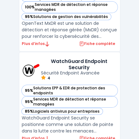
— voir OpenText MxDR dans cette catégorie
Services MDR de détection et réponse
100%
— voir OpenText MxDR dans cette catégorie
managées
95%
Solutions de gestion des vulnérabilités
— voir OpenText MxDR dans cette catégorie
OpenText MxDR est une solution de
détection et réponse gérée (MxDR) conçue
pour renforcer la cybersécurité des
entreprises grâce à une protection
Plus d’infos
Fiche complète
avancée et proactive. Elle combine
intelligence artificielle, surveillance
WatchGuard Endpoint
continue et expertise humaine pour
Security
identifier et traiter les menaces en temps r
Sécurité Endpoint Avancée
...
4
Solutions EPP & EDR de protection des
95%
— voir WatchGuard Endpoint Security dans cette catégorie
endpoints
Services MDR de détection et réponse
95%
— voir WatchGuard Endpoint Security dans cette catégorie
managées
85%
Logiciels antivirus pour entreprises
— voir WatchGuard Endpoint Security dans cette catégorie
WatchGuard Endpoint Security se
positionne comme une solution de pointe
dans la lutte contre les menaces
cybernétiques, offrant une protection
Plus d’infos
Fiche complète