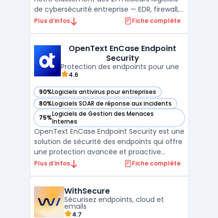
de cybersécurité entreprise — EDR, firewall,
SIEM, XDR. ...
Plus d’infos
Fiche complète
OpenText EnCase Endpoint
Security
Protection des endpoints pour une
4.6
90%
Logiciels antivirus pour entreprises
— voir OpenText EnCase Endpoint Security dans cette caté
80%
Logiciels SOAR de réponse aux incidents
— voir OpenText EnCase Endpoint Security dans cette caté
Logiciels de Gestion des Menaces
75%
— voir OpenText EnCase Endpoint Security dans cette caté
Internes
OpenText EnCase Endpoint Security est une
solution de sécurité des endpoints qui offre
une protection avancée et proactive
contre les menaces ciblant les terminaux
Plus d’infos
Fiche complète
des entreprises. Conçu pour détecter et
répondre aux attaques en temps réel, ce
WithSecure
logiciel analyse les comportements
Sécurisez endpoints, cloud et
suspects sur les post ...
emails
4.7