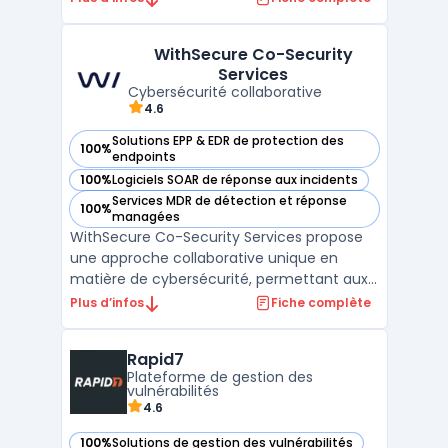
complète et sophistiquée pour les
entreprises. Ce système intègre des
WithSecure Co-Security
technologies avancées de détection des
Services
menaces, permettant une surveillance en
Cybersécurité collaborative
temps ré ...
4.6
Solutions EPP & EDR de protection des
100%
— voir WithSecure Co-Security Services dans cette catégor
endpoints
100%
Logiciels SOAR de réponse aux incidents
— voir WithSecure Co-Security Services dans cette catégor
Services MDR de détection et réponse
100%
— voir WithSecure Co-Security Services dans cette catégor
managées
WithSecure Co-Security Services propose
une approche collaborative unique en
matière de cybersécurité, permettant aux
entreprises de travailler en partenariat avec
Plus d’infos
Fiche complète
des experts en sécurité pour renforcer leur
posture face aux menaces. Ce modèle de
Rapid7
sécurité partagée permet aux équipes
Plateforme de gestion des
internes de béné ...
vulnérabilités
4.6
100%
Solutions de gestion des vulnérabilités