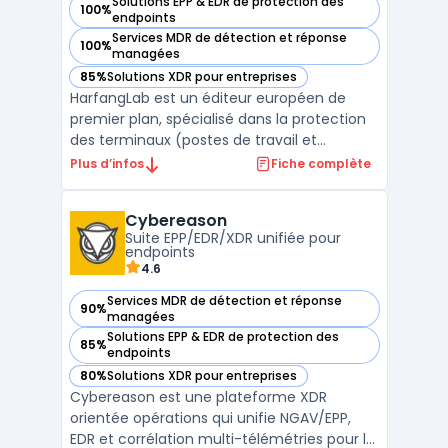
Solutions EPP & EDR de protection des
100%
— voir HarfangLab dans cette catégorie
endpoints
Services MDR de détection et réponse
100%
— voir HarfangLab dans cette catégorie
managées
85%
Solutions XDR pour entreprises
— voir HarfangLab dans cette catégorie
HarfangLab est un éditeur européen de
premier plan, spécialisé dans la protection
des terminaux (postes de travail et
serveurs sous Windows, Linux et macOS).
Plus d’infos
Fiche complète
Certifiée par l'ANSSI et le BSI, sa plateforme
répond aux standards de sécurité les plus
Cybereason
exigeants, tout en garantissant la
Suite EPP/EDR/XDR unifiée pour
souveraineté des d ...
endpoints
4.6
Services MDR de détection et réponse
90%
— voir Cybereason dans cette catégorie
managées
Solutions EPP & EDR de protection des
85%
— voir Cybereason dans cette catégorie
endpoints
80%
Solutions XDR pour entreprises
— voir Cybereason dans cette catégorie
Cybereason est une plateforme XDR
orientée opérations qui unifie NGAV/EPP,
EDR et corrélation multi-télémétries pour la