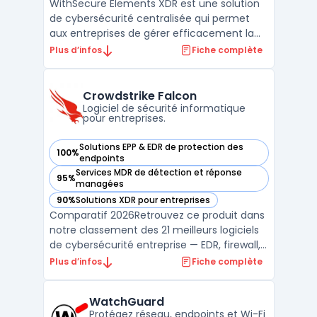
WithSecure Elements XDR est une solution
de cybersécurité centralisée qui permet
aux entreprises de gérer efficacement la
détection et réponse étendue (XDR). Ce
Plus d’infos
Fiche complète
logiciel offre une protection complète
contre les menaces avancées en
combinant plusieurs couches de sécurité,
Crowdstrike Falcon
telles que l'analyse comport ...
Logiciel de sécurité informatique
pour entreprises.
Solutions EPP & EDR de protection des
100%
— voir Crowdstrike Falcon dans cette catégorie
endpoints
Services MDR de détection et réponse
95%
— voir Crowdstrike Falcon dans cette catégorie
managées
90%
Solutions XDR pour entreprises
— voir Crowdstrike Falcon dans cette catégorie
Comparatif 2026Retrouvez ce produit dans
notre classement des 21 meilleurs logiciels
de cybersécurité entreprise — EDR, firewall,
SIEM, XDR. ...
Plus d’infos
Fiche complète
WatchGuard
Protégez réseau, endpoints et Wi-Fi