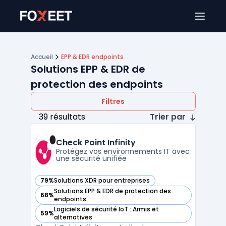
Ouver
Accueil
EPP & EDR endpoints
Solutions EPP & EDR de
protection des endpoints
Filtres
39 résultats
Trier par
Check Point Infinity
Protégez vos environnements IT avec
une sécurité unifiée
79%
Solutions XDR pour entreprises
— voir Check Point Infinity dans cette catégorie
Solutions EPP & EDR de protection des
68%
— voir Check Point Infinity dans cette catégorie
endpoints
Logiciels de sécurité IoT : Armis et
59%
— voir Check Point Infinity dans cette catégorie
alternatives