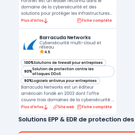
Fortinet est un leader reconnu dans le
domaine de la cybersécurité et des
solutions pour protéger les infrastructures
numériques des entreprises. Avec son
Plus d’infos
Fiche complète
approche unifiée et intégrée, Fortinet
répond aux besoins en sécurité réseau,
Barracuda Networks
cloud, et des terminaux, tout en assurant la
Cybersécurité multi-cloud et
conformité et la perfo ...
réseau
4.5
100%
Solutions de firewall pour entreprises
— voir Barracuda Networks dans cette catégorie
Solution de protection contre les
90%
— voir Barracuda Networks dans cette catégorie
attaques DDoS
90%
Logiciels antivirus pour entreprises
— voir Barracuda Networks dans cette catégorie
Barracuda Networks est un éditeur
américain fondé en 2003 dont l'offre
couvre trois domaines de la cybersécurité :
email security, protection des applications
Plus d’infos
Site web
Fiche complète
web et réseaux, et sauvegarde des
Solutions EPP & EDR de protection de
données. La plateforme BarracudaONE
regroupe l'ensemble des produits sous une
console d'administration unif ...