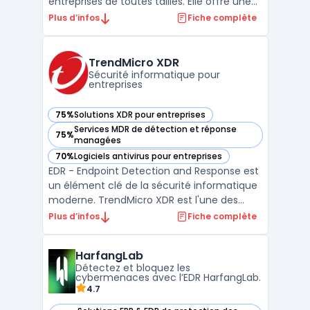
entreprises de toutes tailles. Elle offre une
protection multicouche contre les
Plus d’infos
Fiche complète
menaces avancées, telles que les logiciels
malveillants, les ransomwares et les
attaques de phishing. La solution intègre
TrendMicro XDR
également une gamme de ...
Sécurité informatique pour
entreprises
75%
Solutions XDR pour entreprises
— voir TrendMicro XDR dans cette catégorie
Services MDR de détection et réponse
75%
— voir TrendMicro XDR dans cette catégorie
managées
70%
Logiciels antivirus pour entreprises
— voir TrendMicro XDR dans cette catégorie
EDR - Endpoint Detection and Response est
un élément clé de la sécurité informatique
moderne. TrendMicro XDR est l'une des
solutions les plus avancées sur le marché
Plus d’infos
Fiche complète
qui offre une visibilité et une analyse en
temps réel de tous les endpoints, ainsi
HarfangLab
qu'une corrélation intelligente des
Détectez et bloquez les
événements pour ...
cybermenaces avec l’EDR HarfangLab.
4.7