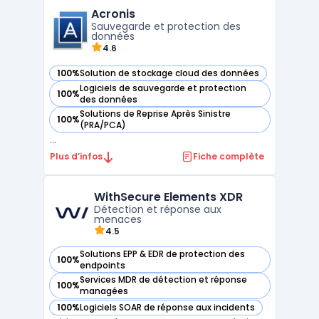
Acronis
Sauvegarde et protection des
données
4.6
100%
Solution de stockage cloud des données
— voir Acronis dans cette catégorie
Logiciels de sauvegarde et protection
100%
— voir Acronis dans cette catégorie
des données
Solutions de Reprise Après Sinistre
100%
— voir Acronis dans cette catégorie
(PRA/PCA)
...
Plus d’infos
Fiche complète
WithSecure Elements XDR
Détection et réponse aux
menaces
4.5
Solutions EPP & EDR de protection des
100%
— voir WithSecure Elements XDR dans cette catégorie
endpoints
Services MDR de détection et réponse
100%
— voir WithSecure Elements XDR dans cette catégorie
managées
100%
Logiciels SOAR de réponse aux incidents
— voir WithSecure Elements XDR dans cette catégorie