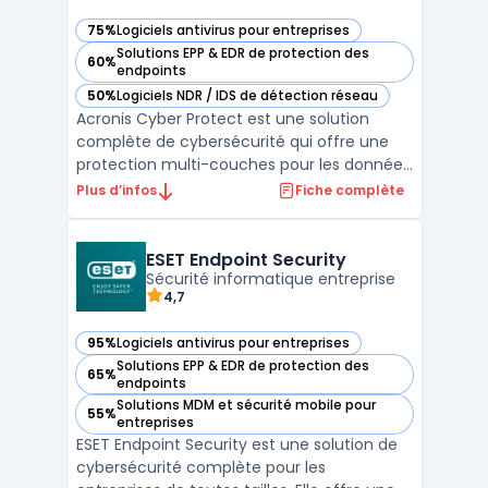
75%
Logiciels antivirus pour entreprises
— voir Acronis Cyber Protect dans cette catégorie
Solutions EPP & EDR de protection des
60%
— voir Acronis Cyber Protect dans cette catégorie
endpoints
50%
Logiciels NDR / IDS de détection réseau
— voir Acronis Cyber Protect dans cette catégorie
Acronis Cyber Protect est une solution
complète de cybersécurité qui offre une
protection multi-couches pour les données
des entreprises. Cette solution combine la
Plus d’infos
Fiche complète
sauvegarde, la protection anti-malware, la
gestion des correctifs et la protection
contre les ransomwares en une seule
ESET Endpoint Security
plateforme facile ...
Sécurité informatique entreprise
4,7
95%
Logiciels antivirus pour entreprises
— voir ESET Endpoint Security dans cette catégorie
Solutions EPP & EDR de protection des
65%
— voir ESET Endpoint Security dans cette catégorie
endpoints
Solutions MDM et sécurité mobile pour
55%
— voir ESET Endpoint Security dans cette catégorie
entreprises
ESET Endpoint Security est une solution de
cybersécurité complète pour les