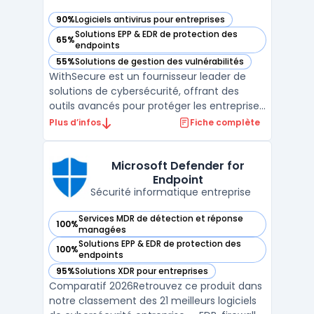
90%
Logiciels antivirus pour entreprises
— voir WithSecure dans cette catégorie
Solutions EPP & EDR de protection des
65%
— voir WithSecure dans cette catégorie
endpoints
55%
Solutions de gestion des vulnérabilités
— voir WithSecure dans cette catégorie
WithSecure est un fournisseur leader de
solutions de cybersécurité, offrant des
outils avancés pour protéger les entreprises
contre les cybermenaces modernes. En
Plus d’infos
Fiche complète
combinant des technologies de pointe et
une approche collaborative, WithSecure
propose une suite complète pour sécuriser
Microsoft Defender for
Endpoint
les données, les ...
Sécurité informatique entreprise
Services MDR de détection et réponse
100%
— voir Microsoft Defender for Endpoint dans cette catégori
managées
Solutions EPP & EDR de protection des
100%
— voir Microsoft Defender for Endpoint dans cette catégori
endpoints
95%
Solutions XDR pour entreprises
— voir Microsoft Defender for Endpoint dans cette catégori
Comparatif 2026Retrouvez ce produit dans
notre classement des 21 meilleurs logiciels