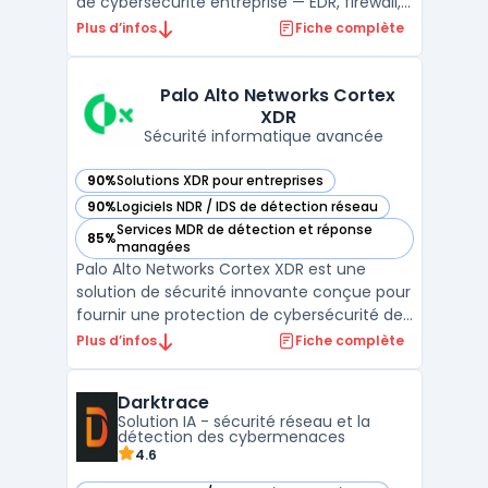
de cybersécurité entreprise — EDR, firewall,
SIEM, XDR. ...
Plus d’infos
Fiche complète
Palo Alto Networks Cortex
XDR
Sécurité informatique avancée
90%
Solutions XDR pour entreprises
— voir Palo Alto Networks Cortex XDR dans cette catégorie
90%
Logiciels NDR / IDS de détection réseau
— voir Palo Alto Networks Cortex XDR dans cette catégorie
Services MDR de détection et réponse
85%
— voir Palo Alto Networks Cortex XDR dans cette catégorie
managées
Palo Alto Networks Cortex XDR est une
solution de sécurité innovante conçue pour
fournir une protection de cybersécurité de
nouvelle génération à l'échelle de
Plus d’infos
Fiche complète
l'entreprise. Avec son approche XDR -
Extended Detection and Response, elle
Darktrace
combine la détection des menaces
Solution IA - sécurité réseau et la
avancées, l'investigation de la ...
détection des cybermenaces
4.6