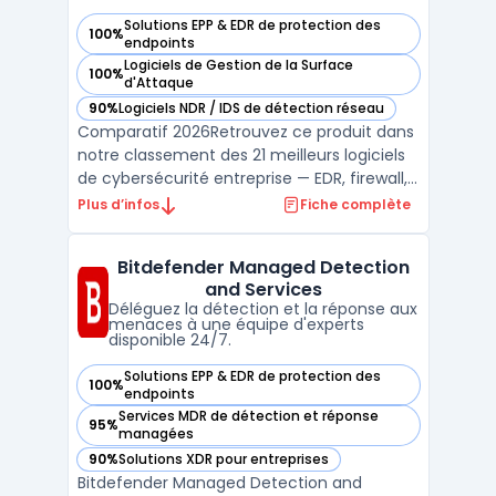
Solutions EPP & EDR de protection des
100%
— voir Palo Alto Networks Cortex XSIAM dans cette catégori
endpoints
Logiciels de Gestion de la Surface
100%
— voir Palo Alto Networks Cortex XSIAM dans cette catégori
d'Attaque
90%
Logiciels NDR / IDS de détection réseau
— voir Palo Alto Networks Cortex XSIAM dans cette catégori
Comparatif 2026Retrouvez ce produit dans
notre classement des 21 meilleurs logiciels
de cybersécurité entreprise — EDR, firewall,
SIEM, XDR. ...
Plus d’infos
Fiche complète
Bitdefender Managed Detection
and Services
Déléguez la détection et la réponse aux
menaces à une équipe d'experts
disponible 24/7.
Solutions EPP & EDR de protection des
100%
— voir Bitdefender Managed Detection and Services dans c
endpoints
Services MDR de détection et réponse
95%
— voir Bitdefender Managed Detection and Services dans c
managées
90%
Solutions XDR pour entreprises
— voir Bitdefender Managed Detection and Services dans c
Bitdefender Managed Detection and