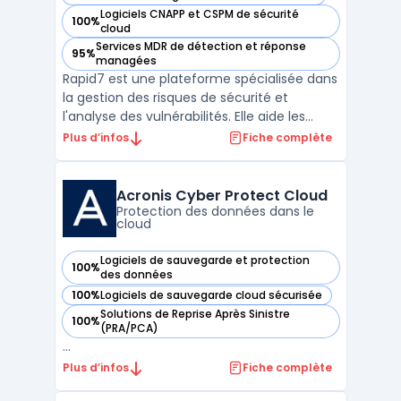
— voir Rapid7 dans cette catégorie
Logiciels CNAPP et CSPM de sécurité
100%
— voir Rapid7 dans cette catégorie
cloud
Services MDR de détection et réponse
95%
— voir Rapid7 dans cette catégorie
managées
Rapid7 est une plateforme spécialisée dans
la gestion des risques de sécurité et
l'analyse des vulnérabilités. Elle aide les
entreprises à identifier, évaluer et corriger
Plus d’infos
Fiche complète
les failles de sécurité sur leurs réseaux et
systèmes informatiques. Grâce à des outils
d'analyse des failles de sécurité et de d ...
Acronis Cyber Protect Cloud
Protection des données dans le
cloud
Logiciels de sauvegarde et protection
100%
— voir Acronis Cyber Protect Cloud dans cette catégorie
des données
100%
Logiciels de sauvegarde cloud sécurisée
— voir Acronis Cyber Protect Cloud dans cette catégorie
Solutions de Reprise Après Sinistre
100%
— voir Acronis Cyber Protect Cloud dans cette catégorie
(PRA/PCA)
...
Plus d’infos
Fiche complète