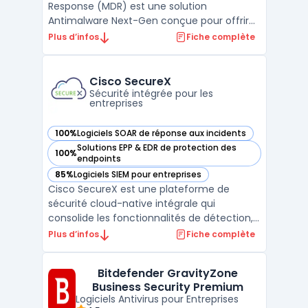
Response (MDR) est une solution
Antimalware Next-Gen conçue pour offrir
une prévention et une remédiation contre
Plus d’infos
Fiche complète
les cyberattaques 24h/24. Cette offre
repose sur les technologies de sécurité de
Bitdefender, intégrant un EDR intégré pour
Cisco SecureX
une protection renforcée. Ell ...
Sécurité intégrée pour les
entreprises
100%
Logiciels SOAR de réponse aux incidents
— voir Cisco SecureX dans cette catégorie
Solutions EPP & EDR de protection des
100%
— voir Cisco SecureX dans cette catégorie
endpoints
85%
Logiciels SIEM pour entreprises
— voir Cisco SecureX dans cette catégorie
Cisco SecureX est une plateforme de
sécurité cloud-native intégrale qui
consolide les fonctionnalités de détection,
d'enquête et de réponse en un seul et
Plus d’infos
Fiche complète
même environnement. Elle offre une
visibilité complète sur les menaces à
Bitdefender GravityZone
travers les différents points de contrôle,
Business Security Premium
tout en aidant les équipes de ...
Logiciels Antivirus pour Entreprises