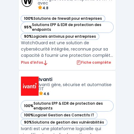
avec
4.8
100%
Solutions de firewall pour entreprises
— voir WatchGuard dans cette catégorie
Solutions EPP & EDR de protection des
95%
— voir WatchGuard dans cette catégorie
endpoints
90%
Logiciels antivirus pour entreprises
— voir WatchGuard dans cette catégorie
WatchGuard est une solution de
cybersécurité intégrée, reconnue pour sa
capacité à fournir une protection complète
et simplifiée des réseaux, des endpoints et
Plus d’infos
Fiche complète
des utilisateurs. Avec des outils conçus pour
les entreprises de toutes tailles,
Ivanti
WatchGuard facilite la gestion de la
Ivanti gère, sécurise et automatise
sécurité grâce à des so ...
l'IT
4.6
Solutions EPP & EDR de protection des
100%
— voir Ivanti dans cette catégorie
endpoints
100%
Logiciel Gestion des Correctifs IT
— voir Ivanti dans cette catégorie
90%
Solutions de gestion des vulnérabilités
— voir Ivanti dans cette catégorie
Ivanti est une plateforme logicielle qui