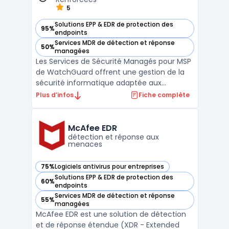
5
Solutions EPP & EDR de protection des
95%
— voir WatchGuard Services de Sécurité Managés pour MSP 
endpoints
Services MDR de détection et réponse
50%
— voir WatchGuard Services de Sécurité Managés pour MSP 
managées
Les Services de Sécurité Managés pour MSP
de WatchGuard offrent une gestion de la
sécurité informatique adaptée aux
revendeurs et intégrateurs à valeur ajoutée
Plus d’infos
Fiche complète
de WatchGuard . Centrés sur la Managed
Detection and Response (MDR), ces
services assurent une surveillance
McAfee EDR
constante des menaces, avec une ...
détection et réponse aux
menaces
75%
Logiciels antivirus pour entreprises
— voir McAfee EDR dans cette catégorie
Solutions EPP & EDR de protection des
60%
— voir McAfee EDR dans cette catégorie
endpoints
Services MDR de détection et réponse
55%
— voir McAfee EDR dans cette catégorie
managées
McAfee EDR est une solution de détection
et de réponse étendue (XDR - Extended