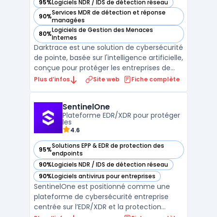
95%
Logiciels NDR / IDS de détection réseau
— voir Darktrace dans cette catégorie
Services MDR de détection et réponse
90%
— voir Darktrace dans cette catégorie
managées
Logiciels de Gestion des Menaces
80%
— voir Darktrace dans cette catégorie
Internes
Darktrace est une solution de cybersécurité
de pointe, basée sur l'intelligence artificielle,
conçue pour protéger les entreprises de
toutes tailles contre des menaces
Plus d’infos
Site web
Fiche complète
sophistiquées et complexes. Grâce à ses
algorithmes d'apprentissage automatique,
SentinelOne
Darktrace est capable d'identifier des
Plateforme EDR/XDR pour protéger
anomalies et ...
les
4.6
Solutions EPP & EDR de protection des
95%
— voir SentinelOne dans cette catégorie
endpoints
90%
Logiciels NDR / IDS de détection réseau
— voir SentinelOne dans cette catégorie
90%
Logiciels antivirus pour entreprises
— voir SentinelOne dans cette catégorie
SentinelOne est positionné comme une
plateforme de cybersécurité entreprise
centrée sur l’EDR/XDR et la protection