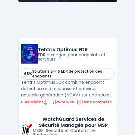
Tehtris Optimus EDR
EDR next-gen pour endpoints et
serveurs
Solutions EPP & EDR de protection des
65%
— voir Tehtris Optimus EDR dans cette catégorie
endpoints
Tehtris Optimus EDR combine endpoint
detection and response et antivirus
nouvelle génération (NGAV) sur une seule
plateforme. La solution s'installe sur postes
Plus d’infos
Site web
Fiche complète
Windows, serveurs et machines virtuelles, et
transmet les événements vers la TEHTRIS
WatchGuard Services de
XDR AI Platform pour analyse en temps réel.
Sécurité Managés pour MSP
La télémétr ...
MSSP: Sécurité et Conformité
Renforcées