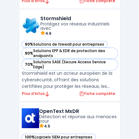
endpoint. La solution agrège télémétrie et
Plus d’infos
Fiche complète
signaux comportementaux afin d’identifier
les menaces sur postes, serveurs et
Stormshield
charges cloud, avec des capacités
Protégez vos réseaux industriels
d’automatisation pour contenir ...
avec
4.6
90%
Solutions de firewall pour entreprises
— voir Stormshield dans cette catégorie
Solutions EPP & EDR de protection des
90%
— voir Stormshield dans cette catégorie
endpoints
Solutions SASE (Secure Access Service
70%
— voir Stormshield dans cette catégorie
Edge)
Stormshield est un acteur européen de la
cybersécurité, offrant des solutions
certifiées pour protéger les réseaux, les
postes de travail et les environnements
Plus d’infos
Fiche complète
industriels. Avec un savoir-faire reconnu et
des certifications internationales,
OpenText MxDR
Stormshield garantit une protection
Détection et réponse aux menaces
avancée adaptée aux bes ...
pour
4.5
100%
Logiciels SIEM pour entreprises