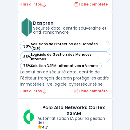
sécurité endpoint. L’agent unique collecte
Plus d’infos
Fiche complète
et relie les signaux, alimente des vues
d’investigation et déclenche des actions de
remédiation. L’approche cybereason xdr
Daspren
vise à réduire ...
Sécurité data-centric souveraine et
anti-ransomware.
Solutions de Protection des Données
90%
— voir Daspren dans cette catégorie
(DLP)
Logiciels de Gestion des Menaces
85%
— voir Daspren dans cette catégorie
Internes
75%
Solution DSPM : alternatives à Varonis
— voir Daspren dans cette catégorie
La solution de sécurité data-centric de
l'éditeur français daspren protège les actifs
immatériels. Ce logiciel cybersécurité se
focalise sur la donnée pour garantir une
Plus d’infos
Fiche complète
résilience accrue. Cette technologie
soutient la souveraineté numérique tout en
Palo Alto Networks Cortex
gardant un contrôle strict sur les flux.Le
XSIAM
système ...
Automatisation IA pour la gestion
des
4.7