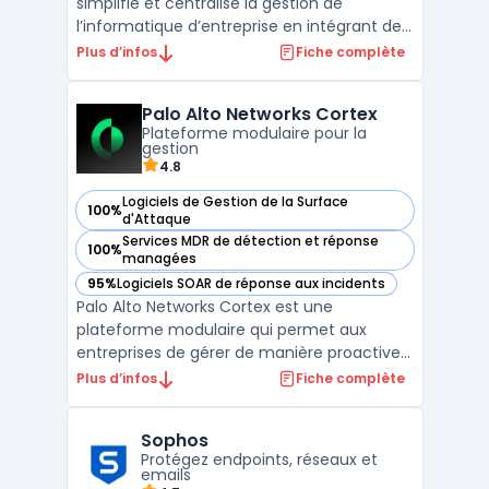
simplifie et centralise la gestion de
l’informatique d’entreprise en intégrant des
outils pour la gestion des terminaux, la
Plus d’infos
Fiche complète
sécurité des points de terminaison et la
gestion des services IT. Conçue pour
Palo Alto Networks Cortex
répondre aux besoins des organisations
Plateforme modulaire pour la
modernes, Ivanti a ...
gestion
4.8
Logiciels de Gestion de la Surface
100%
— voir Palo Alto Networks Cortex dans cette catégorie
d'Attaque
Services MDR de détection et réponse
100%
— voir Palo Alto Networks Cortex dans cette catégorie
managées
95%
Logiciels SOAR de réponse aux incidents
— voir Palo Alto Networks Cortex dans cette catégorie
Palo Alto Networks Cortex est une
plateforme modulaire qui permet aux
entreprises de gérer de manière proactive
leurs opérations de sécurité, en s'appuyant
Plus d’infos
Fiche complète
sur une série de modules spécialisés. Cette
suite inclut plusieurs outils de pointe pour
Sophos
améliorer la détection des menaces,
Protégez endpoints, réseaux et
automatiser les rép ...
emails