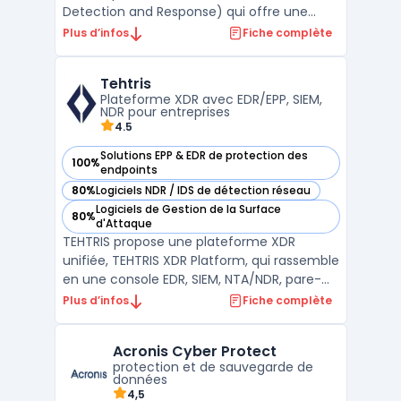
Detection and Response) qui offre une
visibilité complète sur les activités et les
Plus d’infos
Fiche complète
menaces de sécurité. Elle utilise des
technologies de pointe pour fournir des
Tehtris
réponses rapides et précises à toute
Plateforme XDR avec EDR/EPP, SIEM,
menace potentielle. McA ...
NDR pour entreprises
4.5
Solutions EPP & EDR de protection des
100%
— voir Tehtris dans cette catégorie
endpoints
80%
Logiciels NDR / IDS de détection réseau
— voir Tehtris dans cette catégorie
Logiciels de Gestion de la Surface
80%
— voir Tehtris dans cette catégorie
d'Attaque
TEHTRIS propose une plateforme XDR
unifiée, TEHTRIS XDR Platform, qui rassemble
en une console EDR, SIEM, NTA/NDR, pare-
feu DNS, SOAR et CTI pour détection et
Plus d’infos
Fiche complète
réponse corrélées. La plateforme XDR
orchestre aussi des outils tiers (ex. Zscaler,
Acronis Cyber Protect
Proofpoint) et s’intègre via API. Déploiement
protection et de sauvegarde de
possible en ...
données
4,5