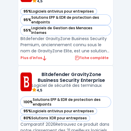
4,5
95%
Logiciels antivirus pour entreprises
— voir Bitdefender GravityZone Business Security Premium 
Solutions EPP & EDR de protection des
95%
— voir Bitdefender GravityZone Business Security Premium 
endpoints
Logiciels de Gestion des Menaces
55%
— voir Bitdefender GravityZone Business Security Premium 
Internes
Bitdefender GravityZone Business Security
Premium, anciennement connu sous le
nom de GravityZone Elite, est une solution
de pointe conçue pour protéger les
Plus d’infos
Fiche complète
organisations contre les cyberattaques
sophistiquées. Cette plateforme offre une
Bitdefender GravityZone
défense robuste contre les menaces
Business Security Enterprise
persistantes avancées (APT) ...
Logiciel de sécurité des terminaux
4,5
Solutions EPP & EDR de protection des
100%
— voir Bitdefender GravityZone Business Security Enterpris
endpoints
95%
Logiciels antivirus pour entreprises
— voir Bitdefender GravityZone Business Security Enterpris
80%
Solutions XDR pour entreprises
— voir Bitdefender GravityZone Business Security Enterpris
Comparatif 2026Retrouvez ce produit dans
notre classement des 21 meilleurs logiciels