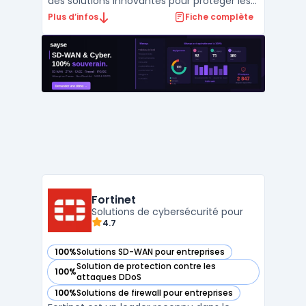
des solutions innovantes pour protéger les
entreprises contre les cybermenaces de
Plus d’infos
Fiche complète
cinquième génération. Grâce à une
approche intégrée, Check Point offre une
protection complète pour les réseaux, le
cloud, et les appa ...
Fortinet
Solutions de cybersécurité pour
4.7
100%
Solutions SD-WAN pour entreprises
— voir Fortinet dans cette catégorie
Solution de protection contre les
100%
— voir Fortinet dans cette catégorie
attaques DDoS
100%
Solutions de firewall pour entreprises
— voir Fortinet dans cette catégorie