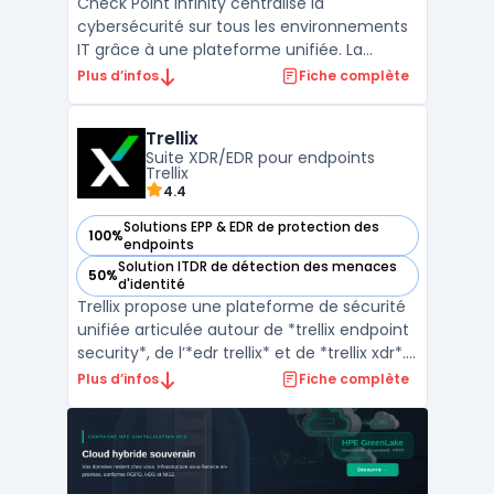
Check Point Infinity centralise la
cybersécurité sur tous les environnements
IT grâce à une plateforme unifiée. La
gestion de la sécurité s’effectue dans
Plus d’infos
Fiche complète
plusieurs domaines : réseau, cloud,
endpoints, mobilité et IoT. Avec Check Point
Trellix
Infinity, les entreprises ayant des
Suite XDR/EDR pour endpoints
environnements hybrides ou mu ...
Trellix
4.4
Solutions EPP & EDR de protection des
100%
— voir Trellix dans cette catégorie
endpoints
Solution ITDR de détection des menaces
50%
— voir Trellix dans cette catégorie
d'identité
Trellix propose une plateforme de sécurité
unifiée articulée autour de *trellix endpoint
security*, de l’*edr trellix* et de *trellix xdr*.
L’objectif est de détecter, enquêter et
Plus d’infos
Fiche complète
répondre aux menaces via la corrélation
des télémetries endpoint, réseau, cloud et
messagerie. La suite s’adresse aux or ...