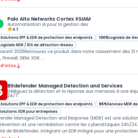
Palo Alto Networks Cortex XSIAM
Automatisation IA pour la gestion des
4.7
%
Solutions EPP & EDR de protection des endpoints
100%
Logiciels de Ge
ir Palo Alto Networks Cortex XSIAM dans cette catégorie
— voir Palo Alto Net
Logiciels NDR / IDS de détection réseau
ir Palo Alto Networks Cortex XSIAM dans cette catégorie
ratif 2026Retrouvez ce produit dans notre classement des 21 mei
 firewall, SIEM, XDR. ...
 d’infos
Bitdefender Managed Detection and Services
Déléguez la détection et la réponse aux menaces à une équi
24/7.
%
Solutions EPP & EDR de protection des endpoints
95%
Services MDR d
ir Bitdefender Managed Detection and Services dans cette catégorie
— voir Bitdefender 
Solutions XDR pour entreprises
ir Bitdefender Managed Detection and Services dans cette catégorie
fender Managed Detection and Response (MDR) est une solution
révention et une remédiation contre les cyberattaques 24h/24. 
ité de Bitdefender, intégrant un EDR intégré pour une protection re