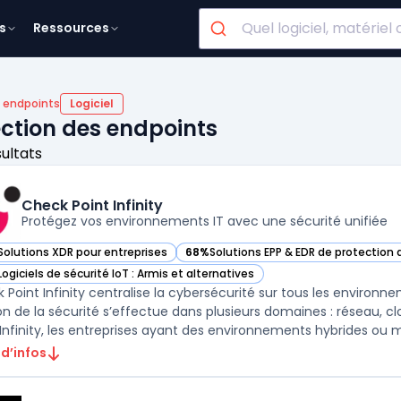
s
Ressources
R endpoints
Logiciel
ection des endpoints
sultats
Check Point Infinity
Protégez vos environnements IT avec une sécurité unifiée
Solutions XDR pour entreprises
68%
Solutions EPP & EDR de protection
r Check Point Infinity dans cette catégorie
— voir Check Point Infinity dans cette 
Logiciels de sécurité IoT : Armis et alternatives
r Check Point Infinity dans cette catégorie
 Point Infinity centralise la cybersécurité sur tous les environn
on de la sécurité s’effectue dans plusieurs domaines : réseau, cl
 Infinity, les entreprises ayant des environnements hybrides ou mu
 d’infos