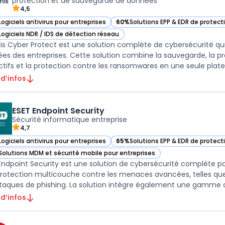
protection et de sauvegarde de données
4,5
Logiciels antivirus pour entreprises
60%
Solutions EPP & EDR de protec
ir Acronis Cyber Protect dans cette catégorie
— voir Acronis Cyber Protect dans 
Logiciels NDR / IDS de détection réseau
ir Acronis Cyber Protect dans cette catégorie
is Cyber Protect est une solution complète de cybersécurité qu
es des entreprises. Cette solution combine la sauvegarde, la pr
ctifs et la protection contre les ransomwares en une seule platef
 d’infos
ESET Endpoint Security
Sécurité informatique entreprise
4,7
Logiciels antivirus pour entreprises
65%
Solutions EPP & EDR de protec
ir ESET Endpoint Security dans cette catégorie
— voir ESET Endpoint Security dans
Solutions MDM et sécurité mobile pour entreprises
ir ESET Endpoint Security dans cette catégorie
Endpoint Security est une solution de cybersécurité complète pour 
rotection multicouche contre les menaces avancées, telles que l
 d’infos