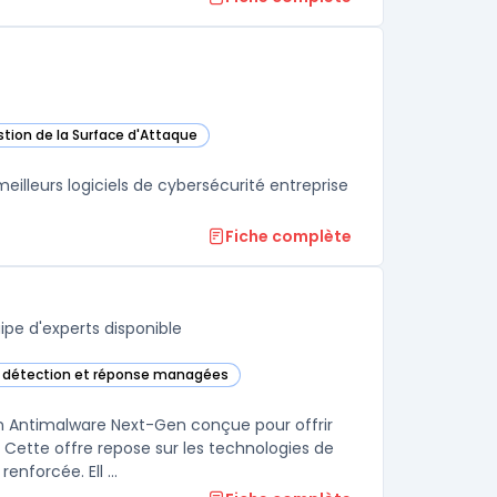
stion de la Surface d'Attaque
works Cortex XSIAM dans cette catégorie
lleurs logiciels de cybersécurité entreprise
Fiche complète
pe d'experts disponible
e détection et réponse managées
Managed Detection and Services dans cette catégorie
 Antimalware Next-Gen conçue pour offrir
Cette offre repose sur les technologies de
nforcée. Ell ...