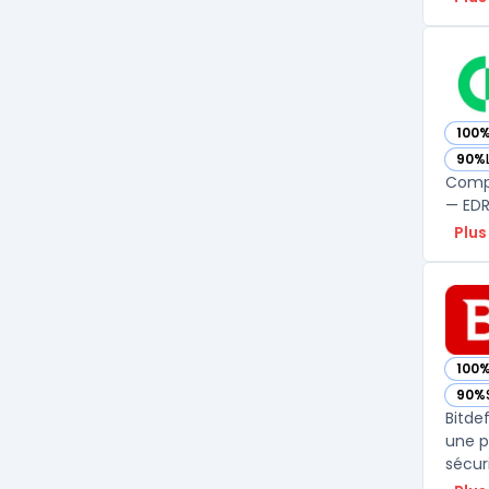
100
— vo
90%
— vo
Compa
— EDR,
Plus
100
— vo
90%
— vo
Bitde
une p
sécur