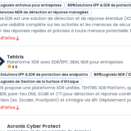
Logiciels antivirus pour entreprises
60%
Solutions EPP & EDR de protec
ir McAfee EDR dans cette catégorie
— voir McAfee EDR dans cette caté
Services MDR de détection et réponse managées
ir McAfee EDR dans cette catégorie
e EDR est une solution de détection et de réponse étendue (X
 une visibilité complète sur les activités et les menaces de sécuri
ir des réponses rapides et précises à toute menace potentielle. M
 d’infos
Tehtris
Plateforme XDR avec EDR/EPP, SIEM, NDR pour entreprises
4.5
%
Solutions EPP & EDR de protection des endpoints
80%
Logiciels NDR / 
ir Tehtris dans cette catégorie
— voir Tehtris dans 
Logiciels de Gestion de la Surface d'Attaque
ir Tehtris dans cette catégorie
IS propose une plateforme XDR unifiée, TEHTRIS XDR Platform, q
DR, pare-feu DNS, SOAR et CTI pour détection et réponse corrél
 tiers (ex. Zscaler, Proofpoint) et s’intègre via API. Déploiement po
 d’infos
Acronis Cyber Protect