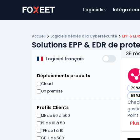
Logiciels
Intégrateur
Accueil
Logiciels dédiés à la Cybersécurité
EPP & ED
Solutions EPP & EDR de prot
39 ré
Logiciel français
Déploiements produits
Cloud
79%
— voi
On premise
59%
— voi
Check
Profils Clients
gesti
Point
ME de 50 à 500
Plus
PE de 10 à 50
TPE de 1 à 10
GE + de 500