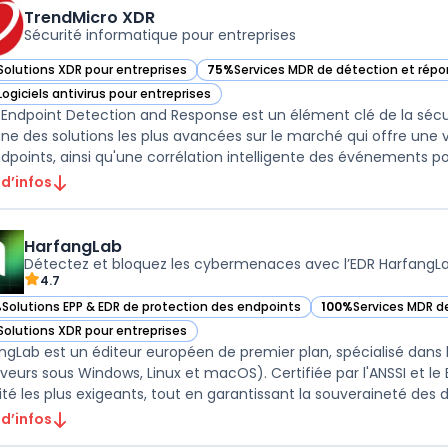
TrendMicro XDR
Sécurité informatique pour entreprises
Solutions XDR pour entreprises
75%
Services MDR de détection et ré
ir TrendMicro XDR dans cette catégorie
— voir TrendMicro XDR dans cette caté
Logiciels antivirus pour entreprises
ir TrendMicro XDR dans cette catégorie
 Endpoint Detection and Response est un élément clé de la séc
'une des solutions les plus avancées sur le marché qui offre une v
 d’infos
HarfangLab
Détectez et bloquez les cybermenaces avec l’EDR HarfangLa
4.7
%
Solutions EPP & EDR de protection des endpoints
100%
Services MDR 
ir HarfangLab dans cette catégorie
— voir HarfangLab d
Solutions XDR pour entreprises
ir HarfangLab dans cette catégorie
ngLab est un éditeur européen de premier plan, spécialisé dans 
rveurs sous Windows, Linux et macOS). Certifiée par l'ANSSI et l
ité les plus exigeants, tout en garantissant la souveraineté des d 
 d’infos