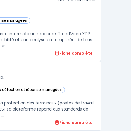
Prix : sur demande
ponse managées
gorie
urité informatique moderne. TrendMicro XDR
isibilité et une analyse en temps réel de tous
les endpoints, ainsi qu'une corrélation intelligente des événements pour ...
Fiche complète
b.
de détection et réponse managées
ans cette catégorie
la protection des terminaux (postes de travail
e BSI, sa plateforme répond aux standards de
...
Fiche complète