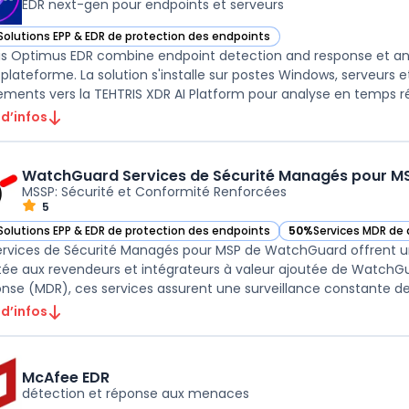
EDR next-gen pour endpoints et serveurs
Solutions EPP & EDR de protection des endpoints
ir Tehtris Optimus EDR dans cette catégorie
is Optimus EDR combine endpoint detection and response et ant
 plateforme. La solution s'installe sur postes Windows, serveurs e
ments vers la TEHTRIS XDR AI Platform pour analyse en temps réel
 d’infos
WatchGuard Services de Sécurité Managés pour M
MSSP: Sécurité et Conformité Renforcées
5
Solutions EPP & EDR de protection des endpoints
50%
Services MDR de
ir WatchGuard Services de Sécurité Managés pour MSP dans cette catégo
— voir WatchGuard Se
ervices de Sécurité Managés pour MSP de WatchGuard offrent un
ée aux revendeurs et intégrateurs à valeur ajoutée de WatchGu
 d’infos
McAfee EDR
détection et réponse aux menaces