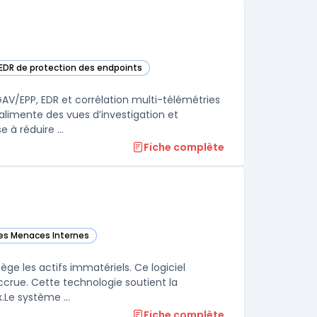
 EDR de protection des endpoints
ans cette catégorie
AV/EPP, EDR et corrélation multi-télémétries
, alimente des vues d’investigation et
à réduire ...
Fiche complète
des Menaces Internes
 catégorie
ège les actifs immatériels. Ce logiciel
accrue. Cette technologie soutient la
souveraineté numérique tout en gardant un contrôle strict sur les flux.Le système ...
Fiche complète