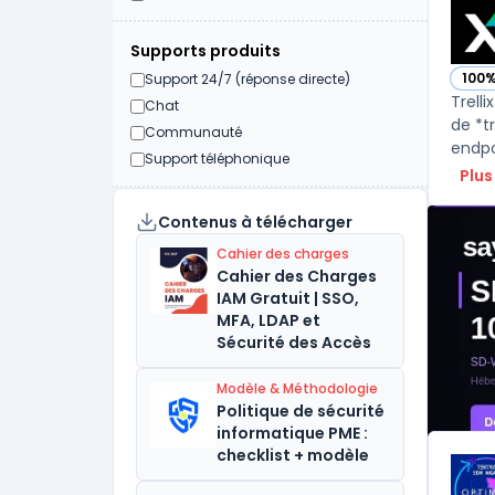
Supports produits
100
Support 24/7 (réponse directe)
— voi
Trelli
Chat
de *t
Communauté
endpo
Support téléphonique
Plus
Contenus à télécharger
Cahier des charges
Cahier des Charges
IAM Gratuit | SSO,
MFA, LDAP et
Sécurité des Accès
Modèle & Méthodologie
Politique de sécurité
informatique PME :
checklist + modèle