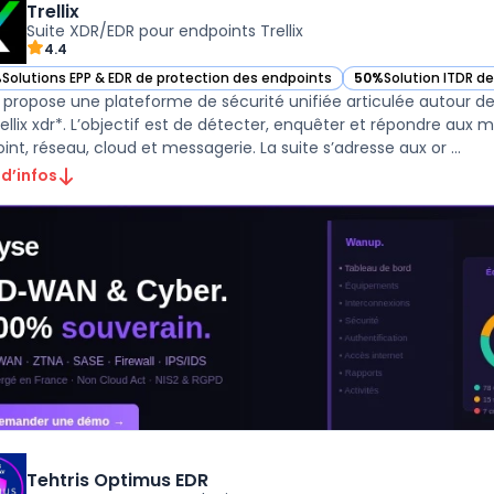
Trellix
Suite XDR/EDR pour endpoints Trellix
4.4
%
Solutions EPP & EDR de protection des endpoints
50%
Solution ITDR d
r Trellix dans cette catégorie
— voir Trellix dans c
x propose une plateforme de sécurité unifiée articulée autour de *t
rellix xdr*. L’objectif est de détecter, enquêter et répondre aux 
int, réseau, cloud et messagerie. La suite s’adresse aux or ...
 d’infos
Tehtris Optimus EDR