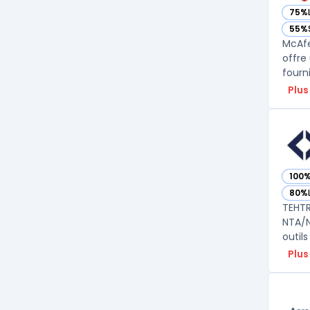
75%
— vo
55%
— vo
McAfe
offre
fourn
Plus
100
— vo
80%
— vo
TEHTR
NTA/N
outils
Plus