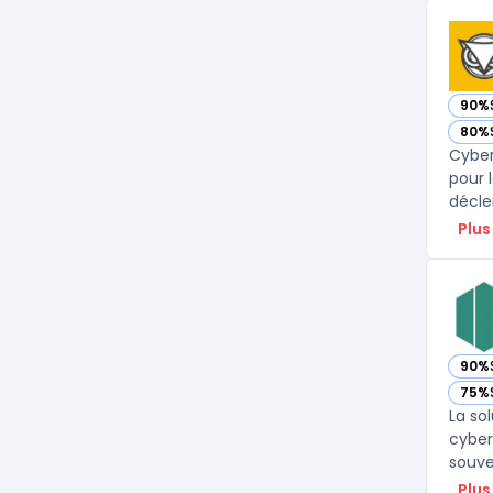
90%
— vo
80%
— vo
Cyber
pour 
décle
Plus
90%
— vo
75%
— vo
La so
cyber
Plus