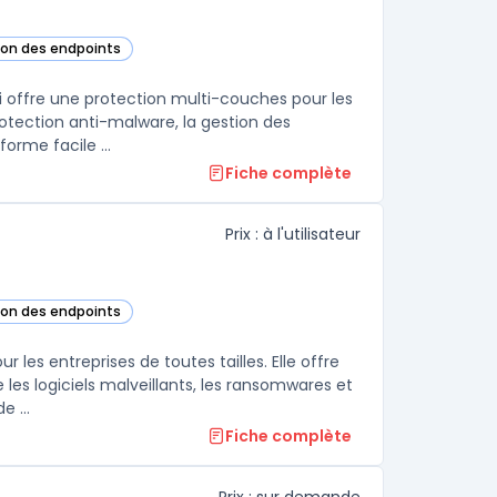
tion des endpoints
cette catégorie
i offre une protection multi-couches pour les
otection anti-malware, la gestion des
orme facile ...
Fiche complète
Prix : à l'utilisateur
tion des endpoints
 cette catégorie
les entreprises de toutes tailles. Elle offre
es logiciels malveillants, les ransomwares et
les attaques de phishing. La solution intègre également une gamme de ...
Fiche complète