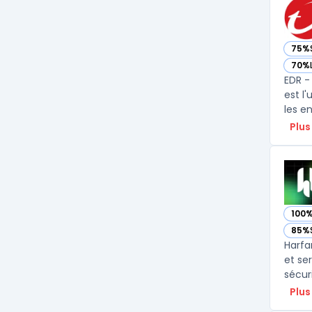
75%
— vo
70%
— vo
EDR -
est l
Plus
100
— vo
85%
— vo
Harfa
et se
sécur
Plus