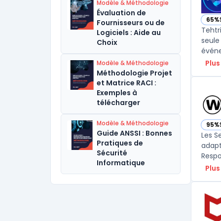
Modèle & Méthodologie
Évaluation de
65%
Fournisseurs ou de
— vo
Tehtr
Logiciels : Aide au
seule
Choix
événe
Plus
Modèle & Méthodologie
Méthodologie Projet
et Matrice RACI :
Exemples à
télécharger
Modèle & Méthodologie
95%
— vo
Guide ANSSI : Bonnes
Les S
Pratiques de
adapt
Sécurité
Informatique
Plus