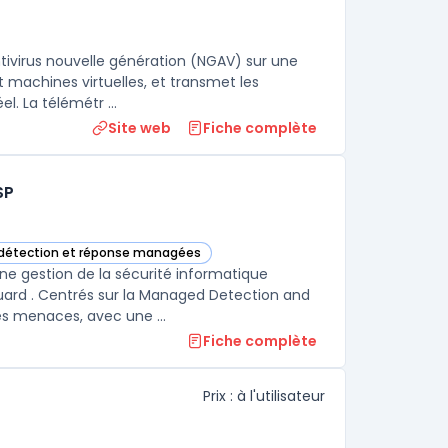
ivirus nouvelle génération (NGAV) sur une
t machines virtuelles, et transmet les
. La télémétr ...
Site web
Fiche complète
SP
 détection et réponse managées
rie
rvices de Sécurité Managés pour MSP dans cette catégorie
e gestion de la sécurité informatique
ard . Centrés sur la Managed Detection and
Response (MDR), ces services assurent une surveillance constante des menaces, avec une ...
Fiche complète
Prix : à l'utilisateur