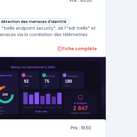
Prix : 45.00
e détection des menaces d'identité
ette catégorie
rellix endpoint security*, de l’*edr trellix* et
menaces via la corrélation des télémetries
Fiche complète
Prix : 19.50