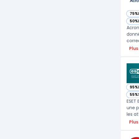
75%
— vo
50%
— vo
Acron
donné
corre
Plus
95%
— vo
55%
— vo
ESET 
une p
Plus