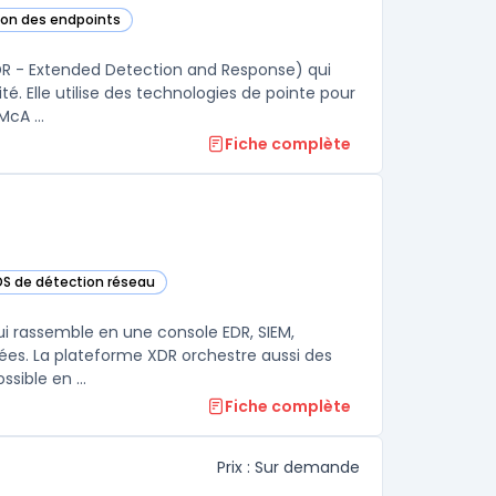
tion des endpoints
gorie
DR - Extended Detection and Response) qui
té. Elle utilise des technologies de pointe pour
cA ...
Fiche complète
IDS de détection réseau
cette catégorie
ui rassemble en une console EDR, SIEM,
ées. La plateforme XDR orchestre aussi des
ssible en ...
Fiche complète
Prix : Sur demande