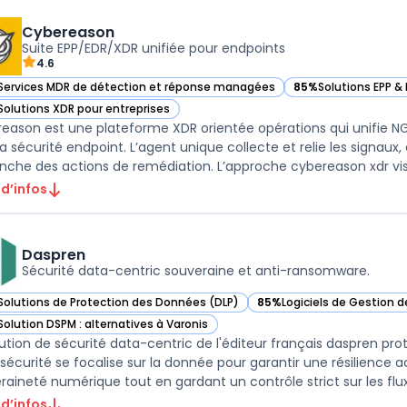
Cybereason
Suite EPP/EDR/XDR unifiée pour endpoints
4.6
Services MDR de détection et réponse managées
85%
Solutions EPP &
ir Cybereason dans cette catégorie
— voir Cybereason d
Solutions XDR pour entreprises
ir Cybereason dans cette catégorie
eason est une plateforme XDR orientée opérations qui unifie NG
la sécurité endpoint. L’agent unique collecte et relie les signaux
nche des actions de remédiation. L’approche cybereason xdr vise 
 d’infos
Daspren
Sécurité data-centric souveraine et anti-ransomware.
Solutions de Protection des Données (DLP)
85%
Logiciels de Gestion 
ir Daspren dans cette catégorie
— voir Daspren dans cette
Solution DSPM : alternatives à Varonis
ir Daspren dans cette catégorie
lution de sécurité data-centric de l'éditeur français daspren prot
sécurité se focalise sur la donnée pour garantir une résilience 
 d’infos