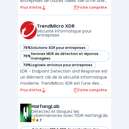
entreprises de toutes tailles. Elle offre une
protection multicouche contre les
Plus d’infos
Fiche complète
menaces avancées, telles que les logiciels
malveillants, les ransomwares et les
attaques de phishing. La solution intègre
TrendMicro XDR
également une gamme de ...
Sécurité informatique pour
entreprises
75%
Solutions XDR pour entreprises
— voir TrendMicro XDR dans cette catégorie
Services MDR de détection et réponse
75%
— voir TrendMicro XDR dans cette catégorie
managées
70%
Logiciels antivirus pour entreprises
— voir TrendMicro XDR dans cette catégorie
EDR - Endpoint Detection and Response est
un élément clé de la sécurité informatique
moderne. TrendMicro XDR est l'une des
solutions les plus avancées sur le marché
Plus d’infos
Fiche complète
qui offre une visibilité et une analyse en
temps réel de tous les endpoints, ainsi
HarfangLab
qu'une corrélation intelligente des
Détectez et bloquez les
événements pour ...
cybermenaces avec l’EDR HarfangLab.
4.7