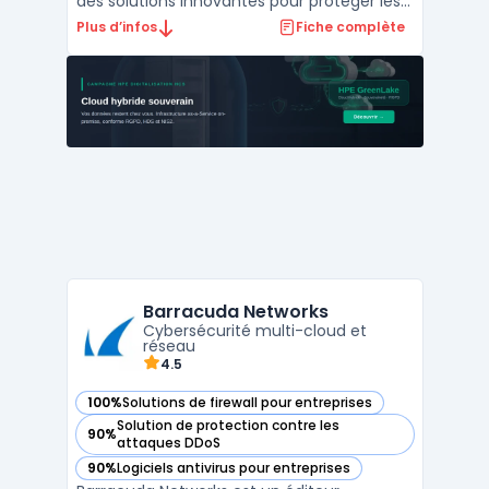
des solutions innovantes pour protéger les
entreprises contre les cybermenaces de
Plus d’infos
Fiche complète
cinquième génération. Grâce à une
approche intégrée, Check Point offre une
protection complète pour les réseaux, le
cloud, et les appa ...
Barracuda Networks
Cybersécurité multi-cloud et
réseau
4.5
100%
Solutions de firewall pour entreprises
— voir Barracuda Networks dans cette catégorie
Solution de protection contre les
90%
— voir Barracuda Networks dans cette catégorie
attaques DDoS
90%
Logiciels antivirus pour entreprises
— voir Barracuda Networks dans cette catégorie