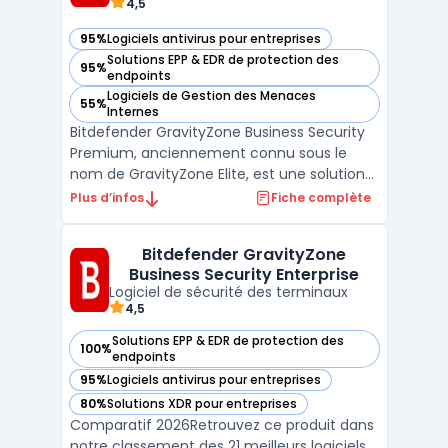
4,5
95%
Logiciels antivirus pour entreprises
— voir Bitdefender GravityZone Business Security Premium 
Solutions EPP & EDR de protection des
95%
— voir Bitdefender GravityZone Business Security Premium 
endpoints
Logiciels de Gestion des Menaces
55%
— voir Bitdefender GravityZone Business Security Premium 
Internes
Bitdefender GravityZone Business Security
Premium, anciennement connu sous le
nom de GravityZone Elite, est une solution
de pointe conçue pour protéger les
Plus d’infos
Fiche complète
organisations contre les cyberattaques
sophistiquées. Cette plateforme offre une
Bitdefender GravityZone
défense robuste contre les menaces
Business Security Enterprise
persistantes avancées (APT) ...
Logiciel de sécurité des terminaux
4,5
Solutions EPP & EDR de protection des
100%
— voir Bitdefender GravityZone Business Security Enterpris
endpoints
95%
Logiciels antivirus pour entreprises
— voir Bitdefender GravityZone Business Security Enterpris
80%
Solutions XDR pour entreprises
— voir Bitdefender GravityZone Business Security Enterpris
Comparatif 2026Retrouvez ce produit dans
notre classement des 21 meilleurs logiciels