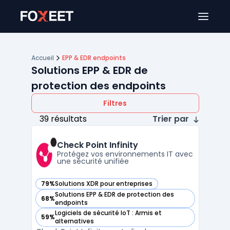
Ouver
Accueil
EPP & EDR endpoints
Solutions EPP & EDR de
protection des endpoints
Filtres
39 résultats
Trier par
Check Point Infinity
Protégez vos environnements IT avec
une sécurité unifiée
79%
Solutions XDR pour entreprises
— voir Check Point Infinity dans cette catégorie
Solutions EPP & EDR de protection des
68%
— voir Check Point Infinity dans cette catégorie
endpoints
Logiciels de sécurité IoT : Armis et
59%
— voir Check Point Infinity dans cette catégorie
alternatives