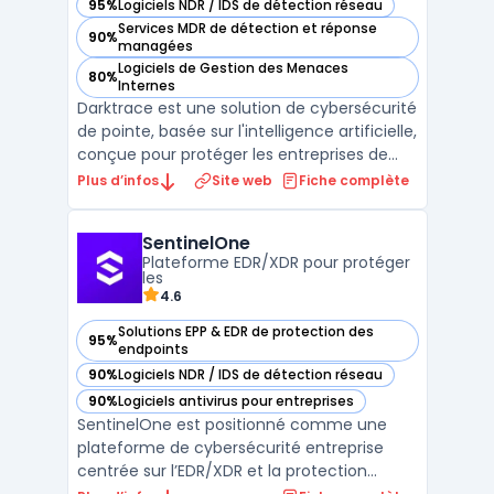
95%
Logiciels NDR / IDS de détection réseau
— voir Darktrace dans cette catégorie
Services MDR de détection et réponse
90%
— voir Darktrace dans cette catégorie
managées
Logiciels de Gestion des Menaces
80%
— voir Darktrace dans cette catégorie
Internes
Darktrace est une solution de cybersécurité
de pointe, basée sur l'intelligence artificielle,
conçue pour protéger les entreprises de
toutes tailles contre des menaces
Plus d’infos
Site web
Fiche complète
sophistiquées et complexes. Grâce à ses
algorithmes d'apprentissage automatique,
SentinelOne
Darktrace est capable d'identifier des
Plateforme EDR/XDR pour protéger
anomalies et ...
les
4.6
Solutions EPP & EDR de protection des
95%
— voir SentinelOne dans cette catégorie
endpoints
90%
Logiciels NDR / IDS de détection réseau
— voir SentinelOne dans cette catégorie
90%
Logiciels antivirus pour entreprises
— voir SentinelOne dans cette catégorie
SentinelOne est positionné comme une
plateforme de cybersécurité entreprise
centrée sur l’EDR/XDR et la protection