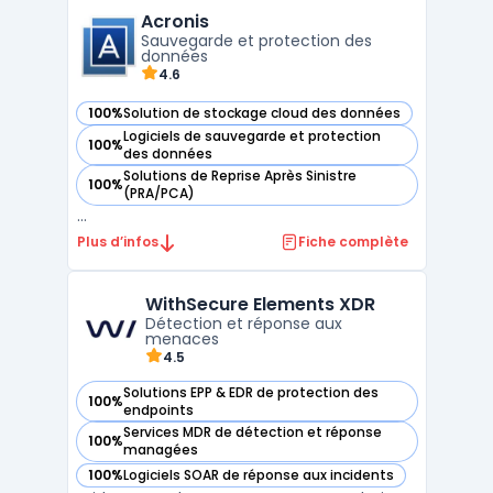
systèmes informatiques. Grâce à des outils
Acronis
d'analyse des failles de sécurité et de d ...
Sauvegarde et protection des
données
4.6
100%
Solution de stockage cloud des données
— voir Acronis dans cette catégorie
Logiciels de sauvegarde et protection
100%
— voir Acronis dans cette catégorie
des données
Solutions de Reprise Après Sinistre
100%
— voir Acronis dans cette catégorie
(PRA/PCA)
...
Plus d’infos
Fiche complète
WithSecure Elements XDR
Détection et réponse aux
menaces
4.5
Solutions EPP & EDR de protection des
100%
— voir WithSecure Elements XDR dans cette catégorie
endpoints
Services MDR de détection et réponse
100%
— voir WithSecure Elements XDR dans cette catégorie
managées
100%
Logiciels SOAR de réponse aux incidents
— voir WithSecure Elements XDR dans cette catégorie