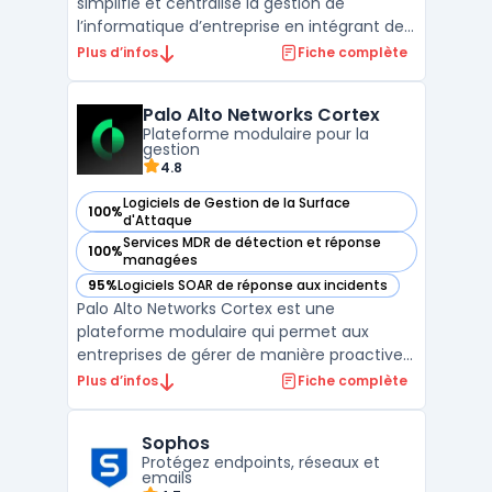
simplifie et centralise la gestion de
l’informatique d’entreprise en intégrant des
outils pour la gestion des terminaux, la
Plus d’infos
Fiche complète
sécurité des points de terminaison et la
gestion des services IT. Conçue pour
Palo Alto Networks Cortex
répondre aux besoins des organisations
Plateforme modulaire pour la
modernes, Ivanti a ...
gestion
4.8
Logiciels de Gestion de la Surface
100%
— voir Palo Alto Networks Cortex dans cette catégorie
d'Attaque
Services MDR de détection et réponse
100%
— voir Palo Alto Networks Cortex dans cette catégorie
managées
95%
Logiciels SOAR de réponse aux incidents
— voir Palo Alto Networks Cortex dans cette catégorie
Palo Alto Networks Cortex est une
plateforme modulaire qui permet aux
entreprises de gérer de manière proactive
leurs opérations de sécurité, en s'appuyant
Plus d’infos
Fiche complète
sur une série de modules spécialisés. Cette
suite inclut plusieurs outils de pointe pour
Sophos
améliorer la détection des menaces,
Protégez endpoints, réseaux et
automatiser les rép ...
emails