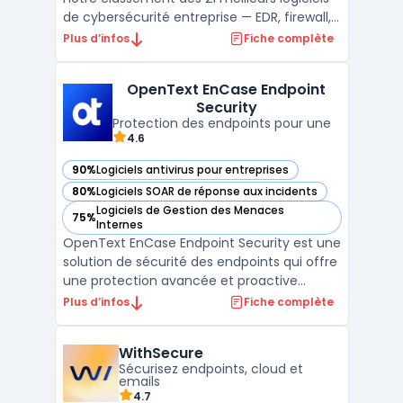
de cybersécurité entreprise — EDR, firewall,
SIEM, XDR. ...
Plus d’infos
Fiche complète
OpenText EnCase Endpoint
Security
Protection des endpoints pour une
4.6
90%
Logiciels antivirus pour entreprises
— voir OpenText EnCase Endpoint Security dans cette caté
80%
Logiciels SOAR de réponse aux incidents
— voir OpenText EnCase Endpoint Security dans cette caté
Logiciels de Gestion des Menaces
75%
— voir OpenText EnCase Endpoint Security dans cette caté
Internes
OpenText EnCase Endpoint Security est une
solution de sécurité des endpoints qui offre
une protection avancée et proactive
contre les menaces ciblant les terminaux
Plus d’infos
Fiche complète
des entreprises. Conçu pour détecter et
répondre aux attaques en temps réel, ce
WithSecure
logiciel analyse les comportements
Sécurisez endpoints, cloud et
suspects sur les post ...
emails
4.7