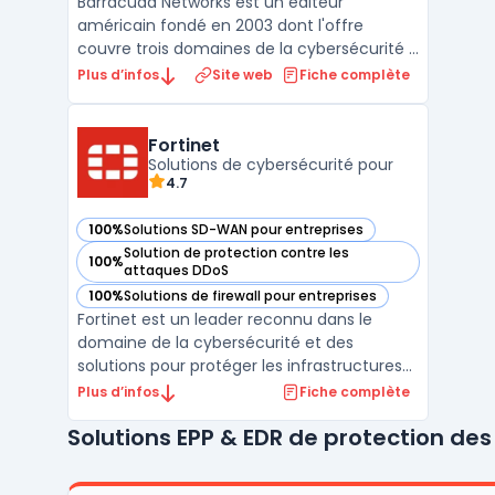
Barracuda Networks est un éditeur
américain fondé en 2003 dont l'offre
couvre trois domaines de la cybersécurité :
email security, protection des applications
Plus d’infos
Site web
Fiche complète
web et réseaux, et sauvegarde des
données. La plateforme BarracudaONE
regroupe l'ensemble des produits sous une
Fortinet
console d'administration unif ...
Solutions de cybersécurité pour
4.7
100%
Solutions SD-WAN pour entreprises
— voir Fortinet dans cette catégorie
Solution de protection contre les
100%
— voir Fortinet dans cette catégorie
attaques DDoS
100%
Solutions de firewall pour entreprises
— voir Fortinet dans cette catégorie
Fortinet est un leader reconnu dans le
domaine de la cybersécurité et des
solutions pour protéger les infrastructures
numériques des entreprises. Avec son
Plus d’infos
Fiche complète
approche unifiée et intégrée, Fortinet
Solutions EPP & EDR de protection de
répond aux besoins en sécurité réseau,
cloud, et des terminaux, tout en assurant la
conformité et la perfo ...