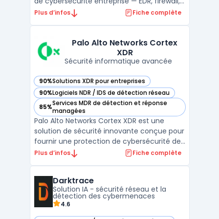
de cybersécurité entreprise — EDR, firewall,
SIEM, XDR. ...
Plus d’infos
Fiche complète
Palo Alto Networks Cortex
XDR
Sécurité informatique avancée
90%
Solutions XDR pour entreprises
— voir Palo Alto Networks Cortex XDR dans cette catégorie
90%
Logiciels NDR / IDS de détection réseau
— voir Palo Alto Networks Cortex XDR dans cette catégorie
Services MDR de détection et réponse
85%
— voir Palo Alto Networks Cortex XDR dans cette catégorie
managées
Palo Alto Networks Cortex XDR est une
solution de sécurité innovante conçue pour
fournir une protection de cybersécurité de
nouvelle génération à l'échelle de
Plus d’infos
Fiche complète
l'entreprise. Avec son approche XDR -
Extended Detection and Response, elle
Darktrace
combine la détection des menaces
Solution IA - sécurité réseau et la
avancées, l'investigation de la ...
détection des cybermenaces
4.6