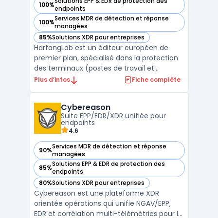
Solutions EPP & EDR de protection des
100%
— voir HarfangLab dans cette catégorie
endpoints
Services MDR de détection et réponse
100%
— voir HarfangLab dans cette catégorie
managées
85%
Solutions XDR pour entreprises
— voir HarfangLab dans cette catégorie
HarfangLab est un éditeur européen de
premier plan, spécialisé dans la protection
des terminaux (postes de travail et
serveurs sous Windows, Linux et macOS).
Plus d’infos
Fiche complète
Certifiée par l'ANSSI et le BSI, sa plateforme
répond aux standards de sécurité les plus
Cybereason
exigeants, tout en garantissant la
Suite EPP/EDR/XDR unifiée pour
souveraineté des d ...
endpoints
4.6
Services MDR de détection et réponse
90%
— voir Cybereason dans cette catégorie
managées
Solutions EPP & EDR de protection des
85%
— voir Cybereason dans cette catégorie
endpoints
80%
Solutions XDR pour entreprises
— voir Cybereason dans cette catégorie
Cybereason est une plateforme XDR
orientée opérations qui unifie NGAV/EPP,
EDR et corrélation multi-télémétries pour la