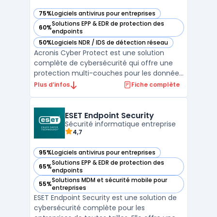
75%
Logiciels antivirus pour entreprises
— voir Acronis Cyber Protect dans cette catégorie
Solutions EPP & EDR de protection des
60%
— voir Acronis Cyber Protect dans cette catégorie
endpoints
50%
Logiciels NDR / IDS de détection réseau
— voir Acronis Cyber Protect dans cette catégorie
Acronis Cyber Protect est une solution
complète de cybersécurité qui offre une
protection multi-couches pour les données
des entreprises. Cette solution combine la
Plus d’infos
Fiche complète
sauvegarde, la protection anti-malware, la
gestion des correctifs et la protection
contre les ransomwares en une seule
ESET Endpoint Security
plateforme facile ...
Sécurité informatique entreprise
4,7
95%
Logiciels antivirus pour entreprises
— voir ESET Endpoint Security dans cette catégorie
Solutions EPP & EDR de protection des
65%
— voir ESET Endpoint Security dans cette catégorie
endpoints
Solutions MDM et sécurité mobile pour
55%
— voir ESET Endpoint Security dans cette catégorie
entreprises
ESET Endpoint Security est une solution de
cybersécurité complète pour les