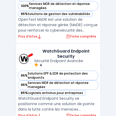
— voir OpenText MxDR dans cette catégorie
Services MDR de détection et réponse
100%
— voir OpenText MxDR dans cette catégorie
managées
95%
Solutions de gestion des vulnérabilités
— voir OpenText MxDR dans cette catégorie
OpenText MxDR est une solution de
détection et réponse gérée (MxDR) conçue
pour renforcer la cybersécurité des
entreprises grâce à une protection
Plus d’infos
Fiche complète
avancée et proactive. Elle combine
intelligence artificielle, surveillance
WatchGuard Endpoint
continue et expertise humaine pour
Security
identifier et traiter les menaces en temps r
Sécurité Endpoint Avancée
...
4
Solutions EPP & EDR de protection des
95%
— voir WatchGuard Endpoint Security dans cette catégorie
endpoints
Services MDR de détection et réponse
95%
— voir WatchGuard Endpoint Security dans cette catégorie
managées
85%
Logiciels antivirus pour entreprises
— voir WatchGuard Endpoint Security dans cette catégorie
WatchGuard Endpoint Security se
positionne comme une solution de pointe
dans la lutte contre les menaces
cybernétiques, offrant une protection
Plus d’infos
Fiche complète