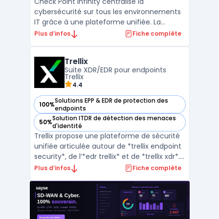
Check Point Infinity centralise la
cybersécurité sur tous les environnements
IT grâce à une plateforme unifiée. La
gestion de la sécurité s’effectue dans
Plus d’infos
Fiche complète
plusieurs domaines : réseau, cloud,
endpoints, mobilité et IoT. Avec Check Point
Trellix
Infinity, les entreprises ayant des
Suite XDR/EDR pour endpoints
environnements hybrides ou mu ...
Trellix
4.4
Solutions EPP & EDR de protection des
100%
— voir Trellix dans cette catégorie
endpoints
Solution ITDR de détection des menaces
50%
— voir Trellix dans cette catégorie
d'identité
Trellix propose une plateforme de sécurité
unifiée articulée autour de *trellix endpoint
security*, de l’*edr trellix* et de *trellix xdr*.
L’objectif est de détecter, enquêter et
Plus d’infos
Fiche complète
répondre aux menaces via la corrélation
des télémetries endpoint, réseau, cloud et
messagerie. La suite s’adresse aux or ...