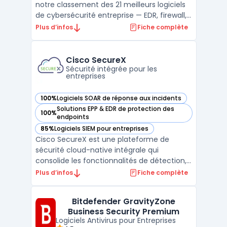
notre classement des 21 meilleurs logiciels
de cybersécurité entreprise — EDR, firewall,
SIEM, XDR. ...
Plus d’infos
Fiche complète
Cisco SecureX
Sécurité intégrée pour les
entreprises
100%
Logiciels SOAR de réponse aux incidents
— voir Cisco SecureX dans cette catégorie
Solutions EPP & EDR de protection des
100%
— voir Cisco SecureX dans cette catégorie
endpoints
85%
Logiciels SIEM pour entreprises
— voir Cisco SecureX dans cette catégorie
Cisco SecureX est une plateforme de
sécurité cloud-native intégrale qui
consolide les fonctionnalités de détection,
d'enquête et de réponse en un seul et
Plus d’infos
Fiche complète
même environnement. Elle offre une
visibilité complète sur les menaces à
Bitdefender GravityZone
travers les différents points de contrôle,
Business Security Premium
tout en aidant les équipes de ...
Logiciels Antivirus pour Entreprises