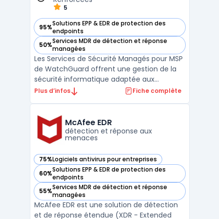
5
Solutions EPP & EDR de protection des
95%
— voir WatchGuard Services de Sécurité Managés pour MSP 
endpoints
Services MDR de détection et réponse
50%
— voir WatchGuard Services de Sécurité Managés pour MSP 
managées
Les Services de Sécurité Managés pour MSP
de WatchGuard offrent une gestion de la
sécurité informatique adaptée aux
revendeurs et intégrateurs à valeur ajoutée
Plus d’infos
Fiche complète
de WatchGuard . Centrés sur la Managed
Detection and Response (MDR), ces
services assurent une surveillance
McAfee EDR
constante des menaces, avec une ...
détection et réponse aux
menaces
75%
Logiciels antivirus pour entreprises
— voir McAfee EDR dans cette catégorie
Solutions EPP & EDR de protection des
60%
— voir McAfee EDR dans cette catégorie
endpoints
Services MDR de détection et réponse
55%
— voir McAfee EDR dans cette catégorie
managées
McAfee EDR est une solution de détection
et de réponse étendue (XDR - Extended