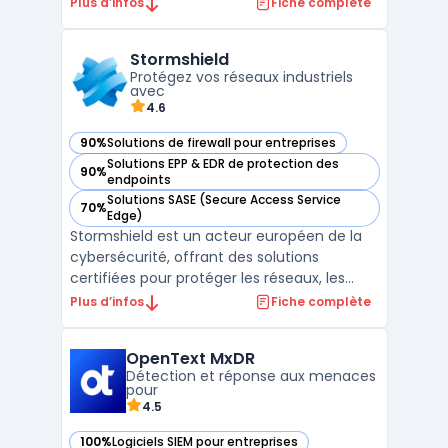
endpoint. La solution agrège télémétrie et
Plus d’infos
Fiche complète
signaux comportementaux afin d’identifier
les menaces sur postes, serveurs et
Stormshield
charges cloud, avec des capacités
Protégez vos réseaux industriels
d’automatisation pour contenir ...
avec
4.6
90%
Solutions de firewall pour entreprises
— voir Stormshield dans cette catégorie
Solutions EPP & EDR de protection des
90%
— voir Stormshield dans cette catégorie
endpoints
Solutions SASE (Secure Access Service
70%
— voir Stormshield dans cette catégorie
Edge)
Stormshield est un acteur européen de la
cybersécurité, offrant des solutions
certifiées pour protéger les réseaux, les
postes de travail et les environnements
Plus d’infos
Fiche complète
industriels. Avec un savoir-faire reconnu et
des certifications internationales,
OpenText MxDR
Stormshield garantit une protection
Détection et réponse aux menaces
avancée adaptée aux bes ...
pour
4.5
100%
Logiciels SIEM pour entreprises