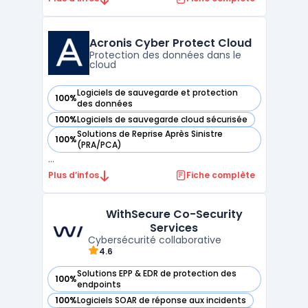
complète et sophistiquée pour les
entreprises. Ce système intègre des
technologies avancées de détection des
Acronis Cyber Protect Cloud
menaces, permettant une surveillance en
Protection des données dans le
cloud
temps ré ...
Logiciels de sauvegarde et protection
100%
— voir Acronis Cyber Protect Cloud dans cette catégorie
des données
100%
Logiciels de sauvegarde cloud sécurisée
— voir Acronis Cyber Protect Cloud dans cette catégorie
Solutions de Reprise Après Sinistre
100%
— voir Acronis Cyber Protect Cloud dans cette catégorie
(PRA/PCA)
...
Plus d’infos
Fiche complète
WithSecure Co-Security
Services
Cybersécurité collaborative
4.6
Solutions EPP & EDR de protection des
100%
— voir WithSecure Co-Security Services dans cette catégor
endpoints
100%
Logiciels SOAR de réponse aux incidents
— voir WithSecure Co-Security Services dans cette catégor