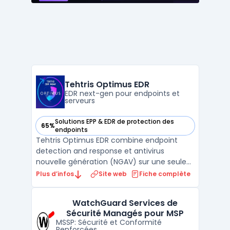
Tehtris Optimus EDR
EDR next-gen pour endpoints et
serveurs
Solutions EPP & EDR de protection des
65%
— voir Tehtris Optimus EDR dans cette catégorie
endpoints
Tehtris Optimus EDR combine endpoint
detection and response et antivirus
nouvelle génération (NGAV) sur une seule
plateforme. La solution s'installe sur postes
Plus d’infos
Site web
Fiche complète
Windows, serveurs et machines virtuelles, et
transmet les événements vers la TEHTRIS
WatchGuard Services de
XDR AI Platform pour analyse en temps réel.
Sécurité Managés pour MSP
La télémétr ...
MSSP: Sécurité et Conformité
Renforcées