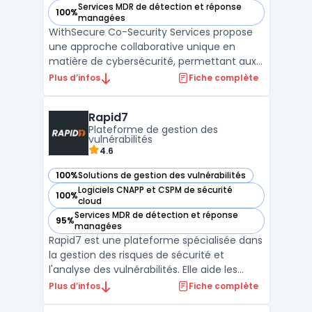
Services MDR de détection et réponse
100%
— voir WithSecure Co-Security Services dans cette catégor
managées
WithSecure Co-Security Services propose
une approche collaborative unique en
matière de cybersécurité, permettant aux
entreprises de travailler en partenariat avec
Plus d’infos
Fiche complète
des experts en sécurité pour renforcer leur
posture face aux menaces. Ce modèle de
Rapid7
sécurité partagée permet aux équipes
Plateforme de gestion des
internes de béné ...
vulnérabilités
4.6
100%
Solutions de gestion des vulnérabilités
— voir Rapid7 dans cette catégorie
Logiciels CNAPP et CSPM de sécurité
100%
— voir Rapid7 dans cette catégorie
cloud
Services MDR de détection et réponse
95%
— voir Rapid7 dans cette catégorie
managées
Rapid7 est une plateforme spécialisée dans
la gestion des risques de sécurité et
l'analyse des vulnérabilités. Elle aide les
entreprises à identifier, évaluer et corriger
Plus d’infos
Fiche complète
les failles de sécurité sur leurs réseaux et