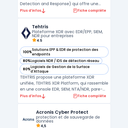
Detection and Response) qui offre une
visibilité complète sur les activités et les
Plus d’infos
Fiche complète
menaces de sécurité. Elle utilise des
technologies de pointe pour fournir des
Tehtris
réponses rapides et précises à toute
Plateforme XDR avec EDR/EPP, SIEM,
menace potentielle. McA ...
NDR pour entreprises
4.5
Solutions EPP & EDR de protection des
100%
— voir Tehtris dans cette catégorie
endpoints
80%
Logiciels NDR / IDS de détection réseau
— voir Tehtris dans cette catégorie
Logiciels de Gestion de la Surface
80%
— voir Tehtris dans cette catégorie
d'Attaque
TEHTRIS propose une plateforme XDR
unifiée, TEHTRIS XDR Platform, qui rassemble
en une console EDR, SIEM, NTA/NDR, pare-
feu DNS, SOAR et CTI pour détection et
Plus d’infos
Fiche complète
réponse corrélées. La plateforme XDR
orchestre aussi des outils tiers (ex. Zscaler,
Acronis Cyber Protect
Proofpoint) et s’intègre via API. Déploiement
protection et de sauvegarde de
possible en ...
données
4,5