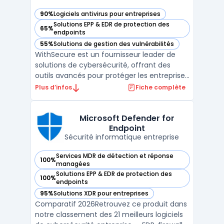
90%
Logiciels antivirus pour entreprises
— voir WithSecure dans cette catégorie
Solutions EPP & EDR de protection des
65%
— voir WithSecure dans cette catégorie
endpoints
55%
Solutions de gestion des vulnérabilités
— voir WithSecure dans cette catégorie
WithSecure est un fournisseur leader de
solutions de cybersécurité, offrant des
outils avancés pour protéger les entreprises
contre les cybermenaces modernes. En
Plus d’infos
Fiche complète
combinant des technologies de pointe et
une approche collaborative, WithSecure
propose une suite complète pour sécuriser
Microsoft Defender for
Endpoint
les données, les ...
Sécurité informatique entreprise
Services MDR de détection et réponse
100%
— voir Microsoft Defender for Endpoint dans cette catégori
managées
Solutions EPP & EDR de protection des
100%
— voir Microsoft Defender for Endpoint dans cette catégori
endpoints
95%
Solutions XDR pour entreprises
— voir Microsoft Defender for Endpoint dans cette catégori
Comparatif 2026Retrouvez ce produit dans
notre classement des 21 meilleurs logiciels