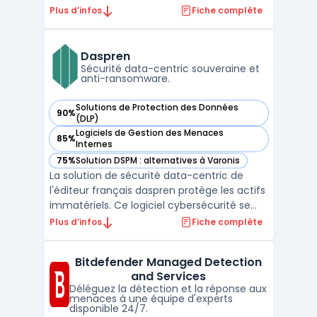
sécurité endpoint. L’agent unique collecte
Plus d’infos
Fiche complète
et relie les signaux, alimente des vues
d’investigation et déclenche des actions de
remédiation. L’approche cybereason xdr
Daspren
vise à réduire ...
Sécurité data-centric souveraine et
anti-ransomware.
Solutions de Protection des Données
90%
— voir Daspren dans cette catégorie
(DLP)
Logiciels de Gestion des Menaces
85%
— voir Daspren dans cette catégorie
Internes
75%
Solution DSPM : alternatives à Varonis
— voir Daspren dans cette catégorie
La solution de sécurité data-centric de
l'éditeur français daspren protège les actifs
immatériels. Ce logiciel cybersécurité se
focalise sur la donnée pour garantir une
Plus d’infos
Fiche complète
résilience accrue. Cette technologie
soutient la souveraineté numérique tout en
Bitdefender Managed Detection
gardant un contrôle strict sur les flux.Le
and Services
système ...
Déléguez la détection et la réponse aux
menaces à une équipe d'experts
disponible 24/7.