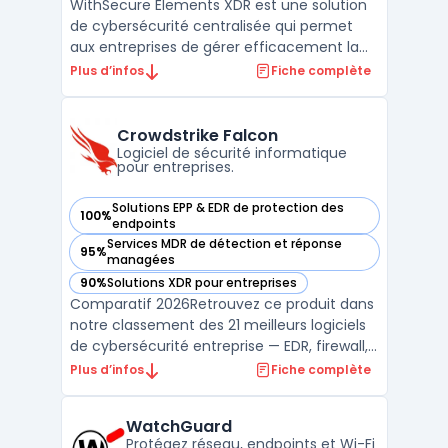
WithSecure Elements XDR est une solution
de cybersécurité centralisée qui permet
aux entreprises de gérer efficacement la
détection et réponse étendue (XDR). Ce
Plus d’infos
Fiche complète
logiciel offre une protection complète
contre les menaces avancées en
combinant plusieurs couches de sécurité,
Crowdstrike Falcon
telles que l'analyse comport ...
Logiciel de sécurité informatique
pour entreprises.
Solutions EPP & EDR de protection des
100%
— voir Crowdstrike Falcon dans cette catégorie
endpoints
Services MDR de détection et réponse
95%
— voir Crowdstrike Falcon dans cette catégorie
managées
90%
Solutions XDR pour entreprises
— voir Crowdstrike Falcon dans cette catégorie
Comparatif 2026Retrouvez ce produit dans
notre classement des 21 meilleurs logiciels
de cybersécurité entreprise — EDR, firewall,
SIEM, XDR. ...
Plus d’infos
Fiche complète
WatchGuard
Protégez réseau, endpoints et Wi-Fi