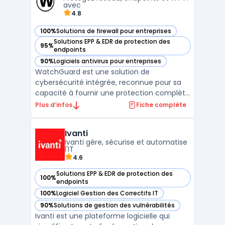
avec
4.8
100%
Solutions de firewall pour entreprises
— voir WatchGuard dans cette catégorie
Solutions EPP & EDR de protection des
95%
— voir WatchGuard dans cette catégorie
endpoints
90%
Logiciels antivirus pour entreprises
— voir WatchGuard dans cette catégorie
WatchGuard est une solution de
cybersécurité intégrée, reconnue pour sa
capacité à fournir une protection complète
et simplifiée des réseaux, des endpoints et
Plus d’infos
Fiche complète
des utilisateurs. Avec des outils conçus pour
les entreprises de toutes tailles,
Ivanti
WatchGuard facilite la gestion de la
Ivanti gère, sécurise et automatise
sécurité grâce à des so ...
l'IT
4.6
Solutions EPP & EDR de protection des
100%
— voir Ivanti dans cette catégorie
endpoints
100%
Logiciel Gestion des Correctifs IT
— voir Ivanti dans cette catégorie
90%
Solutions de gestion des vulnérabilités
— voir Ivanti dans cette catégorie
Ivanti est une plateforme logicielle qui