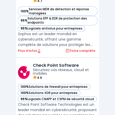
4.7
Services MDR de détection et réponse
100%
— voir Sophos dans cette catégorie
managées
Solutions EPP & EDR de protection des
95%
— voir Sophos dans cette catégorie
endpoints
95%
Logiciels antivirus pour entreprises
— voir Sophos dans cette catégorie
Sophos est un leader mondial en
cybersécurité, offrant une gamme
complète de solutions pour protéger les
endpoints, les réseaux, les applications
Plus d’infos
Fiche complète
cloud, et les utilisateurs. Grâce à une
approche intégrée, Sophos combine des
Check Point Software
technologies avancées avec une gestion
Sécurisez vos réseaux, cloud et
centralisée pour simplifier la cybers ...
mobiles
4.6
100%
Solutions de firewall pour entreprises
— voir Check Point Software dans cette catégorie
100%
Solutions XDR pour entreprises
— voir Check Point Software dans cette catégorie
95%
Logiciels CNAPP et CSPM de sécurité cloud
— voir Check Point Software dans cette catégorie
Check Point Software Technologies est un
leader mondial en cybersécurité, proposant