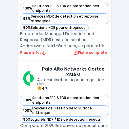
Solutions EPP & EDR de protection des
100%
— voir Bitdefender Managed Detection and Services dans c
endpoints
Services MDR de détection et réponse
95%
— voir Bitdefender Managed Detection and Services dans c
managées
90%
Solutions XDR pour entreprises
— voir Bitdefender Managed Detection and Services dans c
Bitdefender Managed Detection and
Response (MDR) est une solution
Antimalware Next-Gen conçue pour offrir
une prévention et une remédiation contre
Plus d’infos
Fiche complète
les cyberattaques 24h/24. Cette offre
repose sur les technologies de sécurité de
Palo Alto Networks Cortex
Bitdefender, intégrant un EDR intégré pour
XSIAM
une protection renforcée. Ell ...
Automatisation IA pour la gestion
des
4.7
Solutions EPP & EDR de protection des
100%
— voir Palo Alto Networks Cortex XSIAM dans cette catégori
endpoints
Logiciels de Gestion de la Surface
100%
— voir Palo Alto Networks Cortex XSIAM dans cette catégori
d'Attaque
90%
Logiciels NDR / IDS de détection réseau
— voir Palo Alto Networks Cortex XSIAM dans cette catégori
Comparatif 2026Retrouvez ce produit dans