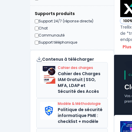
Supports produits
100
Support 24/7 (réponse directe)
— voi
Trelli
Chat
de *t
Communauté
endpo
Support téléphonique
Plus
Contenus à télécharger
Cahier des charges
Cahier des Charges
IAM Gratuit | SSO,
MFA, LDAP et
Sécurité des Accès
Modèle & Méthodologie
Politique de sécurité
informatique PME :
checklist + modèle