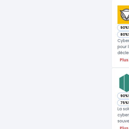
90%
— vo
80%
— vo
Cyber
pour 
décle
Plus
90%
— vo
75%
— vo
La so
cyber
Plus