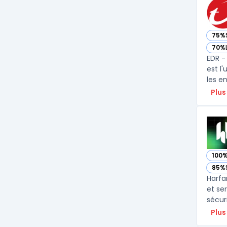
75%
— vo
70%
— vo
EDR -
est l
Plus
100
— vo
85%
— vo
Harfa
et se
sécur
Plus