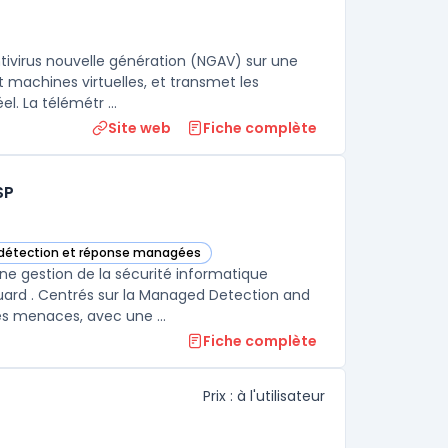
ivirus nouvelle génération (NGAV) sur une
t machines virtuelles, et transmet les
. La télémétr ...
Site web
Fiche complète
SP
 détection et réponse managées
rie
rvices de Sécurité Managés pour MSP dans cette catégorie
e gestion de la sécurité informatique
ard . Centrés sur la Managed Detection and
Response (MDR), ces services assurent une surveillance constante des menaces, avec une ...
Fiche complète
Prix : à l'utilisateur