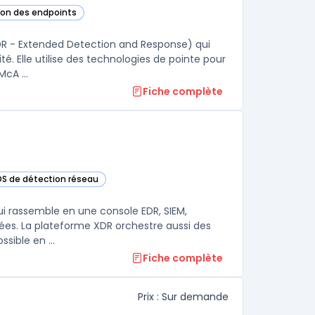
tion des endpoints
gorie
DR - Extended Detection and Response) qui
té. Elle utilise des technologies de pointe pour
cA ...
Fiche complète
IDS de détection réseau
cette catégorie
ui rassemble en une console EDR, SIEM,
ées. La plateforme XDR orchestre aussi des
ssible en ...
Fiche complète
Prix : Sur demande