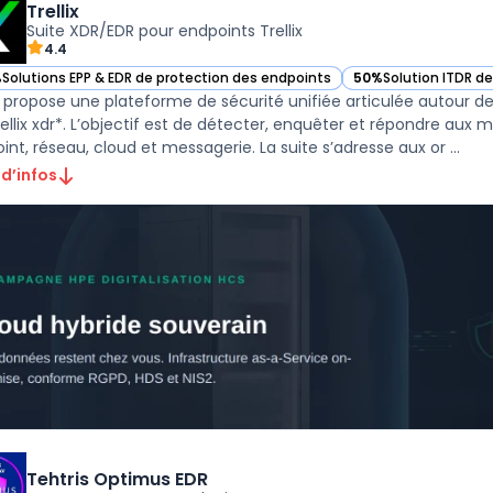
Trellix
Suite XDR/EDR pour endpoints Trellix
4.4
%
Solutions EPP & EDR de protection des endpoints
50%
Solution ITDR d
r Trellix dans cette catégorie
— voir Trellix dans c
x propose une plateforme de sécurité unifiée articulée autour de *t
rellix xdr*. L’objectif est de détecter, enquêter et répondre aux 
int, réseau, cloud et messagerie. La suite s’adresse aux or ...
 d’infos
Tehtris Optimus EDR