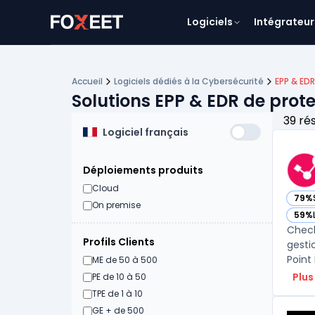
Logiciels
Intégrateur
Accueil
Logiciels dédiés à la Cybersécurité
EPP & ED
Solutions EPP & EDR de prot
39 ré
Logiciel français
Déploiements produits
Cloud
79%
— voi
On premise
59%
— voi
Check
Profils Clients
gesti
Point
ME de 50 à 500
Plus
PE de 10 à 50
TPE de 1 à 10
GE + de 500