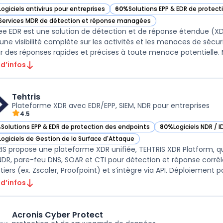
Logiciels antivirus pour entreprises
60%
Solutions EPP & EDR de protec
ir McAfee EDR dans cette catégorie
— voir McAfee EDR dans cette caté
Services MDR de détection et réponse managées
ir McAfee EDR dans cette catégorie
e EDR est une solution de détection et de réponse étendue (X
 une visibilité complète sur les activités et les menaces de sécuri
ir des réponses rapides et précises à toute menace potentielle. M
 d’infos
Tehtris
Plateforme XDR avec EDR/EPP, SIEM, NDR pour entreprises
4.5
%
Solutions EPP & EDR de protection des endpoints
80%
Logiciels NDR / 
ir Tehtris dans cette catégorie
— voir Tehtris dans 
Logiciels de Gestion de la Surface d'Attaque
ir Tehtris dans cette catégorie
IS propose une plateforme XDR unifiée, TEHTRIS XDR Platform, q
DR, pare-feu DNS, SOAR et CTI pour détection et réponse corrél
 tiers (ex. Zscaler, Proofpoint) et s’intègre via API. Déploiement po
 d’infos
Acronis Cyber Protect