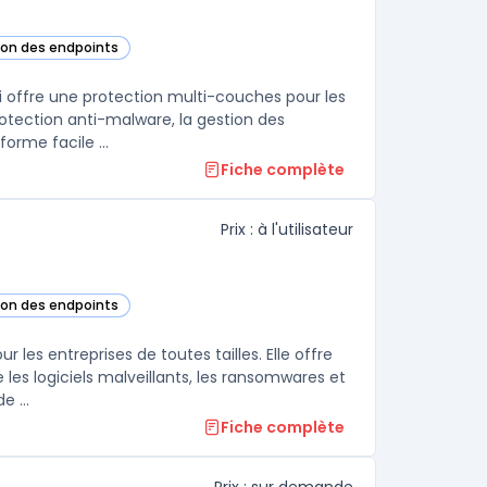
tion des endpoints
cette catégorie
i offre une protection multi-couches pour les
otection anti-malware, la gestion des
orme facile ...
Fiche complète
Prix : à l'utilisateur
tion des endpoints
 cette catégorie
les entreprises de toutes tailles. Elle offre
es logiciels malveillants, les ransomwares et
les attaques de phishing. La solution intègre également une gamme de ...
Fiche complète