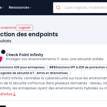
s
Ressources
R endpoints
Logiciel
ection des endpoints
sultats
Check Point Infinity
Protégez vos environnements IT avec une sécurité unifiée
Solutions XDR pour entreprises
68%
Solutions EPP & EDR de protection
r Check Point Infinity dans cette catégorie
— voir Check Point Infinity dans cette 
Logiciels de sécurité IoT : Armis et alternatives
r Check Point Infinity dans cette catégorie
 Point Infinity centralise la cybersécurité sur tous les environn
on de la sécurité s’effectue dans plusieurs domaines : réseau, cl
 Infinity, les entreprises ayant des environnements hybrides ou mu
 d’infos