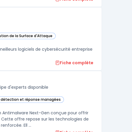
stion de la Surface d'Attaque
works Cortex XSIAM dans cette catégorie
lleurs logiciels de cybersécurité entreprise
Fiche complète
pe d'experts disponible
e détection et réponse managées
Managed Detection and Services dans cette catégorie
 Antimalware Next-Gen conçue pour offrir
Cette offre repose sur les technologies de
nforcée. Ell ...