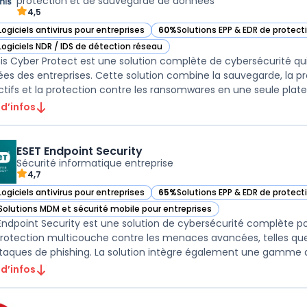
protection et de sauvegarde de données
4,5
Logiciels antivirus pour entreprises
60%
Solutions EPP & EDR de protec
ir Acronis Cyber Protect dans cette catégorie
— voir Acronis Cyber Protect dans 
Logiciels NDR / IDS de détection réseau
ir Acronis Cyber Protect dans cette catégorie
is Cyber Protect est une solution complète de cybersécurité qu
es des entreprises. Cette solution combine la sauvegarde, la pr
ctifs et la protection contre les ransomwares en une seule platef
 d’infos
ESET Endpoint Security
Sécurité informatique entreprise
4,7
Logiciels antivirus pour entreprises
65%
Solutions EPP & EDR de protec
ir ESET Endpoint Security dans cette catégorie
— voir ESET Endpoint Security dans
Solutions MDM et sécurité mobile pour entreprises
ir ESET Endpoint Security dans cette catégorie
Endpoint Security est une solution de cybersécurité complète pour 
rotection multicouche contre les menaces avancées, telles que l
 d’infos