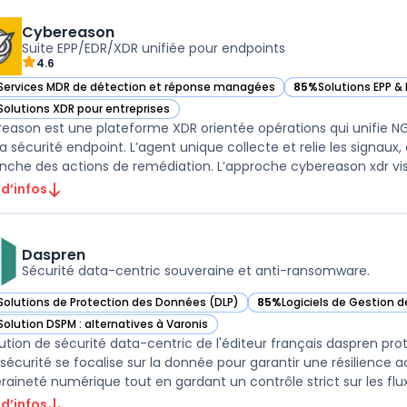
Cybereason
Suite EPP/EDR/XDR unifiée pour endpoints
4.6
Services MDR de détection et réponse managées
85%
Solutions EPP &
ir Cybereason dans cette catégorie
— voir Cybereason d
Solutions XDR pour entreprises
ir Cybereason dans cette catégorie
eason est une plateforme XDR orientée opérations qui unifie NG
la sécurité endpoint. L’agent unique collecte et relie les signaux
nche des actions de remédiation. L’approche cybereason xdr vise 
 d’infos
Daspren
Sécurité data-centric souveraine et anti-ransomware.
Solutions de Protection des Données (DLP)
85%
Logiciels de Gestion 
ir Daspren dans cette catégorie
— voir Daspren dans cette
Solution DSPM : alternatives à Varonis
ir Daspren dans cette catégorie
lution de sécurité data-centric de l'éditeur français daspren prot
sécurité se focalise sur la donnée pour garantir une résilience 
 d’infos