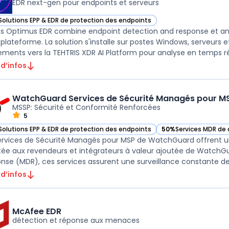
EDR next-gen pour endpoints et serveurs
Solutions EPP & EDR de protection des endpoints
ir Tehtris Optimus EDR dans cette catégorie
is Optimus EDR combine endpoint detection and response et ant
 plateforme. La solution s'installe sur postes Windows, serveurs e
ments vers la TEHTRIS XDR AI Platform pour analyse en temps réel
 d’infos
WatchGuard Services de Sécurité Managés pour M
MSSP: Sécurité et Conformité Renforcées
5
Solutions EPP & EDR de protection des endpoints
50%
Services MDR de
ir WatchGuard Services de Sécurité Managés pour MSP dans cette catégo
— voir WatchGuard Se
ervices de Sécurité Managés pour MSP de WatchGuard offrent un
ée aux revendeurs et intégrateurs à valeur ajoutée de WatchGu
 d’infos
McAfee EDR
détection et réponse aux menaces