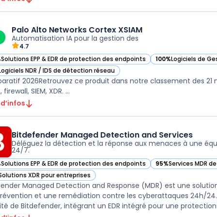
Palo Alto Networks Cortex XSIAM
Automatisation IA pour la gestion des
4.7
%
Solutions EPP & EDR de protection des endpoints
100%
Logiciels de Ge
ir Palo Alto Networks Cortex XSIAM dans cette catégorie
— voir Palo Alto Net
Logiciels NDR / IDS de détection réseau
ir Palo Alto Networks Cortex XSIAM dans cette catégorie
ratif 2026Retrouvez ce produit dans notre classement des 21 mei
 firewall, SIEM, XDR. ...
 d’infos
Bitdefender Managed Detection and Services
Déléguez la détection et la réponse aux menaces à une équi
24/7.
%
Solutions EPP & EDR de protection des endpoints
95%
Services MDR d
ir Bitdefender Managed Detection and Services dans cette catégorie
— voir Bitdefender 
Solutions XDR pour entreprises
ir Bitdefender Managed Detection and Services dans cette catégorie
fender Managed Detection and Response (MDR) est une solution
révention et une remédiation contre les cyberattaques 24h/24. 
ité de Bitdefender, intégrant un EDR intégré pour une protection re