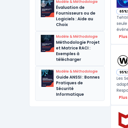
Modèle & Méthodologie
Évaluation de
65%
Fournisseurs ou de
— vo
Tehtr
Logiciels : Aide au
seule
Choix
événe
Plus
Modèle & Méthodologie
Méthodologie Projet
et Matrice RACI :
Exemples à
télécharger
Modèle & Méthodologie
95%
— vo
Guide ANSSI : Bonnes
Les S
Pratiques de
adapt
Sécurité
Informatique
Plus