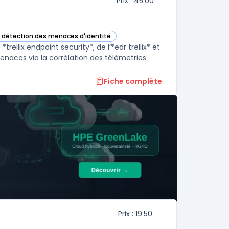
Prix : 45.00
e détection des menaces d'identité
ette catégorie
rellix endpoint security*, de l’*edr trellix* et
menaces via la corrélation des télémetries
Fiche complète
Prix : 19.50