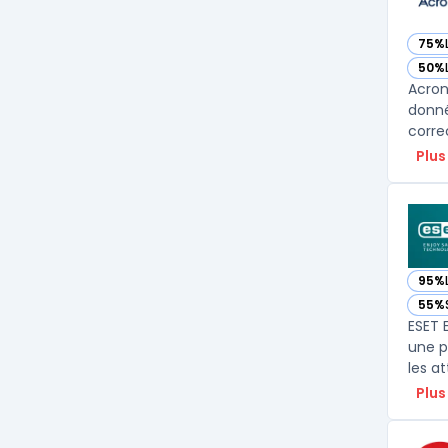
75%
— vo
50%
— vo
Acron
donné
corre
Plus
95%
— vo
55%
— vo
ESET 
une p
Plus