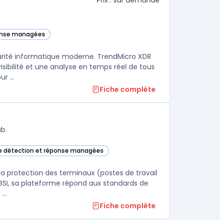
Prix : sur demande
ponse managées
gorie
urité informatique moderne. TrendMicro XDR
isibilité et une analyse en temps réel de tous
les endpoints, ainsi qu'une corrélation intelligente des événements pour ...
Fiche complète
b.
de détection et réponse managées
ans cette catégorie
la protection des terminaux (postes de travail
e BSI, sa plateforme répond aux standards de
...
Fiche complète