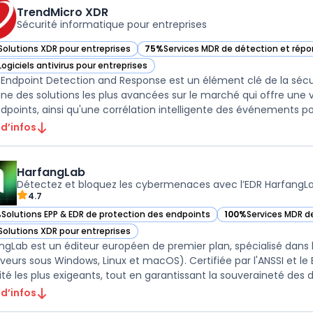
TrendMicro XDR
Sécurité informatique pour entreprises
Solutions XDR pour entreprises
75%
Services MDR de détection et ré
ir TrendMicro XDR dans cette catégorie
— voir TrendMicro XDR dans cette caté
Logiciels antivirus pour entreprises
ir TrendMicro XDR dans cette catégorie
 Endpoint Detection and Response est un élément clé de la séc
'une des solutions les plus avancées sur le marché qui offre une v
 d’infos
HarfangLab
Détectez et bloquez les cybermenaces avec l’EDR HarfangLa
4.7
%
Solutions EPP & EDR de protection des endpoints
100%
Services MDR 
ir HarfangLab dans cette catégorie
— voir HarfangLab d
Solutions XDR pour entreprises
ir HarfangLab dans cette catégorie
ngLab est un éditeur européen de premier plan, spécialisé dans 
rveurs sous Windows, Linux et macOS). Certifiée par l'ANSSI et l
ité les plus exigeants, tout en garantissant la souveraineté des d 
 d’infos