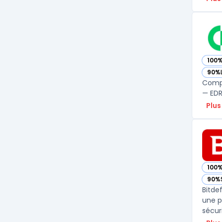
100
— vo
90%
— vo
Compa
— EDR,
Plus
100
— vo
90%
— vo
Bitde
une p
sécur