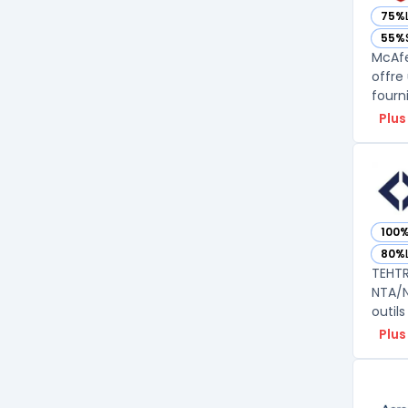
75%
— vo
55%
— vo
McAfe
offre
fourn
Plus
100
— vo
80%
— vo
TEHTR
NTA/N
outils
Plus