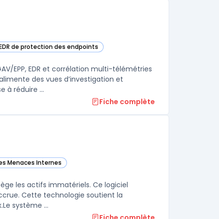
 EDR de protection des endpoints
ans cette catégorie
AV/EPP, EDR et corrélation multi-télémétries
, alimente des vues d’investigation et
à réduire ...
Fiche complète
des Menaces Internes
 catégorie
ège les actifs immatériels. Ce logiciel
accrue. Cette technologie soutient la
souveraineté numérique tout en gardant un contrôle strict sur les flux.Le système ...
Fiche complète