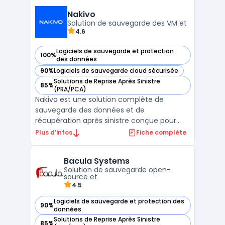
on-premise et hybrides, permettant aux
entreprises de sécuriser leurs données
Nakivo
critiques tout en ...
Solution de sauvegarde des VM et
4.6
Logiciels de sauvegarde et protection
100%
— voir Nakivo dans cette catégorie
des données
90%
Logiciels de sauvegarde cloud sécurisée
— voir Nakivo dans cette catégorie
Solutions de Reprise Après Sinistre
85%
— voir Nakivo dans cette catégorie
(PRA/PCA)
Nakivo est une solution complète de
sauvegarde des données et de
récupération après sinistre conçue pour
protéger les environnements VMware,
Plus d’infos
Fiche complète
Hyper-V, et Nutanix AHV. Elle permet aux
entreprises, en particulier les PME, de
Bacula Systems
sécuriser leurs machines virtuelles (VM) et
Solution de sauvegarde open-
leurs données critiques à travers ...
source et
4.5
Logiciels de sauvegarde et protection des
90%
— voir Bacula Systems dans cette catégorie
données
Solutions de Reprise Après Sinistre
85%