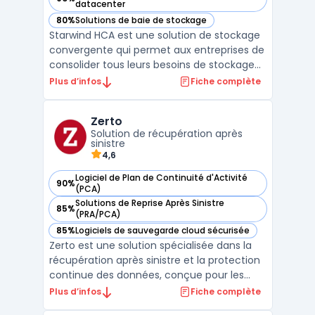
— voir Starwind HCA dans cette catégorie
datacenter
80%
Solutions de baie de stockage
— voir Starwind HCA dans cette catégorie
Starwind HCA est une solution de stockage
convergente qui permet aux entreprises de
consolider tous leurs besoins de stockage
et de virtualisation. Elle combine une
Plus d’infos
Fiche complète
gestion intelligente des disques et une
architecture de cluster hautement
Zerto
disponible pour une capacité de stockage à
Solution de récupération après
la fois flexible e ...
sinistre
4,6
Logiciel de Plan de Continuité d'Activité
90%
— voir Zerto dans cette catégorie
(PCA)
Solutions de Reprise Après Sinistre
85%
— voir Zerto dans cette catégorie
(PRA/PCA)
85%
Logiciels de sauvegarde cloud sécurisée
— voir Zerto dans cette catégorie
Zerto est une solution spécialisée dans la
récupération après sinistre et la protection
continue des données, conçue pour les
entreprises opérant dans des
Plus d’infos
Fiche complète
environnements multi-cloud et hybrides.