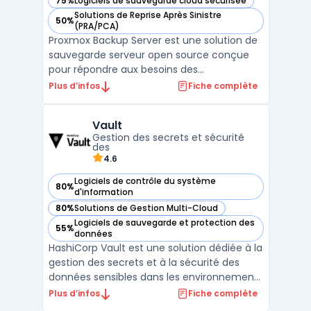
75%
Logiciels de sauvegarde cloud sécurisée
— voir Proxmox Backup Server dans cette catégorie
Solutions de Reprise Après Sinistre
50%
— voir Proxmox Backup Server dans cette catégorie
(PRA/PCA)
Proxmox Backup Server est une solution de
sauvegarde serveur open source conçue
pour répondre aux besoins des
environnements de virtualisation et des
Plus d’infos
Fiche complète
infrastructures IT modernes. Elle offre une
protection avancée des données grâce à
Vault
des fonctionnalités de sauvegarde et
Gestion des secrets et sécurité
récupération des données optim ...
des
4.6
Logiciels de contrôle du système
80%
— voir Vault dans cette catégorie
d'information
80%
Solutions de Gestion Multi-Cloud
— voir Vault dans cette catégorie
Logiciels de sauvegarde et protection des
55%
— voir Vault dans cette catégorie
données
HashiCorp Vault est une solution dédiée à la
gestion des secrets et à la sécurité des
données sensibles dans les environnements
informatiques complexes. Il s’adresse aux
Plus d’infos
Fiche complète
entreprises souhaitant centraliser l’accès