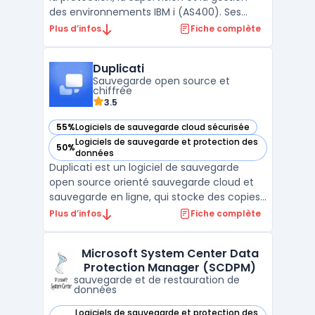
des environnements IBM i (AS400). Ses
solutions innovantes permettent aux
Plus d’infos
Fiche complète
entreprises de sécuriser leurs
infrastructures critiques, de garantir la
Duplicati
disponibilité des systèmes, et de simplifier
Sauvegarde open source et
la gestion des donné ...
chiffrée
3.5
55%
Logiciels de sauvegarde cloud sécurisée
— voir Duplicati dans cette catégorie
Logiciels de sauvegarde et protection des
50%
— voir Duplicati dans cette catégorie
données
Duplicati est un logiciel de sauvegarde
open source orienté sauvegarde cloud et
sauvegarde en ligne, qui stocke des copies
chiffrées, incrémentielles et compressées
Plus d’infos
Fiche complète
vers de nombreux stockages : S3 et
compatibles (sauvegarde S3), OneDrive,
Microsoft System Center Data
Google Drive, WebDAV, FTP/SFTP, NAS, ainsi
Protection Manager (SCDPM)
que des disques lo ...
sauvegarde et de restauration de
données
Logiciels de sauvegarde et protection des