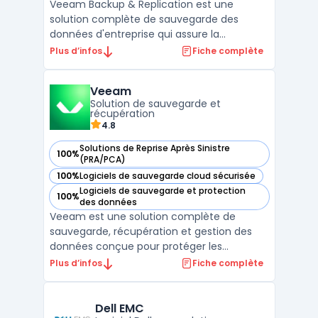
Veeam Backup & Replication est une
solution complète de sauvegarde des
données d'entreprise qui assure la
protection des environnements physiques,
Plus d’infos
Fiche complète
virtuels et cloud. Conçue pour répondre aux
besoins des entreprises modernes, cette
Veeam
solution offre des performances de
Solution de sauvegarde et
sauvegarde exceptionnelles grâ ...
récupération
4.8
Solutions de Reprise Après Sinistre
100%
— voir Veeam dans cette catégorie
(PRA/PCA)
100%
Logiciels de sauvegarde cloud sécurisée
— voir Veeam dans cette catégorie
Logiciels de sauvegarde et protection
100%
— voir Veeam dans cette catégorie
des données
Veeam est une solution complète de
sauvegarde, récupération et gestion des
données conçue pour protéger les
infrastructures d'entreprise à travers des
Plus d’infos
Fiche complète
environnements multi-cloud, on-premise
et hybrides. Reconnue pour sa flexibilité,
Veeam offre une protection continue des
Dell EMC