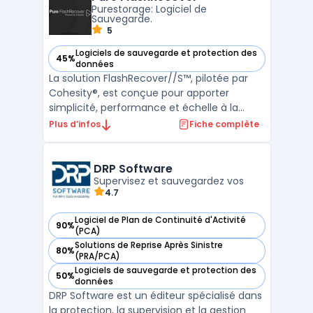
Purestorage: Logiciel de
s’appuyant sur l’AP ...
Sauvegarde.
5
Logiciels de sauvegarde et protection des
45%
— voir Pure FlashRecover dans cette catégorie
données
La solution FlashRecover//S™, pilotée par
Cohesity®, est conçue pour apporter
simplicité, performance et échelle à la
stratégie de protection des données. Elle
Plus d’infos
Fiche complète
vise à libérer les entreprises de
l’administration de leurs systèmes et
processus de sauvegarde et reprise,
DRP Software
permettant ainsi une concentrati ...
Supervisez et sauvegardez vos
4.7
Logiciel de Plan de Continuité d'Activité
90%
— voir DRP Software dans cette catégorie
(PCA)
Solutions de Reprise Après Sinistre
80%
— voir DRP Software dans cette catégorie
(PRA/PCA)
Logiciels de sauvegarde et protection des
50%
— voir DRP Software dans cette catégorie
données
DRP Software est un éditeur spécialisé dans
la protection, la supervision et la gestion