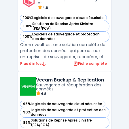
sur différents environnements clo ...
et
4.6
100%
Logiciels de sauvegarde cloud sécurisée
— voir Commvault dans cette catégorie
Solutions de Reprise Après Sinistre
100%
— voir Commvault dans cette catégorie
(PRA/PCA)
Logiciels de sauvegarde et protection
100%
— voir Commvault dans cette catégorie
des données
Commvault est une solution complète de
protection des données qui permet aux
entreprises de sauvegarder, récupérer, et
gérer leurs données à travers des
Plus d’infos
Fiche complète
environnements multi-cloud et on-
premise. Conçue pour répondre aux
Veeam Backup & Replication
besoins complexes des infrastructures
Sauvegarde et récupération des
modernes, Commvault offre une approche
données
cen ...
4.8
95%
Logiciels de sauvegarde cloud sécurisée
— voir Veeam Backup & Replication dans cette catégorie
Logiciels de sauvegarde et protection des
90%
— voir Veeam Backup & Replication dans cette catégorie
données
Solutions de Reprise Après Sinistre
85%
— voir Veeam Backup & Replication dans cette catégorie
(PRA/PCA)