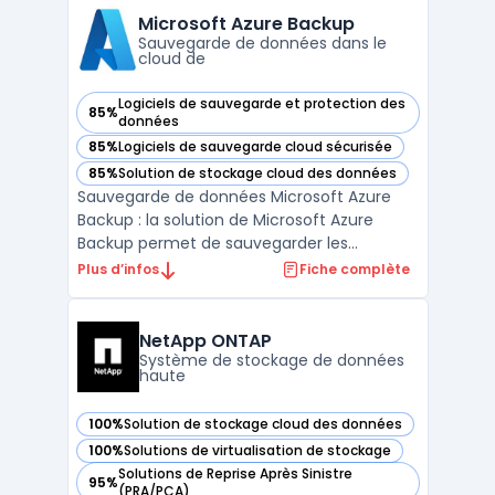
cloud, tout en étant compatible avec
Microsoft Azure Backup
toutes les plateformes ...
Sauvegarde de données dans le
cloud de
Logiciels de sauvegarde et protection des
85%
— voir Microsoft Azure Backup dans cette catégorie
données
85%
Logiciels de sauvegarde cloud sécurisée
— voir Microsoft Azure Backup dans cette catégorie
85%
Solution de stockage cloud des données
— voir Microsoft Azure Backup dans cette catégorie
Sauvegarde de données Microsoft Azure
Backup : la solution de Microsoft Azure
Backup permet de sauvegarder les
données de vos serveurs locaux ou de vos
Plus d’infos
Fiche complète
machines virtuelles dans le cloud. Avec des
fonctionnalités de restauration granulaire
et de sauvegarde automatique, vous
NetApp ONTAP
pouvez récupérer rapidemen ...
Système de stockage de données
haute
100%
Solution de stockage cloud des données
— voir NetApp ONTAP dans cette catégorie
100%
Solutions de virtualisation de stockage
— voir NetApp ONTAP dans cette catégorie
Solutions de Reprise Après Sinistre
95%
— voir NetApp ONTAP dans cette catégorie
(PRA/PCA)