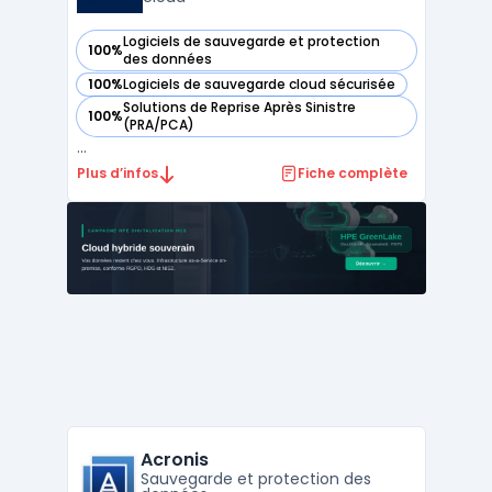
Logiciels de sauvegarde et protection
100%
— voir Acronis Cyber Protect Cloud dans cette catégorie
des données
100%
Logiciels de sauvegarde cloud sécurisée
— voir Acronis Cyber Protect Cloud dans cette catégorie
Solutions de Reprise Après Sinistre
100%
— voir Acronis Cyber Protect Cloud dans cette catégorie
(PRA/PCA)
...
Plus d’infos
Fiche complète
Acronis
Sauvegarde et protection des