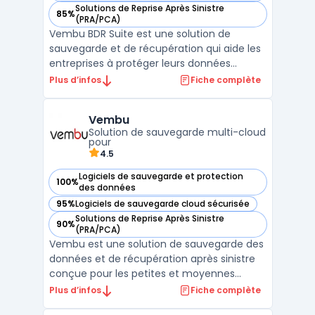
Solutions de Reprise Après Sinistre
85%
— voir Vembu BDR Suite dans cette catégorie
(PRA/PCA)
Vembu BDR Suite est une solution de
sauvegarde et de récupération qui aide les
entreprises à protéger leurs données
critiques. La suite inclut des fonctionnalités
Plus d’infos
Fiche complète
telles que la sauvegarde image, la
sauvegarde de fichiers et de dossiers, la
Vembu
restauration granulaire, la migration de
Solution de sauvegarde multi-cloud
données et la répli ...
pour
4.5
Logiciels de sauvegarde et protection
100%
— voir Vembu dans cette catégorie
des données
95%
Logiciels de sauvegarde cloud sécurisée
— voir Vembu dans cette catégorie
Solutions de Reprise Après Sinistre
90%
— voir Vembu dans cette catégorie
(PRA/PCA)
Vembu est une solution de sauvegarde des
données et de récupération après sinistre
conçue pour les petites et moyennes
entreprises (PME). Elle offre une protection
Plus d’infos
Fiche complète
complète des environnements multi-cloud,