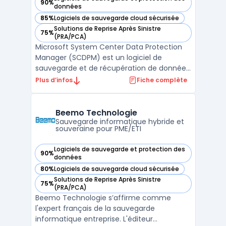
90%
— voir Microsoft System Center Data Protection Manager (
données
85%
Logiciels de sauvegarde cloud sécurisée
— voir Microsoft System Center Data Protection Manager (
Solutions de Reprise Après Sinistre
75%
— voir Microsoft System Center Data Protection Manager (
(PRA/PCA)
Microsoft System Center Data Protection
Manager (SCDPM) est un logiciel de
sauvegarde et de récupération de données
pour les systèmes Microsoft. Il offre une
Plus d’infos
Fiche complète
protection des données complète pour les
serveurs, les ordinateurs de bureau, les
applications et les workloads virtualisés.
Beemo Technologie
Avec des fonction ...
Sauvegarde informatique hybride et
souveraine pour PME/ETI
Logiciels de sauvegarde et protection des
90%
— voir Beemo Technologie dans cette catégorie
données
80%
Logiciels de sauvegarde cloud sécurisée
— voir Beemo Technologie dans cette catégorie
Solutions de Reprise Après Sinistre
75%
— voir Beemo Technologie dans cette catégorie
(PRA/PCA)
Beemo Technologie s’affirme comme
l'expert français de la sauvegarde
informatique entreprise. L'éditeur