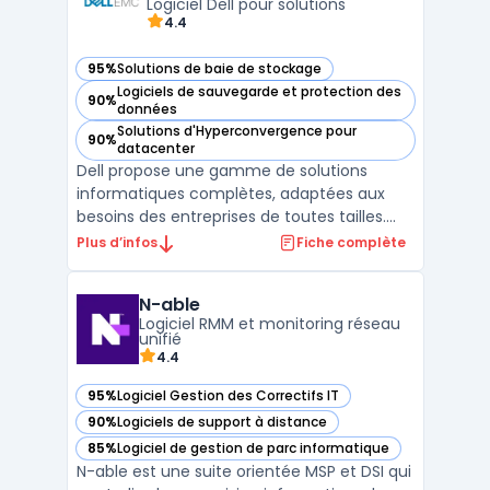
données, garantissant la di ...
Logiciel Dell pour solutions
4.4
95%
Solutions de baie de stockage
— voir Dell EMC dans cette catégorie
Logiciels de sauvegarde et protection des
90%
— voir Dell EMC dans cette catégorie
données
Solutions d'Hyperconvergence pour
90%
— voir Dell EMC dans cette catégorie
datacenter
Dell propose une gamme de solutions
informatiques complètes, adaptées aux
besoins des entreprises de toutes tailles.
Ses logiciels d'entreprise sont conçus pour
Plus d’infos
Fiche complète
améliorer la gestion des systèmes, la
sécurité des données et optimiser les
N-able
infrastructures IT. Les produits Dell incluent
Logiciel RMM et monitoring réseau
des serveurs, de ...
unifié
4.4
95%
Logiciel Gestion des Correctifs IT
— voir N-able dans cette catégorie
90%
Logiciels de support à distance
— voir N-able dans cette catégorie
85%
Logiciel de gestion de parc informatique
— voir N-able dans cette catégorie
N-able est une suite orientée MSP et DSI qui