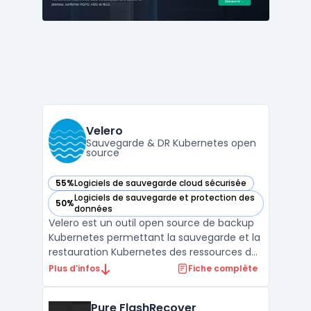
leurs données. Le ...
Velero
Sauvegarde & DR Kubernetes open
source
55%
Logiciels de sauvegarde cloud sécurisée
— voir Velero dans cette catégorie
Logiciels de sauvegarde et protection des
50%
— voir Velero dans cette catégorie
données
Velero est un outil open source de backup
Kubernetes permettant la sauvegarde et la
restauration Kubernetes des ressources de
cluster et des volumes persistants. Il
Plus d’infos
Fiche complète
adresse les besoins de disaster recovery
Kubernetes et la migration Kubernetes
Pure FlashRecover
entre clusters ou environnements, en