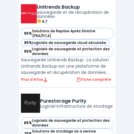
Grâce à son approche centrée sur la
Unitrends Backup
protection continue, Zerto offre une
sauvegarde et de récupération de
disponibilité constante des appl ...
données
4,7
Solutions de Reprise Après Sinistre
95%
— voir Unitrends Backup dans cette catégorie
(PRA/PCA)
95%
Logiciels de sauvegarde cloud sécurisée
— voir Unitrends Backup dans cette catégorie
Logiciels de sauvegarde et protection des
95%
— voir Unitrends Backup dans cette catégorie
données
Sauvegarde Unitrends Backup : La solution
Unitrends Backup est une plateforme de
sauvegarde et récupération de données
complète et fiable. Elle s'adresse aux
Plus d’infos
Fiche complète
petites et grandes entreprises avec un
large choix d'options de déploiement. La
solution offre une protection complète des
Purestorage Purity
données avec une re ...
Logiciel infrastructure de stockage
Logiciels de sauvegarde et protection des
85%
— voir Purestorage Purity dans cette catégorie
données
Solutions de stockage as a service
75%