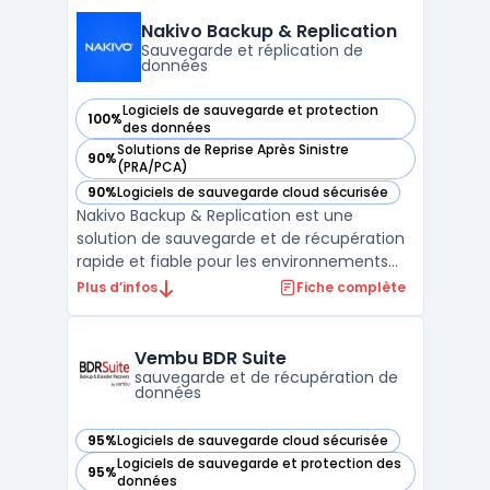
cloud. En utilisant la technologie de
déduplication globale, UDP permet des
Nakivo Backup & Replication
sauvegardes et des restau ...
Sauvegarde et réplication de
données
Logiciels de sauvegarde et protection
100%
— voir Nakivo Backup & Replication dans cette catégorie
des données
Solutions de Reprise Après Sinistre
90%
— voir Nakivo Backup & Replication dans cette catégorie
(PRA/PCA)
90%
Logiciels de sauvegarde cloud sécurisée
— voir Nakivo Backup & Replication dans cette catégorie
Nakivo Backup & Replication est une
solution de sauvegarde et de récupération
rapide et fiable pour les environnements
virtuels VMware, Hyper-V et AWS. Il offre des
Plus d’infos
Fiche complète
fonctionnalités avancées telles que la
sauvegarde incrémentielle, la déduplication
mondiale, la compression, la protection
Vembu BDR Suite
contre les r ...
sauvegarde et de récupération de
données
95%
Logiciels de sauvegarde cloud sécurisée
— voir Vembu BDR Suite dans cette catégorie
Logiciels de sauvegarde et protection des
95%
— voir Vembu BDR Suite dans cette catégorie
données