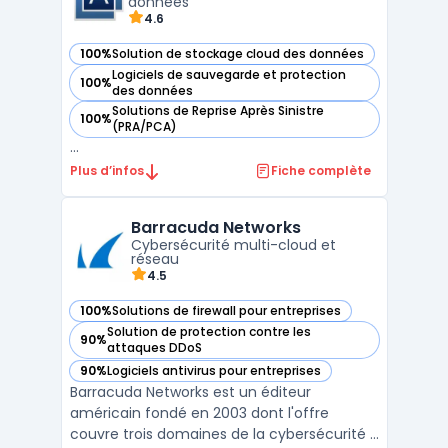
données
4.6
100%
Solution de stockage cloud des données
— voir Acronis dans cette catégorie
Logiciels de sauvegarde et protection
100%
— voir Acronis dans cette catégorie
des données
Solutions de Reprise Après Sinistre
100%
— voir Acronis dans cette catégorie
(PRA/PCA)
...
Plus d’infos
Fiche complète
Barracuda Networks
Cybersécurité multi-cloud et
réseau
4.5
100%
Solutions de firewall pour entreprises
— voir Barracuda Networks dans cette catégorie
Solution de protection contre les
90%
— voir Barracuda Networks dans cette catégorie
attaques DDoS
90%
Logiciels antivirus pour entreprises
— voir Barracuda Networks dans cette catégorie
Barracuda Networks est un éditeur
américain fondé en 2003 dont l'offre
couvre trois domaines de la cybersécurité :