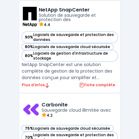
aux identifiants, clés API ou certificats, tout
NetApp SnapCenter
en garantissant un chiffrement robuste ...
Solution de sauvegarde et
protection des
4.4
Logiciels de sauvegarde et protection des
90%
— voir NetApp SnapCenter dans cette catégorie
données
80%
Logiciels de sauvegarde cloud sécurisée
— voir NetApp SnapCenter dans cette catégorie
Logiciels de gestion d'infrastructure de
80%
— voir NetApp SnapCenter dans cette catégorie
stockage
NetApp SnapCenter est une solution
complète de gestion de la protection des
données conçue pour simplifier et
centraliser les processus de sauvegarde,
Plus d’infos
Fiche complète
restauration et clonage des applications
critiques au sein des environnements
d'entreprise. Grâce à son interface unifiée,
Carbonite
SnapCenter permet aux admi ...
Sauvegarde cloud illimitée avec
4.2
75%
Logiciels de sauvegarde cloud sécurisée
— voir Carbonite dans cette catégorie
Logiciels de sauvegarde et protection des
70%