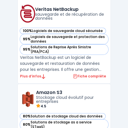
plateforme est conçue pour automatiser
les tâches critiques de sauvegarde des
Veritas NetBackup
données, garantissant a ...
sauvegarde et de récupération de
données
100%
Logiciels de sauvegarde cloud sécurisée
— voir Veritas NetBackup dans cette catégorie
Logiciels de sauvegarde et protection des
95%
— voir Veritas NetBackup dans cette catégorie
données
Solutions de Reprise Après Sinistre
95%
— voir Veritas NetBackup dans cette catégorie
(PRA/PCA)
Veritas NetBackup est un logiciel de
sauvegarde et restauration de données
pour les entreprises. Il offre une gestion
centralisée pour tous les types
Plus d’infos
Fiche complète
d'environnements, y compris les systèmes
virtuels et cloud. Avec sa technologie de
Amazon S3
duplication de données, les sauvegardes
Stockage cloud évolutif pour
peuvent être effectuées sur ...
entreprises
4.5
80%
Solution de stockage cloud des données
— voir Amazon S3 dans cette catégorie
Solutions de stockage as a service
80%
— voir Amazon S3 dans cette catégorie
(STaaS)