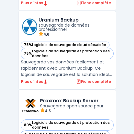
montpelliérain conçoit des solutions
Plus d’infos
Fiche complète
souveraines adaptées aux TPE et PME
exigeantes. En maîtrisant le matériel et le
Uranium Backup
logiciel, il permet de mettre en place une
sauvegarde de données
procédure de sauvegarde automatisée ...
professionnel
4,6
75%
Logiciels de sauvegarde cloud sécurisée
— voir Uranium Backup dans cette catégorie
Logiciels de sauvegarde et protection des
75%
— voir Uranium Backup dans cette catégorie
données
Sauvegarde vos données facilement et
rapidement avec Uranium Backup. Ce
logiciel de sauvegarde est la solution idéale
pour sécuriser vos fichiers sur tous types de
Plus d’infos
Fiche complète
supports tels que des disques durs externes,
des réseaux, des serveurs Cloud, etc.
Uranium Backup offre une interface simple
Proxmox Backup Server
d'utilisati ...
Sauvegarde open source pour
4.5
Logiciels de sauvegarde et protection des
80%
— voir Proxmox Backup Server dans cette catégorie
données