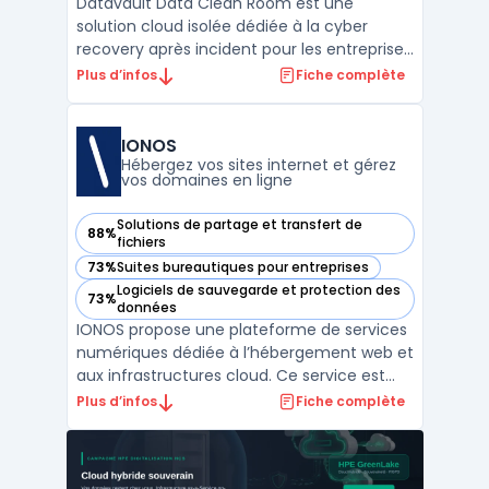
Datavault Data Clean Room est une
solution cloud isolée dédiée à la cyber
recovery après incident pour les entreprises
confrontées aux risques de contamination
Plus d’infos
Fiche complète
de données. Ce service propose un
environnement distinct du système de
production afin d’éviter toute réinfection
IONOS
ou perturbation des opérat ...
Hébergez vos sites internet et gérez
vos domaines en ligne
Solutions de partage et transfert de
88%
— voir IONOS dans cette catégorie
fichiers
73%
Suites bureautiques pour entreprises
— voir IONOS dans cette catégorie
Logiciels de sauvegarde et protection des
73%
— voir IONOS dans cette catégorie
données
IONOS propose une plateforme de services
numériques dédiée à l’hébergement web et
aux infrastructures cloud. Ce service est
destiné aux entreprises souhaitant
Plus d’infos
Fiche complète
centraliser la gestion de leurs domaines,
emails et espaces web en conformité avec
le RGPD, tout en assurant la maîtrise de