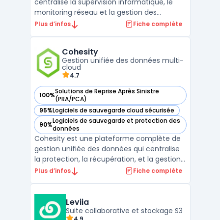
centralise la supervision informatique, le
monitoring réseau et la gestion des
correctifs au sein d’une même plateforme.
Plus d’infos
Fiche complète
Conçue pour l’exploitation au quotidien, elle
regroupe logiciel RMM, accès à distance
Cohesity
sécurisé, inventaire, alerting et reporting
Gestion unifiée des données multi-
pour ...
cloud
4.7
Solutions de Reprise Après Sinistre
100%
— voir Cohesity dans cette catégorie
(PRA/PCA)
95%
Logiciels de sauvegarde cloud sécurisée
— voir Cohesity dans cette catégorie
Logiciels de sauvegarde et protection des
90%
— voir Cohesity dans cette catégorie
données
Cohesity est une plateforme complète de
gestion unifiée des données qui centralise
la protection, la récupération, et la gestion
des données sur des environnements
Plus d’infos
Fiche complète
multi-cloud, on-premise et hybrides.
Conçue pour simplifier la gestion des silos
de données et améliorer la cyber-résilience
Leviia
des entrepr ...
Suite collaborative et stockage S3
4.9