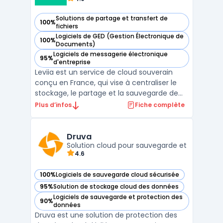
Solutions de partage et transfert de
100%
— voir Leviia dans cette catégorie
fichiers
Logiciels de GED (Gestion Électronique de
100%
— voir Leviia dans cette catégorie
Documents)
Logiciels de messagerie électronique
95%
— voir Leviia dans cette catégorie
d'entreprise
Leviia est un service de cloud souverain
conçu en France, qui vise à centraliser le
stockage, le partage et la sauvegarde de
données pour des usages professionnels.
Plus d’infos
Fiche complète
L’éditeur met en avant un hébergement
exclusivement en France, une conformité
RGPD, ainsi que des certifications ISO 27001
Druva
et HDS (selo ...
Solution cloud pour sauvegarde et
4.6
100%
Logiciels de sauvegarde cloud sécurisée
— voir Druva dans cette catégorie
95%
Solution de stockage cloud des données
— voir Druva dans cette catégorie
Logiciels de sauvegarde et protection des
90%
— voir Druva dans cette catégorie
données
Druva est une solution de protection des