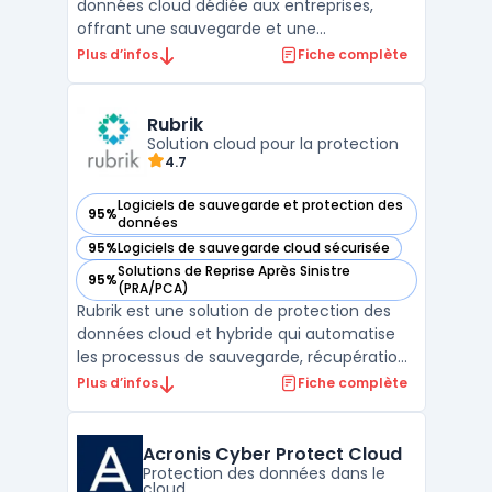
données cloud dédiée aux entreprises,
offrant une sauvegarde et une
récupération des données centralisées sur
Plus d’infos
Fiche complète
une infrastructure 100% cloud. Grâce à son
modèle SaaS, Druva permet de protéger les
données des organisations, quelle que soit
Rubrik
leur taille, en élimi ...
Solution cloud pour la protection
4.7
Logiciels de sauvegarde et protection des
95%
— voir Rubrik dans cette catégorie
données
95%
Logiciels de sauvegarde cloud sécurisée
— voir Rubrik dans cette catégorie
Solutions de Reprise Après Sinistre
95%
— voir Rubrik dans cette catégorie
(PRA/PCA)
Rubrik est une solution de protection des
données cloud et hybride qui automatise
les processus de sauvegarde, récupération
et archivage des données critiques des
Plus d’infos
Fiche complète
entreprises. Conçu pour répondre aux
besoins des environnements modernes,
Rubrik simplifie la gestion des données
Acronis Cyber Protect Cloud
grâce à son approche un ...
Protection des données dans le
cloud