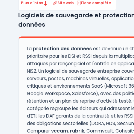
email security, protection des applications
Plus d’infos
Site web
Fiche complète
web et réseaux, et sauvegarde des
Logiciels de sauvegarde et protectio
données. La plateforme BarracudaONE
regroupe l'ensemble des produits sous une
données
console d'administration unif ...
La
protection des données
est devenue un ch
prioritaire pour les DSI et RSSI depuis la multipli
attaques par rançongiciel et l'entrée en applic
NIS2. Un logiciel de sauvegarde entreprise couv
serveurs, postes, machines virtuelles, applicati
critiques et environnements SaaS (Microsoft 36
Google Workspace, Salesforce), avec des polit
rétention et un plan de reprise d'activité testé.
catégorie regroupe les éditeurs qui adressent l
d'ETI, les DAF garants de la continuité et les RSS
des obligations sectorielles (DORA, HDS, SecNu
Comparer
veeam
,
rubrik
, Commvault, Cohesity