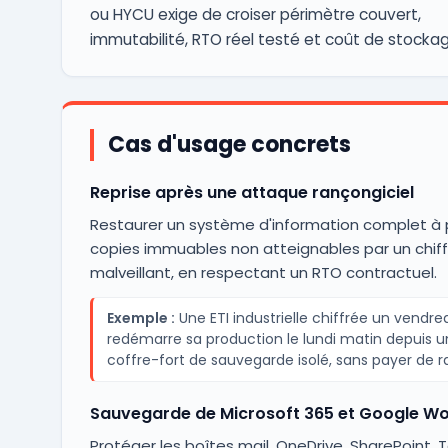
ou HYCU exige de croiser périmètre couvert,
immutabilité, RTO réel testé et coût de stockag
Cas d'usage concrets
Reprise après une attaque rançongiciel
Restaurer un système d'information complet à p
copies immuables non atteignables par un chif
malveillant, en respectant un RTO contractuel.
Exemple :
Une ETI industrielle chiffrée un vendred
redémarre sa production le lundi matin depuis u
coffre-fort de sauvegarde isolé, sans payer de r
Sauvegarde de Microsoft 365 et Google W
Protéger les boîtes mail, OneDrive, SharePoint,