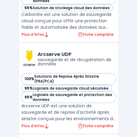
— voir Carbonite dans cette catégorie
données
55%
Solution de stockage cloud des données
— voir Carbonite dans cette catégorie
Carbonite est une solution de sauvegarde
cloud conçue pour offrir une protection
fiable et automatisée des données aux
particuliers et aux entreprises. Grâce à son
Plus d’infos
Fiche complète
sauvegarde illimitée, elle garantit la sécurité
des fichiers critiques, tels que les
documents, photos, vidéos et courriels, en
Arcserve UDP
les stoc ...
sauvegarde et de récupération de
données
Solutions de Reprise Après Sinistre
100%
— voir Arcserve UDP dans cette catégorie
(PRA/PCA)
95%
Logiciels de sauvegarde cloud sécurisée
— voir Arcserve UDP dans cette catégorie
Logiciels de sauvegarde et protection des
95%
— voir Arcserve UDP dans cette catégorie
données
Arcserve UDP est une solution de
sauvegarde et de reprise d'activité après
sinistre conçue pour les environnements de
travail modernes et complexes tels que les
Plus d’infos
Fiche complète
environnements virtuels, physiques et