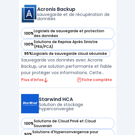
complète des données, de la sauvegarde
initiale à la sauvegarde régulière tout en
Acronis Backup
conservant la fl ...
sauvegarde et de récupération de
données
Logiciels de sauvegarde et protection
100%
— voir Acronis Backup dans cette catégorie
des données
Solutions de Reprise Après Sinistre
100%
— voir Acronis Backup dans cette catégorie
(PRA/PCA)
95%
Logiciels de sauvegarde cloud sécurisée
— voir Acronis Backup dans cette catégorie
Sauvegarde vos données avec Acronis
Backup, une solution performante et fiable
pour protéger vos informations. Cette
solution permet de sauvegarder des
Plus d’infos
Fiche complète
données sur une grande variété d'appareils,
y compris des ordinateurs portables, des
serveurs, des postes de travail et des
Starwind HCA
appareils mobiles. Avec ...
Solution de stockage
hyperconvergée
Solutions de Cloud Privé et Cloud
100%
— voir Starwind HCA dans cette catégorie
Souverain
Solutions d'Hyperconvergence pour
90%