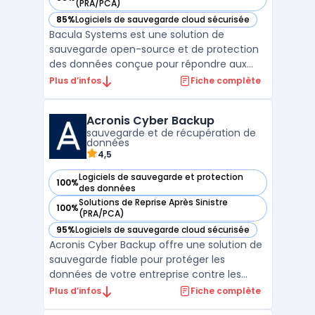
— voir Bacula Systems dans cette catégorie
(PRA/PCA)
85%
Logiciels de sauvegarde cloud sécurisée
— voir Bacula Systems dans cette catégorie
Bacula Systems est une solution de
sauvegarde open-source et de protection
des données conçue pour répondre aux
besoins des grandes entreprises et des
Plus d’infos
Fiche complète
environnements complexes. Elle permet de
gérer des infrastructures multi-cloud,
Acronis Cyber Backup
hybrides et on-premise, offrant ainsi une
sauvegarde et de récupération de
grande flexibilité en matiè ...
données
4,5
Logiciels de sauvegarde et protection
100%
— voir Acronis Cyber Backup dans cette catégorie
des données
Solutions de Reprise Après Sinistre
100%
— voir Acronis Cyber Backup dans cette catégorie
(PRA/PCA)
95%
Logiciels de sauvegarde cloud sécurisée
— voir Acronis Cyber Backup dans cette catégorie
Acronis Cyber Backup offre une solution de
sauvegarde fiable pour protéger les
données de votre entreprise contre les
pertes et les interruptions. Cette solution
Plus d’infos
Fiche complète
facile à utiliser permet une protection