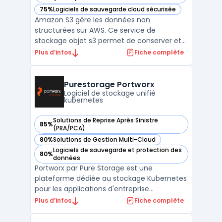
75%
Logiciels de sauvegarde cloud sécurisée
— voir Amazon S3 dans cette catégorie
Amazon S3 gère les données non
structurées sur AWS. Ce service de
stockage objet s3 permet de conserver et
récupérer tout volume de fichiers. Les
Plus d’infos
Fiche complète
entreprises utilisent cette infrastructure
cloud pour bâtir des lacs de données. Sa
conception garantit une durabilité élevée,
Purestorage Portworx
répondant aux besoins infor ...
Logiciel de stockage unifié
kubernetes
Solutions de Reprise Après Sinistre
85%
— voir Purestorage Portworx dans cette catégorie
(PRA/PCA)
80%
Solutions de Gestion Multi-Cloud
— voir Purestorage Portworx dans cette catégorie
Logiciels de sauvegarde et protection des
80%
— voir Purestorage Portworx dans cette catégorie
données
Portworx par Pure Storage est une
plateforme dédiée au stockage Kubernetes
pour les applications d'entreprise
modernes. Elle offre la possibilité d'exécuter
Plus d’infos
Fiche complète
n'importe quel service de données natif du
cloud, dans n'importe quel environnement