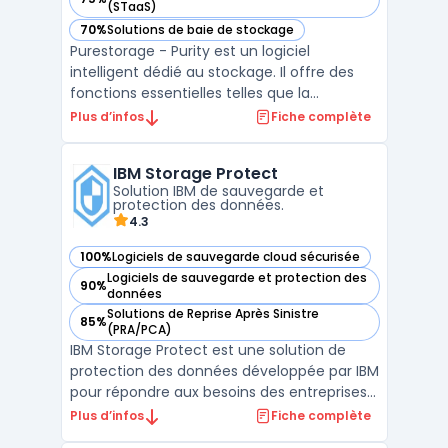
— voir Purestorage Purity dans cette catégorie
(STaaS)
70%
Solutions de baie de stockage
— voir Purestorage Purity dans cette catégorie
Purestorage - Purity est un logiciel
intelligent dédié au stockage. Il offre des
fonctions essentielles telles que la
protection des données, la déduplication, la
Plus d’infos
Fiche complète
réplication continue et des services de
fichiers avancés. Purity se distingue par son
IBM Storage Protect
caractère évolutif, sa facilité d'utilisation et
Solution IBM de sauvegarde et
sa ...
protection des données.
4.3
100%
Logiciels de sauvegarde cloud sécurisée
— voir IBM Storage Protect dans cette catégorie
Logiciels de sauvegarde et protection des
90%
— voir IBM Storage Protect dans cette catégorie
données
Solutions de Reprise Après Sinistre
85%
— voir IBM Storage Protect dans cette catégorie
(PRA/PCA)
IBM Storage Protect est une solution de
protection des données développée par IBM
pour répondre aux besoins des entreprises
en matière de sauvegarde, de récupération
Plus d’infos
Fiche complète
et de gestion du stockage. Cette