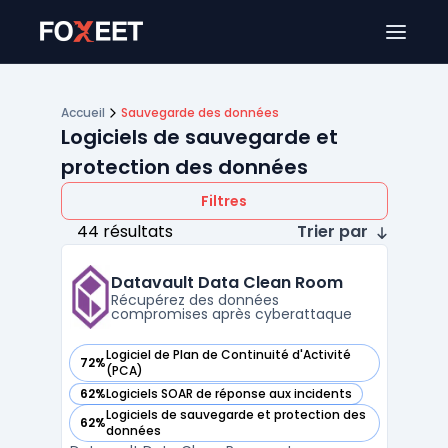
Ouver
Accueil
Sauvegarde des données
Logiciels de sauvegarde et
protection des données
Filtres
44 résultats
Trier par
Datavault Data Clean Room
Récupérez des données
compromises après cyberattaque
Logiciel de Plan de Continuité d'Activité
72%
— voir Datavault Data Clean Room dans cette catégorie
(PCA)
62%
Logiciels SOAR de réponse aux incidents
— voir Datavault Data Clean Room dans cette catégorie
Logiciels de sauvegarde et protection des
62%
— voir Datavault Data Clean Room dans cette catégorie
données