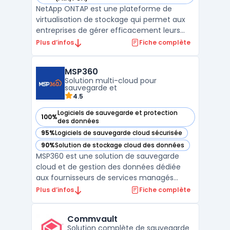
NetApp ONTAP est une plateforme de
virtualisation de stockage qui permet aux
entreprises de gérer efficacement leurs
ressources de stockage. Grâce à sa
Plus d’infos
Fiche complète
technologie de clusterisation, ONTAP offre
une haute disponibilité, une performance
MSP360
élevée et une scalabilité linéaire. La
Solution multi-cloud pour
plateforme prend en charg ...
sauvegarde et
4.5
Logiciels de sauvegarde et protection
100%
— voir MSP360 dans cette catégorie
des données
95%
Logiciels de sauvegarde cloud sécurisée
— voir MSP360 dans cette catégorie
90%
Solution de stockage cloud des données
— voir MSP360 dans cette catégorie
MSP360 est une solution de sauvegarde
cloud et de gestion des données dédiée
aux fournisseurs de services managés
(MSP) et aux entreprises. Grâce à son
Plus d’infos
Fiche complète
approche multi-cloud, MSP360 permet aux
MSP de centraliser et de gérer les
Commvault
sauvegardes et restaurations de données
Solution complète de sauvegarde