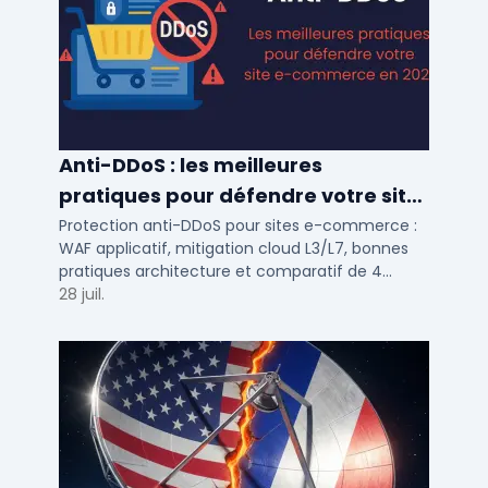
Anti-DDoS : les meilleures
pratiques pour défendre votre site
e-commerce en 2025
Protection anti-DDoS pour sites e-commerce :
WAF applicatif, mitigation cloud L3/L7, bonnes
pratiques architecture et comparatif de 4
solutions testees par des DSI en 2025.
28 juil.