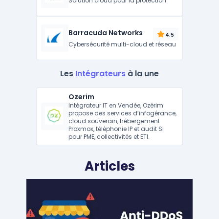
Solution cloud pour la protection
Barracuda Networks
4.5
Cybersécurité multi-cloud et réseau
Les
Intégrateurs
à la une
Ozerim
Intégrateur IT en Vendée, Ozérim
propose des services d’infogérance,
cloud souverain, hébergement
Proxmox, téléphonie IP et audit SI
pour PME, collectivités et ETI.
Articles