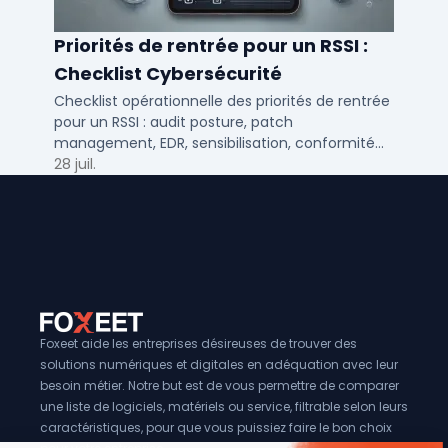
Priorités de rentrée pour un RSSI :
Checklist Cybersécurité
Checklist opérationnelle des priorités de rentrée
pour un RSSI : audit posture, patch
management, EDR, sensibilisation, conformité
NIS2 et plan de continuité.
28 juil.
Foxeet aide les entreprises désireuses de trouver des
solutions numériques et digitales en adéquation avec leur
besoin métier. Notre but est de vous permettre de comparer
une liste de logiciels, matériels ou service, filtrable selon leurs
caractéristiques, pour que vous puissiez faire le bon choix