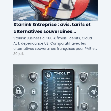
Starlink Entreprise : avis, tarifs et
alternatives souveraines
françaises 2026
Starlink Business à 460 €/mois : débits, Cloud
Act, dépendance US. Comparatif avec les
alternatives souveraines françaises pour PME et
ETI multi-sites. Avis terrain et critères de choix
30 juil.
DSI.