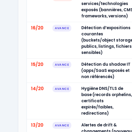
services/technologies
exposés (bannières, CMS
frameworks, versions)
16/20
Détection d’expositions
AVANCE
courantes
(buckets/object storag
publics, listings, fichiers
sensibles)
15/20
Détection du shadow IT
AVANCE
(apps/SaaS exposés et
non référencés)
14/20
Hygiène DNS/TLS de
AVANCE
base (records orphelins,
certificats
expirés/faibles,
redirections)
13/20
Alertes de drift &
AVANCE
changements (nouveau