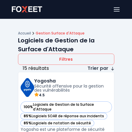
Ouver
Accueil
Gestion Surface d'Attaque
Logiciels de Gestion de la
Surface d'Attaque
Filtres
15 résultats
Trier par
Yogosha
Sécurité offensive pour la gestion
des vulnérabilités
4.5
Logiciels de Gestion de la Surface
100%
— voir Yogosha dans cette catégorie
d'Attaque
85%
Logiciels SOAR de réponse aux incidents
— voir Yogosha dans cette catégorie
85%
Logiciels de notation de sécurité
— voir Yogosha dans cette catégorie
Yogosha est une plateforme de sécurité