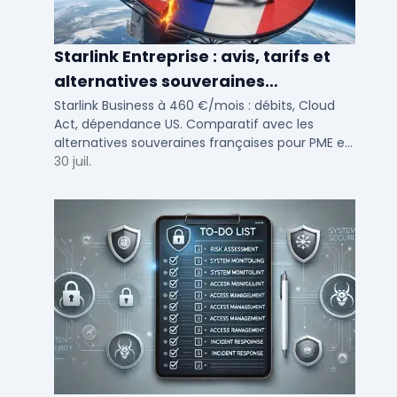
Starlink Entreprise : avis, tarifs et
alternatives souveraines
françaises 2026
Starlink Business à 460 €/mois : débits, Cloud
Act, dépendance US. Comparatif avec les
alternatives souveraines françaises pour PME et
ETI multi-sites. Avis terrain et critères de choix
30 juil.
DSI.