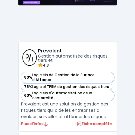
Prevalent
Gestion automatisée des risques
tiers et
4.8
Logiciels de Gestion de la Surface
80%
— voir Prevalent dans cette catégorie
d'Attaque
75%
Logiciel TPRM de gestion des risques tiers
— voir Prevalent dans cette catégorie
Logiciels d'automatisation de la
60%
— voir Prevalent dans cette catégorie
conformité
Prevalent est une solution de gestion des
risques tiers qui aide les entreprises à
évaluer, surveiller et atténuer les risques
associés aux relations avec les fournisseurs
Plus d’infos
Fiche complète
et autres tiers. La plateforme permet