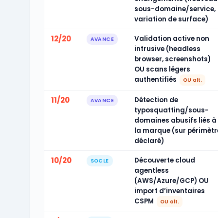
sous-domaine/service,
variation de surface)
12/20
Validation active non
AVANCE
intrusive (headless
browser, screenshots)
OU scans légers
authentifiés
OU alt.
11/20
Détection de
AVANCE
typosquatting/sous-
domaines abusifs liés à
la marque (sur périmètr
déclaré)
10/20
Découverte cloud
SOCLE
agentless
(AWS/Azure/GCP) OU
import d’inventaires
CSPM
OU alt.