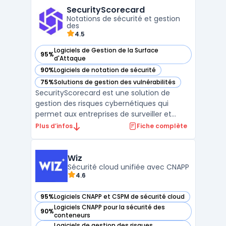
d'automatiser l'intégralité du cycle de vie
SecurityScorecard
des tiers, de l'intégration initiale jusqu'à l ...
Notations de sécurité et gestion
des
4.5
Logiciels de Gestion de la Surface
95%
— voir SecurityScorecard dans cette catégorie
d'Attaque
90%
Logiciels de notation de sécurité
— voir SecurityScorecard dans cette catégorie
75%
Solutions de gestion des vulnérabilités
— voir SecurityScorecard dans cette catégorie
SecurityScorecard est une solution de
gestion des risques cybernétiques qui
permet aux entreprises de surveiller et
d’améliorer leur posture de sécurité. En
Plus d’infos
Fiche complète
offrant une vue d’ensemble des risques
posés par les fournisseurs et les sous-
traitants à travers un système de notation
Wiz
A-F, la plateforme aid ...
Sécurité cloud unifiée avec CNAPP
4.6
95%
Logiciels CNAPP et CSPM de sécurité cloud
— voir Wiz dans cette catégorie
Logiciels CNAPP pour la sécurité des
90%
— voir Wiz dans cette catégorie
conteneurs
Logiciels de gestion des risques