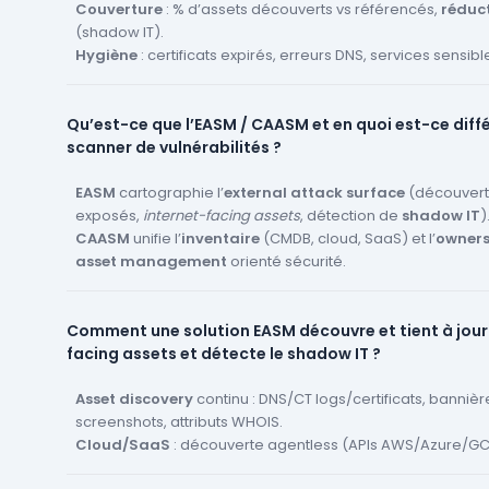
Couverture
: % d’assets découverts vs référencés,
réduc
(shadow IT).
Hygiène
: certificats expirés, erreurs DNS, services sensib
(RDP/SSH/Admin).
Remédiation
:
TTR/MTTR
, respect des
SLA
, backlog d’ex
Qu’est-ce que l’EASM / CAASM et en quoi est-ce diff
Tendance de risque
: évolution de la surface exposée, inc
scanner de vulnérabilités ?
baisse, coûts rationalisés (moins d’alertes inutiles).
EASM
cartographie l’
external attack surface
(découverte
exposés,
internet-facing assets
, détection de
shadow IT
)
CAASM
unifie l’
inventaire
(CMDB, cloud, SaaS) et l’
owners
asset management
orienté sécurité.
Un
scanner
teste des failles… mais seulement sur les acti
déjà.
EASM/CAASM
garantit d’abord que
tout ce qui est
Comment une solution EASM découvre et tient à jour
suivi
, puis alimente le scanning et la remédiation.
facing assets et détecte le shadow IT ?
Asset discovery
continu : DNS/CT logs/certificats, bannièr
screenshots, attributs WHOIS.
Cloud/SaaS
: découverte agentless (APIs AWS/Azure/GCP
détection de comptes/buckets publics.