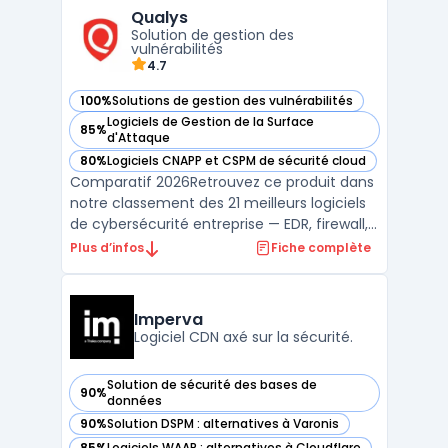
Broker (CASB), Netskope permet aux
Qualys
entreprises de contrôler et de sécuriser
Solution de gestion des
l'accès à leurs données et ...
vulnérabilités
4.7
100%
Solutions de gestion des vulnérabilités
— voir Qualys dans cette catégorie
Logiciels de Gestion de la Surface
85%
— voir Qualys dans cette catégorie
d'Attaque
80%
Logiciels CNAPP et CSPM de sécurité cloud
— voir Qualys dans cette catégorie
Comparatif 2026Retrouvez ce produit dans
notre classement des 21 meilleurs logiciels
de cybersécurité entreprise — EDR, firewall,
SIEM, XDR. ...
Plus d’infos
Fiche complète
Imperva
Logiciel CDN axé sur la sécurité.
Solution de sécurité des bases de
90%
— voir Imperva dans cette catégorie
données
90%
Solution DSPM : alternatives à Varonis
— voir Imperva dans cette catégorie
85%
Logiciels WAAP : alternatives à Cloudflare