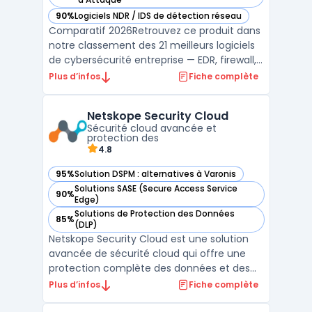
90%
Logiciels NDR / IDS de détection réseau
— voir Palo Alto Networks Cortex XSIAM dans cette catégori
Comparatif 2026Retrouvez ce produit dans
notre classement des 21 meilleurs logiciels
de cybersécurité entreprise — EDR, firewall,
SIEM, XDR. ...
Plus d’infos
Fiche complète
Netskope Security Cloud
Sécurité cloud avancée et
protection des
4.8
95%
Solution DSPM : alternatives à Varonis
— voir Netskope Security Cloud dans cette catégorie
Solutions SASE (Secure Access Service
90%
— voir Netskope Security Cloud dans cette catégorie
Edge)
Solutions de Protection des Données
85%
— voir Netskope Security Cloud dans cette catégorie
(DLP)
Netskope Security Cloud est une solution
avancée de sécurité cloud qui offre une
protection complète des données et des
applications dans les environnements
Plus d’infos
Fiche complète
cloud. En tant que Cloud Access Security