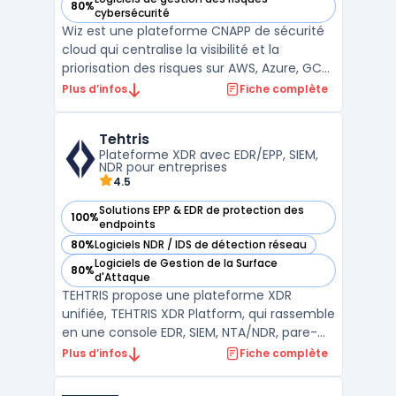
80%
— voir Wiz dans cette catégorie
cybersécurité
Wiz est une plateforme CNAPP de sécurité
cloud qui centralise la visibilité et la
priorisation des risques sur AWS, Azure, GCP
et Kubernetes via une approche agentless
Plus d’infos
Fiche complète
et API-first. L’outil unifie CSPM (posture),
CWPP (workloads) et fonctions de
Tehtris
conformité afin de cartographier
Plateforme XDR avec EDR/EPP, SIEM,
configurations, ident ...
NDR pour entreprises
4.5
Solutions EPP & EDR de protection des
100%
— voir Tehtris dans cette catégorie
endpoints
80%
Logiciels NDR / IDS de détection réseau
— voir Tehtris dans cette catégorie
Logiciels de Gestion de la Surface
80%
— voir Tehtris dans cette catégorie
d'Attaque
TEHTRIS propose une plateforme XDR
unifiée, TEHTRIS XDR Platform, qui rassemble
en une console EDR, SIEM, NTA/NDR, pare-
feu DNS, SOAR et CTI pour détection et
Plus d’infos
Fiche complète
réponse corrélées. La plateforme XDR
orchestre aussi des outils tiers (ex. Zscaler,