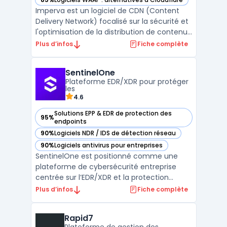
— voir Imperva dans cette catégorie
Imperva est un logiciel de CDN (Content
Delivery Network) focalisé sur la sécurité et
l'optimisation de la distribution de contenus
digitaux. Sa technologie avancée assure
Plus d’infos
Fiche complète
une amélioration significative des temps de
chargement des sites, tout en protégeant
SentinelOne
activement contre diverses menaces en
Plateforme EDR/XDR pour protéger
ligne ...
les
4.6
Solutions EPP & EDR de protection des
95%
— voir SentinelOne dans cette catégorie
endpoints
90%
Logiciels NDR / IDS de détection réseau
— voir SentinelOne dans cette catégorie
90%
Logiciels antivirus pour entreprises
— voir SentinelOne dans cette catégorie
SentinelOne est positionné comme une
plateforme de cybersécurité entreprise
centrée sur l’EDR/XDR et la protection
endpoint. La solution agrège télémétrie et
Plus d’infos
Fiche complète
signaux comportementaux afin d’identifier
les menaces sur postes, serveurs et
Rapid7
charges cloud, avec des capacités