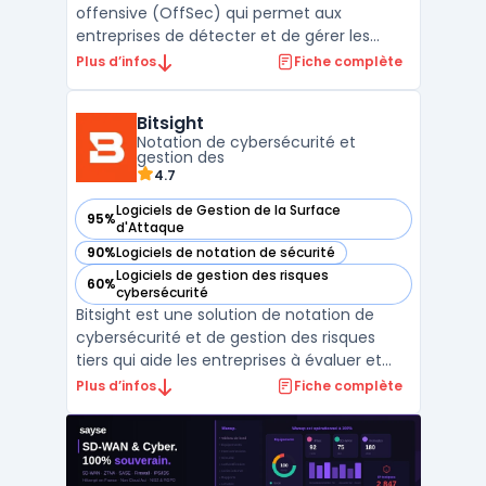
offensive (OffSec) qui permet aux
entreprises de détecter et de gérer les
vulnérabilités informatiques avant qu'elles
Plus d’infos
Fiche complète
ne soient exploitées. Grâce à des
programmes de Bug Bounty, les utilisateurs
Bitsight
peuvent bénéficier de l'expertise d'une
Notation de cybersécurité et
communauté d'élite de hack ...
gestion des
4.7
Logiciels de Gestion de la Surface
95%
— voir Bitsight dans cette catégorie
d'Attaque
90%
Logiciels de notation de sécurité
— voir Bitsight dans cette catégorie
Logiciels de gestion des risques
60%
— voir Bitsight dans cette catégorie
cybersécurité
Bitsight est une solution de notation de
cybersécurité et de gestion des risques
tiers qui aide les entreprises à évaluer et
surveiller la performance de sécurité de
Plus d’infos
Fiche complète
leur écosystème numérique. À travers des
notations allant de 250 à 900, Bitsight
fournit une évaluation objective de la
posture de cyb ...