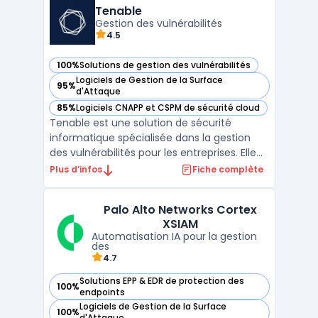
Proofpoint) et s’intègre via API. Déploiement
Tenable
possible en ...
Gestion des vulnérabilités
4.5
100%
Solutions de gestion des vulnérabilités
— voir Tenable dans cette catégorie
Logiciels de Gestion de la Surface
95%
— voir Tenable dans cette catégorie
d'Attaque
85%
Logiciels CNAPP et CSPM de sécurité cloud
— voir Tenable dans cette catégorie
Tenable est une solution de sécurité
informatique spécialisée dans la gestion
des vulnérabilités pour les entreprises. Elle
offre des outils permettant de surveiller,
Plus d’infos
Fiche complète
identifier et corriger les failles de sécurité
au sein des réseaux, des serveurs et des
Palo Alto Networks Cortex
applications.Grâce à une analyse des failles
XSIAM
...
Automatisation IA pour la gestion
des
4.7
Solutions EPP & EDR de protection des
100%
— voir Palo Alto Networks Cortex XSIAM dans cette catégori
endpoints
Logiciels de Gestion de la Surface
100%
— voir Palo Alto Networks Cortex XSIAM dans cette catégori
d'Attaque