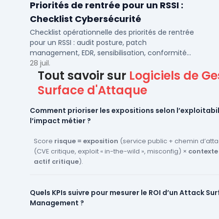
Priorités de rentrée pour un RSSI :
Checklist Cybersécurité
Checklist opérationnelle des priorités de rentrée
pour un RSSI : audit posture, patch
management, EDR, sensibilisation, conformité
NIS2 et plan de continuité.
28 juil.
Tout savoir sur
Logiciels de Ge
Surface d'Attaque
Comment prioriser les expositions selon l’exploitabil
l’impact métier ?
Score
risque = exposition
(service public + chemin d’att
(CVE critique, exploit « in-the-wild », misconfig) ×
contexte
actif critique
).
Règles de
gestion surface d’attaque
par périmètre/filia
playbooks ITSM
pour traiter d’abord ce qui est réellement
Quels KPIs suivre pour mesurer le ROI d’un Attack Su
Management ?