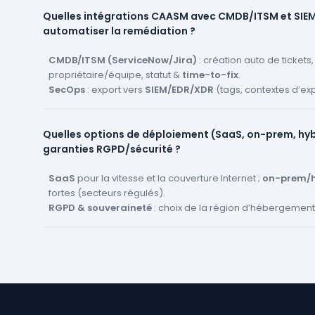
Dédup & suivi
: normalisation (domaines ↔ IP ↔ CNAME), 
Quelles intégrations CAASM avec CMDB/ITSM et SIE
alertes de
drift
(nouvel hôte, nouveau sous-domaine).
automatiser la remédiation ?
Shadow IT
: surfaces hors périmètre (apps SaaS non réf
environnements oubliés) sont repérées et rattachées à u
CMDB/ITSM (ServiceNow/Jira)
: création auto de tickets
propriétaire/équipe, statut &
time-to-fix
.
SecOps
: export vers
SIEM/EDR/XDR
(tags, contextes d’exp
webhooks/SOAR pour blocage (fermeture de ports, rendre
Boucle de retour
: fermeture du ticket → mise à jour d’inve
Quelles options de déploiement (SaaS, on-prem, hyb
d’exposition.
garanties RGPD/sécurité ?
SaaS
pour la vitesse et la couverture Internet ;
on-prem/h
fortes (secteurs régulés).
RGPD & souveraineté
: choix de la région d’hébergement
données, chiffrement au repos/en transit, rétention maîtri
Sécurité & gouvernance
:
SSO/RBAC
, journaux d’audit, a
contrôlée des scans, segmentation par filiale/tenant.