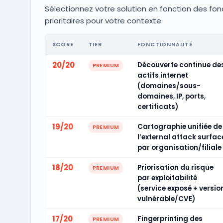
Sélectionnez votre solution en fonction des fon
prioritaires pour votre contexte.
SCORE
TIER
FONCTIONNALITÉ
20/20
Découverte continue de
PREMIUM
actifs internet
(domaines/sous-
domaines, IP, ports,
certificats)
19/20
Cartographie unifiée de
PREMIUM
l’external attack surfac
par organisation/filiale
18/20
Priorisation du risque
PREMIUM
par exploitabilité
(service exposé + versio
vulnérable/CVE)
17/20
Fingerprinting des
PREMIUM