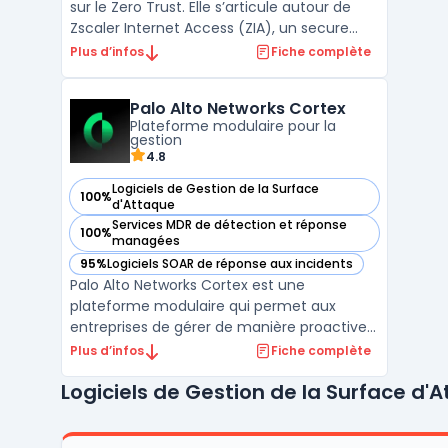
sur le Zero Trust. Elle s’articule autour de
Zscaler Internet Access (ZIA), un secure
web gateway cloud opéré en proxy cloud
Plus d’infos
Fiche complète
pour sécuriser l’accès web et SaaS, et de
fonctions CASB cloud pour le contrôle et la
Palo Alto Networks Cortex
protection des données. L’architecture en
Plateforme modulaire pour la
prox ...
gestion
4.8
Logiciels de Gestion de la Surface
100%
— voir Palo Alto Networks Cortex dans cette catégorie
d'Attaque
Services MDR de détection et réponse
100%
— voir Palo Alto Networks Cortex dans cette catégorie
managées
95%
Logiciels SOAR de réponse aux incidents
— voir Palo Alto Networks Cortex dans cette catégorie
Palo Alto Networks Cortex est une
plateforme modulaire qui permet aux
entreprises de gérer de manière proactive
leurs opérations de sécurité, en s'appuyant
Plus d’infos
Fiche complète
sur une série de modules spécialisés. Cette
Logiciels de Gestion de la Surface d'
suite inclut plusieurs outils de pointe pour
améliorer la détection des menaces,
automatiser les rép ...