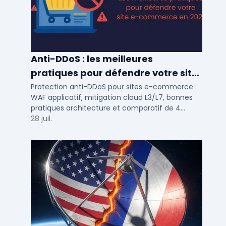
Anti-DDoS : les meilleures
pratiques pour défendre votre site
e-commerce en 2025
Protection anti-DDoS pour sites e-commerce :
WAF applicatif, mitigation cloud L3/L7, bonnes
pratiques architecture et comparatif de 4
solutions testees par des DSI en 2025.
28 juil.