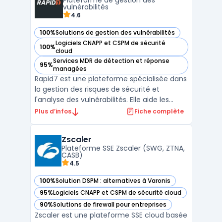
Plateforme de gestion des
d’automatisation pour contenir ...
vulnérabilités
4.6
100%
Solutions de gestion des vulnérabilités
— voir Rapid7 dans cette catégorie
Logiciels CNAPP et CSPM de sécurité
100%
— voir Rapid7 dans cette catégorie
cloud
Services MDR de détection et réponse
95%
— voir Rapid7 dans cette catégorie
managées
Rapid7 est une plateforme spécialisée dans
la gestion des risques de sécurité et
l'analyse des vulnérabilités. Elle aide les
entreprises à identifier, évaluer et corriger
Plus d’infos
Fiche complète
les failles de sécurité sur leurs réseaux et
systèmes informatiques. Grâce à des outils
Zscaler
d'analyse des failles de sécurité et de d ...
Plateforme SSE Zscaler (SWG, ZTNA,
CASB)
4.5
100%
Solution DSPM : alternatives à Varonis
— voir Zscaler dans cette catégorie
95%
Logiciels CNAPP et CSPM de sécurité cloud
— voir Zscaler dans cette catégorie
90%
Solutions de firewall pour entreprises
— voir Zscaler dans cette catégorie
Zscaler est une plateforme SSE cloud basée