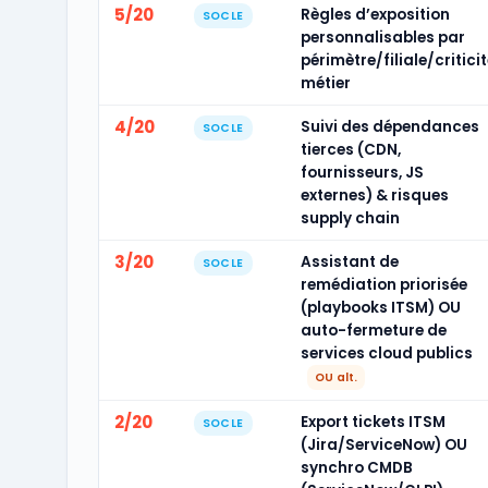
5/20
Règles d’exposition
SOCLE
personnalisables par
périmètre/filiale/criticit
métier
4/20
Suivi des dépendances
SOCLE
tierces (CDN,
fournisseurs, JS
externes) & risques
supply chain
3/20
Assistant de
SOCLE
remédiation priorisée
(playbooks ITSM) OU
auto-fermeture de
services cloud publics
OU alt.
2/20
Export tickets ITSM
SOCLE
(Jira/ServiceNow) OU
synchro CMDB