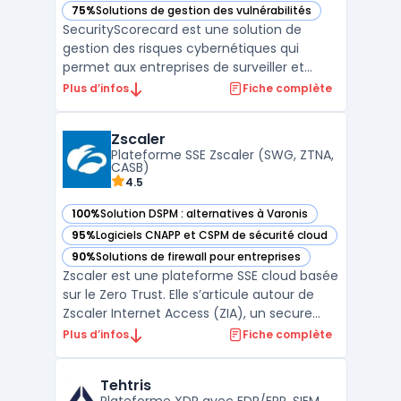
75%
Solutions de gestion des vulnérabilités
— voir SecurityScorecard dans cette catégorie
SecurityScorecard est une solution de
gestion des risques cybernétiques qui
permet aux entreprises de surveiller et
d’améliorer leur posture de sécurité. En
Plus d’infos
Fiche complète
offrant une vue d’ensemble des risques
posés par les fournisseurs et les sous-
Zscaler
traitants à travers un système de notation
Plateforme SSE Zscaler (SWG, ZTNA,
A-F, la plateforme aid ...
CASB)
4.5
100%
Solution DSPM : alternatives à Varonis
— voir Zscaler dans cette catégorie
95%
Logiciels CNAPP et CSPM de sécurité cloud
— voir Zscaler dans cette catégorie
90%
Solutions de firewall pour entreprises
— voir Zscaler dans cette catégorie
Zscaler est une plateforme SSE cloud basée
sur le Zero Trust. Elle s’articule autour de
Zscaler Internet Access (ZIA), un secure
web gateway cloud opéré en proxy cloud
Plus d’infos
Fiche complète
pour sécuriser l’accès web et SaaS, et de
fonctions CASB cloud pour le contrôle et la
Tehtris
protection des données. L’architecture en