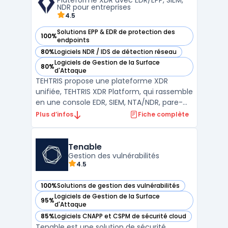
Plateforme XDR avec EDR/EPP, SIEM,
prox ...
NDR pour entreprises
4.5
Solutions EPP & EDR de protection des
100%
— voir Tehtris dans cette catégorie
endpoints
80%
Logiciels NDR / IDS de détection réseau
— voir Tehtris dans cette catégorie
Logiciels de Gestion de la Surface
80%
— voir Tehtris dans cette catégorie
d'Attaque
TEHTRIS propose une plateforme XDR
unifiée, TEHTRIS XDR Platform, qui rassemble
en une console EDR, SIEM, NTA/NDR, pare-
feu DNS, SOAR et CTI pour détection et
Plus d’infos
Fiche complète
réponse corrélées. La plateforme XDR
orchestre aussi des outils tiers (ex. Zscaler,
Proofpoint) et s’intègre via API. Déploiement
Tenable
possible en ...
Gestion des vulnérabilités
4.5
100%
Solutions de gestion des vulnérabilités
— voir Tenable dans cette catégorie
Logiciels de Gestion de la Surface
95%
— voir Tenable dans cette catégorie
d'Attaque
85%
Logiciels CNAPP et CSPM de sécurité cloud
— voir Tenable dans cette catégorie
Tenable est une solution de sécurité