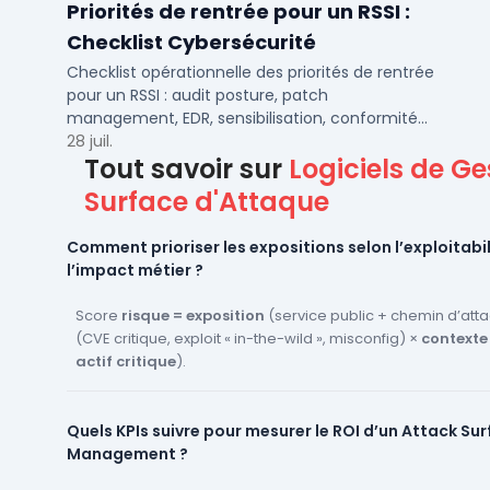
Priorités de rentrée pour un RSSI :
Checklist Cybersécurité
Checklist opérationnelle des priorités de rentrée
pour un RSSI : audit posture, patch
management, EDR, sensibilisation, conformité
NIS2 et plan de continuité.
28 juil.
Tout savoir sur
Logiciels de Ge
Surface d'Attaque
Comment prioriser les expositions selon l’exploitabil
l’impact métier ?
Score
risque = exposition
(service public + chemin d’att
(CVE critique, exploit « in-the-wild », misconfig) ×
contexte
actif critique
).
Règles de
gestion surface d’attaque
par périmètre/filia
playbooks ITSM
pour traiter d’abord ce qui est réellement
Quels KPIs suivre pour mesurer le ROI d’un Attack Su
Management ?