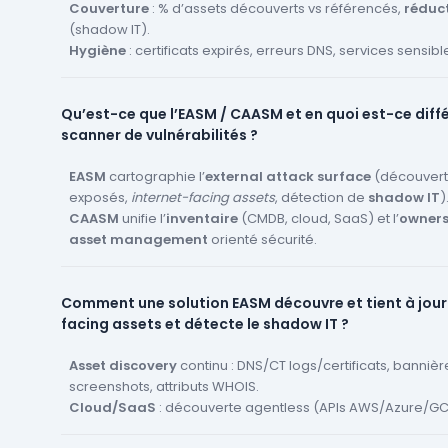
Couverture
: % d’assets découverts vs référencés,
réduc
(shadow IT).
Hygiène
: certificats expirés, erreurs DNS, services sensib
(RDP/SSH/Admin).
Remédiation
:
TTR/MTTR
, respect des
SLA
, backlog d’ex
Qu’est-ce que l’EASM / CAASM et en quoi est-ce diff
Tendance de risque
: évolution de la surface exposée, inc
scanner de vulnérabilités ?
baisse, coûts rationalisés (moins d’alertes inutiles).
EASM
cartographie l’
external attack surface
(découverte
exposés,
internet-facing assets
, détection de
shadow IT
)
CAASM
unifie l’
inventaire
(CMDB, cloud, SaaS) et l’
owners
asset management
orienté sécurité.
Un
scanner
teste des failles… mais seulement sur les acti
déjà.
EASM/CAASM
garantit d’abord que
tout ce qui est
Comment une solution EASM découvre et tient à jour
suivi
, puis alimente le scanning et la remédiation.
facing assets et détecte le shadow IT ?
Asset discovery
continu : DNS/CT logs/certificats, bannièr
screenshots, attributs WHOIS.
Cloud/SaaS
: découverte agentless (APIs AWS/Azure/GCP
détection de comptes/buckets publics.