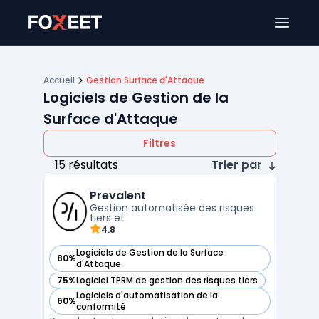
Ouver
Accueil
Gestion Surface d'Attaque
Logiciels de Gestion de la
Surface d'Attaque
Filtres
15 résultats
Trier par
Prevalent
Gestion automatisée des risques
tiers et
4.8
Logiciels de Gestion de la Surface
80%
— voir Prevalent dans cette catégorie
d'Attaque
75%
Logiciel TPRM de gestion des risques tiers
— voir Prevalent dans cette catégorie
Logiciels d'automatisation de la
60%
— voir Prevalent dans cette catégorie
conformité