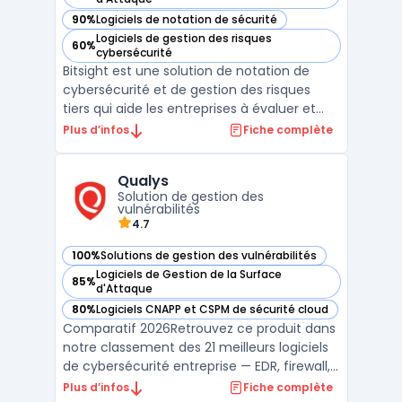
90%
Logiciels de notation de sécurité
— voir Bitsight dans cette catégorie
Logiciels de gestion des risques
60%
— voir Bitsight dans cette catégorie
cybersécurité
Bitsight est une solution de notation de
cybersécurité et de gestion des risques
tiers qui aide les entreprises à évaluer et
surveiller la performance de sécurité de
Plus d’infos
Fiche complète
leur écosystème numérique. À travers des
notations allant de 250 à 900, Bitsight
Qualys
fournit une évaluation objective de la
Solution de gestion des
posture de cyb ...
vulnérabilités
4.7
100%
Solutions de gestion des vulnérabilités
— voir Qualys dans cette catégorie
Logiciels de Gestion de la Surface
85%
— voir Qualys dans cette catégorie
d'Attaque
80%
Logiciels CNAPP et CSPM de sécurité cloud
— voir Qualys dans cette catégorie
Comparatif 2026Retrouvez ce produit dans
notre classement des 21 meilleurs logiciels
de cybersécurité entreprise — EDR, firewall,
SIEM, XDR. ...
Plus d’infos
Fiche complète