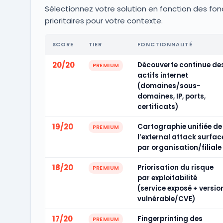
Sélectionnez votre solution en fonction des fon
prioritaires pour votre contexte.
SCORE
TIER
FONCTIONNALITÉ
20/20
Découverte continue de
PREMIUM
actifs internet
(domaines/sous-
domaines, IP, ports,
certificats)
19/20
Cartographie unifiée de
PREMIUM
l’external attack surfac
par organisation/filiale
18/20
Priorisation du risque
PREMIUM
par exploitabilité
(service exposé + versio
vulnérable/CVE)
17/20
Fingerprinting des
PREMIUM