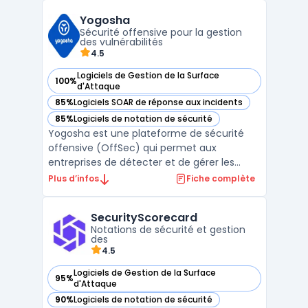
CWPP (workloads) et fonctions de
Yogosha
conformité afin de cartographier
Sécurité offensive pour la gestion
configurations, ident ...
des vulnérabilités
4.5
Logiciels de Gestion de la Surface
100%
— voir Yogosha dans cette catégorie
d'Attaque
85%
Logiciels SOAR de réponse aux incidents
— voir Yogosha dans cette catégorie
85%
Logiciels de notation de sécurité
— voir Yogosha dans cette catégorie
Yogosha est une plateforme de sécurité
offensive (OffSec) qui permet aux
entreprises de détecter et de gérer les
vulnérabilités informatiques avant qu'elles
Plus d’infos
Fiche complète
ne soient exploitées. Grâce à des
programmes de Bug Bounty, les utilisateurs
SecurityScorecard
peuvent bénéficier de l'expertise d'une
Notations de sécurité et gestion
communauté d'élite de hack ...
des
4.5
Logiciels de Gestion de la Surface
95%
— voir SecurityScorecard dans cette catégorie
d'Attaque
90%
Logiciels de notation de sécurité
— voir SecurityScorecard dans cette catégorie