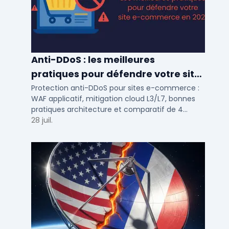
Anti-DDoS : les meilleures
pratiques pour défendre votre site
e-commerce en 2025
Protection anti-DDoS pour sites e-commerce :
WAF applicatif, mitigation cloud L3/L7, bonnes
pratiques architecture et comparatif de 4
solutions testees par des DSI en 2025.
28 juil.