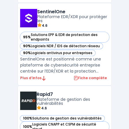
SentinelOne
Plateforme EDR/XDR pour protéger
les
4.6
Solutions EPP & EDR de protection des
95%
— voir SentinelOne dans cette catégorie
endpoints
90%
Logiciels NDR / IDS de détection réseau
— voir SentinelOne dans cette catégorie
90%
Logiciels antivirus pour entreprises
— voir SentinelOne dans cette catégorie
SentinelOne est positionné comme une
plateforme de cybersécurité entreprise
centrée sur l’EDR/XDR et la protection
endpoint. La solution agrège télémétrie et
Plus d’infos
Fiche complète
signaux comportementaux afin d’identifier
les menaces sur postes, serveurs et
Rapid7
charges cloud, avec des capacités
Plateforme de gestion des
d’automatisation pour contenir ...
vulnérabilités
4.6
100%
Solutions de gestion des vulnérabilités
— voir Rapid7 dans cette catégorie
Logiciels CNAPP et CSPM de sécurité
100%
— voir Rapid7 dans cette catégorie
cloud