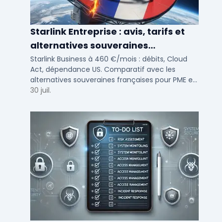
Starlink Entreprise : avis, tarifs et
alternatives souveraines
françaises 2026
Starlink Business à 460 €/mois : débits, Cloud
Act, dépendance US. Comparatif avec les
alternatives souveraines françaises pour PME et
ETI multi-sites. Avis terrain et critères de choix
30 juil.
DSI.