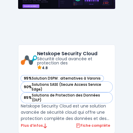
automatiser les rép ...
Netskope Security Cloud
Sécurité cloud avancée et
protection des
4.8
95%
Solution DSPM : alternatives à Varonis
— voir Netskope Security Cloud dans cette catégorie
Solutions SASE (Secure Access Service
90%
— voir Netskope Security Cloud dans cette catégorie
Edge)
Solutions de Protection des Données
85%
— voir Netskope Security Cloud dans cette catégorie
(DLP)
Netskope Security Cloud est une solution
avancée de sécurité cloud qui offre une
protection complète des données et des
applications dans les environnements
Plus d’infos
Fiche complète
cloud. En tant que Cloud Access Security