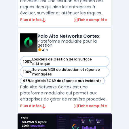
Prevalent est une solution de gestion des
risques tiers qui aide les entreprises à
évaluer, surveiller et atténuer les risques
associés aux relations avec les fournisseurs
Plus d’infos
Fiche complète
et autres tiers. La plateforme permet
d'automatiser l'intégralité du cycle de vie
Palo Alto Networks Cortex
des tiers, de l'intégration initiale jusqu'à l ...
Plateforme modulaire pour la
gestion
4.8
Logiciels de Gestion de la Surface
100%
— voir Palo Alto Networks Cortex dans cette catégorie
d'Attaque
Services MDR de détection et réponse
100%
— voir Palo Alto Networks Cortex dans cette catégorie
managées
95%
Logiciels SOAR de réponse aux incidents
— voir Palo Alto Networks Cortex dans cette catégorie
Palo Alto Networks Cortex est une
plateforme modulaire qui permet aux
entreprises de gérer de manière proactive
leurs opérations de sécurité, en s'appuyant
Plus d’infos
Fiche complète
sur une série de modules spécialisés. Cette
suite inclut plusieurs outils de pointe pour
améliorer la détection des menaces,