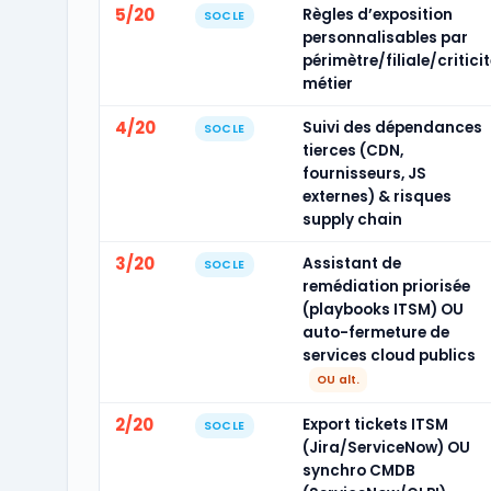
5/20
Règles d’exposition
SOCLE
personnalisables par
périmètre/filiale/criticit
métier
4/20
Suivi des dépendances
SOCLE
tierces (CDN,
fournisseurs, JS
externes) & risques
supply chain
3/20
Assistant de
SOCLE
remédiation priorisée
(playbooks ITSM) OU
auto-fermeture de
services cloud publics
OU alt.
2/20
Export tickets ITSM
SOCLE
(Jira/ServiceNow) OU
synchro CMDB