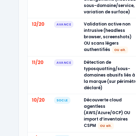
sous-domaine/service,
variation de surface)
12/20
Validation active non
AVANCE
intrusive (headless
browser, screenshots)
OU scans légers
authentifiés
OU alt.
11/20
Détection de
AVANCE
typosquatting/sous-
domaines abusifs liés à
la marque (sur périmètr
déclaré)
10/20
Découverte cloud
SOCLE
agentless
(AWS/Azure/GCP) OU
import d’inventaires
CSPM
OU alt.