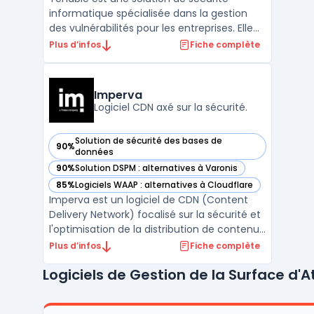
informatique spécialisée dans la gestion
des vulnérabilités pour les entreprises. Elle
offre des outils permettant de surveiller,
Plus d’infos
Fiche complète
identifier et corriger les failles de sécurité
au sein des réseaux, des serveurs et des
applications.Grâce à une analyse des failles
Imperva
...
Logiciel CDN axé sur la sécurité.
Solution de sécurité des bases de
90%
— voir Imperva dans cette catégorie
données
90%
Solution DSPM : alternatives à Varonis
— voir Imperva dans cette catégorie
85%
Logiciels WAAP : alternatives à Cloudflare
— voir Imperva dans cette catégorie
Imperva est un logiciel de CDN (Content
Delivery Network) focalisé sur la sécurité et
l'optimisation de la distribution de contenus
digitaux. Sa technologie avancée assure
Plus d’infos
Fiche complète
une amélioration significative des temps de
Logiciels de Gestion de la Surface d'
chargement des sites, tout en protégeant
activement contre diverses menaces en
ligne ...