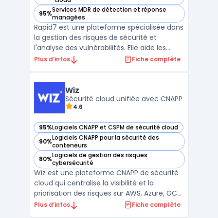
Services MDR de détection et réponse
95%
— voir Rapid7 dans cette catégorie
managées
Rapid7 est une plateforme spécialisée dans
la gestion des risques de sécurité et
l'analyse des vulnérabilités. Elle aide les
entreprises à identifier, évaluer et corriger
Plus d’infos
Fiche complète
les failles de sécurité sur leurs réseaux et
systèmes informatiques. Grâce à des outils
d'analyse des failles de sécurité et de d ...
Wiz
Sécurité cloud unifiée avec CNAPP
4.6
95%
Logiciels CNAPP et CSPM de sécurité cloud
— voir Wiz dans cette catégorie
Logiciels CNAPP pour la sécurité des
90%
— voir Wiz dans cette catégorie
conteneurs
Logiciels de gestion des risques
80%
— voir Wiz dans cette catégorie
cybersécurité
Wiz est une plateforme CNAPP de sécurité
cloud qui centralise la visibilité et la
priorisation des risques sur AWS, Azure, GCP
et Kubernetes via une approche agentless
Plus d’infos
Fiche complète
et API-first. L’outil unifie CSPM (posture),