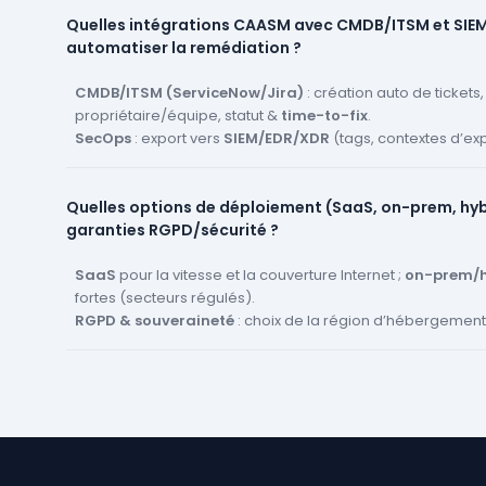
Dédup & suivi
: normalisation (domaines ↔ IP ↔ CNAME), 
Quelles intégrations CAASM avec CMDB/ITSM et SIE
alertes de
drift
(nouvel hôte, nouveau sous-domaine).
automatiser la remédiation ?
Shadow IT
: surfaces hors périmètre (apps SaaS non réf
environnements oubliés) sont repérées et rattachées à u
CMDB/ITSM (ServiceNow/Jira)
: création auto de tickets
propriétaire/équipe, statut &
time-to-fix
.
SecOps
: export vers
SIEM/EDR/XDR
(tags, contextes d’exp
webhooks/SOAR pour blocage (fermeture de ports, rendre
Boucle de retour
: fermeture du ticket → mise à jour d’inve
Quelles options de déploiement (SaaS, on-prem, hyb
d’exposition.
garanties RGPD/sécurité ?
SaaS
pour la vitesse et la couverture Internet ;
on-prem/h
fortes (secteurs régulés).
RGPD & souveraineté
: choix de la région d’hébergement
données, chiffrement au repos/en transit, rétention maîtri
Sécurité & gouvernance
:
SSO/RBAC
, journaux d’audit, a
contrôlée des scans, segmentation par filiale/tenant.