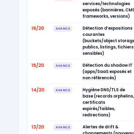
services/technologies
exposés (bannières, CMS
frameworks, versions)
16/20
Détection d’expositions
AVANCE
courantes
(buckets/object storag
publics, listings, fichiers
sensibles)
15/20
Détection du shadow IT
AVANCE
(apps/SaaS exposés et
non référencés)
14/20
Hygiène DNS/TLS de
AVANCE
base (records orphelins,
certificats
expirés/faibles,
redirections)
13/20
Alertes de drift &
AVANCE
changements (nouveau