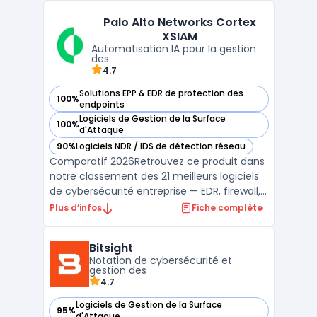
Broker (CASB), Netskope permet aux
Palo Alto Networks Cortex
entreprises de contrôler et de sécuriser
XSIAM
l'accès à leurs données et ...
Automatisation IA pour la gestion
des
4.7
Solutions EPP & EDR de protection des
100%
— voir Palo Alto Networks Cortex XSIAM dans cette catégori
endpoints
Logiciels de Gestion de la Surface
100%
— voir Palo Alto Networks Cortex XSIAM dans cette catégori
d'Attaque
90%
Logiciels NDR / IDS de détection réseau
— voir Palo Alto Networks Cortex XSIAM dans cette catégori
Comparatif 2026Retrouvez ce produit dans
notre classement des 21 meilleurs logiciels
de cybersécurité entreprise — EDR, firewall,
SIEM, XDR. ...
Plus d’infos
Fiche complète
Bitsight
Notation de cybersécurité et
gestion des
4.7
Logiciels de Gestion de la Surface
95%
— voir Bitsight dans cette catégorie
d'Attaque