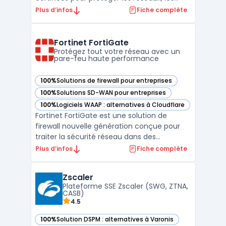
postes de travail et les environnements
Plus d’infos
Fiche complète
industriels. Avec un savoir-faire reconnu et
des certifications internationales,
Stormshield garantit une protection
Fortinet FortiGate
avancée adaptée aux bes ...
Protégez tout votre réseau avec un
pare-feu haute performance
100%
Solutions de firewall pour entreprises
— voir Fortinet FortiGate dans cette catégorie
100%
Solutions SD-WAN pour entreprises
— voir Fortinet FortiGate dans cette catégorie
100%
Logiciels WAAP : alternatives à Cloudflare
— voir Fortinet FortiGate dans cette catégorie
Fortinet FortiGate est une solution de
firewall nouvelle génération conçue pour
traiter la sécurité réseau dans des
environnements où la performance et
Plus d’infos
Fiche complète
l’intégration sont prioritaires. Son usage
concerne les entreprises qui doivent gérer
Zscaler
un important volume de trafic, tout en
Plateforme SSE Zscaler (SWG, ZTNA,
assurant une visibilité ...
CASB)
4.5
100%
Solution DSPM : alternatives à Varonis
— voir Zscaler dans cette catégorie