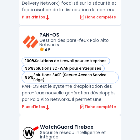
Delivery Network) focalisé sur la sécurité et
l'optimisation de la distribution de contenus
digitaux. Sa technologie avancée assure
Plus d’infos
Fiche complète
une amélioration significative des temps de
chargement des sites, tout en protégeant
PAN-OS
activement contre diverses menaces en
Gestion des pare-feux Palo Alto
ligne ...
Networks
4.5
100%
Solutions de firewall pour entreprises
— voir PAN-OS dans cette catégorie
95%
Solutions SD-WAN pour entreprises
— voir PAN-OS dans cette catégorie
Solutions SASE (Secure Access Service
85%
— voir PAN-OS dans cette catégorie
Edge)
PAN-OS est le système d’exploitation des
pare-feux nouvelle génération développés
par Palo Alto Networks. Il permet une
gestion avancée de la sécurité réseau en
Plus d’infos
Fiche complète
intégrant des technologies telles que App-
ID, User-ID et Device-ID. Ces fonctionnalités
assurent un contrôle précis des
WatchGuard Firebox
applications, des u ...
Sécurité réseau intelligente et
intégrée