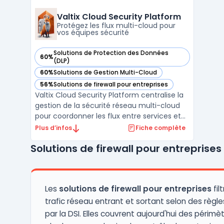
données. La plateforme BarracudaONE
regroupe l'ensemble des produits sous une
Valtix Cloud Security Platform
console d'administration unif ...
Protégez les flux multi-cloud pour
vos équipes sécurité
Solutions de Protection des Données
60%
— voir Valtix Cloud Security Platform dans cette catégorie
(DLP)
60%
Solutions de Gestion Multi-Cloud
— voir Valtix Cloud Security Platform dans cette catégorie
56%
Solutions de firewall pour entreprises
— voir Valtix Cloud Security Platform dans cette catégorie
Valtix Cloud Security Platform centralise la
gestion de la sécurité réseau multi-cloud
pour coordonner les flux entre services et
applications hébergés dans le cloud. Ce
Plus d’infos
Fiche complète
service SaaS cible la complexité de la
Solutions de firewall pour entreprises
sécurité dans des environnements multi-
cloud tels qu’AWS, Azure, GCP et OCI, où
l’expansion ...
Les
solutions de firewall pour entreprises
fil
trafic réseau entrant et sortant selon des règle
par la DSI. Elles couvrent aujourd'hui des périmè