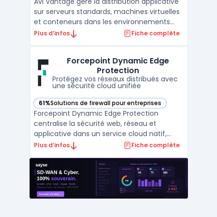
Avi Vantage gère la distribution applicative
sur serveurs standards, machines virtuelles
et conteneurs dans les environnements
entreprises qui opèrent à la fois sur site et
Plus d’infos
Fiche complète
dans le cloud. Ce logiciel cible les grandes
organisations qui souhaitent centraliser la
Forcepoint Dynamic Edge
gestion, automatiser le load balancing ...
Protection
Protégez vos réseaux distribués avec
une sécurité cloud unifiée
61%
Solutions de firewall pour entreprises
— voir Forcepoint Dynamic Edge Protection dans cette caté
Forcepoint Dynamic Edge Protection
centralise la sécurité web, réseau et
applicative dans un service cloud natif,
sans nécessiter d’appliances locales. Cette
Plus d’infos
Fiche complète
solution s’adresse aux entreprises et
agences ayant des sites distants, des
réseaux Wi-Fi d’accueil ou des liens SASE
avec gestion centralisée ...