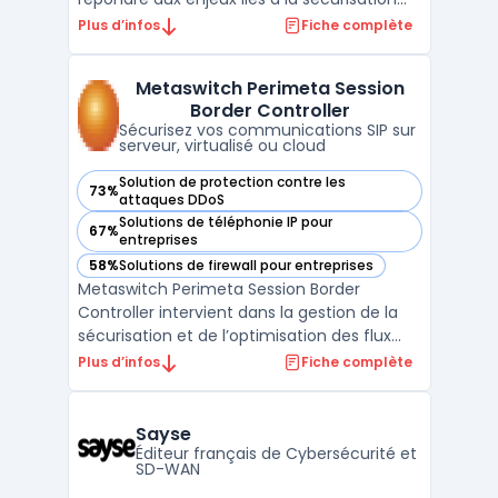
des réseaux OT et SCADA. Ce logiciel
Plus d’infos
Fiche complète
s’adresse aux structures impliquées dans
l’industrie, l’énergie, les transports et les
Metaswitch Perimeta Session
services publics, pour la gestion de
Border Controller
l’interface e ...
Sécurisez vos communications SIP sur
serveur, virtualisé ou cloud
Solution de protection contre les
73%
— voir Metaswitch Perimeta Session Border Controller dans
attaques DDoS
Solutions de téléphonie IP pour
67%
— voir Metaswitch Perimeta Session Border Controller dans
entreprises
58%
Solutions de firewall pour entreprises
— voir Metaswitch Perimeta Session Border Controller dans
Metaswitch Perimeta Session Border
Controller intervient dans la gestion de la
sécurisation et de l’optimisation des flux
voix sur réseaux opérateurs et entreprises.
Plus d’infos
Fiche complète
Ce logiciel se concentre sur la protection
du trunk SIP contre les intrusions tout en
contrôlant le trafic télécom. Les opérateurs
Sayse
mob ...
Éditeur français de Cybersécurité et
SD-WAN