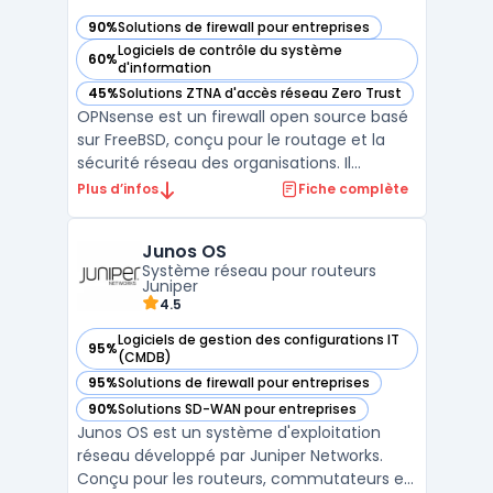
90%
Solutions de firewall pour entreprises
— voir OPNsense dans cette catégorie
Logiciels de contrôle du système
60%
— voir OPNsense dans cette catégorie
d'information
45%
Solutions ZTNA d'accès réseau Zero Trust
— voir OPNsense dans cette catégorie
OPNsense est un firewall open source basé
sur FreeBSD, conçu pour le routage et la
sécurité réseau des organisations. Il
propose un pare-feu à états, la gestion des
Plus d’infos
Fiche complète
VLAN, le NAT, la haute disponibilité et un
firewall entreprise extensible via plugins.
Junos OS
L’interface Web permet l’administration, les
Système réseau pour routeurs
mis ...
Juniper
4.5
Logiciels de gestion des configurations IT
95%
— voir Junos OS dans cette catégorie
(CMDB)
95%
Solutions de firewall pour entreprises
— voir Junos OS dans cette catégorie
90%
Solutions SD-WAN pour entreprises
— voir Junos OS dans cette catégorie
Junos OS est un système d'exploitation
réseau développé par Juniper Networks.
Conçu pour les routeurs, commutateurs et