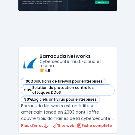
conformité et la perfo ...
Barracuda Networks
Cybersécurité multi-cloud et
réseau
4.5
100%
Solutions de firewall pour entreprises
— voir Barracuda Networks dans cette catégorie
Solution de protection contre les
90%
— voir Barracuda Networks dans cette catégorie
attaques DDoS
90%
Logiciels antivirus pour entreprises
— voir Barracuda Networks dans cette catégorie
Barracuda Networks est un éditeur
américain fondé en 2003 dont l'offre
couvre trois domaines de la cybersécurité :
email security, protection des applications
Plus d’infos
Site web
Fiche complète
web et réseaux, et sauvegarde des