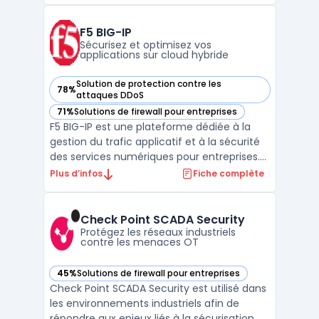
maîtriser la circulation des flux et limiter les
risques de faille ou d’interruption. F5 BIG‑I ...
F5 BIG-IP
Sécurisez et optimisez vos
applications sur cloud hybride
Solution de protection contre les
78%
— voir F5 BIG-IP dans cette catégorie
attaques DDoS
71%
Solutions de firewall pour entreprises
— voir F5 BIG-IP dans cette catégorie
F5 BIG-IP est une plateforme dédiée à la
gestion du trafic applicatif et à la sécurité
des services numériques pour entreprises.
Le logiciel cible les organisations qui
Plus d’infos
Fiche complète
dépendent d’applications critiques dans
des contextes hybride ou multicloud. Les
équipes techniques doivent concilier
Check Point SCADA Security
performance r ...
Protégez les réseaux industriels
contre les menaces OT
45%
Solutions de firewall pour entreprises
— voir Check Point SCADA Security dans cette catégorie
Check Point SCADA Security est utilisé dans
les environnements industriels afin de
répondre aux enjeux liés à la sécurisation