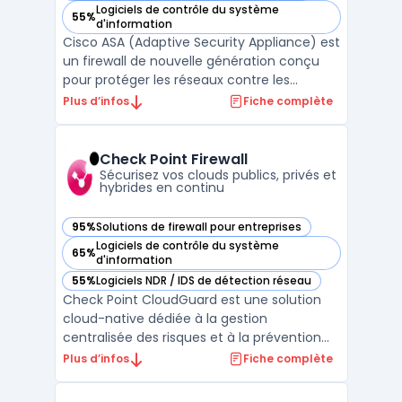
Logiciels de contrôle du système
55%
— voir Cisco ASA dans cette catégorie
d'information
Cisco ASA (Adaptive Security Appliance) est
un firewall de nouvelle génération conçu
pour protéger les réseaux contre les
menaces en constante évolution. Il
Plus d’infos
Fiche complète
combine une fonction de pare-feu, une
fonction de VPN, une fonction de
protection contre les attaques
Check Point Firewall
malveillantes et une fonction de gestion ...
Sécurisez vos clouds publics, privés et
hybrides en continu
95%
Solutions de firewall pour entreprises
— voir Check Point Firewall dans cette catégorie
Logiciels de contrôle du système
65%
— voir Check Point Firewall dans cette catégorie
d'information
55%
Logiciels NDR / IDS de détection réseau
— voir Check Point Firewall dans cette catégorie
Check Point CloudGuard est une solution
cloud-native dédiée à la gestion
centralisée des risques et à la prévention
des menaces pour les environnements
Plus d’infos
Fiche complète
applicatifs et les infrastructures hybrides. En
déployant leurs applications sur plusieurs