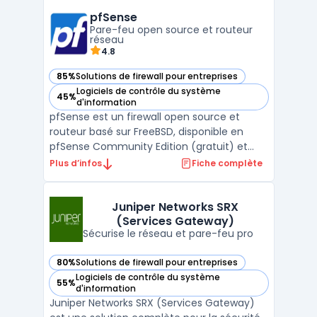
hybrides, ce SD-WAN sécurisé intègre des
pfSense
fonctionnalités de pare-feu nouvelle
Pare-feu open source et routeur
génération, garantis ...
réseau
4.8
85%
Solutions de firewall pour entreprises
— voir pfSense dans cette catégorie
Logiciels de contrôle du système
45%
— voir pfSense dans cette catégorie
d'information
pfSense est un firewall open source et
routeur basé sur FreeBSD, disponible en
pfSense Community Edition (gratuit) et
pfSense Plus (avec services et support). La
Plus d’infos
Fiche complète
solution s’emploie sur appliance Netgate,
en machine virtuelle ou en cloud public.
Pour les organisations cherchant une
Juniper Networks SRX
(Services Gateway)
consolidation rése ...
Sécurise le réseau et pare-feu pro
80%
Solutions de firewall pour entreprises
— voir Juniper Networks SRX (Services Gateway) dans cette
Logiciels de contrôle du système
55%
— voir Juniper Networks SRX (Services Gateway) dans cette
d'information
Juniper Networks SRX (Services Gateway)