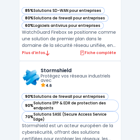
85%
Solutions SD-WAN pour entreprises
— voir WatchGuard Firebox dans cette catégorie
80%
Solutions de firewall pour entreprises
— voir WatchGuard Firebox dans cette catégorie
60%
Logiciels antivirus pour entreprises
— voir WatchGuard Firebox dans cette catégorie
WatchGuard Firebox se positionne comme
une solution de premier plan dans le
domaine de la sécurité réseau unifiée, en
offrant une gamme complète de
Plus d’infos
Fiche complète
fonctionnalités pour protéger les
entreprises contre les menaces
Stormshield
numériques en constante évolution. Cette
Protégez vos réseaux industriels
plateforme intègre une gestion réseau
avec
centrali ...
4.6
90%
Solutions de firewall pour entreprises
— voir Stormshield dans cette catégorie
Solutions EPP & EDR de protection des
90%
— voir Stormshield dans cette catégorie
endpoints
Solutions SASE (Secure Access Service
70%
— voir Stormshield dans cette catégorie
Edge)
Stormshield est un acteur européen de la
cybersécurité, offrant des solutions
certifiées pour protéger les réseaux, les