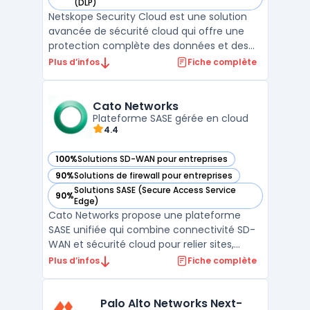
— voir Netskope Security Cloud dans cette catégorie
(DLP)
Netskope Security Cloud est une solution
avancée de sécurité cloud qui offre une
protection complète des données et des
applications dans les environnements
Plus d’infos
Fiche complète
cloud. En tant que Cloud Access Security
Broker (CASB), Netskope permet aux
entreprises de contrôler et de sécuriser
Cato Networks
l'accès à leurs données et ...
Plateforme SASE gérée en cloud
4.4
100%
Solutions SD-WAN pour entreprises
— voir Cato Networks dans cette catégorie
90%
Solutions de firewall pour entreprises
— voir Cato Networks dans cette catégorie
Solutions SASE (Secure Access Service
90%
— voir Cato Networks dans cette catégorie
Edge)
Cato Networks propose une plateforme
SASE unifiée qui combine connectivité SD-
WAN et sécurité cloud pour relier sites,
ressources cloud et utilisateurs mobiles. La
Plus d’infos
Fiche complète
pile intègre ZTNA, Firewall as a Service, SWG,
CASB cloud et DLP cloud au sein d’un même
service, avec une approche zero trust
Palo Alto Networks Next-