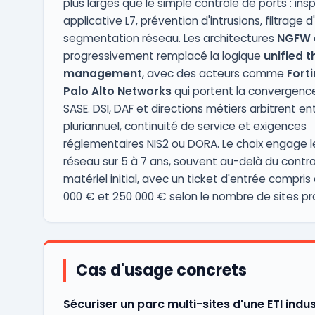
plus larges que le simple contrôle de ports : ins
applicative L7, prévention d'intrusions, filtrage d
segmentation réseau. Les architectures
NGFW
progressivement remplacé la logique
unified t
management
, avec des acteurs comme
Forti
Palo Alto Networks
qui portent la convergenc
SASE. DSI, DAF et directions métiers arbitrent en
pluriannuel, continuité de service et exigences
réglementaires NIS2 ou DORA. Le choix engage l
réseau sur 5 à 7 ans, souvent au-delà du contr
matériel initial, avec un ticket d'entrée compris
000 € et 250 000 € selon le nombre de sites pr
Cas d'usage concrets
Sécuriser un parc multi-sites d'une ETI indus