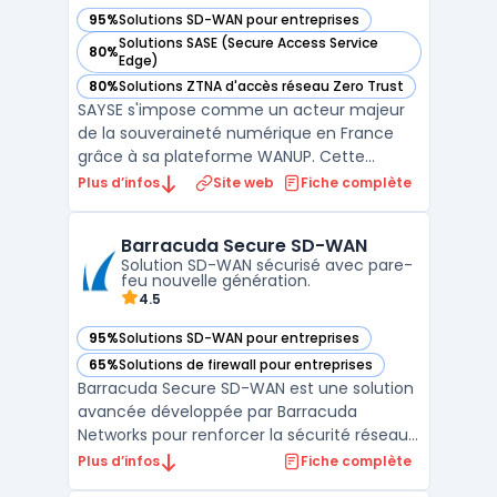
95%
Solutions SD-WAN pour entreprises
— voir Sayse dans cette catégorie
Solutions SASE (Secure Access Service
80%
— voir Sayse dans cette catégorie
Edge)
80%
Solutions ZTNA d'accès réseau Zero Trust
— voir Sayse dans cette catégorie
SAYSE s'impose comme un acteur majeur
de la souveraineté numérique en France
grâce à sa plateforme WANUP. Cette
solution de SD-WAN permet aux entreprises
Plus d’infos
Site web
Fiche complète
de s'affranchir de la dépendance vis-à-vis
d'un opérateur unique en agrégeant
Barracuda Secure SD-WAN
plusieurs types d'accès comme la fibre
Solution SD-WAN sécurisé avec pare-
optique, la 4G/5G ou le satel ...
feu nouvelle génération.
4.5
95%
Solutions SD-WAN pour entreprises
— voir Barracuda Secure SD-WAN dans cette catégorie
65%
Solutions de firewall pour entreprises
— voir Barracuda Secure SD-WAN dans cette catégorie
Barracuda Secure SD-WAN est une solution
avancée développée par Barracuda
Networks pour renforcer la sécurité réseau
et optimiser la connectivité des entreprises.
Plus d’infos
Fiche complète
Conçu pour les environnements cloud et