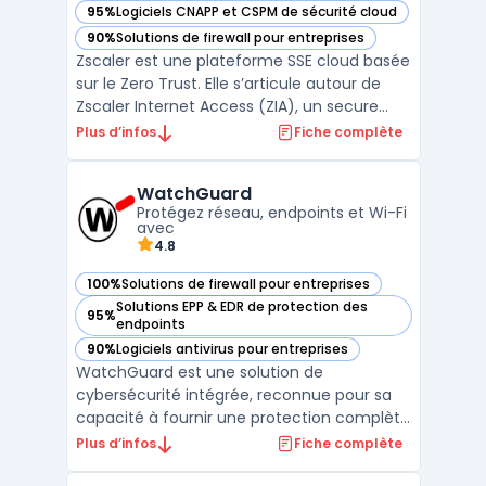
95%
Logiciels CNAPP et CSPM de sécurité cloud
— voir Zscaler dans cette catégorie
90%
Solutions de firewall pour entreprises
— voir Zscaler dans cette catégorie
Zscaler est une plateforme SSE cloud basée
sur le Zero Trust. Elle s’articule autour de
Zscaler Internet Access (ZIA), un secure
web gateway cloud opéré en proxy cloud
Plus d’infos
Fiche complète
pour sécuriser l’accès web et SaaS, et de
fonctions CASB cloud pour le contrôle et la
WatchGuard
protection des données. L’architecture en
Protégez réseau, endpoints et Wi-Fi
prox ...
avec
4.8
100%
Solutions de firewall pour entreprises
— voir WatchGuard dans cette catégorie
Solutions EPP & EDR de protection des
95%
— voir WatchGuard dans cette catégorie
endpoints
90%
Logiciels antivirus pour entreprises
— voir WatchGuard dans cette catégorie
WatchGuard est une solution de
cybersécurité intégrée, reconnue pour sa
capacité à fournir une protection complète
et simplifiée des réseaux, des endpoints et
Plus d’infos
Fiche complète
des utilisateurs. Avec des outils conçus pour