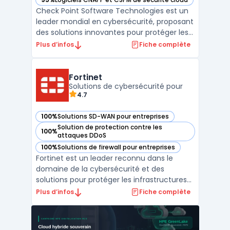
— voir Check Point Software dans cette catégorie
Check Point Software Technologies est un
leader mondial en cybersécurité, proposant
des solutions innovantes pour protéger les
entreprises contre les cybermenaces de
Plus d’infos
Fiche complète
cinquième génération. Grâce à une
approche intégrée, Check Point offre une
protection complète pour les réseaux, le
Fortinet
cloud, et les appa ...
Solutions de cybersécurité pour
4.7
100%
Solutions SD-WAN pour entreprises
— voir Fortinet dans cette catégorie
Solution de protection contre les
100%
— voir Fortinet dans cette catégorie
attaques DDoS
100%
Solutions de firewall pour entreprises
— voir Fortinet dans cette catégorie
Fortinet est un leader reconnu dans le
domaine de la cybersécurité et des
solutions pour protéger les infrastructures
numériques des entreprises. Avec son
Plus d’infos
Fiche complète
approche unifiée et intégrée, Fortinet
répond aux besoins en sécurité réseau,
cloud, et des terminaux, tout en assurant la