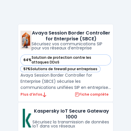
Avaya Session Border Controller
for Enterprise (SBCE)
Sécurisez vos communications SIP
pour vos réseaux d’entreprise
Solution de protection contre les
64%
— voir Avaya Session Border Controller for Enterprise (SBCE
attaques DDoS
51%
Solutions de firewall pour entreprises
— voir Avaya Session Border Controller for Enterprise (SBCE
Avaya Session Border Controller for
Enterprise (SBCE) sécurise les
communications unifiées SIP en entreprise
et gère les flux entre réseaux internes et
Plus d’infos
Fiche complète
opérateurs. Sa double édition Standard
Services et Advanced Services cible les
Kaspersky IoT Secure Gateway
besoins des grandes structures disposant
1000
de déploiements voix et vidé ...
Sécurisez la transmission de données
IoT dans vos réseaux