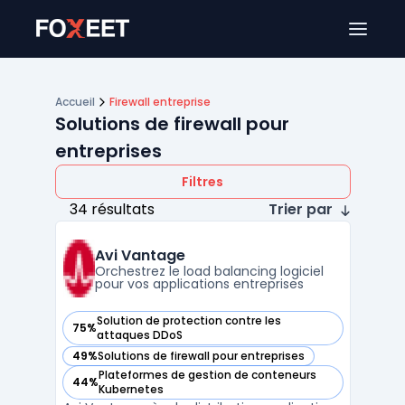
Ouver
Accueil
Firewall entreprise
Solutions de firewall pour
entreprises
Filtres
34 résultats
Trier par
Avi Vantage
Orchestrez le load balancing logiciel
pour vos applications entreprises
Solution de protection contre les
75%
— voir Avi Vantage dans cette catégorie
attaques DDoS
49%
Solutions de firewall pour entreprises
— voir Avi Vantage dans cette catégorie
Plateformes de gestion de conteneurs
44%
— voir Avi Vantage dans cette catégorie
Kubernetes