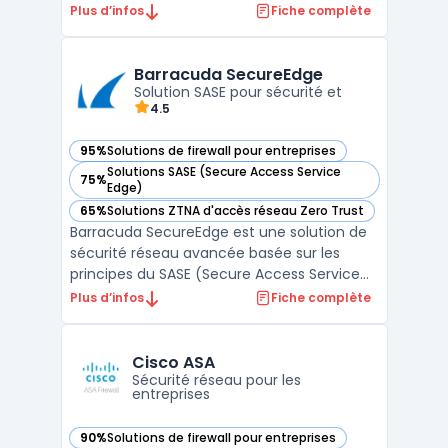
pare-feu de la marque, il repose sur une
Plus d’infos
Fiche complète
architecture modulaire garantissant
stabilité, sécurité et performance. Basé sur
FreeBSD, il offre un environnement robuste
Barracuda SecureEdge
et une programma ...
Solution SASE pour sécurité et
4.5
95%
Solutions de firewall pour entreprises
— voir Barracuda SecureEdge dans cette catégorie
Solutions SASE (Secure Access Service
75%
— voir Barracuda SecureEdge dans cette catégorie
Edge)
65%
Solutions ZTNA d'accès réseau Zero Trust
— voir Barracuda SecureEdge dans cette catégorie
Barracuda SecureEdge est une solution de
sécurité réseau avancée basée sur les
principes du SASE (Secure Access Service
Edge), une architecture qui combine les
Plus d’infos
Fiche complète
fonctionnalités réseau et de sécurité dans
une plateforme cloud unique. Cette
approche permet aux entreprises de
Cisco ASA
centraliser la gestion de l ...
Sécurité réseau pour les
entreprises
90%
Solutions de firewall pour entreprises
— voir Cisco ASA dans cette catégorie