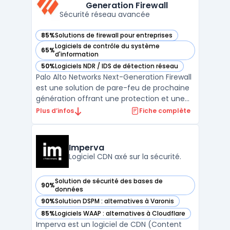
Generation Firewall
orientée ...
Sécurité réseau avancée
85%
Solutions de firewall pour entreprises
— voir Palo Alto Networks Next-Generation Firewall dans ce
Logiciels de contrôle du système
65%
— voir Palo Alto Networks Next-Generation Firewall dans ce
d'information
50%
Logiciels NDR / IDS de détection réseau
— voir Palo Alto Networks Next-Generation Firewall dans ce
Palo Alto Networks Next-Generation Firewall
est une solution de pare-feu de prochaine
génération offrant une protection et une
visibilité complètes pour les entreprises de
Plus d’infos
Fiche complète
toutes tailles. Cette solution offre une
défense automatisée contre les menaces
de sécurité grâce à une combinaison de
Imperva
préventio ...
Logiciel CDN axé sur la sécurité.
Solution de sécurité des bases de
90%
— voir Imperva dans cette catégorie
données
90%
Solution DSPM : alternatives à Varonis
— voir Imperva dans cette catégorie
85%
Logiciels WAAP : alternatives à Cloudflare
— voir Imperva dans cette catégorie
Imperva est un logiciel de CDN (Content