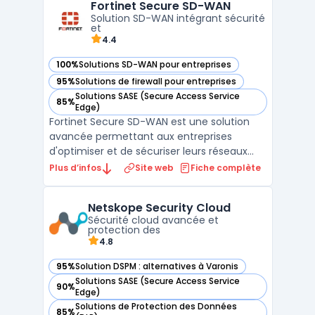
Fortinet Secure SD-WAN
clouds publics et privés, les organisations
Solution SD-WAN intégrant sécurité
rencontrent d ...
et
4.4
100%
Solutions SD-WAN pour entreprises
— voir Fortinet Secure SD-WAN dans cette catégorie
95%
Solutions de firewall pour entreprises
— voir Fortinet Secure SD-WAN dans cette catégorie
Solutions SASE (Secure Access Service
85%
— voir Fortinet Secure SD-WAN dans cette catégorie
Edge)
Fortinet Secure SD-WAN est une solution
avancée permettant aux entreprises
d'optimiser et de sécuriser leurs réseaux
étendus (Wide Area Networks). Intégrant
Plus d’infos
Site web
Fiche complète
nativement les fonctionnalités SD-WAN et
de sécurité réseau, cette plateforme
Netskope Security Cloud
assure une connectivité fiable et
Sécurité cloud avancée et
performante tout en protégeant ...
protection des
4.8
95%
Solution DSPM : alternatives à Varonis
— voir Netskope Security Cloud dans cette catégorie
Solutions SASE (Secure Access Service
90%
— voir Netskope Security Cloud dans cette catégorie
Edge)
Solutions de Protection des Données
85%