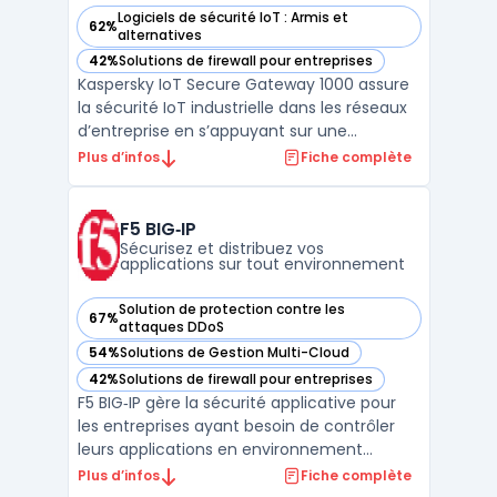
Logiciels de sécurité IoT : Armis et
62%
— voir Kaspersky IoT Secure Gateway 1000 dans cette catég
alternatives
42%
Solutions de firewall pour entreprises
— voir Kaspersky IoT Secure Gateway 1000 dans cette catég
Kaspersky IoT Secure Gateway 1000 assure
la sécurité IoT industrielle dans les réseaux
d’entreprise en s’appuyant sur une
architecture cyber-immune basée sur
Plus d’infos
Fiche complète
KasperskyOS. Ce produit cible les industriels,
les gestionnaires de réseaux d'énergie et les
opérateurs de smart cities confrontés à
F5 BIG‑IP
l’augment ...
Sécurisez et distribuez vos
applications sur tout environnement
Solution de protection contre les
67%
— voir F5 BIG‑IP dans cette catégorie
attaques DDoS
54%
Solutions de Gestion Multi-Cloud
— voir F5 BIG‑IP dans cette catégorie
42%
Solutions de firewall pour entreprises
— voir F5 BIG‑IP dans cette catégorie
F5 BIG‑IP gère la sécurité applicative pour
les entreprises ayant besoin de contrôler
leurs applications en environnement
hybride ou multicloud. Les équipes IT qui
Plus d’infos
Fiche complète
structurent leurs infrastructures doivent