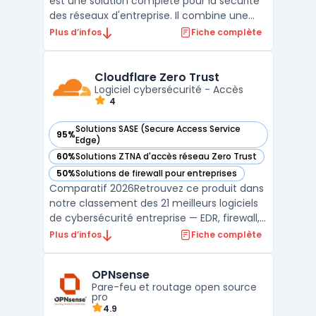
est une solution complète pour la sécurité
des réseaux d'entreprise. Il combine une
variété de fonctionnalités de sécurité, y
Plus d’infos
Fiche complète
compris un firewall, une protection contre
les menaces, la détection d'intrusion, le
filtrage de contenu et la segmentation
Cloudflare Zero Trust
réseau. La ...
Logiciel cybersécurité - Accès
4
Solutions SASE (Secure Access Service
95%
— voir Cloudflare Zero Trust dans cette catégorie
Edge)
60%
Solutions ZTNA d'accès réseau Zero Trust
— voir Cloudflare Zero Trust dans cette catégorie
50%
Solutions de firewall pour entreprises
— voir Cloudflare Zero Trust dans cette catégorie
Comparatif 2026Retrouvez ce produit dans
notre classement des 21 meilleurs logiciels
de cybersécurité entreprise — EDR, firewall,
SIEM, XDR. ...
Plus d’infos
Fiche complète
OPNsense
Pare-feu et routage open source
pro
4.9