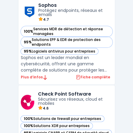
les entreprises de toutes tailles,
Sophos
WatchGuard facilite la gestion de la
Protégez endpoints, réseaux et
sécurité grâce à des so ...
emails
4.7
Services MDR de détection et réponse
100%
— voir Sophos dans cette catégorie
managées
Solutions EPP & EDR de protection des
95%
— voir Sophos dans cette catégorie
endpoints
95%
Logiciels antivirus pour entreprises
— voir Sophos dans cette catégorie
Sophos est un leader mondial en
cybersécurité, offrant une gamme
complète de solutions pour protéger les
endpoints, les réseaux, les applications
Plus d’infos
Fiche complète
cloud, et les utilisateurs. Grâce à une
approche intégrée, Sophos combine des
Check Point Software
technologies avancées avec une gestion
Sécurisez vos réseaux, cloud et
centralisée pour simplifier la cybers ...
mobiles
4.6
100%
Solutions de firewall pour entreprises
— voir Check Point Software dans cette catégorie
100%
Solutions XDR pour entreprises
— voir Check Point Software dans cette catégorie
95%
Logiciels CNAPP et CSPM de sécurité cloud