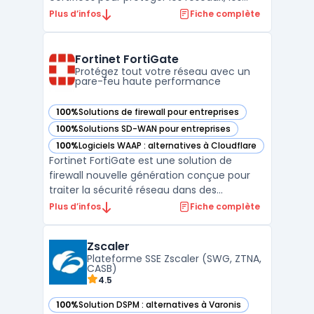
postes de travail et les environnements
Plus d’infos
Fiche complète
industriels. Avec un savoir-faire reconnu et
des certifications internationales,
Stormshield garantit une protection
Fortinet FortiGate
avancée adaptée aux bes ...
Protégez tout votre réseau avec un
pare-feu haute performance
100%
Solutions de firewall pour entreprises
— voir Fortinet FortiGate dans cette catégorie
100%
Solutions SD-WAN pour entreprises
— voir Fortinet FortiGate dans cette catégorie
100%
Logiciels WAAP : alternatives à Cloudflare
— voir Fortinet FortiGate dans cette catégorie
Fortinet FortiGate est une solution de
firewall nouvelle génération conçue pour
traiter la sécurité réseau dans des
environnements où la performance et
Plus d’infos
Fiche complète
l’intégration sont prioritaires. Son usage
concerne les entreprises qui doivent gérer
Zscaler
un important volume de trafic, tout en
Plateforme SSE Zscaler (SWG, ZTNA,
assurant une visibilité ...
CASB)
4.5
100%
Solution DSPM : alternatives à Varonis
— voir Zscaler dans cette catégorie