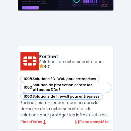
console d'administration unif ...
Fortinet
Solutions de cybersécurité pour
4.7
100%
Solutions SD-WAN pour entreprises
— voir Fortinet dans cette catégorie
Solution de protection contre les
100%
— voir Fortinet dans cette catégorie
attaques DDoS
100%
Solutions de firewall pour entreprises
— voir Fortinet dans cette catégorie
Fortinet est un leader reconnu dans le
domaine de la cybersécurité et des
solutions pour protéger les infrastructures
numériques des entreprises. Avec son
Plus d’infos
Fiche complète
approche unifiée et intégrée, Fortinet