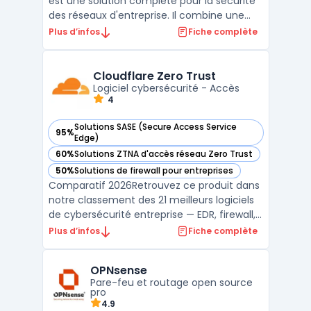
est une solution complète pour la sécurité
des réseaux d'entreprise. Il combine une
variété de fonctionnalités de sécurité, y
Plus d’infos
Fiche complète
compris un firewall, une protection contre
les menaces, la détection d'intrusion, le
filtrage de contenu et la segmentation
Cloudflare Zero Trust
réseau. La ...
Logiciel cybersécurité - Accès
4
Solutions SASE (Secure Access Service
95%
— voir Cloudflare Zero Trust dans cette catégorie
Edge)
60%
Solutions ZTNA d'accès réseau Zero Trust
— voir Cloudflare Zero Trust dans cette catégorie
50%
Solutions de firewall pour entreprises
— voir Cloudflare Zero Trust dans cette catégorie
Comparatif 2026Retrouvez ce produit dans
notre classement des 21 meilleurs logiciels
de cybersécurité entreprise — EDR, firewall,
SIEM, XDR. ...
Plus d’infos
Fiche complète
OPNsense
Pare-feu et routage open source
pro
4.9