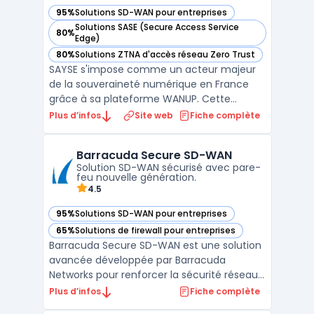
95%
Solutions SD-WAN pour entreprises
— voir Sayse dans cette catégorie
Solutions SASE (Secure Access Service
80%
— voir Sayse dans cette catégorie
Edge)
80%
Solutions ZTNA d'accès réseau Zero Trust
— voir Sayse dans cette catégorie
SAYSE s'impose comme un acteur majeur
de la souveraineté numérique en France
grâce à sa plateforme WANUP. Cette
solution de SD-WAN permet aux entreprises
Plus d’infos
Site web
Fiche complète
de s'affranchir de la dépendance vis-à-vis
d'un opérateur unique en agrégeant
Barracuda Secure SD-WAN
plusieurs types d'accès comme la fibre
Solution SD-WAN sécurisé avec pare-
optique, la 4G/5G ou le satel ...
feu nouvelle génération.
4.5
95%
Solutions SD-WAN pour entreprises
— voir Barracuda Secure SD-WAN dans cette catégorie
65%
Solutions de firewall pour entreprises
— voir Barracuda Secure SD-WAN dans cette catégorie
Barracuda Secure SD-WAN est une solution
avancée développée par Barracuda
Networks pour renforcer la sécurité réseau
et optimiser la connectivité des entreprises.
Plus d’infos
Fiche complète
Conçu pour les environnements cloud et