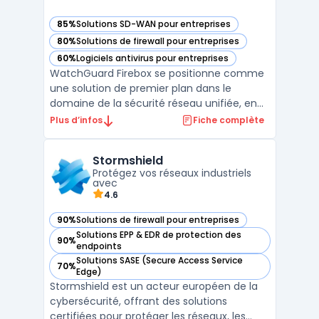
85%
Solutions SD-WAN pour entreprises
— voir WatchGuard Firebox dans cette catégorie
80%
Solutions de firewall pour entreprises
— voir WatchGuard Firebox dans cette catégorie
60%
Logiciels antivirus pour entreprises
— voir WatchGuard Firebox dans cette catégorie
WatchGuard Firebox se positionne comme
une solution de premier plan dans le
domaine de la sécurité réseau unifiée, en
offrant une gamme complète de
Plus d’infos
Fiche complète
fonctionnalités pour protéger les
entreprises contre les menaces
Stormshield
numériques en constante évolution. Cette
Protégez vos réseaux industriels
plateforme intègre une gestion réseau
avec
centrali ...
4.6
90%
Solutions de firewall pour entreprises
— voir Stormshield dans cette catégorie
Solutions EPP & EDR de protection des
90%
— voir Stormshield dans cette catégorie
endpoints
Solutions SASE (Secure Access Service
70%
— voir Stormshield dans cette catégorie
Edge)
Stormshield est un acteur européen de la
cybersécurité, offrant des solutions
certifiées pour protéger les réseaux, les