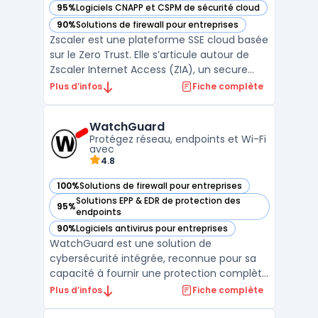
95%
Logiciels CNAPP et CSPM de sécurité cloud
— voir Zscaler dans cette catégorie
90%
Solutions de firewall pour entreprises
— voir Zscaler dans cette catégorie
Zscaler est une plateforme SSE cloud basée
sur le Zero Trust. Elle s’articule autour de
Zscaler Internet Access (ZIA), un secure
web gateway cloud opéré en proxy cloud
Plus d’infos
Fiche complète
pour sécuriser l’accès web et SaaS, et de
fonctions CASB cloud pour le contrôle et la
WatchGuard
protection des données. L’architecture en
Protégez réseau, endpoints et Wi-Fi
prox ...
avec
4.8
100%
Solutions de firewall pour entreprises
— voir WatchGuard dans cette catégorie
Solutions EPP & EDR de protection des
95%
— voir WatchGuard dans cette catégorie
endpoints
90%
Logiciels antivirus pour entreprises
— voir WatchGuard dans cette catégorie
WatchGuard est une solution de
cybersécurité intégrée, reconnue pour sa
capacité à fournir une protection complète
et simplifiée des réseaux, des endpoints et
Plus d’infos
Fiche complète
des utilisateurs. Avec des outils conçus pour