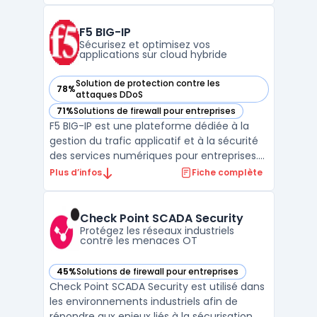
maîtriser la circulation des flux et limiter les
risques de faille ou d’interruption. F5 BIG‑I ...
F5 BIG-IP
Sécurisez et optimisez vos
applications sur cloud hybride
Solution de protection contre les
78%
— voir F5 BIG-IP dans cette catégorie
attaques DDoS
71%
Solutions de firewall pour entreprises
— voir F5 BIG-IP dans cette catégorie
F5 BIG-IP est une plateforme dédiée à la
gestion du trafic applicatif et à la sécurité
des services numériques pour entreprises.
Le logiciel cible les organisations qui
Plus d’infos
Fiche complète
dépendent d’applications critiques dans
des contextes hybride ou multicloud. Les
équipes techniques doivent concilier
Check Point SCADA Security
performance r ...
Protégez les réseaux industriels
contre les menaces OT
45%
Solutions de firewall pour entreprises
— voir Check Point SCADA Security dans cette catégorie
Check Point SCADA Security est utilisé dans
les environnements industriels afin de
répondre aux enjeux liés à la sécurisation