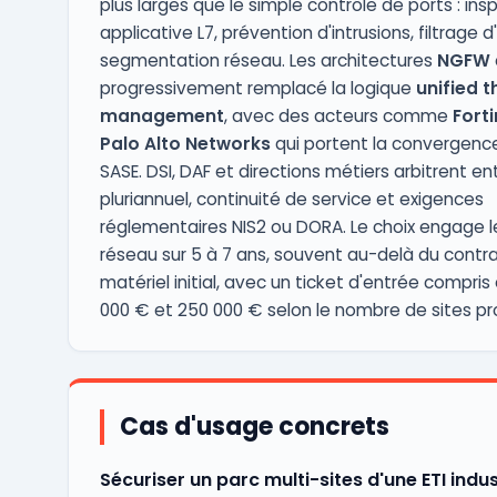
plus larges que le simple contrôle de ports : ins
applicative L7, prévention d'intrusions, filtrage d
segmentation réseau. Les architectures
NGFW
progressivement remplacé la logique
unified t
management
, avec des acteurs comme
Forti
Palo Alto Networks
qui portent la convergenc
SASE. DSI, DAF et directions métiers arbitrent en
pluriannuel, continuité de service et exigences
réglementaires NIS2 ou DORA. Le choix engage l
réseau sur 5 à 7 ans, souvent au-delà du contr
matériel initial, avec un ticket d'entrée compris
000 € et 250 000 € selon le nombre de sites pr
Cas d'usage concrets
Sécuriser un parc multi-sites d'une ETI indus