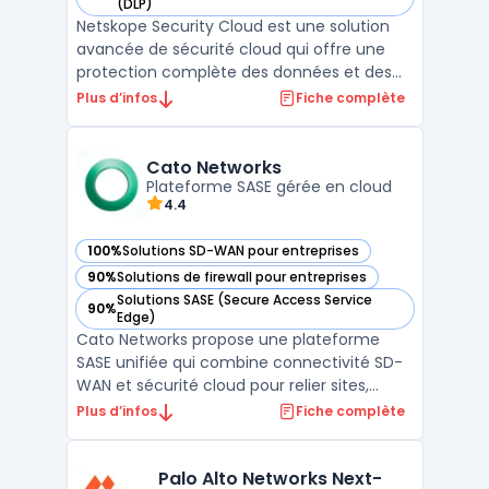
— voir Netskope Security Cloud dans cette catégorie
(DLP)
Netskope Security Cloud est une solution
avancée de sécurité cloud qui offre une
protection complète des données et des
applications dans les environnements
Plus d’infos
Fiche complète
cloud. En tant que Cloud Access Security
Broker (CASB), Netskope permet aux
entreprises de contrôler et de sécuriser
Cato Networks
l'accès à leurs données et ...
Plateforme SASE gérée en cloud
4.4
100%
Solutions SD-WAN pour entreprises
— voir Cato Networks dans cette catégorie
90%
Solutions de firewall pour entreprises
— voir Cato Networks dans cette catégorie
Solutions SASE (Secure Access Service
90%
— voir Cato Networks dans cette catégorie
Edge)
Cato Networks propose une plateforme
SASE unifiée qui combine connectivité SD-
WAN et sécurité cloud pour relier sites,
ressources cloud et utilisateurs mobiles. La
Plus d’infos
Fiche complète
pile intègre ZTNA, Firewall as a Service, SWG,
CASB cloud et DLP cloud au sein d’un même
service, avec une approche zero trust
Palo Alto Networks Next-