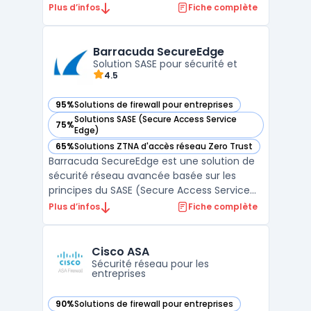
pare-feu de la marque, il repose sur une
Plus d’infos
Fiche complète
architecture modulaire garantissant
stabilité, sécurité et performance. Basé sur
FreeBSD, il offre un environnement robuste
Barracuda SecureEdge
et une programma ...
Solution SASE pour sécurité et
4.5
95%
Solutions de firewall pour entreprises
— voir Barracuda SecureEdge dans cette catégorie
Solutions SASE (Secure Access Service
75%
— voir Barracuda SecureEdge dans cette catégorie
Edge)
65%
Solutions ZTNA d'accès réseau Zero Trust
— voir Barracuda SecureEdge dans cette catégorie
Barracuda SecureEdge est une solution de
sécurité réseau avancée basée sur les
principes du SASE (Secure Access Service
Edge), une architecture qui combine les
Plus d’infos
Fiche complète
fonctionnalités réseau et de sécurité dans
une plateforme cloud unique. Cette
approche permet aux entreprises de
Cisco ASA
centraliser la gestion de l ...
Sécurité réseau pour les
entreprises
90%
Solutions de firewall pour entreprises
— voir Cisco ASA dans cette catégorie