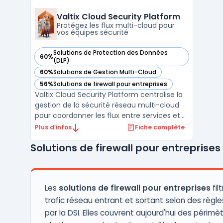
répond aux besoins en sécurité réseau,
cloud, et des terminaux, tout en assurant la
Valtix Cloud Security Platform
conformité et la perfo ...
Protégez les flux multi-cloud pour
vos équipes sécurité
Solutions de Protection des Données
60%
— voir Valtix Cloud Security Platform dans cette catégorie
(DLP)
60%
Solutions de Gestion Multi-Cloud
— voir Valtix Cloud Security Platform dans cette catégorie
56%
Solutions de firewall pour entreprises
— voir Valtix Cloud Security Platform dans cette catégorie
Valtix Cloud Security Platform centralise la
gestion de la sécurité réseau multi-cloud
pour coordonner les flux entre services et
applications hébergés dans le cloud. Ce
Plus d’infos
Fiche complète
service SaaS cible la complexité de la
Solutions de firewall pour entreprises
sécurité dans des environnements multi-
cloud tels qu’AWS, Azure, GCP et OCI, où
l’expansion ...
Les
solutions de firewall pour entreprises
fil
trafic réseau entrant et sortant selon des règle
par la DSI. Elles couvrent aujourd'hui des périmè