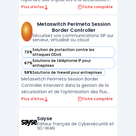
des réseaux OT et SCADA. Ce logiciel
Plus d’infos
Fiche complète
s’adresse aux structures impliquées dans
l’industrie, l’énergie, les transports et les
Metaswitch Perimeta Session
services publics, pour la gestion de
Border Controller
l’interface e ...
Sécurisez vos communications SIP sur
serveur, virtualisé ou cloud
Solution de protection contre les
73%
— voir Metaswitch Perimeta Session Border Controller dans
attaques DDoS
Solutions de téléphonie IP pour
67%
— voir Metaswitch Perimeta Session Border Controller dans
entreprises
58%
Solutions de firewall pour entreprises
— voir Metaswitch Perimeta Session Border Controller dans
Metaswitch Perimeta Session Border
Controller intervient dans la gestion de la
sécurisation et de l’optimisation des flux
voix sur réseaux opérateurs et entreprises.
Plus d’infos
Fiche complète
Ce logiciel se concentre sur la protection
du trunk SIP contre les intrusions tout en
contrôlant le trafic télécom. Les opérateurs
Sayse
mob ...
Éditeur français de Cybersécurité et
SD-WAN