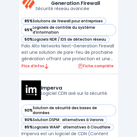
Generation Firewall
orientée ...
Sécurité réseau avancée
85%
Solutions de firewall pour entreprises
— voir Palo Alto Networks Next-Generation Firewall dans ce
Logiciels de contrôle du système
65%
— voir Palo Alto Networks Next-Generation Firewall dans ce
d'information
50%
Logiciels NDR / IDS de détection réseau
— voir Palo Alto Networks Next-Generation Firewall dans ce
Palo Alto Networks Next-Generation Firewall
est une solution de pare-feu de prochaine
génération offrant une protection et une
visibilité complètes pour les entreprises de
Plus d’infos
Fiche complète
toutes tailles. Cette solution offre une
défense automatisée contre les menaces
de sécurité grâce à une combinaison de
Imperva
préventio ...
Logiciel CDN axé sur la sécurité.
Solution de sécurité des bases de
90%
— voir Imperva dans cette catégorie
données
90%
Solution DSPM : alternatives à Varonis
— voir Imperva dans cette catégorie
85%
Logiciels WAAP : alternatives à Cloudflare
— voir Imperva dans cette catégorie
Imperva est un logiciel de CDN (Content