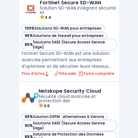
Fortinet Secure SD-WAN
clouds publics et privés, les organisations
Solution SD-WAN intégrant sécurité
rencontrent d ...
et
4.4
100%
Solutions SD-WAN pour entreprises
— voir Fortinet Secure SD-WAN dans cette catégorie
95%
Solutions de firewall pour entreprises
— voir Fortinet Secure SD-WAN dans cette catégorie
Solutions SASE (Secure Access Service
85%
— voir Fortinet Secure SD-WAN dans cette catégorie
Edge)
Fortinet Secure SD-WAN est une solution
avancée permettant aux entreprises
d'optimiser et de sécuriser leurs réseaux
étendus (Wide Area Networks). Intégrant
Plus d’infos
Site web
Fiche complète
nativement les fonctionnalités SD-WAN et
de sécurité réseau, cette plateforme
Netskope Security Cloud
assure une connectivité fiable et
Sécurité cloud avancée et
performante tout en protégeant ...
protection des
4.8
95%
Solution DSPM : alternatives à Varonis
— voir Netskope Security Cloud dans cette catégorie
Solutions SASE (Secure Access Service
90%
— voir Netskope Security Cloud dans cette catégorie
Edge)
Solutions de Protection des Données
85%