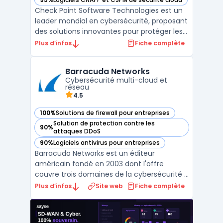
— voir Check Point Software dans cette catégorie
Check Point Software Technologies est un
leader mondial en cybersécurité, proposant
des solutions innovantes pour protéger les
entreprises contre les cybermenaces de
Plus d’infos
Fiche complète
cinquième génération. Grâce à une
approche intégrée, Check Point offre une
Barracuda Networks
protection complète pour les réseaux, le
Cybersécurité multi-cloud et
cloud, et les appa ...
réseau
4.5
100%
Solutions de firewall pour entreprises
— voir Barracuda Networks dans cette catégorie
Solution de protection contre les
90%
— voir Barracuda Networks dans cette catégorie
attaques DDoS
90%
Logiciels antivirus pour entreprises
— voir Barracuda Networks dans cette catégorie
Barracuda Networks est un éditeur
américain fondé en 2003 dont l'offre
couvre trois domaines de la cybersécurité :
email security, protection des applications
Plus d’infos
Site web
Fiche complète
web et réseaux, et sauvegarde des
données. La plateforme BarracudaONE
regroupe l'ensemble des produits sous une