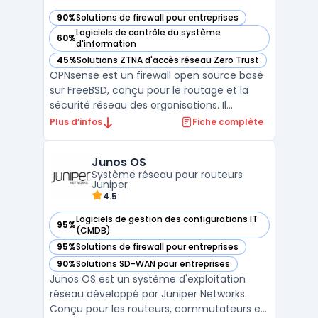
90%
Solutions de firewall pour entreprises
— voir OPNsense dans cette catégorie
Logiciels de contrôle du système
60%
— voir OPNsense dans cette catégorie
d'information
45%
Solutions ZTNA d'accès réseau Zero Trust
— voir OPNsense dans cette catégorie
OPNsense est un firewall open source basé
sur FreeBSD, conçu pour le routage et la
sécurité réseau des organisations. Il
propose un pare-feu à états, la gestion des
Plus d’infos
Fiche complète
VLAN, le NAT, la haute disponibilité et un
firewall entreprise extensible via plugins.
Junos OS
L’interface Web permet l’administration, les
Système réseau pour routeurs
mis ...
Juniper
4.5
Logiciels de gestion des configurations IT
95%
— voir Junos OS dans cette catégorie
(CMDB)
95%
Solutions de firewall pour entreprises
— voir Junos OS dans cette catégorie
90%
Solutions SD-WAN pour entreprises
— voir Junos OS dans cette catégorie
Junos OS est un système d'exploitation
réseau développé par Juniper Networks.
Conçu pour les routeurs, commutateurs et