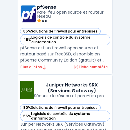
hybrides, ce SD-WAN sécurisé intègre des
pfSense
fonctionnalités de pare-feu nouvelle
Pare-feu open source et routeur
génération, garantis ...
réseau
4.8
85%
Solutions de firewall pour entreprises
— voir pfSense dans cette catégorie
Logiciels de contrôle du système
45%
— voir pfSense dans cette catégorie
d'information
pfSense est un firewall open source et
routeur basé sur FreeBSD, disponible en
pfSense Community Edition (gratuit) et
pfSense Plus (avec services et support). La
Plus d’infos
Fiche complète
solution s’emploie sur appliance Netgate,
en machine virtuelle ou en cloud public.
Pour les organisations cherchant une
Juniper Networks SRX
(Services Gateway)
consolidation rése ...
Sécurise le réseau et pare-feu pro
80%
Solutions de firewall pour entreprises
— voir Juniper Networks SRX (Services Gateway) dans cette
Logiciels de contrôle du système
55%
— voir Juniper Networks SRX (Services Gateway) dans cette
d'information
Juniper Networks SRX (Services Gateway)