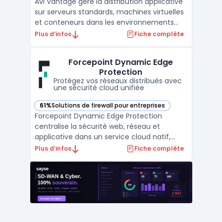
Avi Vantage gère la distribution applicative
sur serveurs standards, machines virtuelles
et conteneurs dans les environnements
entreprises qui opèrent à la fois sur site et
Plus d’infos
Fiche complète
dans le cloud. Ce logiciel cible les grandes
organisations qui souhaitent centraliser la
Forcepoint Dynamic Edge
gestion, automatiser le load balancing ...
Protection
Protégez vos réseaux distribués avec
une sécurité cloud unifiée
61%
Solutions de firewall pour entreprises
— voir Forcepoint Dynamic Edge Protection dans cette caté
Forcepoint Dynamic Edge Protection
centralise la sécurité web, réseau et
applicative dans un service cloud natif,
sans nécessiter d’appliances locales. Cette
Plus d’infos
Fiche complète
solution s’adresse aux entreprises et
agences ayant des sites distants, des
réseaux Wi-Fi d’accueil ou des liens SASE
avec gestion centralisée ...