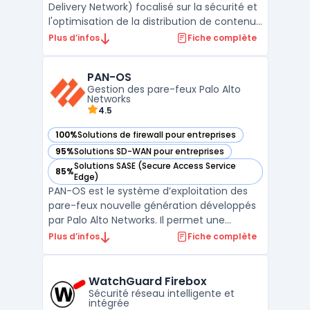
Delivery Network) focalisé sur la sécurité et
l'optimisation de la distribution de contenus
digitaux. Sa technologie avancée assure
Plus d’infos
Fiche complète
une amélioration significative des temps de
chargement des sites, tout en protégeant
PAN-OS
activement contre diverses menaces en
Gestion des pare-feux Palo Alto
ligne ...
Networks
4.5
100%
Solutions de firewall pour entreprises
— voir PAN-OS dans cette catégorie
95%
Solutions SD-WAN pour entreprises
— voir PAN-OS dans cette catégorie
Solutions SASE (Secure Access Service
85%
— voir PAN-OS dans cette catégorie
Edge)
PAN-OS est le système d’exploitation des
pare-feux nouvelle génération développés
par Palo Alto Networks. Il permet une
gestion avancée de la sécurité réseau en
Plus d’infos
Fiche complète
intégrant des technologies telles que App-
ID, User-ID et Device-ID. Ces fonctionnalités
assurent un contrôle précis des
WatchGuard Firebox
applications, des u ...
Sécurité réseau intelligente et
intégrée