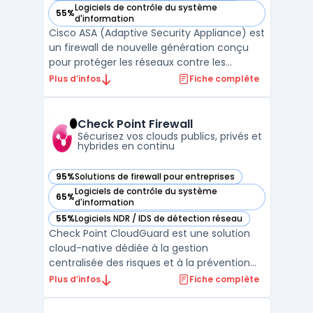
Logiciels de contrôle du système
55%
— voir Cisco ASA dans cette catégorie
d'information
Cisco ASA (Adaptive Security Appliance) est
un firewall de nouvelle génération conçu
pour protéger les réseaux contre les
menaces en constante évolution. Il
Plus d’infos
Fiche complète
combine une fonction de pare-feu, une
fonction de VPN, une fonction de
protection contre les attaques
Check Point Firewall
malveillantes et une fonction de gestion ...
Sécurisez vos clouds publics, privés et
hybrides en continu
95%
Solutions de firewall pour entreprises
— voir Check Point Firewall dans cette catégorie
Logiciels de contrôle du système
65%
— voir Check Point Firewall dans cette catégorie
d'information
55%
Logiciels NDR / IDS de détection réseau
— voir Check Point Firewall dans cette catégorie
Check Point CloudGuard est une solution
cloud-native dédiée à la gestion
centralisée des risques et à la prévention
des menaces pour les environnements
Plus d’infos
Fiche complète
applicatifs et les infrastructures hybrides. En
déployant leurs applications sur plusieurs