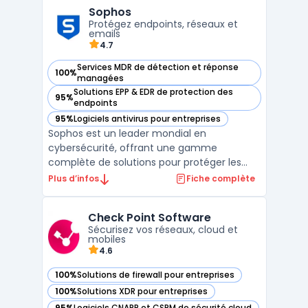
les entreprises de toutes tailles,
Sophos
WatchGuard facilite la gestion de la
Protégez endpoints, réseaux et
sécurité grâce à des so ...
emails
4.7
Services MDR de détection et réponse
100%
— voir Sophos dans cette catégorie
managées
Solutions EPP & EDR de protection des
95%
— voir Sophos dans cette catégorie
endpoints
95%
Logiciels antivirus pour entreprises
— voir Sophos dans cette catégorie
Sophos est un leader mondial en
cybersécurité, offrant une gamme
complète de solutions pour protéger les
endpoints, les réseaux, les applications
Plus d’infos
Fiche complète
cloud, et les utilisateurs. Grâce à une
approche intégrée, Sophos combine des
Check Point Software
technologies avancées avec une gestion
Sécurisez vos réseaux, cloud et
centralisée pour simplifier la cybers ...
mobiles
4.6
100%
Solutions de firewall pour entreprises
— voir Check Point Software dans cette catégorie
100%
Solutions XDR pour entreprises
— voir Check Point Software dans cette catégorie
95%
Logiciels CNAPP et CSPM de sécurité cloud