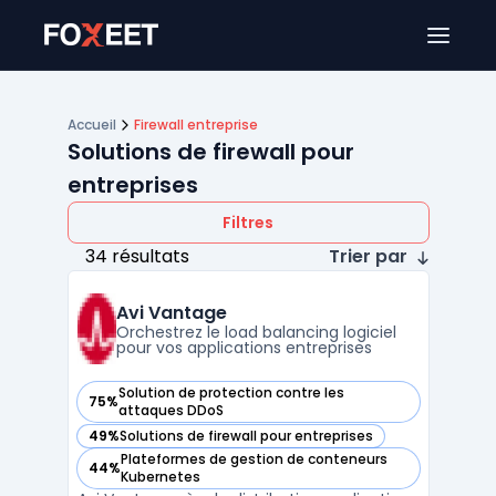
Ouver
Accueil
Firewall entreprise
Solutions de firewall pour
entreprises
Filtres
34 résultats
Trier par
Avi Vantage
Orchestrez le load balancing logiciel
pour vos applications entreprises
Solution de protection contre les
75%
— voir Avi Vantage dans cette catégorie
attaques DDoS
49%
Solutions de firewall pour entreprises
— voir Avi Vantage dans cette catégorie
Plateformes de gestion de conteneurs
44%
— voir Avi Vantage dans cette catégorie
Kubernetes