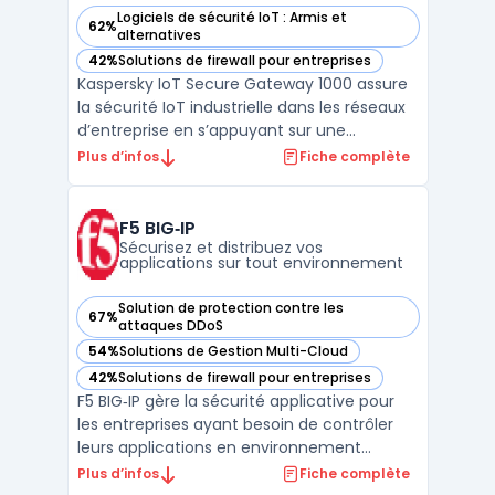
Logiciels de sécurité IoT : Armis et
62%
— voir Kaspersky IoT Secure Gateway 1000 dans cette catég
alternatives
42%
Solutions de firewall pour entreprises
— voir Kaspersky IoT Secure Gateway 1000 dans cette catég
Kaspersky IoT Secure Gateway 1000 assure
la sécurité IoT industrielle dans les réseaux
d’entreprise en s’appuyant sur une
architecture cyber-immune basée sur
Plus d’infos
Fiche complète
KasperskyOS. Ce produit cible les industriels,
les gestionnaires de réseaux d'énergie et les
opérateurs de smart cities confrontés à
F5 BIG‑IP
l’augment ...
Sécurisez et distribuez vos
applications sur tout environnement
Solution de protection contre les
67%
— voir F5 BIG‑IP dans cette catégorie
attaques DDoS
54%
Solutions de Gestion Multi-Cloud
— voir F5 BIG‑IP dans cette catégorie
42%
Solutions de firewall pour entreprises
— voir F5 BIG‑IP dans cette catégorie
F5 BIG‑IP gère la sécurité applicative pour
les entreprises ayant besoin de contrôler
leurs applications en environnement
hybride ou multicloud. Les équipes IT qui
Plus d’infos
Fiche complète
structurent leurs infrastructures doivent