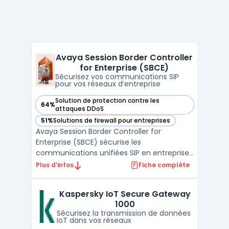
Avaya Session Border Controller
for Enterprise (SBCE)
Sécurisez vos communications SIP
pour vos réseaux d’entreprise
Solution de protection contre les
64%
— voir Avaya Session Border Controller for Enterprise (SBCE
attaques DDoS
51%
Solutions de firewall pour entreprises
— voir Avaya Session Border Controller for Enterprise (SBCE
Avaya Session Border Controller for
Enterprise (SBCE) sécurise les
communications unifiées SIP en entreprise
et gère les flux entre réseaux internes et
Plus d’infos
Fiche complète
opérateurs. Sa double édition Standard
Services et Advanced Services cible les
Kaspersky IoT Secure Gateway
besoins des grandes structures disposant
1000
de déploiements voix et vidé ...
Sécurisez la transmission de données
IoT dans vos réseaux