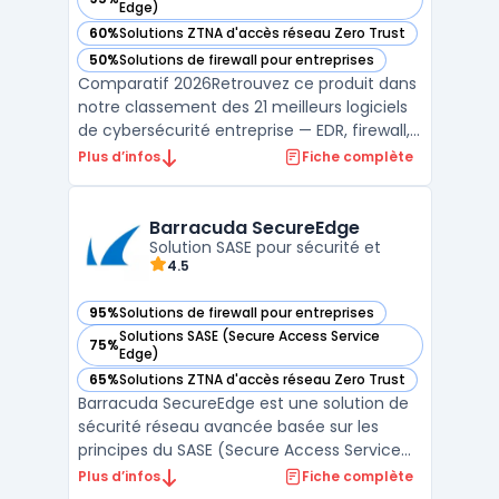
— voir Cloudflare Zero Trust dans cette catégorie
Edge)
60%
Solutions ZTNA d'accès réseau Zero Trust
— voir Cloudflare Zero Trust dans cette catégorie
50%
Solutions de firewall pour entreprises
— voir Cloudflare Zero Trust dans cette catégorie
Comparatif 2026Retrouvez ce produit dans
notre classement des 21 meilleurs logiciels
de cybersécurité entreprise — EDR, firewall,
SIEM, XDR. ...
Plus d’infos
Fiche complète
Barracuda SecureEdge
Solution SASE pour sécurité et
4.5
95%
Solutions de firewall pour entreprises
— voir Barracuda SecureEdge dans cette catégorie
Solutions SASE (Secure Access Service
75%
— voir Barracuda SecureEdge dans cette catégorie
Edge)
65%
Solutions ZTNA d'accès réseau Zero Trust
— voir Barracuda SecureEdge dans cette catégorie
Barracuda SecureEdge est une solution de
sécurité réseau avancée basée sur les
principes du SASE (Secure Access Service
Edge), une architecture qui combine les
Plus d’infos
Fiche complète
fonctionnalités réseau et de sécurité dans