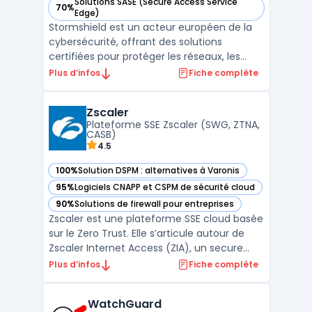
Solutions SASE (Secure Access Service
70%
— voir Stormshield dans cette catégorie
Edge)
Stormshield est un acteur européen de la
cybersécurité, offrant des solutions
certifiées pour protéger les réseaux, les
postes de travail et les environnements
Plus d’infos
Fiche complète
industriels. Avec un savoir-faire reconnu et
des certifications internationales,
Zscaler
Stormshield garantit une protection
Plateforme SSE Zscaler (SWG, ZTNA,
avancée adaptée aux bes ...
CASB)
4.5
100%
Solution DSPM : alternatives à Varonis
— voir Zscaler dans cette catégorie
95%
Logiciels CNAPP et CSPM de sécurité cloud
— voir Zscaler dans cette catégorie
90%
Solutions de firewall pour entreprises
— voir Zscaler dans cette catégorie
Zscaler est une plateforme SSE cloud basée
sur le Zero Trust. Elle s’articule autour de
Zscaler Internet Access (ZIA), un secure
web gateway cloud opéré en proxy cloud
Plus d’infos
Fiche complète
pour sécuriser l’accès web et SaaS, et de
fonctions CASB cloud pour le contrôle et la
WatchGuard
protection des données. L’architecture en