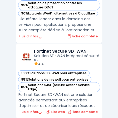
Solution de protection contre les
95%
— voir Cloudflare Application Services dans cette catégorie
attaques DDoS
90%
Logiciels WAAP : alternatives à Cloudflare
— voir Cloudflare Application Services dans cette catégorie
Cloudflare, leader dans le domaine des
services pour applications, propose une
suite complète dédiée à l'optimisation et à
la sécurité des applications Internet. Ces
Plus d’infos
Fiche complète
services sont conçus pour garantir une
performance optimale et une fiabilité sans
Fortinet Secure SD-WAN
faille. Le service Argo Smart Routing, par
Solution SD-WAN intégrant sécurité
exemple, ...
et
4.4
100%
Solutions SD-WAN pour entreprises
— voir Fortinet Secure SD-WAN dans cette catégorie
95%
Solutions de firewall pour entreprises
— voir Fortinet Secure SD-WAN dans cette catégorie
Solutions SASE (Secure Access Service
85%
— voir Fortinet Secure SD-WAN dans cette catégorie
Edge)
Fortinet Secure SD-WAN est une solution
avancée permettant aux entreprises
d'optimiser et de sécuriser leurs réseaux
étendus (Wide Area Networks). Intégrant
Plus d’infos
Site web
Fiche complète
nativement les fonctionnalités SD-WAN et