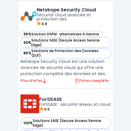
de sécurité réseau, cette plateforme
Netskope Security Cloud
assure une connectivité fiable et
Sécurité cloud avancée et
performante tout en protégeant ...
protection des
4.8
95%
Solution DSPM : alternatives à Varonis
— voir Netskope Security Cloud dans cette catégorie
Solutions SASE (Secure Access Service
90%
— voir Netskope Security Cloud dans cette catégorie
Edge)
Solutions de Protection des Données
85%
— voir Netskope Security Cloud dans cette catégorie
(DLP)
Netskope Security Cloud est une solution
avancée de sécurité cloud qui offre une
protection complète des données et des
applications dans les environnements
Plus d’infos
Fiche complète
cloud. En tant que Cloud Access Security
Broker (CASB), Netskope permet aux
entreprises de contrôler et de sécuriser
FortiSASE
l'accès à leurs données et ...
FortiSASE : sécurité réseau et cloud
4.5
Solutions SASE (Secure Access Service
100%
— voir FortiSASE dans cette catégorie
Edge)