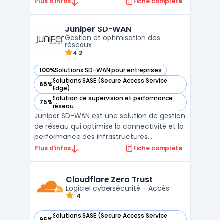
performances applicatives et leur sécurité.
Plus d’infos
Fiche complète
Grâce à son architecture avancée, elle
permet de centraliser la gestion du réseau
Juniper SD-WAN
et d'assurer une connectivité efficace
Gestion et optimisation des
entre les sites distan ...
réseaux
4.2
100%
Solutions SD-WAN pour entreprises
— voir Juniper SD-WAN dans cette catégorie
Solutions SASE (Secure Access Service
85%
— voir Juniper SD-WAN dans cette catégorie
Edge)
Solution de supervision et performance
75%
— voir Juniper SD-WAN dans cette catégorie
réseau
Juniper SD-WAN est une solution de gestion
de réseau qui optimise la connectivité et la
performance des infrastructures
distribuées. Elle permet aux entreprises de
Plus d’infos
Fiche complète
simplifier la gestion de leurs réseaux SD-
WAN grâce à une automatisation avancée
et une visibilité complète sur le trafic. Cette
Cloudflare Zero Trust
solutio ...
Logiciel cybersécurité - Accès
4
Solutions SASE (Secure Access Service
95%