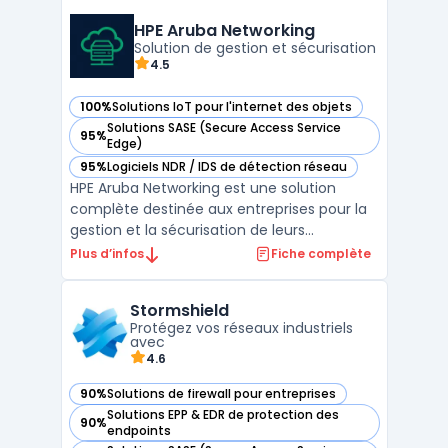
ID, User-ID et Device-ID. Ces fonctionnalités
assurent un contrôle précis des
HPE Aruba Networking
applications, des u ...
Solution de gestion et sécurisation
4.5
100%
Solutions IoT pour l'internet des objets
— voir HPE Aruba Networking dans cette catégorie
Solutions SASE (Secure Access Service
95%
— voir HPE Aruba Networking dans cette catégorie
Edge)
95%
Logiciels NDR / IDS de détection réseau
— voir HPE Aruba Networking dans cette catégorie
HPE Aruba Networking est une solution
complète destinée aux entreprises pour la
gestion et la sécurisation de leurs
infrastructures réseau. Elle repose sur les
Plus d’infos
Fiche complète
concepts avancés du SASE (Secure Access
Service Edge) et de la Zero Trust Network
Stormshield
Architecture, permettant une protection
Protégez vos réseaux industriels
optimale des donné ...
avec
4.6
90%
Solutions de firewall pour entreprises
— voir Stormshield dans cette catégorie
Solutions EPP & EDR de protection des
90%
— voir Stormshield dans cette catégorie
endpoints