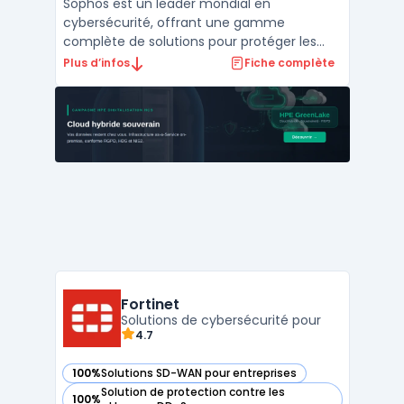
Sophos est un leader mondial en
cybersécurité, offrant une gamme
complète de solutions pour protéger les
endpoints, les réseaux, les applications
Plus d’infos
Fiche complète
cloud, et les utilisateurs. Grâce à une
approche intégrée, Sophos combine des
technologies avancées avec une gestion
centralisée pour simplifier la cybers ...
Fortinet
Solutions de cybersécurité pour
4.7
100%
Solutions SD-WAN pour entreprises
— voir Fortinet dans cette catégorie
Solution de protection contre les
100%