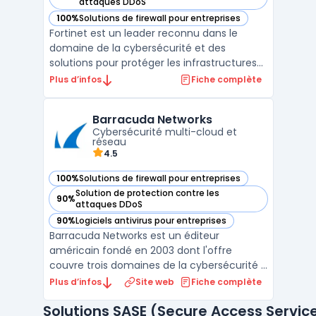
— voir Fortinet dans cette catégorie
attaques DDoS
100%
Solutions de firewall pour entreprises
— voir Fortinet dans cette catégorie
Fortinet est un leader reconnu dans le
domaine de la cybersécurité et des
solutions pour protéger les infrastructures
numériques des entreprises. Avec son
Plus d’infos
Fiche complète
approche unifiée et intégrée, Fortinet
répond aux besoins en sécurité réseau,
Barracuda Networks
cloud, et des terminaux, tout en assurant la
Cybersécurité multi-cloud et
conformité et la perfo ...
réseau
4.5
100%
Solutions de firewall pour entreprises
— voir Barracuda Networks dans cette catégorie
Solution de protection contre les
90%
— voir Barracuda Networks dans cette catégorie
attaques DDoS
90%
Logiciels antivirus pour entreprises
— voir Barracuda Networks dans cette catégorie
Barracuda Networks est un éditeur
américain fondé en 2003 dont l'offre
couvre trois domaines de la cybersécurité :
email security, protection des applications
Plus d’infos
Site web
Fiche complète
web et réseaux, et sauvegarde des
Solutions SASE (Secure Access Servic
données. La plateforme BarracudaONE