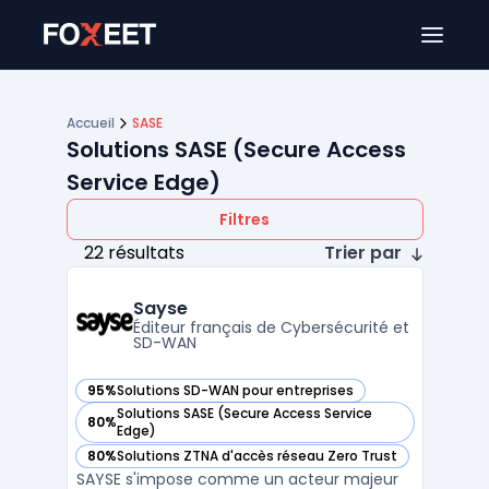
Ouver
Accueil
SASE
Solutions SASE (Secure Access
Service Edge)
Filtres
22 résultats
Trier par
Sayse
Éditeur français de Cybersécurité et
SD-WAN
95%
Solutions SD-WAN pour entreprises
— voir Sayse dans cette catégorie
Solutions SASE (Secure Access Service
80%
— voir Sayse dans cette catégorie
Edge)
80%
Solutions ZTNA d'accès réseau Zero Trust
— voir Sayse dans cette catégorie
SAYSE s'impose comme un acteur majeur