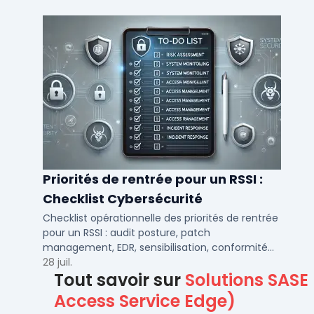
DSI.
Priorités de rentrée pour un RSSI :
Checklist Cybersécurité
Checklist opérationnelle des priorités de rentrée
pour un RSSI : audit posture, patch
management, EDR, sensibilisation, conformité
NIS2 et plan de continuité.
28 juil.
Tout savoir sur
Solutions SASE
Access Service Edge)