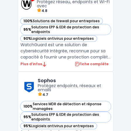
Protégez réseau, endpoints et Wi-Fi
prox ...
avec
4.8
100%
Solutions de firewall pour entreprises
— voir WatchGuard dans cette catégorie
Solutions EPP & EDR de protection des
95%
— voir WatchGuard dans cette catégorie
endpoints
90%
Logiciels antivirus pour entreprises
— voir WatchGuard dans cette catégorie
WatchGuard est une solution de
cybersécurité intégrée, reconnue pour sa
capacité à fournir une protection complète
et simplifiée des réseaux, des endpoints et
Plus d’infos
Fiche complète
des utilisateurs. Avec des outils conçus pour
les entreprises de toutes tailles,
Sophos
WatchGuard facilite la gestion de la
Protégez endpoints, réseaux et
sécurité grâce à des so ...
emails
4.7
Services MDR de détection et réponse
100%
— voir Sophos dans cette catégorie
managées
Solutions EPP & EDR de protection des
95%
— voir Sophos dans cette catégorie
endpoints
95%
Logiciels antivirus pour entreprises
— voir Sophos dans cette catégorie