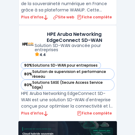
de la souveraineté numérique en France
grâce à sa plateforme WANUP. Cette
solution de SD-WAN permet aux entreprises
Plus d’infos
Site web
Fiche complète
de s'affranchir de la dépendance vis-à-vis
d'un opérateur unique en agrégeant
HPE Aruba Networking
plusieurs types d'accès comme la fibre
EdgeConnect SD-WAN
optique, la 4G/5G ou le satel ...
Solution SD-WAN avancée pour
entreprises
4.4
90%
Solutions SD-WAN pour entreprises
— voir HPE Aruba Networking EdgeConnect SD-WAN dans cet
Solution de supervision et performance
80%
— voir HPE Aruba Networking EdgeConnect SD-WAN dans cet
réseau
Solutions SASE (Secure Access Service
80%
— voir HPE Aruba Networking EdgeConnect SD-WAN dans cet
Edge)
HPE Aruba Networking EdgeConnect SD-
WAN est une solution SD-WAN d'entreprise
conçue pour optimiser la connectivité et la
sécurité des infrastructures réseaux. En
Plus d’infos
Fiche complète
s'appuyant sur une architecture WAN
hybride, elle permet une gestion SD-WAN
avancée et une connectivité multi-cloud