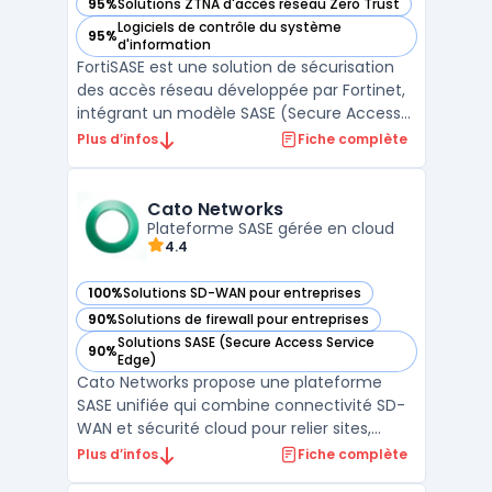
95%
Solutions ZTNA d'accès réseau Zero Trust
— voir FortiSASE dans cette catégorie
Logiciels de contrôle du système
95%
— voir FortiSASE dans cette catégorie
d'information
FortiSASE est une solution de sécurisation
des accès réseau développée par Fortinet,
intégrant un modèle SASE (Secure Access
Service Edge). Cette plateforme combine
Plus d’infos
Fiche complète
un SD-WAN sécurisé avec des
fonctionnalités avancées de cybersécurité
cloud, permettant aux entreprises de
Cato Networks
Plateforme SASE gérée en cloud
sécuriser et d’optimiser la ...
4.4
100%
Solutions SD-WAN pour entreprises
— voir Cato Networks dans cette catégorie
90%
Solutions de firewall pour entreprises
— voir Cato Networks dans cette catégorie
Solutions SASE (Secure Access Service
90%
— voir Cato Networks dans cette catégorie
Edge)
Cato Networks propose une plateforme
SASE unifiée qui combine connectivité SD-
WAN et sécurité cloud pour relier sites,
ressources cloud et utilisateurs mobiles. La
Plus d’infos
Fiche complète
pile intègre ZTNA, Firewall as a Service, SWG,