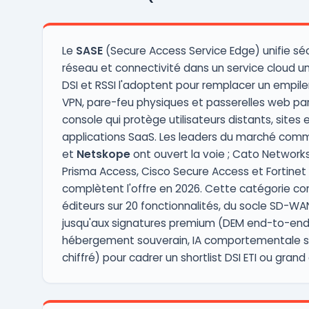
regroupe l'ensemble des produits sous une
console d'administration unif ...
Le
SASE
(Secure Access Service Edge) unifie séc
réseau et connectivité dans un service cloud un
DSI et RSSI l'adoptent pour remplacer un empi
VPN, pare-feu physiques et passerelles web par
console qui protège utilisateurs distants, sites 
applications SaaS. Les leaders du marché co
et
Netskope
ont ouvert la voie ; Cato Networks
Prisma Access, Cisco Secure Access et Fortinet 
complètent l'offre en 2026. Cette catégorie c
éditeurs sur 20 fonctionnalités, du socle SD-W
jusqu'aux signatures premium (DEM end-to-end
hébergement souverain, IA comportementale su
chiffré) pour cadrer un shortlist DSI ETI ou gran