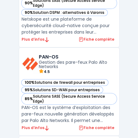
Solutions SASE (Secure Access Service
90%
— voir Netskope dans cette catégorie
Edge)
90%
Solution DSPM : alternatives à Varonis
— voir Netskope dans cette catégorie
Netskope est une plateforme de
cybersécurité cloud-native conçue pour
protéger les entreprises dans leur
transformation numérique. Avec des
Plus d’infos
Fiche complète
solutions intégrées pour la sécurité des
utilisateurs, des applications et des
PAN-OS
données, Netskope offre une visibilité et un
Gestion des pare-feux Palo Alto
contrôle sans précédent sur les acti ...
Networks
4.5
100%
Solutions de firewall pour entreprises
— voir PAN-OS dans cette catégorie
95%
Solutions SD-WAN pour entreprises
— voir PAN-OS dans cette catégorie
Solutions SASE (Secure Access Service
85%
— voir PAN-OS dans cette catégorie
Edge)
PAN-OS est le système d’exploitation des
pare-feux nouvelle génération développés
par Palo Alto Networks. Il permet une
gestion avancée de la sécurité réseau en
Plus d’infos
Fiche complète
intégrant des technologies telles que App-