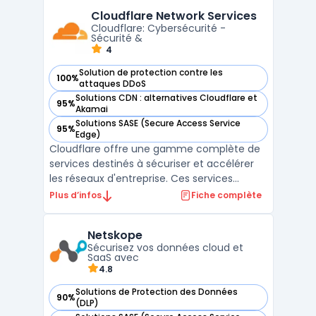
CASB cloud et DLP cloud au sein d’un même
Cloudflare Network Services
service, avec une approche zero trust
Cloudflare: Cybersécurité -
orientée ...
Sécurité &
4
Solution de protection contre les
100%
— voir Cloudflare Network Services dans cette catégorie
attaques DDoS
Solutions CDN : alternatives Cloudflare et
95%
— voir Cloudflare Network Services dans cette catégorie
Akamai
Solutions SASE (Secure Access Service
95%
— voir Cloudflare Network Services dans cette catégorie
Edge)
Cloudflare offre une gamme complète de
services destinés à sécuriser et accélérer
les réseaux d'entreprise. Ces services
combinent sécurité, performances et
Plus d’infos
Fiche complète
fiabilité. Ils permettent de connecter,
sécuriser et booster les performances des
Netskope
réseaux. En complément, Cloudflare
Sécurisez vos données cloud et
propose des modules additi ...
SaaS avec
4.8
Solutions de Protection des Données
90%
— voir Netskope dans cette catégorie
(DLP)