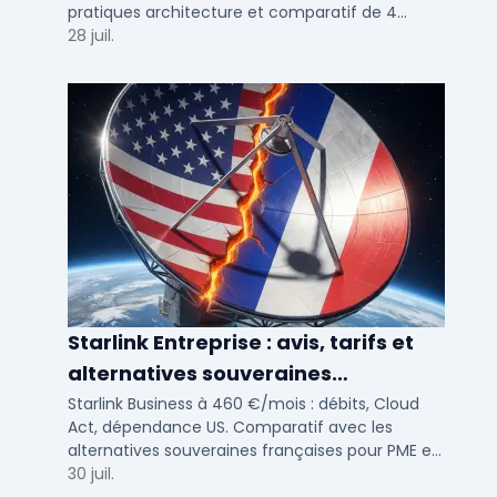
pratiques architecture et comparatif de 4
solutions testees par des DSI en 2025.
28 juil.
Starlink Entreprise : avis, tarifs et
alternatives souveraines
françaises 2026
Starlink Business à 460 €/mois : débits, Cloud
Act, dépendance US. Comparatif avec les
alternatives souveraines françaises pour PME et
ETI multi-sites. Avis terrain et critères de choix
30 juil.