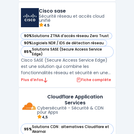
une plateforme cloud unique. Cette
Cisco sase
approche permet aux entreprises de
Sécurité réseau et accès cloud
centraliser la gestion de l ...
unifié
4.5
90%
Solutions ZTNA d'accès réseau Zero Trust
— voir Cisco sase dans cette catégorie
90%
Logiciels NDR / IDS de détection réseau
— voir Cisco sase dans cette catégorie
Solutions SASE (Secure Access Service
85%
— voir Cisco sase dans cette catégorie
Edge)
Cisco SASE (Secure Access Service Edge)
est une solution qui combine les
fonctionnalités réseau et sécurité en une
architecture unifiée, optimisée pour les
Plus d’infos
Fiche complète
entreprises modernes. Cette approche
permet aux organisations de sécuriser et
Cloudflare Application
de simplifier l'accès aux ressources cloud,
Services
aux applications SaaS ...
Cybersécurité - Sécurité & CDN
pour Apps
4,5
Solutions CDN : alternatives Cloudflare et
95%
— voir Cloudflare Application Services dans cette catégorie
Akamai