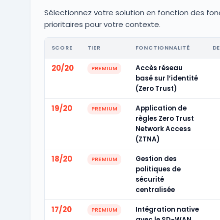
Sélectionnez votre solution en fonction des fon
prioritaires pour votre contexte.
SCORE
TIER
FONCTIONNALITÉ
DE
20/20
Accès réseau
PREMIUM
basé sur l’identité
(Zero Trust)
19/20
Application de
PREMIUM
règles Zero Trust
Network Access
(ZTNA)
18/20
Gestion des
PREMIUM
politiques de
sécurité
centralisée
17/20
Intégration native
PREMIUM
avec le SD-WAN