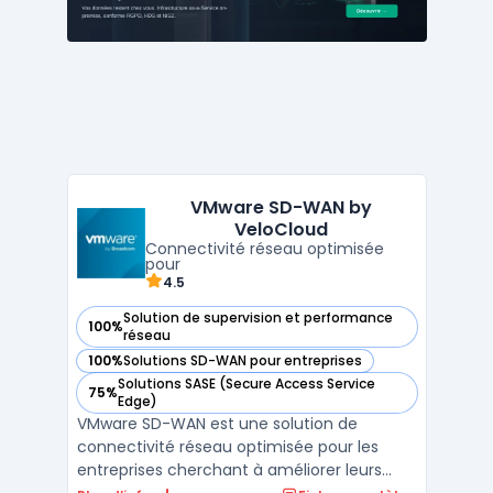
performante, adaptée a ...
VMware SD-WAN by
VeloCloud
Connectivité réseau optimisée
pour
4.5
Solution de supervision et performance
100%
— voir VMware SD-WAN by VeloCloud dans cette catégorie
réseau
100%
Solutions SD-WAN pour entreprises
— voir VMware SD-WAN by VeloCloud dans cette catégorie
Solutions SASE (Secure Access Service
75%
— voir VMware SD-WAN by VeloCloud dans cette catégorie
Edge)
VMware SD-WAN est une solution de
connectivité réseau optimisée pour les
entreprises cherchant à améliorer leurs