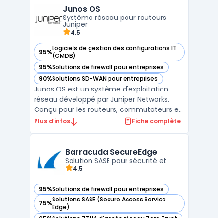
WAN grâce à une automatisation avancée
Junos OS
et une visibilité complète sur le trafic. Cette
Système réseau pour routeurs
solutio ...
Juniper
4.5
Logiciels de gestion des configurations IT
95%
— voir Junos OS dans cette catégorie
(CMDB)
95%
Solutions de firewall pour entreprises
— voir Junos OS dans cette catégorie
90%
Solutions SD-WAN pour entreprises
— voir Junos OS dans cette catégorie
Junos OS est un système d'exploitation
réseau développé par Juniper Networks.
Conçu pour les routeurs, commutateurs et
pare-feu de la marque, il repose sur une
Plus d’infos
Fiche complète
architecture modulaire garantissant
stabilité, sécurité et performance. Basé sur
FreeBSD, il offre un environnement robuste
Barracuda SecureEdge
et une programma ...
Solution SASE pour sécurité et
4.5
95%
Solutions de firewall pour entreprises
— voir Barracuda SecureEdge dans cette catégorie
Solutions SASE (Secure Access Service
75%
— voir Barracuda SecureEdge dans cette catégorie
Edge)