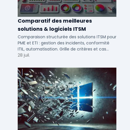
Comparatif des meilleures
solutions & logiciels ITSM
Comparaison structurée des solutions ITSM pour
PME et ETI : gestion des incidents, conformité
ITIL, automatisation. Grille de critères et cas
d'usage par taille d'entreprise.
28 juil.