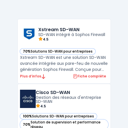
Xstream SD-WAN
SD-WAN intégré à Sophos Firewall
4.5
70%
Solutions SD-WAN pour entreprises
— voir Xstream SD-WAN dans cette catégorie
Xstream SD-WAN est une solution SD-WAN
avancée intégrée aux pare-feu de nouvelle
génération Sophos Firewall. Conçue pour
optimiser la connectivité réseau et la
Plus d’infos
Fiche complète
sécurité, elle permet un routage intelligent
du trafic en fonction des performances et
Cisco SD-WAN
de la disponibilité des liaisons. Grâce à son
Gestion des réseaux d'entreprise
moteur ...
SD-WAN
4.5
100%
Solutions SD-WAN pour entreprises
— voir Cisco SD-WAN dans cette catégorie
Solution de supervision et performance
70%
— voir Cisco SD-WAN dans cette catégorie
réseau