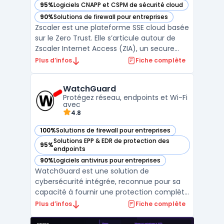
95%
Logiciels CNAPP et CSPM de sécurité cloud
— voir Zscaler dans cette catégorie
90%
Solutions de firewall pour entreprises
— voir Zscaler dans cette catégorie
Zscaler est une plateforme SSE cloud basée
sur le Zero Trust. Elle s’articule autour de
Zscaler Internet Access (ZIA), un secure
web gateway cloud opéré en proxy cloud
Plus d’infos
Fiche complète
pour sécuriser l’accès web et SaaS, et de
fonctions CASB cloud pour le contrôle et la
WatchGuard
protection des données. L’architecture en
Protégez réseau, endpoints et Wi-Fi
prox ...
avec
4.8
100%
Solutions de firewall pour entreprises
— voir WatchGuard dans cette catégorie
Solutions EPP & EDR de protection des
95%
— voir WatchGuard dans cette catégorie
endpoints
90%
Logiciels antivirus pour entreprises
— voir WatchGuard dans cette catégorie
WatchGuard est une solution de
cybersécurité intégrée, reconnue pour sa
capacité à fournir une protection complète
et simplifiée des réseaux, des endpoints et
Plus d’infos
Fiche complète
des utilisateurs. Avec des outils conçus pour
les entreprises de toutes tailles,