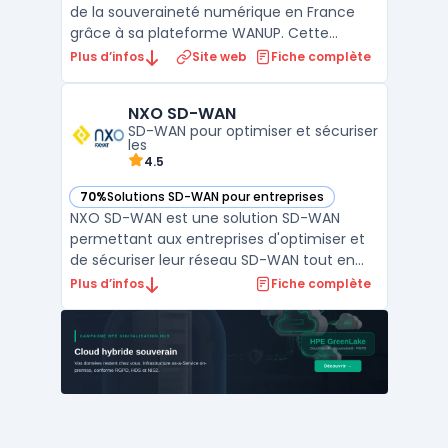
de la souveraineté numérique en France
grâce à sa plateforme WANUP. Cette
solution de SD-WAN permet aux entreprises
Plus d’infos
Site web
Fiche complète
de s'affranchir de la dépendance vis-à-vis
d'un opérateur unique en agrégeant
NXO SD-WAN
plusieurs types d'accès comme la fibre
SD-WAN pour optimiser et sécuriser
optique, la 4G/5G ou le satel ...
les
4.5
70%
Solutions SD-WAN pour entreprises
— voir NXO SD-WAN dans cette catégorie
NXO SD-WAN est une solution SD-WAN
permettant aux entreprises d'optimiser et
de sécuriser leur réseau SD-WAN tout en
améliorant la performance de leurs
Plus d’infos
Fiche complète
applications critiques. En intégrant des
technologies avancées de virtualisation et
d'automatisation, cette solution offre une
architecture SD-WAN a ...