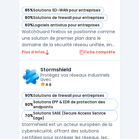
85%
Solutions SD-WAN pour entreprises
— voir WatchGuard Firebox dans cette catégorie
80%
Solutions de firewall pour entreprises
— voir WatchGuard Firebox dans cette catégorie
60%
Logiciels antivirus pour entreprises
— voir WatchGuard Firebox dans cette catégorie
WatchGuard Firebox se positionne comme
une solution de premier plan dans le
domaine de la sécurité réseau unifiée, en
offrant une gamme complète de
Plus d’infos
Fiche complète
fonctionnalités pour protéger les
entreprises contre les menaces
Stormshield
numériques en constante évolution. Cette
Protégez vos réseaux industriels
plateforme intègre une gestion réseau
avec
centrali ...
4.6
90%
Solutions de firewall pour entreprises
— voir Stormshield dans cette catégorie
Solutions EPP & EDR de protection des
90%
— voir Stormshield dans cette catégorie
endpoints
Solutions SASE (Secure Access Service
70%
— voir Stormshield dans cette catégorie
Edge)
Stormshield est un acteur européen de la
cybersécurité, offrant des solutions
certifiées pour protéger les réseaux, les