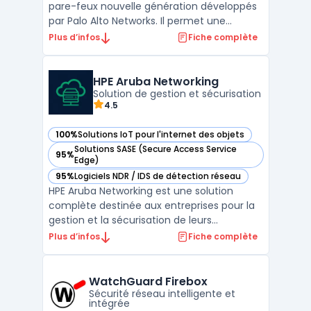
pare-feux nouvelle génération développés
par Palo Alto Networks. Il permet une
gestion avancée de la sécurité réseau en
Plus d’infos
Fiche complète
intégrant des technologies telles que App-
ID, User-ID et Device-ID. Ces fonctionnalités
assurent un contrôle précis des
HPE Aruba Networking
applications, des u ...
Solution de gestion et sécurisation
4.5
100%
Solutions IoT pour l'internet des objets
— voir HPE Aruba Networking dans cette catégorie
Solutions SASE (Secure Access Service
95%
— voir HPE Aruba Networking dans cette catégorie
Edge)
95%
Logiciels NDR / IDS de détection réseau
— voir HPE Aruba Networking dans cette catégorie
HPE Aruba Networking est une solution
complète destinée aux entreprises pour la
gestion et la sécurisation de leurs
infrastructures réseau. Elle repose sur les
Plus d’infos
Fiche complète
concepts avancés du SASE (Secure Access
Service Edge) et de la Zero Trust Network
Architecture, permettant une protection
WatchGuard Firebox
optimale des donné ...
Sécurité réseau intelligente et
intégrée