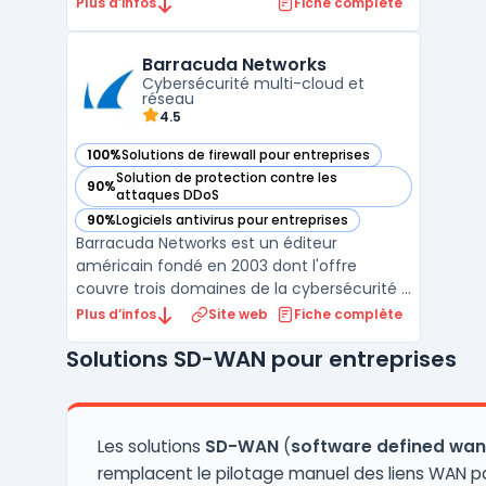
numériques des entreprises. Avec son
Plus d’infos
Fiche complète
approche unifiée et intégrée, Fortinet
répond aux besoins en sécurité réseau,
Barracuda Networks
cloud, et des terminaux, tout en assurant la
Cybersécurité multi-cloud et
conformité et la perfo ...
réseau
4.5
100%
Solutions de firewall pour entreprises
— voir Barracuda Networks dans cette catégorie
Solution de protection contre les
90%
— voir Barracuda Networks dans cette catégorie
attaques DDoS
90%
Logiciels antivirus pour entreprises
— voir Barracuda Networks dans cette catégorie
Barracuda Networks est un éditeur
américain fondé en 2003 dont l'offre
couvre trois domaines de la cybersécurité :
email security, protection des applications
Plus d’infos
Site web
Fiche complète
web et réseaux, et sauvegarde des
Solutions SD-WAN pour entreprises
données. La plateforme BarracudaONE
regroupe l'ensemble des produits sous une
console d'administration unif ...
Les solutions
SD-WAN
(
software defined wan
remplacent le pilotage manuel des liens WAN p