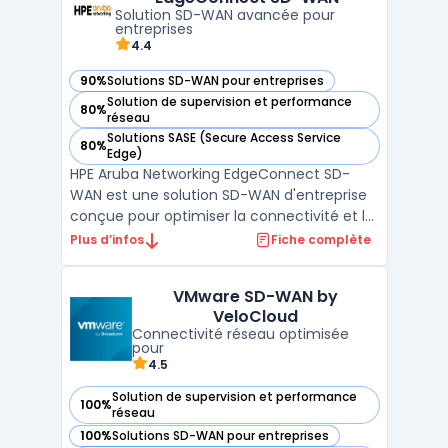
génération, garantis ...
Solution SD-WAN avancée pour
entreprises
4.4
90%
Solutions SD-WAN pour entreprises
— voir HPE Aruba Networking EdgeConnect SD-WAN dans cet
Solution de supervision et performance
80%
— voir HPE Aruba Networking EdgeConnect SD-WAN dans cet
réseau
Solutions SASE (Secure Access Service
80%
— voir HPE Aruba Networking EdgeConnect SD-WAN dans cet
Edge)
HPE Aruba Networking EdgeConnect SD-
WAN est une solution SD-WAN d'entreprise
conçue pour optimiser la connectivité et la
sécurité des infrastructures réseaux. En
Plus d’infos
Fiche complète
s'appuyant sur une architecture WAN
hybride, elle permet une gestion SD-WAN
VMware SD-WAN by
avancée et une connectivité multi-cloud
VeloCloud
performante, adaptée a ...
Connectivité réseau optimisée
pour
4.5
Solution de supervision et performance
100%
— voir VMware SD-WAN by VeloCloud dans cette catégorie
réseau
100%
Solutions SD-WAN pour entreprises
— voir VMware SD-WAN by VeloCloud dans cette catégorie