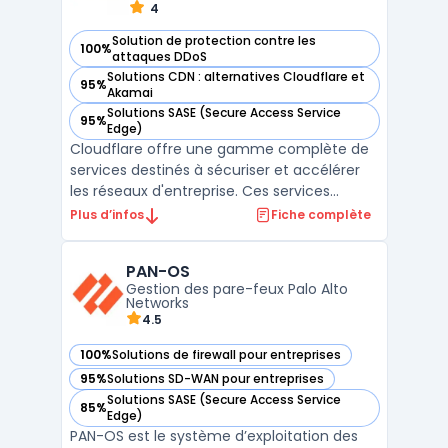
4
Solution de protection contre les
100%
— voir Cloudflare Network Services dans cette catégorie
attaques DDoS
Solutions CDN : alternatives Cloudflare et
95%
— voir Cloudflare Network Services dans cette catégorie
Akamai
Solutions SASE (Secure Access Service
95%
— voir Cloudflare Network Services dans cette catégorie
Edge)
Cloudflare offre une gamme complète de
services destinés à sécuriser et accélérer
les réseaux d'entreprise. Ces services
combinent sécurité, performances et
Plus d’infos
Fiche complète
fiabilité. Ils permettent de connecter,
sécuriser et booster les performances des
PAN-OS
réseaux. En complément, Cloudflare
Gestion des pare-feux Palo Alto
propose des modules additi ...
Networks
4.5
100%
Solutions de firewall pour entreprises
— voir PAN-OS dans cette catégorie
95%
Solutions SD-WAN pour entreprises
— voir PAN-OS dans cette catégorie
Solutions SASE (Secure Access Service
85%
— voir PAN-OS dans cette catégorie
Edge)
PAN-OS est le système d’exploitation des