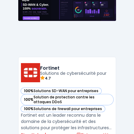
WatchGuard facilite la gestion de la
sécurité grâce à des so ...
Fortinet
Solutions de cybersécurité pour
4.7
100%
Solutions SD-WAN pour entreprises
— voir Fortinet dans cette catégorie
Solution de protection contre les
100%
— voir Fortinet dans cette catégorie
attaques DDoS
100%
Solutions de firewall pour entreprises
— voir Fortinet dans cette catégorie
Fortinet est un leader reconnu dans le
domaine de la cybersécurité et des
solutions pour protéger les infrastructures