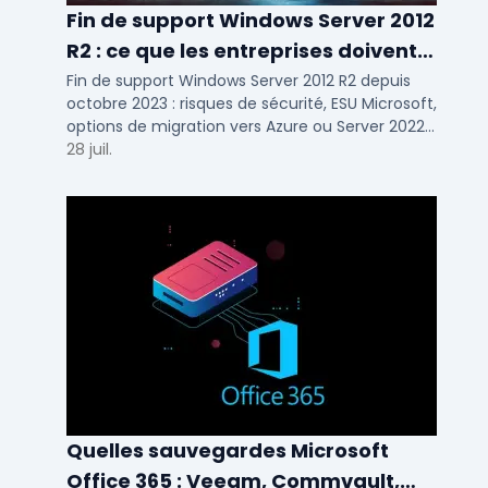
Fin de support Windows Server 2012
R2 : ce que les entreprises doivent
savoir
Fin de support Windows Server 2012 R2 depuis
octobre 2023 : risques de sécurité, ESU Microsoft,
options de migration vers Azure ou Server 2022
pour TPE, PME et ETI.
28 juil.
Quelles sauvegardes Microsoft
Office 365 : Veeam, Commvault,