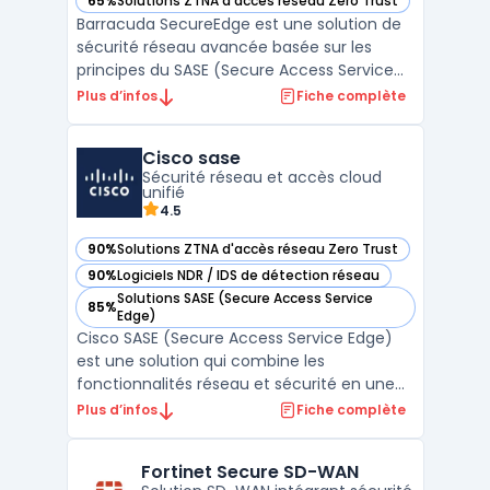
65%
Solutions ZTNA d'accès réseau Zero Trust
— voir Barracuda SecureEdge dans cette catégorie
Barracuda SecureEdge est une solution de
sécurité réseau avancée basée sur les
principes du SASE (Secure Access Service
Edge), une architecture qui combine les
Plus d’infos
Fiche complète
fonctionnalités réseau et de sécurité dans
une plateforme cloud unique. Cette
Cisco sase
approche permet aux entreprises de
Sécurité réseau et accès cloud
centraliser la gestion de l ...
unifié
4.5
90%
Solutions ZTNA d'accès réseau Zero Trust
— voir Cisco sase dans cette catégorie
90%
Logiciels NDR / IDS de détection réseau
— voir Cisco sase dans cette catégorie
Solutions SASE (Secure Access Service
85%
— voir Cisco sase dans cette catégorie
Edge)
Cisco SASE (Secure Access Service Edge)
est une solution qui combine les
fonctionnalités réseau et sécurité en une
architecture unifiée, optimisée pour les
Plus d’infos
Fiche complète
entreprises modernes. Cette approche
permet aux organisations de sécuriser et
Fortinet Secure SD-WAN
de simplifier l'accès aux ressources cloud,