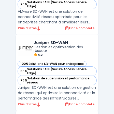
Solutions SASE (Secure Access Service
75%
— voir VMware SD-WAN by VeloCloud dans cette catégorie
Edge)
VMware SD-WAN est une solution de
connectivité réseau optimisée pour les
entreprises cherchant à améliorer leurs
performances applicatives et leur sécurité.
Plus d’infos
Fiche complète
Grâce à son architecture avancée, elle
permet de centraliser la gestion du réseau
Juniper SD-WAN
et d'assurer une connectivité efficace
Gestion et optimisation des
entre les sites distan ...
réseaux
4.2
100%
Solutions SD-WAN pour entreprises
— voir Juniper SD-WAN dans cette catégorie
Solutions SASE (Secure Access Service
85%
— voir Juniper SD-WAN dans cette catégorie
Edge)
Solution de supervision et performance
75%
— voir Juniper SD-WAN dans cette catégorie
réseau
Juniper SD-WAN est une solution de gestion
de réseau qui optimise la connectivité et la
performance des infrastructures
distribuées. Elle permet aux entreprises de
Plus d’infos
Fiche complète
simplifier la gestion de leurs réseaux SD-