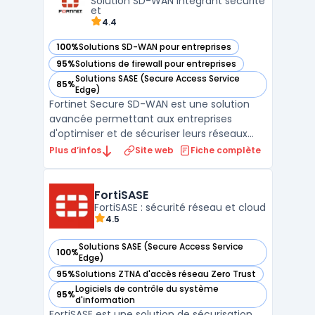
Solution SD-WAN intégrant sécurité
aux applications SaaS ...
et
4.4
100%
Solutions SD-WAN pour entreprises
— voir Fortinet Secure SD-WAN dans cette catégorie
95%
Solutions de firewall pour entreprises
— voir Fortinet Secure SD-WAN dans cette catégorie
Solutions SASE (Secure Access Service
85%
— voir Fortinet Secure SD-WAN dans cette catégorie
Edge)
Fortinet Secure SD-WAN est une solution
avancée permettant aux entreprises
d'optimiser et de sécuriser leurs réseaux
étendus (Wide Area Networks). Intégrant
Plus d’infos
Site web
Fiche complète
nativement les fonctionnalités SD-WAN et
de sécurité réseau, cette plateforme
assure une connectivité fiable et
FortiSASE
FortiSASE : sécurité réseau et cloud
performante tout en protégeant ...
4.5
Solutions SASE (Secure Access Service
100%
— voir FortiSASE dans cette catégorie
Edge)
95%
Solutions ZTNA d'accès réseau Zero Trust
— voir FortiSASE dans cette catégorie
Logiciels de contrôle du système
95%
— voir FortiSASE dans cette catégorie
d'information
FortiSASE est une solution de sécurisation