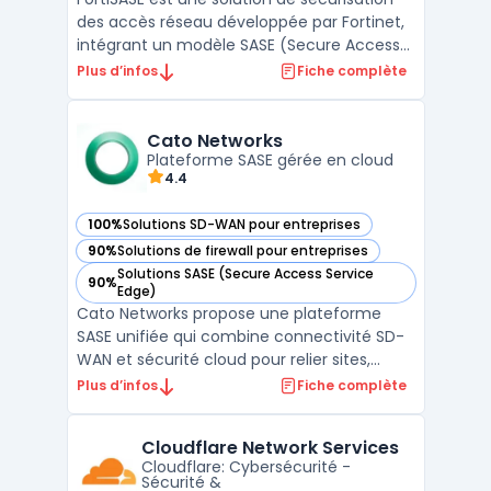
des accès réseau développée par Fortinet,
intégrant un modèle SASE (Secure Access
Service Edge). Cette plateforme combine
Plus d’infos
Fiche complète
un SD-WAN sécurisé avec des
fonctionnalités avancées de cybersécurité
cloud, permettant aux entreprises de
Cato Networks
Plateforme SASE gérée en cloud
sécuriser et d’optimiser la ...
4.4
100%
Solutions SD-WAN pour entreprises
— voir Cato Networks dans cette catégorie
90%
Solutions de firewall pour entreprises
— voir Cato Networks dans cette catégorie
Solutions SASE (Secure Access Service
90%
— voir Cato Networks dans cette catégorie
Edge)
Cato Networks propose une plateforme
SASE unifiée qui combine connectivité SD-
WAN et sécurité cloud pour relier sites,
ressources cloud et utilisateurs mobiles. La
Plus d’infos
Fiche complète
pile intègre ZTNA, Firewall as a Service, SWG,
CASB cloud et DLP cloud au sein d’un même
Cloudflare Network Services
service, avec une approche zero trust
Cloudflare: Cybersécurité -
orientée ...
Sécurité &