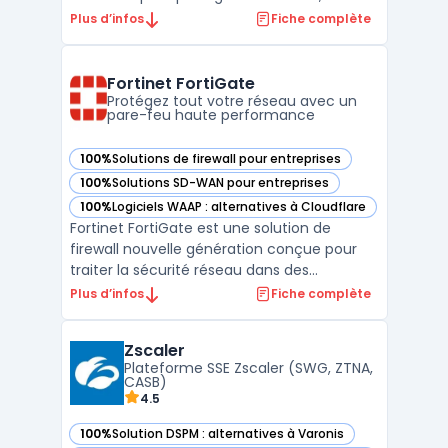
postes de travail et les environnements
Plus d’infos
Fiche complète
industriels. Avec un savoir-faire reconnu et
des certifications internationales,
Stormshield garantit une protection
Fortinet FortiGate
avancée adaptée aux bes ...
Protégez tout votre réseau avec un
pare-feu haute performance
100%
Solutions de firewall pour entreprises
— voir Fortinet FortiGate dans cette catégorie
100%
Solutions SD-WAN pour entreprises
— voir Fortinet FortiGate dans cette catégorie
100%
Logiciels WAAP : alternatives à Cloudflare
— voir Fortinet FortiGate dans cette catégorie
Fortinet FortiGate est une solution de
firewall nouvelle génération conçue pour
traiter la sécurité réseau dans des
environnements où la performance et
Plus d’infos
Fiche complète
l’intégration sont prioritaires. Son usage
concerne les entreprises qui doivent gérer
Zscaler
un important volume de trafic, tout en
Plateforme SSE Zscaler (SWG, ZTNA,
assurant une visibilité ...
CASB)
4.5
100%
Solution DSPM : alternatives à Varonis
— voir Zscaler dans cette catégorie