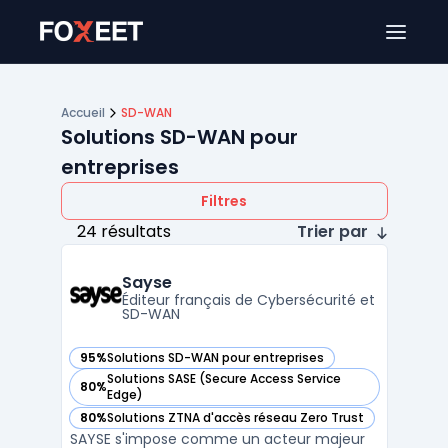
Ouver
Accueil
SD-WAN
Solutions SD-WAN pour
entreprises
Filtres
24 résultats
Trier par
Sayse
Éditeur français de Cybersécurité et
SD-WAN
95%
Solutions SD-WAN pour entreprises
— voir Sayse dans cette catégorie
Solutions SASE (Secure Access Service
80%
— voir Sayse dans cette catégorie
Edge)
80%
Solutions ZTNA d'accès réseau Zero Trust
— voir Sayse dans cette catégorie
SAYSE s'impose comme un acteur majeur