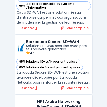
Logiciels de contrôle du système
55%
— voir Cisco SD-WAN dans cette catégorie
d'information
Cisco SD-WAN est une solution réseau
d'entreprise qui permet aux organisations
de moderniser la gestion de leur réseau
WAN tout en intégrant des options de
Plus d’infos
Fiche complète
connectivité multi-cloud et des
fonctionnalités de sécurité avancée.
Barracuda Secure SD-WAN
Conçue pour optimiser les performances
Solution SD-WAN sécurisé avec pare-
réseau, cette technologie s'appuie s ...
feu nouvelle génération.
4.5
95%
Solutions SD-WAN pour entreprises
— voir Barracuda Secure SD-WAN dans cette catégorie
65%
Solutions de firewall pour entreprises
— voir Barracuda Secure SD-WAN dans cette catégorie
Barracuda Secure SD-WAN est une solution
avancée développée par Barracuda
Networks pour renforcer la sécurité réseau
et optimiser la connectivité des entreprises.
Plus d’infos
Fiche complète
Conçu pour les environnements cloud et
hybrides, ce SD-WAN sécurisé intègre des
HPE Aruba Networking
fonctionnalités de pare-feu nouvelle
EdgeConnect SD-WAN