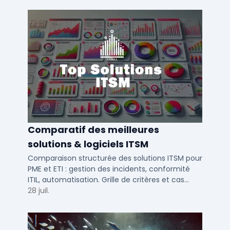
Comparatif des meilleures
solutions & logiciels ITSM
Comparaison structurée des solutions ITSM pour
PME et ETI : gestion des incidents, conformité
ITIL, automatisation. Grille de critères et cas
d'usage par taille d'entreprise.
28 juil.