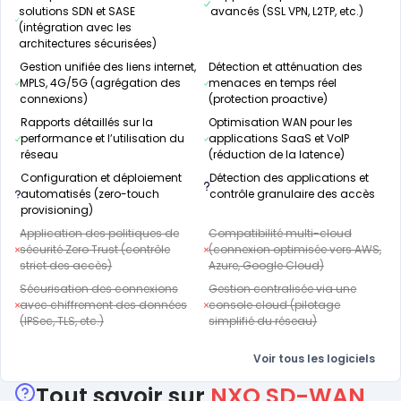
solutions SDN et SASE
avancés (SSL VPN, L2TP, etc.)
(intégration avec les
architectures sécurisées)
Gestion unifiée des liens internet,
Détection et atténuation des
MPLS, 4G/5G (agrégation des
menaces en temps réel
connexions)
(protection proactive)
Rapports détaillés sur la
Optimisation WAN pour les
performance et l’utilisation du
applications SaaS et VoIP
réseau
(réduction de la latence)
Configuration et déploiement
Détection des applications et
automatisés (zero-touch
contrôle granulaire des accès
provisioning)
Application des politiques de
Compatibilité multi-cloud
sécurité Zero Trust (contrôle
(connexion optimisée vers AWS,
strict des accès)
Azure, Google Cloud)
Sécurisation des connexions
Gestion centralisée via une
avec chiffrement des données
console cloud (pilotage
(IPSec, TLS, etc.)
simplifié du réseau)
Voir tous les logiciels
Tout savoir sur
NXO SD-WAN