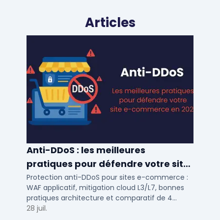
Articles
Anti-DDoS : les meilleures
pratiques pour défendre votre site
e-commerce en 2025
Protection anti-DDoS pour sites e-commerce :
WAF applicatif, mitigation cloud L3/L7, bonnes
pratiques architecture et comparatif de 4
solutions testees par des DSI en 2025.
28 juil.