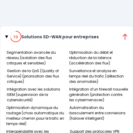
Catégories
70% de compatibilité
Solutions SD-WAN pour entreprises
70
Segmentation avancée du
Optimisation du débit et
réseau (isolation des flux
réduction de la latence
critiques et sensibles)
(accélération des flux)
Gestion de la QoS (Quality of
Surveillance et analyse en
Service) (priorisation des flux
temps réel du trafic (détection
critiques)
des anomalies)
Intégration avec les solutions
Intégration d’un firewall nouvelle
SIEM (supervision de la
génération (protection contre
cybersécurité)
les cybermenaces)
Optimisation dynamique du
Automatisation du
routage (choix automatique du
basculement entre connexions
meilleur chemin pour le trafic en
(failover intelligent)
temps réel)
Interopérabilité avec les
Support des protocoles VPN