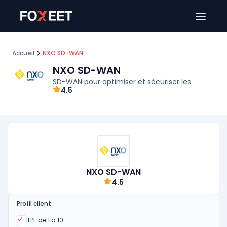
Ouver
Accueil
NXO SD-WAN
NXO SD-WAN
SD-WAN pour optimiser et sécuriser les
4.5
NXO SD-WAN
4.5
Profil client
Oui
TPE de 1 à 10