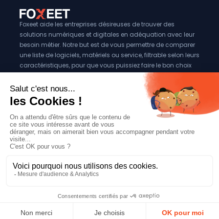
Foxeet aide les entreprises désireuses de trouver des
solutions numériques et digitales en adéquation avec leur
besoin métier. Notre but est de vous permettre de comparer
une liste de logiciels, matériels ou service, filtrable selon leurs
caractéristiques, pour que vous puissiez faire le bon choix
pour votre entreprise.
Vous êtes éditeur?
Se référencer sur Foxeet
Réseaux
© 2024 Foxeet, tous droits reservés
LinkedIn
Facebook
Twitter X
Mentions légales
|
Conditions générales d’utilisation