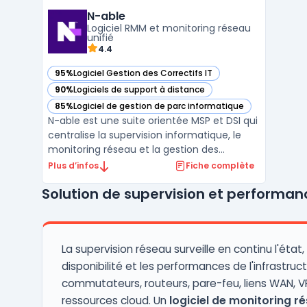
Service Edge) et de la Zero Trust Network
N-able
Architecture, permettant une protection
Logiciel RMM et monitoring réseau
optimale des donné ...
unifié
4.4
95%
Logiciel Gestion des Correctifs IT
— voir N-able dans cette catégorie
90%
Logiciels de support à distance
— voir N-able dans cette catégorie
85%
Logiciel de gestion de parc informatique
— voir N-able dans cette catégorie
N-able est une suite orientée MSP et DSI qui
centralise la supervision informatique, le
monitoring réseau et la gestion des
correctifs au sein d’une même plateforme.
Plus d’infos
Fiche complète
Conçue pour l’exploitation au quotidien, elle
Solution de supervision et performan
regroupe logiciel RMM, accès à distance
sécurisé, inventaire, alerting et reporting
pour ...
La supervision réseau surveille en continu l'état, 
disponibilité et les performances de l'infrastruc
commutateurs, routeurs, pare-feu, liens WAN, V
ressources cloud. Un
logiciel de monitoring r