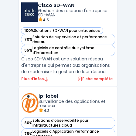
s'adapter à divers environnements, y
Cisco SD-WAN
compris le cloud, transforme les paquets
Gestion des réseaux d'entreprise
bruts en métadonnées de ...
SD-WAN
4.5
100%
Solutions SD-WAN pour entreprises
— voir Cisco SD-WAN dans cette catégorie
Solution de supervision et performance
70%
— voir Cisco SD-WAN dans cette catégorie
réseau
Logiciels de contrôle du système
55%
— voir Cisco SD-WAN dans cette catégorie
d'information
Cisco SD-WAN est une solution réseau
d'entreprise qui permet aux organisations
de moderniser la gestion de leur réseau
WAN tout en intégrant des options de
Plus d’infos
Fiche complète
connectivité multi-cloud et des
fonctionnalités de sécurité avancée.
ip-label
Conçue pour optimiser les performances
Surveillance des applications et
réseau, cette technologie s'appuie s ...
réseaux
4.2
Solutions d'observabilité pour
80%
— voir ip-label dans cette catégorie
infrastructures cloud
Logiciels d'Application Performance
75%
— voir ip-label dans cette catégorie