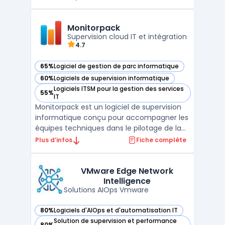
Fi (séries U6, U7, U7 Pro), les switches réseau
(gamme USW, de 8 à 48 ports PoE), les
routeurs et passerelles (UniFi Gateway), les
Monitorpack
systè ...
Supervision cloud IT et intégration
4.7
65%
Logiciel de gestion de parc informatique
— voir Monitorpack dans cette catégorie
60%
Logiciels de supervision informatique
— voir Monitorpack dans cette catégorie
Logiciels ITSM pour la gestion des services
55%
— voir Monitorpack dans cette catégorie
IT
Monitorpack est un logiciel de supervision
informatique conçu pour accompagner les
équipes techniques dans le pilotage de la
performance et la continuité des
Plus d’infos
Fiche complète
infrastructures IT. Compatible avec les
environnements Microsoft, il s’intègre
nativement à Power BI pour fournir des
VMware Edge Network
Intelligence
tableaux de bord précis ...
Solutions AIOps Vmware
80%
Logiciels d'AIOps et d'automatisation IT
— voir VMware Edge Network Intelligence dans cette catégo
Solution de supervision et performance
80%