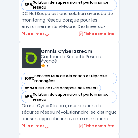
Solution de supervision et performance
55%
— voir DC Netscope dans cette catégorie
réseau
DC NetScope est une solution avancée de
monitoring réseau conçue pour les
environnements VMware. Destinée aux
équipes IT et aux administrateurs réseaux,
Plus d’infos
Fiche complète
elle offre une visibilité complète sur le trafic
réseau des machines virtuelles, permettant
Omnis CyberStream
ainsi d’analyser les performances, identifier
Capteur de Sécurité Réseau
les goule ...
Avancé
5
Services MDR de détection et réponse
100%
— voir Omnis CyberStream dans cette catégorie
managées
95%
Outils de Cartographie de Réseau
— voir Omnis CyberStream dans cette catégorie
Solution de supervision et performance
95%
— voir Omnis CyberStream dans cette catégorie
réseau
Omnis CyberStream, une solution de
sécurité réseau révolutionnaire, se distingue
par son approche innovante en matière
d'inspection approfondie des paquets. Ce
Plus d’infos
Fiche complète
capteur de sécurité réseau, conçu pour