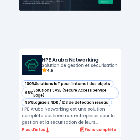
des outils puissants po ...
HPE Aruba Networking
Solution de gestion et sécurisation
4.5
100%
Solutions IoT pour l'internet des objets
— voir HPE Aruba Networking dans cette catégorie
Solutions SASE (Secure Access Service
95%
— voir HPE Aruba Networking dans cette catégorie
Edge)
95%
Logiciels NDR / IDS de détection réseau
— voir HPE Aruba Networking dans cette catégorie
HPE Aruba Networking est une solution
complète destinée aux entreprises pour la
gestion et la sécurisation de leurs
infrastructures réseau. Elle repose sur les
Plus d’infos
Fiche complète
concepts avancés du SASE (Secure Access