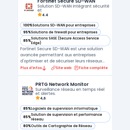
Fortinet Secure SD-WAN
alertes en temps réel, des visualisations
Solution SD-WAN intégrant sécurité
graphiqu ...
et
4.4
100%
Solutions SD-WAN pour entreprises
— voir Fortinet Secure SD-WAN dans cette catégorie
95%
Solutions de firewall pour entreprises
— voir Fortinet Secure SD-WAN dans cette catégorie
Solutions SASE (Secure Access Service
85%
— voir Fortinet Secure SD-WAN dans cette catégorie
Edge)
Fortinet Secure SD-WAN est une solution
avancée permettant aux entreprises
d'optimiser et de sécuriser leurs réseaux
étendus (Wide Area Networks). Intégrant
Plus d’infos
Site web
Fiche complète
nativement les fonctionnalités SD-WAN et
de sécurité réseau, cette plateforme
PRTG Network Monitor
assure une connectivité fiable et
Surveillance réseau en temps réel
performante tout en protégeant ...
et alertes.
4,6
85%
Logiciels de supervision informatique
— voir PRTG Network Monitor dans cette catégorie
Solution de supervision et performance
85%
— voir PRTG Network Monitor dans cette catégorie
réseau
80%
Outils de Cartographie de Réseau
— voir PRTG Network Monitor dans cette catégorie