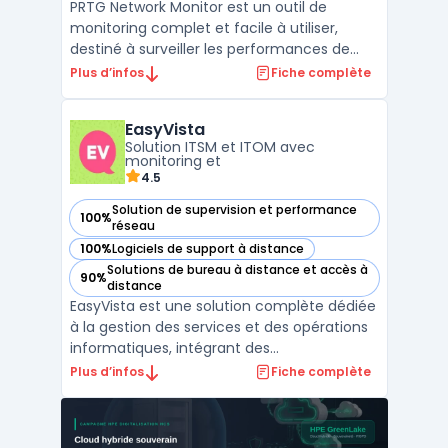
PRTG Network Monitor est un outil de
monitoring complet et facile à utiliser,
destiné à surveiller les performances de
votre réseau. Il fournit une vue d'ensemble
Plus d’infos
Fiche complète
en temps réel de tous les composants
réseau, tels que les serveurs, les
EasyVista
ordinateurs, les commutateurs et les
Solution ITSM et ITOM avec
routeurs. Vous pouvez survei ...
monitoring et
4.5
Solution de supervision et performance
100%
— voir EasyVista dans cette catégorie
réseau
100%
Logiciels de support à distance
— voir EasyVista dans cette catégorie
Solutions de bureau à distance et accès à
90%
— voir EasyVista dans cette catégorie
distance
EasyVista est une solution complète dédiée
à la gestion des services et des opérations
informatiques, intégrant des
fonctionnalités avancées de ITSM (gestion
Plus d’infos
Fiche complète
des services IT) et de ITOM (gestion des
opérations IT). Avec ses modules
spécialisés, EasyVista offre aux entreprises