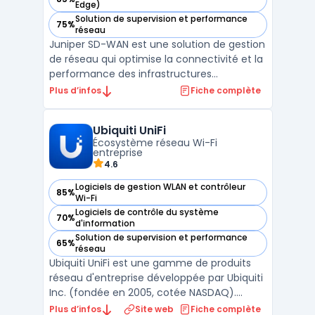
— voir Juniper SD-WAN dans cette catégorie
Edge)
Solution de supervision et performance
75%
— voir Juniper SD-WAN dans cette catégorie
réseau
Juniper SD-WAN est une solution de gestion
de réseau qui optimise la connectivité et la
performance des infrastructures
distribuées. Elle permet aux entreprises de
Plus d’infos
Fiche complète
simplifier la gestion de leurs réseaux SD-
WAN grâce à une automatisation avancée
Ubiquiti UniFi
et une visibilité complète sur le trafic. Cette
Écosystème réseau Wi-Fi
solutio ...
entreprise
4.6
Logiciels de gestion WLAN et contrôleur
85%
— voir Ubiquiti UniFi dans cette catégorie
Wi-Fi
Logiciels de contrôle du système
70%
— voir Ubiquiti UniFi dans cette catégorie
d'information
Solution de supervision et performance
65%
— voir Ubiquiti UniFi dans cette catégorie
réseau
Ubiquiti UniFi est une gamme de produits
réseau d'entreprise développée par Ubiquiti
Inc. (fondée en 2005, cotée NASDAQ).
L'écosystème couvre les points d'accès Wi-
Plus d’infos
Site web
Fiche complète