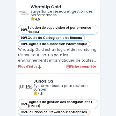
supervision, ce système repose sur une
WhatsUp Gold
gestion cloud native pour assurer une
Surveillance réseau et gestion des
visibilité et un contrô ...
performances.
4,5
Solution de supervision et performance
90%
— voir WhatsUp Gold dans cette catégorie
réseau
90%
Outils de Cartographie de Réseau
— voir WhatsUp Gold dans cette catégorie
90%
Logiciels de supervision informatique
— voir WhatsUp Gold dans cette catégorie
WhatsUp Gold est un logiciel de monitoring
réseau tout-en-un pour les
environnements informatiques de toutes
tailles, depuis les petites entreprises aux
Plus d’infos
Fiche complète
centres de données. Il fournit une
surveillance en temps réel des
Junos OS
infrastructures réseau, plus une visibilité
Système réseau pour routeurs
complète de la performance des applic ...
Juniper
4.5
Logiciels de gestion des configurations IT
95%
— voir Junos OS dans cette catégorie
(CMDB)
95%
Solutions de firewall pour entreprises
— voir Junos OS dans cette catégorie