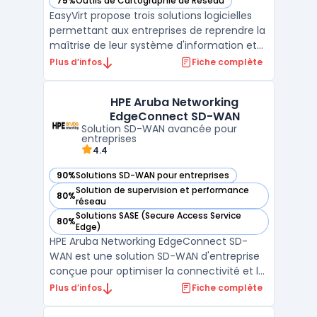
75%
Outils de Cartographie de Réseau
— voir EasyVirt dans cette catégorie
EasyVirt propose trois solutions logicielles
permettant aux entreprises de reprendre la
maîtrise de leur système d'information et
d'optimiser l'empreinte environnementale
Plus d’infos
Fiche complète
de leurs infrastructures IT, que ce soit en
On-Premise ou dans le Cloud. Conçues
HPE Aruba Networking
pour les organisations disposant d'au moins
EdgeConnect SD-WAN
50 V ...
Solution SD-WAN avancée pour
entreprises
4.4
90%
Solutions SD-WAN pour entreprises
— voir HPE Aruba Networking EdgeConnect SD-WAN dans cet
Solution de supervision et performance
80%
— voir HPE Aruba Networking EdgeConnect SD-WAN dans cet
réseau
Solutions SASE (Secure Access Service
80%
— voir HPE Aruba Networking EdgeConnect SD-WAN dans cet
Edge)
HPE Aruba Networking EdgeConnect SD-
WAN est une solution SD-WAN d'entreprise
conçue pour optimiser la connectivité et la
sécurité des infrastructures réseaux. En
Plus d’infos
Fiche complète
s'appuyant sur une architecture WAN
hybride, elle permet une gestion SD-WAN