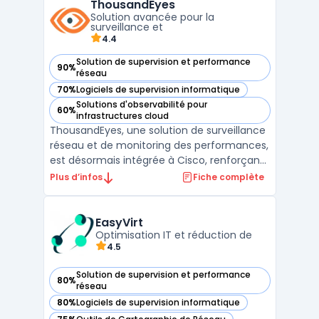
ThousandEyes
réseau, cette solution identifie les
Solution avancée pour la
problèmes e ...
surveillance et
4.4
Solution de supervision et performance
90%
— voir ThousandEyes dans cette catégorie
réseau
70%
Logiciels de supervision informatique
— voir ThousandEyes dans cette catégorie
Solutions d'observabilité pour
60%
— voir ThousandEyes dans cette catégorie
infrastructures cloud
ThousandEyes, une solution de surveillance
réseau et de monitoring des performances,
est désormais intégrée à Cisco, renforçant
ainsi ses capacités de gestion et d'analyse
Plus d’infos
Fiche complète
des performances réseau. Cette
plateforme avancée est conçue pour offrir
une visibilité approfondie sur les
EasyVirt
infrastructures info ...
Optimisation IT et réduction de
4.5
Solution de supervision et performance
80%
— voir EasyVirt dans cette catégorie
réseau
80%
Logiciels de supervision informatique
— voir EasyVirt dans cette catégorie