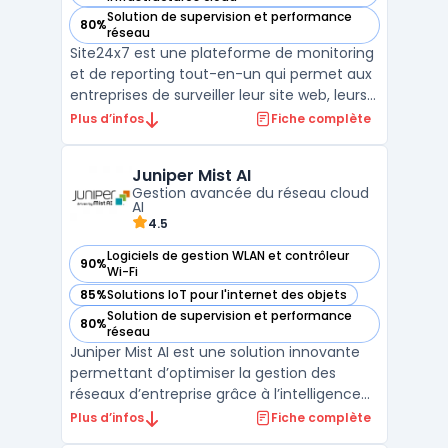
Solution de supervision et performance
80%
— voir Site24x7 dans cette catégorie
réseau
Site24x7 est une plateforme de monitoring
et de reporting tout-en-un qui permet aux
entreprises de surveiller leur site web, leurs
serveurs, leurs applications et leur réseau.
Plus d’infos
Fiche complète
Avec des fonctionnalités telles que la
surveillance en temps réel, les alertes
Juniper Mist AI
personnalisables et les rapports détaillés, l ...
Gestion avancée du réseau cloud
AI
4.5
Logiciels de gestion WLAN et contrôleur
90%
— voir Juniper Mist AI dans cette catégorie
Wi-Fi
85%
Solutions IoT pour l'internet des objets
— voir Juniper Mist AI dans cette catégorie
Solution de supervision et performance
80%
— voir Juniper Mist AI dans cette catégorie
réseau
Juniper Mist AI est une solution innovante
permettant d’optimiser la gestion des
réseaux d’entreprise grâce à l’intelligence
artificielle. Conçu pour automatiser les
Plus d’infos
Fiche complète
tâches de gestion et améliorer la