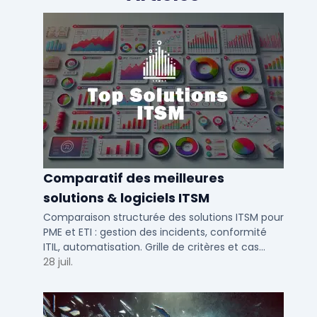
Comparatif des meilleures
solutions & logiciels ITSM
Comparaison structurée des solutions ITSM pour
PME et ETI : gestion des incidents, conformité
ITIL, automatisation. Grille de critères et cas
d'usage par taille d'entreprise.
28 juil.