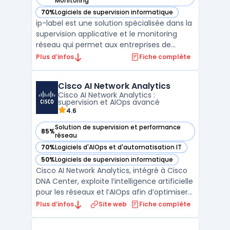
Monitoring
70%
Logiciels de supervision informatique
— voir ip-label dans cette catégorie
ip-label est une solution spécialisée dans la
supervision applicative et le monitoring
réseau qui permet aux entreprises de
mesurer en continu la performance digitale
Plus d’infos
Fiche complète
de leurs services informatiques. La solution
aide les équipes à identifier rapidement les
Cisco AI Network Analytics
lenteurs, interruptions et anomalies afin d ...
Cisco AI Network Analytics :
supervision et AIOps avancé
4.6
Solution de supervision et performance
85%
— voir Cisco AI Network Analytics dans cette catégorie
réseau
70%
Logiciels d'AIOps et d'automatisation IT
— voir Cisco AI Network Analytics dans cette catégorie
50%
Logiciels de supervision informatique
— voir Cisco AI Network Analytics dans cette catégorie
Cisco AI Network Analytics, intégré à Cisco
DNA Center, exploite l’intelligence artificielle
pour les réseaux et l’AIOps afin d’optimiser
la supervision des infrastructures
Plus d’infos
Site web
Fiche complète
informatiques. En combinant apprentissage
automatique et détection d'anomalies