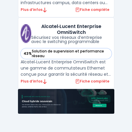
infrastructures campus, data centers ou
agences multi-sites. Ce commutateur
Plus d’infos
Fiche complète
Ethernet s’intègre dans l’architecture
réseau pour connecter les équipements
Alcatel‑Lucent Enterprise
métier tout en appliquant une politique de
OmniSwitch
sécurité sans licence ad ...
Sécurisez vos réseaux d’entreprise
avec le switching programmable
Solution de supervision et performance
43%
— voir Alcatel‑Lucent Enterprise OmniSwitch dans cette cat
réseau
Alcatel‑Lucent Enterprise OmniSwitch est
une gamme de commutateurs Ethernet
conçue pour garantir la sécurité réseau et
la continuité des opérations dans les
Plus d’infos
Fiche complète
environnements professionnels, des PME
aux data centers. Ce produit prend en
charge la gestion fine du trafic réseau, la
demande croissante de ...