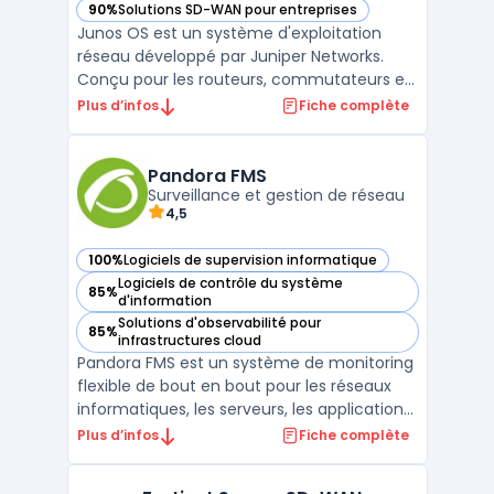
90%
Solutions SD-WAN pour entreprises
— voir Junos OS dans cette catégorie
Junos OS est un système d'exploitation
réseau développé par Juniper Networks.
Conçu pour les routeurs, commutateurs et
pare-feu de la marque, il repose sur une
Plus d’infos
Fiche complète
architecture modulaire garantissant
stabilité, sécurité et performance. Basé sur
FreeBSD, il offre un environnement robuste
Pandora FMS
et une programma ...
Surveillance et gestion de réseau
4,5
100%
Logiciels de supervision informatique
— voir Pandora FMS dans cette catégorie
Logiciels de contrôle du système
85%
— voir Pandora FMS dans cette catégorie
d'information
Solutions d'observabilité pour
85%
— voir Pandora FMS dans cette catégorie
infrastructures cloud
Pandora FMS est un système de monitoring
flexible de bout en bout pour les réseaux
informatiques, les serveurs, les applications
et les environnements virtuels. Cette
Plus d’infos
Fiche complète
solution permet une supervision avancée
grâce à des fonctionnalités telles que des