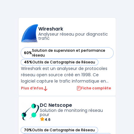
Wireshark
Analyseur réseau pour diagnostic
trafic
Solution de supervision et performance
60%
— voir Wireshark dans cette catégorie
réseau
45%
Outils de Cartographie de Réseau
— voir Wireshark dans cette catégorie
Wireshark est un analyseur de protocoles
réseau open source créé en 1998. Ce
logiciel capture le trafic informatique en
temps réel sur tous les types de réseaux. La
Plus d’infos
Fiche complète
licence GNU General Public License v2
garantit un accès gratuit permanent sans
DC Netscope
restrictions commerciales. Plus de 20
Solution de monitoring réseau
millions de t ...
pour
4.6
70%
Outils de Cartographie de Réseau
— voir DC Netscope dans cette catégorie