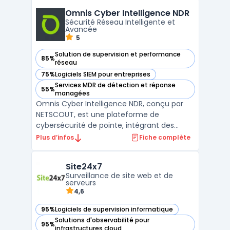
plateforme offre une orchestration réseau
Omnis Cyber Intelligence NDR
avancée, facilitant l'administration, le
Sécurité Réseau Intelligente et
monitoring réseau et la surveillan ...
Avancée
5
Solution de supervision et performance
85%
— voir Omnis Cyber Intelligence NDR dans cette catégorie
réseau
75%
Logiciels SIEM pour entreprises
— voir Omnis Cyber Intelligence NDR dans cette catégorie
Services MDR de détection et réponse
55%
— voir Omnis Cyber Intelligence NDR dans cette catégorie
managées
Omnis Cyber Intelligence NDR, conçu par
NETSCOUT, est une plateforme de
cybersécurité de pointe, intégrant des
algorithmes d'apprentissage automatique
Plus d’infos
Fiche complète
pour une détection avancée des menaces,
y compris les menaces zero-day. Cette
Site24x7
solution robuste offre une visibilité
Surveillance de site web et de
complète au niveau des paquets, e ...
serveurs
4,6
95%
Logiciels de supervision informatique
— voir Site24x7 dans cette catégorie
Solutions d'observabilité pour
95%
— voir Site24x7 dans cette catégorie
infrastructures cloud