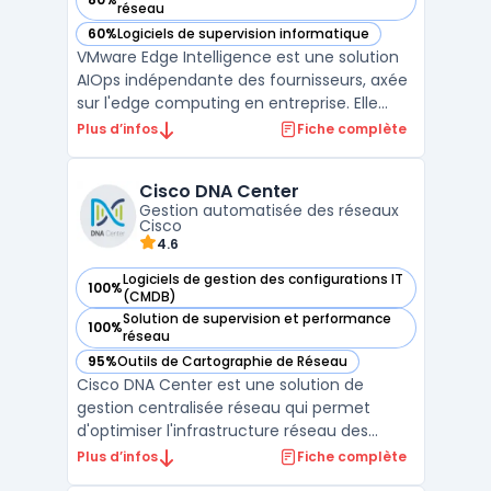
— voir VMware Edge Network Intelligence dans cette catégo
réseau
60%
Logiciels de supervision informatique
— voir VMware Edge Network Intelligence dans cette catégo
VMware Edge Intelligence est une solution
AIOps indépendante des fournisseurs, axée
sur l'edge computing en entreprise. Elle
assure la performance, la sécurité et
Plus d’infos
Fiche complète
l'auto-réparation des clients finaux et des
dispositifs IoT à travers les réseaux LAN sans
Cisco DNA Center
fil et filaires, le SD-WAN et le SASE.La solut ...
Gestion automatisée des réseaux
Cisco
4.6
Logiciels de gestion des configurations IT
100%
— voir Cisco DNA Center dans cette catégorie
(CMDB)
Solution de supervision et performance
100%
— voir Cisco DNA Center dans cette catégorie
réseau
95%
Outils de Cartographie de Réseau
— voir Cisco DNA Center dans cette catégorie
Cisco DNA Center est une solution de
gestion centralisée réseau qui permet
d'optimiser l'infrastructure réseau des
entreprises grâce à une approche
Plus d’infos
Fiche complète
automatisée et intelligente. Cette