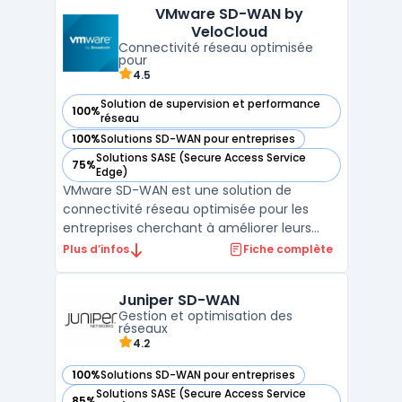
VMware SD-WAN by
avancée et une connectivité multi-cloud
VeloCloud
performante, adaptée a ...
Connectivité réseau optimisée
pour
4.5
Solution de supervision et performance
100%
— voir VMware SD-WAN by VeloCloud dans cette catégorie
réseau
100%
Solutions SD-WAN pour entreprises
— voir VMware SD-WAN by VeloCloud dans cette catégorie
Solutions SASE (Secure Access Service
75%
— voir VMware SD-WAN by VeloCloud dans cette catégorie
Edge)
VMware SD-WAN est une solution de
connectivité réseau optimisée pour les
entreprises cherchant à améliorer leurs
performances applicatives et leur sécurité.
Plus d’infos
Fiche complète
Grâce à son architecture avancée, elle
permet de centraliser la gestion du réseau
Juniper SD-WAN
et d'assurer une connectivité efficace
Gestion et optimisation des
entre les sites distan ...
réseaux
4.2
100%
Solutions SD-WAN pour entreprises
— voir Juniper SD-WAN dans cette catégorie
Solutions SASE (Secure Access Service
85%