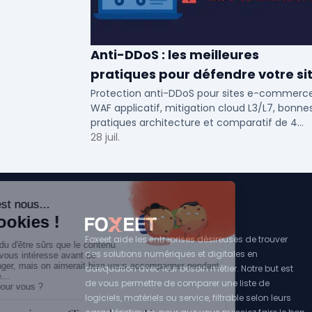
Anti-DDoS : les meilleures
pratiques pour défendre votre si
e-commerce en 2025
Protection anti-DDoS pour sites e-commerce
WAF applicatif, mitigation cloud L3/L7, bonne
pratiques architecture et comparatif de 4
solutions testees par des DSI en 2025.
28 juil.
Foxeet aide les entreprises désireuses de trouver
des solutions numériques et digitales en
adéquation avec leur besoin métier. Notre but est
de vous permettre de comparer une liste de
logiciels, matériels ou service, filtrable selon leurs