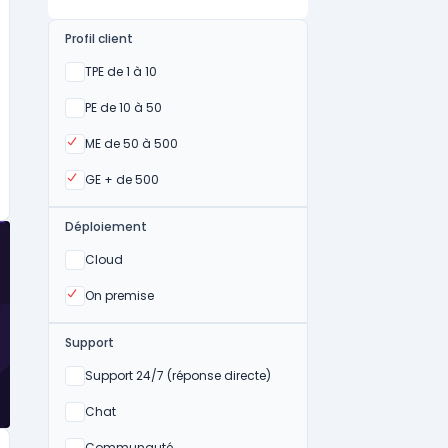
Profil client
Oui
TPE de 1 à 10
Oui
PE de 10 à 50
Oui
ME de 50 à 500
Oui
GE + de 500
Déploiement
Oui
Cloud
Oui
On premise
Support
Non
Support 24/7 (réponse directe)
Non
Chat
Communauté