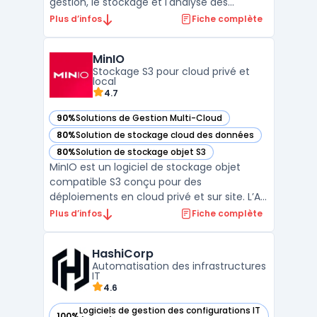
gestion, le stockage et l'analyse des
données à grande échelle. Grâce à son
Plus d’infos
Fiche complète
architecture multi-cloud, Snowflake
permet aux entreprises de déployer leurs
MinIO
données sur AWS, Microsoft Azure, ou
Stockage S3 pour cloud privé et
Google Cloud, facilitant ains ...
local
4.7
90%
Solutions de Gestion Multi-Cloud
— voir MinIO dans cette catégorie
80%
Solution de stockage cloud des données
— voir MinIO dans cette catégorie
80%
Solution de stockage objet S3
— voir MinIO dans cette catégorie
MinIO est un logiciel de stockage objet
compatible S3 conçu pour des
déploiements en cloud privé et sur site. L’API
S3 facilite l’intégration avec outils de
Plus d’infos
Fiche complète
sauvegarde, ETL et applications analytiques,
sans dépendance à un fournisseur. Le
HashiCorp
modèle stockage distribué permet
Automatisation des infrastructures
d’agréger plusieurs nœuds po ...
IT
4.6
Logiciels de gestion des configurations IT
100%