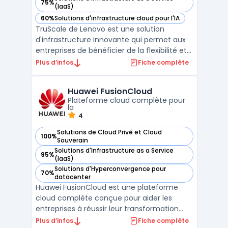
75%
— voir Lenovo TruScale Infrastructure Services dans cette c
(IaaS)
60%
Solutions d'infrastructure cloud pour l'IA
— voir Lenovo TruScale Infrastructure Services dans cette c
TruScale de Lenovo est une solution
d'infrastructure innovante qui permet aux
entreprises de bénéficier de la flexibilité et
de l'évolutivité du Cloud tout en conservant
Plus d’infos
Fiche complète
un contrôle total sur leurs données en local.
Accessible via un modèle de facturation à
Huawei FusionCloud
l'usage, TruScale offre une ...
Plateforme cloud complète pour
la
4
Solutions de Cloud Privé et Cloud
100%
— voir Huawei FusionCloud dans cette catégorie
Souverain
Solutions d'Infrastructure as a Service
95%
— voir Huawei FusionCloud dans cette catégorie
(IaaS)
Solutions d'Hyperconvergence pour
70%
— voir Huawei FusionCloud dans cette catégorie
datacenter
Huawei FusionCloud est une plateforme
cloud complète conçue pour aider les
entreprises à réussir leur transformation
digitale. Elle intègre une suite de services
Plus d’infos
Fiche complète