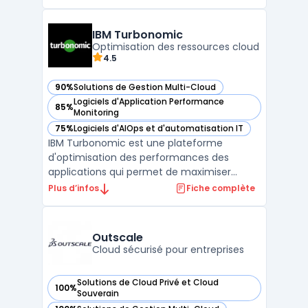
développement d’applications et l’analyse
avancée. Conçue pour permettre aux
entreprises de connecter leurs systèmes
IBM Turbonomic
métiers, d’auto ...
Optimisation des ressources cloud
4.5
90%
Solutions de Gestion Multi-Cloud
— voir IBM Turbonomic dans cette catégorie
Logiciels d'Application Performance
85%
— voir IBM Turbonomic dans cette catégorie
Monitoring
75%
Logiciels d'AIOps et d'automatisation IT
— voir IBM Turbonomic dans cette catégorie
IBM Turbonomic est une plateforme
d'optimisation des performances des
applications qui permet de maximiser
l'efficacité des ressources en automatisant
Plus d’infos
Fiche complète
les décisions d'orchestration. En analysant
en temps réel l'utilisation des
infrastructures, Turbonomic prend des
Outscale
mesures automatisées pour équilibre ...
Cloud sécurisé pour entreprises
Solutions de Cloud Privé et Cloud
100%
— voir Outscale dans cette catégorie
Souverain