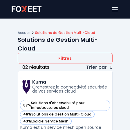
Ouver
Accueil
Solutions de Gestion Multi-Cloud
Solutions de Gestion Multi-
Cloud
Filtres
82 résultats
Trier par
Kuma
Orchestrez la connectivité sécurisée
de vos services cloud
Solutions d'observabilité pour
87%
— voir Kuma dans cette catégorie
infrastructures cloud
46%
Solutions de Gestion Multi-Cloud
— voir Kuma dans cette catégorie
43%
Logiciel Service Mesh
— voir Kuma dans cette catégorie
Kuma est un service mesh open source