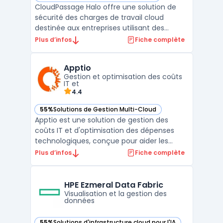
CloudPassage Halo offre une solution de
sécurité des charges de travail cloud
destinée aux entreprises utilisant des
serveurs virtuels sur des environnements
Plus d’infos
Fiche complète
publics, privés ou hybrides. La plateforme,
proposée en modèle SaaS, prend en charge
Apptio
les exigences de conformité et de
Gestion et optimisation des coûts
surveillance continue a ...
IT et
4.4
55%
Solutions de Gestion Multi-Cloud
— voir Apptio dans cette catégorie
Apptio est une solution de gestion des
coûts IT et d'optimisation des dépenses
technologiques, conçue pour aider les
entreprises à mieux comprendre, analyser
Plus d’infos
Fiche complète
et gérer leurs investissements
informatiques. Grâce à sa plateforme,
Apptio offre une visibilité complète des
HPE Ezmeral Data Fabric
dépenses IT en regroupant les do ...
Visualisation et la gestion des
données
55%
Solutions d'infrastructure cloud pour l'IA