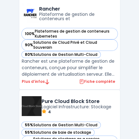
infrastructure hybride. En centralisant la
gestion des ressources, Azure Arc simplifie
Rancher
l’administration des serveurs, bases de d ...
Plateforme de gestion de
conteneurs et
Plateformes de gestion de conteneurs
100%
— voir Rancher dans cette catégorie
Kubernetes
Solutions de Cloud Privé et Cloud
90%
— voir Rancher dans cette catégorie
Souverain
80%
Solutions de Gestion Multi-Cloud
— voir Rancher dans cette catégorie
Rancher est une plateforme de gestion de
conteneurs, conçue pour simplifier le
déploiement de virtualisation serveur. Elle
offre des capacités de gestion multi-cloud,
Plus d’infos
Fiche complète
une interface utilisateur intuitive et une
grande flexibilité grâce à la prise en charge
de Docker et de Kubernetes. Rancher est
Pure Cloud Block Store
égal ...
Logiciel Infrastructure: Stockage
4
55%
Solutions de Gestion Multi-Cloud
— voir Pure Cloud Block Store dans cette catégorie
55%
Solutions de baie de stockage
— voir Pure Cloud Block Store dans cette catégorie
Solutions de stockage as a service