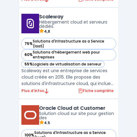
informatiques. Intégrant calcul, stockage et
mise en réseau dans un seul système
Scaleway
unifié, cette infrastructure permet de
Hébergement cloud et serveurs
réduire consi ...
dédiés.
4,8
Solutions d'Infrastructure as a Service
75%
— voir Scaleway dans cette catégorie
(IaaS)
Solutions d'hébergement web pour
60%
— voir Scaleway dans cette catégorie
entreprises
55%
Logiciels de virtualisation de serveur
— voir Scaleway dans cette catégorie
Scaleway est une entreprise de services
cloud créée en 2015. Elle propose des
solutions d'infrastructure cloud, qui incluent
notamment des offres d'hébergement
Plus d’infos
Fiche complète
web, de stockage, de mise en réseau et de
sécurité. Scaleway se distingue par son
Oracle Cloud at Customer
offre d'instances Bare Metal, qui combine
Solution cloud sur site pour gestion
les avantages de ...
des
4.5
Solutions d'Infrastructure as a Service
100%