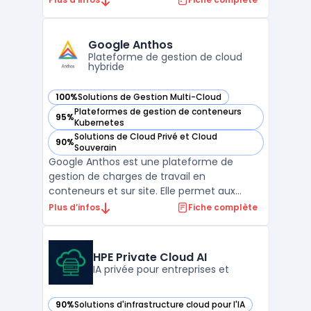
technologie innovante est conçue pour les
entreprises souhaitant combiner la
flexibilité du cloud hybride avec le contrôle
Google Anthos
et la sécurité des sol ...
Plateforme de gestion de cloud
hybride
100%
Solutions de Gestion Multi-Cloud
— voir Google Anthos dans cette catégorie
Plateformes de gestion de conteneurs
95%
— voir Google Anthos dans cette catégorie
Kubernetes
Solutions de Cloud Privé et Cloud
90%
— voir Google Anthos dans cette catégorie
Souverain
Google Anthos est une plateforme de
gestion de charges de travail en
conteneurs et sur site. Elle permet aux
organisations de gérer plus efficacement
Plus d’infos
Fiche complète
leurs applications et de les déployer où elles
le souhaitent, qu'il s'agisse d'une
infrastructure publique, privée ou sur site. La
HPE Private Cloud AI
solution Google Ant ...
IA privée pour entreprises et
90%
Solutions d'infrastructure cloud pour l'IA
— voir HPE Private Cloud AI dans cette catégorie