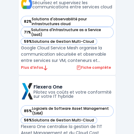
avancée et ...
Sécurisez et supervisez les
communications entre services cloud
Solutions d'observabilité pour
82%
— voir Google Cloud Service Mesh dans cette catégorie
infrastructures cloud
Solutions d'Infrastructure as a Service
71%
— voir Google Cloud Service Mesh dans cette catégorie
(IaaS)
59%
Solutions de Gestion Multi-Cloud
— voir Google Cloud Service Mesh dans cette catégorie
Google Cloud Service Mesh organise la
communication sécurisée et observable
entre services sur VM, conteneurs et
environnements multicloud. Ce service
Plus d’infos
Fiche complète
gère automatiquement le plan de contrôle
et, sur demande, le plan de données. Les
organisations dans le cloud rencontrent des
Flexera One
cas de gestion pour gar ...
Pilotez vos coûts et votre conformité
sur votre IT hybride
Logiciels de Software Asset Management
85%
— voir Flexera One dans cette catégorie
(SAM)
56%
Solutions de Gestion Multi-Cloud
— voir Flexera One dans cette catégorie
Flexera One centralise la gestion de l’IT
Asset Management et du Cloud Cost