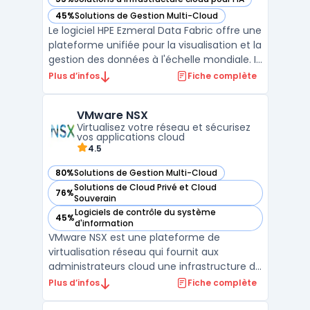
— voir HPE Ezmeral Data Fabric dans cette catégorie
45%
Solutions de Gestion Multi-Cloud
— voir HPE Ezmeral Data Fabric dans cette catégorie
Le logiciel HPE Ezmeral Data Fabric offre une
plateforme unifiée pour la visualisation et la
gestion des données à l'échelle mondiale. Il
permet aux entreprises d'avoir une vue
Plus d’infos
Fiche complète
logique de toutes leurs données,
indépendamment de leur emplacement
VMware NSX
physique. Cette fonctionnalité est
Virtualisez votre réseau et sécurisez
essentielle pour max ...
vos applications cloud
4.5
80%
Solutions de Gestion Multi-Cloud
— voir VMware NSX dans cette catégorie
Solutions de Cloud Privé et Cloud
76%
— voir VMware NSX dans cette catégorie
Souverain
Logiciels de contrôle du système
45%
— voir VMware NSX dans cette catégorie
d'information
VMware NSX est une plateforme de
virtualisation réseau qui fournit aux
administrateurs cloud une infrastructure de
gestion centralisée pour le déploiement de
Plus d’infos
Fiche complète
réseaux dans des environnements privés.