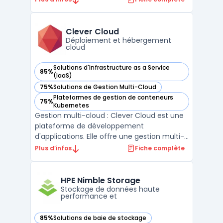
infrastructures dans des environnements
complexes.Grâce à sa capacité
d'automatisation de la détection des
Clever Cloud
anomalies, elle aide les équipes ...
Déploiement et hébergement
cloud
Solutions d'Infrastructure as a Service
85%
— voir Clever Cloud dans cette catégorie
(IaaS)
75%
Solutions de Gestion Multi-Cloud
— voir Clever Cloud dans cette catégorie
Plateformes de gestion de conteneurs
75%
— voir Clever Cloud dans cette catégorie
Kubernetes
Gestion multi-cloud : Clever Cloud est une
plateforme de développement
d'applications. Elle offre une gestion multi-
cloud automatique pour les infrastructures
Plus d’infos
Fiche complète
cloud telles que Amazon AWS, Google
Cloud ou encore Microsoft Azure. Avec
Clever Cloud, les développeurs peuvent
HPE Nimble Storage
facilement déployer leurs ap ...
Stockage de données haute
performance et
85%
Solutions de baie de stockage
— voir HPE Nimble Storage dans cette catégorie