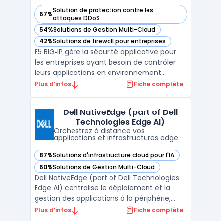
Solution de protection contre les
67%
— voir F5 BIG‑IP dans cette catégorie
attaques DDoS
54%
Solutions de Gestion Multi-Cloud
— voir F5 BIG‑IP dans cette catégorie
42%
Solutions de firewall pour entreprises
— voir F5 BIG‑IP dans cette catégorie
F5 BIG‑IP gère la sécurité applicative pour
les entreprises ayant besoin de contrôler
leurs applications en environnement
hybride ou multicloud. Les équipes IT qui
Plus d’infos
Fiche complète
structurent leurs infrastructures doivent
maîtriser la circulation des flux et limiter les
Dell NativeEdge (part of Dell
risques de faille ou d’interruption. F5 BIG‑I ...
Technologies Edge AI)
Orchestrez à distance vos
applications et infrastructures edge
87%
Solutions d'infrastructure cloud pour l'IA
— voir Dell NativeEdge (part of Dell Technologies Edge AI) 
60%
Solutions de Gestion Multi-Cloud
— voir Dell NativeEdge (part of Dell Technologies Edge AI) 
Dell NativeEdge (part of Dell Technologies
Edge AI) centralise le déploiement et la
gestion des applications à la périphérie,
répondant aux besoins de pilotage
Plus d’infos
Fiche complète
centralisé dans des environnements