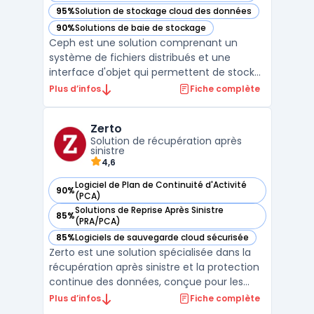
95%
Solution de stockage cloud des données
— voir Ceph dans cette catégorie
90%
Solutions de baie de stockage
— voir Ceph dans cette catégorie
Ceph est une solution comprenant un
système de fichiers distribués et une
interface d'objet qui permettent de stocker
et de récupérer des données sans passer
Plus d’infos
Fiche complète
par une baie de stockage traditionnelle. Il
est open source et est conçu pour être
Zerto
hautement évolutif et résilient aux pannes.
Solution de récupération après
Avec Ceph, les ...
sinistre
4,6
Logiciel de Plan de Continuité d'Activité
90%
— voir Zerto dans cette catégorie
(PCA)
Solutions de Reprise Après Sinistre
85%
— voir Zerto dans cette catégorie
(PRA/PCA)
85%
Logiciels de sauvegarde cloud sécurisée
— voir Zerto dans cette catégorie
Zerto est une solution spécialisée dans la
récupération après sinistre et la protection
continue des données, conçue pour les
entreprises opérant dans des
Plus d’infos
Fiche complète
environnements multi-cloud et hybrides.