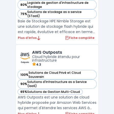
Logiciels de gestion d'infrastructure de
80%
— voir HPE Nimble Storage dans cette catégorie
stockage
Solutions de stockage as a service
75%
— voir HPE Nimble Storage dans cette catégorie
(STaaS)
Baie de Stockage HPE Nimble Storage est
une solution de stockage flash hybride qui
est rapide, évolutive et efficace en termes
de coûts. Avec sa faible consommation
Plus d’infos
Fiche complète
d'énergie et son stockage de données
dédupliquées, la baie de stockage HPE
AWS Outposts
Nimble Storage peut être déployée pour la
Cloud hybride étendu pour
sauvegarde, la réc ...
infrastructure
4.3
Solutions de Cloud Privé et Cloud
100%
— voir AWS Outposts dans cette catégorie
Souverain
Solutions d'Infrastructure as a Service
90%
— voir AWS Outposts dans cette catégorie
(IaaS)
65%
Solutions de Gestion Multi-Cloud
— voir AWS Outposts dans cette catégorie
AWS Outposts est une solution de cloud
hybride proposée par Amazon Web Services
qui permet d'étendre les services AWS à
une infrastructure sur site. Cette
Plus d’infos
Fiche complète