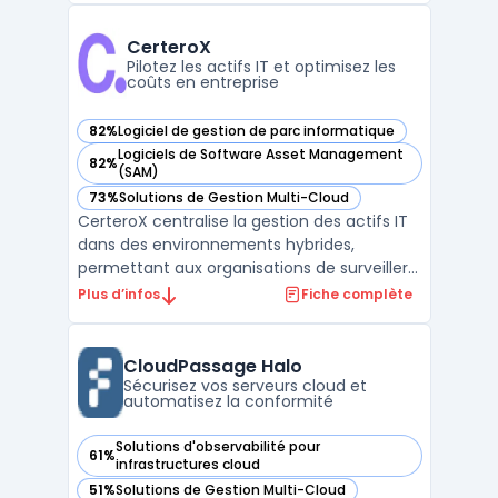
distribués. Les organisations du secteur
manufacturier, du retail ou de l’énergie
CerteroX
gèrent plusieurs sites ...
Pilotez les actifs IT et optimisez les
coûts en entreprise
82%
Logiciel de gestion de parc informatique
— voir CerteroX dans cette catégorie
Logiciels de Software Asset Management
82%
— voir CerteroX dans cette catégorie
(SAM)
73%
Solutions de Gestion Multi-Cloud
— voir CerteroX dans cette catégorie
CerteroX centralise la gestion des actifs IT
dans des environnements hybrides,
permettant aux organisations de surveiller
visibilité, coûts et conformité sur leur parc
Plus d’infos
Fiche complète
matériel, logiciels, SaaS et cloud. Le contrôle
des risques liés à l’IT Asset Management
constitue un enjeu pour les équipes de dire
CloudPassage Halo
...
Sécurisez vos serveurs cloud et
automatisez la conformité
Solutions d'observabilité pour
61%
— voir CloudPassage Halo dans cette catégorie
infrastructures cloud
51%
Solutions de Gestion Multi-Cloud
— voir CloudPassage Halo dans cette catégorie