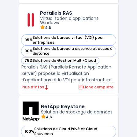
permettant une gestion optimisée des
ressources informatiques, avec une
Parallels RAS
disponibilité élevée et une sécurité
Virtualisation d'applications
renforcée des données critiqu ...
Windows
4.6
Solutions de bureau virtuel (VDI) pour
95%
— voir Parallels RAS dans cette catégorie
entreprises
Solutions de bureau à distance et accès à
90%
— voir Parallels RAS dans cette catégorie
distance
75%
Solutions de Gestion Multi-Cloud
— voir Parallels RAS dans cette catégorie
Parallels RAS (Parallels Remote Application
Server) propose la virtualisation
d’applications et le VDI pour infrastructures
RDS Windows Server et environnements
Plus d’infos
Fiche complète
hybrides. Pensé pour la gouvernance IT, il
centralise la publication d’applications
Windows, le bureau à distance et la gestion
NetApp Keystone
des accès s ...
Solution de stockage de données
4.6
Solutions de Cloud Privé et Cloud
100%
— voir NetApp Keystone dans cette catégorie
Souverain