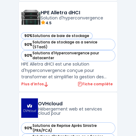
Grâce à son approche centrée sur la
protection continue, Zerto offre une
HPE Alletra dHCI
disponibilité constante des appl ...
Solution d'hyperconvergence
4.5
90%
Solutions de baie de stockage
— voir HPE Alletra dHCI dans cette catégorie
Solutions de stockage as a service
90%
— voir HPE Alletra dHCI dans cette catégorie
(STaaS)
Solutions d'Hyperconvergence pour
90%
— voir HPE Alletra dHCI dans cette catégorie
datacenter
HPE Alletra dHCI est une solution
d'hyperconvergence conçue pour
transformer et simplifier la gestion des
infrastructures IT. En intégrant les capacités
Plus d’infos
Fiche complète
de HPE Nimble Storage, cette solution offre
une haute disponibilité, une performance
optimisée et une sécur ...
OVHcloud
Hébergement web et services
cloud pour
Solutions de Reprise Après Sinistre
90%
— voir OVHcloud dans cette catégorie
(PRA/PCA)