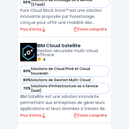
55%
— voir Pure Cloud Block Store dans cette catégorie
(STaaS)
Pure Cloud Block Store™ est une solution
innovante proposée par Purestorage,
conçue pour offrir une mobilité des
données optimale, une protection des
Plus d’infos
Fiche complète
données robuste et une expérience
utilisateur homogène, que ce soit dans AWS
IBM Cloud Satellite
ou Google Cloud. Cette technologie
Gestion sécurisée multi-cloud
permet une efficacité accrue au niveau ...
efficace
4
Solutions de Cloud Privé et Cloud
90%
— voir IBM Cloud Satellite dans cette catégorie
Souverain
80%
Solutions de Gestion Multi-Cloud
— voir IBM Cloud Satellite dans cette catégorie
Solutions d'Infrastructure as a Service
70%
— voir IBM Cloud Satellite dans cette catégorie
(IaaS)
IBM Satellite est une solution innovante
permettant aux entreprises de gérer leurs
applications et leurs données à travers des
environnements cloud variés. Grâce à IBM
Plus d’infos
Fiche complète
Satellite, il est possible de déployer des
services de manière sécurisée et efficace,