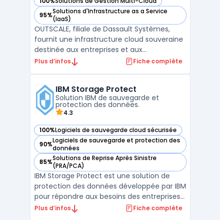
100%
Solutions de Gestion Multi-Cloud
— voir Outscale dans cette catégorie
Solutions d'Infrastructure as a Service
95%
— voir Outscale dans cette catégorie
(IaaS)
OUTSCALE, filiale de Dassault Systèmes,
fournit une infrastructure cloud souveraine
destinée aux entreprises et aux
organisations publiques. Sa plateforme
Plus d’infos
Fiche complète
repose sur un modèle IaaS hautement
sécurisé, garantissant la souveraineté des
IBM Storage Protect
données en conformité avec le RGPD.
Solution IBM de sauvegarde et
L’ensemble des services propos ...
protection des données.
4.3
100%
Logiciels de sauvegarde cloud sécurisée
— voir IBM Storage Protect dans cette catégorie
Logiciels de sauvegarde et protection des
90%
— voir IBM Storage Protect dans cette catégorie
données
Solutions de Reprise Après Sinistre
85%
— voir IBM Storage Protect dans cette catégorie
(PRA/PCA)
IBM Storage Protect est une solution de
protection des données développée par IBM
pour répondre aux besoins des entreprises
en matière de sauvegarde, de récupération
Plus d’infos
Fiche complète
et de gestion du stockage. Cette