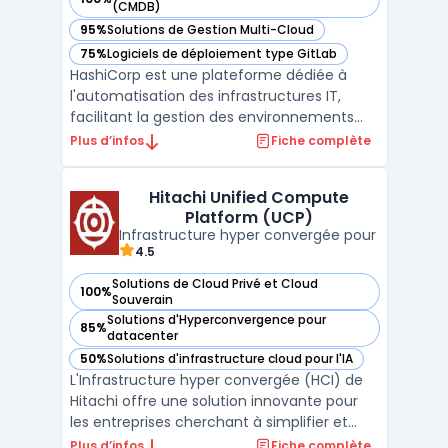
— voir HashiCorp dans cette catégorie
(CMDB)
95%
Solutions de Gestion Multi-Cloud
— voir HashiCorp dans cette catégorie
75%
Logiciels de déploiement type GitLab
— voir HashiCorp dans cette catégorie
HashiCorp est une plateforme dédiée à
l'automatisation des infrastructures IT,
facilitant la gestion des environnements
multi-cloud et on-premise à grande
Plus d’infos
Fiche complète
échelle. Grâce à ses outils tels que
Terraform, Vault, Consul et Nomad,
Hitachi Unified Compute
HashiCorp propose une approche
Platform (UCP)
infrastructure-as-code qui garantit la coh
Infrastructure hyper convergée pour
...
4.5
Solutions de Cloud Privé et Cloud
100%
— voir Hitachi Unified Compute Platform (UCP) dans cette 
Souverain
Solutions d'Hyperconvergence pour
85%
— voir Hitachi Unified Compute Platform (UCP) dans cette 
datacenter
50%
Solutions d'infrastructure cloud pour l'IA
— voir Hitachi Unified Compute Platform (UCP) dans cette 
L'Infrastructure hyper convergée (HCI) de
Hitachi offre une solution innovante pour
les entreprises cherchant à simplifier et
optimiser la gestion de leurs ressources
Plus d’infos
Fiche complète