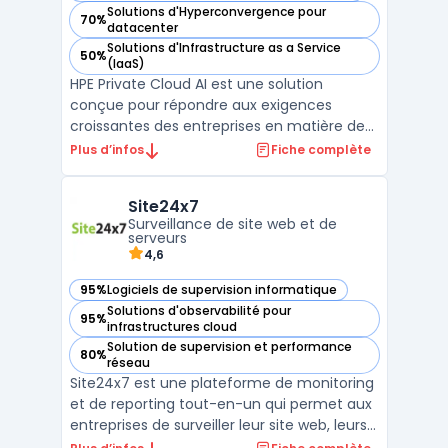
Solutions d'Hyperconvergence pour
70%
— voir HPE Private Cloud AI dans cette catégorie
datacenter
Solutions d'Infrastructure as a Service
50%
— voir HPE Private Cloud AI dans cette catégorie
(IaaS)
HPE Private Cloud AI est une solution
conçue pour répondre aux exigences
croissantes des entreprises en matière de
déploiement de l’intelligence artificielle sur
Plus d’infos
Fiche complète
infrastructure privée. Cette plateforme
s’appuie sur des architectures validées,
Site24x7
intégrant des composants matériels et
Surveillance de site web et de
logiciels optimisés ...
serveurs
4,6
95%
Logiciels de supervision informatique
— voir Site24x7 dans cette catégorie
Solutions d'observabilité pour
95%
— voir Site24x7 dans cette catégorie
infrastructures cloud
Solution de supervision et performance
80%
— voir Site24x7 dans cette catégorie
réseau
Site24x7 est une plateforme de monitoring
et de reporting tout-en-un qui permet aux
entreprises de surveiller leur site web, leurs
serveurs, leurs applications et leur réseau.