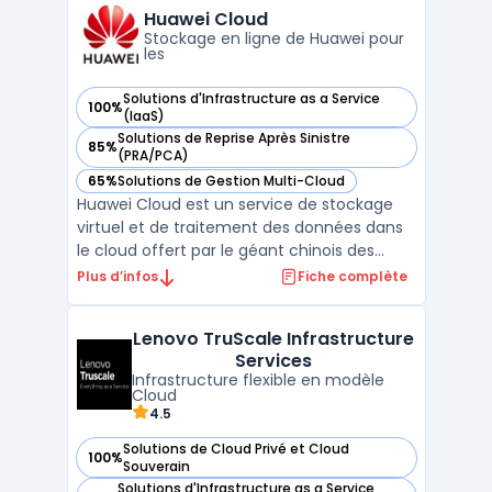
tout en conservant un contrôle centralisé.
Huawei Cloud
Cet ...
Stockage en ligne de Huawei pour
les
Solutions d'Infrastructure as a Service
100%
— voir Huawei Cloud dans cette catégorie
(IaaS)
Solutions de Reprise Après Sinistre
85%
— voir Huawei Cloud dans cette catégorie
(PRA/PCA)
65%
Solutions de Gestion Multi-Cloud
— voir Huawei Cloud dans cette catégorie
Huawei Cloud est un service de stockage
virtuel et de traitement des données dans
le cloud offert par le géant chinois des
télécommunications, Huawei Technologies.
Plus d’infos
Fiche complète
La plateforme permet aux entreprises et
aux particuliers de stocker, gérer et
Lenovo TruScale Infrastructure
analyser leurs données à distance, en toute
Services
sécurité et de ...
Infrastructure flexible en modèle
Cloud
4.5
Solutions de Cloud Privé et Cloud
100%
— voir Lenovo TruScale Infrastructure Services dans cette c
Souverain
Solutions d'Infrastructure as a Service