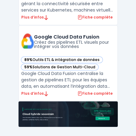
gérant la connectivité sécurisée entre
services sur Kubernetes, machines virtuelles
et serveurs bare-metal. Administrateurs IT
Plus d’infos
Fiche complète
et architectes utilisent Kuma pour
sécuriser, observer et fiabiliser les flux de
données au sein d’infrastructures hybrides
Google Cloud Data Fusion
ou multi-clo ...
Créez des pipelines ETL visuels pour
intégrer vos données
89%
Outils ETL & intégration de données
— voir Google Cloud Data Fusion dans cette catégorie
59%
Solutions de Gestion Multi-Cloud
— voir Google Cloud Data Fusion dans cette catégorie
Google Cloud Data Fusion centralise la
gestion de pipelines ETL pour les équipes
data, en automatisant l’intégration data
dans un contexte cloud natif. Les
Plus d’infos
Fiche complète
entreprises doivent traiter des volumes
croissants de données issues de sources
multiples et garantir leur traçabilité, leur
confidentialité et ...