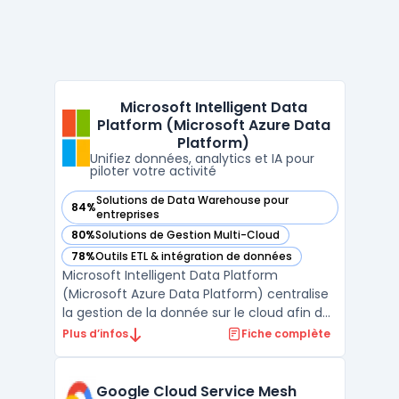
Microsoft Intelligent Data
Platform (Microsoft Azure Data
Platform)
Unifiez données, analytics et IA pour
piloter votre activité
Solutions de Data Warehouse pour
84%
— voir Microsoft Intelligent Data Platform (Microsoft Azure
entreprises
80%
Solutions de Gestion Multi-Cloud
— voir Microsoft Intelligent Data Platform (Microsoft Azure
78%
Outils ETL & intégration de données
— voir Microsoft Intelligent Data Platform (Microsoft Azure
Microsoft Intelligent Data Platform
(Microsoft Azure Data Platform) centralise
la gestion de la donnée sur le cloud afin de
limiter la fragmentation des systèmes et
Plus d’infos
Fiche complète
d’assurer la sécurité et l’accès en temps
réel aux informations. Cette plateforme
réunit bases de données, outils d’analyse
Google Cloud Service Mesh