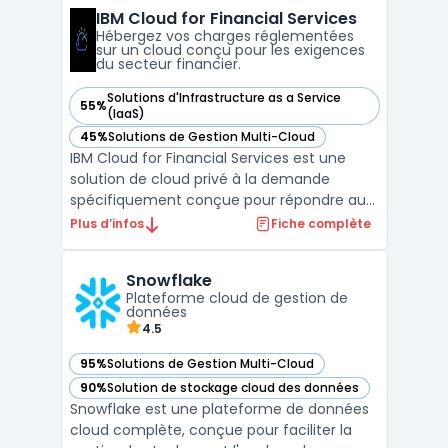
L’intégration native à VMware Cloud
IBM Cloud for Financial Services
Foundation offre aux équipes IT la
Hébergez vos charges réglementées
possibilité de gérer la micro-s ...
sur un cloud conçu pour les exigences
du secteur financier.
Solutions d'Infrastructure as a Service
55%
— voir IBM Cloud for Financial Services dans cette catégorie
(IaaS)
45%
Solutions de Gestion Multi-Cloud
— voir IBM Cloud for Financial Services dans cette catégorie
IBM Cloud for Financial Services est une
solution de cloud privé à la demande
spécifiquement conçue pour répondre aux
besoins des entreprises du secteur
Plus d’infos
Fiche complète
financier. Elle offre un environnement
sécurisé et conforme aux réglementations,
Snowflake
permettant aux institutions financières de
Plateforme cloud de gestion de
migrer leurs charges de ...
données
4.5
95%
Solutions de Gestion Multi-Cloud
— voir Snowflake dans cette catégorie
90%
Solution de stockage cloud des données
— voir Snowflake dans cette catégorie
Snowflake est une plateforme de données
cloud complète, conçue pour faciliter la