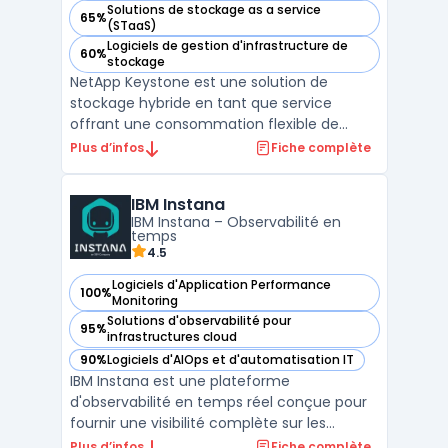
Solutions de stockage as a service
65%
— voir NetApp Keystone dans cette catégorie
(STaaS)
Logiciels de gestion d'infrastructure de
60%
— voir NetApp Keystone dans cette catégorie
stockage
NetApp Keystone est une solution de
stockage hybride en tant que service
offrant une consommation flexible de
cloud. Cette solution permet une gestion
Plus d’infos
Fiche complète
unifiée des données, facilitant l'intégration
multi-cloud et l'interopérabilité. NetApp
IBM Instana
Keystone propose des options de
IBM Instana – Observabilité en
protection des données avec c ...
temps
4.5
Logiciels d'Application Performance
100%
— voir IBM Instana dans cette catégorie
Monitoring
Solutions d'observabilité pour
95%
— voir IBM Instana dans cette catégorie
infrastructures cloud
90%
Logiciels d'AIOps et d'automatisation IT
— voir IBM Instana dans cette catégorie
IBM Instana est une plateforme
d'observabilité en temps réel conçue pour
fournir une visibilité complète sur les
performances des applications et des
Plus d’infos
Fiche complète