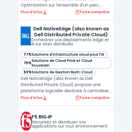
Optimization sur l’ensemble d’un parc
hybride. Les entreprises gérant des
Plus d’infos
Fiche complète
environnements comprenant matériel,
logiciels installés et ressources cloud
Dell NativeEdge (also known as
rencontrent des enjeux de pilotage, de coût
Dell Distributed Private Cloud)
et de conformité. L’utilisatio ...
Orchestrez vos déploiements edge et
IA sur sites distribués
77%
Solutions d'infrastructure cloud pour l'IA
— voir Dell NativeEdge (also known as Dell Distributed Priv
Solutions de Cloud Privé et Cloud
75%
— voir Dell NativeEdge (also known as Dell Distributed Priv
Souverain
53%
Solutions de Gestion Multi-Cloud
— voir Dell NativeEdge (also known as Dell Distributed Priv
Dell NativeEdge (also known as Dell
Distributed Private Cloud) propose une
plateforme logicielle destinée à centraliser
la gestion des infrastructures et des
Plus d’infos
Fiche complète
charges IA déployées en périphérie. Ce
produit concerne les organisations gérant
des sites distribués, les entreprises utilisant
F5 BIG‑IP
des usages IA ...
Sécurisez et distribuez vos
applications sur tout environnement