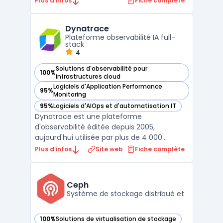
Plus d’infos
Fiche complète
Avec des fonctionnalités telles que la
surveillance en temps réel, les alertes
Dynatrace
personnalisables et les rapports détaillés, l ...
Plateforme observabilité IA full-
stack
4
Solutions d'observabilité pour
100%
— voir Dynatrace dans cette catégorie
infrastructures cloud
Logiciels d'Application Performance
95%
— voir Dynatrace dans cette catégorie
Monitoring
95%
Logiciels d'AIOps et d'automatisation IT
— voir Dynatrace dans cette catégorie
Dynatrace est une plateforme
d'observabilité éditée depuis 2005,
aujourd'hui utilisée par plus de 4 000
entreprises dans 80 pays. Elle repose sur
Plus d’infos
Site web
Fiche complète
Davis, un moteur d'IA causal capable
d'identifier automatiquement les causes
racines des incidents sans configuration
Ceph
manuelle de seuils d'alerte. Les don ...
Système de stockage distribué et
100%
Solutions de virtualisation de stockage
— voir Ceph dans cette catégorie