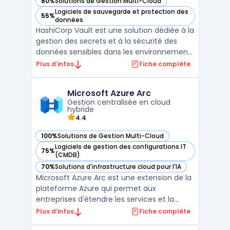
80%
Solutions de Gestion Multi-Cloud
— voir Vault dans cette catégorie
Logiciels de sauvegarde et protection des
55%
— voir Vault dans cette catégorie
données
HashiCorp Vault est une solution dédiée à la
gestion des secrets et à la sécurité des
données sensibles dans les environnements
informatiques complexes. Il s’adresse aux
Plus d’infos
Fiche complète
entreprises souhaitant centraliser l’accès
aux identifiants, clés API ou certificats, tout
Microsoft Azure Arc
en garantissant un chiffrement robuste ...
Gestion centralisée en cloud
hybride
4.4
100%
Solutions de Gestion Multi-Cloud
— voir Microsoft Azure Arc dans cette catégorie
Logiciels de gestion des configurations IT
75%
— voir Microsoft Azure Arc dans cette catégorie
(CMDB)
70%
Solutions d'infrastructure cloud pour l'IA
— voir Microsoft Azure Arc dans cette catégorie
Microsoft Azure Arc est une extension de la
plateforme Azure qui permet aux
entreprises d'étendre les services et la
gouvernance d’Azure à des
Plus d’infos
Fiche complète
environnements multicloud et