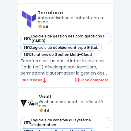
l’échelle et surveiller des applications
conteneurisées dans des environnements
Terraform
cloud ou sur des infrastructures on-
Automatisation et infrastructure
premise. Grâce à son archi ...
avec
4.6
Logiciels de gestion des configurations IT
95%
— voir Terraform dans cette catégorie
(CMDB)
65%
Logiciels de déploiement type GitLab
— voir Terraform dans cette catégorie
60%
Solutions de Gestion Multi-Cloud
— voir Terraform dans cette catégorie
Terraform est un outil d’Infrastructure as
Code (IaC) développé par HashiCorp,
permettant d'automatiser la gestion des
infrastructures informatiques. Grâce à une
Plus d’infos
Fiche complète
approche déclarative, il facilite le
déploiement cloud, la gestion
Vault
infrastructure, et l'orchestration cloud à
Gestion des secrets et sécurité
grande échelle.Compatible av ...
des
4.6
Logiciels de contrôle du système
80%
— voir Vault dans cette catégorie
d'information