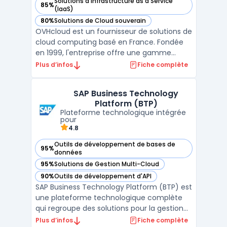
Solutions d'Infrastructure as a Service
85%
— voir OVHcloud dans cette catégorie
(IaaS)
80%
Solutions de Cloud souverain
— voir OVHcloud dans cette catégorie
OVHcloud est un fournisseur de solutions de
cloud computing basé en France. Fondée
en 1999, l'entreprise offre une gamme
complète de services cloud, y compris des
Plus d’infos
Fiche complète
serveurs dédiés, des serveurs cloud, des
solutions de stockage et des outils de
SAP Business Technology
gestion de projets. La plateforme cloud
Platform (BTP)
d'OVHcloud est co ...
Plateforme technologique intégrée
pour
4.8
Outils de développement de bases de
95%
— voir SAP Business Technology Platform (BTP) dans cette 
données
95%
Solutions de Gestion Multi-Cloud
— voir SAP Business Technology Platform (BTP) dans cette 
90%
Outils de développement d'API
— voir SAP Business Technology Platform (BTP) dans cette 
SAP Business Technology Platform (BTP) est
une plateforme technologique complète
qui regroupe des solutions pour la gestion
des données, l'intégration des systèmes, le
Plus d’infos
Fiche complète