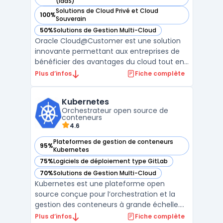
— voir Oracle Cloud at Customer dans cette catégorie
(IaaS)
Solutions de Cloud Privé et Cloud
100%
— voir Oracle Cloud at Customer dans cette catégorie
Souverain
50%
Solutions de Gestion Multi-Cloud
— voir Oracle Cloud at Customer dans cette catégorie
Oracle Cloud@Customer est une solution
innovante permettant aux entreprises de
bénéficier des avantages du cloud tout en
gardant leurs données sur site. Cette offre
Plus d’infos
Fiche complète
combine la performance d'Exadata avec la
flexibilité d'un service de base de données
Kubernetes
géré, déployé directement dans les centres
Orchestrateur open source de
de donn ...
conteneurs
4.6
Plateformes de gestion de conteneurs
95%
— voir Kubernetes dans cette catégorie
Kubernetes
75%
Logiciels de déploiement type GitLab
— voir Kubernetes dans cette catégorie
70%
Solutions de Gestion Multi-Cloud
— voir Kubernetes dans cette catégorie
Kubernetes est une plateforme open
source conçue pour l’orchestration et la
gestion des conteneurs à grande échelle.
Elle permet de déployer, gérer, mettre à
Plus d’infos
Fiche complète