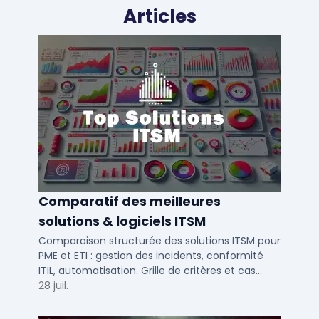
Articles
Comparatif des meilleures
solutions & logiciels ITSM
Comparaison structurée des solutions ITSM pour
PME et ETI : gestion des incidents, conformité
ITIL, automatisation. Grille de critères et cas
d'usage par taille d'entreprise.
28 juil.