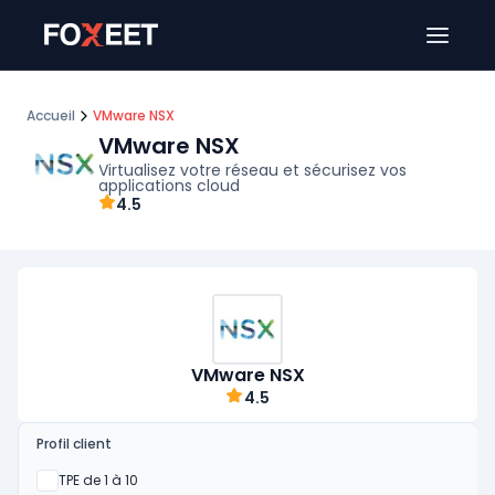
Ouver
Accueil
VMware NSX
VMware NSX
Virtualisez votre réseau et sécurisez vos
applications cloud
4.5
VMware NSX
4.5
Profil client
Oui
TPE de 1 à 10