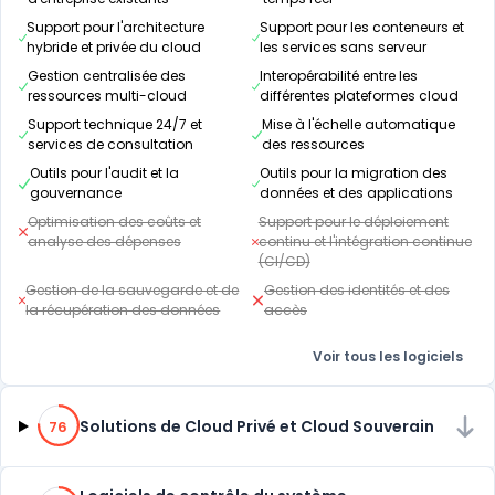
Support pour l'architecture
Support pour les conteneurs et
hybride et privée du cloud
les services sans serveur
Gestion centralisée des
Interopérabilité entre les
ressources multi-cloud
différentes plateformes cloud
Support technique 24/7 et
Mise à l'échelle automatique
services de consultation
des ressources
Outils pour l'audit et la
Outils pour la migration des
gouvernance
données et des applications
Optimisation des coûts et
Support pour le déploiement
analyse des dépenses
continu et l'intégration continue
(CI/CD)
Gestion de la sauvegarde et de
Gestion des identités et des
la récupération des données
accès
Voir tous les logiciels
76% de compatibilité
Solutions de Cloud Privé et Cloud Souverain
76