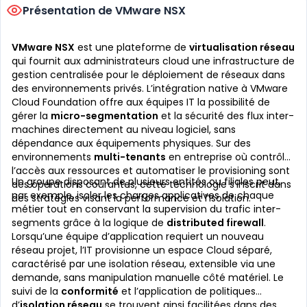
Présentation de VMware NSX
VMware NSX
est une plateforme de
virtualisation réseau
qui fournit aux administrateurs cloud une infrastructure de
gestion centralisée pour le déploiement de réseaux dans
des environnements privés. L’intégration native à VMware
Cloud Foundation offre aux équipes IT la possibilité de
gérer la
micro-segmentation
et la sécurité des flux inter-
machines directement au niveau logiciel, sans
dépendance aux équipements physiques. Sur des
environnements
multi-tenants
en entreprise où contrôler
l’accès aux ressources et automatiser le provisioning sont
Un groupe disposant de plusieurs entités ou filiales peut,
des opérations courantes, cette technologie s’inscrit dans
par exemple, isoler les charges applicatives de chaque
des stratégies visant la performance et l’isolation.
métier tout en conservant la supervision du trafic inter-
segments grâce à la logique de
distributed firewall
.
Lorsqu’une équipe d’application requiert un nouveau
réseau projet, l’IT provisionne un espace Cloud séparé,
caractérisé par une isolation réseau, extensible via une
demande, sans manipulation manuelle côté matériel. Le
suivi de la
conformité
et l’application de politiques
d’
isolation réseau
se trouvent ainsi facilitées dans des