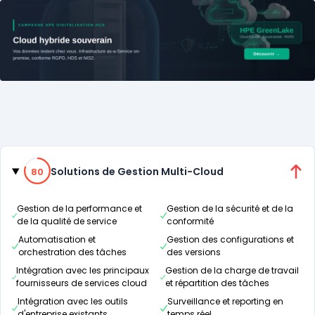
Catégories
80% de compatibilité
Solutions de Gestion Multi-Cloud
80
Gestion de la performance et
Gestion de la sécurité et de la
de la qualité de service
conformité
Automatisation et
Gestion des configurations et
orchestration des tâches
des versions
Intégration avec les principaux
Gestion de la charge de travail
fournisseurs de services cloud
et répartition des tâches
Intégration avec les outils
Surveillance et reporting en
d'entreprise existants
temps réel