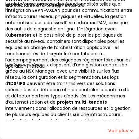
La plateforme propose des fonctionnalités telles que
architectures à forte segmentation.
l’intégration
EVPN-VXLAN
pour des communications entre
infrastructures réseau physiques et virtuelles, la gestion
automatisée des adresses IP via
Infoblox
IPAM, ainsi que
des outils de diagnostic en ligne. L’intégration avec
Kubernetes
et la possibilité de piloter les politiques de
sécurité au niveau containers sont disponibles pour les
équipes en charge de l’orchestration applicative. Les
fonctionnalités de
traçabilité
contribuent à
l’accompagnement des exigences réglementaires sur les
Les équipes réseaux disposent d’une gestion centralisée
opérations réseau.
grâce au NSX Manager, avec une visibilité sur les flux
réseau, la configuration et la segmentation. Les logs
d’
IDS
/
IPS
peuvent être transmis vers des solutions
spécialisées de détection afin de contrôler la conformité
et détecter certains types d’activités. Les mécanismes
d’automatisation et de
projets multi-tenants
interviennent dans l’allocation de ressources et la gestion
de plusieurs équipes ou clients sur une infrastructure
mutualisée, les logs de flux étant archivés pour audit
réglementaire.
Voir plus