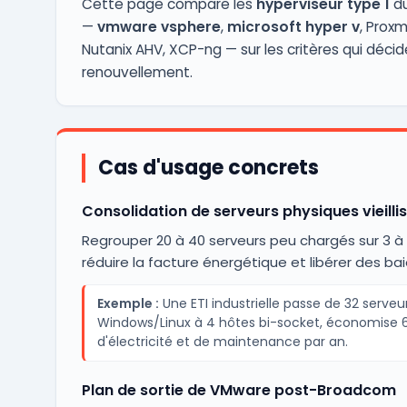
Cette page compare les
hyperviseur type 1
du
—
vmware vsphere
,
microsoft hyper v
, Proxm
Nutanix AHV, XCP-ng — sur les critères qui décid
renouvellement.
Cas d'usage concrets
Consolidation de serveurs physiques vieilli
Regrouper 20 à 40 serveurs peu chargés sur 3 à 
réduire la facture énergétique et libérer des bai
Exemple :
Une ETI industrielle passe de 32 serveu
Windows/Linux à 4 hôtes bi-socket, économise 
d'électricité et de maintenance par an.
Plan de sortie de VMware post-Broadcom