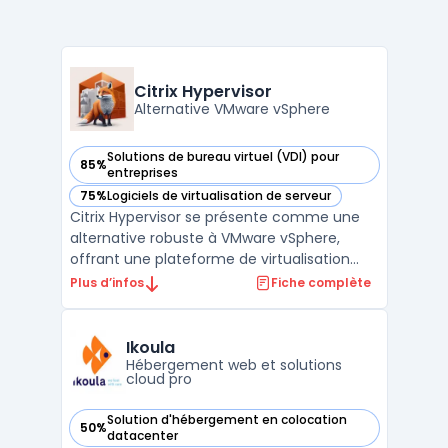
Citrix Hypervisor
Alternative VMware vSphere
Solutions de bureau virtuel (VDI) pour
85%
— voir Citrix Hypervisor dans cette catégorie
entreprises
75%
Logiciels de virtualisation de serveur
— voir Citrix Hypervisor dans cette catégorie
Citrix Hypervisor se présente comme une
alternative robuste à VMware vSphere,
offrant une plateforme de virtualisation
serveur avancée qui combine flexibilité,
Plus d’infos
Fiche complète
performance et intégration. Conçu pour
optimiser l'efficacité opérationnelle, Citrix
Hypervisor est idéal pour les entreprises
Ikoula
cherchant à b ...
Hébergement web et solutions
cloud pro
Solution d'hébergement en colocation
50%
— voir Ikoula dans cette catégorie
datacenter