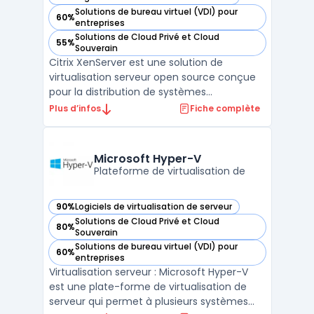
— voir Citrix XenServer dans cette catégorie
Solutions de bureau virtuel (VDI) pour
60%
— voir Citrix XenServer dans cette catégorie
entreprises
Solutions de Cloud Privé et Cloud
55%
— voir Citrix XenServer dans cette catégorie
Souverain
Citrix XenServer est une solution de
virtualisation serveur open source conçue
pour la distribution de systèmes
d'exploitation dans un environnement
Plus d’infos
Fiche complète
virtualisé. Il permet de créer et de gérer des
machines virtuelles avec une grande
flexibilité, de manière rapide et efficace.
Microsoft Hyper-V
Avec Citrix XenServer, i ...
Plateforme de virtualisation de
90%
Logiciels de virtualisation de serveur
— voir Microsoft Hyper-V dans cette catégorie
Solutions de Cloud Privé et Cloud
80%
— voir Microsoft Hyper-V dans cette catégorie
Souverain
Solutions de bureau virtuel (VDI) pour
60%
— voir Microsoft Hyper-V dans cette catégorie
entreprises
Virtualisation serveur : Microsoft Hyper-V
est une plate-forme de virtualisation de
serveur qui permet à plusieurs systèmes