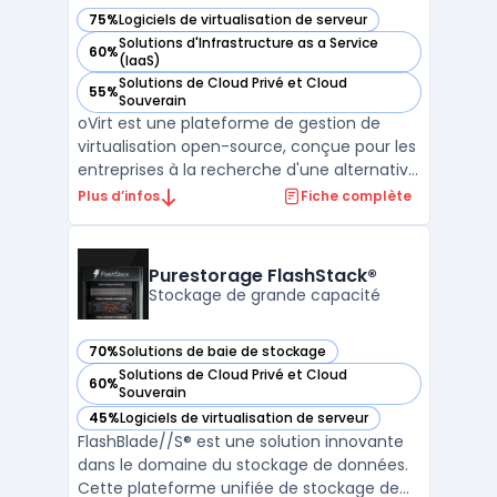
75%
Logiciels de virtualisation de serveur
— voir oVirt dans cette catégorie
Solutions d'Infrastructure as a Service
60%
— voir oVirt dans cette catégorie
(IaaS)
Solutions de Cloud Privé et Cloud
55%
— voir oVirt dans cette catégorie
Souverain
oVirt est une plateforme de gestion de
virtualisation open-source, conçue pour les
entreprises à la recherche d'une alternative
robuste à VMware vCenter. En tant que
Plus d’infos
Fiche complète
projet communautaire avec le soutien de
Red Hat, oVirt offre une solution complète
pour la gestion centralisée de
Purestorage FlashStack®
l'infrastructure vir ...
Stockage de grande capacité
70%
Solutions de baie de stockage
— voir Purestorage FlashStack® dans cette catégorie
Solutions de Cloud Privé et Cloud
60%
— voir Purestorage FlashStack® dans cette catégorie
Souverain
45%
Logiciels de virtualisation de serveur
— voir Purestorage FlashStack® dans cette catégorie
FlashBlade//S® est une solution innovante
dans le domaine du stockage de données.
Cette plateforme unifiée de stockage de