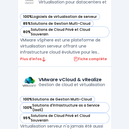
Virtualisation pour datacenters et
100%
Logiciels de virtualisation de serveur
— voir VMware vSphere dans cette catégorie
85%
Solutions de Gestion Multi-Cloud
— voir VMware vSphere dans cette catégorie
Solutions de Cloud Privé et Cloud
80%
— voir VMware vSphere dans cette catégorie
Souverain
VMware vSphere est une plateforme de
virtualisation serveur offrant une
infrastructure cloud évolutive pour les
entreprises. Elle permet de gérer facilement
Plus d’infos
Fiche complète
les ressources informatiques, d'optimiser
les performances et d'améliorer la
disponibilité des applications. Avec VMware
VMware vCloud & vRealize
vSphere, les entrepris ...
Gestion de cloud et virtualisation
100%
Solutions de Gestion Multi-Cloud
— voir VMware vCloud & vRealize dans cette catégorie
Solutions d'Infrastructure as a Service
100%
— voir VMware vCloud & vRealize dans cette catégorie
(IaaS)
Solutions de Cloud Privé et Cloud
95%
— voir VMware vCloud & vRealize dans cette catégorie
Souverain
Virtualisation serveur n'a jamais été aussi