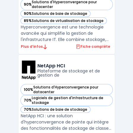
Solutions d'Hyperconvergence pour
90%
— voir StarWind Virtual SAN dans cette catégorie
datacenter
90%
Solutions de baie de stockage
— voir StarWind Virtual SAN dans cette catégorie
85%
Solutions de virtualisation de stockage
— voir StarWind Virtual SAN dans cette catégorie
Hyperconvergence est une technologie
avancée qui simplifie la gestion de
l'infrastructure IT. Elle combine stockage,
réseau et traitement en une seule
Plus d’infos
Fiche complète
plateforme. StarWind Virtual SAN est une
solution de stockage hyper-convergée qui
permet de virtualiser les clusters de
NetApp HCI
serveurs et de les transforme ...
Plateforme de stockage et de
gestion de
Solutions d'Hyperconvergence pour
100%
— voir NetApp HCI dans cette catégorie
datacenter
Logiciels de gestion d'infrastructure de
70%
— voir NetApp HCI dans cette catégorie
stockage
70%
Solutions de baie de stockage
— voir NetApp HCI dans cette catégorie
NetApp HCI : une solution
d'hyperconvergence de pointe qui intègre
des fonctionnalités de stockage de classe