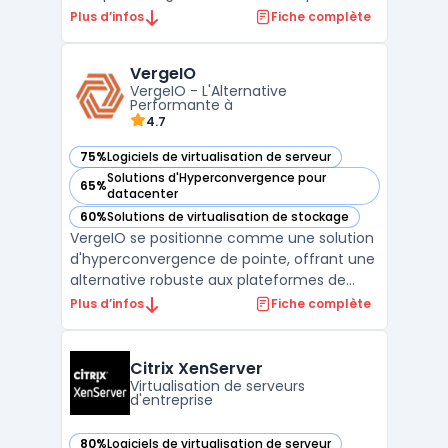
l'entreprise. Intégrant l'hyperviseur KVM
Plus d’infos
Fiche complète
Proxmox, cette solution offre une
virtualisation performante et sécurisée.
VergeIO
Idéale pour les entreprises, Proxmox facilite
VergeIO - L'Alternative
la mise en place ...
Performante à
4.7
75%
Logiciels de virtualisation de serveur
— voir VergeIO dans cette catégorie
Solutions d'Hyperconvergence pour
65%
— voir VergeIO dans cette catégorie
datacenter
60%
Solutions de virtualisation de stockage
— voir VergeIO dans cette catégorie
VergeIO se positionne comme une solution
d'hyperconvergence de pointe, offrant une
alternative robuste aux plateformes de
virtualisation traditionnelles telles que
Plus d’infos
Fiche complète
VMware. En intégrant de manière
transparente la virtualisation, le stockage et
le réseau dans un système d'exploitation de
Citrix XenServer
centre de don ...
Virtualisation de serveurs
d'entreprise
80%
Logiciels de virtualisation de serveur