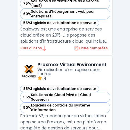
Solutions d'Infrastructure as a Service
75%
— voir Scaleway dans cette catégorie
(IaaS)
Solutions d'hébergement web pour
60%
— voir Scaleway dans cette catégorie
entreprises
55%
Logiciels de virtualisation de serveur
— voir Scaleway dans cette catégorie
Scaleway est une entreprise de services
cloud créée en 2015. Elle propose des
solutions d'infrastructure cloud, qui incluent
notamment des offres d'hébergement
Plus d’infos
Fiche complète
web, de stockage, de mise en réseau et de
sécurité. Scaleway se distingue par son
Proxmox Virtual Environment
offre d'instances Bare Metal, qui combine
Virtualisation d'entreprise open
les avantages de ...
source
4
85%
Logiciels de virtualisation de serveur
— voir Proxmox Virtual Environment dans cette catégorie
Solutions de Cloud Privé et Cloud
55%
— voir Proxmox Virtual Environment dans cette catégorie
Souverain
Logiciels de contrôle du système
50%
— voir Proxmox Virtual Environment dans cette catégorie
d'information
Proxmox VE, reconnu pour sa virtualisation
open source Proxmox, est une plateforme
complète de gestion de serveurs pour