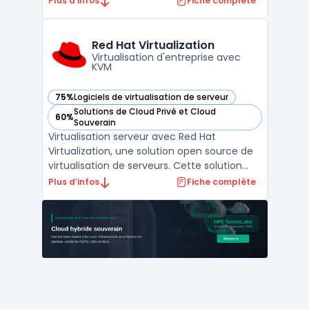
Plus d’infos
Fiche complète
machines virtuelles sur des serveurs Linux
x86 et x64. KVM offre de hautes
performances en exploitant pleinement les
Red Hat Virtualization
capacités de virtualis ...
Virtualisation d'entreprise avec
KVM
75%
Logiciels de virtualisation de serveur
— voir Red Hat Virtualization dans cette catégorie
Solutions de Cloud Privé et Cloud
60%
— voir Red Hat Virtualization dans cette catégorie
Souverain
Virtualisation serveur avec Red Hat
Virtualization, une solution open source de
virtualisation de serveurs. Cette solution
permet de créer et de gérer des machines
Plus d’infos
Fiche complète
virtuelles à partir d'une interface unifiée, ce
qui simplifie les opérations de gestion. Red
Hat Virtualization est une solution extensi ...