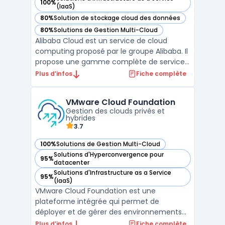
100%
— voir Alibaba Cloud dans cette catégorie
(IaaS)
80%
Solution de stockage cloud des données
— voir Alibaba Cloud dans cette catégorie
80%
Solutions de Gestion Multi-Cloud
— voir Alibaba Cloud dans cette catégorie
Alibaba Cloud est un service de cloud
computing proposé par le groupe Alibaba. Il
propose une gamme complète de services
cloud adaptés aux entreprises, allant du
Plus d’infos
Fiche complète
stockage en ligne aux solutions de
virtualisation serveur. Alibaba Cloud est
VMware Cloud Foundation
surtout présent en Asie mais continue de
Gestion des clouds privés et
gagner en popularité ...
hybrides
3.7
100%
Solutions de Gestion Multi-Cloud
— voir VMware Cloud Foundation dans cette catégorie
Solutions d'Hyperconvergence pour
95%
— voir VMware Cloud Foundation dans cette catégorie
datacenter
Solutions d'Infrastructure as a Service
95%
— voir VMware Cloud Foundation dans cette catégorie
(IaaS)
VMware Cloud Foundation est une
plateforme intégrée qui permet de
déployer et de gérer des environnements
de cloud privé et hybride. Elle offre une
Plus d’infos
Fiche complète