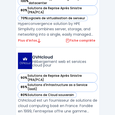
100%
— voir HPE Simplivity dans cette catégorie
datacenter
Solutions de Reprise Après Sinistre
80%
— voir HPE Simplivity dans cette catégorie
(PRA/PCA)
70%
Logiciels de virtualisation de serveur
— voir HPE Simplivity dans cette catégorie
Hyperconvergence solution by HPE
Simplivity combines server, storage, and
networking into a single, easily managed
platform. This scalable, all-in-one solution
Plus d’infos
Fiche complète
reduces complexity and provides built-in
data protection, while also improving
performance and agility for businesses of
OVHcloud
all sizes. With HPE ...
Hébergement web et services
cloud pour
Solutions de Reprise Après Sinistre
90%
— voir OVHcloud dans cette catégorie
(PRA/PCA)
Solutions d'Infrastructure as a Service
85%
— voir OVHcloud dans cette catégorie
(IaaS)
80%
Solutions de Cloud souverain
— voir OVHcloud dans cette catégorie
OVHcloud est un fournisseur de solutions de
cloud computing basé en France. Fondée
en 1999, l'entreprise offre une gamme