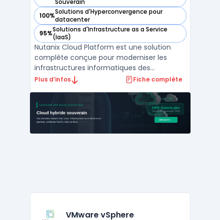
— voir Nutanix Cloud Platform dans cette catégorie
Souverain
Solutions d'Hyperconvergence pour
100%
— voir Nutanix Cloud Platform dans cette catégorie
datacenter
Solutions d'Infrastructure as a Service
95%
— voir Nutanix Cloud Platform dans cette catégorie
(IaaS)
Nutanix Cloud Platform est une solution
complète conçue pour moderniser les
infrastructures informatiques des
entreprises en intégrant des services de
Plus d’infos
Fiche complète
stockage, de calcul, de virtualisation et de
mise en réseau dans une plateforme
unifiée. La plateforme prend en charge les
environnements multicloud ...
VMware vSphere