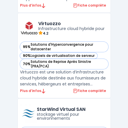
RDS Windows Server et environnements
Plus d’infos
Fiche complète
hybrides. Pensé pour la gouvernance IT, il
centralise la publication d’applications
Windows, le bureau à distance et la gestion
Virtuozzo
des accès s ...
Infrastructure cloud hybride pour
4.2
Solutions d'Hyperconvergence pour
95%
— voir Virtuozzo dans cette catégorie
datacenter
90%
Logiciels de virtualisation de serveur
— voir Virtuozzo dans cette catégorie
Solutions de Reprise Après Sinistre
70%
— voir Virtuozzo dans cette catégorie
(PRA/PCA)
Virtuozzo est une solution d’infrastructure
cloud hybride destinée aux fournisseurs de
services, hébergeurs et entreprises
recherchant une plateforme flexible pour
Plus d’infos
Fiche complète
gérer des environnements cloud privés,
publics et hybrides. Grâce à une
combinaison de technologies de
StarWind Virtual SAN
virtualisation, de containers et ...
stockage virtuel pour
environnements