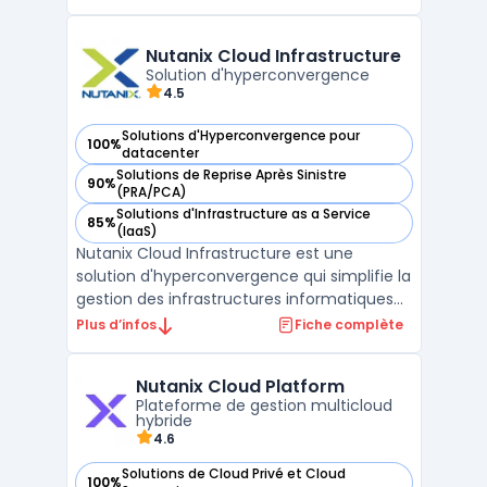
stockage, et virtualisation. Cette approche
simplifiée permet aux entreprises de toutes
tailles de bénéficier d'une gestion plus ...
Nutanix Cloud Infrastructure
Solution d'hyperconvergence
4.5
Solutions d'Hyperconvergence pour
100%
— voir Nutanix Cloud Infrastructure dans cette catégorie
datacenter
Solutions de Reprise Après Sinistre
90%
— voir Nutanix Cloud Infrastructure dans cette catégorie
(PRA/PCA)
Solutions d'Infrastructure as a Service
85%
— voir Nutanix Cloud Infrastructure dans cette catégorie
(IaaS)
Nutanix Cloud Infrastructure est une
solution d'hyperconvergence qui simplifie la
gestion des infrastructures informatiques
en intégrant le calcul, le stockage et la
Plus d’infos
Fiche complète
mise en réseau dans une seule plateforme.
Cette approche permet aux entreprises de
Nutanix Cloud Platform
réduire la complexité et les coûts associ ...
Plateforme de gestion multicloud
hybride
4.6
Solutions de Cloud Privé et Cloud
100%