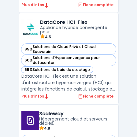
fichiers et d'objets est entièrement basée
Plus d’infos
Fiche complète
sur la technologie flash, offrant ainsi une
performance optimale pour les entreprises
DataCore HCI-Flex
nécessitant une baie de stockage de très
Appliance hybride convergente
grande c ...
pour
4.5
Solutions de Cloud Privé et Cloud
95%
— voir DataCore HCI-Flex dans cette catégorie
Souverain
Solutions d'Hyperconvergence pour
60%
— voir DataCore HCI-Flex dans cette catégorie
datacenter
55%
Solutions de baie de stockage
— voir DataCore HCI-Flex dans cette catégorie
DataCore HCI-Flex est une solution
d'infrastructure hyperconvergée (HCI) qui
intègre les fonctions de calcul, stockage et
réseau dans une seule appliance. Cette
Plus d’infos
Fiche complète
intégration simplifie la gestion de
l'infrastructure IT, réduisant ainsi la
Scaleway
complexité et les coûts. DataCore HCI-Flex
Hébergement cloud et serveurs
se distingue par sa ...
dédiés.
4,8