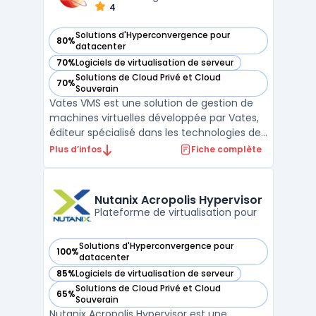
4
Solutions d'Hyperconvergence pour
80%
— voir Vates VMS dans cette catégorie
datacenter
70%
Logiciels de virtualisation de serveur
— voir Vates VMS dans cette catégorie
Solutions de Cloud Privé et Cloud
70%
— voir Vates VMS dans cette catégorie
Souverain
Vates VMS est une solution de gestion de
machines virtuelles développée par Vates,
éditeur spécialisé dans les technologies de
virtualisation open source. Conçu pour
Plus d’infos
Fiche complète
répondre aux besoins des entreprises et des
fournisseurs de services, Vates VMS permet
de déployer, gérer et superviser des
Nutanix Acropolis Hypervisor
environnem ...
Plateforme de virtualisation pour
Solutions d'Hyperconvergence pour
100%
— voir Nutanix Acropolis Hypervisor dans cette catégorie
datacenter
85%
Logiciels de virtualisation de serveur
— voir Nutanix Acropolis Hypervisor dans cette catégorie
Solutions de Cloud Privé et Cloud
65%
— voir Nutanix Acropolis Hypervisor dans cette catégorie
Souverain
Nutanix Acropolis Hypervisor est une