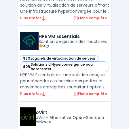
solution de virtualisation de serveurs offrant
une infrastructure hyperconvergée pour les
centres de données. Cette solution permet
Plus d’infos
Fiche complète
la consolidation de serveurs, de stockage et
de réseaux en un seul et même appareil.
Nutanix Acropolis Hypervisor utilise une archi
HPE VM Essentials
...
Solution de gestion des machines
4.3
95%
Logiciels de virtualisation de serveur
— voir HPE VM Essentials dans cette catégorie
Solutions d'Hyperconvergence pour
80%
— voir HPE VM Essentials dans cette catégorie
datacenter
HPE VM Essentials est une solution conçue
pour répondre aux besoins des petites et
moyennes entreprises souhaitant optimiser
la gestion de leurs environnements
Plus d’infos
Fiche complète
virtualisés. Cette solution simplifie les
opérations IT grâce à des outils
d’administration centralisée et des
oVirt
fonctionnalités adaptées à la ...
oVirt - Alternative Open-Source à
VMware