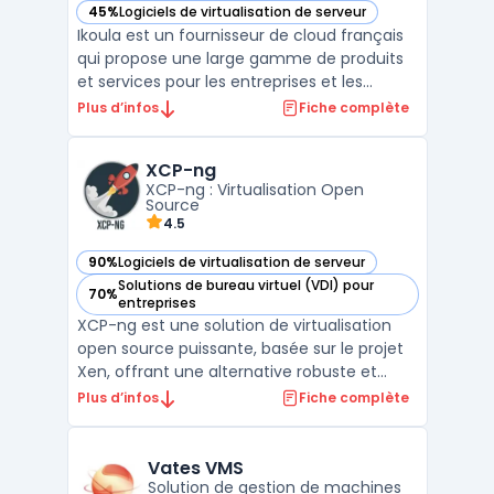
45%
Logiciels de virtualisation de serveur
— voir Ikoula dans cette catégorie
Ikoula est un fournisseur de cloud français
qui propose une large gamme de produits
et services pour les entreprises et les
particuliers. Depuis plus de 20 ans, la
Plus d’infos
Fiche complète
société met à disposition des solutions
d'hébergement web, de cloud, de serveurs
XCP-ng
dédiés, de solutions e-commerce, de
XCP-ng : Virtualisation Open
sauvegarde en ligne ...
Source
4.5
90%
Logiciels de virtualisation de serveur
— voir XCP-ng dans cette catégorie
Solutions de bureau virtuel (VDI) pour
70%
— voir XCP-ng dans cette catégorie
entreprises
XCP-ng est une solution de virtualisation
open source puissante, basée sur le projet
Xen, offrant une alternative robuste et
économique aux solutions propriétaires
Plus d’infos
Fiche complète
comme VMware. En tant qu'hyperviseur de
type 1, XCP-ng permet aux entreprises de
toutes tailles de créer et de gérer des
Vates VMS
infrastructures ...
Solution de gestion de machines