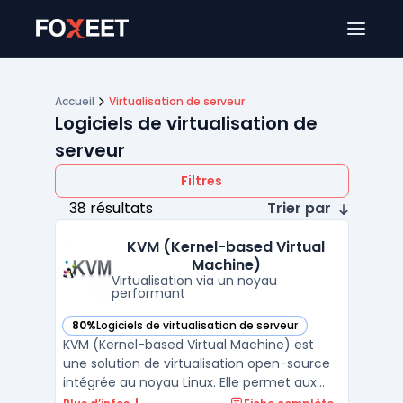
Ouver
Accueil
Virtualisation de serveur
Logiciels de virtualisation de
serveur
Filtres
38 résultats
Trier par
KVM (Kernel-based Virtual
Machine)
Virtualisation via un noyau
performant
80%
Logiciels de virtualisation de serveur
— voir KVM (Kernel-based Virtual Machine) dans cette caté
KVM (Kernel-based Virtual Machine) est
une solution de virtualisation open-source
intégrée au noyau Linux. Elle permet aux
utilisateurs de créer et de gérer des