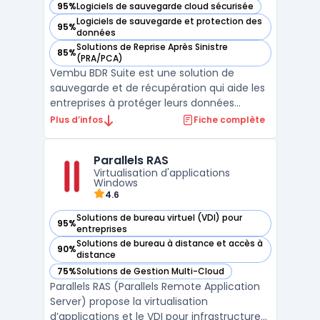
95%
Logiciels de sauvegarde cloud sécurisée
— voir Vembu BDR Suite dans cette catégorie
Logiciels de sauvegarde et protection des
95%
— voir Vembu BDR Suite dans cette catégorie
données
Solutions de Reprise Après Sinistre
85%
— voir Vembu BDR Suite dans cette catégorie
(PRA/PCA)
Vembu BDR Suite est une solution de
sauvegarde et de récupération qui aide les
entreprises à protéger leurs données
critiques. La suite inclut des fonctionnalités
Plus d’infos
Fiche complète
telles que la sauvegarde image, la
sauvegarde de fichiers et de dossiers, la
Parallels RAS
restauration granulaire, la migration de
Virtualisation d'applications
données et la répli ...
Windows
4.6
Solutions de bureau virtuel (VDI) pour
95%
— voir Parallels RAS dans cette catégorie
entreprises
Solutions de bureau à distance et accès à
90%
— voir Parallels RAS dans cette catégorie
distance
75%
Solutions de Gestion Multi-Cloud
— voir Parallels RAS dans cette catégorie
Parallels RAS (Parallels Remote Application
Server) propose la virtualisation
d’applications et le VDI pour infrastructures