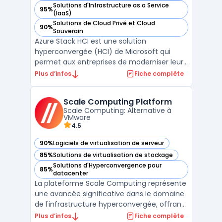
Solutions d'Infrastructure as a Service
95%
— voir Microsoft Azure Stack HCI dans cette catégorie
(IaaS)
Solutions de Cloud Privé et Cloud
90%
— voir Microsoft Azure Stack HCI dans cette catégorie
Souverain
Azure Stack HCI est une solution
hyperconvergée (HCI) de Microsoft qui
permet aux entreprises de moderniser leur
infrastructure de centres de données tout
Plus d’infos
Fiche complète
en s'intégrant de manière transparente
avec les services cloud Azure. Elle offre des
Scale Computing Platform
capacités de virtualisation, de stockage et
Scale Computing: Alternative à
de mise en résea ...
VMware
4.5
90%
Logiciels de virtualisation de serveur
— voir Scale Computing Platform dans cette catégorie
85%
Solutions de virtualisation de stockage
— voir Scale Computing Platform dans cette catégorie
Solutions d'Hyperconvergence pour
85%
— voir Scale Computing Platform dans cette catégorie
datacenter
La plateforme Scale Computing représente
une avancée significative dans le domaine
de l'infrastructure hyperconvergée, offrant
une solution complète qui intègre serveurs,
Plus d’infos
Fiche complète