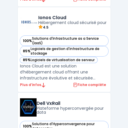
infrastructure convergée qui simplifie la
gestion et l'orchestration des ressources.
VMware Cloud Foundation intègre des outils
Ionos Cloud
de gestion, de surveilla ...
Hébergement cloud sécurisé pour
4.5
Solutions d'Infrastructure as a Service
100%
— voir Ionos Cloud dans cette catégorie
(IaaS)
Logiciels de gestion d'infrastructure de
85%
— voir Ionos Cloud dans cette catégorie
stockage
85%
Logiciels de virtualisation de serveur
— voir Ionos Cloud dans cette catégorie
Ionos Cloud est une solution
d’hébergement cloud offrant une
infrastructure évolutive et sécurisée
adaptée aux besoins des entreprises. Grâce
Plus d’infos
Fiche complète
à ses solutions cloud, il permet de déployer
des serveurs cloud performants avec un
haut niveau de flexibilité et d’évolutivité. La
Dell VxRail
plateforme assure une gest ...
Plateforme hyperconvergée pour
data
Solutions d'Hyperconvergence pour
100%