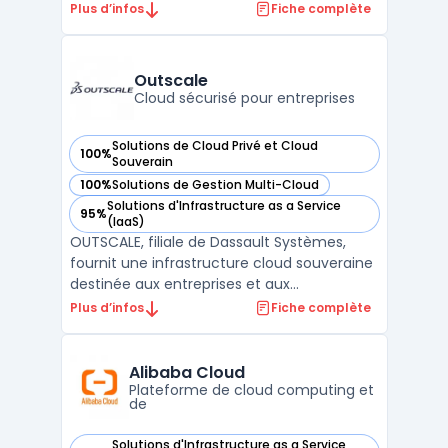
complète de services cloud, y compris des
Plus d’infos
Fiche complète
serveurs dédiés, des serveurs cloud, des
solutions de stockage et des outils de
gestion de projets. La plateforme cloud
Outscale
d'OVHcloud est co ...
Cloud sécurisé pour entreprises
Solutions de Cloud Privé et Cloud
100%
— voir Outscale dans cette catégorie
Souverain
100%
Solutions de Gestion Multi-Cloud
— voir Outscale dans cette catégorie
Solutions d'Infrastructure as a Service
95%
— voir Outscale dans cette catégorie
(IaaS)
OUTSCALE, filiale de Dassault Systèmes,
fournit une infrastructure cloud souveraine
destinée aux entreprises et aux
organisations publiques. Sa plateforme
Plus d’infos
Fiche complète
repose sur un modèle IaaS hautement
sécurisé, garantissant la souveraineté des
données en conformité avec le RGPD.
Alibaba Cloud
L’ensemble des services propos ...
Plateforme de cloud computing et
de
Solutions d'Infrastructure as a Service