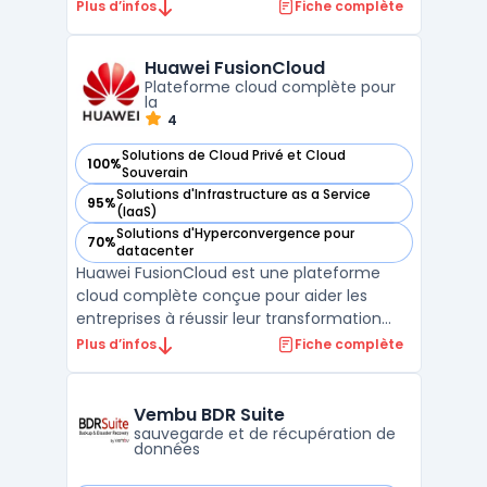
d'exploitation de s'exécuter sur une seule
Plus d’infos
Fiche complète
machine physique. Elle permet également
de consolider les ressources de serveur et
Huawei FusionCloud
d'optimiser l'utilisation du matériel tout en
Plateforme cloud complète pour
rédu ...
la
4
Solutions de Cloud Privé et Cloud
100%
— voir Huawei FusionCloud dans cette catégorie
Souverain
Solutions d'Infrastructure as a Service
95%
— voir Huawei FusionCloud dans cette catégorie
(IaaS)
Solutions d'Hyperconvergence pour
70%
— voir Huawei FusionCloud dans cette catégorie
datacenter
Huawei FusionCloud est une plateforme
cloud complète conçue pour aider les
entreprises à réussir leur transformation
digitale. Elle intègre une suite de services
Plus d’infos
Fiche complète
permettant une gestion optimisée des
ressources informatiques, avec une
disponibilité élevée et une sécurité
Vembu BDR Suite
renforcée des données critiqu ...
sauvegarde et de récupération de
données