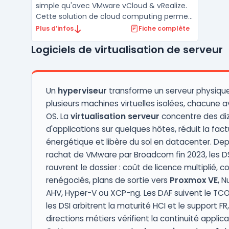
simple qu'avec VMware vCloud & vRealize.
Cette solution de cloud computing permet
aux entreprises de gérer leur infrastructure
Plus d’infos
Fiche complète
IT de manière flexible, sécurisée et
Logiciels de virtualisation de serveur
efficace. VMware vCloud offre une plate-
forme de cloud computing pour la gestion
des ressour ...
Un
hyperviseur
transforme un serveur physiqu
plusieurs machines virtuelles isolées, chacune 
OS. La
virtualisation serveur
concentre des di
d'applications sur quelques hôtes, réduit la fact
énergétique et libère du sol en datacenter. Dep
rachat de VMware par Broadcom fin 2023, les D
rouvrent le dossier : coût de licence multiplié, c
renégociés, plans de sortie vers
Proxmox VE
, N
AHV, Hyper-V ou XCP-ng. Les DAF suivent le TCO
les DSI arbitrent la maturité HCI et le support FR,
directions métiers vérifient la continuité applica