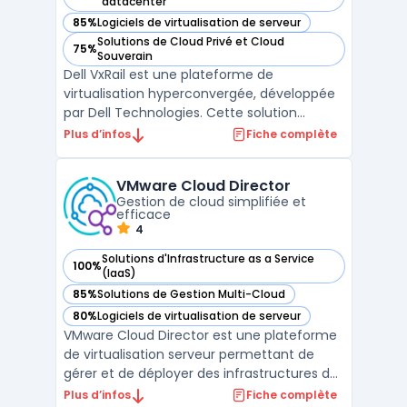
— voir Dell VxRail dans cette catégorie
datacenter
85%
Logiciels de virtualisation de serveur
— voir Dell VxRail dans cette catégorie
Solutions de Cloud Privé et Cloud
75%
— voir Dell VxRail dans cette catégorie
Souverain
Dell VxRail est une plateforme de
virtualisation hyperconvergée, développée
par Dell Technologies. Cette solution
intègre des serveurs, système de stockage,
Plus d’infos
Fiche complète
réseaux et logiciels pour fournir des
performances élevées et une évolutivité
VMware Cloud Director
accrue. Le système est facile à déployer et
Gestion de cloud simplifiée et
à gérer, ce qui le re ...
efficace
4
Solutions d'Infrastructure as a Service
100%
— voir VMware Cloud Director dans cette catégorie
(IaaS)
85%
Solutions de Gestion Multi-Cloud
— voir VMware Cloud Director dans cette catégorie
80%
Logiciels de virtualisation de serveur
— voir VMware Cloud Director dans cette catégorie
VMware Cloud Director est une plateforme
de virtualisation serveur permettant de
gérer et de déployer des infrastructures de
Cloud hybrides et multi-Cloud. Cette
Plus d’infos
Fiche complète