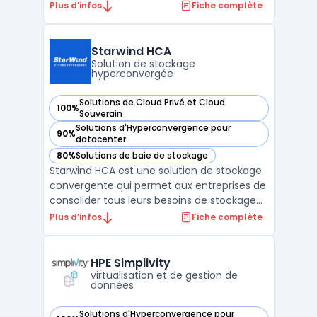
entreprise avec une évolutivité sans
Plus d’infos
Fiche complète
interruption pour répondre aux besoins des
entreprises modernes. La plate-forme
NetApp HCI offre une infrastructure
Starwind HCA
évolutive et automatisée permettant au ...
Solution de stockage
hyperconvergée
Solutions de Cloud Privé et Cloud
100%
— voir Starwind HCA dans cette catégorie
Souverain
Solutions d'Hyperconvergence pour
90%
— voir Starwind HCA dans cette catégorie
datacenter
80%
Solutions de baie de stockage
— voir Starwind HCA dans cette catégorie
Starwind HCA est une solution de stockage
convergente qui permet aux entreprises de
consolider tous leurs besoins de stockage
et de virtualisation. Elle combine une
Plus d’infos
Fiche complète
gestion intelligente des disques et une
architecture de cluster hautement
disponible pour une capacité de stockage à
HPE Simplivity
la fois flexible e ...
virtualisation et de gestion de
données
Solutions d'Hyperconvergence pour