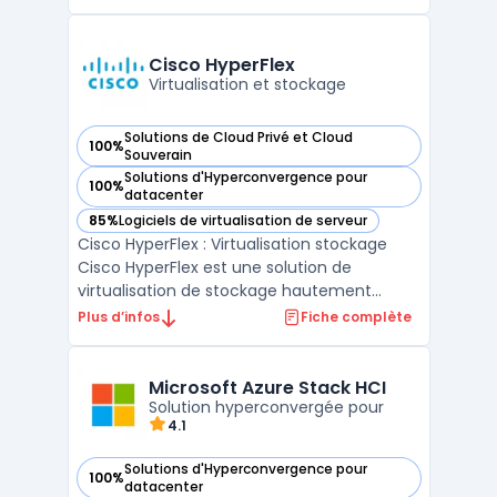
solution permet de simplifier la gestion des
ressources informatiques, d'automatiser les
tâches récurrentes et de faciliter le
Cisco HyperFlex
déploiement ...
Virtualisation et stockage
Solutions de Cloud Privé et Cloud
100%
— voir Cisco HyperFlex dans cette catégorie
Souverain
Solutions d'Hyperconvergence pour
100%
— voir Cisco HyperFlex dans cette catégorie
datacenter
85%
Logiciels de virtualisation de serveur
— voir Cisco HyperFlex dans cette catégorie
Cisco HyperFlex : Virtualisation stockage
Cisco HyperFlex est une solution de
virtualisation de stockage hautement
performante et évolutive. Elle permet une
Plus d’infos
Fiche complète
gestion simplifiée des infrastructures de
stockage tout en offrant une évolutivité à
la demande. Grâce à sa technologie
Microsoft Azure Stack HCI
innovante, Cisco HyperF ...
Solution hyperconvergée pour
4.1
Solutions d'Hyperconvergence pour
100%
— voir Microsoft Azure Stack HCI dans cette catégorie
datacenter