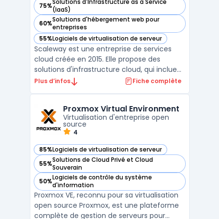
Solutions d'Infrastructure as a Service
75%
— voir Scaleway dans cette catégorie
(IaaS)
Solutions d'hébergement web pour
60%
— voir Scaleway dans cette catégorie
entreprises
55%
Logiciels de virtualisation de serveur
— voir Scaleway dans cette catégorie
Scaleway est une entreprise de services
cloud créée en 2015. Elle propose des
solutions d'infrastructure cloud, qui incluent
notamment des offres d'hébergement
Plus d’infos
Fiche complète
web, de stockage, de mise en réseau et de
sécurité. Scaleway se distingue par son
Proxmox Virtual Environment
offre d'instances Bare Metal, qui combine
Virtualisation d'entreprise open
les avantages de ...
source
4
85%
Logiciels de virtualisation de serveur
— voir Proxmox Virtual Environment dans cette catégorie
Solutions de Cloud Privé et Cloud
55%
— voir Proxmox Virtual Environment dans cette catégorie
Souverain
Logiciels de contrôle du système
50%
— voir Proxmox Virtual Environment dans cette catégorie
d'information
Proxmox VE, reconnu pour sa virtualisation
open source Proxmox, est une plateforme
complète de gestion de serveurs pour