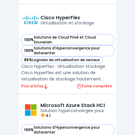
solution permet de simplifier la gestion des
ressources informatiques, d'automatiser les
tâches récurrentes et de faciliter le
Cisco HyperFlex
déploiement ...
Virtualisation et stockage
Solutions de Cloud Privé et Cloud
100%
— voir Cisco HyperFlex dans cette catégorie
Souverain
Solutions d'Hyperconvergence pour
100%
— voir Cisco HyperFlex dans cette catégorie
datacenter
85%
Logiciels de virtualisation de serveur
— voir Cisco HyperFlex dans cette catégorie
Cisco HyperFlex : Virtualisation stockage
Cisco HyperFlex est une solution de
virtualisation de stockage hautement
performante et évolutive. Elle permet une
Plus d’infos
Fiche complète
gestion simplifiée des infrastructures de
stockage tout en offrant une évolutivité à
la demande. Grâce à sa technologie
Microsoft Azure Stack HCI
innovante, Cisco HyperF ...
Solution hyperconvergée pour
4.1
Solutions d'Hyperconvergence pour
100%
— voir Microsoft Azure Stack HCI dans cette catégorie
datacenter