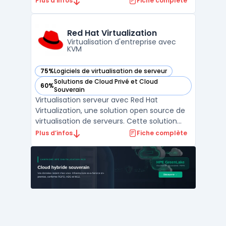
Plus d’infos
Fiche complète
machines virtuelles sur des serveurs Linux
x86 et x64. KVM offre de hautes
performances en exploitant pleinement les
Red Hat Virtualization
capacités de virtualis ...
Virtualisation d'entreprise avec
KVM
75%
Logiciels de virtualisation de serveur
— voir Red Hat Virtualization dans cette catégorie
Solutions de Cloud Privé et Cloud
60%
— voir Red Hat Virtualization dans cette catégorie
Souverain
Virtualisation serveur avec Red Hat
Virtualization, une solution open source de
virtualisation de serveurs. Cette solution
permet de créer et de gérer des machines
Plus d’infos
Fiche complète
virtuelles à partir d'une interface unifiée, ce
qui simplifie les opérations de gestion. Red
Hat Virtualization est une solution extensi ...