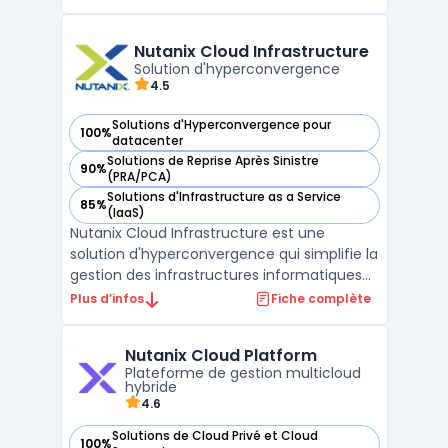
stockage, et virtualisation. Cette approche
simplifiée permet aux entreprises de toutes
tailles de bénéficier d'une gestion plus ...
Nutanix Cloud Infrastructure
Solution d'hyperconvergence
4.5
Solutions d'Hyperconvergence pour
100%
— voir Nutanix Cloud Infrastructure dans cette catégorie
datacenter
Solutions de Reprise Après Sinistre
90%
— voir Nutanix Cloud Infrastructure dans cette catégorie
(PRA/PCA)
Solutions d'Infrastructure as a Service
85%
— voir Nutanix Cloud Infrastructure dans cette catégorie
(IaaS)
Nutanix Cloud Infrastructure est une
solution d'hyperconvergence qui simplifie la
gestion des infrastructures informatiques
en intégrant le calcul, le stockage et la
Plus d’infos
Fiche complète
mise en réseau dans une seule plateforme.
Cette approche permet aux entreprises de
Nutanix Cloud Platform
réduire la complexité et les coûts associ ...
Plateforme de gestion multicloud
hybride
4.6
Solutions de Cloud Privé et Cloud
100%