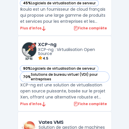
45%
Logiciels de virtualisation de serveur
— voir Ikoula dans cette catégorie
Ikoula est un fournisseur de cloud français
qui propose une large gamme de produits
et services pour les entreprises et les
particuliers. Depuis plus de 20 ans, la
Plus d’infos
Fiche complète
société met à disposition des solutions
d'hébergement web, de cloud, de serveurs
XCP-ng
dédiés, de solutions e-commerce, de
XCP-ng : Virtualisation Open
sauvegarde en ligne ...
Source
4.5
90%
Logiciels de virtualisation de serveur
— voir XCP-ng dans cette catégorie
Solutions de bureau virtuel (VDI) pour
70%
— voir XCP-ng dans cette catégorie
entreprises
XCP-ng est une solution de virtualisation
open source puissante, basée sur le projet
Xen, offrant une alternative robuste et
économique aux solutions propriétaires
Plus d’infos
Fiche complète
comme VMware. En tant qu'hyperviseur de
type 1, XCP-ng permet aux entreprises de
toutes tailles de créer et de gérer des
Vates VMS
infrastructures ...
Solution de gestion de machines