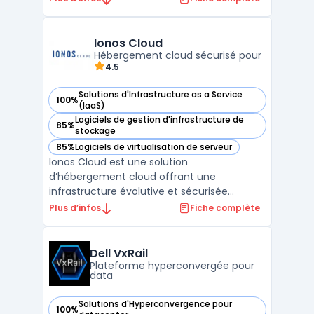
infrastructure convergée qui simplifie la
gestion et l'orchestration des ressources.
VMware Cloud Foundation intègre des outils
Ionos Cloud
de gestion, de surveilla ...
Hébergement cloud sécurisé pour
4.5
Solutions d'Infrastructure as a Service
100%
— voir Ionos Cloud dans cette catégorie
(IaaS)
Logiciels de gestion d'infrastructure de
85%
— voir Ionos Cloud dans cette catégorie
stockage
85%
Logiciels de virtualisation de serveur
— voir Ionos Cloud dans cette catégorie
Ionos Cloud est une solution
d’hébergement cloud offrant une
infrastructure évolutive et sécurisée
adaptée aux besoins des entreprises. Grâce
Plus d’infos
Fiche complète
à ses solutions cloud, il permet de déployer
des serveurs cloud performants avec un
haut niveau de flexibilité et d’évolutivité. La
Dell VxRail
plateforme assure une gest ...
Plateforme hyperconvergée pour
data
Solutions d'Hyperconvergence pour
100%