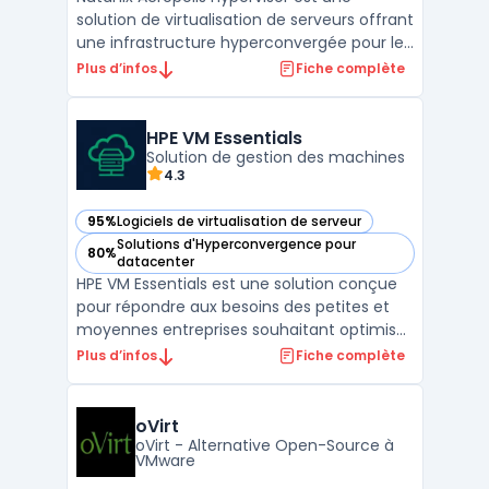
solution de virtualisation de serveurs offrant
une infrastructure hyperconvergée pour les
centres de données. Cette solution permet
Plus d’infos
Fiche complète
la consolidation de serveurs, de stockage et
de réseaux en un seul et même appareil.
Nutanix Acropolis Hypervisor utilise une archi
HPE VM Essentials
...
Solution de gestion des machines
4.3
95%
Logiciels de virtualisation de serveur
— voir HPE VM Essentials dans cette catégorie
Solutions d'Hyperconvergence pour
80%
— voir HPE VM Essentials dans cette catégorie
datacenter
HPE VM Essentials est une solution conçue
pour répondre aux besoins des petites et
moyennes entreprises souhaitant optimiser
la gestion de leurs environnements
Plus d’infos
Fiche complète
virtualisés. Cette solution simplifie les
opérations IT grâce à des outils
d’administration centralisée et des
oVirt
fonctionnalités adaptées à la ...
oVirt - Alternative Open-Source à
VMware