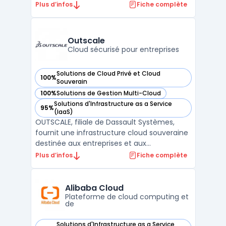
complète de services cloud, y compris des
Plus d’infos
Fiche complète
serveurs dédiés, des serveurs cloud, des
solutions de stockage et des outils de
gestion de projets. La plateforme cloud
Outscale
d'OVHcloud est co ...
Cloud sécurisé pour entreprises
Solutions de Cloud Privé et Cloud
100%
— voir Outscale dans cette catégorie
Souverain
100%
Solutions de Gestion Multi-Cloud
— voir Outscale dans cette catégorie
Solutions d'Infrastructure as a Service
95%
— voir Outscale dans cette catégorie
(IaaS)
OUTSCALE, filiale de Dassault Systèmes,
fournit une infrastructure cloud souveraine
destinée aux entreprises et aux
organisations publiques. Sa plateforme
Plus d’infos
Fiche complète
repose sur un modèle IaaS hautement
sécurisé, garantissant la souveraineté des
données en conformité avec le RGPD.
Alibaba Cloud
L’ensemble des services propos ...
Plateforme de cloud computing et
de
Solutions d'Infrastructure as a Service