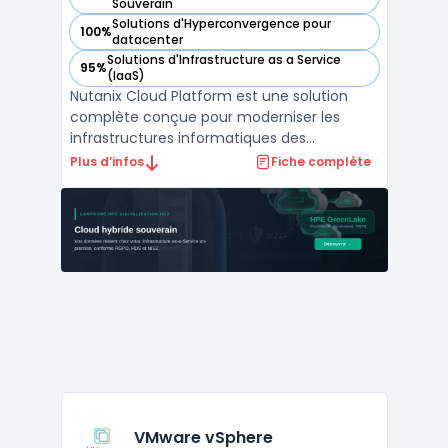
— voir Nutanix Cloud Platform dans cette catégorie
Souverain
Solutions d'Hyperconvergence pour
100%
— voir Nutanix Cloud Platform dans cette catégorie
datacenter
Solutions d'Infrastructure as a Service
95%
— voir Nutanix Cloud Platform dans cette catégorie
(IaaS)
Nutanix Cloud Platform est une solution
complète conçue pour moderniser les
infrastructures informatiques des
entreprises en intégrant des services de
Plus d’infos
Fiche complète
stockage, de calcul, de virtualisation et de
mise en réseau dans une plateforme
unifiée. La plateforme prend en charge les
environnements multicloud ...
VMware vSphere