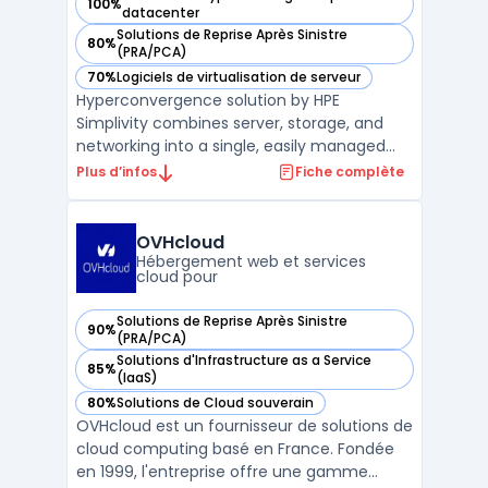
100%
— voir HPE Simplivity dans cette catégorie
datacenter
Solutions de Reprise Après Sinistre
80%
— voir HPE Simplivity dans cette catégorie
(PRA/PCA)
70%
Logiciels de virtualisation de serveur
— voir HPE Simplivity dans cette catégorie
Hyperconvergence solution by HPE
Simplivity combines server, storage, and
networking into a single, easily managed
platform. This scalable, all-in-one solution
Plus d’infos
Fiche complète
reduces complexity and provides built-in
data protection, while also improving
performance and agility for businesses of
OVHcloud
all sizes. With HPE ...
Hébergement web et services
cloud pour
Solutions de Reprise Après Sinistre
90%
— voir OVHcloud dans cette catégorie
(PRA/PCA)
Solutions d'Infrastructure as a Service
85%
— voir OVHcloud dans cette catégorie
(IaaS)
80%
Solutions de Cloud souverain
— voir OVHcloud dans cette catégorie
OVHcloud est un fournisseur de solutions de
cloud computing basé en France. Fondée
en 1999, l'entreprise offre une gamme