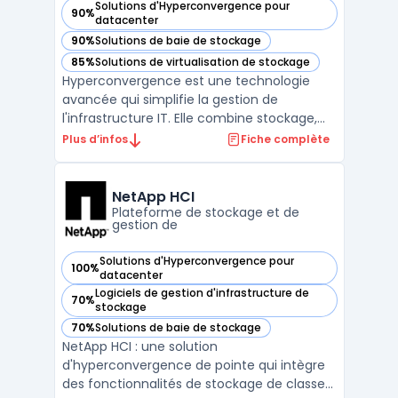
Solutions d'Hyperconvergence pour
90%
— voir StarWind Virtual SAN dans cette catégorie
datacenter
90%
Solutions de baie de stockage
— voir StarWind Virtual SAN dans cette catégorie
85%
Solutions de virtualisation de stockage
— voir StarWind Virtual SAN dans cette catégorie
Hyperconvergence est une technologie
avancée qui simplifie la gestion de
l'infrastructure IT. Elle combine stockage,
réseau et traitement en une seule
Plus d’infos
Fiche complète
plateforme. StarWind Virtual SAN est une
solution de stockage hyper-convergée qui
permet de virtualiser les clusters de
NetApp HCI
serveurs et de les transforme ...
Plateforme de stockage et de
gestion de
Solutions d'Hyperconvergence pour
100%
— voir NetApp HCI dans cette catégorie
datacenter
Logiciels de gestion d'infrastructure de
70%
— voir NetApp HCI dans cette catégorie
stockage
70%
Solutions de baie de stockage
— voir NetApp HCI dans cette catégorie
NetApp HCI : une solution
d'hyperconvergence de pointe qui intègre
des fonctionnalités de stockage de classe