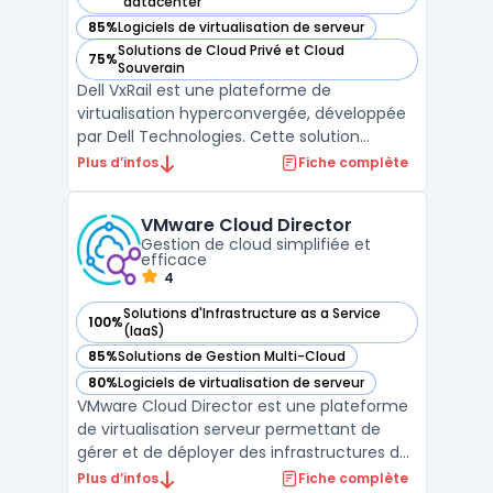
— voir Dell VxRail dans cette catégorie
datacenter
85%
Logiciels de virtualisation de serveur
— voir Dell VxRail dans cette catégorie
Solutions de Cloud Privé et Cloud
75%
— voir Dell VxRail dans cette catégorie
Souverain
Dell VxRail est une plateforme de
virtualisation hyperconvergée, développée
par Dell Technologies. Cette solution
intègre des serveurs, système de stockage,
Plus d’infos
Fiche complète
réseaux et logiciels pour fournir des
performances élevées et une évolutivité
VMware Cloud Director
accrue. Le système est facile à déployer et
Gestion de cloud simplifiée et
à gérer, ce qui le re ...
efficace
4
Solutions d'Infrastructure as a Service
100%
— voir VMware Cloud Director dans cette catégorie
(IaaS)
85%
Solutions de Gestion Multi-Cloud
— voir VMware Cloud Director dans cette catégorie
80%
Logiciels de virtualisation de serveur
— voir VMware Cloud Director dans cette catégorie
VMware Cloud Director est une plateforme
de virtualisation serveur permettant de
gérer et de déployer des infrastructures de
Cloud hybrides et multi-Cloud. Cette
Plus d’infos
Fiche complète