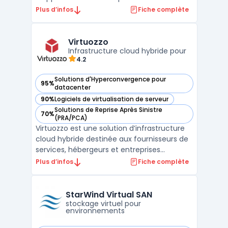
RDS Windows Server et environnements
Plus d’infos
Fiche complète
hybrides. Pensé pour la gouvernance IT, il
centralise la publication d’applications
Windows, le bureau à distance et la gestion
Virtuozzo
des accès s ...
Infrastructure cloud hybride pour
4.2
Solutions d'Hyperconvergence pour
95%
— voir Virtuozzo dans cette catégorie
datacenter
90%
Logiciels de virtualisation de serveur
— voir Virtuozzo dans cette catégorie
Solutions de Reprise Après Sinistre
70%
— voir Virtuozzo dans cette catégorie
(PRA/PCA)
Virtuozzo est une solution d’infrastructure
cloud hybride destinée aux fournisseurs de
services, hébergeurs et entreprises
recherchant une plateforme flexible pour
Plus d’infos
Fiche complète
gérer des environnements cloud privés,
publics et hybrides. Grâce à une
combinaison de technologies de
StarWind Virtual SAN
virtualisation, de containers et ...
stockage virtuel pour
environnements