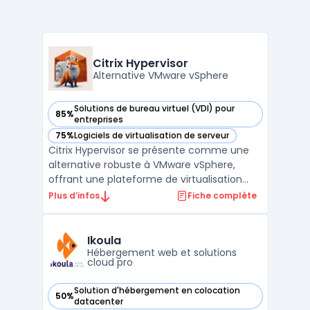
Citrix Hypervisor
Alternative VMware vSphere
Solutions de bureau virtuel (VDI) pour
85%
— voir Citrix Hypervisor dans cette catégorie
entreprises
75%
Logiciels de virtualisation de serveur
— voir Citrix Hypervisor dans cette catégorie
Citrix Hypervisor se présente comme une
alternative robuste à VMware vSphere,
offrant une plateforme de virtualisation
serveur avancée qui combine flexibilité,
Plus d’infos
Fiche complète
performance et intégration. Conçu pour
optimiser l'efficacité opérationnelle, Citrix
Hypervisor est idéal pour les entreprises
Ikoula
cherchant à b ...
Hébergement web et solutions
cloud pro
Solution d'hébergement en colocation
50%
— voir Ikoula dans cette catégorie
datacenter