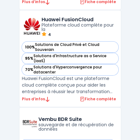
d'exploitation de s'exécuter sur une seule
Plus d’infos
Fiche complète
machine physique. Elle permet également
de consolider les ressources de serveur et
Huawei FusionCloud
d'optimiser l'utilisation du matériel tout en
Plateforme cloud complète pour
rédu ...
la
4
Solutions de Cloud Privé et Cloud
100%
— voir Huawei FusionCloud dans cette catégorie
Souverain
Solutions d'Infrastructure as a Service
95%
— voir Huawei FusionCloud dans cette catégorie
(IaaS)
Solutions d'Hyperconvergence pour
70%
— voir Huawei FusionCloud dans cette catégorie
datacenter
Huawei FusionCloud est une plateforme
cloud complète conçue pour aider les
entreprises à réussir leur transformation
digitale. Elle intègre une suite de services
Plus d’infos
Fiche complète
permettant une gestion optimisée des
ressources informatiques, avec une
disponibilité élevée et une sécurité
Vembu BDR Suite
renforcée des données critiqu ...
sauvegarde et de récupération de
données