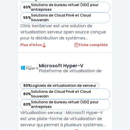
— voir Citrix XenServer dans cette catégorie
Solutions de bureau virtuel (VDI) pour
60%
— voir Citrix XenServer dans cette catégorie
entreprises
Solutions de Cloud Privé et Cloud
55%
— voir Citrix XenServer dans cette catégorie
Souverain
Citrix XenServer est une solution de
virtualisation serveur open source conçue
pour la distribution de systèmes
d'exploitation dans un environnement
Plus d’infos
Fiche complète
virtualisé. Il permet de créer et de gérer des
machines virtuelles avec une grande
flexibilité, de manière rapide et efficace.
Microsoft Hyper-V
Avec Citrix XenServer, i ...
Plateforme de virtualisation de
90%
Logiciels de virtualisation de serveur
— voir Microsoft Hyper-V dans cette catégorie
Solutions de Cloud Privé et Cloud
80%
— voir Microsoft Hyper-V dans cette catégorie
Souverain
Solutions de bureau virtuel (VDI) pour
60%
— voir Microsoft Hyper-V dans cette catégorie
entreprises
Virtualisation serveur : Microsoft Hyper-V
est une plate-forme de virtualisation de
serveur qui permet à plusieurs systèmes