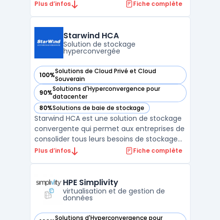
entreprise avec une évolutivité sans
Plus d’infos
Fiche complète
interruption pour répondre aux besoins des
entreprises modernes. La plate-forme
NetApp HCI offre une infrastructure
Starwind HCA
évolutive et automatisée permettant au ...
Solution de stockage
hyperconvergée
Solutions de Cloud Privé et Cloud
100%
— voir Starwind HCA dans cette catégorie
Souverain
Solutions d'Hyperconvergence pour
90%
— voir Starwind HCA dans cette catégorie
datacenter
80%
Solutions de baie de stockage
— voir Starwind HCA dans cette catégorie
Starwind HCA est une solution de stockage
convergente qui permet aux entreprises de
consolider tous leurs besoins de stockage
et de virtualisation. Elle combine une
Plus d’infos
Fiche complète
gestion intelligente des disques et une
architecture de cluster hautement
disponible pour une capacité de stockage à
HPE Simplivity
la fois flexible e ...
virtualisation et de gestion de
données
Solutions d'Hyperconvergence pour