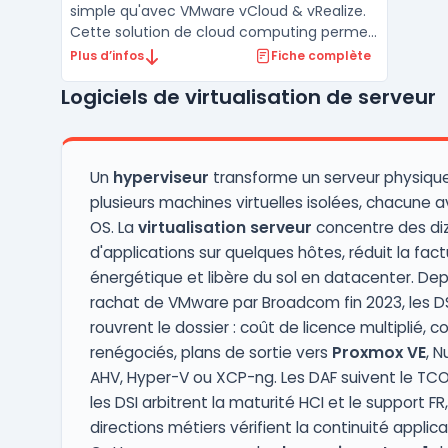
simple qu'avec VMware vCloud & vRealize.
Cette solution de cloud computing permet
aux entreprises de gérer leur infrastructure
Plus d’infos
Fiche complète
IT de manière flexible, sécurisée et
Logiciels de virtualisation de serveur
efficace. VMware vCloud offre une plate-
forme de cloud computing pour la gestion
des ressour ...
Un
hyperviseur
transforme un serveur physiqu
plusieurs machines virtuelles isolées, chacune 
OS. La
virtualisation serveur
concentre des di
d'applications sur quelques hôtes, réduit la fact
énergétique et libère du sol en datacenter. Dep
rachat de VMware par Broadcom fin 2023, les D
rouvrent le dossier : coût de licence multiplié, c
renégociés, plans de sortie vers
Proxmox VE
, N
AHV, Hyper-V ou XCP-ng. Les DAF suivent le TCO
les DSI arbitrent la maturité HCI et le support FR,
directions métiers vérifient la continuité applica