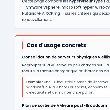
Cette page compare les
hyperviseur type 1
du
—
vmware vsphere
,
microsoft hyper v
, Proxm
Nutanix AHV, XCP-ng — sur les critères qui décid
renouvellement.
Cas d'usage concrets
Consolidation de serveurs physiques vieilli
Regrouper 20 à 40 serveurs peu chargés sur 3 à 
réduire la facture énergétique et libérer des bai
Exemple :
Une ETI industrielle passe de 32 serveu
Windows/Linux à 4 hôtes bi-socket, économise 
d'électricité et de maintenance par an.
Plan de sortie de VMware post-Broadcom