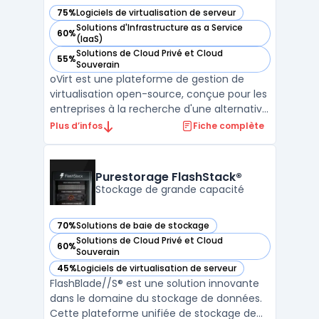
75%
Logiciels de virtualisation de serveur
— voir oVirt dans cette catégorie
Solutions d'Infrastructure as a Service
60%
— voir oVirt dans cette catégorie
(IaaS)
Solutions de Cloud Privé et Cloud
55%
— voir oVirt dans cette catégorie
Souverain
oVirt est une plateforme de gestion de
virtualisation open-source, conçue pour les
entreprises à la recherche d'une alternative
robuste à VMware vCenter. En tant que
Plus d’infos
Fiche complète
projet communautaire avec le soutien de
Red Hat, oVirt offre une solution complète
pour la gestion centralisée de
Purestorage FlashStack®
l'infrastructure vir ...
Stockage de grande capacité
70%
Solutions de baie de stockage
— voir Purestorage FlashStack® dans cette catégorie
Solutions de Cloud Privé et Cloud
60%
— voir Purestorage FlashStack® dans cette catégorie
Souverain
45%
Logiciels de virtualisation de serveur
— voir Purestorage FlashStack® dans cette catégorie
FlashBlade//S® est une solution innovante
dans le domaine du stockage de données.
Cette plateforme unifiée de stockage de