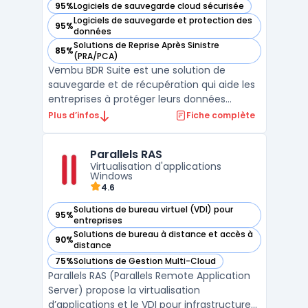
95%
Logiciels de sauvegarde cloud sécurisée
— voir Vembu BDR Suite dans cette catégorie
Logiciels de sauvegarde et protection des
95%
— voir Vembu BDR Suite dans cette catégorie
données
Solutions de Reprise Après Sinistre
85%
— voir Vembu BDR Suite dans cette catégorie
(PRA/PCA)
Vembu BDR Suite est une solution de
sauvegarde et de récupération qui aide les
entreprises à protéger leurs données
critiques. La suite inclut des fonctionnalités
Plus d’infos
Fiche complète
telles que la sauvegarde image, la
sauvegarde de fichiers et de dossiers, la
Parallels RAS
restauration granulaire, la migration de
Virtualisation d'applications
données et la répli ...
Windows
4.6
Solutions de bureau virtuel (VDI) pour
95%
— voir Parallels RAS dans cette catégorie
entreprises
Solutions de bureau à distance et accès à
90%
— voir Parallels RAS dans cette catégorie
distance
75%
Solutions de Gestion Multi-Cloud
— voir Parallels RAS dans cette catégorie
Parallels RAS (Parallels Remote Application
Server) propose la virtualisation
d’applications et le VDI pour infrastructures