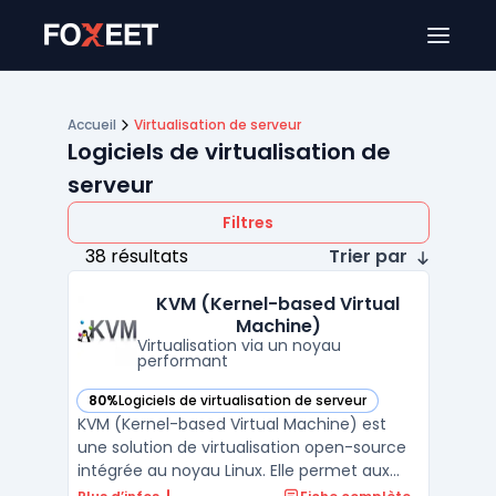
Ouver
Accueil
Virtualisation de serveur
Logiciels de virtualisation de
serveur
Filtres
38 résultats
Trier par
KVM (Kernel-based Virtual
Machine)
Virtualisation via un noyau
performant
80%
Logiciels de virtualisation de serveur
— voir KVM (Kernel-based Virtual Machine) dans cette caté
KVM (Kernel-based Virtual Machine) est
une solution de virtualisation open-source
intégrée au noyau Linux. Elle permet aux
utilisateurs de créer et de gérer des