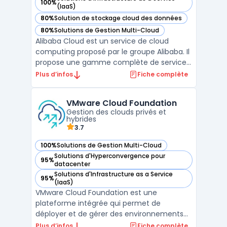
100%
— voir Alibaba Cloud dans cette catégorie
(IaaS)
80%
Solution de stockage cloud des données
— voir Alibaba Cloud dans cette catégorie
80%
Solutions de Gestion Multi-Cloud
— voir Alibaba Cloud dans cette catégorie
Alibaba Cloud est un service de cloud
computing proposé par le groupe Alibaba. Il
propose une gamme complète de services
cloud adaptés aux entreprises, allant du
Plus d’infos
Fiche complète
stockage en ligne aux solutions de
virtualisation serveur. Alibaba Cloud est
VMware Cloud Foundation
surtout présent en Asie mais continue de
Gestion des clouds privés et
gagner en popularité ...
hybrides
3.7
100%
Solutions de Gestion Multi-Cloud
— voir VMware Cloud Foundation dans cette catégorie
Solutions d'Hyperconvergence pour
95%
— voir VMware Cloud Foundation dans cette catégorie
datacenter
Solutions d'Infrastructure as a Service
95%
— voir VMware Cloud Foundation dans cette catégorie
(IaaS)
VMware Cloud Foundation est une
plateforme intégrée qui permet de
déployer et de gérer des environnements
de cloud privé et hybride. Elle offre une
Plus d’infos
Fiche complète