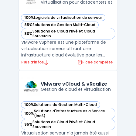
Virtualisation pour datacenters et
100%
Logiciels de virtualisation de serveur
— voir VMware vSphere dans cette catégorie
85%
Solutions de Gestion Multi-Cloud
— voir VMware vSphere dans cette catégorie
Solutions de Cloud Privé et Cloud
80%
— voir VMware vSphere dans cette catégorie
Souverain
VMware vSphere est une plateforme de
virtualisation serveur offrant une
infrastructure cloud évolutive pour les
entreprises. Elle permet de gérer facilement
Plus d’infos
Fiche complète
les ressources informatiques, d'optimiser
les performances et d'améliorer la
disponibilité des applications. Avec VMware
VMware vCloud & vRealize
vSphere, les entrepris ...
Gestion de cloud et virtualisation
100%
Solutions de Gestion Multi-Cloud
— voir VMware vCloud & vRealize dans cette catégorie
Solutions d'Infrastructure as a Service
100%
— voir VMware vCloud & vRealize dans cette catégorie
(IaaS)
Solutions de Cloud Privé et Cloud
95%
— voir VMware vCloud & vRealize dans cette catégorie
Souverain
Virtualisation serveur n'a jamais été aussi