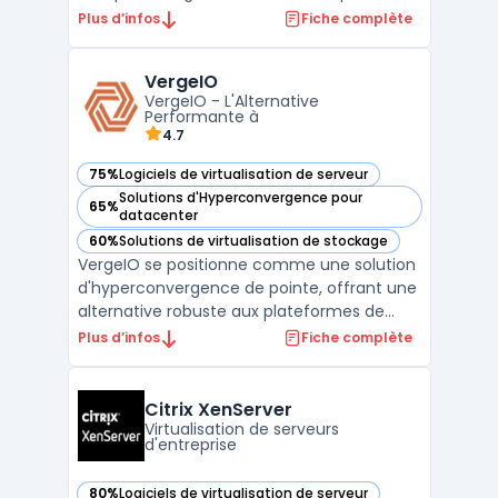
l'entreprise. Intégrant l'hyperviseur KVM
Plus d’infos
Fiche complète
Proxmox, cette solution offre une
virtualisation performante et sécurisée.
VergeIO
Idéale pour les entreprises, Proxmox facilite
VergeIO - L'Alternative
la mise en place ...
Performante à
4.7
75%
Logiciels de virtualisation de serveur
— voir VergeIO dans cette catégorie
Solutions d'Hyperconvergence pour
65%
— voir VergeIO dans cette catégorie
datacenter
60%
Solutions de virtualisation de stockage
— voir VergeIO dans cette catégorie
VergeIO se positionne comme une solution
d'hyperconvergence de pointe, offrant une
alternative robuste aux plateformes de
virtualisation traditionnelles telles que
Plus d’infos
Fiche complète
VMware. En intégrant de manière
transparente la virtualisation, le stockage et
le réseau dans un système d'exploitation de
Citrix XenServer
centre de don ...
Virtualisation de serveurs
d'entreprise
80%
Logiciels de virtualisation de serveur