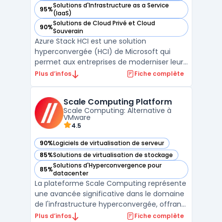
Solutions d'Infrastructure as a Service
95%
— voir Microsoft Azure Stack HCI dans cette catégorie
(IaaS)
Solutions de Cloud Privé et Cloud
90%
— voir Microsoft Azure Stack HCI dans cette catégorie
Souverain
Azure Stack HCI est une solution
hyperconvergée (HCI) de Microsoft qui
permet aux entreprises de moderniser leur
infrastructure de centres de données tout
Plus d’infos
Fiche complète
en s'intégrant de manière transparente
avec les services cloud Azure. Elle offre des
Scale Computing Platform
capacités de virtualisation, de stockage et
Scale Computing: Alternative à
de mise en résea ...
VMware
4.5
90%
Logiciels de virtualisation de serveur
— voir Scale Computing Platform dans cette catégorie
85%
Solutions de virtualisation de stockage
— voir Scale Computing Platform dans cette catégorie
Solutions d'Hyperconvergence pour
85%
— voir Scale Computing Platform dans cette catégorie
datacenter
La plateforme Scale Computing représente
une avancée significative dans le domaine
de l'infrastructure hyperconvergée, offrant
une solution complète qui intègre serveurs,
Plus d’infos
Fiche complète