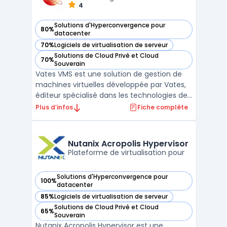
4
Solutions d'Hyperconvergence pour
80%
— voir Vates VMS dans cette catégorie
datacenter
70%
Logiciels de virtualisation de serveur
— voir Vates VMS dans cette catégorie
Solutions de Cloud Privé et Cloud
70%
— voir Vates VMS dans cette catégorie
Souverain
Vates VMS est une solution de gestion de
machines virtuelles développée par Vates,
éditeur spécialisé dans les technologies de
virtualisation open source. Conçu pour
Plus d’infos
Fiche complète
répondre aux besoins des entreprises et des
fournisseurs de services, Vates VMS permet
de déployer, gérer et superviser des
Nutanix Acropolis Hypervisor
environnem ...
Plateforme de virtualisation pour
Solutions d'Hyperconvergence pour
100%
— voir Nutanix Acropolis Hypervisor dans cette catégorie
datacenter
85%
Logiciels de virtualisation de serveur
— voir Nutanix Acropolis Hypervisor dans cette catégorie
Solutions de Cloud Privé et Cloud
65%
— voir Nutanix Acropolis Hypervisor dans cette catégorie
Souverain
Nutanix Acropolis Hypervisor est une