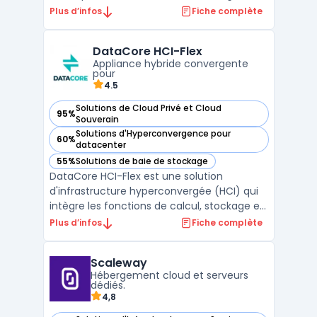
fichiers et d'objets est entièrement basée
Plus d’infos
Fiche complète
sur la technologie flash, offrant ainsi une
performance optimale pour les entreprises
DataCore HCI-Flex
nécessitant une baie de stockage de très
Appliance hybride convergente
grande c ...
pour
4.5
Solutions de Cloud Privé et Cloud
95%
— voir DataCore HCI-Flex dans cette catégorie
Souverain
Solutions d'Hyperconvergence pour
60%
— voir DataCore HCI-Flex dans cette catégorie
datacenter
55%
Solutions de baie de stockage
— voir DataCore HCI-Flex dans cette catégorie
DataCore HCI-Flex est une solution
d'infrastructure hyperconvergée (HCI) qui
intègre les fonctions de calcul, stockage et
réseau dans une seule appliance. Cette
Plus d’infos
Fiche complète
intégration simplifie la gestion de
l'infrastructure IT, réduisant ainsi la
Scaleway
complexité et les coûts. DataCore HCI-Flex
Hébergement cloud et serveurs
se distingue par sa ...
dédiés.
4,8