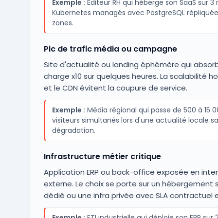
Exemple :
Éditeur RH qui héberge son SaaS sur 
Kubernetes managés avec PostgreSQL répliquée
zones.
Pic de trafic média ou campagne
Site d'actualité ou landing éphémère qui absor
charge x10 sur quelques heures. La scalabilité ho
et le CDN évitent la coupure de service.
Exemple :
Média régional qui passe de 500 à 15 
visiteurs simultanés lors d'une actualité locale s
dégradation.
Infrastructure métier critique
Application ERP ou back-office exposée en inte
externe. Le choix se porte sur un hébergement 
dédié ou une infra privée avec SLA contractuel e
Exemple :
ETI industrielle qui déploie son ERP sur 