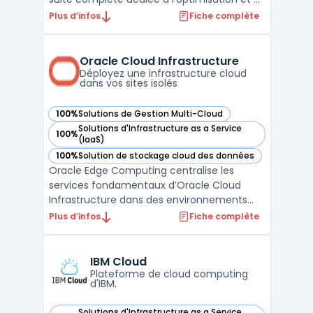
la sécurité des applications Internet. Ces
Plus d’infos
Fiche complète
services sont conçus pour garantir une
performance optimale et une fiabilité sans
faille. Le service Argo Smart Routing, par
Oracle Cloud Infrastructure
exemple, ...
Déployez une infrastructure cloud
dans vos sites isolés
100%
Solutions de Gestion Multi-Cloud
— voir Oracle Cloud Infrastructure dans cette catégorie
Solutions d'Infrastructure as a Service
100%
— voir Oracle Cloud Infrastructure dans cette catégorie
(IaaS)
100%
Solution de stockage cloud des données
— voir Oracle Cloud Infrastructure dans cette catégorie
Oracle Edge Computing centralise les
services fondamentaux d’Oracle Cloud
Infrastructure dans des environnements
distribués, sur site ou isolés. Les entreprises
Plus d’infos
Fiche complète
disposant de sites industriels, de filiales
éloignées ou de contraintes réglementaires
renforcées disposent d'une solution pour
IBM Cloud
traiter leu ...
Plateforme de cloud computing
d'IBM.
Solutions d'Infrastructure as a Service