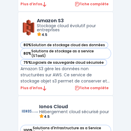
cloud adaptés aux entreprises, allant du
Plus d’infos
Fiche complète
stockage en ligne aux solutions de
virtualisation serveur. Alibaba Cloud est
Amazon S3
surtout présent en Asie mais continue de
Stockage cloud évolutif pour
gagner en popularité ...
entreprises
4.5
80%
Solution de stockage cloud des données
— voir Amazon S3 dans cette catégorie
Solutions de stockage as a service
80%
— voir Amazon S3 dans cette catégorie
(STaaS)
75%
Logiciels de sauvegarde cloud sécurisée
— voir Amazon S3 dans cette catégorie
Amazon S3 gère les données non
structurées sur AWS. Ce service de
stockage objet s3 permet de conserver et
récupérer tout volume de fichiers. Les
Plus d’infos
Fiche complète
entreprises utilisent cette infrastructure
cloud pour bâtir des lacs de données. Sa
conception garantit une durabilité élevée,
Ionos Cloud
répondant aux besoins infor ...
Hébergement cloud sécurisé pour
4.5
Solutions d'Infrastructure as a Service
100%