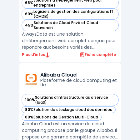
Solutions d'hébergement web pour
65%
— voir AlwaysData dans cette catégorie
entreprises
Logiciels de gestion des configurations IT
60%
— voir AlwaysData dans cette catégorie
(CMDB)
Solutions de Cloud Privé et Cloud
45%
— voir AlwaysData dans cette catégorie
Souverain
AlwaysData est une solution
d'hébergement web complet conçue pour
répondre aux besoins variés des
développeurs, des entreprises et des
Plus d’infos
Fiche complète
agences. L'un des principaux atouts de
AlwaysData est sa capacité à offrir un
serveur cloud évolutif qui permet d'adapter
Alibaba Cloud
les configurations en fonction des exigence
Plateforme de cloud computing et
de
...
Solutions d'Infrastructure as a Service
100%
— voir Alibaba Cloud dans cette catégorie
(IaaS)
80%
Solution de stockage cloud des données
— voir Alibaba Cloud dans cette catégorie
80%
Solutions de Gestion Multi-Cloud
— voir Alibaba Cloud dans cette catégorie
Alibaba Cloud est un service de cloud
computing proposé par le groupe Alibaba. Il
propose une gamme complète de services