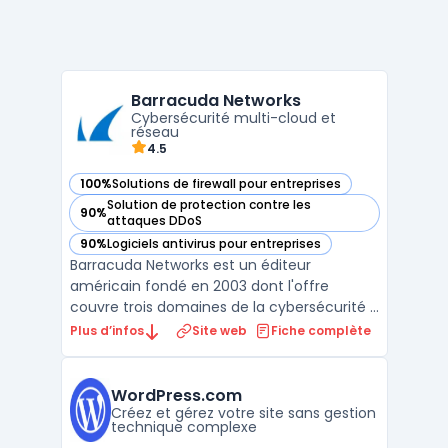
Barracuda Networks
Cybersécurité multi-cloud et
réseau
4.5
100%
Solutions de firewall pour entreprises
— voir Barracuda Networks dans cette catégorie
Solution de protection contre les
90%
— voir Barracuda Networks dans cette catégorie
attaques DDoS
90%
Logiciels antivirus pour entreprises
— voir Barracuda Networks dans cette catégorie
Barracuda Networks est un éditeur
américain fondé en 2003 dont l'offre
couvre trois domaines de la cybersécurité :
email security, protection des applications
Plus d’infos
Site web
Fiche complète
web et réseaux, et sauvegarde des
données. La plateforme BarracudaONE
regroupe l'ensemble des produits sous une
WordPress.com
console d'administration unif ...
Créez et gérez votre site sans gestion
technique complexe