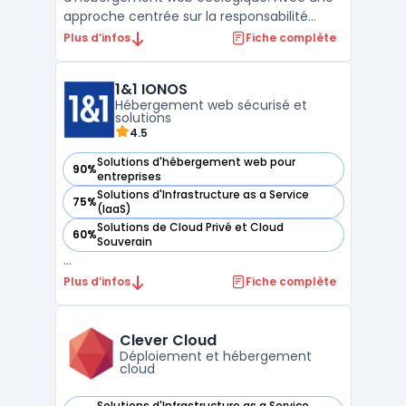
approche centrée sur la responsabilité
environnementale, l'entreprise se
Plus d’infos
Fiche complète
positionne comme un acteur éco-
responsable dans le domaine de
1&1 IONOS
l'hébergement. DRI propose une gamme
Hébergement web sécurisé et
variée de services, allant de l'hébergement
solutions
mutualisé ...
4.5
Solutions d'hébergement web pour
90%
— voir 1&1 IONOS dans cette catégorie
entreprises
Solutions d'Infrastructure as a Service
75%
— voir 1&1 IONOS dans cette catégorie
(IaaS)
Solutions de Cloud Privé et Cloud
60%
— voir 1&1 IONOS dans cette catégorie
Souverain
...
Plus d’infos
Fiche complète
Clever Cloud
Déploiement et hébergement
cloud
Solutions d'Infrastructure as a Service