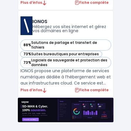
diverses exigences techniques
Plus d’infos
Fiche complète
d’indépendants, PME et créateurs de
contenu. Le dispositif réunit l’hébergement
mutualisé, l’enregistrement de domaines, la
IONOS
supervision de nom de domai ...
Hébergez vos sites internet et gérez
vos domaines en ligne
Solutions de partage et transfert de
88%
— voir IONOS dans cette catégorie
fichiers
73%
Suites bureautiques pour entreprises
— voir IONOS dans cette catégorie
Logiciels de sauvegarde et protection des
73%
— voir IONOS dans cette catégorie
données
IONOS propose une plateforme de services
numériques dédiée à l’hébergement web et
aux infrastructures cloud. Ce service est
destiné aux entreprises souhaitant
Plus d’infos
Fiche complète
centraliser la gestion de leurs domaines,
emails et espaces web en conformité avec
le RGPD, tout en assurant la maîtrise de
leurs données. Le ...