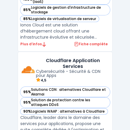
— voir Ionos Cloud dans cette catégorie
(IaaS)
Logiciels de gestion d'infrastructure de
85%
— voir Ionos Cloud dans cette catégorie
stockage
85%
Logiciels de virtualisation de serveur
— voir Ionos Cloud dans cette catégorie
Ionos Cloud est une solution
d’hébergement cloud offrant une
infrastructure évolutive et sécurisée
adaptée aux besoins des entreprises. Grâce
Plus d’infos
Fiche complète
à ses solutions cloud, il permet de déployer
des serveurs cloud performants avec un
Cloudflare Application
haut niveau de flexibilité et d’évolutivité. La
Services
plateforme assure une gest ...
Cybersécurité - Sécurité & CDN
pour Apps
4,5
Solutions CDN : alternatives Cloudflare et
95%
— voir Cloudflare Application Services dans cette catégorie
Akamai
Solution de protection contre les
95%
— voir Cloudflare Application Services dans cette catégorie
attaques DDoS
90%
Logiciels WAAP : alternatives à Cloudflare
— voir Cloudflare Application Services dans cette catégorie
Cloudflare, leader dans le domaine des
services pour applications, propose une
suite complète dédiée à l'optimisation et à