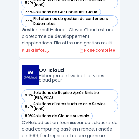
85%
— voir Clever Cloud dans cette catégorie
(IaaS)
75%
Solutions de Gestion Multi-Cloud
— voir Clever Cloud dans cette catégorie
Plateformes de gestion de conteneurs
75%
— voir Clever Cloud dans cette catégorie
Kubernetes
Gestion multi-cloud : Clever Cloud est une
plateforme de développement
d'applications. Elle offre une gestion multi-
cloud automatique pour les infrastructures
Plus d’infos
Fiche complète
cloud telles que Amazon AWS, Google
Cloud ou encore Microsoft Azure. Avec
Clever Cloud, les développeurs peuvent
OVHcloud
facilement déployer leurs ap ...
Hébergement web et services
cloud pour
Solutions de Reprise Après Sinistre
90%
— voir OVHcloud dans cette catégorie
(PRA/PCA)
Solutions d'Infrastructure as a Service
85%
— voir OVHcloud dans cette catégorie
(IaaS)
80%
Solutions de Cloud souverain
— voir OVHcloud dans cette catégorie
OVHcloud est un fournisseur de solutions de
cloud computing basé en France. Fondée
en 1999, l'entreprise offre une gamme