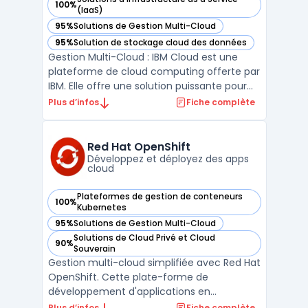
100%
— voir IBM Cloud dans cette catégorie
(IaaS)
95%
Solutions de Gestion Multi-Cloud
— voir IBM Cloud dans cette catégorie
95%
Solution de stockage cloud des données
— voir IBM Cloud dans cette catégorie
Gestion Multi-Cloud : IBM Cloud est une
plateforme de cloud computing offerte par
IBM. Elle offre une solution puissante pour
les entreprises qui souhaitent migrer leurs
Plus d’infos
Fiche complète
applications existantes dans le cloud. IBM
Cloud prend en charge la gestion multi-
cloud, ce qui signifie qu'elle permet aux
Red Hat OpenShift
entrep ...
Développez et déployez des apps
cloud
Plateformes de gestion de conteneurs
100%
— voir Red Hat OpenShift dans cette catégorie
Kubernetes
95%
Solutions de Gestion Multi-Cloud
— voir Red Hat OpenShift dans cette catégorie
Solutions de Cloud Privé et Cloud
90%
— voir Red Hat OpenShift dans cette catégorie
Souverain
Gestion multi-cloud simplifiée avec Red Hat
OpenShift. Cette plate-forme de
développement d'applications en
conteneurs basée sur Kubernetes offre une
Plus d’infos
Fiche complète