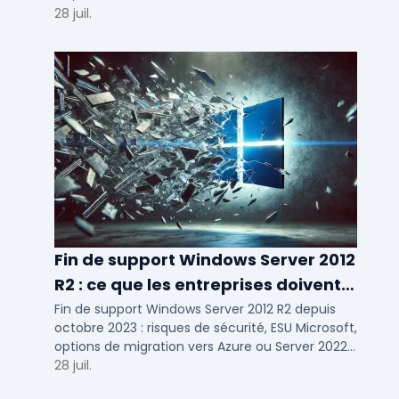
d'usage par taille d'entreprise.
28 juil.
Fin de support Windows Server 2012
R2 : ce que les entreprises doivent
savoir
Fin de support Windows Server 2012 R2 depuis
octobre 2023 : risques de sécurité, ESU Microsoft,
options de migration vers Azure ou Server 2022
pour TPE, PME et ETI.
28 juil.