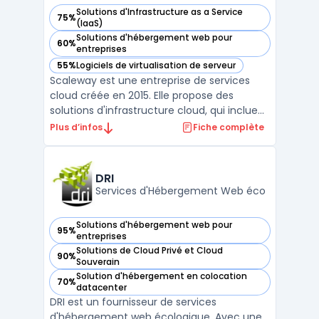
Solutions d'Infrastructure as a Service
75%
— voir Scaleway dans cette catégorie
(IaaS)
Solutions d'hébergement web pour
60%
— voir Scaleway dans cette catégorie
entreprises
55%
Logiciels de virtualisation de serveur
— voir Scaleway dans cette catégorie
Scaleway est une entreprise de services
cloud créée en 2015. Elle propose des
solutions d'infrastructure cloud, qui incluent
notamment des offres d'hébergement
Plus d’infos
Fiche complète
web, de stockage, de mise en réseau et de
sécurité. Scaleway se distingue par son
offre d'instances Bare Metal, qui combine
DRI
les avantages de ...
Services d'Hébergement Web éco
Solutions d'hébergement web pour
95%
— voir DRI dans cette catégorie
entreprises
Solutions de Cloud Privé et Cloud
90%
— voir DRI dans cette catégorie
Souverain
Solution d'hébergement en colocation
70%
— voir DRI dans cette catégorie
datacenter
DRI est un fournisseur de services
d'hébergement web écologique. Avec une