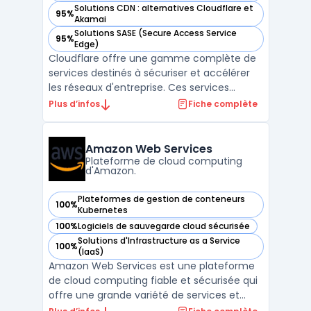
Solutions CDN : alternatives Cloudflare et
95%
— voir Cloudflare Network Services dans cette catégorie
Akamai
Solutions SASE (Secure Access Service
95%
— voir Cloudflare Network Services dans cette catégorie
Edge)
Cloudflare offre une gamme complète de
services destinés à sécuriser et accélérer
les réseaux d'entreprise. Ces services
combinent sécurité, performances et
Plus d’infos
Fiche complète
fiabilité. Ils permettent de connecter,
sécuriser et booster les performances des
réseaux. En complément, Cloudflare
Amazon Web Services
propose des modules additi ...
Plateforme de cloud computing
d'Amazon.
Plateformes de gestion de conteneurs
100%
— voir Amazon Web Services dans cette catégorie
Kubernetes
100%
Logiciels de sauvegarde cloud sécurisée
— voir Amazon Web Services dans cette catégorie
Solutions d'Infrastructure as a Service
100%
— voir Amazon Web Services dans cette catégorie
(IaaS)
Amazon Web Services est une plateforme
de cloud computing fiable et sécurisée qui
offre une grande variété de services et
d'outils pour aider les entreprises à gérer de