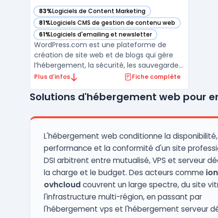
83%
Logiciels de Content Marketing
— voir WordPress.com dans cette catégorie
81%
Logiciels CMS de gestion de contenu web
— voir WordPress.com dans cette catégorie
61%
Logiciels d'emailing et newsletter
— voir WordPress.com dans cette catégorie
WordPress.com est une plateforme de
création de site web et de blogs qui gère
l’hébergement, la sécurité, les sauvegardes
et la performance sans intervention
Plus d’infos
Fiche complète
technique requise pour l’utilisateur. Ce
Solutions d'hébergement web pour en
service s’adresse aux utilisateurs cherchant
à se concentrer sur leur contenu sans se
préoccuper des ...
L'hébergement web conditionne la disponibilité,
performance et la conformité d'un site professi
DSI arbitrent entre mutualisé, VPS et serveur dé
la charge et le budget. Des acteurs comme
io
ovhcloud
couvrent un large spectre, du site vit
l'infrastructure multi-région, en passant par
l'hébergement vps et l'hébergement serveur dé