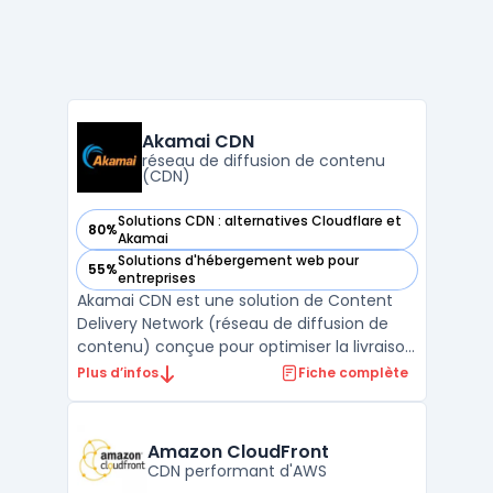
Akamai CDN
réseau de diffusion de contenu
(CDN)
Solutions CDN : alternatives Cloudflare et
80%
— voir Akamai CDN dans cette catégorie
Akamai
Solutions d'hébergement web pour
55%
— voir Akamai CDN dans cette catégorie
entreprises
Akamai CDN est une solution de Content
Delivery Network (réseau de diffusion de
contenu) conçue pour optimiser la livraison
de contenus en ligne, tout en garantissant
Plus d’infos
Fiche complète
la sécurité et la performance. Issue d'une
technologie avancée, elle sert à réduire les
latences, augmenter la vitesse de
Amazon CloudFront
chargement ...
CDN performant d'AWS