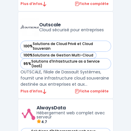
complète de services cloud, y compris des
Plus d’infos
Fiche complète
serveurs dédiés, des serveurs cloud, des
solutions de stockage et des outils de
gestion de projets. La plateforme cloud
Outscale
d'OVHcloud est co ...
Cloud sécurisé pour entreprises
Solutions de Cloud Privé et Cloud
100%
— voir Outscale dans cette catégorie
Souverain
100%
Solutions de Gestion Multi-Cloud
— voir Outscale dans cette catégorie
Solutions d'Infrastructure as a Service
95%
— voir Outscale dans cette catégorie
(IaaS)
OUTSCALE, filiale de Dassault Systèmes,
fournit une infrastructure cloud souveraine
destinée aux entreprises et aux
organisations publiques. Sa plateforme
Plus d’infos
Fiche complète
repose sur un modèle IaaS hautement
sécurisé, garantissant la souveraineté des
AlwaysData
données en conformité avec le RGPD.
Hébergement web complet avec
L’ensemble des services propos ...
serveur
4.7