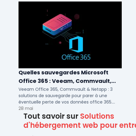
Quelles sauvegardes Microsoft
Office 365 : Veeam, Commvault,
Netapp
Veeam Office 365, Commvault & Netapp : 3
solutions de sauvegarde pour parer à une
éventuelle perte de vos données office 365.
Voici notre ...
28 mai
Tout savoir sur
Solutions
d'hébergement web pour entr