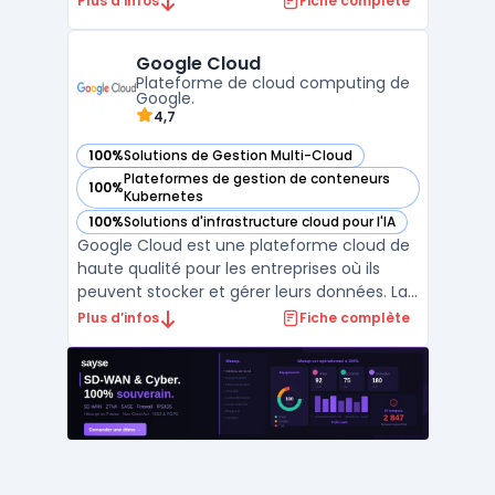
Plus d’infos
Fiche complète
manière efficace leur infrastructure
informatique. Avec Amazon Web Services,
Google Cloud
les clients peuvent accéder à une gestion
Plateforme de cloud computing de
multi-cloud, ...
Google.
4,7
100%
Solutions de Gestion Multi-Cloud
— voir Google Cloud dans cette catégorie
Plateformes de gestion de conteneurs
100%
— voir Google Cloud dans cette catégorie
Kubernetes
100%
Solutions d'infrastructure cloud pour l'IA
— voir Google Cloud dans cette catégorie
Google Cloud est une plateforme cloud de
haute qualité pour les entreprises où ils
peuvent stocker et gérer leurs données. La
gestion multi-cloud permet aux clients
Plus d’infos
Fiche complète
d'utiliser plusieurs services cloud
simultanément. La plateforme est
proposée par Google et offre diverses
fonctionnalités, telles que ...