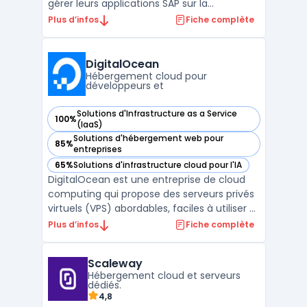
gérer leurs applications SAP sur la
plateforme Microsoft Azure. Cette offre
Plus d’infos
Fiche complète
combine les capacités des solutions SAP
avec la scalabilité et la performance du
cloud Azure, permettant aux organisations
DigitalOcean
d'optimiser leur ...
Hébergement cloud pour
développeurs et
Solutions d'Infrastructure as a Service
100%
— voir DigitalOcean dans cette catégorie
(IaaS)
Solutions d'hébergement web pour
85%
— voir DigitalOcean dans cette catégorie
entreprises
65%
Solutions d'infrastructure cloud pour l'IA
— voir DigitalOcean dans cette catégorie
DigitalOcean est une entreprise de cloud
computing qui propose des serveurs privés
virtuels (VPS) abordables, faciles à utiliser et
rapides. Avec plus de 12 ans d'expérience,
Plus d’infos
Fiche complète
DigitalOcean fournit des solutions pour
héberger des applications web, des bases
Scaleway
de données et des espaces de stockage. L
Hébergement cloud et serveurs
...
dédiés.
4,8