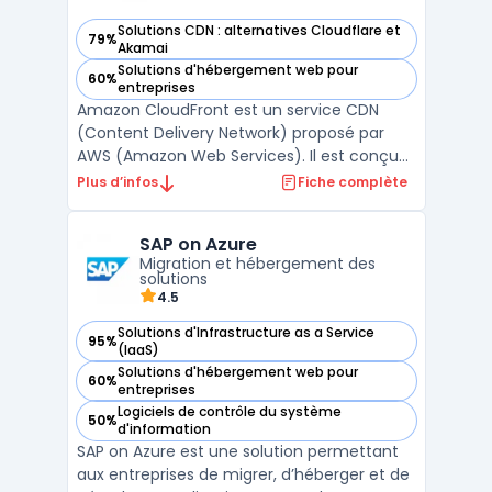
Solutions CDN : alternatives Cloudflare et
79%
— voir Amazon CloudFront dans cette catégorie
Akamai
Solutions d'hébergement web pour
60%
— voir Amazon CloudFront dans cette catégorie
entreprises
Amazon CloudFront est un service CDN
(Content Delivery Network) proposé par
AWS (Amazon Web Services). Il est conçu
pour distribuer de manière sécurisée et à
Plus d’infos
Fiche complète
faible latence des contenus web, tels que
des vidéos, des images ou des API, à des
SAP on Azure
utilisateurs du monde entier.Utilisant le
Migration et hébergement des
réseau mondial de ...
solutions
4.5
Solutions d'Infrastructure as a Service
95%
— voir SAP on Azure dans cette catégorie
(IaaS)
Solutions d'hébergement web pour
60%
— voir SAP on Azure dans cette catégorie
entreprises
Logiciels de contrôle du système
50%
— voir SAP on Azure dans cette catégorie
d'information
SAP on Azure est une solution permettant
aux entreprises de migrer, d’héberger et de