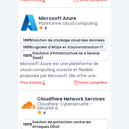
expérience de développement cohérente
pour la construction et le déploiement
d'applications dans différents
Microsoft Azure
environnements de cloud. Avec Red Hat
Plateforme cloud computing
5
Open ...
100%
Solution de stockage cloud des données
— voir Microsoft Azure dans cette catégorie
100%
Logiciels d'AIOps et d'automatisation IT
— voir Microsoft Azure dans cette catégorie
Solutions d'Infrastructure as a Service
100%
— voir Microsoft Azure dans cette catégorie
(IaaS)
Microsoft Azure est une plateforme de
cloud computing ouverte et flexible
proposée par Microsoft. Elle offre une
approche innovante permettant de réduire
Plus d’infos
Fiche complète
les coûts et d'améliorer l'efficacité des
organisations. Azure maximise l'impact des
Cloudflare Network Services
entreprises grâce à une infrastructure
Cloudflare: Cybersécurité -
mondiale, des services ...
Sécurité &
4
Solution de protection contre les
100%
— voir Cloudflare Network Services dans cette catégorie
attaques DDoS