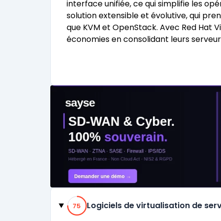
interface unifiée, ce qui simplifie les op
solution extensible et évolutive, qui pre
que KVM et OpenStack. Avec Red Hat Virt
économies en consolidant leurs serveurs 
Catégories
75% de compatibilité
Logiciels de virtualisation de ser
75