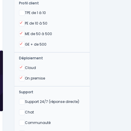
Profil client
Oui
TPE de 1 à 10
Oui
PE de 10 à 50
Oui
ME de 50 à 500
Oui
GE + de 500
Déploiement
Oui
Cloud
Oui
On premise
Support
Non
Support 24/7 (réponse directe)
Non
Chat
Non
Communauté