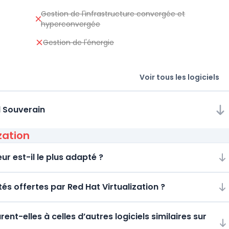
Gestion de l'infrastructure convergée et
hyperconvergée
Gestion de l'énergie
Voir tous les logiciels
d Souverain
zation
ur est-il le plus adapté ?
tés offertes par Red Hat Virtualization ?
t-elles à celles d’autres logiciels similaires sur