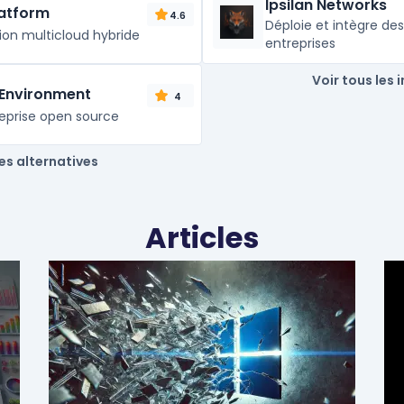
Ipsilan Networks
latform
4.6
Déploie et intègre des
ion multicloud hybride
entreprises
Voir tous les 
 Environment
4
treprise open source
les alternatives
Articles