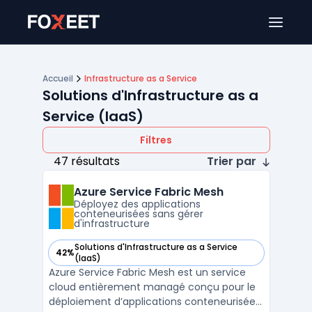
Ouver
Accueil
Infrastructure as a Service
Solutions d'Infrastructure as a
Service (IaaS)
Filtres
47 résultats
Trier par
Azure Service Fabric Mesh
Déployez des applications
conteneurisées sans gérer
d'infrastructure
Solutions d'Infrastructure as a Service
42%
— voir Azure Service Fabric Mesh dans cette catégorie
(IaaS)
Azure Service Fabric Mesh est un service
cloud entièrement managé conçu pour le
déploiement d’applications conteneurisées,