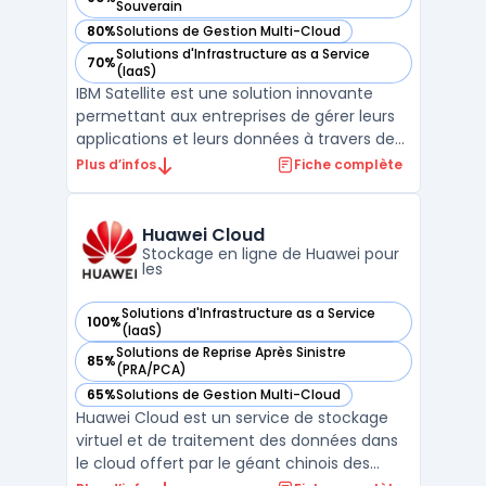
— voir IBM Cloud Satellite dans cette catégorie
Souverain
80%
Solutions de Gestion Multi-Cloud
— voir IBM Cloud Satellite dans cette catégorie
Solutions d'Infrastructure as a Service
70%
— voir IBM Cloud Satellite dans cette catégorie
(IaaS)
IBM Satellite est une solution innovante
permettant aux entreprises de gérer leurs
applications et leurs données à travers des
environnements cloud variés. Grâce à IBM
Plus d’infos
Fiche complète
Satellite, il est possible de déployer des
services de manière sécurisée et efficace,
tout en conservant un contrôle centralisé.
Huawei Cloud
Cet ...
Stockage en ligne de Huawei pour
les
Solutions d'Infrastructure as a Service
100%
— voir Huawei Cloud dans cette catégorie
(IaaS)
Solutions de Reprise Après Sinistre
85%
— voir Huawei Cloud dans cette catégorie
(PRA/PCA)
65%
Solutions de Gestion Multi-Cloud
— voir Huawei Cloud dans cette catégorie
Huawei Cloud est un service de stockage
virtuel et de traitement des données dans
le cloud offert par le géant chinois des