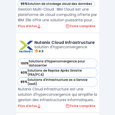
95%
Solution de stockage cloud des données
— voir IBM Cloud dans cette catégorie
Gestion Multi-Cloud : IBM Cloud est une
plateforme de cloud computing offerte par
IBM. Elle offre une solution puissante pour
les entreprises qui souhaitent migrer leurs
Plus d’infos
Fiche complète
applications existantes dans le cloud. IBM
Cloud prend en charge la gestion multi-
cloud, ce qui signifie qu'elle permet aux
Nutanix Cloud Infrastructure
entrep ...
Solution d'hyperconvergence
4.5
Solutions d'Hyperconvergence pour
100%
— voir Nutanix Cloud Infrastructure dans cette catégorie
datacenter
Solutions de Reprise Après Sinistre
90%
— voir Nutanix Cloud Infrastructure dans cette catégorie
(PRA/PCA)
Solutions d'Infrastructure as a Service
85%
— voir Nutanix Cloud Infrastructure dans cette catégorie
(IaaS)
Nutanix Cloud Infrastructure est une
solution d'hyperconvergence qui simplifie la
gestion des infrastructures informatiques
en intégrant le calcul, le stockage et la
Plus d’infos
Fiche complète
mise en réseau dans une seule plateforme.