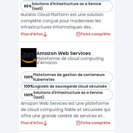
Solutions d'Infrastructure as a Service
95%
— voir Nutanix Cloud Platform dans cette catégorie
(IaaS)
Nutanix Cloud Platform est une solution
complète conçue pour moderniser les
infrastructures informatiques des
entreprises en intégrant des services de
Plus d’infos
Fiche complète
stockage, de calcul, de virtualisation et de
mise en réseau dans une plateforme
unifiée. La plateforme prend en charge les
Amazon Web Services
environnements multicloud ...
Plateforme de cloud computing
d'Amazon.
Plateformes de gestion de conteneurs
100%
— voir Amazon Web Services dans cette catégorie
Kubernetes
100%
Logiciels de sauvegarde cloud sécurisée
— voir Amazon Web Services dans cette catégorie
Solutions d'Infrastructure as a Service
100%
— voir Amazon Web Services dans cette catégorie
(IaaS)
Amazon Web Services est une plateforme
de cloud computing fiable et sécurisée qui
offre une grande variété de services et
d'outils pour aider les entreprises à gérer de
Plus d’infos
Fiche complète
manière efficace leur infrastructure