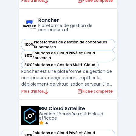
Plus d’infos
Fiche complète
combine la performance d'Exadata avec la
flexibilité d'un service de base de données
géré, déployé directement dans les centres
Rancher
de donn ...
Plateforme de gestion de
conteneurs et
Plateformes de gestion de conteneurs
100%
— voir Rancher dans cette catégorie
Kubernetes
Solutions de Cloud Privé et Cloud
90%
— voir Rancher dans cette catégorie
Souverain
80%
Solutions de Gestion Multi-Cloud
— voir Rancher dans cette catégorie
Rancher est une plateforme de gestion de
conteneurs, conçue pour simplifier le
déploiement de virtualisation serveur. Elle
offre des capacités de gestion multi-cloud,
Plus d’infos
Fiche complète
une interface utilisateur intuitive et une
grande flexibilité grâce à la prise en charge
IBM Cloud Satellite
de Docker et de Kubernetes. Rancher est
Gestion sécurisée multi-cloud
égal ...
efficace
4
Solutions de Cloud Privé et Cloud
90%