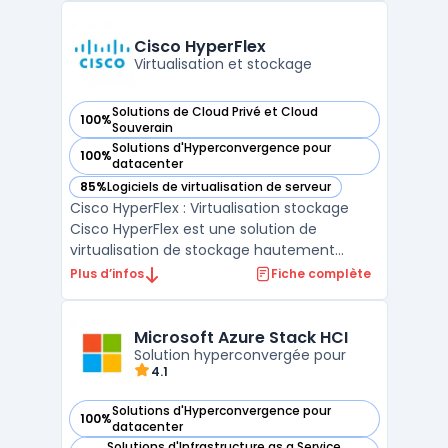
ressources informatiques, d'automatiser les
tâches récurrentes et de faciliter le
Cisco HyperFlex
déploiement ...
Virtualisation et stockage
Solutions de Cloud Privé et Cloud
100%
— voir Cisco HyperFlex dans cette catégorie
Souverain
Solutions d'Hyperconvergence pour
100%
— voir Cisco HyperFlex dans cette catégorie
datacenter
85%
Logiciels de virtualisation de serveur
— voir Cisco HyperFlex dans cette catégorie
Cisco HyperFlex : Virtualisation stockage
Cisco HyperFlex est une solution de
virtualisation de stockage hautement
performante et évolutive. Elle permet une
Plus d’infos
Fiche complète
gestion simplifiée des infrastructures de
stockage tout en offrant une évolutivité à
la demande. Grâce à sa technologie
Microsoft Azure Stack HCI
innovante, Cisco HyperF ...
Solution hyperconvergée pour
4.1
Solutions d'Hyperconvergence pour
100%
— voir Microsoft Azure Stack HCI dans cette catégorie
datacenter
Solutions d'Infrastructure as a Service