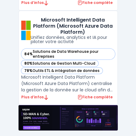
accessible sans gestion directe des
Plus d’infos
Fiche complète
machines virtuelles, du stockage ou du
réseau. Ce service vise les développeurs et
Microsoft Intelligent Data
équipes IT qui souhaitent se concentrer sur
Platform (Microsoft Azure Data
la logique app ...
Platform)
Unifiez données, analytics et IA pour
piloter votre activité
Solutions de Data Warehouse pour
84%
— voir Microsoft Intelligent Data Platform (Microsoft Azure
entreprises
80%
Solutions de Gestion Multi-Cloud
— voir Microsoft Intelligent Data Platform (Microsoft Azure
78%
Outils ETL & intégration de données
— voir Microsoft Intelligent Data Platform (Microsoft Azure
Microsoft Intelligent Data Platform
(Microsoft Azure Data Platform) centralise
la gestion de la donnée sur le cloud afin de
limiter la fragmentation des systèmes et
Plus d’infos
Fiche complète
d’assurer la sécurité et l’accès en temps
réel aux informations. Cette plateforme
réunit bases de données, outils d’analyse
avancée et ...