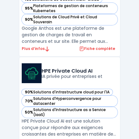
— voir Google Anthos dans cette catégorie
Plateformes de gestion de conteneurs
95%
— voir Google Anthos dans cette catégorie
Kubernetes
Solutions de Cloud Privé et Cloud
90%
— voir Google Anthos dans cette catégorie
Souverain
Google Anthos est une plateforme de
gestion de charges de travail en
conteneurs et sur site. Elle permet aux
organisations de gérer plus efficacement
Plus d’infos
Fiche complète
leurs applications et de les déployer où elles
le souhaitent, qu'il s'agisse d'une
infrastructure publique, privée ou sur site. La
HPE Private Cloud AI
solution Google Ant ...
IA privée pour entreprises et
90%
Solutions d'infrastructure cloud pour l'IA
— voir HPE Private Cloud AI dans cette catégorie
Solutions d'Hyperconvergence pour
70%
— voir HPE Private Cloud AI dans cette catégorie
datacenter
Solutions d'Infrastructure as a Service
50%
— voir HPE Private Cloud AI dans cette catégorie
(IaaS)
HPE Private Cloud AI est une solution
conçue pour répondre aux exigences
croissantes des entreprises en matière de