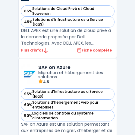
Solutions de Cloud Privé et Cloud
85%
— voir Dell APEX dans cette catégorie
Souverain
Solutions d'Infrastructure as a Service
45%
— voir Dell APEX dans cette catégorie
(IaaS)
DELL APEX est une solution de cloud privé à
la demande proposée par Dell
Technologies. Avec DELL APEX, les
entreprises peuvent bénéficier d'une
Plus d’infos
Fiche complète
infrastructure informatique flexible et
évolutive, adaptée à leurs besoins
SAP on Azure
spécifiques. Grâce à la capacité de
Migration et hébergement des
provisionner rapidement les ressources, les
solutions
u ...
4.5
Solutions d'Infrastructure as a Service
95%
— voir SAP on Azure dans cette catégorie
(IaaS)
Solutions d'hébergement web pour
60%
— voir SAP on Azure dans cette catégorie
entreprises
Logiciels de contrôle du système
50%
— voir SAP on Azure dans cette catégorie
d'information
SAP on Azure est une solution permettant
aux entreprises de migrer, d’héberger et de