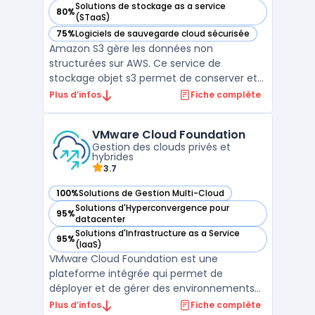
Solutions de stockage as a service
80%
— voir Amazon S3 dans cette catégorie
(STaaS)
75%
Logiciels de sauvegarde cloud sécurisée
— voir Amazon S3 dans cette catégorie
Amazon S3 gère les données non
structurées sur AWS. Ce service de
stockage objet s3 permet de conserver et
récupérer tout volume de fichiers. Les
Plus d’infos
Fiche complète
entreprises utilisent cette infrastructure
cloud pour bâtir des lacs de données. Sa
VMware Cloud Foundation
conception garantit une durabilité élevée,
Gestion des clouds privés et
répondant aux besoins infor ...
hybrides
3.7
100%
Solutions de Gestion Multi-Cloud
— voir VMware Cloud Foundation dans cette catégorie
Solutions d'Hyperconvergence pour
95%
— voir VMware Cloud Foundation dans cette catégorie
datacenter
Solutions d'Infrastructure as a Service
95%
— voir VMware Cloud Foundation dans cette catégorie
(IaaS)
VMware Cloud Foundation est une
plateforme intégrée qui permet de
déployer et de gérer des environnements
de cloud privé et hybride. Elle offre une
Plus d’infos
Fiche complète