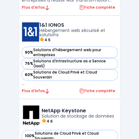
entreprises à réussir leur transformation
digitale. Elle intègre une suite de services
Plus d’infos
Fiche complète
permettant une gestion optimisée des
ressources informatiques, avec une
1&1 IONOS
disponibilité élevée et une sécurité
Hébergement web sécurisé et
renforcée des données critiqu ...
solutions
4.5
Solutions d'hébergement web pour
90%
— voir 1&1 IONOS dans cette catégorie
entreprises
Solutions d'Infrastructure as a Service
75%
— voir 1&1 IONOS dans cette catégorie
(IaaS)
Solutions de Cloud Privé et Cloud
60%
— voir 1&1 IONOS dans cette catégorie
Souverain
...
Plus d’infos
Fiche complète
NetApp Keystone
Solution de stockage de données
4.6
Solutions de Cloud Privé et Cloud
100%
— voir NetApp Keystone dans cette catégorie
Souverain