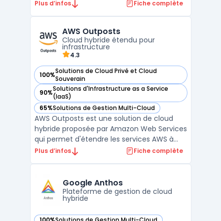
cloud automatique pour les infrastructures
Plus d’infos
Fiche complète
cloud telles que Amazon AWS, Google
Cloud ou encore Microsoft Azure. Avec
AWS Outposts
Clever Cloud, les développeurs peuvent
Cloud hybride étendu pour
facilement déployer leurs ap ...
infrastructure
4.3
Solutions de Cloud Privé et Cloud
100%
— voir AWS Outposts dans cette catégorie
Souverain
Solutions d'Infrastructure as a Service
90%
— voir AWS Outposts dans cette catégorie
(IaaS)
65%
Solutions de Gestion Multi-Cloud
— voir AWS Outposts dans cette catégorie
AWS Outposts est une solution de cloud
hybride proposée par Amazon Web Services
qui permet d'étendre les services AWS à
une infrastructure sur site. Cette
Plus d’infos
Fiche complète
technologie innovante est conçue pour les
entreprises souhaitant combiner la
flexibilité du cloud hybride avec le contrôle
Google Anthos
et la sécurité des sol ...
Plateforme de gestion de cloud
hybride
100%
Solutions de Gestion Multi-Cloud