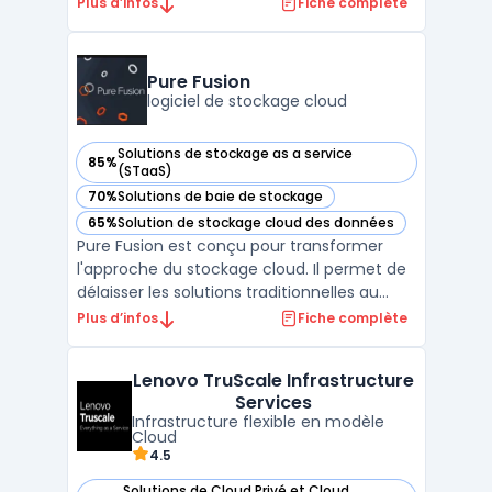
télécommunications, Huawei Technologies.
Plus d’infos
Fiche complète
La plateforme permet aux entreprises et
aux particuliers de stocker, gérer et
analyser leurs données à distance, en toute
Pure Fusion
sécurité et de ...
logiciel de stockage cloud
Solutions de stockage as a service
85%
— voir Pure Fusion dans cette catégorie
(STaaS)
70%
Solutions de baie de stockage
— voir Pure Fusion dans cette catégorie
65%
Solution de stockage cloud des données
— voir Pure Fusion dans cette catégorie
Pure Fusion est conçu pour transformer
l'approche du stockage cloud. Il permet de
délaisser les solutions traditionnelles au
profit d'un modèle cloud en libre-service,
Plus d’infos
Fiche complète
automatisé et évolutif. Ce logiciel introduit
le stockage défini par logiciel sur toutes les
Lenovo TruScale Infrastructure
plateformes Pure Storage®. Il combine l ...
Services
Infrastructure flexible en modèle
Cloud
4.5
Solutions de Cloud Privé et Cloud