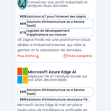
cas de gestion pour gar ...
Connectez vos actifs industriels et
analysez leurs données
90%
Solutions IoT pour l'internet des objets
— voir GE Digital Predix dans cette catégorie
Solutions d'Infrastructure as a Service
66%
— voir GE Digital Predix dans cette catégorie
(IaaS)
Logiciels de développement
57%
— voir GE Digital Predix dans cette catégorie
d'applications sur mesure
GE Digital Predix est une plateforme cloud
dédiée à l’Industrial Internet, qui cible la
gestion et la valorisation de données
industrielles issues d’actifs connectés. Les
Plus d’infos
Fiche complète
entreprises industrielles font face à des
enjeux concernant la connexion des
équipements, la centralisation et la sécurité
Microsoft Azure Edge AI
de vol ...
Déployez l’IA et l’analyse locale sur
vos sites décentralisés
Solutions d'Infrastructure as a Service
59%
— voir Microsoft Azure Edge AI dans cette catégorie
(IaaS)
58%
Solutions d'infrastructure cloud pour l'IA
— voir Microsoft Azure Edge AI dans cette catégorie
Microsoft Azure Edge AI met en place
l’exécution de l’intelligence artificielle en