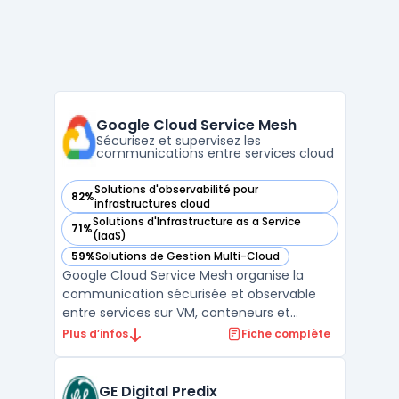
Google Cloud Service Mesh
Sécurisez et supervisez les
communications entre services cloud
Solutions d'observabilité pour
82%
— voir Google Cloud Service Mesh dans cette catégorie
infrastructures cloud
Solutions d'Infrastructure as a Service
71%
— voir Google Cloud Service Mesh dans cette catégorie
(IaaS)
59%
Solutions de Gestion Multi-Cloud
— voir Google Cloud Service Mesh dans cette catégorie
Google Cloud Service Mesh organise la
communication sécurisée et observable
entre services sur VM, conteneurs et
environnements multicloud. Ce service
Plus d’infos
Fiche complète
gère automatiquement le plan de contrôle
et, sur demande, le plan de données. Les
organisations dans le cloud rencontrent des
GE Digital Predix