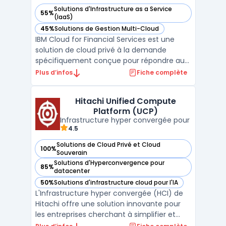
Solutions d'Infrastructure as a Service
55%
— voir IBM Cloud for Financial Services dans cette catégorie
(IaaS)
45%
Solutions de Gestion Multi-Cloud
— voir IBM Cloud for Financial Services dans cette catégorie
IBM Cloud for Financial Services est une
solution de cloud privé à la demande
spécifiquement conçue pour répondre aux
besoins des entreprises du secteur
Plus d’infos
Fiche complète
financier. Elle offre un environnement
sécurisé et conforme aux réglementations,
Hitachi Unified Compute
permettant aux institutions financières de
Platform (UCP)
migrer leurs charges de ...
Infrastructure hyper convergée pour
4.5
Solutions de Cloud Privé et Cloud
100%
— voir Hitachi Unified Compute Platform (UCP) dans cette 
Souverain
Solutions d'Hyperconvergence pour
85%
— voir Hitachi Unified Compute Platform (UCP) dans cette 
datacenter
50%
Solutions d'infrastructure cloud pour l'IA
— voir Hitachi Unified Compute Platform (UCP) dans cette 
L'Infrastructure hyper convergée (HCI) de
Hitachi offre une solution innovante pour
les entreprises cherchant à simplifier et
optimiser la gestion de leurs ressources