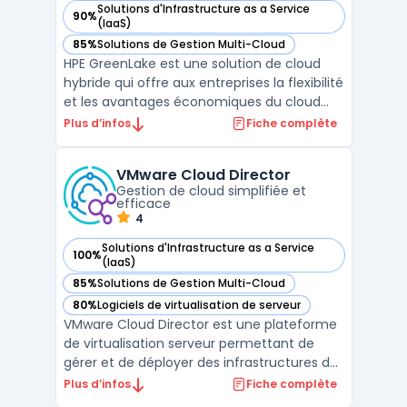
Solutions d'Infrastructure as a Service
90%
— voir HPE GreenLake dans cette catégorie
(IaaS)
85%
Solutions de Gestion Multi-Cloud
— voir HPE GreenLake dans cette catégorie
HPE GreenLake est une solution de cloud
hybride qui offre aux entreprises la flexibilité
et les avantages économiques du cloud
public tout en gardant le contrôle et la
Plus d’infos
Fiche complète
sécurité d'un cloud privé. Cette plateforme
permet une consommation en tant que
VMware Cloud Director
service, alignant les coûts sur l'utilisation
Gestion de cloud simplifiée et
réelle ...
efficace
4
Solutions d'Infrastructure as a Service
100%
— voir VMware Cloud Director dans cette catégorie
(IaaS)
85%
Solutions de Gestion Multi-Cloud
— voir VMware Cloud Director dans cette catégorie
80%
Logiciels de virtualisation de serveur
— voir VMware Cloud Director dans cette catégorie
VMware Cloud Director est une plateforme
de virtualisation serveur permettant de
gérer et de déployer des infrastructures de
Cloud hybrides et multi-Cloud. Cette
Plus d’infos
Fiche complète
solution permet de simplifier la gestion des