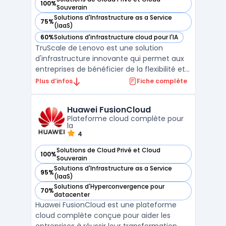
100%
— voir Lenovo TruScale Infrastructure Services dans cette c
Souverain
Solutions d'Infrastructure as a Service
75%
— voir Lenovo TruScale Infrastructure Services dans cette c
(IaaS)
60%
Solutions d'infrastructure cloud pour l'IA
— voir Lenovo TruScale Infrastructure Services dans cette c
TruScale de Lenovo est une solution
d'infrastructure innovante qui permet aux
entreprises de bénéficier de la flexibilité et
de l'évolutivité du Cloud tout en conservant
Plus d’infos
Fiche complète
un contrôle total sur leurs données en local.
Accessible via un modèle de facturation à
Huawei FusionCloud
l'usage, TruScale offre une ...
Plateforme cloud complète pour
la
4
Solutions de Cloud Privé et Cloud
100%
— voir Huawei FusionCloud dans cette catégorie
Souverain
Solutions d'Infrastructure as a Service
95%
— voir Huawei FusionCloud dans cette catégorie
(IaaS)
Solutions d'Hyperconvergence pour
70%
— voir Huawei FusionCloud dans cette catégorie
datacenter
Huawei FusionCloud est une plateforme
cloud complète conçue pour aider les