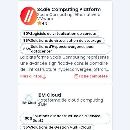
éloignées ou de contraintes réglementaires
Scale Computing Platform
renforcées disposent d'une solution pour
Scale Computing: Alternative à
traiter leu ...
VMware
4.5
90%
Logiciels de virtualisation de serveur
— voir Scale Computing Platform dans cette catégorie
85%
Solutions de virtualisation de stockage
— voir Scale Computing Platform dans cette catégorie
Solutions d'Hyperconvergence pour
85%
— voir Scale Computing Platform dans cette catégorie
datacenter
La plateforme Scale Computing représente
une avancée significative dans le domaine
de l'infrastructure hyperconvergée, offrant
une solution complète qui intègre serveurs,
Plus d’infos
Fiche complète
stockage, et virtualisation. Cette approche
simplifiée permet aux entreprises de toutes
tailles de bénéficier d'une gestion plus ...
IBM Cloud
Plateforme de cloud computing
d'IBM.
Solutions d'Infrastructure as a Service
100%
— voir IBM Cloud dans cette catégorie
(IaaS)
95%
Solutions de Gestion Multi-Cloud
— voir IBM Cloud dans cette catégorie