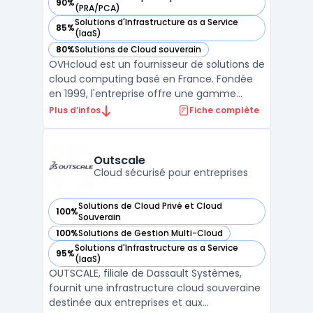
90%
— voir OVHcloud dans cette catégorie
(PRA/PCA)
Solutions d'Infrastructure as a Service
85%
— voir OVHcloud dans cette catégorie
(IaaS)
80%
Solutions de Cloud souverain
— voir OVHcloud dans cette catégorie
OVHcloud est un fournisseur de solutions de
cloud computing basé en France. Fondée
en 1999, l'entreprise offre une gamme
complète de services cloud, y compris des
Plus d’infos
Fiche complète
serveurs dédiés, des serveurs cloud, des
solutions de stockage et des outils de
gestion de projets. La plateforme cloud
Outscale
d'OVHcloud est co ...
Cloud sécurisé pour entreprises
Solutions de Cloud Privé et Cloud
100%
— voir Outscale dans cette catégorie
Souverain
100%
Solutions de Gestion Multi-Cloud
— voir Outscale dans cette catégorie
Solutions d'Infrastructure as a Service
95%
— voir Outscale dans cette catégorie
(IaaS)
OUTSCALE, filiale de Dassault Systèmes,
fournit une infrastructure cloud souveraine
destinée aux entreprises et aux