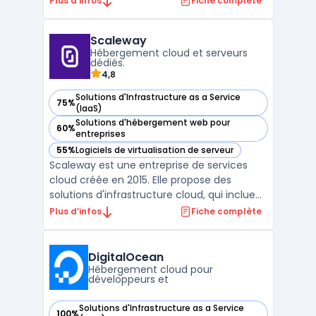
Plus d’infos
Fiche complète
informatiques. Intégrant calcul, stockage et
mise en réseau dans un seul système
Scaleway
unifié, cette infrastructure permet de
Hébergement cloud et serveurs
réduire consi ...
dédiés.
4,8
Solutions d'Infrastructure as a Service
75%
— voir Scaleway dans cette catégorie
(IaaS)
Solutions d'hébergement web pour
60%
— voir Scaleway dans cette catégorie
entreprises
55%
Logiciels de virtualisation de serveur
— voir Scaleway dans cette catégorie
Scaleway est une entreprise de services
cloud créée en 2015. Elle propose des
solutions d'infrastructure cloud, qui incluent
notamment des offres d'hébergement
Plus d’infos
Fiche complète
web, de stockage, de mise en réseau et de
sécurité. Scaleway se distingue par son
offre d'instances Bare Metal, qui combine
DigitalOcean
les avantages de ...
Hébergement cloud pour
développeurs et
Solutions d'Infrastructure as a Service
100%