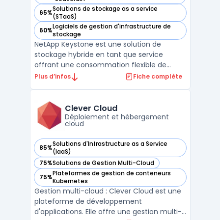
Solutions de stockage as a service
65%
— voir NetApp Keystone dans cette catégorie
(STaaS)
Logiciels de gestion d'infrastructure de
60%
— voir NetApp Keystone dans cette catégorie
stockage
NetApp Keystone est une solution de
stockage hybride en tant que service
offrant une consommation flexible de
cloud. Cette solution permet une gestion
Plus d’infos
Fiche complète
unifiée des données, facilitant l'intégration
multi-cloud et l'interopérabilité. NetApp
Keystone propose des options de
Clever Cloud
protection des données avec c ...
Déploiement et hébergement
cloud
Solutions d'Infrastructure as a Service
85%
— voir Clever Cloud dans cette catégorie
(IaaS)
75%
Solutions de Gestion Multi-Cloud
— voir Clever Cloud dans cette catégorie
Plateformes de gestion de conteneurs
75%
— voir Clever Cloud dans cette catégorie
Kubernetes
Gestion multi-cloud : Clever Cloud est une
plateforme de développement
d'applications. Elle offre une gestion multi-