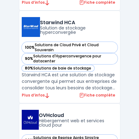
déploiement de l’intelligence artificielle sur
Plus d’infos
Fiche complète
infrastructure privée. Cette plateforme
s’appuie sur des architectures validées,
intégrant des composants matériels et
Starwind HCA
logiciels optimisés ...
Solution de stockage
hyperconvergée
Solutions de Cloud Privé et Cloud
100%
— voir Starwind HCA dans cette catégorie
Souverain
Solutions d'Hyperconvergence pour
90%
— voir Starwind HCA dans cette catégorie
datacenter
80%
Solutions de baie de stockage
— voir Starwind HCA dans cette catégorie
Starwind HCA est une solution de stockage
convergente qui permet aux entreprises de
consolider tous leurs besoins de stockage
et de virtualisation. Elle combine une
Plus d’infos
Fiche complète
gestion intelligente des disques et une
architecture de cluster hautement
disponible pour une capacité de stockage à
OVHcloud
la fois flexible e ...
Hébergement web et services
cloud pour
Solutions de Reprise Après Sinistre