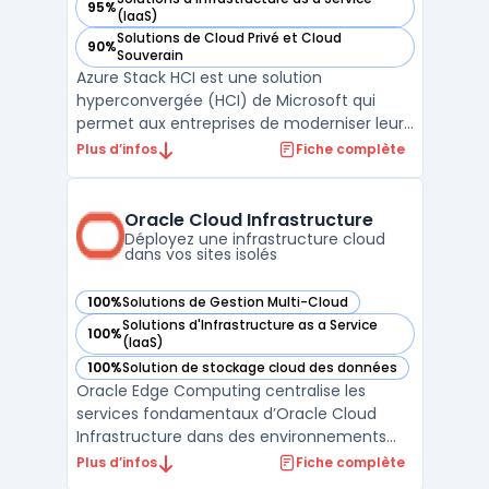
95%
— voir Microsoft Azure Stack HCI dans cette catégorie
(IaaS)
Solutions de Cloud Privé et Cloud
90%
— voir Microsoft Azure Stack HCI dans cette catégorie
Souverain
Azure Stack HCI est une solution
hyperconvergée (HCI) de Microsoft qui
permet aux entreprises de moderniser leur
infrastructure de centres de données tout
Plus d’infos
Fiche complète
en s'intégrant de manière transparente
avec les services cloud Azure. Elle offre des
capacités de virtualisation, de stockage et
Oracle Cloud Infrastructure
de mise en résea ...
Déployez une infrastructure cloud
dans vos sites isolés
100%
Solutions de Gestion Multi-Cloud
— voir Oracle Cloud Infrastructure dans cette catégorie
Solutions d'Infrastructure as a Service
100%
— voir Oracle Cloud Infrastructure dans cette catégorie
(IaaS)
100%
Solution de stockage cloud des données
— voir Oracle Cloud Infrastructure dans cette catégorie
Oracle Edge Computing centralise les
services fondamentaux d’Oracle Cloud
Infrastructure dans des environnements
distribués, sur site ou isolés. Les entreprises
Plus d’infos
Fiche complète
disposant de sites industriels, de filiales