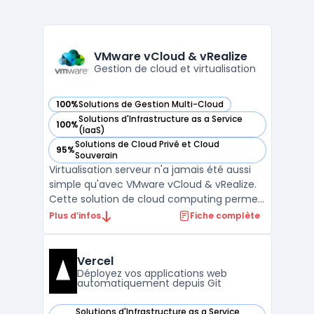
VMware vCloud & vRealize
Gestion de cloud et virtualisation
100%
Solutions de Gestion Multi-Cloud
— voir VMware vCloud & vRealize dans cette catégorie
Solutions d'Infrastructure as a Service
100%
— voir VMware vCloud & vRealize dans cette catégorie
(IaaS)
Solutions de Cloud Privé et Cloud
95%
— voir VMware vCloud & vRealize dans cette catégorie
Souverain
Virtualisation serveur n'a jamais été aussi
simple qu'avec VMware vCloud & vRealize.
Cette solution de cloud computing permet
aux entreprises de gérer leur infrastructure
Plus d’infos
Fiche complète
IT de manière flexible, sécurisée et
efficace. VMware vCloud offre une plate-
forme de cloud computing pour la gestion
Vercel
des ressour ...
Déployez vos applications web
automatiquement depuis Git
Solutions d'Infrastructure as a Service