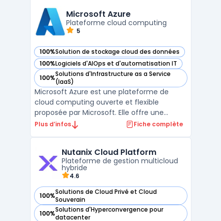
Cette approche permet aux entreprises de
réduire la complexité et les coûts associ ...
Microsoft Azure
Plateforme cloud computing
5
100%
Solution de stockage cloud des données
— voir Microsoft Azure dans cette catégorie
100%
Logiciels d'AIOps et d'automatisation IT
— voir Microsoft Azure dans cette catégorie
Solutions d'Infrastructure as a Service
100%
— voir Microsoft Azure dans cette catégorie
(IaaS)
Microsoft Azure est une plateforme de
cloud computing ouverte et flexible
proposée par Microsoft. Elle offre une
approche innovante permettant de réduire
Plus d’infos
Fiche complète
les coûts et d'améliorer l'efficacité des
organisations. Azure maximise l'impact des
Nutanix Cloud Platform
entreprises grâce à une infrastructure
Plateforme de gestion multicloud
mondiale, des services ...
hybride
4.6
Solutions de Cloud Privé et Cloud
100%
— voir Nutanix Cloud Platform dans cette catégorie
Souverain
Solutions d'Hyperconvergence pour
100%
— voir Nutanix Cloud Platform dans cette catégorie
datacenter