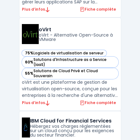
gérer leurs applications SAP sur la
plateforme Microsoft Azure. Cette offre
Plus d’infos
Fiche complète
combine les capacités des solutions SAP
avec la scalabilité et la performance du
cloud Azure, permettant aux organisations
oVirt
d'optimiser leur ...
oVirt - Alternative Open-Source à
VMware
75%
Logiciels de virtualisation de serveur
— voir oVirt dans cette catégorie
Solutions d'Infrastructure as a Service
60%
— voir oVirt dans cette catégorie
(IaaS)
Solutions de Cloud Privé et Cloud
55%
— voir oVirt dans cette catégorie
Souverain
oVirt est une plateforme de gestion de
virtualisation open-source, conçue pour les
entreprises à la recherche d'une alternative
robuste à VMware vCenter. En tant que
Plus d’infos
Fiche complète
projet communautaire avec le soutien de
Red Hat, oVirt offre une solution complète
IBM Cloud for Financial Services
pour la gestion centralisée de
Hébergez vos charges réglementées
l'infrastructure vir ...
sur un cloud conçu pour les exigences
du secteur financier.