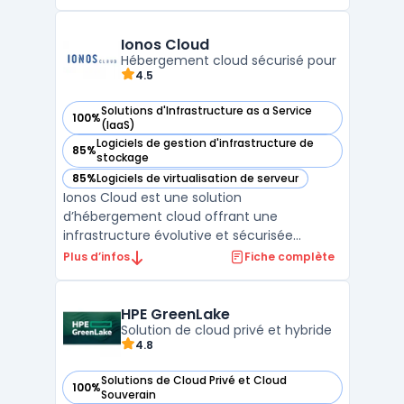
infrastructure convergée qui simplifie la
gestion et l'orchestration des ressources.
VMware Cloud Foundation intègre des outils
Ionos Cloud
de gestion, de surveilla ...
Hébergement cloud sécurisé pour
4.5
Solutions d'Infrastructure as a Service
100%
— voir Ionos Cloud dans cette catégorie
(IaaS)
Logiciels de gestion d'infrastructure de
85%
— voir Ionos Cloud dans cette catégorie
stockage
85%
Logiciels de virtualisation de serveur
— voir Ionos Cloud dans cette catégorie
Ionos Cloud est une solution
d’hébergement cloud offrant une
infrastructure évolutive et sécurisée
adaptée aux besoins des entreprises. Grâce
Plus d’infos
Fiche complète
à ses solutions cloud, il permet de déployer
des serveurs cloud performants avec un
haut niveau de flexibilité et d’évolutivité. La
HPE GreenLake
plateforme assure une gest ...
Solution de cloud privé et hybride
4.8
Solutions de Cloud Privé et Cloud
100%
— voir HPE GreenLake dans cette catégorie
Souverain