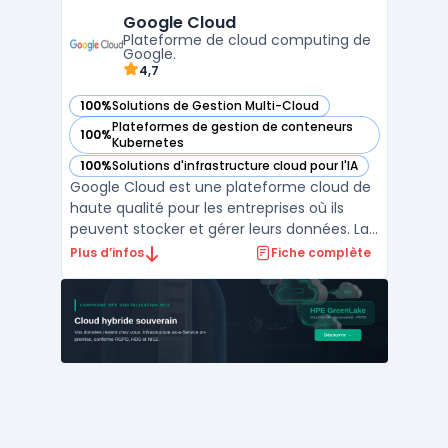
informatique. Avec Amazon Web Services,
Google Cloud
les clients peuvent accéder à une gestion
Plateforme de cloud computing de
multi-cloud, ...
Google.
4,7
100%
Solutions de Gestion Multi-Cloud
— voir Google Cloud dans cette catégorie
Plateformes de gestion de conteneurs
100%
— voir Google Cloud dans cette catégorie
Kubernetes
100%
Solutions d'infrastructure cloud pour l'IA
— voir Google Cloud dans cette catégorie
Google Cloud est une plateforme cloud de
haute qualité pour les entreprises où ils
peuvent stocker et gérer leurs données. La
gestion multi-cloud permet aux clients
Plus d’infos
Fiche complète
d'utiliser plusieurs services cloud
simultanément. La plateforme est
proposée par Google et offre diverses
fonctionnalités, telles que ...