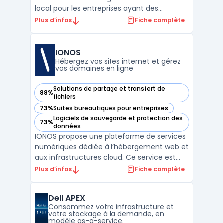
local pour les entreprises ayant des
impératifs de traitement rapide de flux de
Plus d’infos
Fiche complète
données. Edge computing fonctionne à
travers Azure Stack Edge, un dispositif
physique géré exclusivement depuis le
IONOS
cloud, destiné à exécu ...
Hébergez vos sites internet et gérez
vos domaines en ligne
Solutions de partage et transfert de
88%
— voir IONOS dans cette catégorie
fichiers
73%
Suites bureautiques pour entreprises
— voir IONOS dans cette catégorie
Logiciels de sauvegarde et protection des
73%
— voir IONOS dans cette catégorie
données
IONOS propose une plateforme de services
numériques dédiée à l’hébergement web et
aux infrastructures cloud. Ce service est
destiné aux entreprises souhaitant
Plus d’infos
Fiche complète
centraliser la gestion de leurs domaines,
emails et espaces web en conformité avec
Dell APEX
le RGPD, tout en assurant la maîtrise de
Consommez votre infrastructure et
leurs données. Le ...
votre stockage à la demande, en
modèle as-a-service.