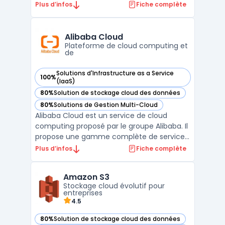
organisations publiques. Sa plateforme
Plus d’infos
Fiche complète
repose sur un modèle IaaS hautement
sécurisé, garantissant la souveraineté des
données en conformité avec le RGPD.
Alibaba Cloud
L’ensemble des services propos ...
Plateforme de cloud computing et
de
Solutions d'Infrastructure as a Service
100%
— voir Alibaba Cloud dans cette catégorie
(IaaS)
80%
Solution de stockage cloud des données
— voir Alibaba Cloud dans cette catégorie
80%
Solutions de Gestion Multi-Cloud
— voir Alibaba Cloud dans cette catégorie
Alibaba Cloud est un service de cloud
computing proposé par le groupe Alibaba. Il
propose une gamme complète de services
cloud adaptés aux entreprises, allant du
Plus d’infos
Fiche complète
stockage en ligne aux solutions de
virtualisation serveur. Alibaba Cloud est
Amazon S3
surtout présent en Asie mais continue de
Stockage cloud évolutif pour
gagner en popularité ...
entreprises
4.5
80%
Solution de stockage cloud des données
— voir Amazon S3 dans cette catégorie