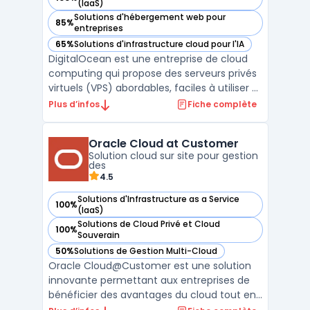
— voir DigitalOcean dans cette catégorie
(IaaS)
Solutions d'hébergement web pour
85%
— voir DigitalOcean dans cette catégorie
entreprises
65%
Solutions d'infrastructure cloud pour l'IA
— voir DigitalOcean dans cette catégorie
DigitalOcean est une entreprise de cloud
computing qui propose des serveurs privés
virtuels (VPS) abordables, faciles à utiliser et
rapides. Avec plus de 12 ans d'expérience,
Plus d’infos
Fiche complète
DigitalOcean fournit des solutions pour
héberger des applications web, des bases
Oracle Cloud at Customer
de données et des espaces de stockage. L
Solution cloud sur site pour gestion
...
des
4.5
Solutions d'Infrastructure as a Service
100%
— voir Oracle Cloud at Customer dans cette catégorie
(IaaS)
Solutions de Cloud Privé et Cloud
100%
— voir Oracle Cloud at Customer dans cette catégorie
Souverain
50%
Solutions de Gestion Multi-Cloud
— voir Oracle Cloud at Customer dans cette catégorie
Oracle Cloud@Customer est une solution
innovante permettant aux entreprises de
bénéficier des avantages du cloud tout en
gardant leurs données sur site. Cette offre