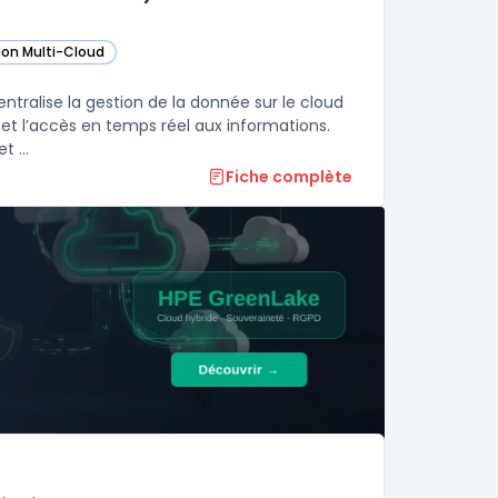
ion Multi-Cloud
ans cette catégorie
ligent Data Platform (Microsoft Azure Data Platform) dans cette catégori
ans cette catégorie
ntralise la gestion de la donnée sur le cloud
 et l’accès en temps réel aux informations.
Cette plateforme réunit bases de données, outils d’analyse avancée et ...
Fiche complète