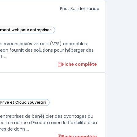
Prix : Sur demande
ement web pour entreprises
s cette catégorie
erveurs privés virtuels (VPS) abordables,
lOcean fournit des solutions pour héberger des
applications web, des bases de données et des espaces de stockage. L ...
Fiche complète
 Privé et Cloud Souverain
Customer dans cette catégorie
ntreprises de bénéficier des avantages du
performance d'Exadata avec la flexibilité d'un
es de donn ...
Fiche complète