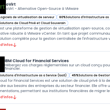
oVirt
oVirt - Alternative Open-Source à VMware
Logiciels de virtualisation de serveur
60%
Solutions d'Infrastructure as 
r oVirt dans cette catégorie
— voir oVirt dans cette catégorie
Solutions de Cloud Privé et Cloud Souverain
r oVirt dans cette catégorie
 est une plateforme de gestion de virtualisation open-source, co
native robuste à VMware vCenter. En tant que projet communautai
lution complète pour la gestion centralisée de l'infrastructure vir
 d’infos
IBM Cloud for Financial Services
Hébergez vos charges réglementées sur un cloud conçu pour
financier.
Solutions d'Infrastructure as a Service (IaaS)
45%
Solutions de Gestio
r IBM Cloud for Financial Services dans cette catégorie
— voir IBM Cloud for Fina
loud for Financial Services est une solution de cloud privé à 
dre aux besoins des entreprises du secteur financier. Elle offr
mentations, permettant aux institutions financières de migrer leu
 d’infos