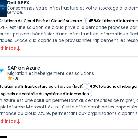
Dell APEX
Consommez votre infrastructure et votre stockage à la de
service.
Solutions de Cloud Privé et Cloud Souverain
45%
Solutions d'Infrastruc
r Dell APEX dans cette catégorie
— voir Dell APEX dans cett
APEX est une solution de cloud privé à la demande proposée par D
prises peuvent bénéficier d'une infrastructure informatique flexi
fiques. Grâce à la capacité de provisionner rapidement les ressour
 d’infos
SAP on Azure
Migration et hébergement des solutions
4.5
Solutions d'Infrastructure as a Service (IaaS)
60%
Solutions d'héberge
ir SAP on Azure dans cette catégorie
— voir SAP on Azure dans
Logiciels de contrôle du système d'information
ir SAP on Azure dans cette catégorie
n Azure est une solution permettant aux entreprises de migrer, d
a plateforme Microsoft Azure. Cette offre combine les capacités d
rmance du cloud Azure, permettant aux organisations d'optimiser 
 d’infos