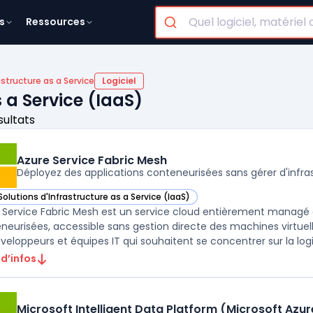
s
Ressources
astructure as a Service
Logiciel
s a Service (IaaS)
sultats
Azure Service Fabric Mesh
Déployez des applications conteneurisées sans gérer d'infra
Solutions d'Infrastructure as a Service (IaaS)
ir Azure Service Fabric Mesh dans cette catégorie
 Service Fabric Mesh est un service cloud entièrement managé 
neurisées, accessible sans gestion directe des machines virtuel
éveloppeurs et équipes IT qui souhaitent se concentrer sur la logi
 d’infos
Microsoft Intelligent Data Platform (Microsoft Azu