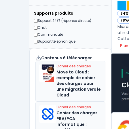
Supports produits
84%
— vo
78%
Support 24/7 (réponse directe)
— vo
Micro
Chat
afin 
Communauté
Support téléphonique
Plus
Contenus à télécharger
Cahier des charges
Move to Cloud :
exemple de cahier
des charges pour
une migration vers le
Cloud
Cahier des charges
Cahier des charges
PRA/PCA
informatique :