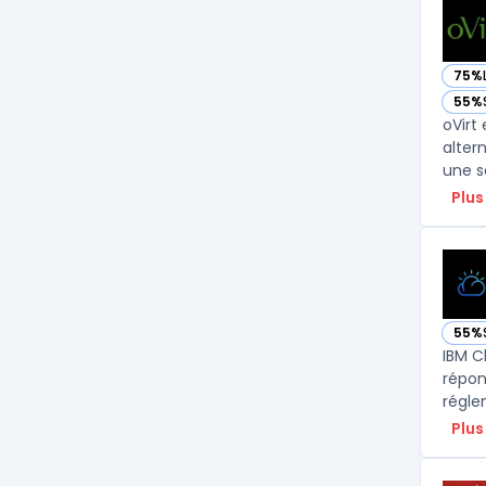
75%
— voi
55%
— voi
oVirt
alter
une so
Plus
55%
— voi
IBM C
répon
régle
Plus