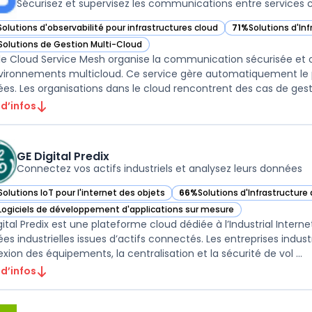
Sécurisez et supervisez les communications entre services 
Solutions d'observabilité pour infrastructures cloud
71%
Solutions d'Inf
ir Google Cloud Service Mesh dans cette catégorie
— voir Google Clo
Solutions de Gestion Multi-Cloud
ir Google Cloud Service Mesh dans cette catégorie
e Cloud Service Mesh organise la communication sécurisée et o
vironnements multicloud. Ce service gère automatiquement le p
es. Les organisations dans le cloud rencontrent des cas de gesti
 d’infos
GE Digital Predix
Connectez vos actifs industriels et analysez leurs données
Solutions IoT pour l'internet des objets
66%
Solutions d'Infrastructure 
r GE Digital Predix dans cette catégorie
— voir GE Digital Predix dans c
Logiciels de développement d'applications sur mesure
r GE Digital Predix dans cette catégorie
ital Predix est une plateforme cloud dédiée à l’Industrial Internet,
es industrielles issues d’actifs connectés. Les entreprises indus
xion des équipements, la centralisation et la sécurité de vol ...
 d’infos