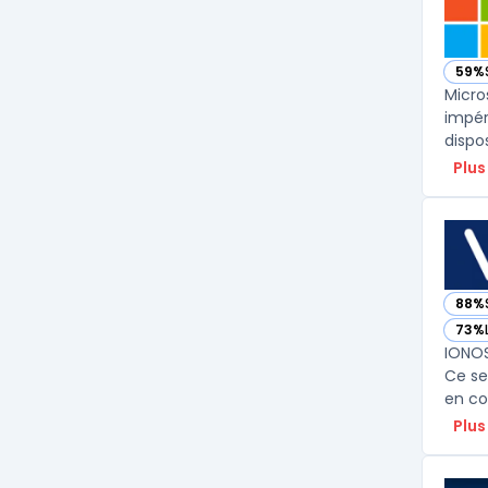
59%
— vo
Micro
impér
dispo
Plus
88%
— vo
73%
— vo
IONOS
Ce se
en co
Plus