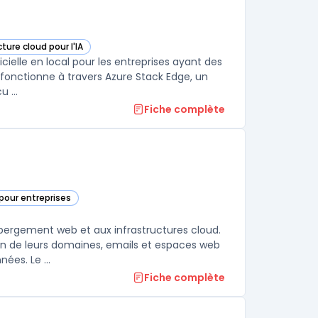
ture cloud pour l'IA
ge AI dans cette catégorie
icielle en local pour les entreprises ayant des
fonctionne à travers Azure Stack Edge, un
 ...
Fiche complète
pour entreprises
catégorie
bergement web et aux infrastructures cloud.
ion de leurs domaines, emails et espaces web
ées. Le ...
Fiche complète