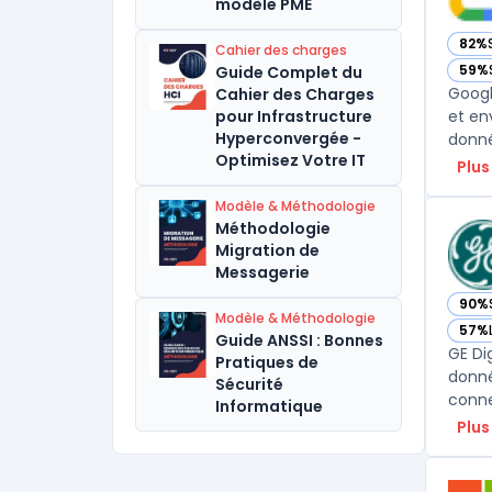
modèle PME
82%
Cahier des charges
— vo
59%
Guide Complet du
— vo
Googl
Cahier des Charges
pour Infrastructure
et en
Hyperconvergée -
donné
Optimisez Votre IT
Plus
Modèle & Méthodologie
Méthodologie
Migration de
Messagerie
90%
— voi
Modèle & Méthodologie
57%
— voi
Guide ANSSI : Bonnes
GE Dig
Pratiques de
donné
Sécurité
conne
Informatique
Plus