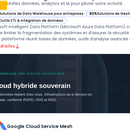
Unifiez données, analytics et IA pour piloter votre activité
Solutions de Data Warehouse pour entreprises
80%
Solutions de Gest
ir Microsoft Intelligent Data Platform (Microsoft Azure Data Platform) d
— voir Microsoft Intel
Outils ETL & intégration de données
ir Microsoft Intelligent Data Platform (Microsoft Azure Data Platform) d
soft Intelligent Data Platform (Microsoft Azure Data Platform) ce
de limiter la fragmentation des systèmes et d’assurer la sécurité
 d’infos
Google Cloud Service Mesh