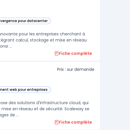
nvergence pour datacenter
ompute Platform (UCP) dans cette catégorie
innovante pour les entreprises cherchant à
Intégrant calcul, stockage et mise en réseau
si ...
Fiche complète
Prix : sur demande
ment web pour entreprises
te catégorie
ose des solutions d'infrastructure cloud, qui
mise en réseau et de sécurité. Scaleway se
ges de ...
Fiche complète