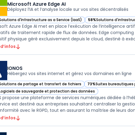
Microsoft Azure Edge AI
Déployez l’IA et l’analyse locale sur vos sites décentralisés
Solutions d'Infrastructure as a Service (IaaS)
58%
Solutions d'infrastruc
ir Microsoft Azure Edge AI dans cette catégorie
— voir Microsoft Azure Ed
soft Azure Edge AI met en place l’exécution de l’intelligence artif
atifs de traitement rapide de flux de données. Edge computing 
sitif physique géré exclusivement depuis le cloud, destiné à exécu
 d’infos
IONOS
Hébergez vos sites internet et gérez vos domaines en ligne
Solutions de partage et transfert de fichiers
73%
Suites bureautiques 
ir IONOS dans cette catégorie
— voir IONOS dans cette 
Logiciels de sauvegarde et protection des données
ir IONOS dans cette catégorie
 propose une plateforme de services numériques dédiée à l’hé
rvice est destiné aux entreprises souhaitant centraliser la gest
nformité avec le RGPD, tout en assurant la maîtrise de leurs donn
 d’infos