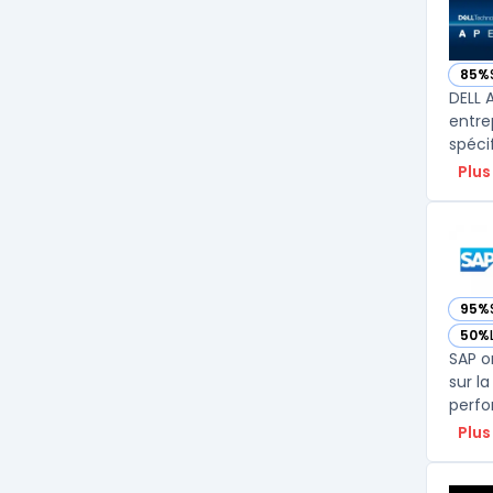
85%
— voi
DELL 
entre
spéci
Plus
95%
— vo
50%
— vo
SAP o
sur l
perfo
Plus