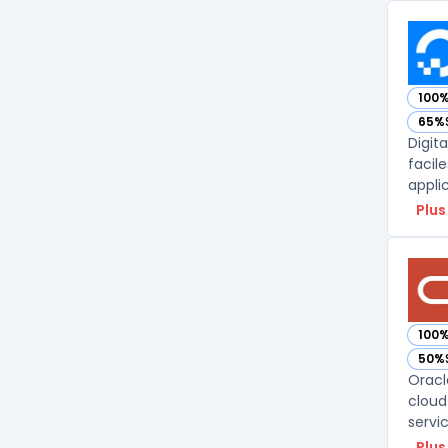
100
— vo
65%
— vo
Digit
facil
Plus
100
— vo
50%
— vo
Oracl
cloud
servi
Plus