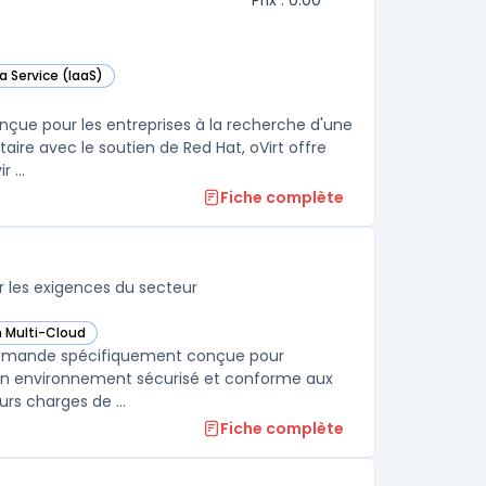
Prix : 0.00
a Service (IaaS)
nçue pour les entreprises à la recherche d'une
re avec le soutien de Red Hat, oVirt offre
 ...
Fiche complète
 les exigences du secteur
n Multi-Cloud
ncial Services dans cette catégorie
la demande spécifiquement conçue pour
e un environnement sécurisé et conforme aux
rs charges de ...
Fiche complète