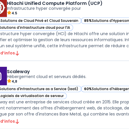
Hitachi Unified Compute Platform (UCP)
Infrastructure hyper convergée pour
4.5
%
Solutions de Cloud Privé et Cloud Souverain
85%
Solutions d'Hyperco
ir Hitachi Unified Compute Platform (UCP) dans cette catégorie
— voir Hitachi Unified C
Solutions d'infrastructure cloud pour l'IA
ir Hitachi Unified Compute Platform (UCP) dans cette catégorie
rastructure hyper convergée (HCI) de Hitachi offre une solution 
ifier et optimiser la gestion de leurs ressources informatiques. 
un seul système unifié, cette infrastructure permet de réduire con
 d’infos
Scaleway
Hébergement cloud et serveurs dédiés.
4,8
Solutions d'Infrastructure as a Service (IaaS)
60%
Solutions d'héberge
ir Scaleway dans cette catégorie
— voir Scaleway dans cet
Logiciels de virtualisation de serveur
ir Scaleway dans cette catégorie
way est une entreprise de services cloud créée en 2015. Elle prop
ent notamment des offres d'hébergement web, de stockage, de 
ngue par son offre d'instances Bare Metal, qui combine les avanta
 d’infos