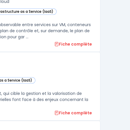
cloud
rastructure as a Service (IaaS)
ud Service Mesh dans cette catégorie
bservable entre services sur VM, conteneurs
lan de contrôle et, sur demande, le plan de
on pour gar ...
Fiche complète
as a Service (IaaS)
ette catégorie
 qui cible la gestion et la valorisation de
trielles font face à des enjeux concernant la
Fiche complète