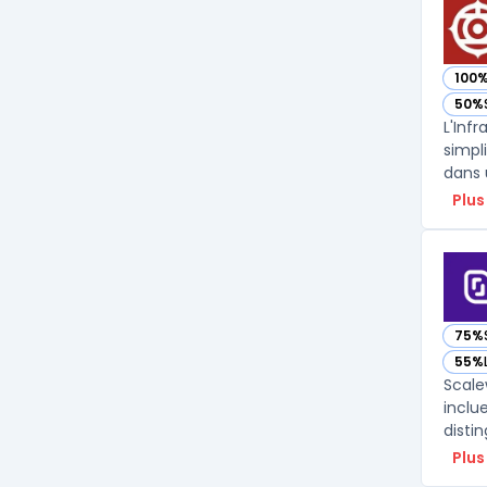
100
— vo
50%
— vo
L'Inf
simpl
dans 
Plus
75%
— vo
55%
— vo
Scale
inclu
disti
Plus