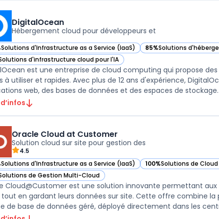
DigitalOcean
Hébergement cloud pour développeurs et
%
Solutions d'Infrastructure as a Service (IaaS)
85%
Solutions d'héberg
ir DigitalOcean dans cette catégorie
— voir DigitalOcean dan
Solutions d'infrastructure cloud pour l'IA
ir DigitalOcean dans cette catégorie
alOcean est une entreprise de cloud computing qui propose des s
es à utiliser et rapides. Avec plus de 12 ans d'expérience, Digita
 d’infos
Oracle Cloud at Customer
Solution cloud sur site pour gestion des
4.5
%
Solutions d'Infrastructure as a Service (IaaS)
100%
Solutions de Cloud
ir Oracle Cloud at Customer dans cette catégorie
— voir Oracle Cloud at 
Solutions de Gestion Multi-Cloud
ir Oracle Cloud at Customer dans cette catégorie
e Cloud@Customer est une solution innovante permettant aux e
 tout en gardant leurs données sur site. Cette offre combine la 
ce de base de données géré, déployé directement dans les centr
 d’infos