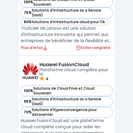
100%
— voir Lenovo TruScale Infrastructure Services dans cette c
Souverain
Solutions d'Infrastructure as a Service
75%
— voir Lenovo TruScale Infrastructure Services dans cette c
(IaaS)
60%
Solutions d'infrastructure cloud pour l'IA
— voir Lenovo TruScale Infrastructure Services dans cette c
TruScale de Lenovo est une solution
d'infrastructure innovante qui permet aux
entreprises de bénéficier de la flexibilité et
de l'évolutivité du Cloud tout en conservant
Plus d’infos
Fiche complète
un contrôle total sur leurs données en local.
Accessible via un modèle de facturation à
Huawei FusionCloud
l'usage, TruScale offre une ...
Plateforme cloud complète pour
la
4
Solutions de Cloud Privé et Cloud
100%
— voir Huawei FusionCloud dans cette catégorie
Souverain
Solutions d'Infrastructure as a Service
95%
— voir Huawei FusionCloud dans cette catégorie
(IaaS)
Solutions d'Hyperconvergence pour
70%
— voir Huawei FusionCloud dans cette catégorie
datacenter
Huawei FusionCloud est une plateforme
cloud complète conçue pour aider les