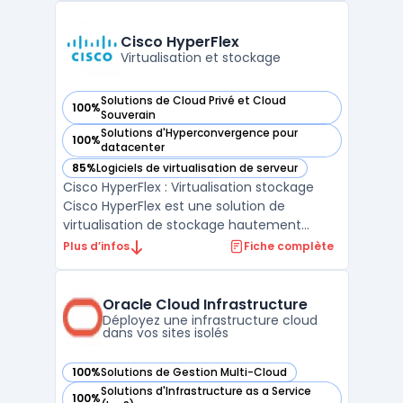
ressources informatiques, d'automatiser les
tâches récurrentes et de faciliter le
Cisco HyperFlex
déploiement ...
Virtualisation et stockage
Solutions de Cloud Privé et Cloud
100%
— voir Cisco HyperFlex dans cette catégorie
Souverain
Solutions d'Hyperconvergence pour
100%
— voir Cisco HyperFlex dans cette catégorie
datacenter
85%
Logiciels de virtualisation de serveur
— voir Cisco HyperFlex dans cette catégorie
Cisco HyperFlex : Virtualisation stockage
Cisco HyperFlex est une solution de
virtualisation de stockage hautement
performante et évolutive. Elle permet une
Plus d’infos
Fiche complète
gestion simplifiée des infrastructures de
stockage tout en offrant une évolutivité à
la demande. Grâce à sa technologie
Oracle Cloud Infrastructure
innovante, Cisco HyperF ...
Déployez une infrastructure cloud
dans vos sites isolés
100%
Solutions de Gestion Multi-Cloud
— voir Oracle Cloud Infrastructure dans cette catégorie
Solutions d'Infrastructure as a Service
100%