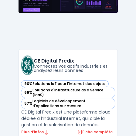
cas de gestion pour gar ...
GE Digital Predix
Connectez vos actifs industriels et
analysez leurs données
90%
Solutions IoT pour l'internet des objets
— voir GE Digital Predix dans cette catégorie
Solutions d'Infrastructure as a Service
66%
— voir GE Digital Predix dans cette catégorie
(IaaS)
Logiciels de développement
57%
— voir GE Digital Predix dans cette catégorie
d'applications sur mesure
GE Digital Predix est une plateforme cloud
dédiée à l’Industrial Internet, qui cible la
gestion et la valorisation de données
industrielles issues d’actifs connectés. Les
Plus d’infos
Fiche complète