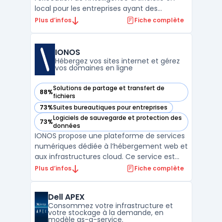
local pour les entreprises ayant des
impératifs de traitement rapide de flux de
Plus d’infos
Fiche complète
données. Edge computing fonctionne à
travers Azure Stack Edge, un dispositif
physique géré exclusivement depuis le
IONOS
cloud, destiné à exécu ...
Hébergez vos sites internet et gérez
vos domaines en ligne
Solutions de partage et transfert de
88%
— voir IONOS dans cette catégorie
fichiers
73%
Suites bureautiques pour entreprises
— voir IONOS dans cette catégorie
Logiciels de sauvegarde et protection des
73%
— voir IONOS dans cette catégorie
données
IONOS propose une plateforme de services
numériques dédiée à l’hébergement web et
aux infrastructures cloud. Ce service est
destiné aux entreprises souhaitant
Plus d’infos
Fiche complète
centraliser la gestion de leurs domaines,
emails et espaces web en conformité avec
Dell APEX
le RGPD, tout en assurant la maîtrise de
Consommez votre infrastructure et
leurs données. Le ...
votre stockage à la demande, en
modèle as-a-service.