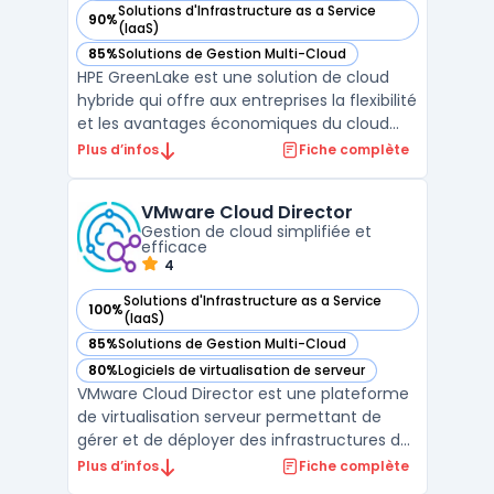
Solutions d'Infrastructure as a Service
90%
— voir HPE GreenLake dans cette catégorie
(IaaS)
85%
Solutions de Gestion Multi-Cloud
— voir HPE GreenLake dans cette catégorie
HPE GreenLake est une solution de cloud
hybride qui offre aux entreprises la flexibilité
et les avantages économiques du cloud
public tout en gardant le contrôle et la
Plus d’infos
Fiche complète
sécurité d'un cloud privé. Cette plateforme
permet une consommation en tant que
VMware Cloud Director
service, alignant les coûts sur l'utilisation
Gestion de cloud simplifiée et
réelle ...
efficace
4
Solutions d'Infrastructure as a Service
100%
— voir VMware Cloud Director dans cette catégorie
(IaaS)
85%
Solutions de Gestion Multi-Cloud
— voir VMware Cloud Director dans cette catégorie
80%
Logiciels de virtualisation de serveur
— voir VMware Cloud Director dans cette catégorie
VMware Cloud Director est une plateforme
de virtualisation serveur permettant de
gérer et de déployer des infrastructures de
Cloud hybrides et multi-Cloud. Cette
Plus d’infos
Fiche complète
solution permet de simplifier la gestion des