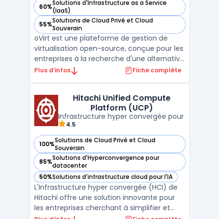
Solutions d'Infrastructure as a Service
60%
— voir oVirt dans cette catégorie
(IaaS)
Solutions de Cloud Privé et Cloud
55%
— voir oVirt dans cette catégorie
Souverain
oVirt est une plateforme de gestion de
virtualisation open-source, conçue pour les
entreprises à la recherche d'une alternative
robuste à VMware vCenter. En tant que
Plus d’infos
Fiche complète
projet communautaire avec le soutien de
Red Hat, oVirt offre une solution complète
Hitachi Unified Compute
pour la gestion centralisée de
Platform (UCP)
l'infrastructure vir ...
Infrastructure hyper convergée pour
4.5
Solutions de Cloud Privé et Cloud
100%
— voir Hitachi Unified Compute Platform (UCP) dans cette 
Souverain
Solutions d'Hyperconvergence pour
85%
— voir Hitachi Unified Compute Platform (UCP) dans cette 
datacenter
50%
Solutions d'infrastructure cloud pour l'IA
— voir Hitachi Unified Compute Platform (UCP) dans cette 
L'Infrastructure hyper convergée (HCI) de
Hitachi offre une solution innovante pour
les entreprises cherchant à simplifier et
optimiser la gestion de leurs ressources