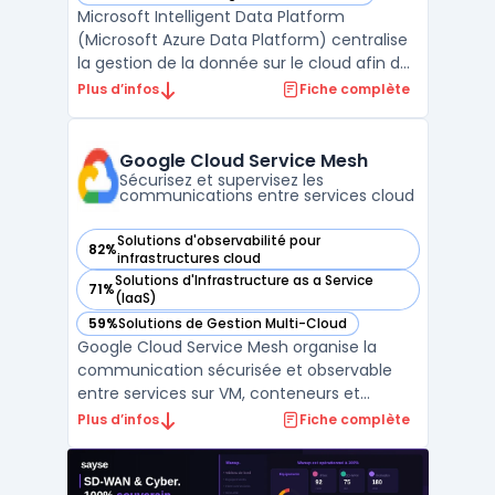
— voir Microsoft Intelligent Data Platform (Microsoft Azure
Microsoft Intelligent Data Platform
(Microsoft Azure Data Platform) centralise
la gestion de la donnée sur le cloud afin de
limiter la fragmentation des systèmes et
Plus d’infos
Fiche complète
d’assurer la sécurité et l’accès en temps
réel aux informations. Cette plateforme
réunit bases de données, outils d’analyse
Google Cloud Service Mesh
avancée et ...
Sécurisez et supervisez les
communications entre services cloud
Solutions d'observabilité pour
82%
— voir Google Cloud Service Mesh dans cette catégorie
infrastructures cloud
Solutions d'Infrastructure as a Service
71%
— voir Google Cloud Service Mesh dans cette catégorie
(IaaS)
59%
Solutions de Gestion Multi-Cloud
— voir Google Cloud Service Mesh dans cette catégorie
Google Cloud Service Mesh organise la
communication sécurisée et observable
entre services sur VM, conteneurs et
environnements multicloud. Ce service
Plus d’infos
Fiche complète
gère automatiquement le plan de contrôle
et, sur demande, le plan de données. Les
organisations dans le cloud rencontrent des