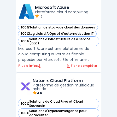
Cette approche permet aux entreprises de
réduire la complexité et les coûts associ ...
Microsoft Azure
Plateforme cloud computing
5
100%
Solution de stockage cloud des données
— voir Microsoft Azure dans cette catégorie
100%
Logiciels d'AIOps et d'automatisation IT
— voir Microsoft Azure dans cette catégorie
Solutions d'Infrastructure as a Service
100%
— voir Microsoft Azure dans cette catégorie
(IaaS)
Microsoft Azure est une plateforme de
cloud computing ouverte et flexible
proposée par Microsoft. Elle offre une
approche innovante permettant de réduire
Plus d’infos
Fiche complète
les coûts et d'améliorer l'efficacité des
organisations. Azure maximise l'impact des
Nutanix Cloud Platform
entreprises grâce à une infrastructure
Plateforme de gestion multicloud
mondiale, des services ...
hybride
4.6
Solutions de Cloud Privé et Cloud
100%
— voir Nutanix Cloud Platform dans cette catégorie
Souverain
Solutions d'Hyperconvergence pour
100%
— voir Nutanix Cloud Platform dans cette catégorie
datacenter