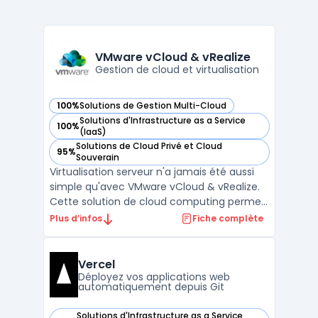
VMware vCloud & vRealize
Gestion de cloud et virtualisation
100%
Solutions de Gestion Multi-Cloud
— voir VMware vCloud & vRealize dans cette catégorie
Solutions d'Infrastructure as a Service
100%
— voir VMware vCloud & vRealize dans cette catégorie
(IaaS)
Solutions de Cloud Privé et Cloud
95%
— voir VMware vCloud & vRealize dans cette catégorie
Souverain
Virtualisation serveur n'a jamais été aussi
simple qu'avec VMware vCloud & vRealize.
Cette solution de cloud computing permet
aux entreprises de gérer leur infrastructure
Plus d’infos
Fiche complète
IT de manière flexible, sécurisée et
efficace. VMware vCloud offre une plate-
forme de cloud computing pour la gestion
Vercel
des ressour ...
Déployez vos applications web
automatiquement depuis Git
Solutions d'Infrastructure as a Service