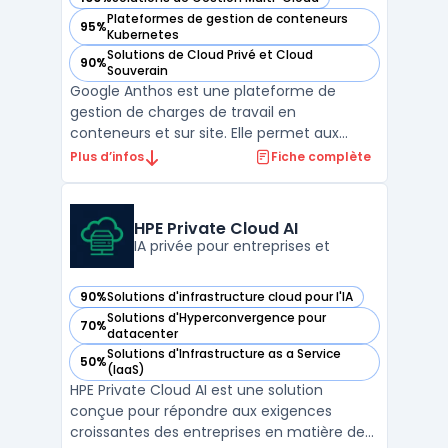
— voir Google Anthos dans cette catégorie
Plateformes de gestion de conteneurs
95%
— voir Google Anthos dans cette catégorie
Kubernetes
Solutions de Cloud Privé et Cloud
90%
— voir Google Anthos dans cette catégorie
Souverain
Google Anthos est une plateforme de
gestion de charges de travail en
conteneurs et sur site. Elle permet aux
organisations de gérer plus efficacement
Plus d’infos
Fiche complète
leurs applications et de les déployer où elles
le souhaitent, qu'il s'agisse d'une
infrastructure publique, privée ou sur site. La
HPE Private Cloud AI
solution Google Ant ...
IA privée pour entreprises et
90%
Solutions d'infrastructure cloud pour l'IA
— voir HPE Private Cloud AI dans cette catégorie
Solutions d'Hyperconvergence pour
70%
— voir HPE Private Cloud AI dans cette catégorie
datacenter
Solutions d'Infrastructure as a Service
50%
— voir HPE Private Cloud AI dans cette catégorie
(IaaS)
HPE Private Cloud AI est une solution
conçue pour répondre aux exigences
croissantes des entreprises en matière de