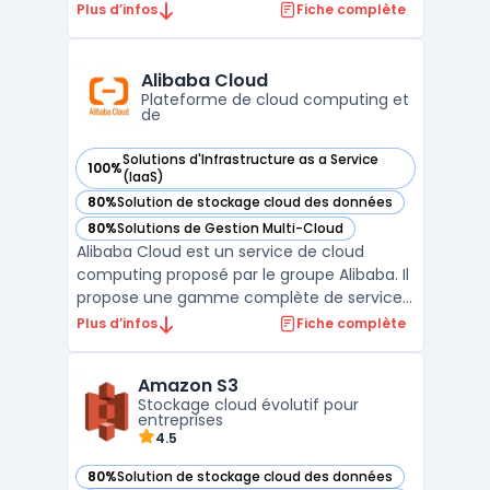
organisations publiques. Sa plateforme
Plus d’infos
Fiche complète
repose sur un modèle IaaS hautement
sécurisé, garantissant la souveraineté des
données en conformité avec le RGPD.
Alibaba Cloud
L’ensemble des services propos ...
Plateforme de cloud computing et
de
Solutions d'Infrastructure as a Service
100%
— voir Alibaba Cloud dans cette catégorie
(IaaS)
80%
Solution de stockage cloud des données
— voir Alibaba Cloud dans cette catégorie
80%
Solutions de Gestion Multi-Cloud
— voir Alibaba Cloud dans cette catégorie
Alibaba Cloud est un service de cloud
computing proposé par le groupe Alibaba. Il
propose une gamme complète de services
cloud adaptés aux entreprises, allant du
Plus d’infos
Fiche complète
stockage en ligne aux solutions de
virtualisation serveur. Alibaba Cloud est
Amazon S3
surtout présent en Asie mais continue de
Stockage cloud évolutif pour
gagner en popularité ...
entreprises
4.5
80%
Solution de stockage cloud des données
— voir Amazon S3 dans cette catégorie