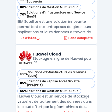
— voir IBM Cloud Satellite dans cette catégorie
Souverain
80%
Solutions de Gestion Multi-Cloud
— voir IBM Cloud Satellite dans cette catégorie
Solutions d'Infrastructure as a Service
70%
— voir IBM Cloud Satellite dans cette catégorie
(IaaS)
IBM Satellite est une solution innovante
permettant aux entreprises de gérer leurs
applications et leurs données à travers des
environnements cloud variés. Grâce à IBM
Plus d’infos
Fiche complète
Satellite, il est possible de déployer des
services de manière sécurisée et efficace,
tout en conservant un contrôle centralisé.
Huawei Cloud
Cet ...
Stockage en ligne de Huawei pour
les
Solutions d'Infrastructure as a Service
100%
— voir Huawei Cloud dans cette catégorie
(IaaS)
Solutions de Reprise Après Sinistre
85%
— voir Huawei Cloud dans cette catégorie
(PRA/PCA)
65%
Solutions de Gestion Multi-Cloud
— voir Huawei Cloud dans cette catégorie
Huawei Cloud est un service de stockage
virtuel et de traitement des données dans
le cloud offert par le géant chinois des