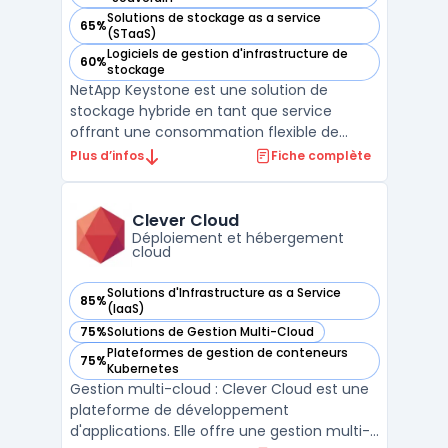
Solutions de stockage as a service
65%
— voir NetApp Keystone dans cette catégorie
(STaaS)
Logiciels de gestion d'infrastructure de
60%
— voir NetApp Keystone dans cette catégorie
stockage
NetApp Keystone est une solution de
stockage hybride en tant que service
offrant une consommation flexible de
cloud. Cette solution permet une gestion
Plus d’infos
Fiche complète
unifiée des données, facilitant l'intégration
multi-cloud et l'interopérabilité. NetApp
Keystone propose des options de
Clever Cloud
protection des données avec c ...
Déploiement et hébergement
cloud
Solutions d'Infrastructure as a Service
85%
— voir Clever Cloud dans cette catégorie
(IaaS)
75%
Solutions de Gestion Multi-Cloud
— voir Clever Cloud dans cette catégorie
Plateformes de gestion de conteneurs
75%
— voir Clever Cloud dans cette catégorie
Kubernetes
Gestion multi-cloud : Clever Cloud est une
plateforme de développement
d'applications. Elle offre une gestion multi-