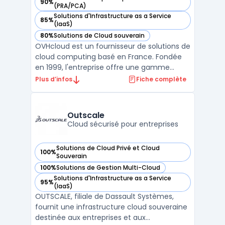
90%
— voir OVHcloud dans cette catégorie
(PRA/PCA)
Solutions d'Infrastructure as a Service
85%
— voir OVHcloud dans cette catégorie
(IaaS)
80%
Solutions de Cloud souverain
— voir OVHcloud dans cette catégorie
OVHcloud est un fournisseur de solutions de
cloud computing basé en France. Fondée
en 1999, l'entreprise offre une gamme
complète de services cloud, y compris des
Plus d’infos
Fiche complète
serveurs dédiés, des serveurs cloud, des
solutions de stockage et des outils de
gestion de projets. La plateforme cloud
Outscale
d'OVHcloud est co ...
Cloud sécurisé pour entreprises
Solutions de Cloud Privé et Cloud
100%
— voir Outscale dans cette catégorie
Souverain
100%
Solutions de Gestion Multi-Cloud
— voir Outscale dans cette catégorie
Solutions d'Infrastructure as a Service
95%
— voir Outscale dans cette catégorie
(IaaS)
OUTSCALE, filiale de Dassault Systèmes,
fournit une infrastructure cloud souveraine
destinée aux entreprises et aux