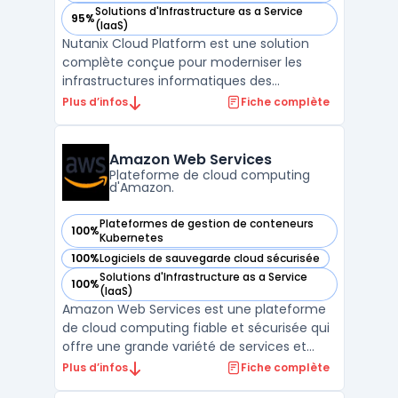
Solutions d'Infrastructure as a Service
95%
— voir Nutanix Cloud Platform dans cette catégorie
(IaaS)
Nutanix Cloud Platform est une solution
complète conçue pour moderniser les
infrastructures informatiques des
entreprises en intégrant des services de
Plus d’infos
Fiche complète
stockage, de calcul, de virtualisation et de
mise en réseau dans une plateforme
unifiée. La plateforme prend en charge les
Amazon Web Services
environnements multicloud ...
Plateforme de cloud computing
d'Amazon.
Plateformes de gestion de conteneurs
100%
— voir Amazon Web Services dans cette catégorie
Kubernetes
100%
Logiciels de sauvegarde cloud sécurisée
— voir Amazon Web Services dans cette catégorie
Solutions d'Infrastructure as a Service
100%
— voir Amazon Web Services dans cette catégorie
(IaaS)
Amazon Web Services est une plateforme
de cloud computing fiable et sécurisée qui
offre une grande variété de services et
d'outils pour aider les entreprises à gérer de
Plus d’infos
Fiche complète
manière efficace leur infrastructure