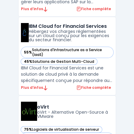
gérer leurs applications SAP sur la
plateforme Microsoft Azure. Cette offre
Plus d’infos
Fiche complète
combine les capacités des solutions SAP
avec la scalabilité et la performance du
IBM Cloud for Financial Services
cloud Azure, permettant aux organisations
Hébergez vos charges réglementées
d'optimiser leur ...
sur un cloud conçu pour les exigences
du secteur financier.
Solutions d'Infrastructure as a Service
55%
— voir IBM Cloud for Financial Services dans cette catégorie
(IaaS)
45%
Solutions de Gestion Multi-Cloud
— voir IBM Cloud for Financial Services dans cette catégorie
IBM Cloud for Financial Services est une
solution de cloud privé à la demande
spécifiquement conçue pour répondre aux
besoins des entreprises du secteur
Plus d’infos
Fiche complète
financier. Elle offre un environnement
sécurisé et conforme aux réglementations,
permettant aux institutions financières de
oVirt
migrer leurs charges de ...
oVirt - Alternative Open-Source à
VMware
75%
Logiciels de virtualisation de serveur
— voir oVirt dans cette catégorie