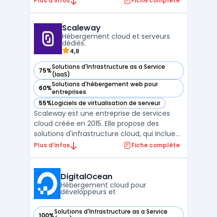
Plus d’infos
Fiche complète
informatiques. Intégrant calcul, stockage et
mise en réseau dans un seul système
Scaleway
unifié, cette infrastructure permet de
Hébergement cloud et serveurs
réduire consi ...
dédiés.
4,8
Solutions d'Infrastructure as a Service
75%
— voir Scaleway dans cette catégorie
(IaaS)
Solutions d'hébergement web pour
60%
— voir Scaleway dans cette catégorie
entreprises
55%
Logiciels de virtualisation de serveur
— voir Scaleway dans cette catégorie
Scaleway est une entreprise de services
cloud créée en 2015. Elle propose des
solutions d'infrastructure cloud, qui incluent
notamment des offres d'hébergement
Plus d’infos
Fiche complète
web, de stockage, de mise en réseau et de
sécurité. Scaleway se distingue par son
offre d'instances Bare Metal, qui combine
DigitalOcean
les avantages de ...
Hébergement cloud pour
développeurs et
Solutions d'Infrastructure as a Service
100%