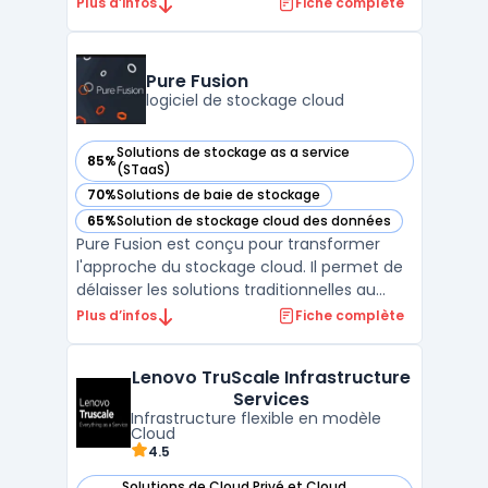
télécommunications, Huawei Technologies.
Plus d’infos
Fiche complète
La plateforme permet aux entreprises et
aux particuliers de stocker, gérer et
analyser leurs données à distance, en toute
Pure Fusion
sécurité et de ...
logiciel de stockage cloud
Solutions de stockage as a service
85%
— voir Pure Fusion dans cette catégorie
(STaaS)
70%
Solutions de baie de stockage
— voir Pure Fusion dans cette catégorie
65%
Solution de stockage cloud des données
— voir Pure Fusion dans cette catégorie
Pure Fusion est conçu pour transformer
l'approche du stockage cloud. Il permet de
délaisser les solutions traditionnelles au
profit d'un modèle cloud en libre-service,
Plus d’infos
Fiche complète
automatisé et évolutif. Ce logiciel introduit
le stockage défini par logiciel sur toutes les
Lenovo TruScale Infrastructure
plateformes Pure Storage®. Il combine l ...
Services
Infrastructure flexible en modèle
Cloud
4.5
Solutions de Cloud Privé et Cloud