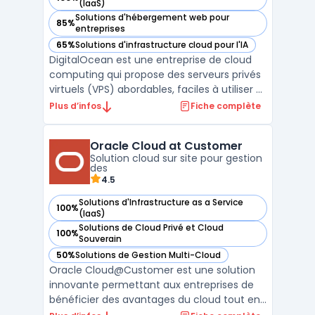
— voir DigitalOcean dans cette catégorie
(IaaS)
Solutions d'hébergement web pour
85%
— voir DigitalOcean dans cette catégorie
entreprises
65%
Solutions d'infrastructure cloud pour l'IA
— voir DigitalOcean dans cette catégorie
DigitalOcean est une entreprise de cloud
computing qui propose des serveurs privés
virtuels (VPS) abordables, faciles à utiliser et
rapides. Avec plus de 12 ans d'expérience,
Plus d’infos
Fiche complète
DigitalOcean fournit des solutions pour
héberger des applications web, des bases
Oracle Cloud at Customer
de données et des espaces de stockage. L
Solution cloud sur site pour gestion
...
des
4.5
Solutions d'Infrastructure as a Service
100%
— voir Oracle Cloud at Customer dans cette catégorie
(IaaS)
Solutions de Cloud Privé et Cloud
100%
— voir Oracle Cloud at Customer dans cette catégorie
Souverain
50%
Solutions de Gestion Multi-Cloud
— voir Oracle Cloud at Customer dans cette catégorie
Oracle Cloud@Customer est une solution
innovante permettant aux entreprises de
bénéficier des avantages du cloud tout en
gardant leurs données sur site. Cette offre