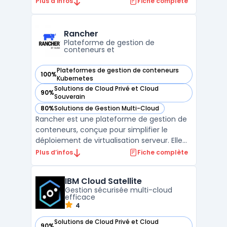
Plus d’infos
Fiche complète
combine la performance d'Exadata avec la
flexibilité d'un service de base de données
géré, déployé directement dans les centres
Rancher
de donn ...
Plateforme de gestion de
conteneurs et
Plateformes de gestion de conteneurs
100%
— voir Rancher dans cette catégorie
Kubernetes
Solutions de Cloud Privé et Cloud
90%
— voir Rancher dans cette catégorie
Souverain
80%
Solutions de Gestion Multi-Cloud
— voir Rancher dans cette catégorie
Rancher est une plateforme de gestion de
conteneurs, conçue pour simplifier le
déploiement de virtualisation serveur. Elle
offre des capacités de gestion multi-cloud,
Plus d’infos
Fiche complète
une interface utilisateur intuitive et une
grande flexibilité grâce à la prise en charge
IBM Cloud Satellite
de Docker et de Kubernetes. Rancher est
Gestion sécurisée multi-cloud
égal ...
efficace
4
Solutions de Cloud Privé et Cloud
90%