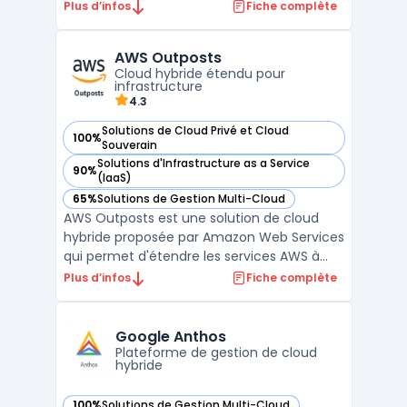
cloud automatique pour les infrastructures
Plus d’infos
Fiche complète
cloud telles que Amazon AWS, Google
Cloud ou encore Microsoft Azure. Avec
AWS Outposts
Clever Cloud, les développeurs peuvent
Cloud hybride étendu pour
facilement déployer leurs ap ...
infrastructure
4.3
Solutions de Cloud Privé et Cloud
100%
— voir AWS Outposts dans cette catégorie
Souverain
Solutions d'Infrastructure as a Service
90%
— voir AWS Outposts dans cette catégorie
(IaaS)
65%
Solutions de Gestion Multi-Cloud
— voir AWS Outposts dans cette catégorie
AWS Outposts est une solution de cloud
hybride proposée par Amazon Web Services
qui permet d'étendre les services AWS à
une infrastructure sur site. Cette
Plus d’infos
Fiche complète
technologie innovante est conçue pour les
entreprises souhaitant combiner la
flexibilité du cloud hybride avec le contrôle
Google Anthos
et la sécurité des sol ...
Plateforme de gestion de cloud
hybride
100%
Solutions de Gestion Multi-Cloud