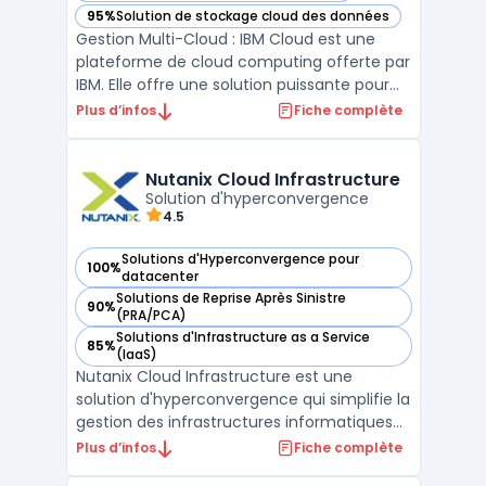
95%
Solution de stockage cloud des données
— voir IBM Cloud dans cette catégorie
Gestion Multi-Cloud : IBM Cloud est une
plateforme de cloud computing offerte par
IBM. Elle offre une solution puissante pour
les entreprises qui souhaitent migrer leurs
Plus d’infos
Fiche complète
applications existantes dans le cloud. IBM
Cloud prend en charge la gestion multi-
cloud, ce qui signifie qu'elle permet aux
Nutanix Cloud Infrastructure
entrep ...
Solution d'hyperconvergence
4.5
Solutions d'Hyperconvergence pour
100%
— voir Nutanix Cloud Infrastructure dans cette catégorie
datacenter
Solutions de Reprise Après Sinistre
90%
— voir Nutanix Cloud Infrastructure dans cette catégorie
(PRA/PCA)
Solutions d'Infrastructure as a Service
85%
— voir Nutanix Cloud Infrastructure dans cette catégorie
(IaaS)
Nutanix Cloud Infrastructure est une
solution d'hyperconvergence qui simplifie la
gestion des infrastructures informatiques
en intégrant le calcul, le stockage et la
Plus d’infos
Fiche complète
mise en réseau dans une seule plateforme.