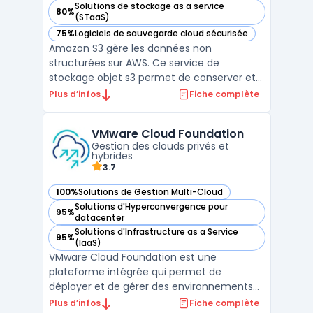
Solutions de stockage as a service
80%
— voir Amazon S3 dans cette catégorie
(STaaS)
75%
Logiciels de sauvegarde cloud sécurisée
— voir Amazon S3 dans cette catégorie
Amazon S3 gère les données non
structurées sur AWS. Ce service de
stockage objet s3 permet de conserver et
récupérer tout volume de fichiers. Les
Plus d’infos
Fiche complète
entreprises utilisent cette infrastructure
cloud pour bâtir des lacs de données. Sa
VMware Cloud Foundation
conception garantit une durabilité élevée,
Gestion des clouds privés et
répondant aux besoins infor ...
hybrides
3.7
100%
Solutions de Gestion Multi-Cloud
— voir VMware Cloud Foundation dans cette catégorie
Solutions d'Hyperconvergence pour
95%
— voir VMware Cloud Foundation dans cette catégorie
datacenter
Solutions d'Infrastructure as a Service
95%
— voir VMware Cloud Foundation dans cette catégorie
(IaaS)
VMware Cloud Foundation est une
plateforme intégrée qui permet de
déployer et de gérer des environnements
de cloud privé et hybride. Elle offre une
Plus d’infos
Fiche complète