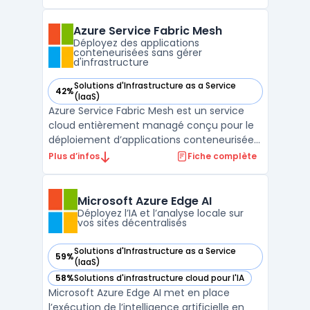
entreprises industrielles font face à des
enjeux concernant la connexion des
Azure Service Fabric Mesh
équipements, la centralisation et la sécurité
Déployez des applications
de vol ...
conteneurisées sans gérer
d'infrastructure
Solutions d'Infrastructure as a Service
42%
— voir Azure Service Fabric Mesh dans cette catégorie
(IaaS)
Azure Service Fabric Mesh est un service
cloud entièrement managé conçu pour le
déploiement d’applications conteneurisées,
accessible sans gestion directe des
Plus d’infos
Fiche complète
machines virtuelles, du stockage ou du
réseau. Ce service vise les développeurs et
équipes IT qui souhaitent se concentrer sur
Microsoft Azure Edge AI
la logique app ...
Déployez l’IA et l’analyse locale sur
vos sites décentralisés
Solutions d'Infrastructure as a Service
59%
— voir Microsoft Azure Edge AI dans cette catégorie
(IaaS)
58%
Solutions d'infrastructure cloud pour l'IA
— voir Microsoft Azure Edge AI dans cette catégorie
Microsoft Azure Edge AI met en place
l’exécution de l’intelligence artificielle en