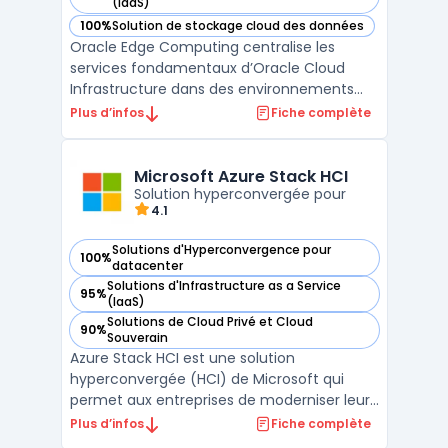
— voir Oracle Cloud Infrastructure dans cette catégorie
(IaaS)
100%
Solution de stockage cloud des données
— voir Oracle Cloud Infrastructure dans cette catégorie
Oracle Edge Computing centralise les
services fondamentaux d’Oracle Cloud
Infrastructure dans des environnements
distribués, sur site ou isolés. Les entreprises
Plus d’infos
Fiche complète
disposant de sites industriels, de filiales
éloignées ou de contraintes réglementaires
renforcées disposent d'une solution pour
Microsoft Azure Stack HCI
traiter leu ...
Solution hyperconvergée pour
4.1
Solutions d'Hyperconvergence pour
100%
— voir Microsoft Azure Stack HCI dans cette catégorie
datacenter
Solutions d'Infrastructure as a Service
95%
— voir Microsoft Azure Stack HCI dans cette catégorie
(IaaS)
Solutions de Cloud Privé et Cloud
90%
— voir Microsoft Azure Stack HCI dans cette catégorie
Souverain
Azure Stack HCI est une solution
hyperconvergée (HCI) de Microsoft qui
permet aux entreprises de moderniser leur
infrastructure de centres de données tout
Plus d’infos
Fiche complète
en s'intégrant de manière transparente