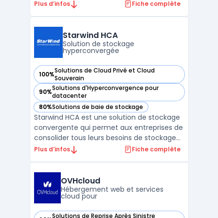
déploiement de l’intelligence artificielle sur
Plus d’infos
Fiche complète
infrastructure privée. Cette plateforme
s’appuie sur des architectures validées,
intégrant des composants matériels et
Starwind HCA
logiciels optimisés ...
Solution de stockage
hyperconvergée
Solutions de Cloud Privé et Cloud
100%
— voir Starwind HCA dans cette catégorie
Souverain
Solutions d'Hyperconvergence pour
90%
— voir Starwind HCA dans cette catégorie
datacenter
80%
Solutions de baie de stockage
— voir Starwind HCA dans cette catégorie
Starwind HCA est une solution de stockage
convergente qui permet aux entreprises de
consolider tous leurs besoins de stockage
et de virtualisation. Elle combine une
Plus d’infos
Fiche complète
gestion intelligente des disques et une
architecture de cluster hautement
disponible pour une capacité de stockage à
OVHcloud
la fois flexible e ...
Hébergement web et services
cloud pour
Solutions de Reprise Après Sinistre