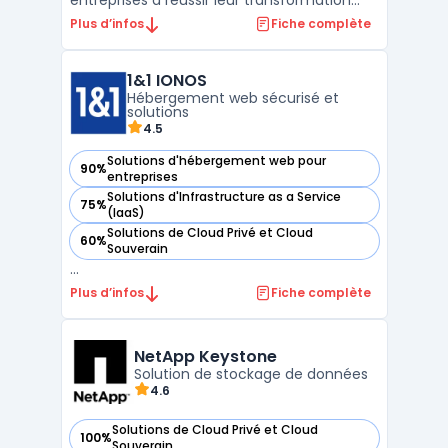
entreprises à réussir leur transformation
digitale. Elle intègre une suite de services
Plus d’infos
Fiche complète
permettant une gestion optimisée des
ressources informatiques, avec une
1&1 IONOS
disponibilité élevée et une sécurité
Hébergement web sécurisé et
renforcée des données critiqu ...
solutions
4.5
Solutions d'hébergement web pour
90%
— voir 1&1 IONOS dans cette catégorie
entreprises
Solutions d'Infrastructure as a Service
75%
— voir 1&1 IONOS dans cette catégorie
(IaaS)
Solutions de Cloud Privé et Cloud
60%
— voir 1&1 IONOS dans cette catégorie
Souverain
...
Plus d’infos
Fiche complète
NetApp Keystone
Solution de stockage de données
4.6
Solutions de Cloud Privé et Cloud
100%
— voir NetApp Keystone dans cette catégorie
Souverain