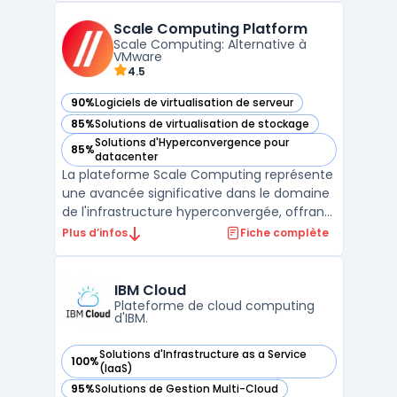
avec les services cloud Azure. Elle offre des
Scale Computing Platform
capacités de virtualisation, de stockage et
Scale Computing: Alternative à
de mise en résea ...
VMware
4.5
90%
Logiciels de virtualisation de serveur
— voir Scale Computing Platform dans cette catégorie
85%
Solutions de virtualisation de stockage
— voir Scale Computing Platform dans cette catégorie
Solutions d'Hyperconvergence pour
85%
— voir Scale Computing Platform dans cette catégorie
datacenter
La plateforme Scale Computing représente
une avancée significative dans le domaine
de l'infrastructure hyperconvergée, offrant
une solution complète qui intègre serveurs,
Plus d’infos
Fiche complète
stockage, et virtualisation. Cette approche
simplifiée permet aux entreprises de toutes
tailles de bénéficier d'une gestion plus ...
IBM Cloud
Plateforme de cloud computing
d'IBM.
Solutions d'Infrastructure as a Service
100%
— voir IBM Cloud dans cette catégorie
(IaaS)
95%
Solutions de Gestion Multi-Cloud
— voir IBM Cloud dans cette catégorie