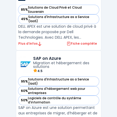
Solutions de Cloud Privé et Cloud
85%
— voir Dell APEX dans cette catégorie
Souverain
Solutions d'Infrastructure as a Service
45%
— voir Dell APEX dans cette catégorie
(IaaS)
DELL APEX est une solution de cloud privé à
la demande proposée par Dell
Technologies. Avec DELL APEX, les
entreprises peuvent bénéficier d'une
Plus d’infos
Fiche complète
infrastructure informatique flexible et
évolutive, adaptée à leurs besoins
SAP on Azure
spécifiques. Grâce à la capacité de
Migration et hébergement des
provisionner rapidement les ressources, les
solutions
u ...
4.5
Solutions d'Infrastructure as a Service
95%
— voir SAP on Azure dans cette catégorie
(IaaS)
Solutions d'hébergement web pour
60%
— voir SAP on Azure dans cette catégorie
entreprises
Logiciels de contrôle du système
50%
— voir SAP on Azure dans cette catégorie
d'information
SAP on Azure est une solution permettant
aux entreprises de migrer, d’héberger et de