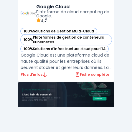
informatique. Avec Amazon Web Services,
Google Cloud
les clients peuvent accéder à une gestion
Plateforme de cloud computing de
multi-cloud, ...
Google.
4,7
100%
Solutions de Gestion Multi-Cloud
— voir Google Cloud dans cette catégorie
Plateformes de gestion de conteneurs
100%
— voir Google Cloud dans cette catégorie
Kubernetes
100%
Solutions d'infrastructure cloud pour l'IA
— voir Google Cloud dans cette catégorie
Google Cloud est une plateforme cloud de
haute qualité pour les entreprises où ils
peuvent stocker et gérer leurs données. La
gestion multi-cloud permet aux clients
Plus d’infos
Fiche complète
d'utiliser plusieurs services cloud
simultanément. La plateforme est
proposée par Google et offre diverses
fonctionnalités, telles que ...