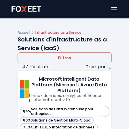
Ouver
Accueil
Infrastructure as a Service
Solutions d'Infrastructure as a
Service (IaaS)
Filtres
47 résultats
Trier par
Microsoft Intelligent Data
Platform (Microsoft Azure Data
Platform)
Unifiez données, analytics et IA pour
piloter votre activité
Solutions de Data Warehouse pour
84%
— voir Microsoft Intelligent Data Platform (Microsoft Azure
entreprises
80%
Solutions de Gestion Multi-Cloud
— voir Microsoft Intelligent Data Platform (Microsoft Azure
78%
Outils ETL & intégration de données