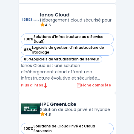
infrastructure convergée qui simplifie la
gestion et l'orchestration des ressources.
VMware Cloud Foundation intègre des outils
Ionos Cloud
de gestion, de surveilla ...
Hébergement cloud sécurisé pour
4.5
Solutions d'Infrastructure as a Service
100%
— voir Ionos Cloud dans cette catégorie
(IaaS)
Logiciels de gestion d'infrastructure de
85%
— voir Ionos Cloud dans cette catégorie
stockage
85%
Logiciels de virtualisation de serveur
— voir Ionos Cloud dans cette catégorie
Ionos Cloud est une solution
d’hébergement cloud offrant une
infrastructure évolutive et sécurisée
adaptée aux besoins des entreprises. Grâce
Plus d’infos
Fiche complète
à ses solutions cloud, il permet de déployer
des serveurs cloud performants avec un
haut niveau de flexibilité et d’évolutivité. La
HPE GreenLake
plateforme assure une gest ...
Solution de cloud privé et hybride
4.8
Solutions de Cloud Privé et Cloud
100%
— voir HPE GreenLake dans cette catégorie
Souverain