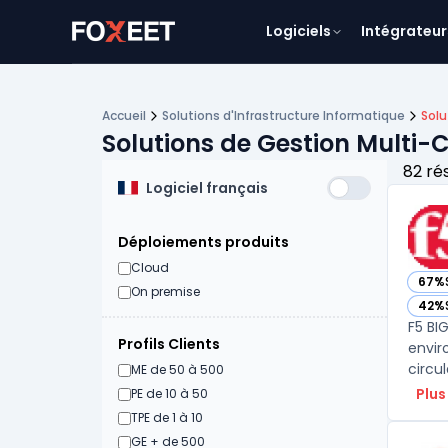
Logiciels
Intégrateur
Accueil
Solutions d'Infrastructure Informatique
Solu
Solutions de Gestion Multi-
82 ré
Logiciel français
Déploiements produits
Cloud
67%
— voi
On premise
42%
— voi
F5 BI
Profils Clients
envir
circul
ME de 50 à 500
Plus
PE de 10 à 50
TPE de 1 à 10
GE + de 500