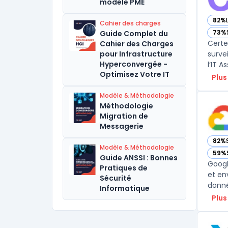
modèle PME
82%
Cahier des charges
— vo
73%
Guide Complet du
— vo
Certe
Cahier des Charges
pour Infrastructure
survei
Hyperconvergée -
l’IT 
Optimisez Votre IT
Plus
Modèle & Méthodologie
Méthodologie
Migration de
Messagerie
82%
— vo
Modèle & Méthodologie
59%
— vo
Guide ANSSI : Bonnes
Googl
Pratiques de
et en
Sécurité
donné
Informatique
Plus