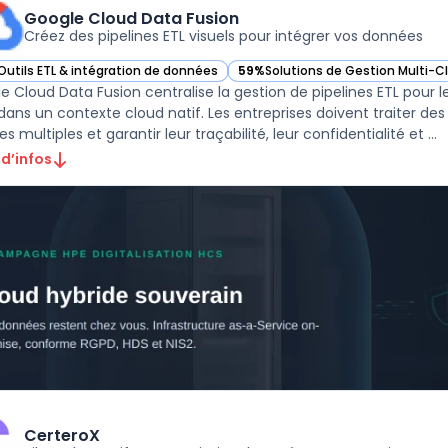
Google Cloud Data Fusion
Créez des pipelines ETL visuels pour intégrer vos données
Outils ETL & intégration de données
59%
Solutions de Gestion Multi-C
ir Google Cloud Data Fusion dans cette catégorie
— voir Google Cloud Data Fusion 
e Cloud Data Fusion centralise la gestion de pipelines ETL pour l
dans un contexte cloud natif. Les entreprises doivent traiter d
sources multiples et garantir leur traçabilité, leur confidentialité et ...
 d’infos
CerteroX