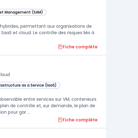
sset Management (SAM)
atégorie
 hybrides, permettant aux organisations de
s, SaaS et cloud. Le contrôle des risques liés à
Fiche complète
cloud
rastructure as a Service (IaaS)
ud Service Mesh dans cette catégorie
bservable entre services sur VM, conteneurs
lan de contrôle et, sur demande, le plan de
on pour gar ...
Fiche complète