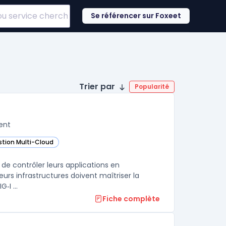
Se référencer sur Foxeet
Trier par
Popularité
ent
stion Multi-Cloud
 cette catégorie
 de contrôler leurs applications en
urs infrastructures doivent maîtriser la
‑I ...
Fiche complète