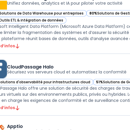
Unifiez données, analytics et IA pour piloter votre activité
Solutions de Data Warehouse pour entreprises
80%
Solutions de Gest
ir Microsoft Intelligent Data Platform (Microsoft Azure Data Platform) d
— voir Microsoft Intel
Outils ETL & intégration de données
ir Microsoft Intelligent Data Platform (Microsoft Azure Data Platform) d
soft Intelligent Data Platform (Microsoft Azure Data Platform) ce
de limiter la fragmentation des systèmes et d’assurer la sécurité
 d’infos
CloudPassage Halo
Sécurisez vos serveurs cloud et automatisez la conformité
Solutions d'observabilité pour infrastructures cloud
51%
Solutions de G
ir CloudPassage Halo dans cette catégorie
— voir CloudPassag
Passage Halo offre une solution de sécurité des charges de trava
urs virtuels sur des environnements publics, privés ou hybrides
 en charge les exigences de conformité et de surveillance contin
 d’infos
Apptio