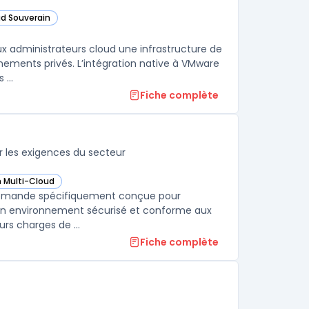
ud Souverain
orie
ux administrateurs cloud une infrastructure de
nements privés. L’intégration native à VMware
...
Fiche complète
 les exigences du secteur
n Multi-Cloud
ncial Services dans cette catégorie
la demande spécifiquement conçue pour
e un environnement sécurisé et conforme aux
rs charges de ...
Fiche complète