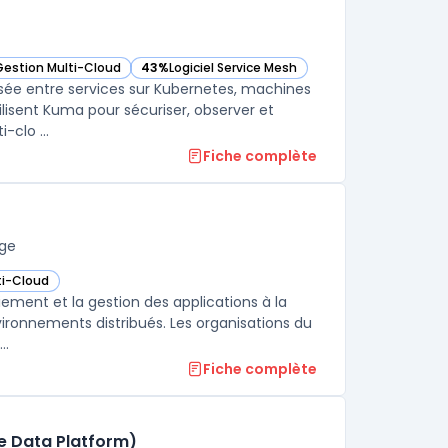
Gestion Multi-Cloud
43%
Logiciel Service Mesh
cette catégorie
— voir Kuma dans cette catégorie
sée entre services sur Kubernetes, machines
ilisent Kuma pour sécuriser, observer et
-clo ...
Fiche complète
dge
ti-Cloud
ie
f Dell Technologies Edge AI) dans cette catégorie
iement et la gestion des applications à la
vironnements distribués. Les organisations du
secteur manufacturier, du retail ou de l’énergie gèrent plusieurs sites ...
Fiche complète
re Data Platform)