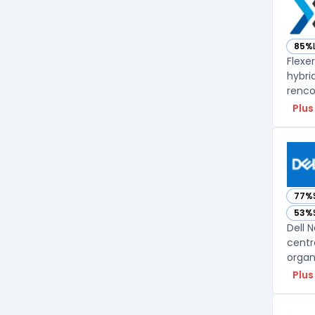
85%
— vo
Flexe
hybri
renco
Plus
77%
— voi
53%
— voi
Dell 
centr
organi
Plus