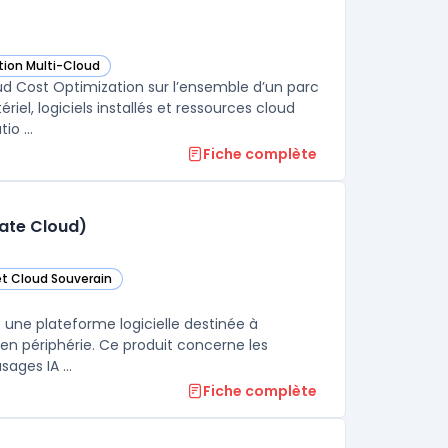
tion Multi-Cloud
ns cette catégorie
ud Cost Optimization sur l’ensemble d’un parc
l, logiciels installés et ressources cloud
o ...
Fiche complète
vate Cloud)
et Cloud Souverain
tte catégorie
nown as Dell Distributed Private Cloud) dans cette catégorie
tte catégorie
e une plateforme logicielle destinée à
 en périphérie. Ce produit concerne les
sages IA ...
Fiche complète