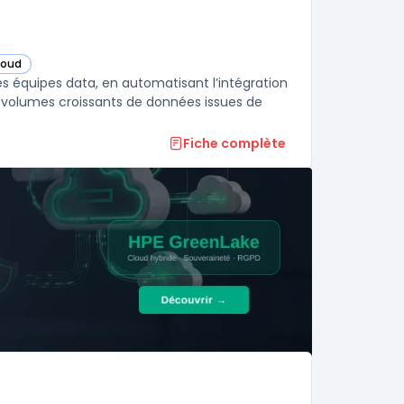
loud
dans cette catégorie
es équipes data, en automatisant l’intégration
es volumes croissants de données issues de
Fiche complète