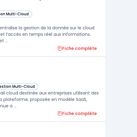
ion Multi-Cloud
ans cette catégorie
ligent Data Platform (Microsoft Azure Data Platform) dans cette catégori
ans cette catégorie
ntralise la gestion de la donnée sur le cloud
 et l’accès en temps réel aux informations.
Cette plateforme réunit bases de données, outils d’analyse avancée et ...
Fiche complète
estion Multi-Cloud
e Halo dans cette catégorie
il cloud destinée aux entreprises utilisant des
. La plateforme, proposée en modèle SaaS,
ue a ...
Fiche complète