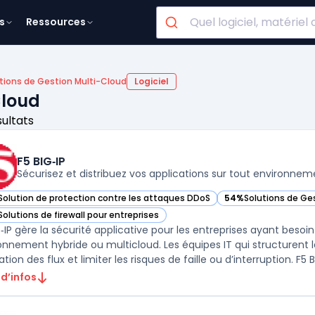
s
Ressources
tions de Gestion Multi-Cloud
Logiciel
Cloud
sultats
F5 BIG‑IP
Sécurisez et distribuez vos applications sur tout environnem
Solution de protection contre les attaques DDoS
54%
Solutions de Ge
r F5 BIG‑IP dans cette catégorie
— voir F5 BIG‑IP dans
Solutions de firewall pour entreprises
r F5 BIG‑IP dans cette catégorie
G‑IP gère la sécurité applicative pour les entreprises ayant besoin
onnement hybride ou multicloud. Les équipes IT qui structurent le
ation des flux et limiter les risques de faille ou d’interruption. F5 BIG
 d’infos