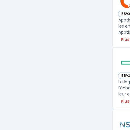
55%
— vo
Appti
les e
Appti
Plus
55%
— vo
Le lo
l'éch
leur 
Plus