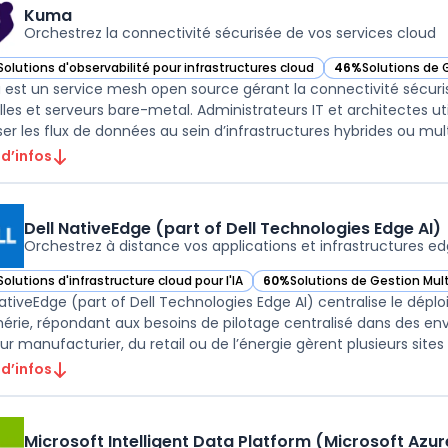
Kuma
Orchestrez la connectivité sécurisée de vos services cloud
Solutions d'observabilité pour infrastructures cloud
46%
Solutions de 
ir Kuma dans cette catégorie
— voir Kuma dans 
est un service mesh open source gérant la connectivité sécuri
elles et serveurs bare-metal. Administrateurs IT et architectes ut
iser les flux de données au sein d’infrastructures hybrides ou multi
 d’infos
Dell NativeEdge (part of Dell Technologies Edge AI)
Orchestrez à distance vos applications et infrastructures e
Solutions d'infrastructure cloud pour l'IA
60%
Solutions de Gestion Mul
r Dell NativeEdge (part of Dell Technologies Edge AI) dans cette catégor
— voir Dell NativeEdge (part o
NativeEdge (part of Dell Technologies Edge AI) centralise le déplo
hérie, répondant aux besoins de pilotage centralisé dans des en
 d’infos
Microsoft Intelligent Data Platform (Microsoft Azu