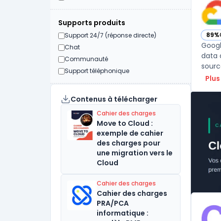
Supports produits
89%
Support 24/7 (réponse directe)
— vo
Googl
Chat
data 
Communauté
Support téléphonique
Plus
Contenus à télécharger
Cahier des charges
Move to Cloud :
exemple de cahier
des charges pour
une migration vers le
Cloud
Cahier des charges
Cahier des charges
PRA/PCA
informatique :