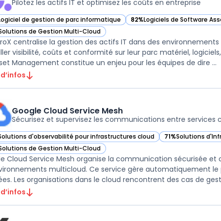
Pilotez les actifs IT et optimisez les coûts en entreprise
Logiciel de gestion de parc informatique
82%
Logiciels de Software A
ir CerteroX dans cette catégorie
— voir CerteroX dans cette c
Solutions de Gestion Multi-Cloud
ir CerteroX dans cette catégorie
roX centralise la gestion des actifs IT dans des environnements
ller visibilité, coûts et conformité sur leur parc matériel, logiciel
Asset Management constitue un enjeu pour les équipes de dire ...
 d’infos
Google Cloud Service Mesh
Sécurisez et supervisez les communications entre services 
Solutions d'observabilité pour infrastructures cloud
71%
Solutions d'Inf
ir Google Cloud Service Mesh dans cette catégorie
— voir Google Clo
Solutions de Gestion Multi-Cloud
ir Google Cloud Service Mesh dans cette catégorie
e Cloud Service Mesh organise la communication sécurisée et o
vironnements multicloud. Ce service gère automatiquement le p
es. Les organisations dans le cloud rencontrent des cas de gesti
 d’infos