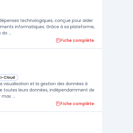
s dépenses technologiques, conçue pour aider
sements informatiques. Grâce à sa plateforme,
do ...
Fiche complète
ti-Cloud
c dans cette catégorie
a visualisation et la gestion des données à
ue de toutes leurs données, indépendamment de
 max ...
Fiche complète