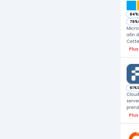
84%
— vo
78%
— vo
Micro
afin 
Plus
61%
— vo
Cloud
serve
prend
Plus