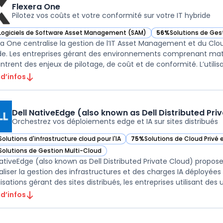
Flexera One
Pilotez vos coûts et votre conformité sur votre IT hybride
Logiciels de Software Asset Management (SAM)
56%
Solutions de Ges
ir Flexera One dans cette catégorie
— voir Flexera One da
ra One centralise la gestion de l’IT Asset Management et du Clo
de. Les entreprises gérant des environnements comprenant matérie
ntrent des enjeux de pilotage, de coût et de conformité. L’utilisati
 d’infos
Dell NativeEdge (also known as Dell Distributed Pri
Orchestrez vos déploiements edge et IA sur sites distribués
Solutions d'infrastructure cloud pour l'IA
75%
Solutions de Cloud Privé 
r Dell NativeEdge (also known as Dell Distributed Private Cloud) dans ce
— voir Dell NativeEdge (also k
Solutions de Gestion Multi-Cloud
r Dell NativeEdge (also known as Dell Distributed Private Cloud) dans ce
NativeEdge (also known as Dell Distributed Private Cloud) propos
aliser la gestion des infrastructures et des charges IA déployées
sations gérant des sites distribués, les entreprises utilisant des u
 d’infos