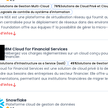
Solutions de Gestion Multi-Cloud
76%
Solutions de Cloud Privé et Clo
ir VMware NSX dans cette catégorie
— voir VMware NSX dans cette catég
Logiciels de contrôle du système d'information
ir VMware NSX dans cette catégorie
e NSX est une plateforme de virtualisation réseau qui fournit a
on centralisée pour le déploiement de réseaux dans des environ
 Foundation offre aux équipes IT la possibilité de gérer la micro-s 
 d’infos
IBM Cloud for Financial Services
Hébergez vos charges réglementées sur un cloud conçu pour
financier.
Solutions d'Infrastructure as a Service (IaaS)
45%
Solutions de Gestio
r IBM Cloud for Financial Services dans cette catégorie
— voir IBM Cloud for Fina
loud for Financial Services est une solution de cloud privé à 
dre aux besoins des entreprises du secteur financier. Elle offr
mentations, permettant aux institutions financières de migrer leu
 d’infos
Snowflake
Plateforme cloud de gestion de données