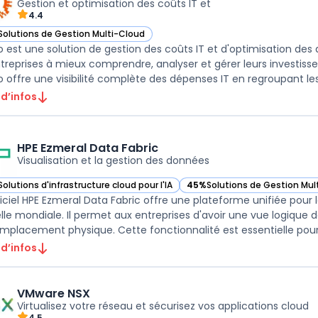
Gestion et optimisation des coûts IT et
4.4
Solutions de Gestion Multi-Cloud
ir Apptio dans cette catégorie
o est une solution de gestion des coûts IT et d'optimisation de
ntreprises à mieux comprendre, analyser et gérer leurs investis
o offre une visibilité complète des dépenses IT en regroupant les 
 d’infos
HPE Ezmeral Data Fabric
Visualisation et la gestion des données
Solutions d'infrastructure cloud pour l'IA
45%
Solutions de Gestion Mul
ir HPE Ezmeral Data Fabric dans cette catégorie
— voir HPE Ezmeral Data Fabri
giciel HPE Ezmeral Data Fabric offre une plateforme unifiée pour l
elle mondiale. Il permet aux entreprises d'avoir une vue logiq
emplacement physique. Cette fonctionnalité est essentielle pour
 d’infos
VMware NSX
Virtualisez votre réseau et sécurisez vos applications cloud
4.5