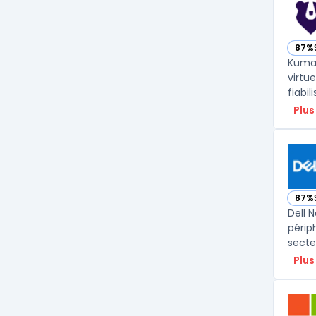
87%
— vo
Kuma 
virtu
fiabil
Plus
87%
— voi
Dell 
périp
Plus