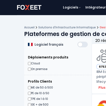
Logiciels
Intégrateur
Accueil
Solutions d'Infrastructure Informatique
Ges
Plateformes de gestion de 
20 ré
Logiciel français
Déploiements produits
Cloud
61%
S
— vo
On premise
IBM E
périp
Profils Clients
lifec
Plus
ME de 50 à 500
PE de 10 à 50
TPE de 1 à 10
GE + de 500