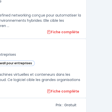
e
-defined networking conçue pour automatiser la
nvironnements hybrides. Elle cible les
en ...
Fiche complète
ntreprises
ewall pour entreprises
ans cette catégorie
achines virtuelles et conteneurs dans les
oud. Ce logiciel cible les grandes organisations
Fiche complète
Prix : Gratuit