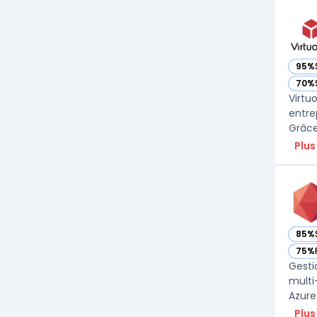
95%
— vo
70%
— vo
Virtu
entre
Plus
85%
— vo
75%
— vo
Gesti
multi
Azure
Plus