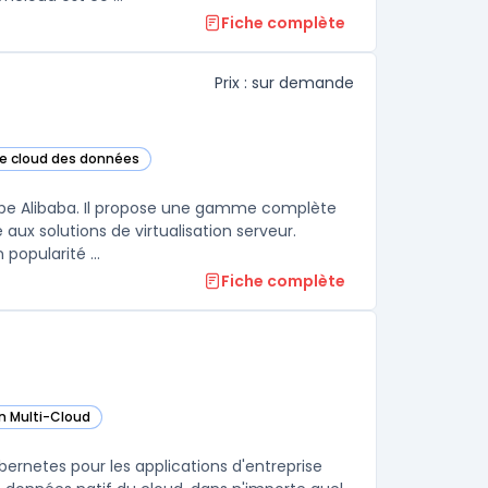
Fiche complète
Prix : sur demande
ge cloud des données
ns cette catégorie
upe Alibaba. Il propose une gamme complète
aux solutions de virtualisation serveur.
popularité ...
Fiche complète
n Multi-Cloud
worx dans cette catégorie
ernetes pour les applications d'entreprise