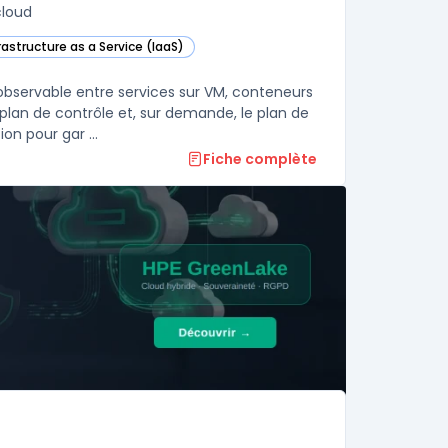
cloud
rastructure as a Service (IaaS)
ud Service Mesh dans cette catégorie
bservable entre services sur VM, conteneurs
lan de contrôle et, sur demande, le plan de
on pour gar ...
Fiche complète