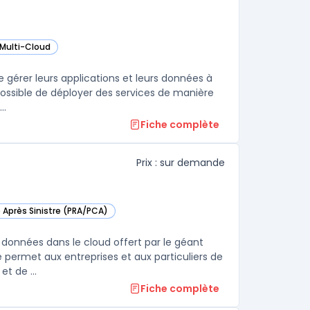
 Multi-Cloud
 dans cette catégorie
e gérer leurs applications et leurs données à
 possible de déployer des services de manière
..
Fiche complète
Prix : sur demande
e Après Sinistre (PRA/PCA)
s cette catégorie
 données dans le cloud offert par le géant
permet aux entreprises et aux particuliers de
t de ...
Fiche complète