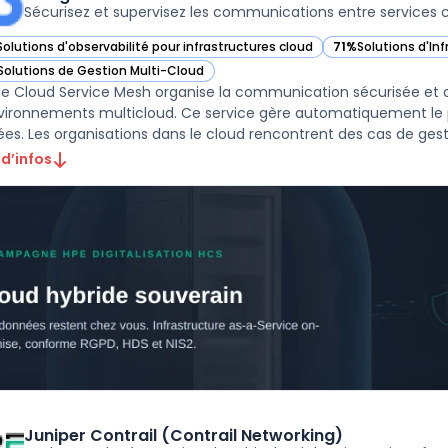
Sécurisez et supervisez les communications entre services 
Solutions d'observabilité pour infrastructures cloud
71%
Solutions d'Inf
ir Google Cloud Service Mesh dans cette catégorie
— voir Google Clo
Solutions de Gestion Multi-Cloud
ir Google Cloud Service Mesh dans cette catégorie
e Cloud Service Mesh organise la communication sécurisée et o
vironnements multicloud. Ce service gère automatiquement le p
es. Les organisations dans le cloud rencontrent des cas de gesti
 d’infos
Juniper Contrail (Contrail Networking)