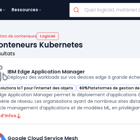
s
Ressources
tion de conteneurs
Logiciel
conteneurs Kubernetes
sultats
IBM Edge Application Manager
Déployez des workloads sur vos devices edge à grande éche
olutions IoT pour l'internet des objets
60%
Plateformes de gestion d
ir IBM Edge Application Manager dans cette catégorie
— voir IBM Edge Application Ma
dge Application Manager permet le déploiement d’applications 
hérie de réseau. Les organisations ayant de nombreux sites distants
ycle management d’applications et de modèles ML, en privilégiant
 d’infos
Google Cloud Service Mesh