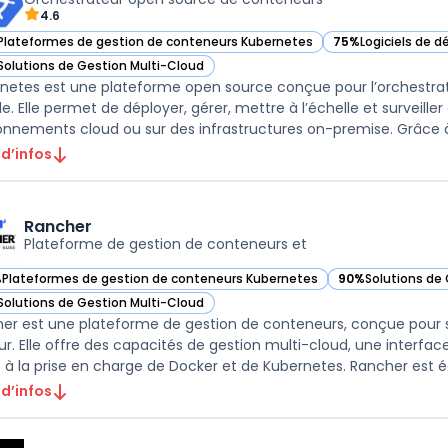
4.6
Plateformes de gestion de conteneurs Kubernetes
75%
Logiciels de 
ir Kubernetes dans cette catégorie
— voir Kubernetes
Solutions de Gestion Multi-Cloud
ir Kubernetes dans cette catégorie
netes est une plateforme open source conçue pour l’orchestrat
le. Elle permet de déployer, gérer, mettre à l’échelle et surveill
onnements cloud ou sur des infrastructures on-premise. Grâce à 
 d’infos
Rancher
Plateforme de gestion de conteneurs et
%
Plateformes de gestion de conteneurs Kubernetes
90%
Solutions de 
ir Rancher dans cette catégorie
— voir Rancher da
Solutions de Gestion Multi-Cloud
ir Rancher dans cette catégorie
er est une plateforme de gestion de conteneurs, conçue pour sim
r. Elle offre des capacités de gestion multi-cloud, une interface u
 à la prise en charge de Docker et de Kubernetes. Rancher est éga
 d’infos