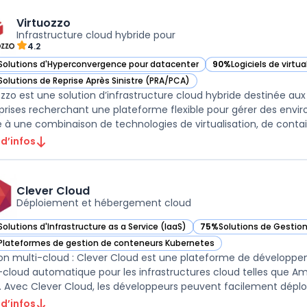
Virtuozzo
Infrastructure cloud hybride pour
4.2
Solutions d'Hyperconvergence pour datacenter
90%
Logiciels de virtu
ir Virtuozzo dans cette catégorie
— voir Virtuozzo dans 
Solutions de Reprise Après Sinistre (PRA/PCA)
ir Virtuozzo dans cette catégorie
ozzo est une solution d’infrastructure cloud hybride destinée aux
prises recherchant une plateforme flexible pour gérer des envir
 d’infos
Clever Cloud
Déploiement et hébergement cloud
Solutions d'Infrastructure as a Service (IaaS)
75%
Solutions de Gestio
ir Clever Cloud dans cette catégorie
— voir Clever Cloud dans
Plateformes de gestion de conteneurs Kubernetes
ir Clever Cloud dans cette catégorie
on multi-cloud : Clever Cloud est une plateforme de développeme
-cloud automatique pour les infrastructures cloud telles que 
. Avec Clever Cloud, les développeurs peuvent facilement déploye
 d’infos