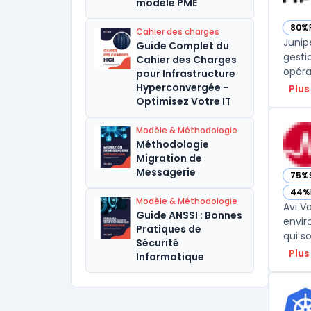
modèle PME
80%
Cahier des charges
— voi
Junip
Guide Complet du
gesti
Cahier des Charges
opérat
pour Infrastructure
Hyperconvergée -
Plus
Optimisez Votre IT
Modèle & Méthodologie
Méthodologie
Migration de
Messagerie
75%
— vo
44%
— vo
Modèle & Méthodologie
Avi V
Guide ANSSI : Bonnes
envir
Pratiques de
qui s
Sécurité
Plus
Informatique