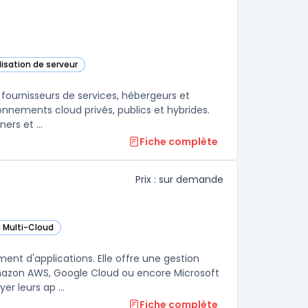
alisation de serveur
cette catégorie
 fournisseurs de services, hébergeurs et
onnements cloud privés, publics et hybrides.
Grâce à une combinaison de technologies de virtualisation, de containers et ...
Fiche complète
Prix : sur demande
n Multi-Cloud
 cette catégorie
nt d'applications. Elle offre une gestion
Amazon AWS, Google Cloud ou encore Microsoft
r leurs ap ...
Fiche complète