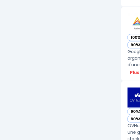
100
— vo
90%
— vo
Googl
organ
d'une 
Plus
90%
— vo
80%
— vo
OVHcl
une g
stock