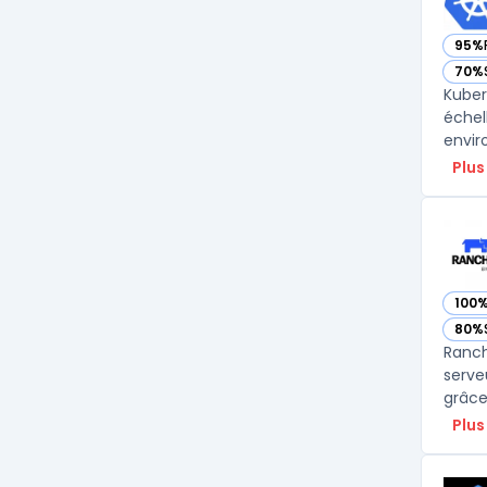
95%
— vo
70%
— vo
Kuber
échel
envir
Plus
100
— vo
80%
— vo
Ranch
serveu
grâce
Plus