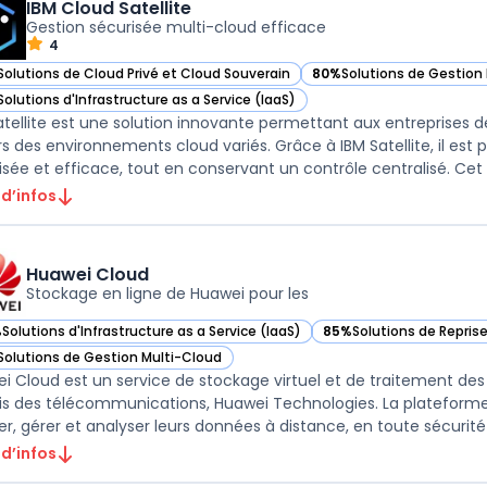
IBM Cloud Satellite
Gestion sécurisée multi-cloud efficace
4
Solutions de Cloud Privé et Cloud Souverain
80%
Solutions de Gestion
r IBM Cloud Satellite dans cette catégorie
— voir IBM Cloud Satellite
Solutions d'Infrastructure as a Service (IaaS)
r IBM Cloud Satellite dans cette catégorie
atellite est une solution innovante permettant aux entreprises d
rs des environnements cloud variés. Grâce à IBM Satellite, il est
isée et efficace, tout en conservant un contrôle centralisé. Cet .
 d’infos
Huawei Cloud
Stockage en ligne de Huawei pour les
%
Solutions d'Infrastructure as a Service (IaaS)
85%
Solutions de Repris
ir Huawei Cloud dans cette catégorie
— voir Huawei Cloud dan
Solutions de Gestion Multi-Cloud
ir Huawei Cloud dans cette catégorie
i Cloud est un service de stockage virtuel et de traitement des
is des télécommunications, Huawei Technologies. La plateforme 
er, gérer et analyser leurs données à distance, en toute sécurité e
 d’infos