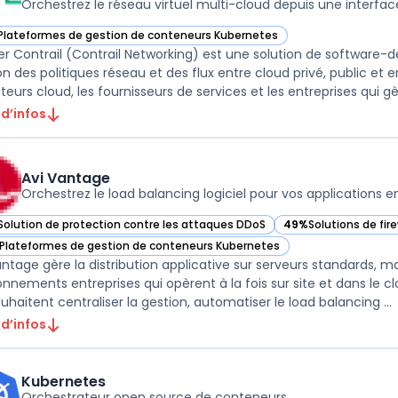
Orchestrez le réseau virtuel multi-cloud depuis une interfac
Plateformes de gestion de conteneurs Kubernetes
r Juniper Contrail (Contrail Networking) dans cette catégorie
er Contrail (Contrail Networking) est une solution de software
on des politiques réseau et des flux entre cloud privé, public et e
eurs cloud, les fournisseurs de services et les entreprises qui gèr
 d’infos
Avi Vantage
Orchestrez le load balancing logiciel pour vos applications e
Solution de protection contre les attaques DDoS
49%
Solutions de fir
ir Avi Vantage dans cette catégorie
— voir Avi Vantage d
Plateformes de gestion de conteneurs Kubernetes
ir Avi Vantage dans cette catégorie
antage gère la distribution applicative sur serveurs standards, m
onnements entreprises qui opèrent à la fois sur site et dans le cl
ouhaitent centraliser la gestion, automatiser le load balancing ...
 d’infos
Kubernetes
Orchestrateur open source de conteneurs