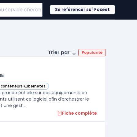
Se référencer sur Foxeet
Trier par
Popularité
lle
e conteneurs Kubernetes
nager dans cette catégorie
à grande échelle sur des équipements en
 utilisent ce logiciel afin d’orchestrer le
 une gest ...
Fiche complète