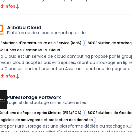
 d’infos
Alibaba Cloud
Plateforme de cloud computing et de
%
Solutions d'Infrastructure as a Service (IaaS)
80%
Solution de stocka
ir Alibaba Cloud dans cette catégorie
— voir Alibaba Cloud da
Solutions de Gestion Multi-Cloud
ir Alibaba Cloud dans cette catégorie
ba Cloud est un service de cloud computing proposé par le gro
rvices cloud adaptés aux entreprises, allant du stockage en ligne 
ba Cloud est surtout présent en Asie mais continue de gagner en 
 d’infos
Purestorage Portworx
Logiciel de stockage unifié kubernetes
Solutions de Reprise Après Sinistre (PRA/PCA)
80%
Solutions de Gestio
ir Purestorage Portworx dans cette catégorie
— voir Purestorage Port
Logiciels de sauvegarde et protection des données
ir Purestorage Portworx dans cette catégorie
orx par Pure Storage est une plateforme dédiée au stockage Kub