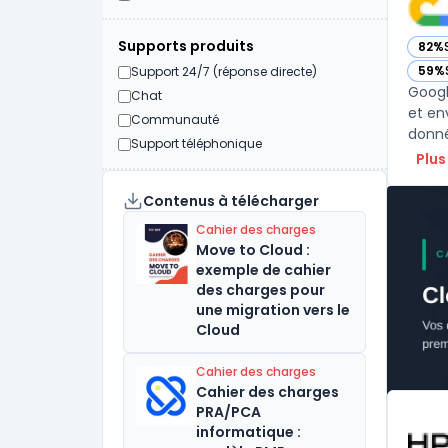
Supports produits
82%
— vo
59%
Support 24/7 (réponse directe)
— vo
Googl
Chat
et en
Communauté
donné
Support téléphonique
Plus
Contenus à télécharger
Cahier des charges
Move to Cloud :
exemple de cahier
des charges pour
une migration vers le
Cloud
Cahier des charges
Cahier des charges
PRA/PCA
informatique :