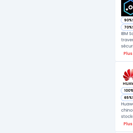
90%
— voi
70%
— voi
IBM S
trave
sécur
Plus
100
— vo
65%
— vo
Huawe
chino
stock
Plus