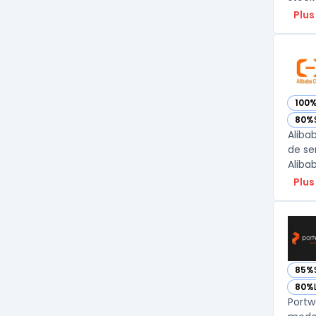
Plus
100
— vo
80%
— vo
Aliba
de se
Aliba
Plus
85%
— vo
80%
— vo
Portw