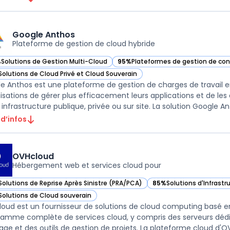
Google Anthos
Plateforme de gestion de cloud hybride
%
Solutions de Gestion Multi-Cloud
95%
Plateformes de gestion de co
ir Google Anthos dans cette catégorie
— voir Google Anthos dans cette c
Solutions de Cloud Privé et Cloud Souverain
ir Google Anthos dans cette catégorie
e Anthos est une plateforme de gestion de charges de travail en
isations de gérer plus efficacement leurs applications et de les dé
infrastructure publique, privée ou sur site. La solution Google Ant 
 d’infos
OVHcloud
Hébergement web et services cloud pour
Solutions de Reprise Après Sinistre (PRA/PCA)
85%
Solutions d'Infrastr
ir OVHcloud dans cette catégorie
— voir OVHcloud dans ce
Solutions de Cloud souverain
ir OVHcloud dans cette catégorie
oud est un fournisseur de solutions de cloud computing basé en 
amme complète de services cloud, y compris des serveurs dédiés
age et des outils de gestion de projets. La plateforme cloud d'OV