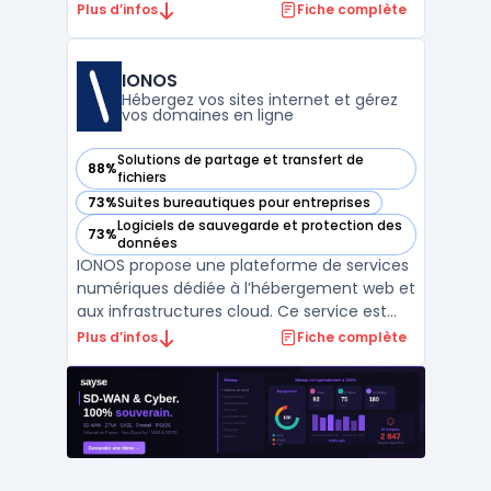
diverses exigences techniques
Plus d’infos
Fiche complète
d’indépendants, PME et créateurs de
contenu. Le dispositif réunit l’hébergement
mutualisé, l’enregistrement de domaines, la
IONOS
supervision de nom de domai ...
Hébergez vos sites internet et gérez
vos domaines en ligne
Solutions de partage et transfert de
88%
— voir IONOS dans cette catégorie
fichiers
73%
Suites bureautiques pour entreprises
— voir IONOS dans cette catégorie
Logiciels de sauvegarde et protection des
73%
— voir IONOS dans cette catégorie
données
IONOS propose une plateforme de services
numériques dédiée à l’hébergement web et
aux infrastructures cloud. Ce service est
destiné aux entreprises souhaitant
Plus d’infos
Fiche complète
centraliser la gestion de leurs domaines,
emails et espaces web en conformité avec
le RGPD, tout en assurant la maîtrise de
leurs données. Le ...