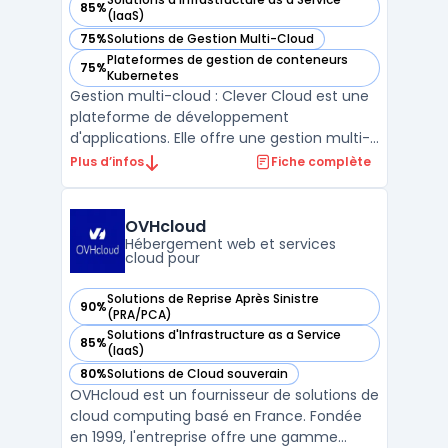
85%
— voir Clever Cloud dans cette catégorie
(IaaS)
75%
Solutions de Gestion Multi-Cloud
— voir Clever Cloud dans cette catégorie
Plateformes de gestion de conteneurs
75%
— voir Clever Cloud dans cette catégorie
Kubernetes
Gestion multi-cloud : Clever Cloud est une
plateforme de développement
d'applications. Elle offre une gestion multi-
cloud automatique pour les infrastructures
Plus d’infos
Fiche complète
cloud telles que Amazon AWS, Google
Cloud ou encore Microsoft Azure. Avec
Clever Cloud, les développeurs peuvent
OVHcloud
facilement déployer leurs ap ...
Hébergement web et services
cloud pour
Solutions de Reprise Après Sinistre
90%
— voir OVHcloud dans cette catégorie
(PRA/PCA)
Solutions d'Infrastructure as a Service
85%
— voir OVHcloud dans cette catégorie
(IaaS)
80%
Solutions de Cloud souverain
— voir OVHcloud dans cette catégorie
OVHcloud est un fournisseur de solutions de
cloud computing basé en France. Fondée
en 1999, l'entreprise offre une gamme