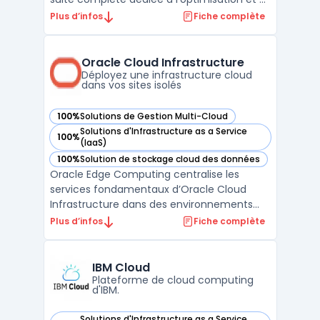
la sécurité des applications Internet. Ces
Plus d’infos
Fiche complète
services sont conçus pour garantir une
performance optimale et une fiabilité sans
faille. Le service Argo Smart Routing, par
Oracle Cloud Infrastructure
exemple, ...
Déployez une infrastructure cloud
dans vos sites isolés
100%
Solutions de Gestion Multi-Cloud
— voir Oracle Cloud Infrastructure dans cette catégorie
Solutions d'Infrastructure as a Service
100%
— voir Oracle Cloud Infrastructure dans cette catégorie
(IaaS)
100%
Solution de stockage cloud des données
— voir Oracle Cloud Infrastructure dans cette catégorie
Oracle Edge Computing centralise les
services fondamentaux d’Oracle Cloud
Infrastructure dans des environnements
distribués, sur site ou isolés. Les entreprises
Plus d’infos
Fiche complète
disposant de sites industriels, de filiales
éloignées ou de contraintes réglementaires
renforcées disposent d'une solution pour
IBM Cloud
traiter leu ...
Plateforme de cloud computing
d'IBM.
Solutions d'Infrastructure as a Service