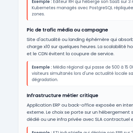
Exemple :
Éditeur RH qui héberge son SaaS sur 
Kubernetes managés avec PostgreSQL répliquée
zones.
Pic de trafic média ou campagne
Site d'actualité ou landing éphémère qui absor
charge x10 sur quelques heures. La scalabilité ho
et le CDN évitent la coupure de service.
Exemple :
Média régional qui passe de 500 à 15 
visiteurs simultanés lors d'une actualité locale s
dégradation.
Infrastructure métier critique
Application ERP ou back-office exposée en inte
externe. Le choix se porte sur un hébergement 
dédié ou une infra privée avec SLA contractuel e
Exemple :
ETI industrielle qui déploie son ERP sur 