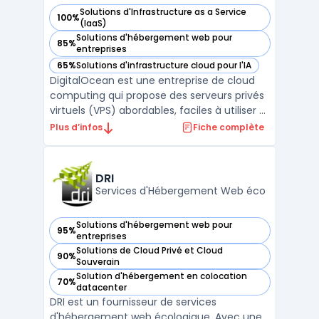
Solutions d'Infrastructure as a Service
100%
— voir DigitalOcean dans cette catégorie
(IaaS)
Solutions d'hébergement web pour
85%
— voir DigitalOcean dans cette catégorie
entreprises
65%
Solutions d'infrastructure cloud pour l'IA
— voir DigitalOcean dans cette catégorie
DigitalOcean est une entreprise de cloud
computing qui propose des serveurs privés
virtuels (VPS) abordables, faciles à utiliser et
rapides. Avec plus de 12 ans d'expérience,
Plus d’infos
Fiche complète
DigitalOcean fournit des solutions pour
héberger des applications web, des bases
de données et des espaces de stockage. L
DRI
...
Services d'Hébergement Web éco
Solutions d'hébergement web pour
95%
— voir DRI dans cette catégorie
entreprises
Solutions de Cloud Privé et Cloud
90%
— voir DRI dans cette catégorie
Souverain
Solution d'hébergement en colocation
70%
— voir DRI dans cette catégorie
datacenter
DRI est un fournisseur de services
d'hébergement web écologique. Avec une