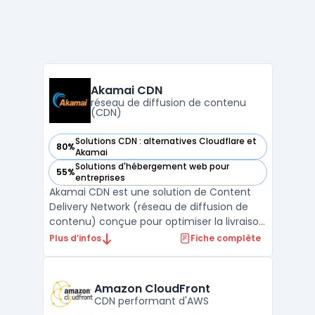
Akamai CDN
réseau de diffusion de contenu
(CDN)
Solutions CDN : alternatives Cloudflare et
80%
— voir Akamai CDN dans cette catégorie
Akamai
Solutions d'hébergement web pour
55%
— voir Akamai CDN dans cette catégorie
entreprises
Akamai CDN est une solution de Content
Delivery Network (réseau de diffusion de
contenu) conçue pour optimiser la livraison
de contenus en ligne, tout en garantissant
Plus d’infos
Fiche complète
la sécurité et la performance. Issue d'une
technologie avancée, elle sert à réduire les
latences, augmenter la vitesse de
Amazon CloudFront
chargement ...
CDN performant d'AWS