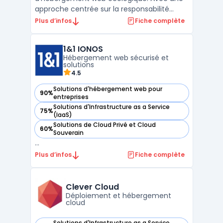
approche centrée sur la responsabilité
environnementale, l'entreprise se
Plus d’infos
Fiche complète
positionne comme un acteur éco-
responsable dans le domaine de
1&1 IONOS
l'hébergement. DRI propose une gamme
Hébergement web sécurisé et
variée de services, allant de l'hébergement
solutions
mutualisé ...
4.5
Solutions d'hébergement web pour
90%
— voir 1&1 IONOS dans cette catégorie
entreprises
Solutions d'Infrastructure as a Service
75%
— voir 1&1 IONOS dans cette catégorie
(IaaS)
Solutions de Cloud Privé et Cloud
60%
— voir 1&1 IONOS dans cette catégorie
Souverain
...
Plus d’infos
Fiche complète
Clever Cloud
Déploiement et hébergement
cloud
Solutions d'Infrastructure as a Service