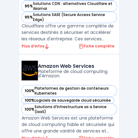
Solutions CDN : alternatives Cloudflare et
95%
— voir Cloudflare Network Services dans cette catégorie
Akamai
Solutions SASE (Secure Access Service
95%
— voir Cloudflare Network Services dans cette catégorie
Edge)
Cloudflare offre une gamme complète de
services destinés à sécuriser et accélérer
les réseaux d'entreprise. Ces services
combinent sécurité, performances et
Plus d’infos
Fiche complète
fiabilité. Ils permettent de connecter,
sécuriser et booster les performances des
réseaux. En complément, Cloudflare
Amazon Web Services
propose des modules additi ...
Plateforme de cloud computing
d'Amazon.
Plateformes de gestion de conteneurs
100%
— voir Amazon Web Services dans cette catégorie
Kubernetes
100%
Logiciels de sauvegarde cloud sécurisée
— voir Amazon Web Services dans cette catégorie
Solutions d'Infrastructure as a Service
100%
— voir Amazon Web Services dans cette catégorie
(IaaS)
Amazon Web Services est une plateforme
de cloud computing fiable et sécurisée qui
offre une grande variété de services et
d'outils pour aider les entreprises à gérer de