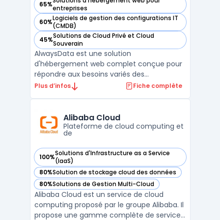
Solutions d'hébergement web pour
65%
— voir AlwaysData dans cette catégorie
entreprises
Logiciels de gestion des configurations IT
60%
— voir AlwaysData dans cette catégorie
(CMDB)
Solutions de Cloud Privé et Cloud
45%
— voir AlwaysData dans cette catégorie
Souverain
AlwaysData est une solution
d'hébergement web complet conçue pour
répondre aux besoins variés des
développeurs, des entreprises et des
Plus d’infos
Fiche complète
agences. L'un des principaux atouts de
AlwaysData est sa capacité à offrir un
serveur cloud évolutif qui permet d'adapter
Alibaba Cloud
les configurations en fonction des exigence
Plateforme de cloud computing et
de
...
Solutions d'Infrastructure as a Service
100%
— voir Alibaba Cloud dans cette catégorie
(IaaS)
80%
Solution de stockage cloud des données
— voir Alibaba Cloud dans cette catégorie
80%
Solutions de Gestion Multi-Cloud
— voir Alibaba Cloud dans cette catégorie
Alibaba Cloud est un service de cloud
computing proposé par le groupe Alibaba. Il
propose une gamme complète de services