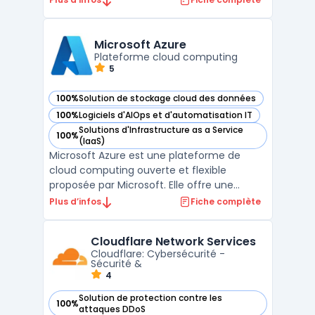
expérience de développement cohérente
pour la construction et le déploiement
d'applications dans différents
Microsoft Azure
environnements de cloud. Avec Red Hat
Plateforme cloud computing
5
Open ...
100%
Solution de stockage cloud des données
— voir Microsoft Azure dans cette catégorie
100%
Logiciels d'AIOps et d'automatisation IT
— voir Microsoft Azure dans cette catégorie
Solutions d'Infrastructure as a Service
100%
— voir Microsoft Azure dans cette catégorie
(IaaS)
Microsoft Azure est une plateforme de
cloud computing ouverte et flexible
proposée par Microsoft. Elle offre une
approche innovante permettant de réduire
Plus d’infos
Fiche complète
les coûts et d'améliorer l'efficacité des
organisations. Azure maximise l'impact des
Cloudflare Network Services
entreprises grâce à une infrastructure
Cloudflare: Cybersécurité -
mondiale, des services ...
Sécurité &
4
Solution de protection contre les
100%
— voir Cloudflare Network Services dans cette catégorie
attaques DDoS