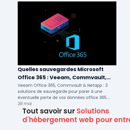
Quelles sauvegardes Microsoft
Office 365 : Veeam, Commvault,
Netapp
Veeam Office 365, Commvault & Netapp : 3
solutions de sauvegarde pour parer à une
éventuelle perte de vos données office 365.
Voici notre ...
28 mai
Tout savoir sur
Solutions
d'hébergement web pour entr