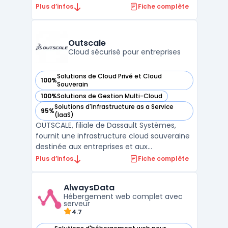
complète de services cloud, y compris des
Plus d’infos
Fiche complète
serveurs dédiés, des serveurs cloud, des
solutions de stockage et des outils de
gestion de projets. La plateforme cloud
Outscale
d'OVHcloud est co ...
Cloud sécurisé pour entreprises
Solutions de Cloud Privé et Cloud
100%
— voir Outscale dans cette catégorie
Souverain
100%
Solutions de Gestion Multi-Cloud
— voir Outscale dans cette catégorie
Solutions d'Infrastructure as a Service
95%
— voir Outscale dans cette catégorie
(IaaS)
OUTSCALE, filiale de Dassault Systèmes,
fournit une infrastructure cloud souveraine
destinée aux entreprises et aux
organisations publiques. Sa plateforme
Plus d’infos
Fiche complète
repose sur un modèle IaaS hautement
sécurisé, garantissant la souveraineté des
AlwaysData
données en conformité avec le RGPD.
Hébergement web complet avec
L’ensemble des services propos ...
serveur
4.7