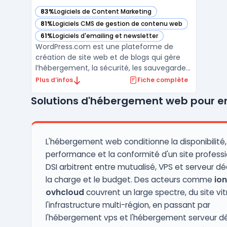
83%
Logiciels de Content Marketing
— voir WordPress.com dans cette catégorie
81%
Logiciels CMS de gestion de contenu web
— voir WordPress.com dans cette catégorie
61%
Logiciels d'emailing et newsletter
— voir WordPress.com dans cette catégorie
WordPress.com est une plateforme de
création de site web et de blogs qui gère
l’hébergement, la sécurité, les sauvegardes
et la performance sans intervention
Plus d’infos
Fiche complète
technique requise pour l’utilisateur. Ce
Solutions d'hébergement web pour en
service s’adresse aux utilisateurs cherchant
à se concentrer sur leur contenu sans se
préoccuper des ...
L'hébergement web conditionne la disponibilité,
performance et la conformité d'un site professi
DSI arbitrent entre mutualisé, VPS et serveur dé
la charge et le budget. Des acteurs comme
io
ovhcloud
couvrent un large spectre, du site vit
l'infrastructure multi-région, en passant par
l'hébergement vps et l'hébergement serveur dé