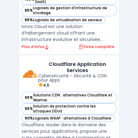
— voir Ionos Cloud dans cette catégorie
(IaaS)
Logiciels de gestion d'infrastructure de
85%
— voir Ionos Cloud dans cette catégorie
stockage
85%
Logiciels de virtualisation de serveur
— voir Ionos Cloud dans cette catégorie
Ionos Cloud est une solution
d’hébergement cloud offrant une
infrastructure évolutive et sécurisée
adaptée aux besoins des entreprises. Grâce
Plus d’infos
Fiche complète
à ses solutions cloud, il permet de déployer
des serveurs cloud performants avec un
Cloudflare Application
haut niveau de flexibilité et d’évolutivité. La
Services
plateforme assure une gest ...
Cybersécurité - Sécurité & CDN
pour Apps
4,5
Solutions CDN : alternatives Cloudflare et
95%
— voir Cloudflare Application Services dans cette catégorie
Akamai
Solution de protection contre les
95%
— voir Cloudflare Application Services dans cette catégorie
attaques DDoS
90%
Logiciels WAAP : alternatives à Cloudflare
— voir Cloudflare Application Services dans cette catégorie
Cloudflare, leader dans le domaine des
services pour applications, propose une
suite complète dédiée à l'optimisation et à