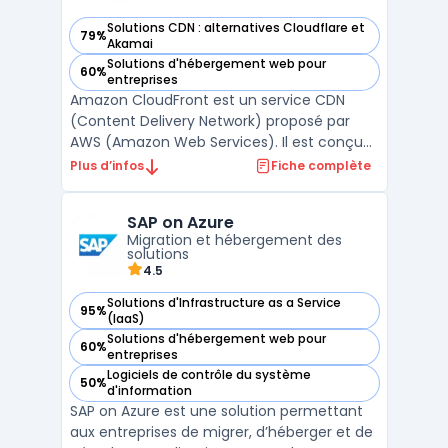
Solutions CDN : alternatives Cloudflare et
79%
— voir Amazon CloudFront dans cette catégorie
Akamai
Solutions d'hébergement web pour
60%
— voir Amazon CloudFront dans cette catégorie
entreprises
Amazon CloudFront est un service CDN
(Content Delivery Network) proposé par
AWS (Amazon Web Services). Il est conçu
pour distribuer de manière sécurisée et à
Plus d’infos
Fiche complète
faible latence des contenus web, tels que
des vidéos, des images ou des API, à des
SAP on Azure
utilisateurs du monde entier.Utilisant le
Migration et hébergement des
réseau mondial de ...
solutions
4.5
Solutions d'Infrastructure as a Service
95%
— voir SAP on Azure dans cette catégorie
(IaaS)
Solutions d'hébergement web pour
60%
— voir SAP on Azure dans cette catégorie
entreprises
Logiciels de contrôle du système
50%
— voir SAP on Azure dans cette catégorie
d'information
SAP on Azure est une solution permettant
aux entreprises de migrer, d’héberger et de