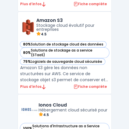
cloud adaptés aux entreprises, allant du
Plus d’infos
Fiche complète
stockage en ligne aux solutions de
virtualisation serveur. Alibaba Cloud est
Amazon S3
surtout présent en Asie mais continue de
Stockage cloud évolutif pour
gagner en popularité ...
entreprises
4.5
80%
Solution de stockage cloud des données
— voir Amazon S3 dans cette catégorie
Solutions de stockage as a service
80%
— voir Amazon S3 dans cette catégorie
(STaaS)
75%
Logiciels de sauvegarde cloud sécurisée
— voir Amazon S3 dans cette catégorie
Amazon S3 gère les données non
structurées sur AWS. Ce service de
stockage objet s3 permet de conserver et
récupérer tout volume de fichiers. Les
Plus d’infos
Fiche complète
entreprises utilisent cette infrastructure
cloud pour bâtir des lacs de données. Sa
conception garantit une durabilité élevée,
Ionos Cloud
répondant aux besoins infor ...
Hébergement cloud sécurisé pour
4.5
Solutions d'Infrastructure as a Service
100%