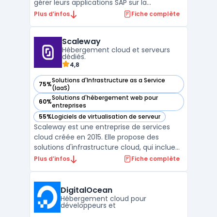
gérer leurs applications SAP sur la
plateforme Microsoft Azure. Cette offre
Plus d’infos
Fiche complète
combine les capacités des solutions SAP
avec la scalabilité et la performance du
Scaleway
cloud Azure, permettant aux organisations
Hébergement cloud et serveurs
d'optimiser leur ...
dédiés.
4,8
Solutions d'Infrastructure as a Service
75%
— voir Scaleway dans cette catégorie
(IaaS)
Solutions d'hébergement web pour
60%
— voir Scaleway dans cette catégorie
entreprises
55%
Logiciels de virtualisation de serveur
— voir Scaleway dans cette catégorie
Scaleway est une entreprise de services
cloud créée en 2015. Elle propose des
solutions d'infrastructure cloud, qui incluent
notamment des offres d'hébergement
Plus d’infos
Fiche complète
web, de stockage, de mise en réseau et de
sécurité. Scaleway se distingue par son
offre d'instances Bare Metal, qui combine
DigitalOcean
les avantages de ...
Hébergement cloud pour
développeurs et