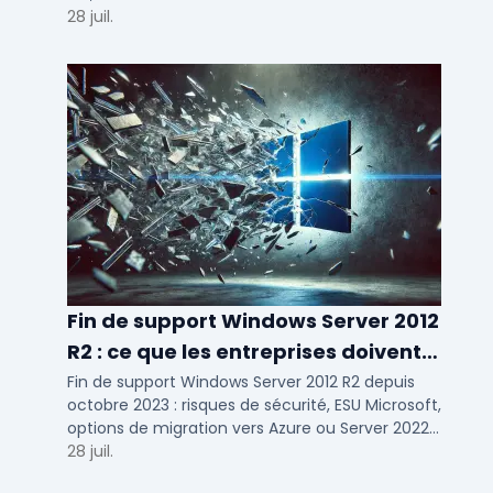
d'usage par taille d'entreprise.
28 juil.
Fin de support Windows Server 2012
R2 : ce que les entreprises doivent
savoir
Fin de support Windows Server 2012 R2 depuis
octobre 2023 : risques de sécurité, ESU Microsoft,
options de migration vers Azure ou Server 2022
pour TPE, PME et ETI.
28 juil.