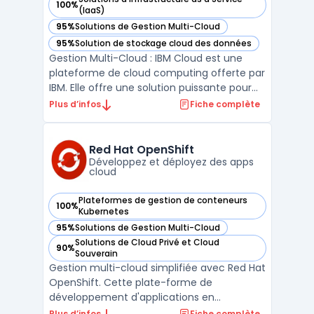
100%
— voir IBM Cloud dans cette catégorie
(IaaS)
95%
Solutions de Gestion Multi-Cloud
— voir IBM Cloud dans cette catégorie
95%
Solution de stockage cloud des données
— voir IBM Cloud dans cette catégorie
Gestion Multi-Cloud : IBM Cloud est une
plateforme de cloud computing offerte par
IBM. Elle offre une solution puissante pour
les entreprises qui souhaitent migrer leurs
Plus d’infos
Fiche complète
applications existantes dans le cloud. IBM
Cloud prend en charge la gestion multi-
cloud, ce qui signifie qu'elle permet aux
Red Hat OpenShift
entrep ...
Développez et déployez des apps
cloud
Plateformes de gestion de conteneurs
100%
— voir Red Hat OpenShift dans cette catégorie
Kubernetes
95%
Solutions de Gestion Multi-Cloud
— voir Red Hat OpenShift dans cette catégorie
Solutions de Cloud Privé et Cloud
90%
— voir Red Hat OpenShift dans cette catégorie
Souverain
Gestion multi-cloud simplifiée avec Red Hat
OpenShift. Cette plate-forme de
développement d'applications en
conteneurs basée sur Kubernetes offre une
Plus d’infos
Fiche complète