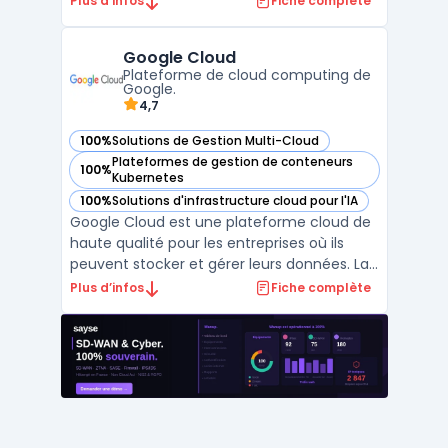
Plus d’infos
Fiche complète
manière efficace leur infrastructure
informatique. Avec Amazon Web Services,
Google Cloud
les clients peuvent accéder à une gestion
Plateforme de cloud computing de
multi-cloud, ...
Google.
4,7
100%
Solutions de Gestion Multi-Cloud
— voir Google Cloud dans cette catégorie
Plateformes de gestion de conteneurs
100%
— voir Google Cloud dans cette catégorie
Kubernetes
100%
Solutions d'infrastructure cloud pour l'IA
— voir Google Cloud dans cette catégorie
Google Cloud est une plateforme cloud de
haute qualité pour les entreprises où ils
peuvent stocker et gérer leurs données. La
gestion multi-cloud permet aux clients
Plus d’infos
Fiche complète
d'utiliser plusieurs services cloud
simultanément. La plateforme est
proposée par Google et offre diverses
fonctionnalités, telles que ...