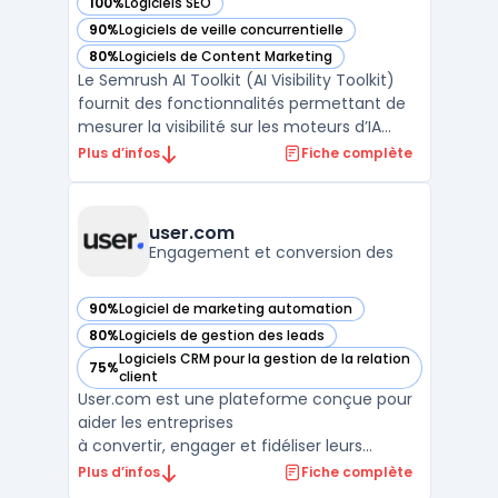
100%
Logiciels SEO
— voir Semrush dans cette catégorie
90%
Logiciels de veille concurrentielle
— voir Semrush dans cette catégorie
80%
Logiciels de Content Marketing
— voir Semrush dans cette catégorie
Le Semrush AI Toolkit (AI Visibility Toolkit)
fournit des fonctionnalités permettant de
mesurer la visibilité sur les moteurs d’IA
générative tels que ChatGPT ou Google
Plus d’infos
Fiche complète
Gemini. Un nombre croissant de recherches
sont réalisées via des réponses générées
par IA, modifiant les méthodes courantes
user.com
d’analy ...
Engagement et conversion des
90%
Logiciel de marketing automation
— voir user.com dans cette catégorie
80%
Logiciels de gestion des leads
— voir user.com dans cette catégorie
Logiciels CRM pour la gestion de la relation
75%
— voir user.com dans cette catégorie
client
User.com est une plateforme conçue pour
aider les entreprises
à convertir, engager et fidéliser leurs
utilisateurs. Grâce à une
Plus d’infos
Fiche complète
communication omnicanale, cet outil