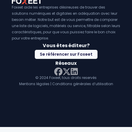
à une newsletter ou effectuer un achat. Cela permet aux e
mesurer le retour sur investissement de
Foxeet aide les entreprises désireuses de trouver des
solutions numériques et digitales en adéquation avec leur
besoin métier. Notre but est de vous permettre de comparer
une liste de logiciels, matériels ou service, filtrable selon leurs
caractéristiques, pour que vous puissiez faire le bon choix
pour votre entreprise.
Vous êtes éditeur?
Se référencer sur Foxeet
Réseaux
© 2024 Foxeet, tous droits reservés
LinkedIn
Facebook
Twitter X
Mentions légales
|
Conditions générales d’utilisation