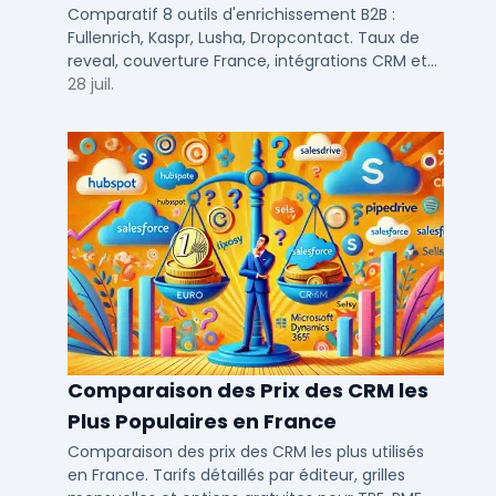
Kaspr, Lusha...
Comparatif 8 outils d'enrichissement B2B :
Fullenrich, Kaspr, Lusha, Dropcontact. Taux de
reveal, couverture France, intégrations CRM et
tarifs testés pour SDR et commerciaux PME/ETI.
28 juil.
Comparaison des Prix des CRM les
Plus Populaires en France
Comparaison des prix des CRM les plus utilisés
en France. Tarifs détaillés par éditeur, grilles