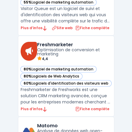
55%
Logiciel de marketing automation
— voir Visitor Queue dans cette catégorie
Visitor Queue est un logiciel de suivi et
d'identification des visiteurs web qui vous
offre une visibilité complète sur le trafic de
votre site internet. Grâce à des
Plus d’infos
Site web
Fiche complète
fonctionnalités avancées d'analyse du
comportement des visiteurs, vous pouvez
Freshmarketer
suivre en temps réel les parcours
Optimisation de conversion et
utilisateurs, les page ...
marketing
4,4
80%
Logiciel de marketing automation
— voir Freshmarketer dans cette catégorie
80%
Logiciels de Web Analytics
— voir Freshmarketer dans cette catégorie
60%
Logiciels d'identification des visiteurs web
— voir Freshmarketer dans cette catégorie
Freshmarketer de Freshworks est une
solution CRM marketing avancée, conçue
pour les entreprises modernes cherchant à
optimiser leurs stratégies de marketing
Plus d’infos
Fiche complète
digital. Ce logiciel robuste offre une
gamme complète de fonctionnalités pour
Matomo
automatiser les campagnes marketing,
Analyse de données web open-