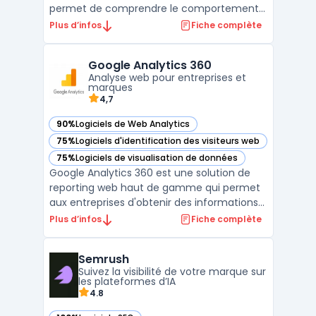
permet de comprendre le comportement
de vos visiteurs et d'identifier les entreprises
Plus d’infos
Fiche complète
qui consultent votre site. Grâce à des
fonctionnalités avancées d'analyse de
Google Analytics 360
trafic, vous pouvez suivre en temps réel les
Analyse web pour entreprises et
pages visi ...
marques
4,7
90%
Logiciels de Web Analytics
— voir Google Analytics 360 dans cette catégorie
75%
Logiciels d'identification des visiteurs web
— voir Google Analytics 360 dans cette catégorie
75%
Logiciels de visualisation de données
— voir Google Analytics 360 dans cette catégorie
Google Analytics 360 est une solution de
reporting web haut de gamme qui permet
aux entreprises d'obtenir des informations
approfondies sur leur audience. Grâce à ses
Plus d’infos
Fiche complète
fonctionnalités d'analyse de données
avancées, les spécialistes du marketing
Semrush
peuvent comprendre les comportements
Suivez la visibilité de votre marque sur
des utilisateurs, i ...
les plateformes d’IA
4.8