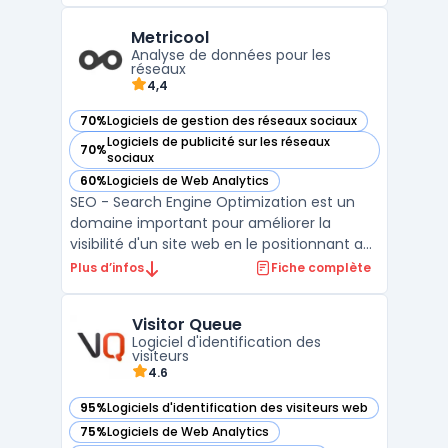
une vision complète et détaillée des
Metricool
performances SEO de votre site, tout en
Analyse de données pour les
permettant une com ...
réseaux
4,4
70%
Logiciels de gestion des réseaux sociaux
— voir Metricool dans cette catégorie
Logiciels de publicité sur les réseaux
70%
— voir Metricool dans cette catégorie
sociaux
60%
Logiciels de Web Analytics
— voir Metricool dans cette catégorie
SEO - Search Engine Optimization est un
domaine important pour améliorer la
visibilité d'un site web en le positionnant au
sommet des résultats des moteurs de
Plus d’infos
Fiche complète
recherche tels que Google. Metricool est un
outil d'analyse de données en ligne qui
Visitor Queue
offre des informations précieuses pour
Logiciel d'identification des
améliorer le SEO d ...
visiteurs
4.6
95%
Logiciels d'identification des visiteurs web
— voir Visitor Queue dans cette catégorie
75%
Logiciels de Web Analytics
— voir Visitor Queue dans cette catégorie