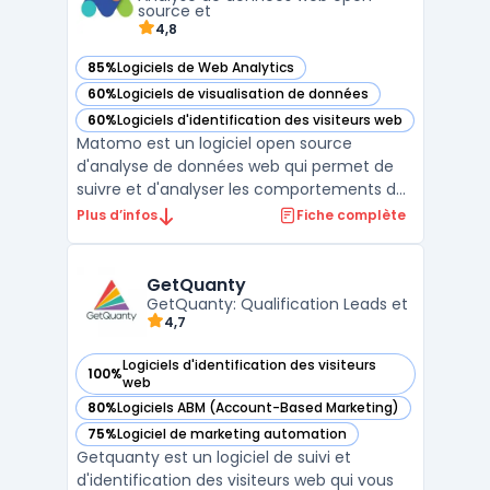
permettant ainsi une gestion ...
source et
4,8
85%
Logiciels de Web Analytics
— voir Matomo dans cette catégorie
60%
Logiciels de visualisation de données
— voir Matomo dans cette catégorie
60%
Logiciels d'identification des visiteurs web
— voir Matomo dans cette catégorie
Matomo est un logiciel open source
d'analyse de données web qui permet de
suivre et d'analyser les comportements des
visiteurs sur un site web. Il offre une
Plus d’infos
Fiche complète
alternative à Google Analytics, en offrant
une solution de suivi de données plus
respectueuse de la vie privée des
GetQuanty
GetQuanty: Qualification Leads et
utilisateurs. Matomo permet ...
4,7
Logiciels d'identification des visiteurs
100%
— voir GetQuanty dans cette catégorie
web
80%
Logiciels ABM (Account-Based Marketing)
— voir GetQuanty dans cette catégorie
75%
Logiciel de marketing automation
— voir GetQuanty dans cette catégorie
Getquanty est un logiciel de suivi et
d'identification des visiteurs web qui vous