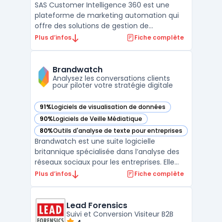
SAS Customer Intelligence 360 est une
plateforme de marketing automation qui
offre des solutions de gestion de
campagnes marketing multicanal, de
Plus d’infos
Fiche complète
personnalisation de l'expérience client et
d'optimisation des décisions marketing.
Grâce à l'intégration de données en temps
Brandwatch
réel et de l'analytique avanc ...
Analysez les conversations clients
pour piloter votre stratégie digitale
91%
Logiciels de visualisation de données
— voir Brandwatch dans cette catégorie
90%
Logiciels de Veille Médiatique
— voir Brandwatch dans cette catégorie
80%
Outils d'analyse de texte pour entreprises
— voir Brandwatch dans cette catégorie
Brandwatch est une suite logicielle
britannique spécialisée dans l’analyse des
réseaux sociaux pour les entreprises. Elle
permet la collecte, l’analyse et l’utilisation
Plus d’infos
Fiche complète
des conversations issues de diverses
sources en ligne. Cet outil vise les
organisations gérant de grands volumes de
Lead Forensics
mentions sur le ...
Suivi et Conversion Visiteur B2B