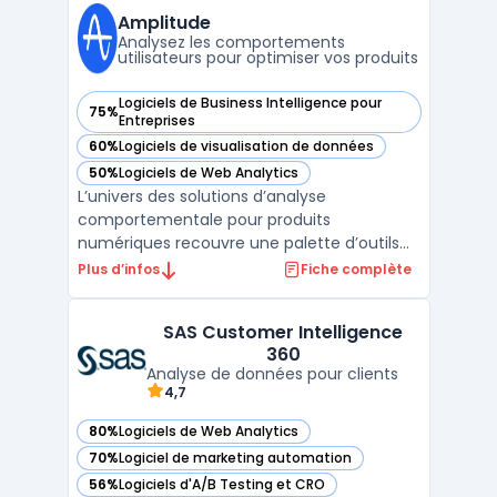
Amplitude
Analysez les comportements
utilisateurs pour optimiser vos produits
Logiciels de Business Intelligence pour
75%
— voir Amplitude dans cette catégorie
Entreprises
60%
Logiciels de visualisation de données
— voir Amplitude dans cette catégorie
50%
Logiciels de Web Analytics
— voir Amplitude dans cette catégorie
L’univers des solutions d’analyse
comportementale pour produits
numériques recouvre une palette d’outils
variés, à l’image d’Amplitude, plateforme de
Plus d’infos
Fiche complète
product analytics centrée sur la collecte et
l’interprétation des données liées à l’usage.
SAS Customer Intelligence
Amplitude vise les enjeux des équipes
360
growth, produit, data ...
Analyse de données pour clients
4,7
80%
Logiciels de Web Analytics
— voir SAS Customer Intelligence 360 dans cette catégorie
70%
Logiciel de marketing automation
— voir SAS Customer Intelligence 360 dans cette catégorie
56%
Logiciels d'A/B Testing et CRO
— voir SAS Customer Intelligence 360 dans cette catégorie