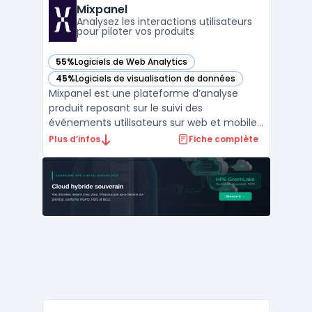
Mixpanel
Analysez les interactions utilisateurs
pour piloter vos produits
55%
Logiciels de Web Analytics
— voir Mixpanel dans cette catégorie
45%
Logiciels de visualisation de données
— voir Mixpanel dans cette catégorie
Mixpanel est une plateforme d’analyse
produit reposant sur le suivi des
événements utilisateurs sur web et mobile.
L’outil cible les équipes produit, marketing
Plus d’infos
Fiche complète
et analytics en fournissant des données
pour la compréhension du comportement
et de la rétention client. L’accès direct aux
indicateurs d’ad ...