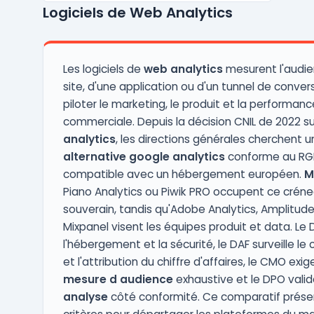
Logiciels de Web Analytics
permet de transmettre le bon message via
le bon canal au bon utilisateur, au moment
opportun. User.com offre une
meilleure compréhension ...
Les logiciels de
web analytics
mesurent l'audie
site, d'une application ou d'un tunnel de conver
piloter le marketing, le produit et la performanc
commerciale. Depuis la décision CNIL de 2022 s
analytics
, les directions générales cherchent u
alternative google analytics
conforme au RG
compatible avec un hébergement européen.
M
Piano Analytics ou Piwik PRO occupent ce crén
souverain, tandis qu'Adobe Analytics, Amplitud
Mixpanel visent les équipes produit et data. Le D
l'hébergement et la sécurité, le DAF surveille le 
et l'attribution du chiffre d'affaires, le CMO exi
mesure d audience
exhaustive et le DPO valid
analyse
côté conformité. Ce comparatif prése