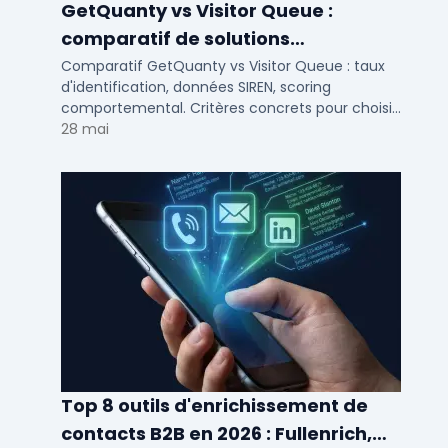
GetQuanty vs Visitor Queue :
comparatif de solutions
d'identification visiteurs B2B
Comparatif GetQuanty vs Visitor Queue : taux
d'identification, données SIREN, scoring
comportemental. Critères concrets pour choisir
votre solution de lead generation B2B en PME et
28 mai
ETI.
Top 8 outils d'enrichissement de
contacts B2B en 2026 : Fullenrich,