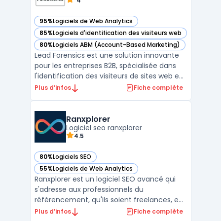
4
95%
Logiciels de Web Analytics
— voir Lead Forensics dans cette catégorie
85%
Logiciels d'identification des visiteurs web
— voir Lead Forensics dans cette catégorie
80%
Logiciels ABM (Account-Based Marketing)
— voir Lead Forensics dans cette catégorie
Lead Forensics est une solution innovante
pour les entreprises B2B, spécialisée dans
l'identification des visiteurs de sites web en
temps réel. Ce logiciel offre une vue
Plus d’infos
Fiche complète
détaillée sur les visiteurs anonymes,
transformant les interactions en ligne en
opportunités commerciales concrètes.
Ranxplorer
Avec une inté ...
Logiciel seo ranxplorer
4.5
80%
Logiciels SEO
— voir Ranxplorer dans cette catégorie
55%
Logiciels de Web Analytics
— voir Ranxplorer dans cette catégorie
Ranxplorer est un logiciel SEO avancé qui
s'adresse aux professionnels du
référencement, qu'ils soient freelances, en
agence, ou au sein d'une entreprise. Ce
Plus d’infos
Fiche complète
logiciel se distingue par sa capacité à offrir