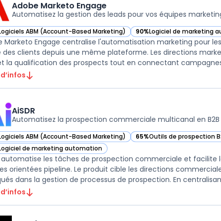
Adobe Marketo Engage
Automatisez la gestion des leads pour vos équipes marketin
Logiciels ABM (Account-Based Marketing)
90%
Logiciel de marketing 
ir Adobe Marketo Engage dans cette catégorie
— voir Adobe Marketo Engag
 Marketo Engage centralise l'automatisation marketing pour les 
e des clients depuis une même plateforme. Les directions marketin
 et la qualification des prospects tout en connectant campagnes 
 d’infos
AiSDR
Automatisez la prospection commerciale multicanal en B2B
Logiciels ABM (Account-Based Marketing)
65%
Outils de prospection 
ir AiSDR dans cette catégorie
— voir AiSDR dans cette cat
Logiciel de marketing automation
ir AiSDR dans cette catégorie
 automatise les tâches de prospection commerciale et facilite l
es orientées pipeline. Le produit cible les directions commerciale
qués dans la gestion de processus de prospection. En centralisan 
 d’infos