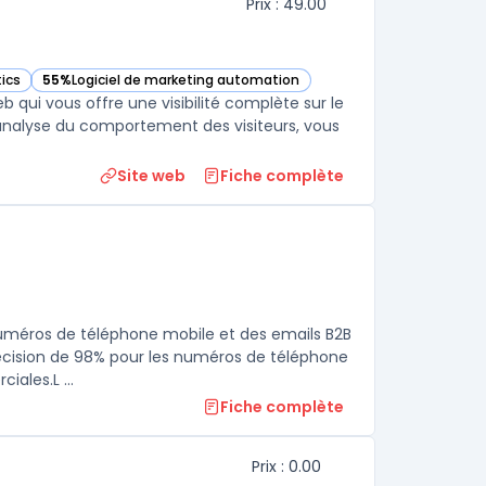
Prix : 49.00
tics
55%
Logiciel de marketing automation
ette catégorie
— voir Visitor Queue dans cette catégorie
web qui vous offre une visibilité complète sur le
d'analyse du comportement des visiteurs, vous
Site web
Fiche complète
uméros de téléphone mobile et des emails B2B
récision de 98% pour les numéros de téléphone
ales.L ...
Fiche complète
Prix : 0.00