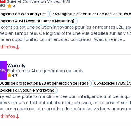
Suivi et Conversion Visiteur B2B
4
Logiciels de Web Analytics
85%
Logiciels d'identification des visiteurs
ir Lead Forensics dans cette catégorie
— voir Lead Forensics dans cette catégorie
Logiciels ABM (Account-Based Marketing)
ir Lead Forensics dans cette catégorie
Forensics est une solution innovante pour les entreprises B2B, spéc
 web en temps réel. Ce logiciel offre une vue détaillée sur les vi
gne en opportunités commerciales concrètes. Avec une inté ...
 d’infos
Warmly
Plateforme AI de génération de leads
4.7
Outils de prospection B2B et génération de leads
65%
Logiciels ABM 
ir Warmly dans cette catégorie
— voir Warmly dans 
Logiciels d'IA pour le marketing
ir Warmly dans cette catégorie
 est une plateforme alimentée par l'intelligence artificielle qui a
des visiteurs à fort potentiel sur leur site web, en se basant sur 
es commerciales et marketing de repérer les visiteurs anonyme .
 d’infos