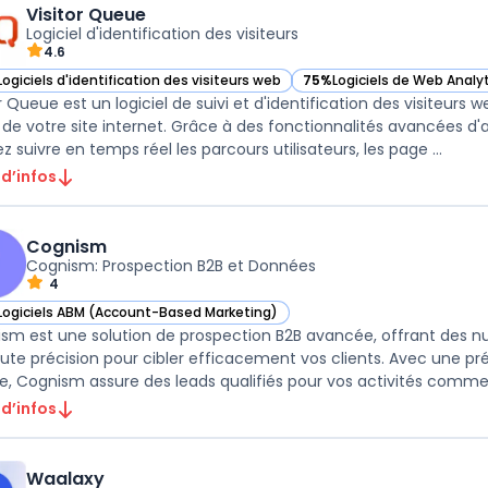
Visitor Queue
Logiciel d'identification des visiteurs
4.6
Logiciels d'identification des visiteurs web
75%
Logiciels de Web Analy
ir Visitor Queue dans cette catégorie
— voir Visitor Queue dans c
r Queue est un logiciel de suivi et d'identification des visiteurs 
c de votre site internet. Grâce à des fonctionnalités avancées 
 suivre en temps réel les parcours utilisateurs, les page ...
 d’infos
Cognism
Cognism: Prospection B2B et Données
4
Logiciels ABM (Account-Based Marketing)
ir Cognism dans cette catégorie
sm est une solution de prospection B2B avancée, offrant des n
ute précision pour cibler efficacement vos clients. Avec une p
e, Cognism assure des leads qualifiés pour vos activités commerci
 d’infos
Waalaxy