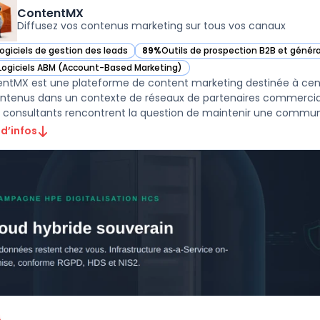
ContentMX
Diffusez vos contenus marketing sur tous vos canaux
Logiciels de gestion des leads
89%
Outils de prospection B2B et génér
ir ContentMX dans cette catégorie
— voir ContentMX dans cette catégorie
Logiciels ABM (Account-Based Marketing)
ir ContentMX dans cette catégorie
ntMX est une plateforme de content marketing destinée à centrali
ntenus dans un contexte de réseaux de partenaires commerciaux
 consultants rencontrent la question de maintenir une communic
 d’infos