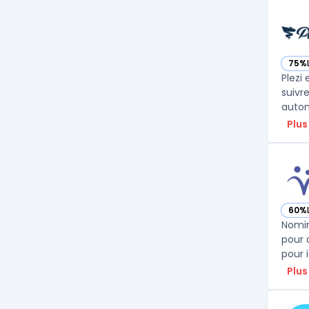
75%
— voi
Plezi
suivr
autom
Plus
60%
— vo
Nomin
pour 
pour 
Plus