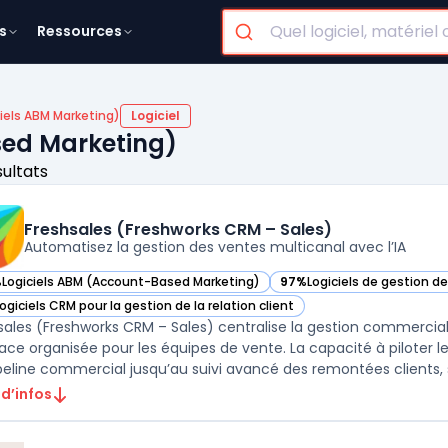
s
Ressources
ciels ABM Marketing)
Logiciel
sed Marketing)
sultats
Freshsales (Freshworks CRM – Sales)
Automatisez la gestion des ventes multicanal avec l’IA
%
Logiciels ABM (Account-Based Marketing)
97%
Logiciels de gestion d
ir Freshsales (Freshworks CRM – Sales) dans cette catégorie
— voir Freshsales (Freshwo
ogiciels CRM pour la gestion de la relation client
ir Freshsales (Freshworks CRM – Sales) dans cette catégorie
sales (Freshworks CRM – Sales) centralise la gestion commerci
face organisée pour les équipes de vente. La capacité à piloter 
peline commercial jusqu’au suivi avancé des remontées clients, s’
 d’infos