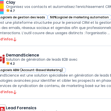
Clay
Organisez vos contacts et automatisez l’enrichissement C
4.7
Logiciels de gestion des leads
50%
Logiciel de marketing automation
ir Clay dans cette catégorie
— voir Clay dans cette catégorie
est une plateforme structurée pour le personal CRM et la gestion
s des emails, réseaux sociaux et agendas afin que professionnels
interactions. L’outil couvre deux usages distincts : l’organisatio ...
 d’infos
DemandScience
Solution de génération de leads B2B avec
4.2
Logiciels ABM (Account-Based Marketing)
ir DemandScience dans cette catégorie
dScience est une solution spécialisée en génération de leads B2
ologies avancées pour identifier et cibler les prospects en phas
ervices de syndication de contenu, de marketing basé sur les co
 d’infos
Lead Forensics