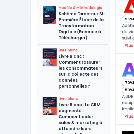
Modèle & Méthodologie
Schéma Directeur SI :
96%
Première Étape de la
— vo
Adobe
Transformation
Digitale (Exemple à
de vi
Télécharger)
suivi
Plus
Livre blanc
Livre Blanc :
Comment rassurer
les consommateurs
sur la collecte des
données
70%
— vo
personnelles ?
50%
— vo
AiSDR
Livre blanc
équip
Livre Blanc : Le CRM
impli
augmenté.
Plus
Comment aider
sales & marketing à
atteindre leurs