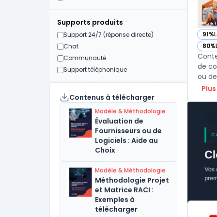
Supports produits
91%
Support 24/7 (réponse directe)
— vo
80%
Chat
— vo
Conte
Communauté
de co
Support téléphonique
ou de
Plus
Contenus à télécharger
Modèle & Méthodologie
Évaluation de
Fournisseurs ou de
Logiciels : Aide au
Choix
Modèle & Méthodologie
Méthodologie Projet
et Matrice RACI :
Exemples à
télécharger