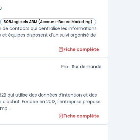
RM
50%
Logiciels ABM (Account-Based Marketing)
— voir Clay dans cette catégorie
 de contacts qui centralise les informations
 et équipes disposent d’un suivi organisé de
Fiche complète
Prix : Sur demande
B qui utilise des données d'intention et des
e d'achat. Fondée en 2012, l'entreprise propose
mp ...
Fiche complète