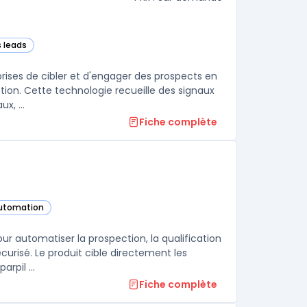
s leads
dans cette catégorie
rises de cibler et d'engager des prospects en
on. Cette technologie recueille des signaux
x, ...
Fiche complète
automation
gorie
ur automatiser la prospection, la qualification
urisé. Le produit cible directement les
rpil ...
Fiche complète