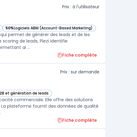
Prix : à l'utilisateur
50%
Logiciels ABM (Account-Based Marketing)
— voir Plezi dans cette catégorie
B qui permet de générer des leads et de les
 scoring de leads, Plezi identifie
rmettant ai ...
Fiche complète
Prix : sur demande
B2B et génération de leads
te catégorie
cacité commerciale. Elle offre des solutions
s. La plateforme fournit des données de qualité
.
Fiche complète