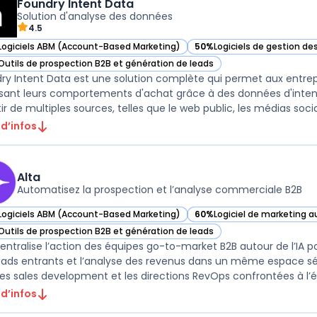
Foundry Intent Data
Solution d'analyse des données
4.5
Logiciels ABM (Account-Based Marketing)
50%
Logiciels de gestion de
ir Foundry Intent Data dans cette catégorie
— voir Foundry Intent Data 
Outils de prospection B2B et génération de leads
ir Foundry Intent Data dans cette catégorie
ry Intent Data est une solution complète qui permet aux entrep
sant leurs comportements d'achat grâce à des données d'intenti
ir de multiples sources, telles que le web public, les médias sociau
 d’infos
Alta
Automatisez la prospection et l’analyse commerciale B2B
Logiciels ABM (Account-Based Marketing)
60%
Logiciel de marketing 
ir Alta dans cette catégorie
— voir Alta dans cette caté
Outils de prospection B2B et génération de leads
ir Alta dans cette catégorie
centralise l’action des équipes go-to-market B2B autour de l’IA po
eads entrants et l’analyse des revenus dans un même espace séc
es sales development et les directions RevOps confrontées à l’épa
 d’infos