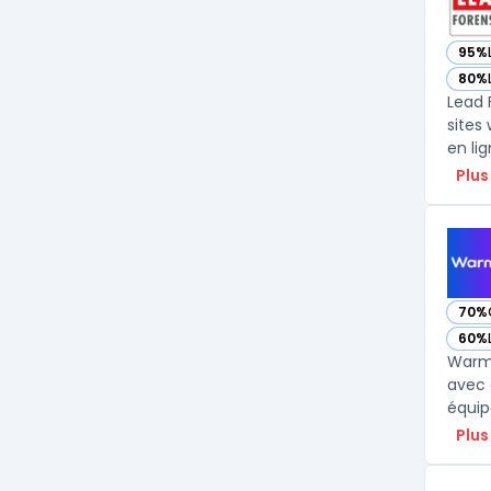
95%
— vo
80%
— vo
Lead 
sites
en li
Plus
70%
— vo
60%
— vo
Warmly
avec 
équip
Plus