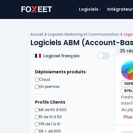
Logiciels
Intégrateur
Accueil
Logiciels Marketing et Communication
Logi
Logiciels ABM (Account-Ba
35 ré
Logiciel français
Déploiements produits
Cloud
100
— vo
On premise
91%
L
— vo
Fresh
Profils Clients
inter
du pi
ME de 50 à 500
Plus
PE de 10 à 50
TPE de 1 à 10
GE + de 500