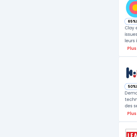
65%
— vo
Clay 
issue
leurs 
Plus
50%
— vo
Deman
techn
des s
Plus