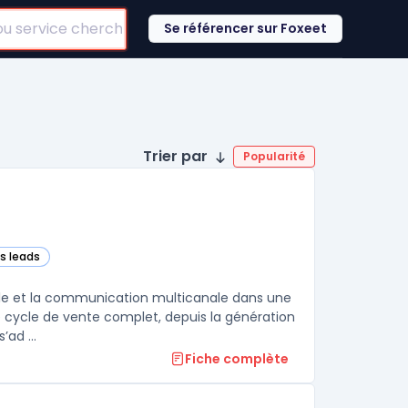
Se référencer sur Foxeet
Trier par
Popularité
es leads
rks CRM – Sales) dans cette catégorie
ale et la communication multicanale dans une
le cycle de vente complet, depuis la génération
ad ...
Fiche complète