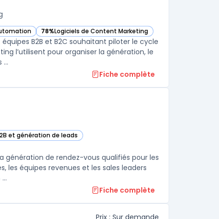
g
automation
78%
Logiciels de Content Marketing
e dans cette catégorie
— voir Adobe Marketo Engage dans cette catégorie
équipes B2B et B2C souhaitant piloter le cycle
g l’utilisent pour organiser la génération, le
...
Fiche complète
B2B et génération de leads
égorie
a génération de rendez-vous qualifiés pour les
s, les équipes revenues et les sales leaders
...
Fiche complète
Prix : Sur demande