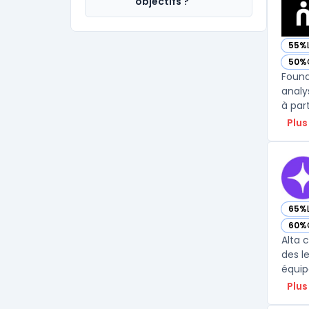
objectifs ?
55%
— vo
50%
— vo
Found
analy
à part
Plus
65%
— vo
60%
— vo
Alta 
des l
équip
Plus