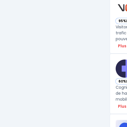
95%
— vo
Visito
trafi
pouvez
Plus
60%
— vo
Cogni
de ha
mobil
Plus