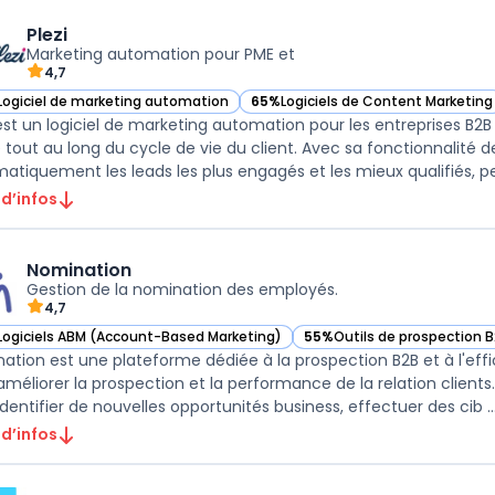
Plezi
Marketing automation pour PME et
4,7
Logiciel de marketing automation
65%
Logiciels de Content Marketing
r Plezi dans cette catégorie
— voir Plezi dans cette catégorie
 est un logiciel de marketing automation pour les entreprises B2
e tout au long du cycle de vie du client. Avec sa fonctionnalité de
atiquement les leads les plus engagés et les mieux qualifiés, pe
 d’infos
Nomination
Gestion de la nomination des employés.
4,7
Logiciels ABM (Account-Based Marketing)
55%
Outils de prospection 
ir Nomination dans cette catégorie
— voir Nomination dans cet
ation est une plateforme dédiée à la prospection B2B et à l'effi
améliorer la prospection et la performance de la relation client
identifier de nouvelles opportunités business, effectuer des cib ..
 d’infos