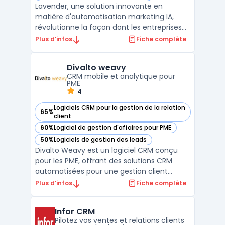
Lavender, une solution innovante en
matière d'automatisation marketing IA,
révolutionne la façon dont les entreprises
interagissent avec leurs clients. Cette
Plus d’infos
Fiche complète
plateforme utilise l'intelligence artificielle
pour optimiser les stratégies de marketing
Divalto weavy
par e-mail, en se concentrant sur la
CRM mobile et analytique pour
personnalisatio ...
PME
4
Logiciels CRM pour la gestion de la relation
65%
— voir Divalto weavy dans cette catégorie
client
60%
Logiciel de gestion d'affaires pour PME
— voir Divalto weavy dans cette catégorie
50%
Logiciels de gestion des leads
— voir Divalto weavy dans cette catégorie
Divalto Weavy est un logiciel CRM conçu
pour les PME, offrant des solutions CRM
automatisées pour une gestion client
efficace. Il permet une communication
Plus d’infos
Fiche complète
ciblée et personnalisée, améliorant
significativement l'engagement client.
Infor CRM
Grâce à ses techniques de gestion et de
Pilotez vos ventes et relations clients
suivi des leads, Divalto Weavy ...