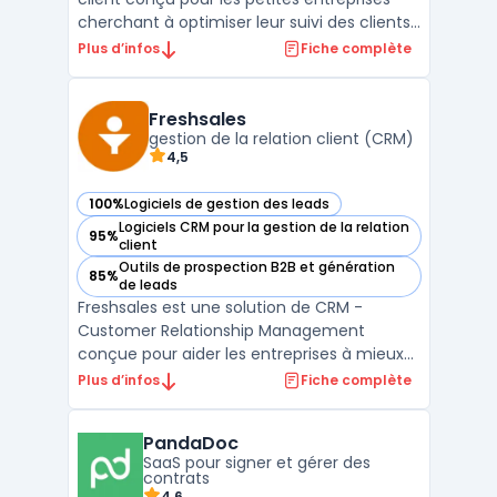
cherchant à optimiser leur suivi des clients
et à améliorer leurs performances
Plus d’infos
Fiche complète
commerciales. Simple d'utilisation, Anaba
se distingue par son interface intuitive qui
permet une prise en main rapide et
Freshsales
efficace, re ...
gestion de la relation client (CRM)
4,5
100%
Logiciels de gestion des leads
— voir Freshsales dans cette catégorie
Logiciels CRM pour la gestion de la relation
95%
— voir Freshsales dans cette catégorie
client
Outils de prospection B2B et génération
85%
— voir Freshsales dans cette catégorie
de leads
Freshsales est une solution de CRM -
Customer Relationship Management
conçue pour aider les entreprises à mieux
gérer leur processus de vente. Elle offre des
Plus d’infos
Fiche complète
fonctionnalités telles que la gestion des
contacts, le suivi des leads, la gestion des
PandaDoc
pipelines de vente et des rapports
SaaS pour signer et gérer des
analytiques pour aid ...
contrats
4.6