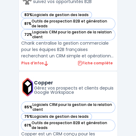
suivez vos opportunités B2B
83%
Logiciels de gestion des leads
— voir Charik dans cette catégorie
Outils de prospection B2B et génération
81%
— voir Charik dans cette catégorie
de leads
Logiciels CRM pour la gestion de la relation
72%
— voir Charik dans cette catégorie
client
Charik centralise la gestion commerciale
pour les équipes B2B françaises
recherchant un CRM simple et opérationnel
couvrant toutes les étapes, de la gestion de
Plus d’infos
Fiche complète
contacts à l’émission de devis. Le produit
s’adresse aux PME, startups, fonds
d’investissement et cabinets de
Copper
recrutement pilotant leur pros ...
Gérez vos prospects et clients depuis
Google Workspace
Logiciels CRM pour la gestion de la relation
85%
— voir Copper dans cette catégorie
client
75%
Logiciels de gestion des leads
— voir Copper dans cette catégorie
Outils de prospection B2B et génération
61%
— voir Copper dans cette catégorie
de leads
Copper est un CRM conçu pour les