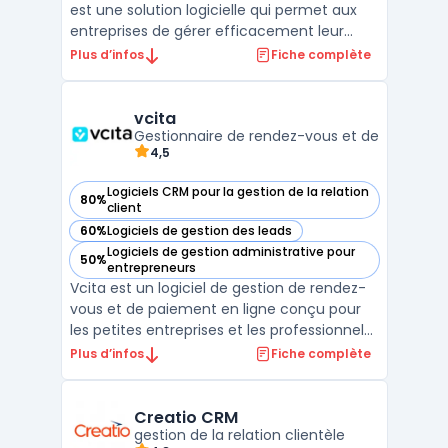
est une solution logicielle qui permet aux
entreprises de gérer efficacement leur
relation client. Efficy CRM est l’un des
Plus d’infos
Fiche complète
logiciels CRM les plus complets du marché,
offrant une solution de gestion de la
relation client tout-en-un pour les PME et
vcita
grandes entrep ...
Gestionnaire de rendez-vous et de
4,5
Logiciels CRM pour la gestion de la relation
80%
— voir vcita dans cette catégorie
client
60%
Logiciels de gestion des leads
— voir vcita dans cette catégorie
Logiciels de gestion administrative pour
50%
— voir vcita dans cette catégorie
entrepreneurs
Vcita est un logiciel de gestion de rendez-
vous et de paiement en ligne conçu pour
les petites entreprises et les professionnels
indépendants. Il offre une gamme
Plus d’infos
Fiche complète
complète d'outils pour aider les utilisateurs
à gérer leur entreprise, à communiquer
avec leurs clients et à automatiser les
Creatio CRM
tâches admini ...
gestion de la relation clientèle