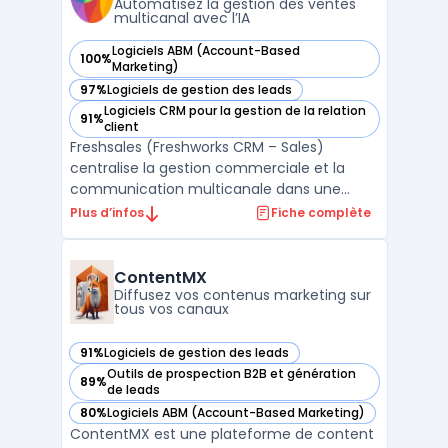
Automatisez la gestion des ventes
multicanal avec l’IA
Logiciels ABM (Account-Based
100%
— voir Freshsales (Freshworks CRM – Sales) dans cette caté
Marketing)
97%
Logiciels de gestion des leads
— voir Freshsales (Freshworks CRM – Sales) dans cette caté
Logiciels CRM pour la gestion de la relation
91%
— voir Freshsales (Freshworks CRM – Sales) dans cette caté
client
Freshsales (Freshworks CRM – Sales)
centralise la gestion commerciale et la
communication multicanale dans une
interface organisée pour les équipes de
Plus d’infos
Fiche complète
vente. La capacité à piloter le cycle de
vente complet, depuis la génération du
pipeline commercial jusqu’au suivi avancé
ContentMX
des remontées clients, s’ad ...
Diffusez vos contenus marketing sur
tous vos canaux
91%
Logiciels de gestion des leads
— voir ContentMX dans cette catégorie
Outils de prospection B2B et génération
89%
— voir ContentMX dans cette catégorie
de leads
80%
Logiciels ABM (Account-Based Marketing)
— voir ContentMX dans cette catégorie
ContentMX est une plateforme de content