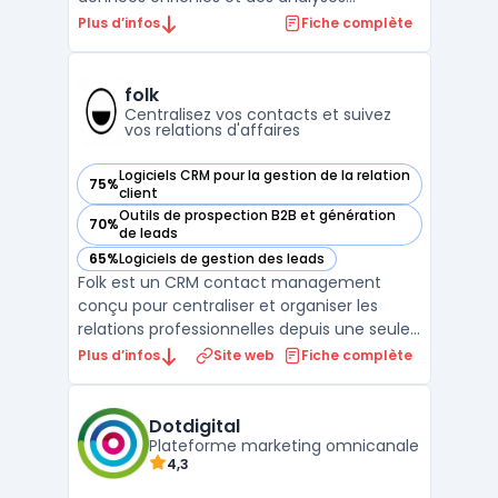
avancées pour améliorer les processus de
Plus d’infos
Fiche complète
prospection B2B. Cette plateforme utilise
l'intelligence des ventes pour fournir des
données précises et actualisées sur les
folk
prospects, ce qu ...
Centralisez vos contacts et suivez
vos relations d'affaires
Logiciels CRM pour la gestion de la relation
75%
— voir folk dans cette catégorie
client
Outils de prospection B2B et génération
70%
— voir folk dans cette catégorie
de leads
65%
Logiciels de gestion des leads
— voir folk dans cette catégorie
Folk est un CRM contact management
conçu pour centraliser et organiser les
relations professionnelles depuis une seule
interface. Destiné aux équipes de petite
Plus d’infos
Site web
Fiche complète
taille, ce logiciel cible des profils variés
comme fondateurs, investisseurs, agences,
travailleurs indépendants ou responsables
Dotdigital
partenariat ...
Plateforme marketing omnicanale
4,3