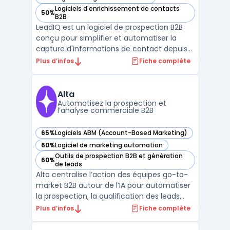
— voir LeadIQ dans cette catégorie
Logiciels d'enrichissement de contacts
50%
— voir LeadIQ dans cette catégorie
B2B
LeadIQ est un logiciel de prospection B2B
conçu pour simplifier et automatiser la
capture d'informations de contact depuis
des sources comme LinkedIn Sales
Plus d’infos
Fiche complète
Navigator. Il s'intègre parfaitement avec les
principaux outils CRM comme Salesforce et
HubSpot, permettant aux équipes
Alta
commerciales d'enrichir ...
Automatisez la prospection et
l’analyse commerciale B2B
65%
Logiciels ABM (Account-Based Marketing)
— voir Alta dans cette catégorie
60%
Logiciel de marketing automation
— voir Alta dans cette catégorie
Outils de prospection B2B et génération
60%
— voir Alta dans cette catégorie
de leads
Alta centralise l’action des équipes go-to-
market B2B autour de l’IA pour automatiser
la prospection, la qualification des leads
entrants et l’analyse des revenus dans un
Plus d’infos
Fiche complète
même espace sécurisé. Le produit cible
directement les équipes sales development