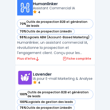
Revamp CRM simplifies lead tracking, email
Humanlinker
marketing, custome ...
Assistant Commercial IA
4
Outils de prospection B2B et génération
70%
— voir Humanlinker dans cette catégorie
de leads
70%
Outils de prospection LinkedIn
— voir Humanlinker dans cette catégorie
55%
Logiciels ABM (Account-Based Marketing)
— voir Humanlinker dans cette catégorie
Humanlinker, un assistant commercial IA,
révolutionne la prospection et
l'engagement client. Conçu pour les
équipes de vente, ce logiciel utilise
Plus d’infos
Fiche complète
l'intelligence artificielle pour offrir une
hyper-personnalisation des ventes. Avec
Humanlinker, les utilisateurs peuvent créer
Lavender
des messages de vente pers ...
IA pour E-mail Marketing & Analyse
4
Outils de prospection B2B et génération
100%
— voir Lavender dans cette catégorie
de leads
100%
Logiciels de gestion des leads
— voir Lavender dans cette catégorie
75%
Outils de prospection LinkedIn
— voir Lavender dans cette catégorie