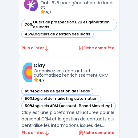
Outil B2B pour génération de leads
clients. Il ...
et
4.7
Outils de prospection B2B et génération
70%
— voir Adapt dans cette catégorie
de leads
45%
Logiciels de gestion des leads
— voir Adapt dans cette catégorie
...
Plus d’infos
Fiche complète
Clay
Organisez vos contacts et
automatisez l’enrichissement CRM
4.7
65%
Logiciels de gestion des leads
— voir Clay dans cette catégorie
50%
Logiciel de marketing automation
— voir Clay dans cette catégorie
50%
Logiciels ABM (Account-Based Marketing)
— voir Clay dans cette catégorie
Clay est une plateforme structurée pour le
personal CRM et la gestion de contacts qui
centralise les informations issues des
emails, réseaux sociaux et agendas afin
Plus d’infos
Fiche complète