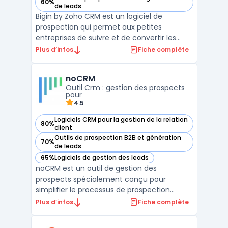
60%
— voir Bigin by Zoho CRM dans cette catégorie
de leads
Bigin by Zoho CRM est un logiciel de
prospection qui permet aux petites
entreprises de suivre et de convertir les
prospects. Il offre des fonctionnalités telles
Plus d’infos
Fiche complète
que la gestion des contacts, des tâches et
des calendriers, ainsi que des outils de
noCRM
reporting. Avec Bigin, les utilisateurs
Outil Crm : gestion des prospects
peuvent automat ...
pour
4.5
Logiciels CRM pour la gestion de la relation
80%
— voir noCRM dans cette catégorie
client
Outils de prospection B2B et génération
70%
— voir noCRM dans cette catégorie
de leads
65%
Logiciels de gestion des leads
— voir noCRM dans cette catégorie
noCRM est un outil de gestion des
prospects spécialement conçu pour
simplifier le processus de prospection
commerciale. Contrairement aux CRM
Plus d’infos
Fiche complète
traditionnels, noCRM se concentre
exclusivement sur l'acquisition et la gestion