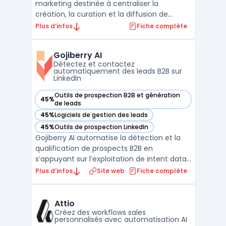
marketing destinée à centraliser la
création, la curation et la diffusion de
contenus dans un contexte de réseaux de
Plus d’infos
Fiche complète
partenaires commerciaux. Les entreprises
disposant de distributeurs ou de
Gojiberry AI
consultants rencontrent la question de
Détectez et contactez
maintenir une communication ré ...
automatiquement des leads B2B sur
LinkedIn
Outils de prospection B2B et génération
45%
— voir Gojiberry AI dans cette catégorie
de leads
45%
Logiciels de gestion des leads
— voir Gojiberry AI dans cette catégorie
45%
Outils de prospection LinkedIn
— voir Gojiberry AI dans cette catégorie
Gojiberry AI automatise la détection et la
qualification de prospects B2B en
s’appuyant sur l’exploitation de intent data.
Ce logiciel s’adresse aux fondateurs, aux
Plus d’infos
Site web
Fiche complète
équipes commerciales réduites et aux SDR
impliqués dans la génération de leads sans
multiplier les outils. De nombreuses petites
Attio
entrep ...
Créez des workflows sales
personnalisés avec automatisation AI