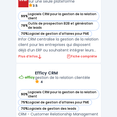
sur une seule plateforme
3.5
Logiciels CRM pour la gestion de la relation
99%
— voir Infor CRM dans cette catégorie
client
Outils de prospection B2B et génération
78%
— voir Infor CRM dans cette catégorie
de leads
70%
Logiciel de gestion d'affaires pour PME
— voir Infor CRM dans cette catégorie
Infor CRM centralise la gestion de la relation
client pour les entreprises qui disposent
déjà d’un ERP ou souhaitent intégrer leurs
flux commerciaux et services. Ce logiciel
Plus d’infos
Fiche complète
cloud s’adresse aux équipes commerciales,
marketing et support impliquées dans le
suivi des clients sur toute la durée du cycl ...
Efficy CRM
gestion de la relation clientèle
4
Logiciels CRM pour la gestion de la relation
90%
— voir Efficy CRM dans cette catégorie
client
75%
Logiciel de gestion d'affaires pour PME
— voir Efficy CRM dans cette catégorie
70%
Logiciels de gestion des leads
— voir Efficy CRM dans cette catégorie
CRM - Customer Relationship Management