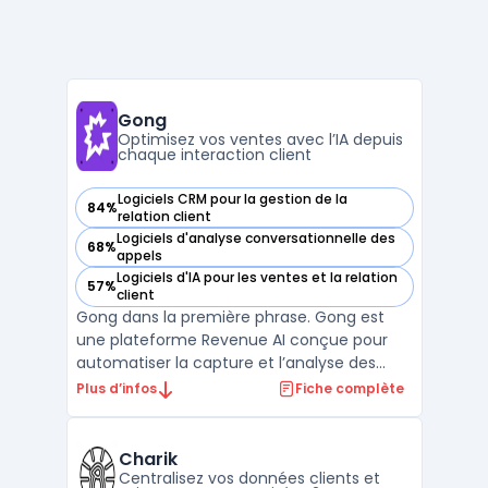
Gong
Optimisez vos ventes avec l’IA depuis
chaque interaction client
Logiciels CRM pour la gestion de la
84%
— voir Gong dans cette catégorie
relation client
Logiciels d'analyse conversationnelle des
68%
— voir Gong dans cette catégorie
appels
Logiciels d'IA pour les ventes et la relation
57%
— voir Gong dans cette catégorie
client
Gong dans la première phrase. Gong est
une plateforme Revenue AI conçue pour
automatiser la capture et l’analyse des
interactions clients. Elle centralise en temps
Plus d’infos
Fiche complète
réel toutes les données issues des
échanges entre équipes revenue et
acheteurs, afin de fournir des insights
Charik
factuels sur les actions à ...
Centralisez vos données clients et