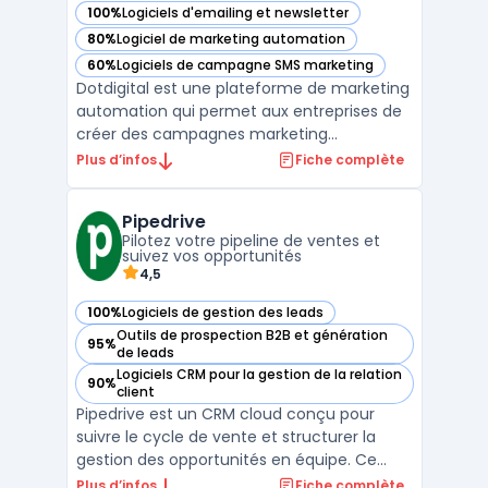
100%
Logiciels d'emailing et newsletter
— voir Dotdigital dans cette catégorie
80%
Logiciel de marketing automation
— voir Dotdigital dans cette catégorie
60%
Logiciels de campagne SMS marketing
— voir Dotdigital dans cette catégorie
Dotdigital est une plateforme de marketing
automation qui permet aux entreprises de
créer des campagnes marketing
personnalisées et hautement ciblées. Avec
Plus d’infos
Fiche complète
des outils de marketing par e-mail, de SMS,
de réseaux sociaux et de publicités en ligne
Pipedrive
intégrés, Dotdigital offre une solution de
Pilotez votre pipeline de ventes et
marketing to ...
suivez vos opportunités
4,5
100%
Logiciels de gestion des leads
— voir Pipedrive dans cette catégorie
Outils de prospection B2B et génération
95%
— voir Pipedrive dans cette catégorie
de leads
Logiciels CRM pour la gestion de la relation
90%
— voir Pipedrive dans cette catégorie
client
Pipedrive est un CRM cloud conçu pour
suivre le cycle de vente et structurer la
gestion des opportunités en équipe. Ce
logiciel cible les équipes commerciales des
Plus d’infos
Fiche complète