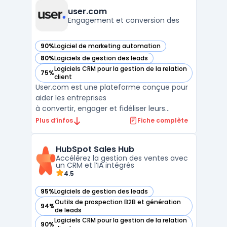
solution propose des capacités de ...
user.com
Engagement et conversion des
90%
Logiciel de marketing automation
— voir user.com dans cette catégorie
80%
Logiciels de gestion des leads
— voir user.com dans cette catégorie
Logiciels CRM pour la gestion de la relation
75%
— voir user.com dans cette catégorie
client
User.com est une plateforme conçue pour
aider les entreprises
à convertir, engager et fidéliser leurs
utilisateurs. Grâce à une
Plus d’infos
Fiche complète
communication omnicanale, cet outil
permet de transmettre le bon message via
HubSpot Sales Hub
le bon canal au bon utilisateur, au moment
Accélérez la gestion des ventes avec
opportun. User.com offre une
un CRM et l’IA intégrés
meilleure compréhension ...
4.5
95%
Logiciels de gestion des leads
— voir HubSpot Sales Hub dans cette catégorie
Outils de prospection B2B et génération
94%
— voir HubSpot Sales Hub dans cette catégorie
de leads
Logiciels CRM pour la gestion de la relation
90%