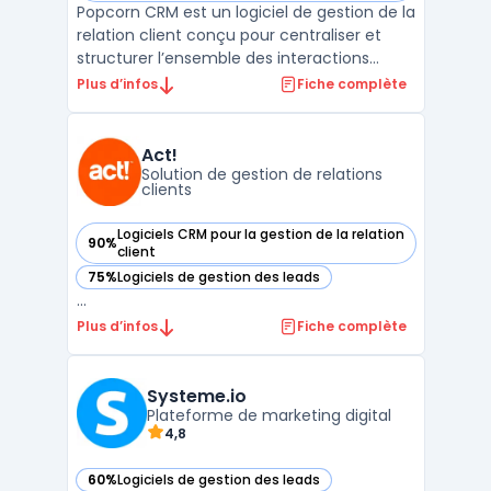
Popcorn CRM est un logiciel de gestion de la
relation client conçu pour centraliser et
structurer l’ensemble des interactions
commerciales des entreprises. Ce logiciel
Plus d’infos
Fiche complète
s’adresse aux structures qui recherchent
une solution de crm prospection adaptée à
leurs besoins quotidiens de suivi client, tout
Act!
en ...
Solution de gestion de relations
clients
Logiciels CRM pour la gestion de la relation
90%
— voir Act! dans cette catégorie
client
75%
Logiciels de gestion des leads
— voir Act! dans cette catégorie
...
Plus d’infos
Fiche complète
Systeme.io
Plateforme de marketing digital
4,8
60%
Logiciels de gestion des leads
— voir Systeme.io dans cette catégorie