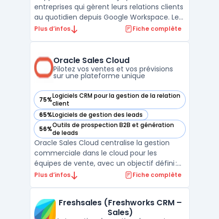
entreprises qui gèrent leurs relations clients
au quotidien depuis Google Workspace. Les
équipes qui travaillent sur Gmail, Calendar
Plus d’infos
Fiche complète
et Drive rencontrent souvent une
multiplicité de canaux et des transferts
d’informations entre différents outils.
Oracle Sales Cloud
Copper permet la cen ...
Pilotez vos ventes et vos prévisions
sur une plateforme unique
Logiciels CRM pour la gestion de la relation
75%
— voir Oracle Sales Cloud dans cette catégorie
client
65%
Logiciels de gestion des leads
— voir Oracle Sales Cloud dans cette catégorie
Outils de prospection B2B et génération
56%
— voir Oracle Sales Cloud dans cette catégorie
de leads
Oracle Sales Cloud centralise la gestion
commerciale dans le cloud pour les
équipes de vente, avec un objectif défini :
structurer l’exécution du cycle de vente sur
Plus d’infos
Fiche complète
des flux complexes, du premier contact à la
facturation. Cette plateforme intègre les
Freshsales (Freshworks CRM –
fonctionnalités nécessaires pour relier
Sales)
campagnes ...