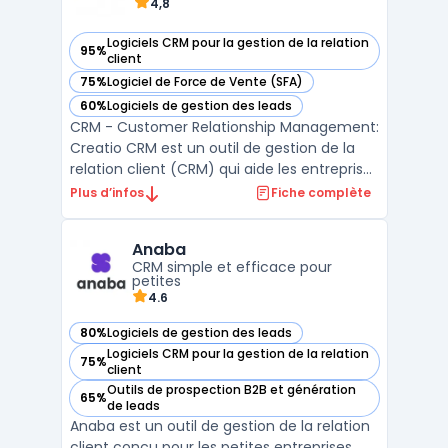
4,8
Logiciels CRM pour la gestion de la relation
95%
— voir Creatio CRM dans cette catégorie
client
75%
Logiciel de Force de Vente (SFA)
— voir Creatio CRM dans cette catégorie
60%
Logiciels de gestion des leads
— voir Creatio CRM dans cette catégorie
CRM - Customer Relationship Management:
Creatio CRM est un outil de gestion de la
relation client (CRM) qui aide les entreprises
à gérer efficacement toutes les
Plus d’infos
Fiche complète
interactions avec leurs clients. Grâce à
Creatio CRM, les entreprises peuvent suivre
Anaba
les ventes, le marketing et le service client
CRM simple et efficace pour
à partir ...
petites
4.6
80%
Logiciels de gestion des leads
— voir Anaba dans cette catégorie
Logiciels CRM pour la gestion de la relation
75%
— voir Anaba dans cette catégorie
client
Outils de prospection B2B et génération
65%
— voir Anaba dans cette catégorie
de leads
Anaba est un outil de gestion de la relation
client conçu pour les petites entreprises