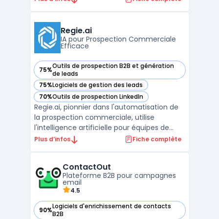
PME et des startups souhaitant centraliser
le suivi des prospects et organiser leurs
processus de relation client. L’enjeu
Regie.ai
principal est ...
IA pour Prospection Commerciale
Efficace
Outils de prospection B2B et génération
75%
— voir Regie.ai dans cette catégorie
de leads
75%
Logiciels de gestion des leads
— voir Regie.ai dans cette catégorie
70%
Outils de prospection LinkedIn
— voir Regie.ai dans cette catégorie
Regie.ai, pionnier dans l'automatisation de
la prospection commerciale, utilise
l'intelligence artificielle pour équipes de
vente afin de transformer l'approche des
Plus d’infos
Fiche complète
entreprises en matière de prospection.
Cette plateforme avant-gardiste propose
ContactOut
des solutions d'automatisation des ventes,
Plateforme B2B pour campagnes
rendant la pr ...
email
4.5
Logiciels d'enrichissement de contacts
90%
— voir ContactOut dans cette catégorie
B2B