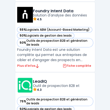
campagnes de prospection automatisées,
de suivre les interactions et d'analyser les
Foundry Intent Data
perf ...
Solution d'analyse des données
4.5
55%
Logiciels ABM (Account-Based Marketing)
— voir Foundry Intent Data dans cette catégorie
50%
Logiciels de gestion des leads
— voir Foundry Intent Data dans cette catégorie
Outils de prospection B2B et génération
50%
— voir Foundry Intent Data dans cette catégorie
de leads
Foundry Intent Data est une solution
complète qui permet aux entreprises de
cibler et d'engager des prospects en
analysant leurs comportements d'achat
Plus d’infos
Fiche complète
grâce à des données d'intention. Cette
technologie recueille des signaux à partir de
multiples sources, telles que le web public,
LeadIQ
les médias sociaux, ...
Outil de prospection B2B et
4.3
Outils de prospection B2B et génération
75%
— voir LeadIQ dans cette catégorie
de leads
50%
Logiciels de gestion des leads