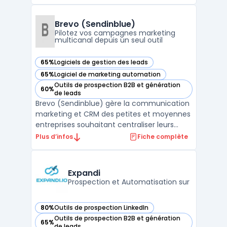
que professionnels et équipes disposent
d’un suivi organisé de leurs interactions.
L’outil couvre deux usages distincts :
Brevo (Sendinblue)
l’organisatio ...
Pilotez vos campagnes marketing
multicanal depuis un seul outil
65%
Logiciels de gestion des leads
— voir Brevo (Sendinblue) dans cette catégorie
65%
Logiciel de marketing automation
— voir Brevo (Sendinblue) dans cette catégorie
Outils de prospection B2B et génération
60%
— voir Brevo (Sendinblue) dans cette catégorie
de leads
Brevo (Sendinblue) gère la communication
marketing et CRM des petites et moyennes
entreprises souhaitant centraliser leurs
actions sans multiplier les outils. La
Plus d’infos
Fiche complète
plateforme s’adresse aux équipes qui
traitent un volume d’e-mails élevé et visent
à maîtriser leurs budgets, tout en
Expandi
respectant les exigen ...
Prospection et Automatisation sur
80%
Outils de prospection LinkedIn
— voir Expandi dans cette catégorie
Outils de prospection B2B et génération
65%
— voir Expandi dans cette catégorie
de leads