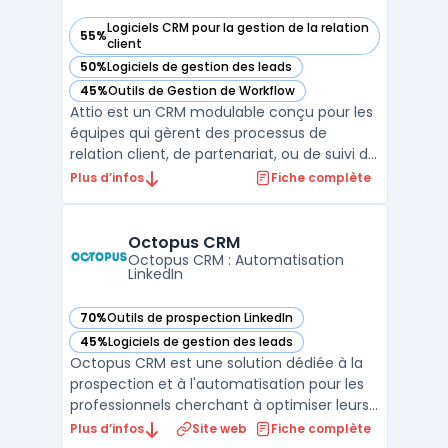
Logiciels CRM pour la gestion de la relation
55%
— voir Attio dans cette catégorie
client
50%
Logiciels de gestion des leads
— voir Attio dans cette catégorie
45%
Outils de Gestion de Workflow
— voir Attio dans cette catégorie
Attio est un CRM modulable conçu pour les
équipes qui gèrent des processus de
relation client, de partenariat, ou de suivi de
transactions. Sa structure s'appuie sur un
Plus d’infos
Fiche complète
modèle de données ajustable, permettant
d'organiser les contacts, sociétés,
opportunités et entités spécifiques selon
Octopus CRM
les besoins i ...
Octopus CRM : Automatisation
LinkedIn
70%
Outils de prospection LinkedIn
— voir Octopus CRM dans cette catégorie
45%
Logiciels de gestion des leads
— voir Octopus CRM dans cette catégorie
Octopus CRM est une solution dédiée à la
prospection et à l'automatisation pour les
professionnels cherchant à optimiser leurs
actions sur LinkedIn. La plateforme offre
Plus d’infos
Site web
Fiche complète
une suite d'outils permettant de créer des