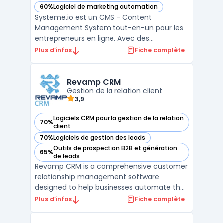
60%
Logiciel de marketing automation
— voir Systeme.io dans cette catégorie
Systeme.io est un CMS - Content
Management System tout-en-un pour les
entrepreneurs en ligne. Avec des
fonctionnalités comme la création de
Plus d’infos
Fiche complète
pages de vente, la gestion d'abonnements
et de paiements en ligne, l'e-mail
marketing et l'affiliation, il permet aux
Revamp CRM
Gestion de la relation client
utilisateurs de simplifier leur processus ...
3,9
Logiciels CRM pour la gestion de la relation
70%
— voir Revamp CRM dans cette catégorie
client
70%
Logiciels de gestion des leads
— voir Revamp CRM dans cette catégorie
Outils de prospection B2B et génération
65%
— voir Revamp CRM dans cette catégorie
de leads
Revamp CRM is a comprehensive customer
relationship management software
designed to help businesses automate their
marketing automation process and
Plus d’infos
Fiche complète
optimize their sales pipeline. With its user-
friendly interface and multiple integrations,