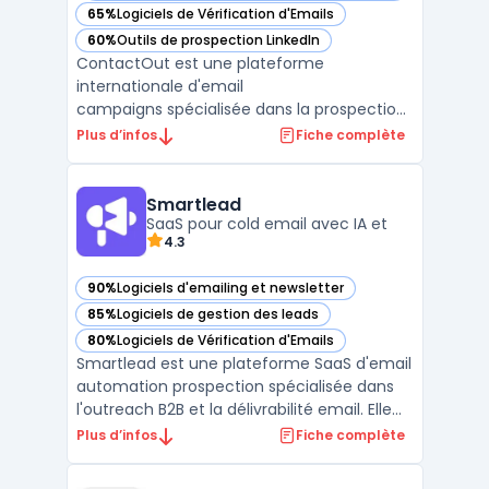
65%
Logiciels de Vérification d'Emails
— voir ContactOut dans cette catégorie
60%
Outils de prospection LinkedIn
— voir ContactOut dans cette catégorie
ContactOut est une plateforme
internationale d'email
campaigns spécialisée dans la prospection
B2B avec recherche de contacts
Plus d’infos
Fiche complète
professionnels. Elle centralise 350M+
professionnels issus de 40M entreprises
avec 200M emails, 100M téléphones et 40M
Smartlead
dossiers d'entreprises vérifiés. La ...
SaaS pour cold email avec IA et
4.3
90%
Logiciels d'emailing et newsletter
— voir Smartlead dans cette catégorie
85%
Logiciels de gestion des leads
— voir Smartlead dans cette catégorie
80%
Logiciels de Vérification d'Emails
— voir Smartlead dans cette catégorie
Smartlead est une plateforme SaaS d'email
automation prospection spécialisée dans
l'outreach B2B et la délivrabilité email. Elle
centralise la gestion des comptes email
Plus d’infos
Fiche complète
illimités, le warm-up automatisé et les
séquences de prospection multicanales. La