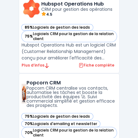
des opportunités commerciales, en évitant
Hubspot Operations Hub
la complexité souvent associée aux s ...
CRM pour gestion des opérations
4.5
85%
Logiciels de gestion des leads
— voir Hubspot Operations Hub dans cette catégorie
Logiciels CRM pour la gestion de la relation
75%
— voir Hubspot Operations Hub dans cette catégorie
client
Hubspot Operations Hub est un logiciel CRM
(Customer Relationship Management)
conçu pour améliorer l'efficacité des
opérations commerciales et de gestion des
Plus d’infos
Fiche complète
ventes.Développé par Hubspot, ce logiciel
est destiné aux DSI, DAF, DRH, DirMarket,
Popcorn CRM
DirCo, DirLogistique, DG, PDG et
Popcorn CRM centralise vos contacts,
indépendants. Hubspot Ope ...
automatise les tâches et booste la
productivité des équipes 🚀. Suivi
commercial simplifié et gestion efficace
des prospects.
75%
Logiciels de gestion des leads
— voir Popcorn CRM dans cette catégorie
70%
Logiciels d'emailing et newsletter
— voir Popcorn CRM dans cette catégorie
Logiciels CRM pour la gestion de la relation
70%
— voir Popcorn CRM dans cette catégorie
client