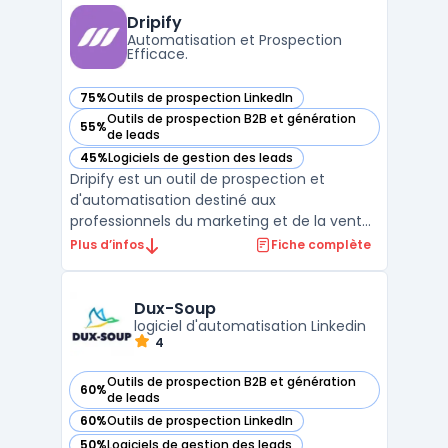
et les directions RevOps confrontées à
Dripify
l’éparpil ...
Automatisation et Prospection
Efficace.
75%
Outils de prospection LinkedIn
— voir Dripify dans cette catégorie
Outils de prospection B2B et génération
55%
— voir Dripify dans cette catégorie
de leads
45%
Logiciels de gestion des leads
— voir Dripify dans cette catégorie
Dripify est un outil de prospection et
d'automatisation destiné aux
professionnels du marketing et de la vente.
La plateforme facilite la mise en place de
Plus d’infos
Fiche complète
campagnes de prospection automatisées
pour une interaction efficace avec les
leads.Grâce à ses fonctionnalités avancées,
Dux-Soup
Dripify permet de progra ...
logiciel d'automatisation Linkedin
4
Outils de prospection B2B et génération
60%
— voir Dux-Soup dans cette catégorie
de leads
60%
Outils de prospection LinkedIn
— voir Dux-Soup dans cette catégorie
50%
Logiciels de gestion des leads