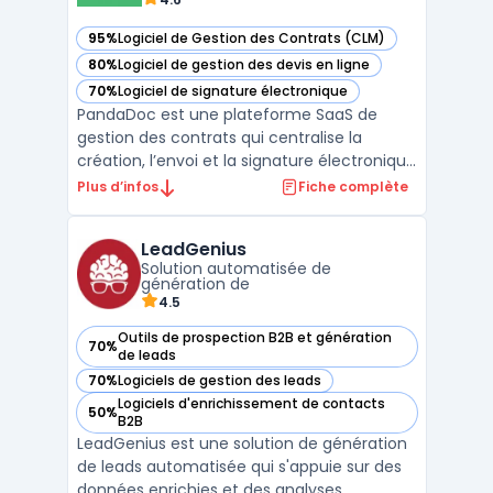
95%
Logiciel de Gestion des Contrats (CLM)
— voir PandaDoc dans cette catégorie
80%
Logiciel de gestion des devis en ligne
— voir PandaDoc dans cette catégorie
70%
Logiciel de signature électronique
— voir PandaDoc dans cette catégorie
PandaDoc est une plateforme SaaS de
gestion des contrats qui centralise la
création, l’envoi et la signature électronique
de documents commerciaux et juridiques.
Plus d’infos
Fiche complète
Les équipes ventes, juridiques, achats et RH
orchestrent des signatures en ligne et des
LeadGenius
signatures numériques sur tout support,
Solution automatisée de
avec suivi ...
génération de
4.5
Outils de prospection B2B et génération
70%
— voir LeadGenius dans cette catégorie
de leads
70%
Logiciels de gestion des leads
— voir LeadGenius dans cette catégorie
Logiciels d'enrichissement de contacts
50%
— voir LeadGenius dans cette catégorie
B2B
LeadGenius est une solution de génération
de leads automatisée qui s'appuie sur des
données enrichies et des analyses