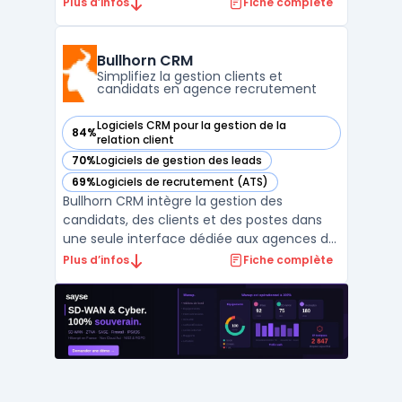
marchés des cafés, hôtels et restaurants.
Plus d’infos
Fiche complète
Ce service s’adresse aux éditeurs SaaS,
fournisseurs ou cabinets de services pour
faciliter l’identification rapide de nouveaux
Bullhorn CRM
projets, ouvertures ...
Simplifiez la gestion clients et
candidats en agence recrutement
Logiciels CRM pour la gestion de la
84%
— voir Bullhorn CRM dans cette catégorie
relation client
70%
Logiciels de gestion des leads
— voir Bullhorn CRM dans cette catégorie
69%
Logiciels de recrutement (ATS)
— voir Bullhorn CRM dans cette catégorie
Bullhorn CRM intègre la gestion des
candidats, des clients et des postes dans
une seule interface dédiée aux agences de
recrutement et d’intérim. L’outil prend en
Plus d’infos
Fiche complète
charge toutes les étapes du recrutement,
de l’identification de profils à la mise en
poste, en associant l’applicant tracking et la
gesti ...