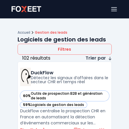
Ouver
Accueil
Gestion des leads
Logiciels de gestion des leads
Filtres
102 résultats
Trier par
DuckFlow
Détectez les signaux d’affaires dans le
secteur CHR en temps réel
Outils de prospection B2B et génération
60%
— voir DuckFlow dans cette catégorie
de leads
59%
Logiciels de gestion des leads
— voir DuckFlow dans cette catégorie
DuckFlow centralise la prospection CHR en
France en automatisant la détection
d’événements commerciaux sur les