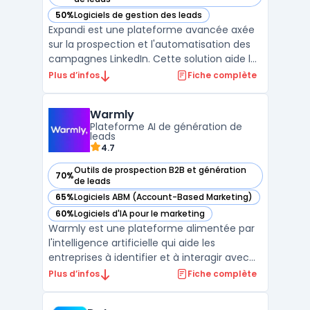
50%
Logiciels de gestion des leads
— voir Expandi dans cette catégorie
Expandi est une plateforme avancée axée
sur la prospection et l'automatisation des
campagnes LinkedIn. Cette solution aide les
entreprises à augmenter leur portée et leur
Plus d’infos
Fiche complète
engagement sur LinkedIn sans
compromettre la sécurité du compte.Utilisé
Warmly
principalement pour les campagnes de
Plateforme AI de génération de
prospection, Expandi ...
leads
4.7
Outils de prospection B2B et génération
70%
— voir Warmly dans cette catégorie
de leads
65%
Logiciels ABM (Account-Based Marketing)
— voir Warmly dans cette catégorie
60%
Logiciels d'IA pour le marketing
— voir Warmly dans cette catégorie
Warmly est une plateforme alimentée par
l'intelligence artificielle qui aide les
entreprises à identifier et à interagir avec
des visiteurs à fort potentiel sur leur site
Plus d’infos
Fiche complète
web, en se basant sur des signaux
d'intention. Elle permet aux équipes