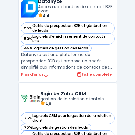
Datanyze
commerciales et marketing de repérer les
Accès aux données de contact B2B
visiteurs anonyme ...
avec
4.4
Outils de prospection B2B et génération
55%
— voir Datanyze dans cette catégorie
de leads
Logiciels d'enrichissement de contacts
50%
— voir Datanyze dans cette catégorie
B2B
45%
Logiciels de gestion des leads
— voir Datanyze dans cette catégorie
Datanyze est une plateforme de
prospection B2B qui propose un accès
simplifié aux informations de contact des
prospects via une extension Google
Plus d’infos
Fiche complète
Chrome. Elle permet aux équipes
commerciales de collecter des données de
contact (emails, numéros directs) en
Bigin by Zoho CRM
temps réel à partir de sites tels que LinkedI
gestion de la relation clientèle
4,6
...
Logiciels CRM pour la gestion de la relation
75%
— voir Bigin by Zoho CRM dans cette catégorie
client
75%
Logiciels de gestion des leads
— voir Bigin by Zoho CRM dans cette catégorie
Outils de prospection B2B et génération