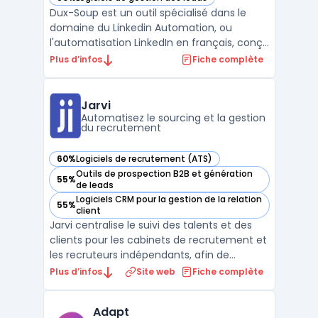
— voir Dux-Soup dans cette catégorie
Dux-Soup est un outil spécialisé dans le
domaine du Linkedin Automation, ou
l'automatisation LinkedIn en français, conçu
pour les professionnels dc. Sa mission
Plus d’infos
Fiche complète
principale est d'optimiser et d'accélérer le
pipeline de ventes sur LinkedIn, permettant
ainsi aux entreprises de maximiser leur
Jarvi
potentiel s ...
Automatisez le sourcing et la gestion
du recrutement
60%
Logiciels de recrutement (ATS)
— voir Jarvi dans cette catégorie
Outils de prospection B2B et génération
55%
— voir Jarvi dans cette catégorie
de leads
Logiciels CRM pour la gestion de la relation
55%
— voir Jarvi dans cette catégorie
client
Jarvi centralise le suivi des talents et des
clients pour les cabinets de recrutement et
les recruteurs indépendants, afin de
répondre à la multiplication des outils. Le
Plus d’infos
Site web
Fiche complète
logiciel réunit en une interface la gestion
d’un vivier, des conversations, des
Adapt
opportunités, de la prospection et des