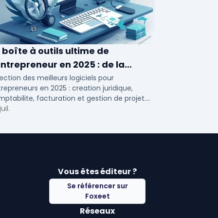
 boîte à outils ultime de
entrepreneur en 2025 : de la
éation à la gestion
ection des meilleurs logiciels pour
repreneurs en 2025 : creation juridique,
ptabilite, facturation et gestion de projet.
ils adaptes aux TPE, PME et independants en
uil.
nce.
Vous êtes éditeur ?
Se référencer sur
Foxeet
Réseaux