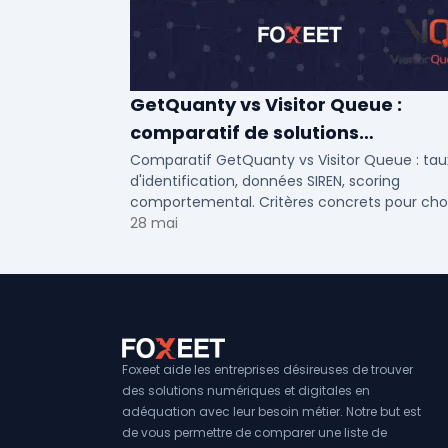
GetQuanty vs Visitor Queue :
comparatif de solutions
d'identification visiteurs B2B
Comparatif GetQuanty vs Visitor Queue : tau
d'identification, données SIREN, scoring
comportemental. Critères concrets pour choi
votre solution de lead generation B2B en PME
28 mai
ETI.
Foxeet aide les entreprises désireuses de trouver
des solutions numériques et digitales en
adéquation avec leur besoin métier. Notre but est
de vous permettre de comparer une liste de