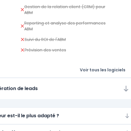
Gestion de la relation client (CRM) pour
ABM
Reporting et analyse des performances
ABM
Suivi du ROI de l'ABM
Prévision des ventes
Voir tous les logiciels
ération de leads
ur est-il le plus adapté ?