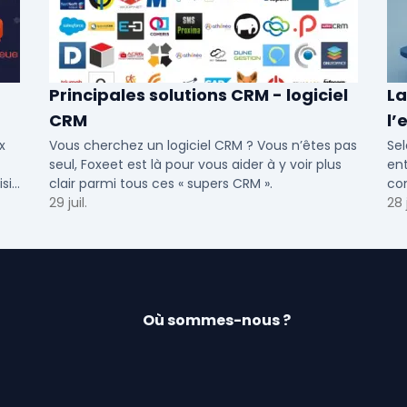
Principales solutions CRM - logiciel
La
CRM
l’
cr
x
Vous cherchez un logiciel CRM ? Vous n’êtes pas
Sel
seul, Foxeet est là pour vous aider à y voir plus
ent
sir
clair parmi tous ces « supers CRM ».
com
 et
29 juil.
Out
28 j
Fra
Où sommes-nous ?