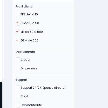
Profil client
Oui
TPE de 1 à 10
Oui
PE de 10 à 50
Oui
ME de 50 à 500
Oui
GE + de 500
Déploiement
Oui
Cloud
Oui
On premise
Support
Non
Support 24/7 (réponse directe)
Non
Chat
Non
Communauté