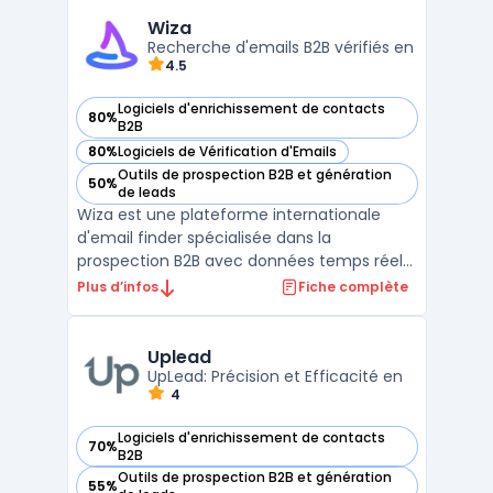
vérifiés enrichis de données complètes
(localisation, secteur, effectifs, ...
Wiza
Recherche d'emails B2B vérifiés en
4.5
Logiciels d'enrichissement de contacts
80%
— voir Wiza dans cette catégorie
B2B
80%
Logiciels de Vérification d'Emails
— voir Wiza dans cette catégorie
Outils de prospection B2B et génération
50%
— voir Wiza dans cette catégorie
de leads
Wiza est une plateforme internationale
d'email finder spécialisée dans la
prospection B2B avec données temps réel
vérifiées. Elle centralise 850M+ prospects
Plus d’infos
Fiche complète
searchables enrichis avec verified emails et
téléphones extraits de sources publiques
multiples. La solution propose une&nb ...
Uplead
UpLead: Précision et Efficacité en
4
Logiciels d'enrichissement de contacts
70%
— voir Uplead dans cette catégorie
B2B
Outils de prospection B2B et génération
55%