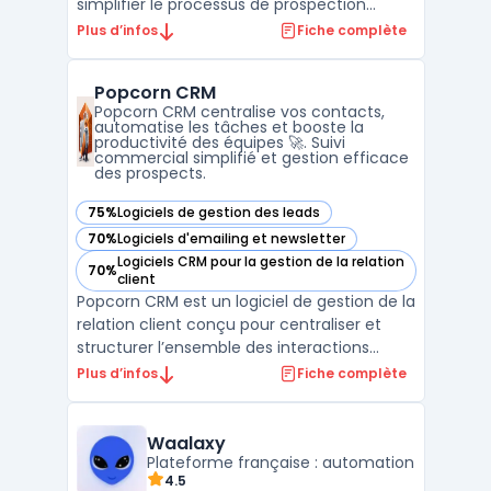
simplifier le processus de prospection
commerciale. Contrairement aux CRM
Plus d’infos
Fiche complète
traditionnels, noCRM se concentre
exclusivement sur l'acquisition et la gestion
Popcorn CRM
des opportunités commerciales, en évitant
Popcorn CRM centralise vos contacts,
la complexité souvent associée aux s ...
automatise les tâches et booste la
productivité des équipes 🚀. Suivi
commercial simplifié et gestion efficace
des prospects.
75%
Logiciels de gestion des leads
— voir Popcorn CRM dans cette catégorie
70%
Logiciels d'emailing et newsletter
— voir Popcorn CRM dans cette catégorie
Logiciels CRM pour la gestion de la relation
70%
— voir Popcorn CRM dans cette catégorie
client
Popcorn CRM est un logiciel de gestion de la
relation client conçu pour centraliser et
structurer l’ensemble des interactions
commerciales des entreprises. Ce logiciel
Plus d’infos
Fiche complète
s’adresse aux structures qui recherchent
une solution de crm prospection adaptée à
leurs besoins quotidiens de suivi client, tout
Waalaxy
en ...
Plateforme française : automation
4.5