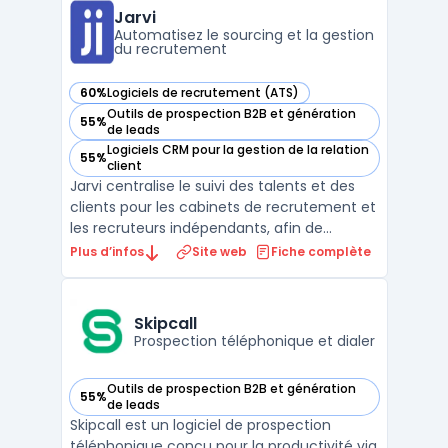
ainsi aux entreprises de maximiser leur
Jarvi
potentiel s ...
Automatisez le sourcing et la gestion
du recrutement
60%
Logiciels de recrutement (ATS)
— voir Jarvi dans cette catégorie
Outils de prospection B2B et génération
55%
— voir Jarvi dans cette catégorie
de leads
Logiciels CRM pour la gestion de la relation
55%
— voir Jarvi dans cette catégorie
client
Jarvi centralise le suivi des talents et des
clients pour les cabinets de recrutement et
les recruteurs indépendants, afin de
répondre à la multiplication des outils. Le
Plus d’infos
Site web
Fiche complète
logiciel réunit en une interface la gestion
d’un vivier, des conversations, des
opportunités, de la prospection et des
Skipcall
clients. Il ...
Prospection téléphonique et dialer
Outils de prospection B2B et génération
55%
— voir Skipcall dans cette catégorie
de leads
Skipcall est un logiciel de prospection
téléphonique conçu pour la productivité via