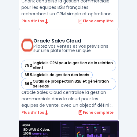
Charik centralise la gestion commerciale
pour les équipes B2B françaises
recherchant un CRM simple et opérationnel
couvrant toutes les étapes, de la gestion de
Plus d’infos
Fiche complète
contacts à l’émission de devis. Le produit
s’adresse aux PME, startups, fonds
d’investissement et cabinets de
Oracle Sales Cloud
recrutement pilotant leur pros ...
Pilotez vos ventes et vos prévisions
sur une plateforme unique
Logiciels CRM pour la gestion de la relation
75%
— voir Oracle Sales Cloud dans cette catégorie
client
65%
Logiciels de gestion des leads
— voir Oracle Sales Cloud dans cette catégorie
Outils de prospection B2B et génération
56%
— voir Oracle Sales Cloud dans cette catégorie
de leads
Oracle Sales Cloud centralise la gestion
commerciale dans le cloud pour les
équipes de vente, avec un objectif défini :
structurer l’exécution du cycle de vente sur
Plus d’infos
Fiche complète
des flux complexes, du premier contact à la
facturation. Cette plateforme intègre les
fonctionnalités nécessaires pour relier