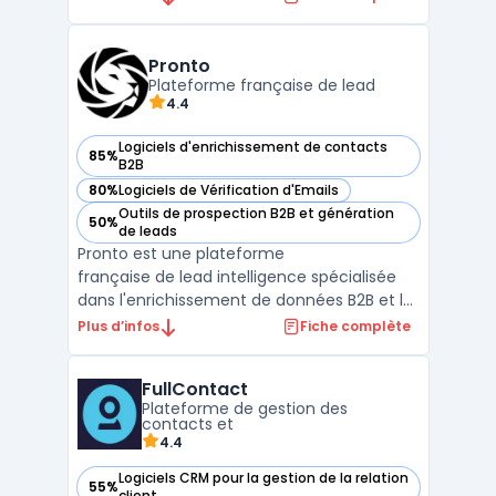
plateforme utilise l'intelligence artificielle
pour optimiser les stratégies de marketing
par e-mail, en se concentrant sur la
Pronto
personnalisatio ...
Plateforme française de lead
4.4
Logiciels d'enrichissement de contacts
85%
— voir Pronto dans cette catégorie
B2B
80%
Logiciels de Vérification d'Emails
— voir Pronto dans cette catégorie
Outils de prospection B2B et génération
50%
— voir Pronto dans cette catégorie
de leads
Pronto est une plateforme
française de lead intelligence spécialisée
dans l'enrichissement de données B2B et la
détection d'intent commerciaux. Elle
Plus d’infos
Fiche complète
centralise 100+ sources de données
pour enrichir les prospects b2b avec emails
FullContact
(99,5% accuracy) ...
Plateforme de gestion des
contacts et
4.4
Logiciels CRM pour la gestion de la relation
55%
— voir FullContact dans cette catégorie
client