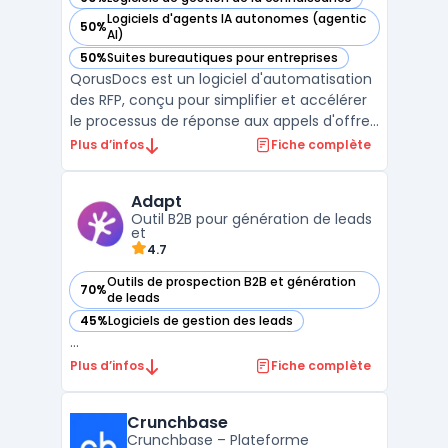
— voir QorusDocs dans cette catégorie
Logiciels d'agents IA autonomes (agentic
50%
— voir QorusDocs dans cette catégorie
AI)
50%
Suites bureautiques pour entreprises
— voir QorusDocs dans cette catégorie
QorusDocs est un logiciel d'automatisation
des RFP, conçu pour simplifier et accélérer
le processus de réponse aux appels d'offres
en centralisant les contenus, en améliorant
Plus d’infos
Fiche complète
la collaboration entre les équipes et en
augmentant la productivité. La plateforme
Adapt
permet aux entreprises de créer des propos
Outil B2B pour génération de leads
...
et
4.7
Outils de prospection B2B et génération
70%
— voir Adapt dans cette catégorie
de leads
45%
Logiciels de gestion des leads
— voir Adapt dans cette catégorie
...
Plus d’infos
Fiche complète
Crunchbase
Crunchbase – Plateforme