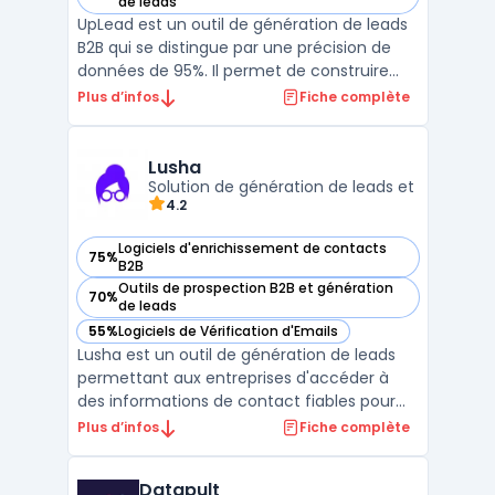
— voir Uplead dans cette catégorie
de leads
UpLead est un outil de génération de leads
B2B qui se distingue par une précision de
données de 95%. Il permet de construire
des listes de prospection exemptes de
Plus d’infos
Fiche complète
données erronées et de leads peu
qualifiés.La plateforme est appréciée pour
sa capacité à fournir des données de
Lusha
contact précises et véri ...
Solution de génération de leads et
4.2
Logiciels d'enrichissement de contacts
75%
— voir Lusha dans cette catégorie
B2B
Outils de prospection B2B et génération
70%
— voir Lusha dans cette catégorie
de leads
55%
Logiciels de Vérification d'Emails
— voir Lusha dans cette catégorie
Lusha est un outil de génération de leads
permettant aux entreprises d'accéder à
des informations de contact fiables pour
optimiser leurs activités de prospection.
Plus d’infos
Fiche complète
Adapté aux besoins des commerciaux,
recruteurs et professionnels du marketing,
Datapult
Lusha facilite la recherche et