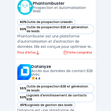
commerciales et marketing de repérer les
Phantombuster
visiteurs anonyme ...
Prospection et Automatisation
Web
60%
Outils de prospection LinkedIn
— voir Phantombuster dans cette catégorie
Outils de prospection B2B et génération
60%
— voir Phantombuster dans cette catégorie
de leads
Phantombuster est une plateforme
d'automatisation et d'extraction de
données. Elle est conçue pour optimiser les
stratégies de prospection en ligne.L'outil
Plus d’infos
Fiche complète
offre une gamme de "phantoms", ou
scripts, permettant des actions
Datanyze
automatisées sur différents réseaux
Accès aux données de contact B2B
sociaux et sites web. Avec Phantombuster,
avec
...
4.4
Outils de prospection B2B et génération
55%
— voir Datanyze dans cette catégorie
de leads
Logiciels d'enrichissement de contacts
50%
— voir Datanyze dans cette catégorie
B2B
45%
Logiciels de gestion des leads
— voir Datanyze dans cette catégorie
Datanyze est une plateforme de