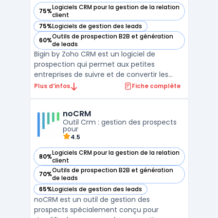
Logiciels CRM pour la gestion de la relation
75%
— voir Bigin by Zoho CRM dans cette catégorie
client
75%
Logiciels de gestion des leads
— voir Bigin by Zoho CRM dans cette catégorie
Outils de prospection B2B et génération
60%
— voir Bigin by Zoho CRM dans cette catégorie
de leads
Bigin by Zoho CRM est un logiciel de
prospection qui permet aux petites
entreprises de suivre et de convertir les
prospects. Il offre des fonctionnalités telles
Plus d’infos
Fiche complète
que la gestion des contacts, des tâches et
des calendriers, ainsi que des outils de
noCRM
reporting. Avec Bigin, les utilisateurs
Outil Crm : gestion des prospects
peuvent automat ...
pour
4.5
Logiciels CRM pour la gestion de la relation
80%
— voir noCRM dans cette catégorie
client
Outils de prospection B2B et génération
70%
— voir noCRM dans cette catégorie
de leads
65%
Logiciels de gestion des leads
— voir noCRM dans cette catégorie
noCRM est un outil de gestion des
prospects spécialement conçu pour