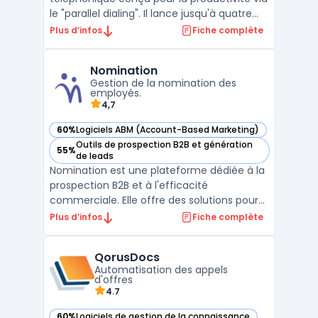
le "parallel dialing". Il lance jusqu'à quatre
appels simultanés pour supprimer l'attente.
Plus d’infos
Fiche complète
En automatisant la numérotation, l'outil
densifie les volumes d'appels et transforme
Nomination
le démarchage en un flux d'échanges cont
Gestion de la nomination des
...
employés.
4,7
60%
Logiciels ABM (Account-Based Marketing)
— voir Nomination dans cette catégorie
Outils de prospection B2B et génération
55%
— voir Nomination dans cette catégorie
de leads
Nomination est une plateforme dédiée à la
prospection B2B et à l'efficacité
commerciale. Elle offre des solutions pour
améliorer la prospection et la performance
Plus d’infos
Fiche complète
de la relation clients. La plateforme fournit
des données de qualité pour identifier de
QorusDocs
nouvelles opportunités business, effectuer
Automatisation des appels
des cib ...
d'offres
4.7
60%
Logiciels de gestion de la connaissance