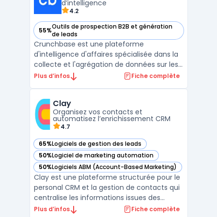
d’intelligence
4.2
Outils de prospection B2B et génération
55%
— voir Crunchbase dans cette catégorie
de leads
Crunchbase est une plateforme
d'intelligence d'affaires spécialisée dans la
collecte et l'agrégation de données sur les
entreprises, les startups, et les investisseurs.
Plus d’infos
Fiche complète
Elle fournit une base de données exhaustive
permettant aux utilisateurs de rechercher
Clay
des informations détaillées sur des millions
Organisez vos contacts et
...
automatisez l’enrichissement CRM
4.7
65%
Logiciels de gestion des leads
— voir Clay dans cette catégorie
50%
Logiciel de marketing automation
— voir Clay dans cette catégorie
50%
Logiciels ABM (Account-Based Marketing)
— voir Clay dans cette catégorie
Clay est une plateforme structurée pour le
personal CRM et la gestion de contacts qui
centralise les informations issues des
emails, réseaux sociaux et agendas afin
Plus d’infos
Fiche complète