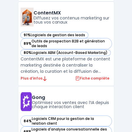
vente complet, depuis la génération du
pipeline commercial jusqu’au suivi avancé
ContentMX
des remontées clients, s’ad ...
Diffusez vos contenus marketing sur
tous vos canaux
91%
Logiciels de gestion des leads
— voir ContentMX dans cette catégorie
Outils de prospection B2B et génération
89%
— voir ContentMX dans cette catégorie
de leads
80%
Logiciels ABM (Account-Based Marketing)
— voir ContentMX dans cette catégorie
ContentMX est une plateforme de content
marketing destinée à centraliser la
création, la curation et la diffusion de
contenus dans un contexte de réseaux de
Plus d’infos
Fiche complète
partenaires commerciaux. Les entreprises
disposant de distributeurs ou de
consultants rencontrent la question de
Gong
maintenir une communication ré ...
Optimisez vos ventes avec l’IA depuis
chaque interaction client
Logiciels CRM pour la gestion de la
84%
— voir Gong dans cette catégorie
relation client
Logiciels d'analyse conversationnelle des
68%