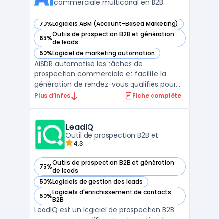
commerciale multicanal en B2B
70%
Logiciels ABM (Account-Based Marketing)
— voir AiSDR dans cette catégorie
Outils de prospection B2B et génération
65%
— voir AiSDR dans cette catégorie
de leads
50%
Logiciel de marketing automation
— voir AiSDR dans cette catégorie
AiSDR automatise les tâches de
prospection commerciale et facilite la
génération de rendez-vous qualifiés pour
les équipes orientées pipeline. Le produit
Plus d’infos
Fiche complète
cible les directions commerciales, les
équipes revenues et les sales leaders
impliqués dans la gestion de processus de
LeadIQ
prospection. En centralisan ...
Outil de prospection B2B et
4.3
Outils de prospection B2B et génération
75%
— voir LeadIQ dans cette catégorie
de leads
50%
Logiciels de gestion des leads
— voir LeadIQ dans cette catégorie
Logiciels d'enrichissement de contacts
50%
— voir LeadIQ dans cette catégorie
B2B
LeadIQ est un logiciel de prospection B2B