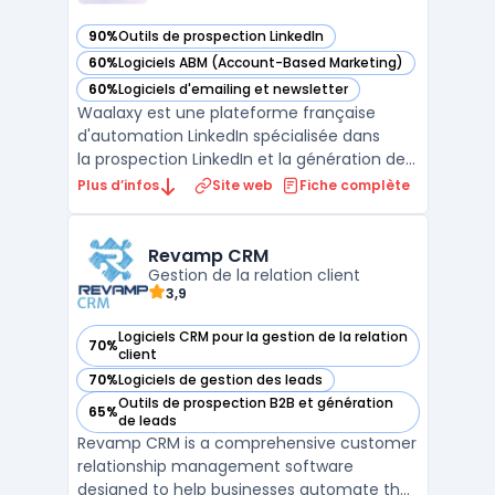
90%
Outils de prospection LinkedIn
— voir Waalaxy dans cette catégorie
60%
Logiciels ABM (Account-Based Marketing)
— voir Waalaxy dans cette catégorie
60%
Logiciels d'emailing et newsletter
— voir Waalaxy dans cette catégorie
Waalaxy est une plateforme française
d'automation LinkedIn spécialisée dans
la prospection LinkedIn et la génération de
leads B2B. Elle centralise l'automatisation
Plus d’infos
Site web
Fiche complète
des invitations, des messages directs et des
visites de profils LinkedIn dans une
extension Chrome intégrée. La solu ...
Revamp CRM
Gestion de la relation client
3,9
Logiciels CRM pour la gestion de la relation
70%
— voir Revamp CRM dans cette catégorie
client
70%
Logiciels de gestion des leads
— voir Revamp CRM dans cette catégorie
Outils de prospection B2B et génération
65%
— voir Revamp CRM dans cette catégorie
de leads
Revamp CRM is a comprehensive customer
relationship management software
designed to help businesses automate their