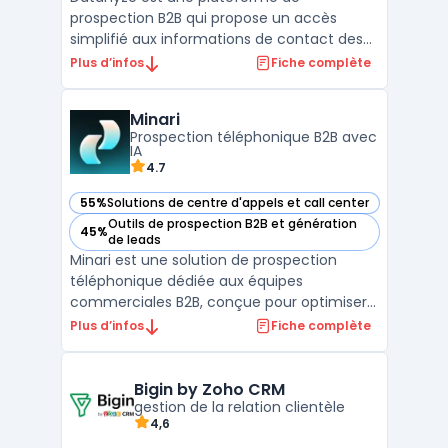
prospection B2B qui propose un accès
simplifié aux informations de contact des
prospects via une extension Google
Plus d’infos
Fiche complète
Chrome. Elle permet aux équipes
commerciales de collecter des données de
Minari
contact (emails, numéros directs) en
Prospection téléphonique B2B avec
temps réel à partir de sites tels que LinkedI
IA
...
4.7
55%
Solutions de centre d'appels et call center
— voir Minari dans cette catégorie
Outils de prospection B2B et génération
45%
— voir Minari dans cette catégorie
de leads
Minari est une solution de prospection
téléphonique dédiée aux équipes
commerciales B2B, conçue pour optimiser
la gestion et l’efficacité des appels
Plus d’infos
Fiche complète
sortants. Doté d’une
technologie AI avancée, le logiciel facilite
le cold calling à grande échelle en
Bigin by Zoho CRM
permettant d’a ...
gestion de la relation clientèle
4,6