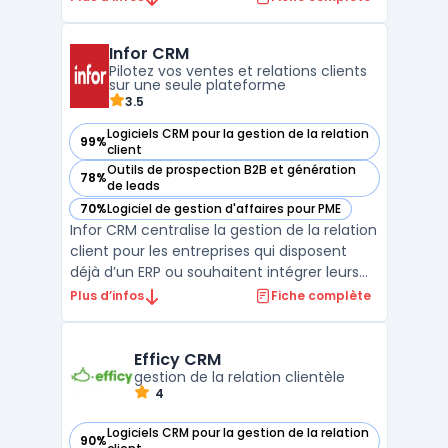
ciblée et personnalisée, améliorant
significativement l'engagement client.
Infor CRM
Grâce à ses techniques de gestion et de
Pilotez vos ventes et relations clients
suivi des leads, Divalto Weavy ...
sur une seule plateforme
3.5
Logiciels CRM pour la gestion de la relation
99%
— voir Infor CRM dans cette catégorie
client
Outils de prospection B2B et génération
78%
— voir Infor CRM dans cette catégorie
de leads
70%
Logiciel de gestion d'affaires pour PME
— voir Infor CRM dans cette catégorie
Infor CRM centralise la gestion de la relation
client pour les entreprises qui disposent
déjà d’un ERP ou souhaitent intégrer leurs
flux commerciaux et services. Ce logiciel
Plus d’infos
Fiche complète
cloud s’adresse aux équipes commerciales,
marketing et support impliquées dans le
suivi des clients sur toute la durée du cycl ...
Efficy CRM
gestion de la relation clientèle
4
Logiciels CRM pour la gestion de la relation
90%
— voir Efficy CRM dans cette catégorie