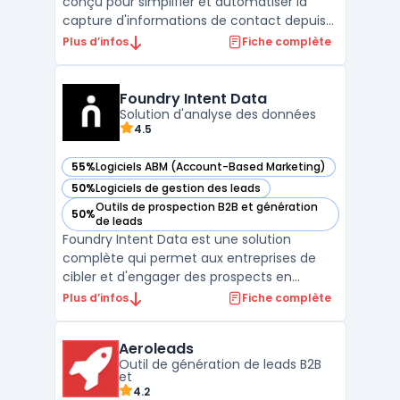
conçu pour simplifier et automatiser la
capture d'informations de contact depuis
des sources comme LinkedIn Sales
Plus d’infos
Fiche complète
Navigator. Il s'intègre parfaitement avec les
principaux outils CRM comme Salesforce et
HubSpot, permettant aux équipes
Foundry Intent Data
Solution d'analyse des données
commerciales d'enrichir ...
4.5
55%
Logiciels ABM (Account-Based Marketing)
— voir Foundry Intent Data dans cette catégorie
50%
Logiciels de gestion des leads
— voir Foundry Intent Data dans cette catégorie
Outils de prospection B2B et génération
50%
— voir Foundry Intent Data dans cette catégorie
de leads
Foundry Intent Data est une solution
complète qui permet aux entreprises de
cibler et d'engager des prospects en
analysant leurs comportements d'achat
Plus d’infos
Fiche complète
grâce à des données d'intention. Cette
technologie recueille des signaux à partir de
Aeroleads
multiples sources, telles que le web public,
Outil de génération de leads B2B
les médias sociaux, ...
et
4.2