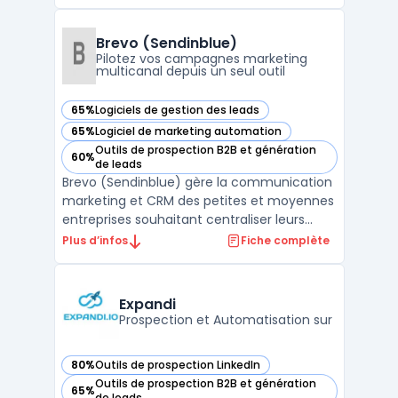
que professionnels et équipes disposent
d’un suivi organisé de leurs interactions.
L’outil couvre deux usages distincts :
Brevo (Sendinblue)
l’organisatio ...
Pilotez vos campagnes marketing
multicanal depuis un seul outil
65%
Logiciels de gestion des leads
— voir Brevo (Sendinblue) dans cette catégorie
65%
Logiciel de marketing automation
— voir Brevo (Sendinblue) dans cette catégorie
Outils de prospection B2B et génération
60%
— voir Brevo (Sendinblue) dans cette catégorie
de leads
Brevo (Sendinblue) gère la communication
marketing et CRM des petites et moyennes
entreprises souhaitant centraliser leurs
actions sans multiplier les outils. La
Plus d’infos
Fiche complète
plateforme s’adresse aux équipes qui
traitent un volume d’e-mails élevé et visent
à maîtriser leurs budgets, tout en
Expandi
respectant les exigen ...
Prospection et Automatisation sur
80%
Outils de prospection LinkedIn
— voir Expandi dans cette catégorie
Outils de prospection B2B et génération
65%
— voir Expandi dans cette catégorie
de leads