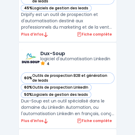
— voir Dripify dans cette catégorie
de leads
45%
Logiciels de gestion des leads
— voir Dripify dans cette catégorie
Dripify est un outil de prospection et
d'automatisation destiné aux
professionnels du marketing et de la vente.
La plateforme facilite la mise en place de
Plus d’infos
Fiche complète
campagnes de prospection automatisées
pour une interaction efficace avec les
leads.Grâce à ses fonctionnalités avancées,
Dux-Soup
Dripify permet de progra ...
logiciel d'automatisation Linkedin
4
Outils de prospection B2B et génération
60%
— voir Dux-Soup dans cette catégorie
de leads
60%
Outils de prospection LinkedIn
— voir Dux-Soup dans cette catégorie
50%
Logiciels de gestion des leads
— voir Dux-Soup dans cette catégorie
Dux-Soup est un outil spécialisé dans le
domaine du Linkedin Automation, ou
l'automatisation LinkedIn en français, conçu
pour les professionnels dc. Sa mission
Plus d’infos
Fiche complète
principale est d'optimiser et d'accélérer le
pipeline de ventes sur LinkedIn, permettant