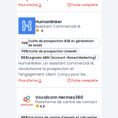
marketing automation process and
Plus d’infos
Fiche complète
optimize their sales pipeline. With its user-
friendly interface and multiple integrations,
Revamp CRM simplifies lead tracking, email
Humanlinker
marketing, custome ...
Assistant Commercial IA
4
Outils de prospection B2B et génération
70%
— voir Humanlinker dans cette catégorie
de leads
70%
Outils de prospection LinkedIn
— voir Humanlinker dans cette catégorie
55%
Logiciels ABM (Account-Based Marketing)
— voir Humanlinker dans cette catégorie
Humanlinker, un assistant commercial IA,
révolutionne la prospection et
l'engagement client. Conçu pour les
équipes de vente, ce logiciel utilise
Plus d’infos
Fiche complète
l'intelligence artificielle pour offrir une
hyper-personnalisation des ventes. Avec
Humanlinker, les utilisateurs peuvent créer
Vocalcom Hermes360
des messages de vente pers ...
Plateforme de centre de contact
4,9
65%
Solutions de centre d'appels et call center