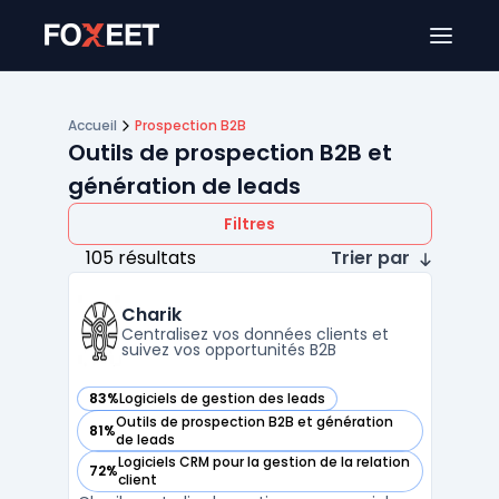
Ouver
Accueil
Prospection B2B
Outils de prospection B2B et
génération de leads
Filtres
105 résultats
Trier par
Charik
Centralisez vos données clients et
suivez vos opportunités B2B
83%
Logiciels de gestion des leads
— voir Charik dans cette catégorie
Outils de prospection B2B et génération
81%
— voir Charik dans cette catégorie
de leads
Logiciels CRM pour la gestion de la relation
72%
— voir Charik dans cette catégorie
client