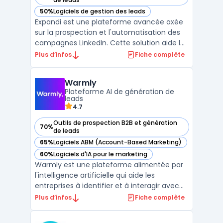
50%
Logiciels de gestion des leads
— voir Expandi dans cette catégorie
Expandi est une plateforme avancée axée
sur la prospection et l'automatisation des
campagnes LinkedIn. Cette solution aide les
entreprises à augmenter leur portée et leur
Plus d’infos
Fiche complète
engagement sur LinkedIn sans
compromettre la sécurité du compte.Utilisé
Warmly
principalement pour les campagnes de
Plateforme AI de génération de
prospection, Expandi ...
leads
4.7
Outils de prospection B2B et génération
70%
— voir Warmly dans cette catégorie
de leads
65%
Logiciels ABM (Account-Based Marketing)
— voir Warmly dans cette catégorie
60%
Logiciels d'IA pour le marketing
— voir Warmly dans cette catégorie
Warmly est une plateforme alimentée par
l'intelligence artificielle qui aide les
entreprises à identifier et à interagir avec
des visiteurs à fort potentiel sur leur site
Plus d’infos
Fiche complète
web, en se basant sur des signaux
d'intention. Elle permet aux équipes