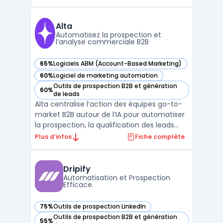
commerciales d'accéder à des données
précises et à jour sur les entreprises et les
décideurs, optimisant ainsi les efforts de
Alta
vente.Grâce ...
Automatisez la prospection et
l’analyse commerciale B2B
65%
Logiciels ABM (Account-Based Marketing)
— voir Alta dans cette catégorie
60%
Logiciel de marketing automation
— voir Alta dans cette catégorie
Outils de prospection B2B et génération
60%
— voir Alta dans cette catégorie
de leads
Alta centralise l’action des équipes go-to-
market B2B autour de l’IA pour automatiser
la prospection, la qualification des leads
entrants et l’analyse des revenus dans un
Plus d’infos
Fiche complète
même espace sécurisé. Le produit cible
directement les équipes sales development
et les directions RevOps confrontées à
Dripify
l’éparpil ...
Automatisation et Prospection
Efficace.
75%
Outils de prospection LinkedIn
— voir Dripify dans cette catégorie
Outils de prospection B2B et génération
55%