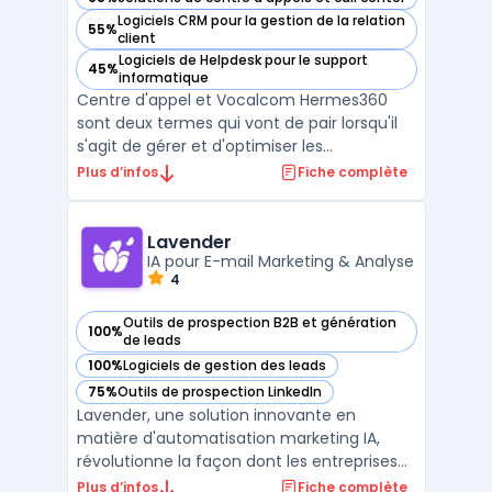
— voir Vocalcom Hermes360 dans cette catégorie
Logiciels CRM pour la gestion de la relation
55%
— voir Vocalcom Hermes360 dans cette catégorie
client
Logiciels de Helpdesk pour le support
45%
— voir Vocalcom Hermes360 dans cette catégorie
informatique
Centre d'appel et Vocalcom Hermes360
sont deux termes qui vont de pair lorsqu'il
s'agit de gérer et d'optimiser les
performances d'un centre d'appel.
Plus d’infos
Fiche complète
Vocalcom Hermes360 est une plateforme
multi-canal entièrement intégrée qui
permet de gérer l'interaction client dans un
Lavender
IA pour E-mail Marketing & Analyse
centre d'appel. Elle offre un ...
4
Outils de prospection B2B et génération
100%
— voir Lavender dans cette catégorie
de leads
100%
Logiciels de gestion des leads
— voir Lavender dans cette catégorie
75%
Outils de prospection LinkedIn
— voir Lavender dans cette catégorie
Lavender, une solution innovante en
matière d'automatisation marketing IA,
révolutionne la façon dont les entreprises
interagissent avec leurs clients. Cette
Plus d’infos
Fiche complète