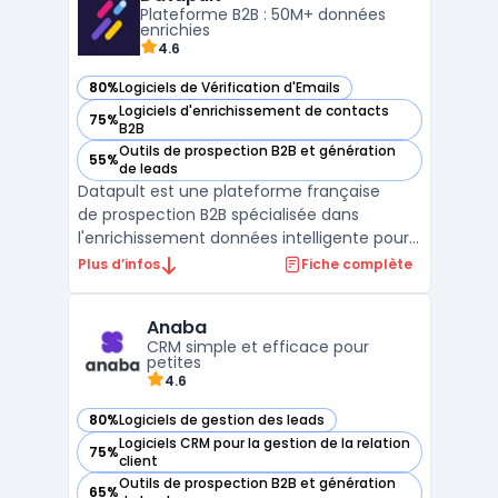
Plateforme B2B : 50M+ données
l'enrichissement des donné ...
enrichies
4.6
80%
Logiciels de Vérification d'Emails
— voir Datapult dans cette catégorie
Logiciels d'enrichissement de contacts
75%
— voir Datapult dans cette catégorie
B2B
Outils de prospection B2B et génération
55%
— voir Datapult dans cette catégorie
de leads
Datapult est une plateforme française
de prospection B2B spécialisée dans
l'enrichissement données intelligente pour
acquisition clients. Elle centralise 50M+
Plus d’infos
Fiche complète
données entreprises France/EU sourced via
orchestration IA (Big Data + Open Data)
Anaba
avec moteur recherche B2B performant. L ...
CRM simple et efficace pour
petites
4.6
80%
Logiciels de gestion des leads
— voir Anaba dans cette catégorie
Logiciels CRM pour la gestion de la relation
75%
— voir Anaba dans cette catégorie
client
Outils de prospection B2B et génération
65%