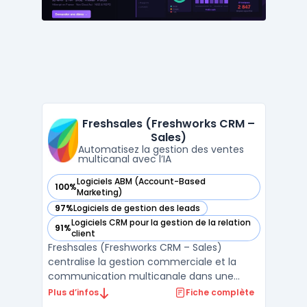
campagnes ...
Freshsales (Freshworks CRM –
Sales)
Automatisez la gestion des ventes
multicanal avec l’IA
Logiciels ABM (Account-Based
100%
— voir Freshsales (Freshworks CRM – Sales) dans cette caté
Marketing)
97%
Logiciels de gestion des leads
— voir Freshsales (Freshworks CRM – Sales) dans cette caté
Logiciels CRM pour la gestion de la relation
91%
— voir Freshsales (Freshworks CRM – Sales) dans cette caté
client
Freshsales (Freshworks CRM – Sales)
centralise la gestion commerciale et la
communication multicanale dans une
interface organisée pour les équipes de
Plus d’infos
Fiche complète
vente. La capacité à piloter le cycle de