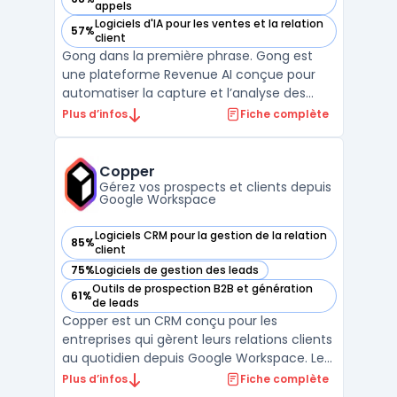
— voir Gong dans cette catégorie
appels
Logiciels d'IA pour les ventes et la relation
57%
— voir Gong dans cette catégorie
client
Gong dans la première phrase. Gong est
une plateforme Revenue AI conçue pour
automatiser la capture et l’analyse des
interactions clients. Elle centralise en temps
Plus d’infos
Fiche complète
réel toutes les données issues des
échanges entre équipes revenue et
acheteurs, afin de fournir des insights
Copper
factuels sur les actions à ...
Gérez vos prospects et clients depuis
Google Workspace
Logiciels CRM pour la gestion de la relation
85%
— voir Copper dans cette catégorie
client
75%
Logiciels de gestion des leads
— voir Copper dans cette catégorie
Outils de prospection B2B et génération
61%
— voir Copper dans cette catégorie
de leads
Copper est un CRM conçu pour les
entreprises qui gèrent leurs relations clients
au quotidien depuis Google Workspace. Les
équipes qui travaillent sur Gmail, Calendar
Plus d’infos
Fiche complète
et Drive rencontrent souvent une