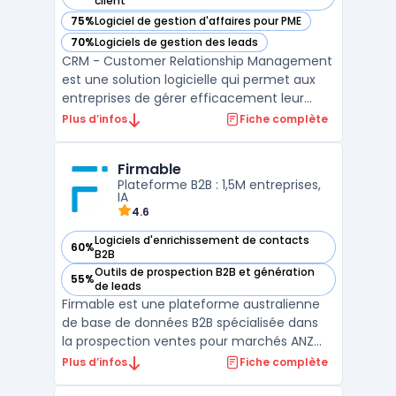
client
75%
Logiciel de gestion d'affaires pour PME
— voir Efficy CRM dans cette catégorie
70%
Logiciels de gestion des leads
— voir Efficy CRM dans cette catégorie
CRM - Customer Relationship Management
est une solution logicielle qui permet aux
entreprises de gérer efficacement leur
relation client. Efficy CRM est l’un des
Plus d’infos
Fiche complète
logiciels CRM les plus complets du marché,
offrant une solution de gestion de la
Firmable
relation client tout-en-un pour les PME et
Plateforme B2B : 1,5M entreprises,
grandes entrep ...
IA
4.6
Logiciels d'enrichissement de contacts
60%
— voir Firmable dans cette catégorie
B2B
Outils de prospection B2B et génération
55%
— voir Firmable dans cette catégorie
de leads
Firmable est une plateforme australienne
de base de données B2B spécialisée dans
la prospection ventes pour marchés ANZ
(Australie, Nouvelle-Zélande). Elle centralise
Plus d’infos
Fiche complète
1.5M+ companies avec 10M+ contacts