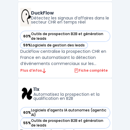
multiplicité de canaux et des transferts
d’informations entre différents outils.
DuckFlow
Copper permet la cen ...
Détectez les signaux d’affaires dans le
secteur CHR en temps réel
Outils de prospection B2B et génération
60%
— voir DuckFlow dans cette catégorie
de leads
59%
Logiciels de gestion des leads
— voir DuckFlow dans cette catégorie
DuckFlow centralise la prospection CHR en
France en automatisant la détection
d’événements commerciaux sur les
marchés des cafés, hôtels et restaurants.
Plus d’infos
Fiche complète
Ce service s’adresse aux éditeurs SaaS,
fournisseurs ou cabinets de services pour
faciliter l’identification rapide de nouveaux
11x
projets, ouvertures ...
Automatisez la prospection et la
qualification en B2B
Logiciels d'agents IA autonomes (agentic
60%
— voir 11x dans cette catégorie
AI)
Outils de prospection B2B et génération
55%
— voir 11x dans cette catégorie
de leads