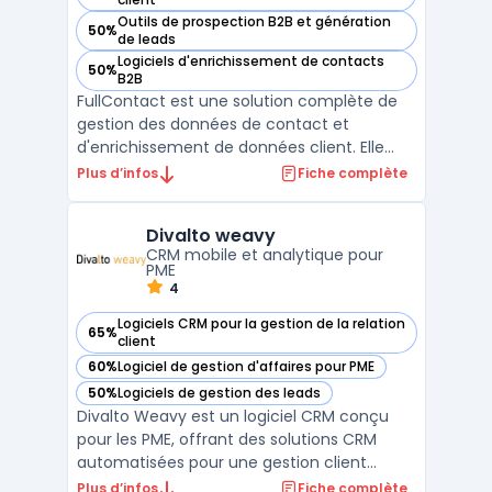
Outils de prospection B2B et génération
50%
— voir FullContact dans cette catégorie
de leads
Logiciels d'enrichissement de contacts
50%
— voir FullContact dans cette catégorie
B2B
FullContact est une solution complète de
gestion des données de contact et
d'enrichissement de données client. Elle
permet aux entreprises de centraliser,
Plus d’infos
Fiche complète
unifier et enrichir leurs informations de
contact, améliorant ainsi la qualité et la
Divalto weavy
précision des données utilisées pour la
CRM mobile et analytique pour
gestion de la relati ...
PME
4
Logiciels CRM pour la gestion de la relation
65%
— voir Divalto weavy dans cette catégorie
client
60%
Logiciel de gestion d'affaires pour PME
— voir Divalto weavy dans cette catégorie
50%
Logiciels de gestion des leads
— voir Divalto weavy dans cette catégorie
Divalto Weavy est un logiciel CRM conçu
pour les PME, offrant des solutions CRM
automatisées pour une gestion client
efficace. Il permet une communication
Plus d’infos
Fiche complète