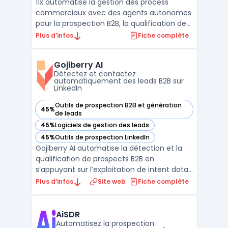
11x automatise la gestion des process
commerciaux avec des agents autonomes
pour la prospection B2B, la qualification de
leads et la prise de rendez-vous. Entreprises
Plus d’infos
Fiche complète
et équipes commerciales utilisent 11x pour
traiter rapidement le volume croissant de
Gojiberry AI
contacts multi-sources, sans allonger les
Détectez et contactez
cycles ...
automatiquement des leads B2B sur
LinkedIn
Outils de prospection B2B et génération
45%
— voir Gojiberry AI dans cette catégorie
de leads
45%
Logiciels de gestion des leads
— voir Gojiberry AI dans cette catégorie
45%
Outils de prospection LinkedIn
— voir Gojiberry AI dans cette catégorie
Gojiberry AI automatise la détection et la
qualification de prospects B2B en
s’appuyant sur l’exploitation de intent data.
Ce logiciel s’adresse aux fondateurs, aux
Plus d’infos
Site web
Fiche complète
équipes commerciales réduites et aux SDR
impliqués dans la génération de leads sans
multiplier les outils. De nombreuses petites
AiSDR
entrep ...
Automatisez la prospection