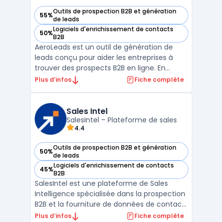
Outils de prospection B2B et génération
55%
— voir Aeroleads dans cette catégorie
de leads
Logiciels d'enrichissement de contacts
50%
— voir Aeroleads dans cette catégorie
B2B
AeroLeads est un outil de génération de
leads conçu pour aider les entreprises à
trouver des prospects B2B en ligne. En
utilisant cette plateforme, les utilisateurs
Plus d’infos
Fiche complète
peuvent extraire des informations de
contact, telles que des adresses e-mail et
des numéros de téléphone, depuis des sites
Sales Intel
web comme Li ...
SalesIntel – Plateforme de sales
4.4
Outils de prospection B2B et génération
50%
— voir Sales Intel dans cette catégorie
de leads
Logiciels d'enrichissement de contacts
45%
— voir Sales Intel dans cette catégorie
B2B
SalesIntel est une plateforme de Sales
Intelligence spécialisée dans la prospection
B2B et la fourniture de données de contact
enrichies. Elle permet aux équipes
Plus d’infos
Fiche complète