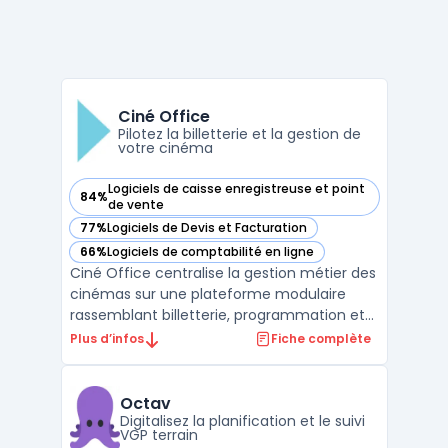
Ciné Office
Pilotez la billetterie et la gestion de
votre cinéma
Logiciels de caisse enregistreuse et point
84%
— voir Ciné Office dans cette catégorie
de vente
77%
Logiciels de Devis et Facturation
— voir Ciné Office dans cette catégorie
66%
Logiciels de comptabilité en ligne
— voir Ciné Office dans cette catégorie
Ciné Office centralise la gestion métier des
cinémas sur une plateforme modulaire
rassemblant billetterie, programmation et
opérations courantes. Les exploitants
Plus d’infos
Fiche complète
disposent ainsi d’un système pour organiser
la gestion quotidienne des salles, qu’elles
soient uniques ou réparties sur plusieurs
Octav
sites de ...
Digitalisez la planification et le suivi
VGP terrain