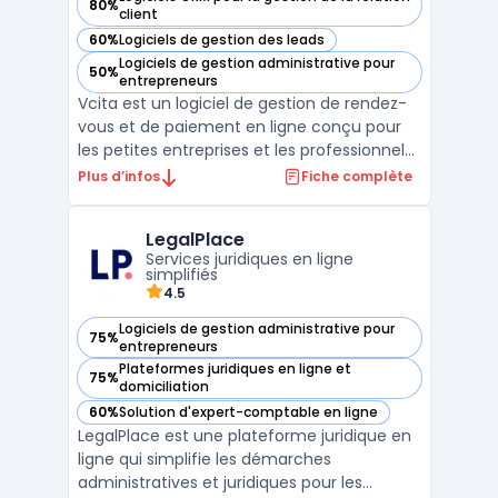
80%
— voir vcita dans cette catégorie
client
60%
Logiciels de gestion des leads
— voir vcita dans cette catégorie
Logiciels de gestion administrative pour
50%
— voir vcita dans cette catégorie
entrepreneurs
Vcita est un logiciel de gestion de rendez-
vous et de paiement en ligne conçu pour
les petites entreprises et les professionnels
indépendants. Il offre une gamme
Plus d’infos
Fiche complète
complète d'outils pour aider les utilisateurs
à gérer leur entreprise, à communiquer
LegalPlace
avec leurs clients et à automatiser les
Services juridiques en ligne
tâches admini ...
simplifiés
4.5
Logiciels de gestion administrative pour
75%
— voir LegalPlace dans cette catégorie
entrepreneurs
Plateformes juridiques en ligne et
75%
— voir LegalPlace dans cette catégorie
domiciliation
60%
Solution d'expert-comptable en ligne
— voir LegalPlace dans cette catégorie
LegalPlace est une plateforme juridique en
ligne qui simplifie les démarches
administratives et juridiques pour les