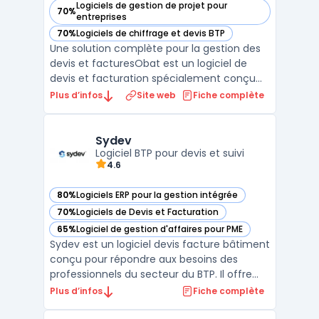
Logiciels de gestion de projet pour
70%
— voir Obat dans cette catégorie
entreprises
70%
Logiciels de chiffrage et devis BTP
— voir Obat dans cette catégorie
Une solution complète pour la gestion des
devis et facturesObat est un logiciel de
devis et facturation spécialement conçu
pour les artisans et les entreprises du BTP. Il
Plus d’infos
Site web
Fiche complète
permet de créer des devis précis et des
factures conformes en quelques clics, tout
en garantissant une gestion fluide et
Sydev
efficace ...
Logiciel BTP pour devis et suivi
4.6
80%
Logiciels ERP pour la gestion intégrée
— voir Sydev dans cette catégorie
70%
Logiciels de Devis et Facturation
— voir Sydev dans cette catégorie
65%
Logiciel de gestion d'affaires pour PME
— voir Sydev dans cette catégorie
Sydev est un logiciel devis facture bâtiment
conçu pour répondre aux besoins des
professionnels du secteur du BTP. Il offre
une solution centralisée pour la gestion des
Plus d’infos
Fiche complète
devis, des factures et du suivi administratif