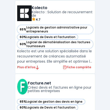
Nutcache offre une solution tout-en-un
Kolecto
pour la gestion des projets, la collaboration,
Kolecto : Solution de recouvrement
la ...
de
4.7
Logiciels de gestion administrative pour
65%
— voir Kolecto dans cette catégorie
entrepreneurs
60%
Logiciels de Devis et Facturation
— voir Kolecto dans cette catégorie
Logiciel de dématérialisation des factures
60%
— voir Kolecto dans cette catégorie
fournisseurs
Kolecto est une solution spécialisée dans le
recouvrement de créances automatisé
pour entreprises. Elle simplifie et optimise le
suivi des paiements clients grâce à des
Plus d’infos
Fiche complète
outils de centralisation des créances et
d'automatisation des relances. Kolecto aide
les entreprises à minimiser les risques
Facture.net
d'impa ...
Créez devis et factures en ligne pour
petites entreprises
65%
Logiciel de gestion des devis en ligne
— voir Facture.net dans cette catégorie
60%
Logiciels de Devis et Facturation
— voir Facture.net dans cette catégorie