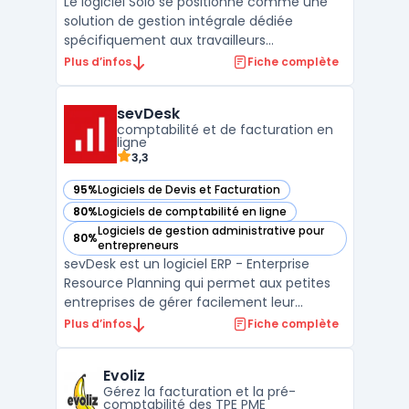
Le logiciel Solo se positionne comme une
solution de gestion intégrale dédiée
spécifiquement aux travailleurs
indépendants sous le régime de la micro-
Plus d’infos
Fiche complète
entreprise. Cet outil gestion solopreneur
centralise l’ensemble des tâches
sevDesk
administratives obligatoires, de la création
comptabilité et de facturation en
des documents commerciaux au s ...
ligne
3,3
95%
Logiciels de Devis et Facturation
— voir sevDesk dans cette catégorie
80%
Logiciels de comptabilité en ligne
— voir sevDesk dans cette catégorie
Logiciels de gestion administrative pour
80%
— voir sevDesk dans cette catégorie
entrepreneurs
sevDesk est un logiciel ERP - Enterprise
Resource Planning qui permet aux petites
entreprises de gérer facilement leur
comptabilité et leurs finances. Il offre une
Plus d’infos
Fiche complète
interface utilisateur simple et intuitive pour
effectuer des tâches telles que les
Evoliz
factures, les paiements, les devis et la
Gérez la facturation et la pré-
gestion de l ...
comptabilité des TPE PME