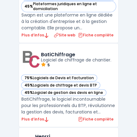
Plateformes juridiques en ligne et
45%
— voir Swapn dans cette catégorie
domiciliation
Swapn est une plateforme en ligne dédiée
à la création d'entreprise et à la gestion
comptable. Elle propose un
accompagnement personnalisé pour les
Plus d’infos
Site web
Fiche complète
entrepreneurs, depuis le choix du statut
juridique jusqu'à l'immatriculation de la
société. Swapn se distingue par des tarifs
BatiChiffrage
attractifs, offrant la cré ...
Logiciel de chiffrage de chantier.
5
75%
Logiciels de Devis et Facturation
— voir BatiChiffrage dans cette catégorie
45%
Logiciels de chiffrage et devis BTP
— voir BatiChiffrage dans cette catégorie
45%
Logiciel de gestion des devis en ligne
— voir BatiChiffrage dans cette catégorie
BatiChiffrage, le logiciel incontournable
pour les professionnels du BTP, révolutionne
la gestion des devis, facturations et
chiffrages. Conçu spécifiquement pour les
Plus d’infos
Fiche complète
besoins du secteur de la construction et de
la rénovation, il offre une estimation rapide
Henrri