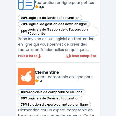
Facturation en ligne pour petites
des factures fournisseurs ...
4,6
90%
Logiciels de Devis et Facturation
— voir Zoho Invoice dans cette catégorie
70%
Logiciel de gestion des devis en ligne
— voir Zoho Invoice dans cette catégorie
Logiciels de Gestion de la Facturation
65%
— voir Zoho Invoice dans cette catégorie
Récurrente
Zoho Invoice est un logiciel de facturation
en ligne qui vous permet de créer des
factures professionnelles en quelques
minutes. Il offre également la possibilité de
Plus d’infos
Fiche complète
créer des devis et de les convertir en
factures en un seul clic. Zoho Invoice
propose des fonctionnalités telles que la
Clementine
gestion des pa ...
Expert-comptable en ligne pour
4
100%
Logiciels de comptabilité en ligne
— voir Clementine dans cette catégorie
80%
Logiciels de Devis et Facturation
— voir Clementine dans cette catégorie
75%
Solution d'expert-comptable en ligne
— voir Clementine dans cette catégorie
Clementine est un expert-comptable en
ligne conçu pour les entrepreneurs. Cette