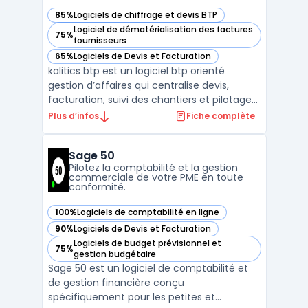
85%
Logiciels de chiffrage et devis BTP
— voir Kalitics dans cette catégorie
Logiciel de dématérialisation des factures
75%
— voir Kalitics dans cette catégorie
fournisseurs
65%
Logiciels de Devis et Facturation
— voir Kalitics dans cette catégorie
kalitics btp est un logiciel btp orienté
gestion d’affaires qui centralise devis,
facturation, suivi des chantiers et pilotage
financier au sein d’un erp btp accessible en
Plus d’infos
Fiche complète
ligne. L’outil couvre le cycle complet :
chiffrage, CRM, achats, stocks, pointage RH
Sage 50
et reporting, avec une approche conçue
Pilotez la comptabilité et la gestion
pour ...
commerciale de votre PME en toute
conformité.
100%
Logiciels de comptabilité en ligne
— voir Sage 50 dans cette catégorie
90%
Logiciels de Devis et Facturation
— voir Sage 50 dans cette catégorie
Logiciels de budget prévisionnel et
75%
— voir Sage 50 dans cette catégorie
gestion budgétaire
Sage 50 est un logiciel de comptabilité et
de gestion financière conçu
spécifiquement pour les petites et