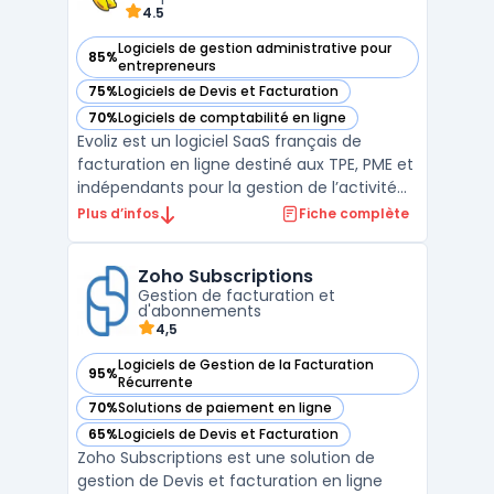
4.5
Logiciels de gestion administrative pour
85%
— voir Evoliz dans cette catégorie
entrepreneurs
75%
Logiciels de Devis et Facturation
— voir Evoliz dans cette catégorie
70%
Logiciels de comptabilité en ligne
— voir Evoliz dans cette catégorie
Evoliz est un logiciel SaaS français de
facturation en ligne destiné aux TPE, PME et
indépendants pour la gestion de l’activité
commerciale et de la pré-comptabilité
Plus d’infos
Fiche complète
sans service comptable interne. Il répond
aux exigences des métiers pour la création
Zoho Subscriptions
de devis, le suivi des paiements clients, la
Gestion de facturation et
conf ...
d'abonnements
4,5
Logiciels de Gestion de la Facturation
95%
— voir Zoho Subscriptions dans cette catégorie
Récurrente
70%
Solutions de paiement en ligne
— voir Zoho Subscriptions dans cette catégorie
65%
Logiciels de Devis et Facturation
— voir Zoho Subscriptions dans cette catégorie
Zoho Subscriptions est une solution de
gestion de Devis et facturation en ligne