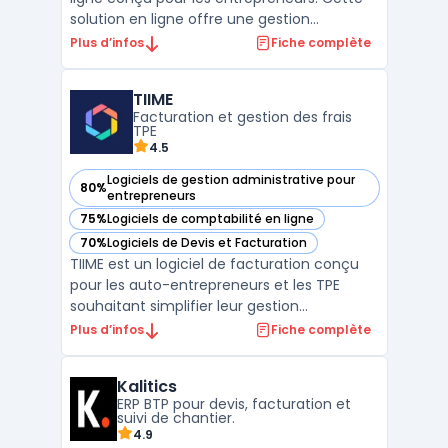
solution en ligne offre une gestion
comptable simplifiée, permettant la
Plus d’infos
Fiche complète
synchronisation bancaire, la facturation, le
suivi en temps réel des indicateurs clés et
TIIME
la création de bilans comptables certifiés.
Facturation et gestion des frais
Fort de plus de ...
TPE
4.5
Logiciels de gestion administrative pour
80%
— voir TIIME dans cette catégorie
entrepreneurs
75%
Logiciels de comptabilité en ligne
— voir TIIME dans cette catégorie
70%
Logiciels de Devis et Facturation
— voir TIIME dans cette catégorie
TIIME est un logiciel de facturation conçu
pour les auto-entrepreneurs et les TPE
souhaitant simplifier leur gestion
administrative. Cette solution permet de
Plus d’infos
Fiche complète
créer et envoyer des factures et devis en
quelques clics tout en assurant la
Kalitics
conformité légale des documents émis.
ERP BTP pour devis, facturation et
Grâce à son interface intui ...
suivi de chantier.
4.9