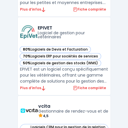
pour les petites et moyennes entreprises.
Cette plateforme offre des fonctionnalités
Plus d’infos
Fiche complète
avancées telles que la création de factures
récurrentes, la gestion des abonnements, le
suivi des paiements et la gestion des taxes.
EPIVET
La ...
Logiciel de gestion pour
vétérinaires
80%
Logiciels de Devis et Facturation
— voir EPIVET dans cette catégorie
70%
Logiciels ERP pour sociétés de services
— voir EPIVET dans cette catégorie
50%
Logiciels de gestion des stocks (WMS)
— voir EPIVET dans cette catégorie
EPIVET est un logiciel conçu spécifiquement
pour les vétérinaires, offrant une gamme
complète de solutions pour la gestion des
cabinets vétérinaires. Ce logiciel vous
Plus d’infos
Fiche complète
permet de vous concentrer sur votre cœur
de métier en réduisant le temps consacré
aux tâches administratives à faible valeur
vcita
ajoutée. ...
Gestionnaire de rendez-vous et de
4,5
Logiciels CRM pour la gestion de la relation