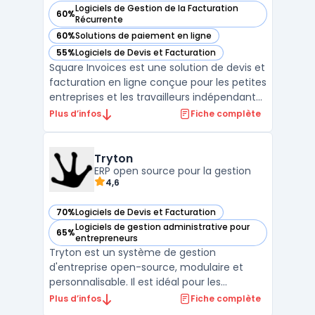
Logiciels de Gestion de la Facturation
60%
— voir Square Invoices dans cette catégorie
Récurrente
60%
Solutions de paiement en ligne
— voir Square Invoices dans cette catégorie
55%
Logiciels de Devis et Facturation
— voir Square Invoices dans cette catégorie
Square Invoices est une solution de devis et
facturation en ligne conçue pour les petites
entreprises et les travailleurs indépendants.
Avec Square Invoices, vous pouvez créer,
Plus d’infos
Fiche complète
envoyer et suivre vos factures en quelques
minutes seulement. L'application offre
également des fonctionnalités de
Tryton
paiement ...
ERP open source pour la gestion
4,6
70%
Logiciels de Devis et Facturation
— voir Tryton dans cette catégorie
Logiciels de gestion administrative pour
65%
— voir Tryton dans cette catégorie
entrepreneurs
Tryton est un système de gestion
d'entreprise open-source, modulaire et
personnalisable. Il est idéal pour les
entreprises ayant des besoins spécifiques
Plus d’infos
Fiche complète
en matière de gestion de la chaîne