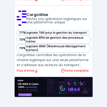
du cycle locatif : création de fiches biens,
indexation des locataires, gestion des
contrats, automatisation des documents
CargoWise
réglement ...
Pilotez vos opérations logistiques sur
une plateforme unique
77%
Logiciels TMS pour la gestion du transport
— voir CargoWise dans cette catégorie
Logiciels BPM de gestion des processus
73%
— voir CargoWise dans cette catégorie
métier
Logiciels WMS (Warehouse Management
73%
— voir CargoWise dans cette catégorie
System)
CargoWise centralise les opérations de la
chaîne logistique sur une seule plateforme
et s’adresse aux acteurs du transport
international. Dans un contexte où la
Plus d’infos
Fiche complète
gestion multi-sites, le respect des
réglementations et le suivi des expéditions
exigent une coordination, CargoWise relie
les différents do ...