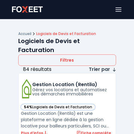
Ouver
Accueil
Logiciels de Devis et Facturation
Logiciels de Devis et
Facturation
Filtres
84 résultats
Trier par
Gestion Location (Rentila)
Gérez vos locations et automatisez
vos démarches immobilières
54%
Logiciels de Devis et Facturation
— voir Gestion Location (Rentila) dans cette catégorie
Gestion Location (Rentila) est une
plateforme en ligne dédiée à la gestion
locative pour bailleurs particuliers, SCI ou
petites sociétés. L’outil centralise les étapes
Plus d’infos
Fiche complète