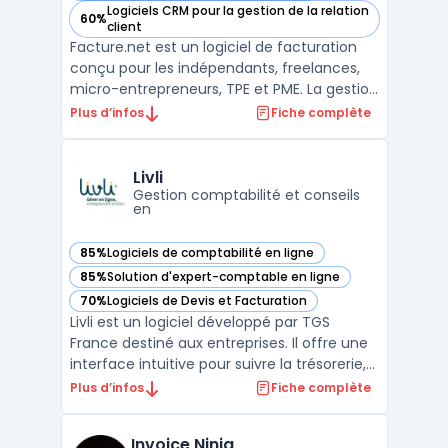
Logiciels CRM pour la gestion de la relation
60%
— voir Facture.net dans cette catégorie
client
Facture.net est un logiciel de facturation
conçu pour les indépendants, freelances,
micro-entrepreneurs, TPE et PME. La gestion
de devis et de factures représente une
Plus d’infos
Fiche complète
activité courante, impliquant le respect de
la loi anti-fraude TVA et de la facturation
électronique. Facture.net centralise ces
Livli
proc ...
Gestion comptabilité et conseils
en
85%
Logiciels de comptabilité en ligne
— voir Livli dans cette catégorie
85%
Solution d'expert-comptable en ligne
— voir Livli dans cette catégorie
70%
Logiciels de Devis et Facturation
— voir Livli dans cette catégorie
Livli est un logiciel développé par TGS
France destiné aux entreprises. Il offre une
interface intuitive pour suivre la trésorerie,
gérer les factures et avoir une vision claire
Plus d’infos
Fiche complète
de la situation financière.En complément
de ses fonctionnalités principales, Livli
Invoice Ninja