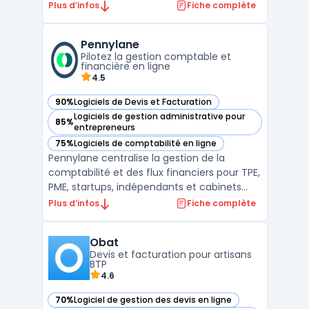
moyennes entreprises. Avec ses
Plus d’infos
Fiche complète
fonctionnalités avancées, il permet une
gestion efficace des comptes clients et
Pennylane
fournisseurs, la gestion des stocks, la
Pilotez la gestion comptable et
facturation, la gestion des salaires et le ...
financière en ligne
4.5
90%
Logiciels de Devis et Facturation
— voir Pennylane dans cette catégorie
Logiciels de gestion administrative pour
85%
— voir Pennylane dans cette catégorie
entrepreneurs
75%
Logiciels de comptabilité en ligne
— voir Pennylane dans cette catégorie
Pennylane centralise la gestion de la
comptabilité et des flux financiers pour TPE,
PME, startups, indépendants et cabinets
d’expertise comptable. La plateforme SaaS
Plus d’infos
Fiche complète
traite le suivi des flux, permet la collecte
centralisée des justificatifs, la gestion des
Obat
accès collaboratifs pour clients et experts ...
Devis et facturation pour artisans
BTP
4.6
70%
Logiciel de gestion des devis en ligne
— voir Obat dans cette catégorie