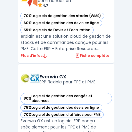
commandes en
4,7
70%
Logiciels de gestion des stocks (WMS)
— voir erplain dans cette catégorie
60%
Logiciel de gestion des devis en ligne
— voir erplain dans cette catégorie
55%
Logiciels de Devis et Facturation
— voir erplain dans cette catégorie
erplain est une solution cloud de gestion de
stocks et de commandes conçue pour les
PME. Cette ERP - Enterprise Resource
Planning offre une interface intuitive ainsi
Plus d’infos
Fiche complète
qu'une intégration facile avec des services
de vente en ligne tels que Shopify, Magento
et WooCommerce. Avec erplain, vous
Everwin GX
pouvez gére ...
ERP flexible pour TPE et PME
Logiciel de gestion des congés et
80%
— voir Everwin GX dans cette catégorie
absences
75%
Logiciel de gestion des devis en ligne
— voir Everwin GX dans cette catégorie
70%
Logiciel de gestion d'affaires pour PME
— voir Everwin GX dans cette catégorie
Everwin GX est un logiciel ERP conçu
spécialement pour les TPE et PME de