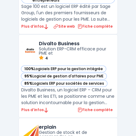
entrepreneurs
Sage 100 est un logiciel ERP édité par Sage
Group, l'un des premiers fournisseurs de
logiciels de gestion pour les PME. La suite
couvre la comptabilité générale, la gestion
Plus d’infos
Site web
Fiche complète
commerciale (devis, commandes,
facturation), la gestion de trésorerie et la
Divalto Business
paie dans un environnement intégré.
Solution ERP-CRM efficace pour
Disponible en m ...
PME et
4
100%
Logiciels ERP pour la gestion intégrée
— voir Divalto Business dans cette catégorie
95%
Logiciel de gestion d'affaires pour PME
— voir Divalto Business dans cette catégorie
85%
Logiciels ERP pour sociétés de services
— voir Divalto Business dans cette catégorie
Divalto Business, un logiciel ERP – CRM pour
les PME et les ETI, se positionne comme une
solution incontournable pour la gestion
d'entreprise. Conçu pour améliorer
Plus d’infos
Fiche complète
l'efficacité opérationnelle, ce logiciel
intègre des fonctionnalités
erplain
d'automatisation des processus d'affaires,
Gestion de stock et de
rendant les tâches admin ...