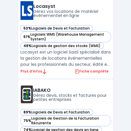
conformité réglementaire. L’interface
Locasyst
propose une prise en main ...
Gérez vos locations de matériel
événementiel en ligne
53%
Logiciels de Devis et Facturation
— voir Locasyst dans cette catégorie
Logiciels WMS (Warehouse Management
51%
— voir Locasyst dans cette catégorie
System)
48%
Logiciels de gestion des stocks (WMS)
— voir Locasyst dans cette catégorie
Locasyst est un logiciel SaaS spécialisé dans
la gestion de locations événementielles
pour les professionnels du secteur, édité en
France et conçu pour les PME disposant de
Plus d’infos
Fiche complète
multi-dépôts ou ayant des besoins
avancés de suivi matériel. Il traite la
question de la centralisation du suivi des
IABAKO
stocks évé ...
Gérez devis, stocks et factures pour
petites entreprises
89%
Logiciels de Devis et Facturation
— voir IABAKO dans cette catégorie
Logiciels de Gestion de la Facturation
75%
— voir IABAKO dans cette catégorie
Récurrente
74%
Logiciel de gestion des devis en ligne