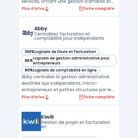
services, offrant une gestion d'affaires et
de projets efficace et intégrée. Ce ERP
Plus d’infos
Fiche complète
personnalisable s'adapte parfaitement aux
besoins spécifiques de chaque entreprise,
permettant une gestion souple et une
Abby
personnalisation en pr ...
Centralisez facturation et
comptabilité pour indépendants
100%
Logiciels de Devis et Facturation
— voir Abby dans cette catégorie
Logiciels de gestion administrative pour
95%
— voir Abby dans cette catégorie
entrepreneurs
90%
Logiciels de comptabilité en ligne
— voir Abby dans cette catégorie
Abby centralise la gestion administrative
destinée aux indépendants, micro-
entrepreneurs et petites structures par le
biais d’une plateforme en ligne accessible
Plus d’infos
Fiche complète
sur navigateur et mobile. Le logiciel offre
des outils pour suivre les flux de revenus, la
facturation et le respect des obligations
Kiwili
légale ...
Gestion de projet et facturation
en