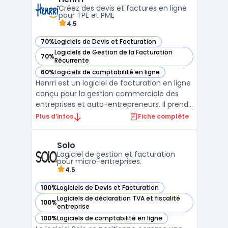
et précise des coûts, grâce à une base de d
Créez des devis et factures en ligne
...
pour TPE et PME
4.5
70%
Logiciels de Devis et Facturation
— voir Henrri dans cette catégorie
Logiciels de Gestion de la Facturation
70%
— voir Henrri dans cette catégorie
Récurrente
60%
Logiciels de comptabilité en ligne
— voir Henrri dans cette catégorie
Henrri est un logiciel de facturation en ligne
conçu pour la gestion commerciale des
entreprises et auto-entrepreneurs. Il prend
en compte les besoins concrets des TPE,
Plus d’infos
Fiche complète
PME, artisans, freelances, associations et
experts-comptables, en lien avec la
Solo
réglementation française, y compris la
Logiciel de gestion et facturation
conformité an ...
pour micro-entreprises.
4.5
100%
Logiciels de Devis et Facturation
— voir Solo dans cette catégorie
Logiciels de déclaration TVA et fiscalité
100%
— voir Solo dans cette catégorie
entreprise
100%
Logiciels de comptabilité en ligne
— voir Solo dans cette catégorie