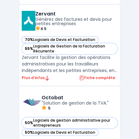
comptables, via une plateforme française
web et mobile. L’obligation réglementaire
Zervant
entourant la facture numérique modifie
Générez des factures et devis pour
l'organisation des cabinets ...
petites entreprises
4.5
70%
Logiciels de Devis et Facturation
— voir Zervant dans cette catégorie
Logiciels de Gestion de la Facturation
55%
— voir Zervant dans cette catégorie
Récurrente
Zervant facilite la gestion des opérations
administratives pour les travailleurs
indépendants et les petites entreprises, en
couvrant l’édition de documents
Plus d’infos
Fiche complète
commerciaux, la planification des
paiements et l’exportation des données
comptables. L’outil prend en charge des
Octobat
tâches telles que la gestion d ...
"Solution de gestion de la TVA."
5
Logiciels de gestion administrative pour
50%
— voir Octobat dans cette catégorie
entrepreneurs
50%
Logiciels de Devis et Facturation
— voir Octobat dans cette catégorie