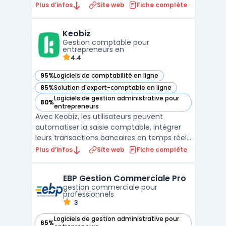
entrepreneurs, professionnels et
Plus d’infos
Site web
Fiche complète
particuliers. Elle propose des solutions clé en
main pour la création d'entreprise en ligne,
Keobiz
la domiciliation d'entreprise, la gestion des
Gestion comptable pour
contrats et ...
entrepreneurs en
4.4
95%
Logiciels de comptabilité en ligne
— voir Keobiz dans cette catégorie
85%
Solution d'expert-comptable en ligne
— voir Keobiz dans cette catégorie
Logiciels de gestion administrative pour
80%
— voir Keobiz dans cette catégorie
entrepreneurs
Avec Keobiz, les utilisateurs peuvent
automatiser la saisie comptable, intégrer
leurs transactions bancaires en temps réel,
gérer la paie avec précision et suivre leur
Plus d’infos
Site web
Fiche complète
situation financière en permanence. Le
logiciel dispose d'un module de facturation
EBP Gestion Commerciale Pro
performant, permettant de créer et
gestion commerciale pour
envoyer des de ...
professionnels
3
Logiciels de gestion administrative pour
65%