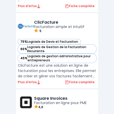
...
Plus d’infos
Fiche complète
ClicFacture
facturation simple et intuitif
5
75%
Logiciels de Devis et Facturation
— voir ClicFacture dans cette catégorie
Logiciels de Gestion de la Facturation
65%
— voir ClicFacture dans cette catégorie
Récurrente
Logiciels de gestion administrative pour
45%
— voir ClicFacture dans cette catégorie
entrepreneurs
ClicFacture est une solution en ligne de
facturation pour les entreprises. Elle permet
de créer et gérer vos factures facilement
et rapidement. ClicFacture offre des
Plus d’infos
Fiche complète
fonctionnalités telles que la création de
devis, la gestion des paiements et des
clients. Avec ClicFacture, vous pouvez
Square Invoices
suivre l'évolu ...
Facturation en ligne pour PME
4,6