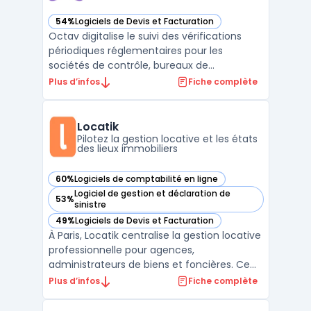
54%
Logiciels de Devis et Facturation
— voir Octav dans cette catégorie
Octav digitalise le suivi des vérifications
périodiques réglementaires pour les
sociétés de contrôle, bureaux de
vérification et équipes sécurité ou
Plus d’infos
Fiche complète
maintenance. L’outil facilite la gestion
centralisée de tous les équipements
soumis à la VGP : levage, extinction
Locatik
incendie, équipements de protection i ...
Pilotez la gestion locative et les états
des lieux immobiliers
60%
Logiciels de comptabilité en ligne
— voir Locatik dans cette catégorie
Logiciel de gestion et déclaration de
53%
— voir Locatik dans cette catégorie
sinistre
49%
Logiciels de Devis et Facturation
— voir Locatik dans cette catégorie
À Paris, Locatik centralise la gestion locative
professionnelle pour agences,
administrateurs de biens et foncières. Ce
logiciel connecte chaque acteur du
Plus d’infos
Fiche complète
portefeuille immobilier en temps réel et suit
les opérations tout en intégrant la