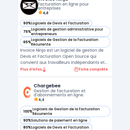
propose une assistance en ligne. Les en ...
facturation en ligne pour
entreprises
4,8
90%
Logiciels de Devis et Facturation
— voir Invoice Ninja dans cette catégorie
Logiciels de gestion administrative pour
75%
— voir Invoice Ninja dans cette catégorie
entrepreneurs
Logiciels de Gestion de la Facturation
65%
— voir Invoice Ninja dans cette catégorie
Récurrente
Invoice Ninja est un logiciel de gestion de
Devis et Facturation Open Source qui
convient aux travailleurs indépendants et
aux petites entreprises. Il offre une
Plus d’infos
Fiche complète
interface intuitive pour créer et envoyer
rapidement des devis et des factures
Chargebee
personnalisés. En plus de cela, Invoice Ninja
Gestion de facturation et
permet d'accep ...
d'abonnements en ligne.
4,4
Logiciels de Gestion de la Facturation
100%
— voir Chargebee dans cette catégorie
Récurrente
90%
Solutions de paiement en ligne
— voir Chargebee dans cette catégorie
80%
Logiciels de Devis et Facturation
— voir Chargebee dans cette catégorie