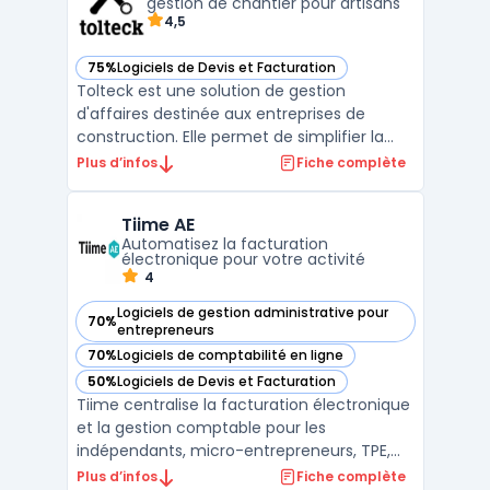
temps pour les micro ...
gestion de chantier pour artisans
4,5
75%
Logiciels de Devis et Facturation
— voir Tolteck dans cette catégorie
Tolteck est une solution de gestion
d'affaires destinée aux entreprises de
construction. Elle permet de simplifier la
gestion des projets en centralisant toutes
Plus d’infos
Fiche complète
les informations dans un même outil :
estimation des coûts, suivi des dépenses,
Tiime AE
gestion des équipes et des plannings,
Automatisez la facturation
facturation, etc. Tol ...
électronique pour votre activité
4
Logiciels de gestion administrative pour
70%
— voir Tiime AE dans cette catégorie
entrepreneurs
70%
Logiciels de comptabilité en ligne
— voir Tiime AE dans cette catégorie
50%
Logiciels de Devis et Facturation
— voir Tiime AE dans cette catégorie
Tiime centralise la facturation électronique
et la gestion comptable pour les
indépendants, micro-entrepreneurs, TPE,
professions libérales et experts-
Plus d’infos
Fiche complète