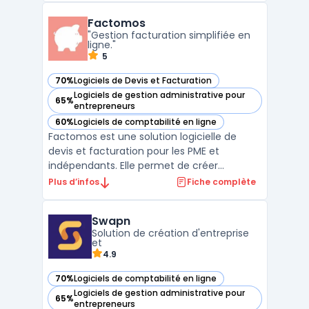
d'approvisionnement. Tryton fournit des
Factomos
fonctionnalités de base pour la gestion de
"Gestion facturation simplifiée en
la chaîne d'approvisionnement ...
ligne."
5
70%
Logiciels de Devis et Facturation
— voir Factomos dans cette catégorie
Logiciels de gestion administrative pour
65%
— voir Factomos dans cette catégorie
entrepreneurs
60%
Logiciels de comptabilité en ligne
— voir Factomos dans cette catégorie
Factomos est une solution logicielle de
devis et facturation pour les PME et
indépendants. Elle permet de créer
facilement des devis et des factures
Plus d’infos
Fiche complète
personnalisés ainsi que de suivre les
paiements. Factomos facilite la gestion des
Swapn
ventes et de la trésorerie en offrant une
Solution de création d'entreprise
vue d'ensemble des factures ...
et
4.9
70%
Logiciels de comptabilité en ligne
— voir Swapn dans cette catégorie
Logiciels de gestion administrative pour
65%
— voir Swapn dans cette catégorie
entrepreneurs