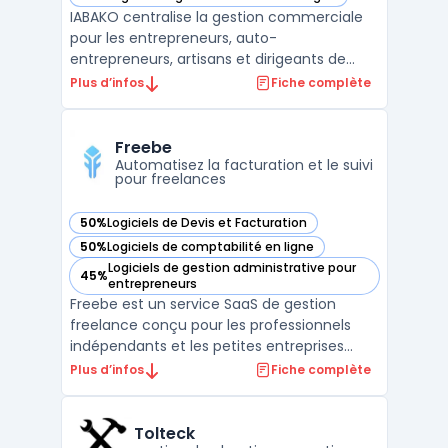
— voir IABAKO dans cette catégorie
IABAKO centralise la gestion commerciale
pour les entrepreneurs, auto-
entrepreneurs, artisans et dirigeants de
petites entreprises. Ce logiciel propose une
Plus d’infos
Fiche complète
interface unique pour la création de devis,
la gestion des commandes, la facturation
électronique, le suivi des achats et la
Freebe
gestion des stocks. ...
Automatisez la facturation et le suivi
pour freelances
50%
Logiciels de Devis et Facturation
— voir Freebe dans cette catégorie
50%
Logiciels de comptabilité en ligne
— voir Freebe dans cette catégorie
Logiciels de gestion administrative pour
45%
— voir Freebe dans cette catégorie
entrepreneurs
Freebe est un service SaaS de gestion
freelance conçu pour les professionnels
indépendants et les petites entreprises
recherchant un outil pour organiser leur
Plus d’infos
Fiche complète
administratif. L’automatisation des tâches
fiscales et la conformité des documents
administratifs présentent un enjeu de
Tolteck