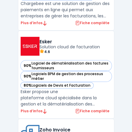
Chargebee est une solution de gestion des
paiements en ligne qui permet aux
entreprises de gérer les facturations, les
abonnements et les paiements récurrents
Plus d’infos
Fiche complète
de manière transparente. Il fournit une
plateforme de gestion complète qui peut
être facilement intégrée aux systèmes
Esker
existants pour automati ...
Solution cloud de facturation
4.6
Logiciel de dématérialisation des factures
90%
— voir Esker dans cette catégorie
fournisseurs
Logiciels BPM de gestion des processus
90%
— voir Esker dans cette catégorie
métier
80%
Logiciels de Devis et Facturation
— voir Esker dans cette catégorie
Esker propose une
plateforme cloud spécialisée dans la
gestion et la dématérialisation des
factures, conformément aux nouvelles
Plus d’infos
Fiche complète
réglementations de la facturation
électronique obligatoire. Le logiciel permet
d'automatiser le traitement et l'émission
Zoho Invoice