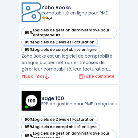
des chantiers. Ce progiciel facilite la
production de documents conformes aux
Zoho Books
régleme ...
comptabilité en ligne pour PME
4,4
Logiciels de gestion administrative pour
95%
— voir Zoho Books dans cette catégorie
entrepreneurs
95%
Logiciels de Devis et Facturation
— voir Zoho Books dans cette catégorie
95%
Logiciels de comptabilité en ligne
— voir Zoho Books dans cette catégorie
Zoho Books est un logiciel de comptabilité
en ligne qui permet aux entreprises de
gérer leur comptabilité, leur facturation,
leur gestion de stock, leur reporting
Plus d’infos
Fiche complète
financier et bien plus encore. Avec Zoho
Books, les entreprises peuvent automatiser
leurs tâches administratives et financières,
Sage 100
comme l' ...
ERP de gestion pour PME françaises
90%
Logiciels de Devis et Facturation
— voir Sage 100 dans cette catégorie
85%
Logiciels de comptabilité en ligne
— voir Sage 100 dans cette catégorie
Logiciels de gestion administrative pour
85%
— voir Sage 100 dans cette catégorie