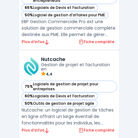
— voir EBP Gestion Commerciale Pro dans cette catégorie
entrepreneurs
65%
Logiciels de Devis et Facturation
— voir EBP Gestion Commerciale Pro dans cette catégorie
50%
Logiciel de gestion d'affaires pour PME
— voir EBP Gestion Commerciale Pro dans cette catégorie
EBP Gestion Commerciale Pro est une
solution de gestion commerciale complète
destinée aux PME. Elle permet de gérer
efficacement les devis, les commandes, la
Plus d’infos
Fiche complète
facturation et le suivi des paiements. Elle
inclut également un module CRM -
Nutcache
Customer Relationship Management pour
Gestion de projet et facturation
gérer les relations avec le ...
en
4,4
Logiciels de gestion de projet pour
75%
— voir Nutcache dans cette catégorie
entreprises
60%
Logiciels de Devis et Facturation
— voir Nutcache dans cette catégorie
50%
Outils de gestion de projet agile
— voir Nutcache dans cette catégorie
Nutcache: un logiciel de gestion de tâches
en ligne offrant un large éventail de
fonctionnalités pour les individus, les
équipes et les entreprises de toutes tailles.
Plus d’infos
Fiche complète
Avec une interface conviviale et intuitive,