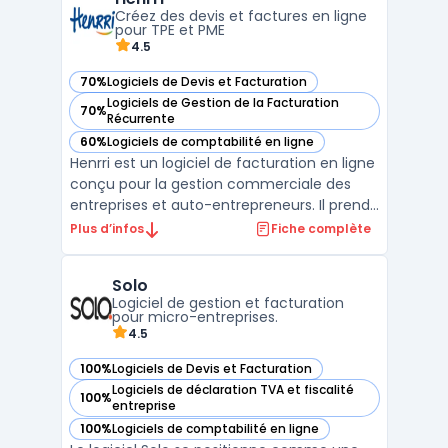
société. Swapn se distingue par des tarifs
Créez des devis et factures en ligne
attractifs, offrant la cré ...
pour TPE et PME
4.5
70%
Logiciels de Devis et Facturation
— voir Henrri dans cette catégorie
Logiciels de Gestion de la Facturation
70%
— voir Henrri dans cette catégorie
Récurrente
60%
Logiciels de comptabilité en ligne
— voir Henrri dans cette catégorie
Henrri est un logiciel de facturation en ligne
conçu pour la gestion commerciale des
entreprises et auto-entrepreneurs. Il prend
en compte les besoins concrets des TPE,
Plus d’infos
Fiche complète
PME, artisans, freelances, associations et
experts-comptables, en lien avec la
Solo
réglementation française, y compris la
Logiciel de gestion et facturation
conformité an ...
pour micro-entreprises.
4.5
100%
Logiciels de Devis et Facturation
— voir Solo dans cette catégorie
Logiciels de déclaration TVA et fiscalité
100%
— voir Solo dans cette catégorie
entreprise
100%
Logiciels de comptabilité en ligne
— voir Solo dans cette catégorie