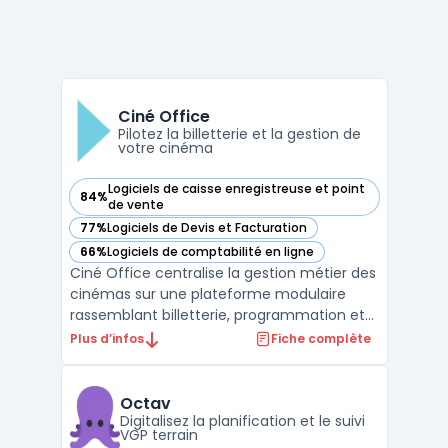
Ciné Office
Pilotez la billetterie et la gestion de
votre cinéma
Logiciels de caisse enregistreuse et point
84%
— voir Ciné Office dans cette catégorie
de vente
77%
Logiciels de Devis et Facturation
— voir Ciné Office dans cette catégorie
66%
Logiciels de comptabilité en ligne
— voir Ciné Office dans cette catégorie
Ciné Office centralise la gestion métier des
cinémas sur une plateforme modulaire
rassemblant billetterie, programmation et
opérations courantes. Les exploitants
Plus d’infos
Fiche complète
disposent ainsi d’un système pour organiser
la gestion quotidienne des salles, qu’elles
soient uniques ou réparties sur plusieurs
Octav
sites de ...
Digitalisez la planification et le suivi
VGP terrain