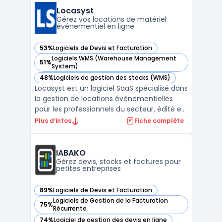
conformité réglementaire. L’interface
Locasyst
propose une prise en main ...
Gérez vos locations de matériel
événementiel en ligne
53%
Logiciels de Devis et Facturation
— voir Locasyst dans cette catégorie
Logiciels WMS (Warehouse Management
51%
— voir Locasyst dans cette catégorie
System)
48%
Logiciels de gestion des stocks (WMS)
— voir Locasyst dans cette catégorie
Locasyst est un logiciel SaaS spécialisé dans
la gestion de locations événementielles
pour les professionnels du secteur, édité en
France et conçu pour les PME disposant de
Plus d’infos
Fiche complète
multi-dépôts ou ayant des besoins
avancés de suivi matériel. Il traite la
question de la centralisation du suivi des
IABAKO
stocks évé ...
Gérez devis, stocks et factures pour
petites entreprises
89%
Logiciels de Devis et Facturation
— voir IABAKO dans cette catégorie
Logiciels de Gestion de la Facturation
75%
— voir IABAKO dans cette catégorie
Récurrente
74%
Logiciel de gestion des devis en ligne