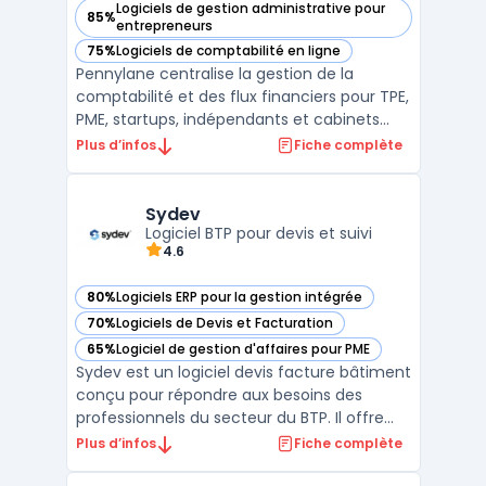
Logiciels de gestion administrative pour
85%
— voir Pennylane dans cette catégorie
entrepreneurs
75%
Logiciels de comptabilité en ligne
— voir Pennylane dans cette catégorie
Pennylane centralise la gestion de la
comptabilité et des flux financiers pour TPE,
PME, startups, indépendants et cabinets
d’expertise comptable. La plateforme SaaS
Plus d’infos
Fiche complète
traite le suivi des flux, permet la collecte
centralisée des justificatifs, la gestion des
accès collaboratifs pour clients et experts ...
Sydev
Logiciel BTP pour devis et suivi
4.6
80%
Logiciels ERP pour la gestion intégrée
— voir Sydev dans cette catégorie
70%
Logiciels de Devis et Facturation
— voir Sydev dans cette catégorie
65%
Logiciel de gestion d'affaires pour PME
— voir Sydev dans cette catégorie
Sydev est un logiciel devis facture bâtiment
conçu pour répondre aux besoins des
professionnels du secteur du BTP. Il offre
une solution centralisée pour la gestion des
Plus d’infos
Fiche complète
devis, des factures et du suivi administratif