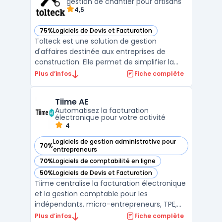
temps pour les micro ...
gestion de chantier pour artisans
4,5
75%
Logiciels de Devis et Facturation
— voir Tolteck dans cette catégorie
Tolteck est une solution de gestion
d'affaires destinée aux entreprises de
construction. Elle permet de simplifier la
gestion des projets en centralisant toutes
Plus d’infos
Fiche complète
les informations dans un même outil :
estimation des coûts, suivi des dépenses,
Tiime AE
gestion des équipes et des plannings,
Automatisez la facturation
facturation, etc. Tol ...
électronique pour votre activité
4
Logiciels de gestion administrative pour
70%
— voir Tiime AE dans cette catégorie
entrepreneurs
70%
Logiciels de comptabilité en ligne
— voir Tiime AE dans cette catégorie
50%
Logiciels de Devis et Facturation
— voir Tiime AE dans cette catégorie
Tiime centralise la facturation électronique
et la gestion comptable pour les
indépendants, micro-entrepreneurs, TPE,
professions libérales et experts-
Plus d’infos
Fiche complète