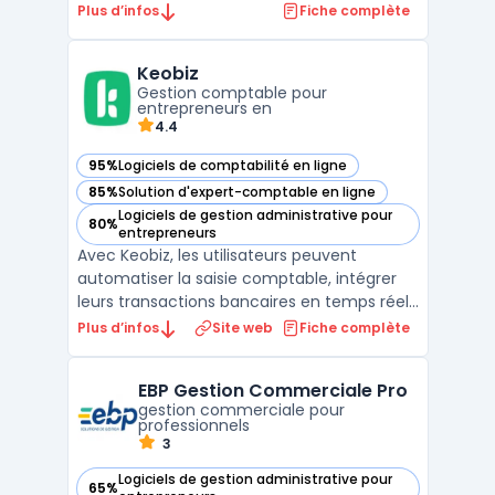
indépendants. Il offre une gamme
Plus d’infos
Fiche complète
complète d'outils pour aider les utilisateurs
à gérer leur entreprise, à communiquer
Keobiz
avec leurs clients et à automatiser les
Gestion comptable pour
tâches admini ...
entrepreneurs en
4.4
95%
Logiciels de comptabilité en ligne
— voir Keobiz dans cette catégorie
85%
Solution d'expert-comptable en ligne
— voir Keobiz dans cette catégorie
Logiciels de gestion administrative pour
80%
— voir Keobiz dans cette catégorie
entrepreneurs
Avec Keobiz, les utilisateurs peuvent
automatiser la saisie comptable, intégrer
leurs transactions bancaires en temps réel,
gérer la paie avec précision et suivre leur
Plus d’infos
Site web
Fiche complète
situation financière en permanence. Le
logiciel dispose d'un module de facturation
EBP Gestion Commerciale Pro
performant, permettant de créer et
gestion commerciale pour
envoyer des de ...
professionnels
3
Logiciels de gestion administrative pour
65%