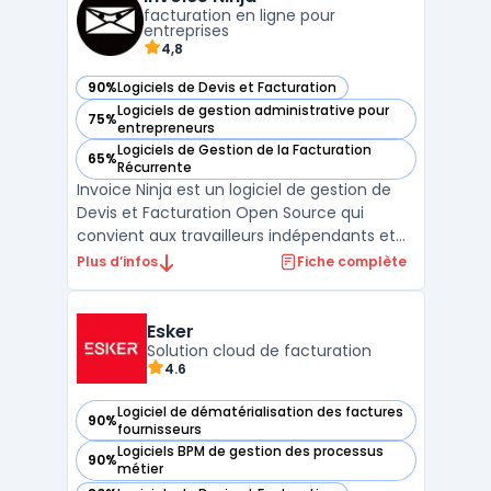
électronique. Facture.net centralise ces
facturation en ligne pour
proc ...
entreprises
4,8
90%
Logiciels de Devis et Facturation
— voir Invoice Ninja dans cette catégorie
Logiciels de gestion administrative pour
75%
— voir Invoice Ninja dans cette catégorie
entrepreneurs
Logiciels de Gestion de la Facturation
65%
— voir Invoice Ninja dans cette catégorie
Récurrente
Invoice Ninja est un logiciel de gestion de
Devis et Facturation Open Source qui
convient aux travailleurs indépendants et
aux petites entreprises. Il offre une
Plus d’infos
Fiche complète
interface intuitive pour créer et envoyer
rapidement des devis et des factures
personnalisés. En plus de cela, Invoice Ninja
Esker
permet d'accep ...
Solution cloud de facturation
4.6
Logiciel de dématérialisation des factures
90%
— voir Esker dans cette catégorie
fournisseurs
Logiciels BPM de gestion des processus
90%
— voir Esker dans cette catégorie
métier