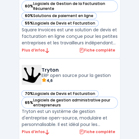
Logiciels de Gestion de la Facturation
60%
— voir Square Invoices dans cette catégorie
Récurrente
60%
Solutions de paiement en ligne
— voir Square Invoices dans cette catégorie
55%
Logiciels de Devis et Facturation
— voir Square Invoices dans cette catégorie
Square Invoices est une solution de devis et
facturation en ligne conçue pour les petites
entreprises et les travailleurs indépendants.
Avec Square Invoices, vous pouvez créer,
Plus d’infos
Fiche complète
envoyer et suivre vos factures en quelques
minutes seulement. L'application offre
également des fonctionnalités de
Tryton
paiement ...
ERP open source pour la gestion
4,6
70%
Logiciels de Devis et Facturation
— voir Tryton dans cette catégorie
Logiciels de gestion administrative pour
65%
— voir Tryton dans cette catégorie
entrepreneurs
Tryton est un système de gestion
d'entreprise open-source, modulaire et
personnalisable. Il est idéal pour les
entreprises ayant des besoins spécifiques
Plus d’infos
Fiche complète
en matière de gestion de la chaîne