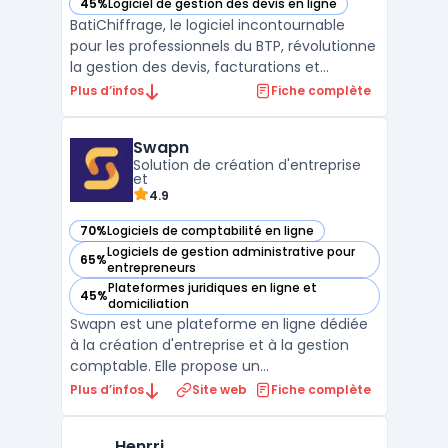
45%
Logiciel de gestion des devis en ligne
— voir BatiChiffrage dans cette catégorie
BatiChiffrage, le logiciel incontournable
pour les professionnels du BTP, révolutionne
la gestion des devis, facturations et
chiffrages. Conçu spécifiquement pour les
Plus d’infos
Fiche complète
besoins du secteur de la construction et de
la rénovation, il offre une estimation rapide
Swapn
et précise des coûts, grâce à une base de d
Solution de création d'entreprise
...
et
4.9
70%
Logiciels de comptabilité en ligne
— voir Swapn dans cette catégorie
Logiciels de gestion administrative pour
65%
— voir Swapn dans cette catégorie
entrepreneurs
Plateformes juridiques en ligne et
45%
— voir Swapn dans cette catégorie
domiciliation
Swapn est une plateforme en ligne dédiée
à la création d'entreprise et à la gestion
comptable. Elle propose un
accompagnement personnalisé pour les
Plus d’infos
Site web
Fiche complète
entrepreneurs, depuis le choix du statut
juridique jusqu'à l'immatriculation de la
Henrri