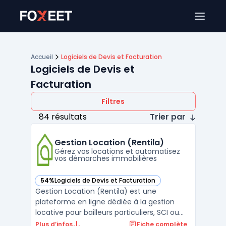
Ouver
Accueil
Logiciels de Devis et Facturation
Logiciels de Devis et
Facturation
Filtres
84 résultats
Trier par
Gestion Location (Rentila)
Gérez vos locations et automatisez
vos démarches immobilières
54%
Logiciels de Devis et Facturation
— voir Gestion Location (Rentila) dans cette catégorie
Gestion Location (Rentila) est une
plateforme en ligne dédiée à la gestion
locative pour bailleurs particuliers, SCI ou
petites sociétés. L’outil centralise les étapes
Plus d’infos
Fiche complète