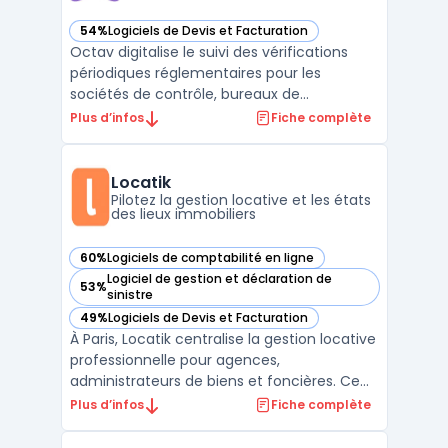
54%
Logiciels de Devis et Facturation
— voir Octav dans cette catégorie
Octav digitalise le suivi des vérifications
périodiques réglementaires pour les
sociétés de contrôle, bureaux de
vérification et équipes sécurité ou
Plus d’infos
Fiche complète
maintenance. L’outil facilite la gestion
centralisée de tous les équipements
soumis à la VGP : levage, extinction
Locatik
incendie, équipements de protection i ...
Pilotez la gestion locative et les états
des lieux immobiliers
60%
Logiciels de comptabilité en ligne
— voir Locatik dans cette catégorie
Logiciel de gestion et déclaration de
53%
— voir Locatik dans cette catégorie
sinistre
49%
Logiciels de Devis et Facturation
— voir Locatik dans cette catégorie
À Paris, Locatik centralise la gestion locative
professionnelle pour agences,
administrateurs de biens et foncières. Ce
logiciel connecte chaque acteur du
Plus d’infos
Fiche complète
portefeuille immobilier en temps réel et suit
les opérations tout en intégrant la