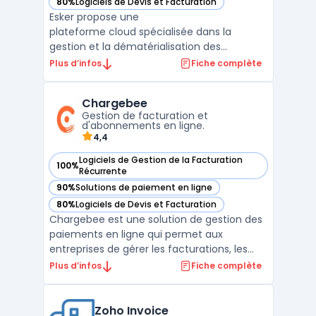
80%
Logiciels de Devis et Facturation
— voir Esker dans cette catégorie
Esker propose une
plateforme cloud spécialisée dans la
gestion et la dématérialisation des
factures, conformément aux nouvelles
Plus d’infos
Fiche complète
réglementations de la facturation
électronique obligatoire. Le logiciel permet
Chargebee
d'automatiser le traitement et l'émission
Gestion de facturation et
des factures fournisseurs ...
d'abonnements en ligne.
4,4
Logiciels de Gestion de la Facturation
100%
— voir Chargebee dans cette catégorie
Récurrente
90%
Solutions de paiement en ligne
— voir Chargebee dans cette catégorie
80%
Logiciels de Devis et Facturation
— voir Chargebee dans cette catégorie
Chargebee est une solution de gestion des
paiements en ligne qui permet aux
entreprises de gérer les facturations, les
abonnements et les paiements récurrents
Plus d’infos
Fiche complète
de manière transparente. Il fournit une
plateforme de gestion complète qui peut
être facilement intégrée aux systèmes
Zoho Invoice