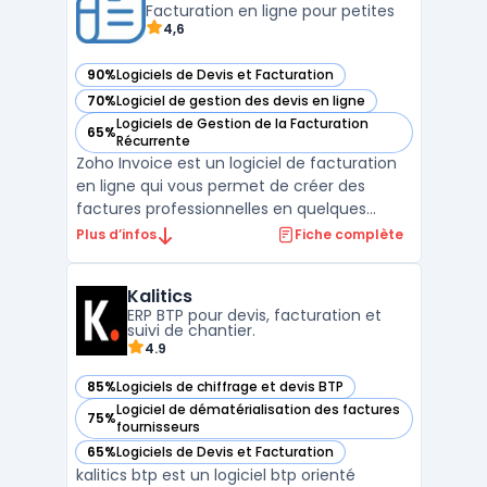
existants pour automati ...
Facturation en ligne pour petites
4,6
90%
Logiciels de Devis et Facturation
— voir Zoho Invoice dans cette catégorie
70%
Logiciel de gestion des devis en ligne
— voir Zoho Invoice dans cette catégorie
Logiciels de Gestion de la Facturation
65%
— voir Zoho Invoice dans cette catégorie
Récurrente
Zoho Invoice est un logiciel de facturation
en ligne qui vous permet de créer des
factures professionnelles en quelques
minutes. Il offre également la possibilité de
Plus d’infos
Fiche complète
créer des devis et de les convertir en
factures en un seul clic. Zoho Invoice
Kalitics
propose des fonctionnalités telles que la
ERP BTP pour devis, facturation et
gestion des pa ...
suivi de chantier.
4.9
85%
Logiciels de chiffrage et devis BTP
— voir Kalitics dans cette catégorie
Logiciel de dématérialisation des factures
75%
— voir Kalitics dans cette catégorie
fournisseurs
65%
Logiciels de Devis et Facturation
— voir Kalitics dans cette catégorie
kalitics btp est un logiciel btp orienté