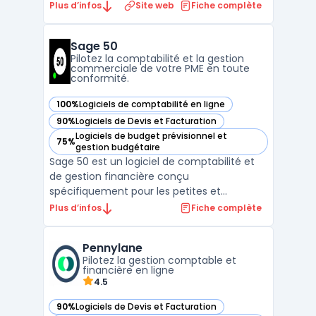
pour les artisans et les entreprises du BTP. Il
Plus d’infos
Site web
Fiche complète
permet de créer des devis précis et des
factures conformes en quelques clics, tout
Sage 50
en garantissant une gestion fluide et
Pilotez la comptabilité et la gestion
efficace ...
commerciale de votre PME en toute
conformité.
100%
Logiciels de comptabilité en ligne
— voir Sage 50 dans cette catégorie
90%
Logiciels de Devis et Facturation
— voir Sage 50 dans cette catégorie
Logiciels de budget prévisionnel et
75%
— voir Sage 50 dans cette catégorie
gestion budgétaire
Sage 50 est un logiciel de comptabilité et
de gestion financière conçu
spécifiquement pour les petites et
moyennes entreprises. Avec ses
Plus d’infos
Fiche complète
fonctionnalités avancées, il permet une
gestion efficace des comptes clients et
Pennylane
fournisseurs, la gestion des stocks, la
Pilotez la gestion comptable et
facturation, la gestion des salaires et le ...
financière en ligne
4.5
90%
Logiciels de Devis et Facturation
— voir Pennylane dans cette catégorie