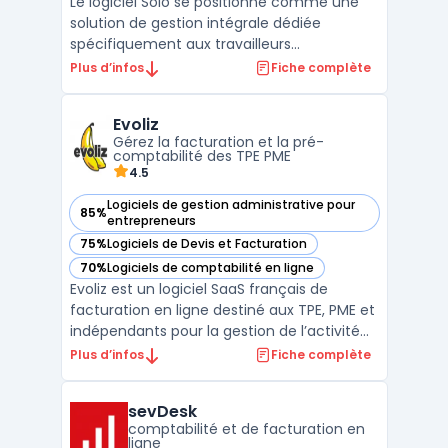
Le logiciel Solo se positionne comme une
solution de gestion intégrale dédiée
spécifiquement aux travailleurs
indépendants sous le régime de la micro-
Plus d’infos
Fiche complète
entreprise. Cet outil gestion solopreneur
centralise l’ensemble des tâches
Evoliz
administratives obligatoires, de la création
Gérez la facturation et la pré-
des documents commerciaux au s ...
comptabilité des TPE PME
4.5
Logiciels de gestion administrative pour
85%
— voir Evoliz dans cette catégorie
entrepreneurs
75%
Logiciels de Devis et Facturation
— voir Evoliz dans cette catégorie
70%
Logiciels de comptabilité en ligne
— voir Evoliz dans cette catégorie
Evoliz est un logiciel SaaS français de
facturation en ligne destiné aux TPE, PME et
indépendants pour la gestion de l’activité
commerciale et de la pré-comptabilité
Plus d’infos
Fiche complète
sans service comptable interne. Il répond
aux exigences des métiers pour la création
sevDesk
de devis, le suivi des paiements clients, la
comptabilité et de facturation en
conf ...
ligne