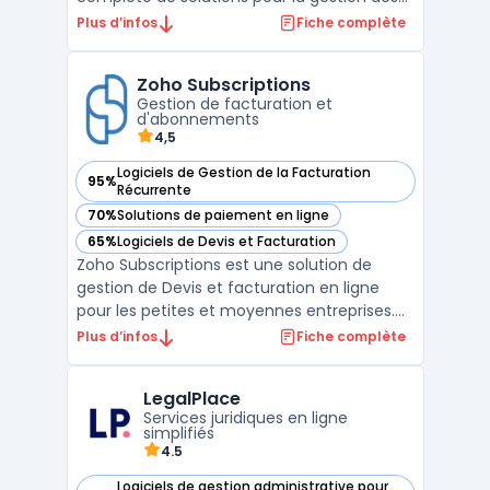
cabinets vétérinaires. Ce logiciel vous
Plus d’infos
Fiche complète
permet de vous concentrer sur votre cœur
de métier en réduisant le temps consacré
Zoho Subscriptions
aux tâches administratives à faible valeur
Gestion de facturation et
ajoutée. ...
d'abonnements
4,5
Logiciels de Gestion de la Facturation
95%
— voir Zoho Subscriptions dans cette catégorie
Récurrente
70%
Solutions de paiement en ligne
— voir Zoho Subscriptions dans cette catégorie
65%
Logiciels de Devis et Facturation
— voir Zoho Subscriptions dans cette catégorie
Zoho Subscriptions est une solution de
gestion de Devis et facturation en ligne
pour les petites et moyennes entreprises.
Cette plateforme offre des fonctionnalités
Plus d’infos
Fiche complète
avancées telles que la création de factures
récurrentes, la gestion des abonnements, le
LegalPlace
suivi des paiements et la gestion des taxes.
Services juridiques en ligne
La ...
simplifiés
4.5
Logiciels de gestion administrative pour