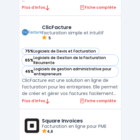
...
Plus d’infos
Fiche complète
ClicFacture
facturation simple et intuitif
5
75%
Logiciels de Devis et Facturation
— voir ClicFacture dans cette catégorie
Logiciels de Gestion de la Facturation
65%
— voir ClicFacture dans cette catégorie
Récurrente
Logiciels de gestion administrative pour
45%
— voir ClicFacture dans cette catégorie
entrepreneurs
ClicFacture est une solution en ligne de
facturation pour les entreprises. Elle permet
de créer et gérer vos factures facilement
et rapidement. ClicFacture offre des
Plus d’infos
Fiche complète
fonctionnalités telles que la création de
devis, la gestion des paiements et des
clients. Avec ClicFacture, vous pouvez
Square Invoices
suivre l'évolu ...
Facturation en ligne pour PME
4,6