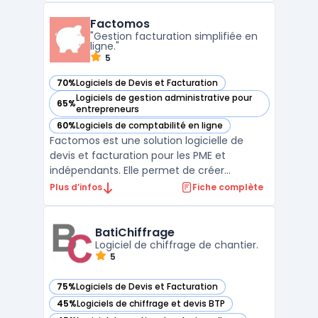
d'approvisionnement. Tryton fournit des
Factomos
fonctionnalités de base pour la gestion de
"Gestion facturation simplifiée en
la chaîne d'approvisionnement ...
ligne."
5
70%
Logiciels de Devis et Facturation
— voir Factomos dans cette catégorie
Logiciels de gestion administrative pour
65%
— voir Factomos dans cette catégorie
entrepreneurs
60%
Logiciels de comptabilité en ligne
— voir Factomos dans cette catégorie
Factomos est une solution logicielle de
devis et facturation pour les PME et
indépendants. Elle permet de créer
facilement des devis et des factures
Plus d’infos
Fiche complète
personnalisés ainsi que de suivre les
paiements. Factomos facilite la gestion des
ventes et de la trésorerie en offrant une
BatiChiffrage
vue d'ensemble des factures ...
Logiciel de chiffrage de chantier.
5
75%
Logiciels de Devis et Facturation
— voir BatiChiffrage dans cette catégorie
45%
Logiciels de chiffrage et devis BTP
— voir BatiChiffrage dans cette catégorie