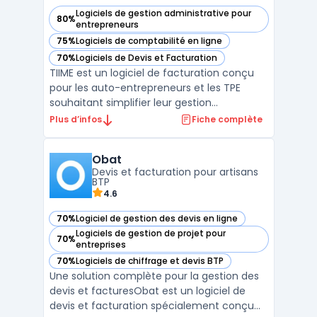
Logiciels de gestion administrative pour
80%
— voir TIIME dans cette catégorie
entrepreneurs
75%
Logiciels de comptabilité en ligne
— voir TIIME dans cette catégorie
70%
Logiciels de Devis et Facturation
— voir TIIME dans cette catégorie
TIIME est un logiciel de facturation conçu
pour les auto-entrepreneurs et les TPE
souhaitant simplifier leur gestion
administrative. Cette solution permet de
Plus d’infos
Fiche complète
créer et envoyer des factures et devis en
quelques clics tout en assurant la
Obat
conformité légale des documents émis.
Devis et facturation pour artisans
Grâce à son interface intui ...
BTP
4.6
70%
Logiciel de gestion des devis en ligne
— voir Obat dans cette catégorie
Logiciels de gestion de projet pour
70%
— voir Obat dans cette catégorie
entreprises
70%
Logiciels de chiffrage et devis BTP
— voir Obat dans cette catégorie
Une solution complète pour la gestion des
devis et facturesObat est un logiciel de
devis et facturation spécialement conçu