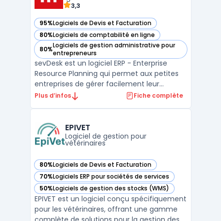
3,3
95%
Logiciels de Devis et Facturation
— voir sevDesk dans cette catégorie
80%
Logiciels de comptabilité en ligne
— voir sevDesk dans cette catégorie
Logiciels de gestion administrative pour
80%
— voir sevDesk dans cette catégorie
entrepreneurs
sevDesk est un logiciel ERP - Enterprise
Resource Planning qui permet aux petites
entreprises de gérer facilement leur
comptabilité et leurs finances. Il offre une
Plus d’infos
Fiche complète
interface utilisateur simple et intuitive pour
effectuer des tâches telles que les
factures, les paiements, les devis et la
EPIVET
gestion de l ...
Logiciel de gestion pour
vétérinaires
80%
Logiciels de Devis et Facturation
— voir EPIVET dans cette catégorie
70%
Logiciels ERP pour sociétés de services
— voir EPIVET dans cette catégorie
50%
Logiciels de gestion des stocks (WMS)
— voir EPIVET dans cette catégorie
EPIVET est un logiciel conçu spécifiquement
pour les vétérinaires, offrant une gamme
complète de solutions pour la gestion des