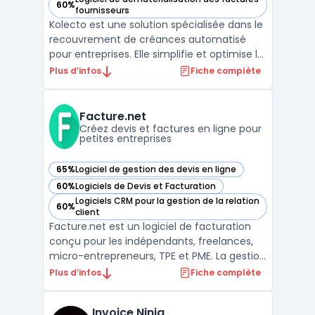
60%
— voir Kolecto dans cette catégorie
fournisseurs
Kolecto est une solution spécialisée dans le
recouvrement de créances automatisé
pour entreprises. Elle simplifie et optimise le
suivi des paiements clients grâce à des
Plus d’infos
Fiche complète
outils de centralisation des créances et
d'automatisation des relances. Kolecto aide
les entreprises à minimiser les risques
Facture.net
d'impa ...
Créez devis et factures en ligne pour
petites entreprises
65%
Logiciel de gestion des devis en ligne
— voir Facture.net dans cette catégorie
60%
Logiciels de Devis et Facturation
— voir Facture.net dans cette catégorie
Logiciels CRM pour la gestion de la relation
60%
— voir Facture.net dans cette catégorie
client
Facture.net est un logiciel de facturation
conçu pour les indépendants, freelances,
micro-entrepreneurs, TPE et PME. La gestion
de devis et de factures représente une
Plus d’infos
Fiche complète
activité courante, impliquant le respect de
la loi anti-fraude TVA et de la facturation
Invoice Ninja