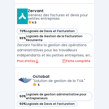
comptables, via une plateforme française
web et mobile. L’obligation réglementaire
Zervant
entourant la facture numérique modifie
Générez des factures et devis pour
l'organisation des cabinets ...
petites entreprises
4.5
70%
Logiciels de Devis et Facturation
— voir Zervant dans cette catégorie
Logiciels de Gestion de la Facturation
55%
— voir Zervant dans cette catégorie
Récurrente
Zervant facilite la gestion des opérations
administratives pour les travailleurs
indépendants et les petites entreprises, en
couvrant l’édition de documents
Plus d’infos
Fiche complète
commerciaux, la planification des
paiements et l’exportation des données
comptables. L’outil prend en charge des
Octobat
tâches telles que la gestion d ...
"Solution de gestion de la TVA."
5
Logiciels de gestion administrative pour
50%
— voir Octobat dans cette catégorie
entrepreneurs
50%
Logiciels de Devis et Facturation
— voir Octobat dans cette catégorie