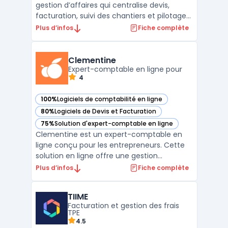
gestion d’affaires qui centralise devis,
facturation, suivi des chantiers et pilotage
financier au sein d’un erp btp accessible en
Plus d’infos
Fiche complète
ligne. L’outil couvre le cycle complet :
chiffrage, CRM, achats, stocks, pointage RH
et reporting, avec une approche conçue
Clementine
pour ...
Expert-comptable en ligne pour
4
100%
Logiciels de comptabilité en ligne
— voir Clementine dans cette catégorie
80%
Logiciels de Devis et Facturation
— voir Clementine dans cette catégorie
75%
Solution d'expert-comptable en ligne
— voir Clementine dans cette catégorie
Clementine est un expert-comptable en
ligne conçu pour les entrepreneurs. Cette
solution en ligne offre une gestion
comptable simplifiée, permettant la
Plus d’infos
Fiche complète
synchronisation bancaire, la facturation, le
suivi en temps réel des indicateurs clés et
TIIME
la création de bilans comptables certifiés.
Facturation et gestion des frais
Fort de plus de ...
TPE
4.5