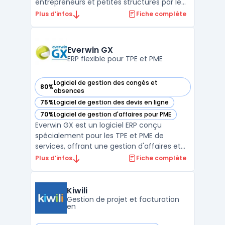
entrepreneurs et petites structures par le
biais d’une plateforme en ligne accessible
Plus d’infos
Fiche complète
sur navigateur et mobile. Le logiciel offre
des outils pour suivre les flux de revenus, la
facturation et le respect des obligations
Everwin GX
légale ...
ERP flexible pour TPE et PME
Logiciel de gestion des congés et
80%
— voir Everwin GX dans cette catégorie
absences
75%
Logiciel de gestion des devis en ligne
— voir Everwin GX dans cette catégorie
70%
Logiciel de gestion d'affaires pour PME
— voir Everwin GX dans cette catégorie
Everwin GX est un logiciel ERP conçu
spécialement pour les TPE et PME de
services, offrant une gestion d'affaires et
de projets efficace et intégrée. Ce ERP
Plus d’infos
Fiche complète
personnalisable s'adapte parfaitement aux
besoins spécifiques de chaque entreprise,
permettant une gestion souple et une
Kiwili
personnalisation en pr ...
Gestion de projet et facturation
en