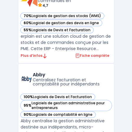
commandes en
4,7
70%
Logiciels de gestion des stocks (WMS)
— voir erplain dans cette catégorie
60%
Logiciel de gestion des devis en ligne
— voir erplain dans cette catégorie
55%
Logiciels de Devis et Facturation
— voir erplain dans cette catégorie
erplain est une solution cloud de gestion de
stocks et de commandes conçue pour les
PME. Cette ERP - Enterprise Resource
Planning offre une interface intuitive ainsi
Plus d’infos
Fiche complète
qu'une intégration facile avec des services
de vente en ligne tels que Shopify, Magento
et WooCommerce. Avec erplain, vous
Abby
pouvez gére ...
Centralisez facturation et
comptabilité pour indépendants
100%
Logiciels de Devis et Facturation
— voir Abby dans cette catégorie
Logiciels de gestion administrative pour
95%
— voir Abby dans cette catégorie
entrepreneurs
90%
Logiciels de comptabilité en ligne
— voir Abby dans cette catégorie
Abby centralise la gestion administrative
destinée aux indépendants, micro-