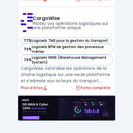
du cycle locatif : création de fiches biens,
indexation des locataires, gestion des
contrats, automatisation des documents
CargoWise
réglement ...
Pilotez vos opérations logistiques sur
une plateforme unique
77%
Logiciels TMS pour la gestion du transport
— voir CargoWise dans cette catégorie
Logiciels BPM de gestion des processus
73%
— voir CargoWise dans cette catégorie
métier
Logiciels WMS (Warehouse Management
73%
— voir CargoWise dans cette catégorie
System)
CargoWise centralise les opérations de la
chaîne logistique sur une seule plateforme
et s’adresse aux acteurs du transport
international. Dans un contexte où la
Plus d’infos
Fiche complète
gestion multi-sites, le respect des
réglementations et le suivi des expéditions
exigent une coordination, CargoWise relie
les différents do ...