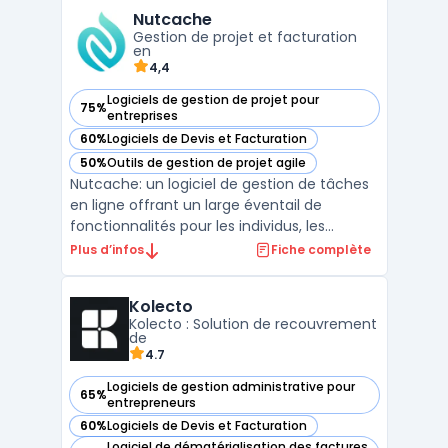
de ses fonctionnalités principales, Livli
Nutcache
propose une assistance en ligne. Les en ...
Gestion de projet et facturation
en
4,4
Logiciels de gestion de projet pour
75%
— voir Nutcache dans cette catégorie
entreprises
60%
Logiciels de Devis et Facturation
— voir Nutcache dans cette catégorie
50%
Outils de gestion de projet agile
— voir Nutcache dans cette catégorie
Nutcache: un logiciel de gestion de tâches
en ligne offrant un large éventail de
fonctionnalités pour les individus, les
équipes et les entreprises de toutes tailles.
Plus d’infos
Fiche complète
Avec une interface conviviale et intuitive,
Nutcache offre une solution tout-en-un
Kolecto
pour la gestion des projets, la collaboration,
Kolecto : Solution de recouvrement
la ...
de
4.7
Logiciels de gestion administrative pour
65%
— voir Kolecto dans cette catégorie
entrepreneurs
60%
Logiciels de Devis et Facturation
— voir Kolecto dans cette catégorie
Logiciel de dématérialisation des factures