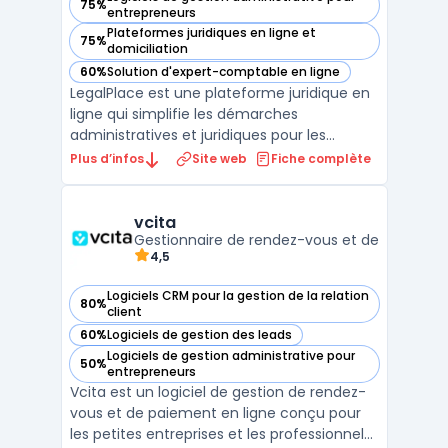
75%
— voir LegalPlace dans cette catégorie
entrepreneurs
Plateformes juridiques en ligne et
75%
— voir LegalPlace dans cette catégorie
domiciliation
60%
Solution d'expert-comptable en ligne
— voir LegalPlace dans cette catégorie
LegalPlace est une plateforme juridique en
ligne qui simplifie les démarches
administratives et juridiques pour les
entrepreneurs, professionnels et
Plus d’infos
Site web
Fiche complète
particuliers. Elle propose des solutions clé en
main pour la création d'entreprise en ligne,
la domiciliation d'entreprise, la gestion des
vcita
Gestionnaire de rendez-vous et de
contrats et ...
4,5
Logiciels CRM pour la gestion de la relation
80%
— voir vcita dans cette catégorie
client
60%
Logiciels de gestion des leads
— voir vcita dans cette catégorie
Logiciels de gestion administrative pour
50%
— voir vcita dans cette catégorie
entrepreneurs
Vcita est un logiciel de gestion de rendez-
vous et de paiement en ligne conçu pour
les petites entreprises et les professionnels