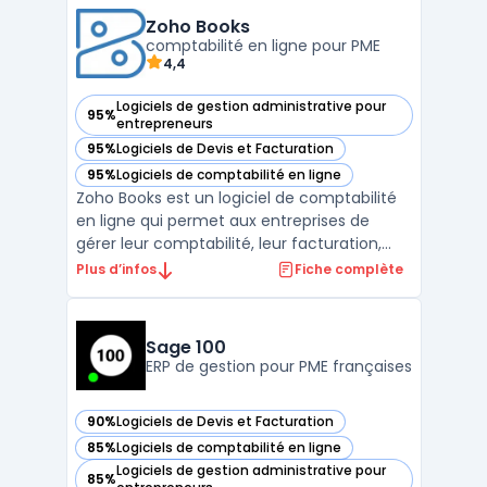
des chantiers. Ce progiciel facilite la
production de documents conformes aux
Zoho Books
régleme ...
comptabilité en ligne pour PME
4,4
Logiciels de gestion administrative pour
95%
— voir Zoho Books dans cette catégorie
entrepreneurs
95%
Logiciels de Devis et Facturation
— voir Zoho Books dans cette catégorie
95%
Logiciels de comptabilité en ligne
— voir Zoho Books dans cette catégorie
Zoho Books est un logiciel de comptabilité
en ligne qui permet aux entreprises de
gérer leur comptabilité, leur facturation,
leur gestion de stock, leur reporting
Plus d’infos
Fiche complète
financier et bien plus encore. Avec Zoho
Books, les entreprises peuvent automatiser
leurs tâches administratives et financières,
Sage 100
comme l' ...
ERP de gestion pour PME françaises
90%
Logiciels de Devis et Facturation
— voir Sage 100 dans cette catégorie
85%
Logiciels de comptabilité en ligne
— voir Sage 100 dans cette catégorie
Logiciels de gestion administrative pour
85%
— voir Sage 100 dans cette catégorie