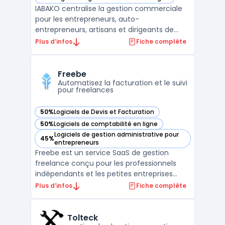
— voir IABAKO dans cette catégorie
IABAKO centralise la gestion commerciale
pour les entrepreneurs, auto-
entrepreneurs, artisans et dirigeants de
petites entreprises. Ce logiciel propose une
Plus d’infos
Fiche complète
interface unique pour la création de devis,
la gestion des commandes, la facturation
électronique, le suivi des achats et la
Freebe
gestion des stocks. ...
Automatisez la facturation et le suivi
pour freelances
50%
Logiciels de Devis et Facturation
— voir Freebe dans cette catégorie
50%
Logiciels de comptabilité en ligne
— voir Freebe dans cette catégorie
Logiciels de gestion administrative pour
45%
— voir Freebe dans cette catégorie
entrepreneurs
Freebe est un service SaaS de gestion
freelance conçu pour les professionnels
indépendants et les petites entreprises
recherchant un outil pour organiser leur
Plus d’infos
Fiche complète
administratif. L’automatisation des tâches
fiscales et la conformité des documents
administratifs présentent un enjeu de
Tolteck