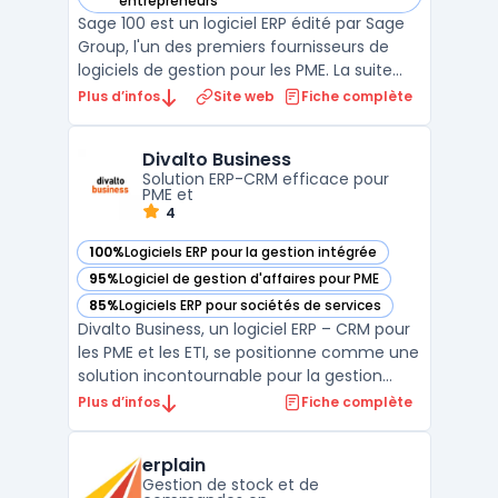
entrepreneurs
Sage 100 est un logiciel ERP édité par Sage
Group, l'un des premiers fournisseurs de
logiciels de gestion pour les PME. La suite
couvre la comptabilité générale, la gestion
Plus d’infos
Site web
Fiche complète
commerciale (devis, commandes,
facturation), la gestion de trésorerie et la
Divalto Business
paie dans un environnement intégré.
Solution ERP-CRM efficace pour
Disponible en m ...
PME et
4
100%
Logiciels ERP pour la gestion intégrée
— voir Divalto Business dans cette catégorie
95%
Logiciel de gestion d'affaires pour PME
— voir Divalto Business dans cette catégorie
85%
Logiciels ERP pour sociétés de services
— voir Divalto Business dans cette catégorie
Divalto Business, un logiciel ERP – CRM pour
les PME et les ETI, se positionne comme une
solution incontournable pour la gestion
d'entreprise. Conçu pour améliorer
Plus d’infos
Fiche complète
l'efficacité opérationnelle, ce logiciel
intègre des fonctionnalités
erplain
d'automatisation des processus d'affaires,
Gestion de stock et de
rendant les tâches admin ...