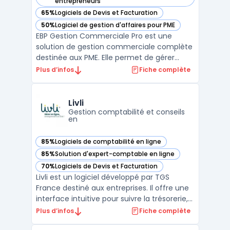
— voir EBP Gestion Commerciale Pro dans cette catégorie
entrepreneurs
65%
Logiciels de Devis et Facturation
— voir EBP Gestion Commerciale Pro dans cette catégorie
50%
Logiciel de gestion d'affaires pour PME
— voir EBP Gestion Commerciale Pro dans cette catégorie
EBP Gestion Commerciale Pro est une
solution de gestion commerciale complète
destinée aux PME. Elle permet de gérer
efficacement les devis, les commandes, la
Plus d’infos
Fiche complète
facturation et le suivi des paiements. Elle
inclut également un module CRM -
Customer Relationship Management pour
Livli
gérer les relations avec le ...
Gestion comptabilité et conseils
en
85%
Logiciels de comptabilité en ligne
— voir Livli dans cette catégorie
85%
Solution d'expert-comptable en ligne
— voir Livli dans cette catégorie
70%
Logiciels de Devis et Facturation
— voir Livli dans cette catégorie
Livli est un logiciel développé par TGS
France destiné aux entreprises. Il offre une
interface intuitive pour suivre la trésorerie,
gérer les factures et avoir une vision claire
Plus d’infos
Fiche complète
de la situation financière.En complément