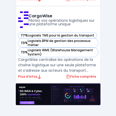
du cycle locatif : création de fiches biens,
indexation des locataires, gestion des
contrats, automatisation des documents
CargoWise
réglement ...
Pilotez vos opérations logistiques sur
une plateforme unique
77%
Logiciels TMS pour la gestion du transport
— voir CargoWise dans cette catégorie
Logiciels BPM de gestion des processus
73%
— voir CargoWise dans cette catégorie
métier
Logiciels WMS (Warehouse Management
73%
— voir CargoWise dans cette catégorie
System)
CargoWise centralise les opérations de la
chaîne logistique sur une seule plateforme
et s’adresse aux acteurs du transport
international. Dans un contexte où la
Plus d’infos
Fiche complète
gestion multi-sites, le respect des
réglementations et le suivi des expéditions
exigent une coordination, CargoWise relie
les différents do ...