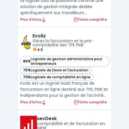
Le logiciel Solo se positionne comme une
solution de gestion intégrale dédiée
spécifiquement aux travailleurs
indépendants sous le régime de la micro-
Plus d’infos
Fiche complète
entreprise. Cet outil gestion solopreneur
centralise l’ensemble des tâches
Evoliz
administratives obligatoires, de la création
Gérez la facturation et la pré-
des documents commerciaux au s ...
comptabilité des TPE PME
4.5
Logiciels de gestion administrative pour
85%
— voir Evoliz dans cette catégorie
entrepreneurs
75%
Logiciels de Devis et Facturation
— voir Evoliz dans cette catégorie
70%
Logiciels de comptabilité en ligne
— voir Evoliz dans cette catégorie
Evoliz est un logiciel SaaS français de
facturation en ligne destiné aux TPE, PME et
indépendants pour la gestion de l’activité
commerciale et de la pré-comptabilité
Plus d’infos
Fiche complète
sans service comptable interne. Il répond
aux exigences des métiers pour la création
sevDesk
de devis, le suivi des paiements clients, la
comptabilité et de facturation en
conf ...
ligne