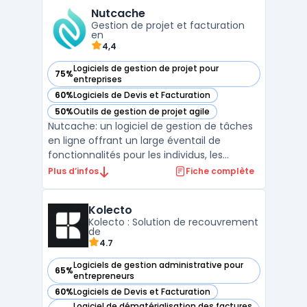
de ses fonctionnalités principales, Livli
Nutcache
propose une assistance en ligne. Les en ...
Gestion de projet et facturation
en
4,4
Logiciels de gestion de projet pour
75%
— voir Nutcache dans cette catégorie
entreprises
60%
Logiciels de Devis et Facturation
— voir Nutcache dans cette catégorie
50%
Outils de gestion de projet agile
— voir Nutcache dans cette catégorie
Nutcache: un logiciel de gestion de tâches
en ligne offrant un large éventail de
fonctionnalités pour les individus, les
équipes et les entreprises de toutes tailles.
Plus d’infos
Fiche complète
Avec une interface conviviale et intuitive,
Nutcache offre une solution tout-en-un
Kolecto
pour la gestion des projets, la collaboration,
Kolecto : Solution de recouvrement
la ...
de
4.7
Logiciels de gestion administrative pour
65%
— voir Kolecto dans cette catégorie
entrepreneurs
60%
Logiciels de Devis et Facturation
— voir Kolecto dans cette catégorie
Logiciel de dématérialisation des factures