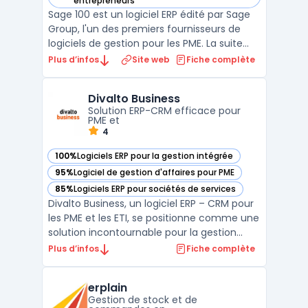
entrepreneurs
Sage 100 est un logiciel ERP édité par Sage
Group, l'un des premiers fournisseurs de
logiciels de gestion pour les PME. La suite
couvre la comptabilité générale, la gestion
Plus d’infos
Site web
Fiche complète
commerciale (devis, commandes,
facturation), la gestion de trésorerie et la
Divalto Business
paie dans un environnement intégré.
Solution ERP-CRM efficace pour
Disponible en m ...
PME et
4
100%
Logiciels ERP pour la gestion intégrée
— voir Divalto Business dans cette catégorie
95%
Logiciel de gestion d'affaires pour PME
— voir Divalto Business dans cette catégorie
85%
Logiciels ERP pour sociétés de services
— voir Divalto Business dans cette catégorie
Divalto Business, un logiciel ERP – CRM pour
les PME et les ETI, se positionne comme une
solution incontournable pour la gestion
d'entreprise. Conçu pour améliorer
Plus d’infos
Fiche complète
l'efficacité opérationnelle, ce logiciel
intègre des fonctionnalités
erplain
d'automatisation des processus d'affaires,
Gestion de stock et de
rendant les tâches admin ...