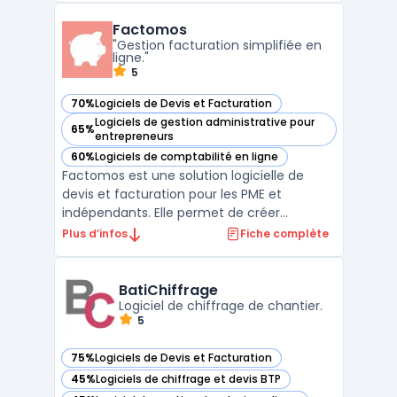
d'approvisionnement. Tryton fournit des
Factomos
fonctionnalités de base pour la gestion de
"Gestion facturation simplifiée en
la chaîne d'approvisionnement ...
ligne."
5
70%
Logiciels de Devis et Facturation
— voir Factomos dans cette catégorie
Logiciels de gestion administrative pour
65%
— voir Factomos dans cette catégorie
entrepreneurs
60%
Logiciels de comptabilité en ligne
— voir Factomos dans cette catégorie
Factomos est une solution logicielle de
devis et facturation pour les PME et
indépendants. Elle permet de créer
facilement des devis et des factures
Plus d’infos
Fiche complète
personnalisés ainsi que de suivre les
paiements. Factomos facilite la gestion des
ventes et de la trésorerie en offrant une
BatiChiffrage
vue d'ensemble des factures ...
Logiciel de chiffrage de chantier.
5
75%
Logiciels de Devis et Facturation
— voir BatiChiffrage dans cette catégorie
45%
Logiciels de chiffrage et devis BTP
— voir BatiChiffrage dans cette catégorie