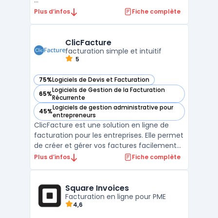
...
Plus d’infos
Fiche complète
ClicFacture
facturation simple et intuitif
5
75%
Logiciels de Devis et Facturation
— voir ClicFacture dans cette catégorie
Logiciels de Gestion de la Facturation
65%
— voir ClicFacture dans cette catégorie
Récurrente
Logiciels de gestion administrative pour
45%
— voir ClicFacture dans cette catégorie
entrepreneurs
ClicFacture est une solution en ligne de
facturation pour les entreprises. Elle permet
de créer et gérer vos factures facilement
et rapidement. ClicFacture offre des
Plus d’infos
Fiche complète
fonctionnalités telles que la création de
devis, la gestion des paiements et des
clients. Avec ClicFacture, vous pouvez
Square Invoices
suivre l'évolu ...
Facturation en ligne pour PME
4,6