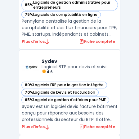
Logiciels de gestion administrative pour
85%
— voir Pennylane dans cette catégorie
entrepreneurs
75%
Logiciels de comptabilité en ligne
— voir Pennylane dans cette catégorie
Pennylane centralise la gestion de la
comptabilité et des flux financiers pour TPE,
PME, startups, indépendants et cabinets
d’expertise comptable. La plateforme SaaS
Plus d’infos
Fiche complète
traite le suivi des flux, permet la collecte
centralisée des justificatifs, la gestion des
accès collaboratifs pour clients et experts ...
Sydev
Logiciel BTP pour devis et suivi
4.6
80%
Logiciels ERP pour la gestion intégrée
— voir Sydev dans cette catégorie
70%
Logiciels de Devis et Facturation
— voir Sydev dans cette catégorie
65%
Logiciel de gestion d'affaires pour PME
— voir Sydev dans cette catégorie
Sydev est un logiciel devis facture bâtiment
conçu pour répondre aux besoins des
professionnels du secteur du BTP. Il offre
une solution centralisée pour la gestion des
Plus d’infos
Fiche complète
devis, des factures et du suivi administratif