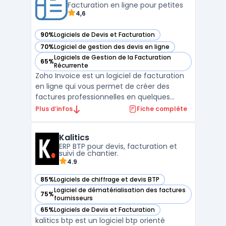
existants pour automati ...
Facturation en ligne pour petites
4,6
90%
Logiciels de Devis et Facturation
— voir Zoho Invoice dans cette catégorie
70%
Logiciel de gestion des devis en ligne
— voir Zoho Invoice dans cette catégorie
Logiciels de Gestion de la Facturation
65%
— voir Zoho Invoice dans cette catégorie
Récurrente
Zoho Invoice est un logiciel de facturation
en ligne qui vous permet de créer des
factures professionnelles en quelques
minutes. Il offre également la possibilité de
Plus d’infos
Fiche complète
créer des devis et de les convertir en
factures en un seul clic. Zoho Invoice
Kalitics
propose des fonctionnalités telles que la
ERP BTP pour devis, facturation et
gestion des pa ...
suivi de chantier.
4.9
85%
Logiciels de chiffrage et devis BTP
— voir Kalitics dans cette catégorie
Logiciel de dématérialisation des factures
75%
— voir Kalitics dans cette catégorie
fournisseurs
65%
Logiciels de Devis et Facturation
— voir Kalitics dans cette catégorie
kalitics btp est un logiciel btp orienté