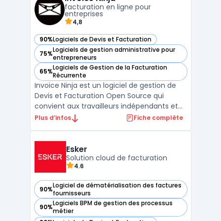
électronique. Facture.net centralise ces
facturation en ligne pour
proc ...
entreprises
4,8
90%
Logiciels de Devis et Facturation
— voir Invoice Ninja dans cette catégorie
Logiciels de gestion administrative pour
75%
— voir Invoice Ninja dans cette catégorie
entrepreneurs
Logiciels de Gestion de la Facturation
65%
— voir Invoice Ninja dans cette catégorie
Récurrente
Invoice Ninja est un logiciel de gestion de
Devis et Facturation Open Source qui
convient aux travailleurs indépendants et
aux petites entreprises. Il offre une
Plus d’infos
Fiche complète
interface intuitive pour créer et envoyer
rapidement des devis et des factures
personnalisés. En plus de cela, Invoice Ninja
Esker
permet d'accep ...
Solution cloud de facturation
4.6
Logiciel de dématérialisation des factures
90%
— voir Esker dans cette catégorie
fournisseurs
Logiciels BPM de gestion des processus
90%
— voir Esker dans cette catégorie
métier