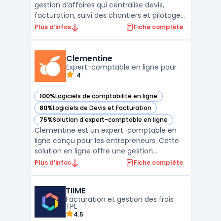
gestion d’affaires qui centralise devis,
facturation, suivi des chantiers et pilotage
financier au sein d’un erp btp accessible en
Plus d’infos
Fiche complète
ligne. L’outil couvre le cycle complet :
chiffrage, CRM, achats, stocks, pointage RH
et reporting, avec une approche conçue
Clementine
pour ...
Expert-comptable en ligne pour
4
100%
Logiciels de comptabilité en ligne
— voir Clementine dans cette catégorie
80%
Logiciels de Devis et Facturation
— voir Clementine dans cette catégorie
75%
Solution d'expert-comptable en ligne
— voir Clementine dans cette catégorie
Clementine est un expert-comptable en
ligne conçu pour les entrepreneurs. Cette
solution en ligne offre une gestion
comptable simplifiée, permettant la
Plus d’infos
Fiche complète
synchronisation bancaire, la facturation, le
suivi en temps réel des indicateurs clés et
TIIME
la création de bilans comptables certifiés.
Facturation et gestion des frais
Fort de plus de ...
TPE
4.5