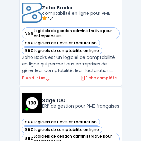
des chantiers. Ce progiciel facilite la
production de documents conformes aux
Zoho Books
régleme ...
comptabilité en ligne pour PME
4,4
Logiciels de gestion administrative pour
95%
— voir Zoho Books dans cette catégorie
entrepreneurs
95%
Logiciels de Devis et Facturation
— voir Zoho Books dans cette catégorie
95%
Logiciels de comptabilité en ligne
— voir Zoho Books dans cette catégorie
Zoho Books est un logiciel de comptabilité
en ligne qui permet aux entreprises de
gérer leur comptabilité, leur facturation,
leur gestion de stock, leur reporting
Plus d’infos
Fiche complète
financier et bien plus encore. Avec Zoho
Books, les entreprises peuvent automatiser
leurs tâches administratives et financières,
Sage 100
comme l' ...
ERP de gestion pour PME françaises
90%
Logiciels de Devis et Facturation
— voir Sage 100 dans cette catégorie
85%
Logiciels de comptabilité en ligne
— voir Sage 100 dans cette catégorie
Logiciels de gestion administrative pour
85%
— voir Sage 100 dans cette catégorie