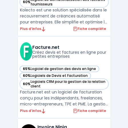
60%
— voir Kolecto dans cette catégorie
fournisseurs
Kolecto est une solution spécialisée dans le
recouvrement de créances automatisé
pour entreprises. Elle simplifie et optimise le
suivi des paiements clients grâce à des
Plus d’infos
Fiche complète
outils de centralisation des créances et
d'automatisation des relances. Kolecto aide
les entreprises à minimiser les risques
Facture.net
d'impa ...
Créez devis et factures en ligne pour
petites entreprises
65%
Logiciel de gestion des devis en ligne
— voir Facture.net dans cette catégorie
60%
Logiciels de Devis et Facturation
— voir Facture.net dans cette catégorie
Logiciels CRM pour la gestion de la relation
60%
— voir Facture.net dans cette catégorie
client
Facture.net est un logiciel de facturation
conçu pour les indépendants, freelances,
micro-entrepreneurs, TPE et PME. La gestion
de devis et de factures représente une
Plus d’infos
Fiche complète
activité courante, impliquant le respect de
la loi anti-fraude TVA et de la facturation
Invoice Ninja