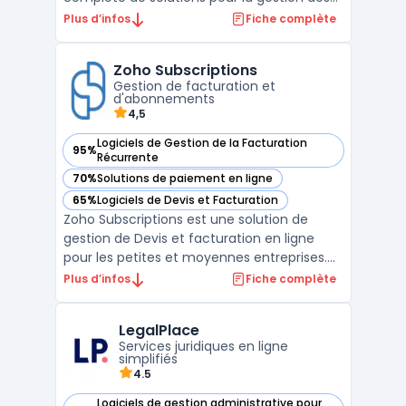
cabinets vétérinaires. Ce logiciel vous
Plus d’infos
Fiche complète
permet de vous concentrer sur votre cœur
de métier en réduisant le temps consacré
Zoho Subscriptions
aux tâches administratives à faible valeur
Gestion de facturation et
ajoutée. ...
d'abonnements
4,5
Logiciels de Gestion de la Facturation
95%
— voir Zoho Subscriptions dans cette catégorie
Récurrente
70%
Solutions de paiement en ligne
— voir Zoho Subscriptions dans cette catégorie
65%
Logiciels de Devis et Facturation
— voir Zoho Subscriptions dans cette catégorie
Zoho Subscriptions est une solution de
gestion de Devis et facturation en ligne
pour les petites et moyennes entreprises.
Cette plateforme offre des fonctionnalités
Plus d’infos
Fiche complète
avancées telles que la création de factures
récurrentes, la gestion des abonnements, le
LegalPlace
suivi des paiements et la gestion des taxes.
Services juridiques en ligne
La ...
simplifiés
4.5
Logiciels de gestion administrative pour