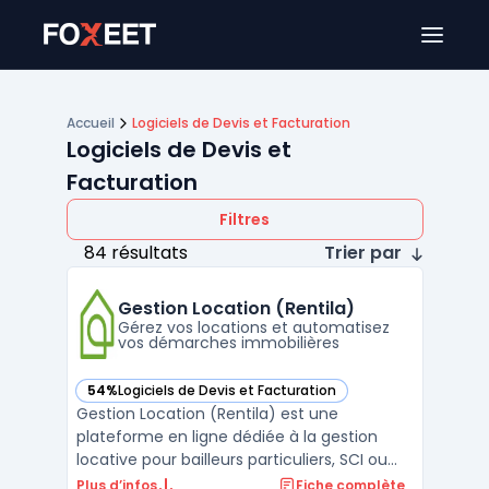
Ouver
Accueil
Logiciels de Devis et Facturation
Logiciels de Devis et
Facturation
Filtres
84 résultats
Trier par
Gestion Location (Rentila)
Gérez vos locations et automatisez
vos démarches immobilières
54%
Logiciels de Devis et Facturation
— voir Gestion Location (Rentila) dans cette catégorie
Gestion Location (Rentila) est une
plateforme en ligne dédiée à la gestion
locative pour bailleurs particuliers, SCI ou
petites sociétés. L’outil centralise les étapes
Plus d’infos
Fiche complète