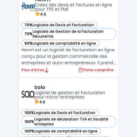
société. Swapn se distingue par des tarifs
Créez des devis et factures en ligne
attractifs, offrant la cré ...
pour TPE et PME
4.5
70%
Logiciels de Devis et Facturation
— voir Henrri dans cette catégorie
Logiciels de Gestion de la Facturation
70%
— voir Henrri dans cette catégorie
Récurrente
60%
Logiciels de comptabilité en ligne
— voir Henrri dans cette catégorie
Henrri est un logiciel de facturation en ligne
conçu pour la gestion commerciale des
entreprises et auto-entrepreneurs. Il prend
en compte les besoins concrets des TPE,
Plus d’infos
Fiche complète
PME, artisans, freelances, associations et
experts-comptables, en lien avec la
Solo
réglementation française, y compris la
Logiciel de gestion et facturation
conformité an ...
pour micro-entreprises.
4.5
100%
Logiciels de Devis et Facturation
— voir Solo dans cette catégorie
Logiciels de déclaration TVA et fiscalité
100%
— voir Solo dans cette catégorie
entreprise
100%
Logiciels de comptabilité en ligne
— voir Solo dans cette catégorie