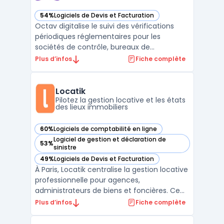
54%
Logiciels de Devis et Facturation
— voir Octav dans cette catégorie
Octav digitalise le suivi des vérifications
périodiques réglementaires pour les
sociétés de contrôle, bureaux de
vérification et équipes sécurité ou
Plus d’infos
Fiche complète
maintenance. L’outil facilite la gestion
centralisée de tous les équipements
soumis à la VGP : levage, extinction
Locatik
incendie, équipements de protection i ...
Pilotez la gestion locative et les états
des lieux immobiliers
60%
Logiciels de comptabilité en ligne
— voir Locatik dans cette catégorie
Logiciel de gestion et déclaration de
53%
— voir Locatik dans cette catégorie
sinistre
49%
Logiciels de Devis et Facturation
— voir Locatik dans cette catégorie
À Paris, Locatik centralise la gestion locative
professionnelle pour agences,
administrateurs de biens et foncières. Ce
logiciel connecte chaque acteur du
Plus d’infos
Fiche complète
portefeuille immobilier en temps réel et suit
les opérations tout en intégrant la