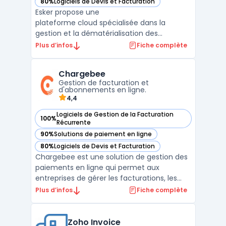
80%
Logiciels de Devis et Facturation
— voir Esker dans cette catégorie
Esker propose une
plateforme cloud spécialisée dans la
gestion et la dématérialisation des
factures, conformément aux nouvelles
Plus d’infos
Fiche complète
réglementations de la facturation
électronique obligatoire. Le logiciel permet
Chargebee
d'automatiser le traitement et l'émission
Gestion de facturation et
des factures fournisseurs ...
d'abonnements en ligne.
4,4
Logiciels de Gestion de la Facturation
100%
— voir Chargebee dans cette catégorie
Récurrente
90%
Solutions de paiement en ligne
— voir Chargebee dans cette catégorie
80%
Logiciels de Devis et Facturation
— voir Chargebee dans cette catégorie
Chargebee est une solution de gestion des
paiements en ligne qui permet aux
entreprises de gérer les facturations, les
abonnements et les paiements récurrents
Plus d’infos
Fiche complète
de manière transparente. Il fournit une
plateforme de gestion complète qui peut
être facilement intégrée aux systèmes
Zoho Invoice