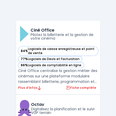
Ciné Office
Pilotez la billetterie et la gestion de
votre cinéma
Logiciels de caisse enregistreuse et point
84%
— voir Ciné Office dans cette catégorie
de vente
77%
Logiciels de Devis et Facturation
— voir Ciné Office dans cette catégorie
66%
Logiciels de comptabilité en ligne
— voir Ciné Office dans cette catégorie
Ciné Office centralise la gestion métier des
cinémas sur une plateforme modulaire
rassemblant billetterie, programmation et
opérations courantes. Les exploitants
Plus d’infos
Fiche complète
disposent ainsi d’un système pour organiser
la gestion quotidienne des salles, qu’elles
soient uniques ou réparties sur plusieurs
Octav
sites de ...
Digitalisez la planification et le suivi
VGP terrain