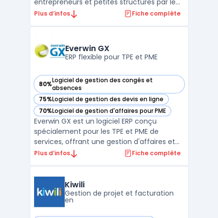
entrepreneurs et petites structures par le
biais d’une plateforme en ligne accessible
Plus d’infos
Fiche complète
sur navigateur et mobile. Le logiciel offre
des outils pour suivre les flux de revenus, la
facturation et le respect des obligations
Everwin GX
légale ...
ERP flexible pour TPE et PME
Logiciel de gestion des congés et
80%
— voir Everwin GX dans cette catégorie
absences
75%
Logiciel de gestion des devis en ligne
— voir Everwin GX dans cette catégorie
70%
Logiciel de gestion d'affaires pour PME
— voir Everwin GX dans cette catégorie
Everwin GX est un logiciel ERP conçu
spécialement pour les TPE et PME de
services, offrant une gestion d'affaires et
de projets efficace et intégrée. Ce ERP
Plus d’infos
Fiche complète
personnalisable s'adapte parfaitement aux
besoins spécifiques de chaque entreprise,
permettant une gestion souple et une
Kiwili
personnalisation en pr ...
Gestion de projet et facturation
en