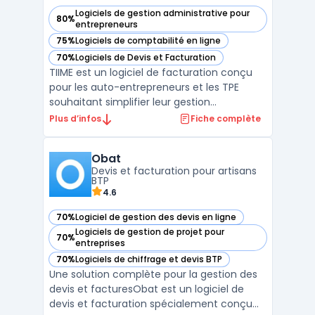
Logiciels de gestion administrative pour
80%
— voir TIIME dans cette catégorie
entrepreneurs
75%
Logiciels de comptabilité en ligne
— voir TIIME dans cette catégorie
70%
Logiciels de Devis et Facturation
— voir TIIME dans cette catégorie
TIIME est un logiciel de facturation conçu
pour les auto-entrepreneurs et les TPE
souhaitant simplifier leur gestion
administrative. Cette solution permet de
Plus d’infos
Fiche complète
créer et envoyer des factures et devis en
quelques clics tout en assurant la
Obat
conformité légale des documents émis.
Devis et facturation pour artisans
Grâce à son interface intui ...
BTP
4.6
70%
Logiciel de gestion des devis en ligne
— voir Obat dans cette catégorie
Logiciels de gestion de projet pour
70%
— voir Obat dans cette catégorie
entreprises
70%
Logiciels de chiffrage et devis BTP
— voir Obat dans cette catégorie
Une solution complète pour la gestion des
devis et facturesObat est un logiciel de
devis et facturation spécialement conçu