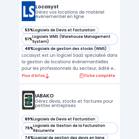
conformité réglementaire. L’interface
Locasyst
propose une prise en main ...
Gérez vos locations de matériel
événementiel en ligne
53%
Logiciels de Devis et Facturation
— voir Locasyst dans cette catégorie
Logiciels WMS (Warehouse Management
51%
— voir Locasyst dans cette catégorie
System)
48%
Logiciels de gestion des stocks (WMS)
— voir Locasyst dans cette catégorie
Locasyst est un logiciel SaaS spécialisé dans
la gestion de locations événementielles
pour les professionnels du secteur, édité en
France et conçu pour les PME disposant de
Plus d’infos
Fiche complète
multi-dépôts ou ayant des besoins
avancés de suivi matériel. Il traite la
question de la centralisation du suivi des
IABAKO
stocks évé ...
Gérez devis, stocks et factures pour
petites entreprises
89%
Logiciels de Devis et Facturation
— voir IABAKO dans cette catégorie
Logiciels de Gestion de la Facturation
75%
— voir IABAKO dans cette catégorie
Récurrente
74%
Logiciel de gestion des devis en ligne