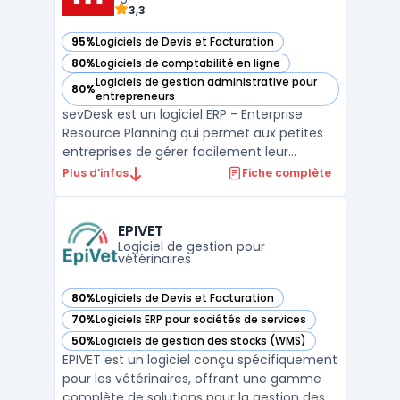
3,3
95%
Logiciels de Devis et Facturation
— voir sevDesk dans cette catégorie
80%
Logiciels de comptabilité en ligne
— voir sevDesk dans cette catégorie
Logiciels de gestion administrative pour
80%
— voir sevDesk dans cette catégorie
entrepreneurs
sevDesk est un logiciel ERP - Enterprise
Resource Planning qui permet aux petites
entreprises de gérer facilement leur
comptabilité et leurs finances. Il offre une
Plus d’infos
Fiche complète
interface utilisateur simple et intuitive pour
effectuer des tâches telles que les
factures, les paiements, les devis et la
EPIVET
gestion de l ...
Logiciel de gestion pour
vétérinaires
80%
Logiciels de Devis et Facturation
— voir EPIVET dans cette catégorie
70%
Logiciels ERP pour sociétés de services
— voir EPIVET dans cette catégorie
50%
Logiciels de gestion des stocks (WMS)
— voir EPIVET dans cette catégorie
EPIVET est un logiciel conçu spécifiquement
pour les vétérinaires, offrant une gamme
complète de solutions pour la gestion des