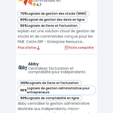
commandes en
4,7
70%
Logiciels de gestion des stocks (WMS)
— voir erplain dans cette catégorie
60%
Logiciel de gestion des devis en ligne
— voir erplain dans cette catégorie
55%
Logiciels de Devis et Facturation
— voir erplain dans cette catégorie
erplain est une solution cloud de gestion de
stocks et de commandes conçue pour les
PME. Cette ERP - Enterprise Resource
Planning offre une interface intuitive ainsi
Plus d’infos
Fiche complète
qu'une intégration facile avec des services
de vente en ligne tels que Shopify, Magento
et WooCommerce. Avec erplain, vous
Abby
pouvez gére ...
Centralisez facturation et
comptabilité pour indépendants
100%
Logiciels de Devis et Facturation
— voir Abby dans cette catégorie
Logiciels de gestion administrative pour
95%
— voir Abby dans cette catégorie
entrepreneurs
90%
Logiciels de comptabilité en ligne
— voir Abby dans cette catégorie
Abby centralise la gestion administrative
destinée aux indépendants, micro-