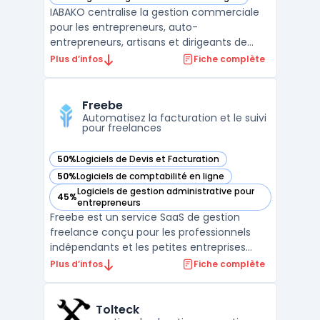
— voir IABAKO dans cette catégorie
IABAKO centralise la gestion commerciale
pour les entrepreneurs, auto-
entrepreneurs, artisans et dirigeants de
petites entreprises. Ce logiciel propose une
Plus d’infos
Fiche complète
interface unique pour la création de devis,
la gestion des commandes, la facturation
électronique, le suivi des achats et la
Freebe
gestion des stocks. ...
Automatisez la facturation et le suivi
pour freelances
50%
Logiciels de Devis et Facturation
— voir Freebe dans cette catégorie
50%
Logiciels de comptabilité en ligne
— voir Freebe dans cette catégorie
Logiciels de gestion administrative pour
45%
— voir Freebe dans cette catégorie
entrepreneurs
Freebe est un service SaaS de gestion
freelance conçu pour les professionnels
indépendants et les petites entreprises
recherchant un outil pour organiser leur
Plus d’infos
Fiche complète
administratif. L’automatisation des tâches
fiscales et la conformité des documents
administratifs présentent un enjeu de
Tolteck