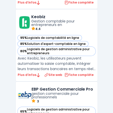
indépendants. Il offre une gamme
Plus d’infos
Fiche complète
complète d'outils pour aider les utilisateurs
à gérer leur entreprise, à communiquer
Keobiz
avec leurs clients et à automatiser les
Gestion comptable pour
tâches admini ...
entrepreneurs en
4.4
95%
Logiciels de comptabilité en ligne
— voir Keobiz dans cette catégorie
85%
Solution d'expert-comptable en ligne
— voir Keobiz dans cette catégorie
Logiciels de gestion administrative pour
80%
— voir Keobiz dans cette catégorie
entrepreneurs
Avec Keobiz, les utilisateurs peuvent
automatiser la saisie comptable, intégrer
leurs transactions bancaires en temps réel,
gérer la paie avec précision et suivre leur
Plus d’infos
Site web
Fiche complète
situation financière en permanence. Le
logiciel dispose d'un module de facturation
EBP Gestion Commerciale Pro
performant, permettant de créer et
gestion commerciale pour
envoyer des de ...
professionnels
3
Logiciels de gestion administrative pour
65%