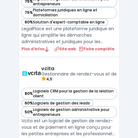
75%
— voir LegalPlace dans cette catégorie
entrepreneurs
Plateformes juridiques en ligne et
75%
— voir LegalPlace dans cette catégorie
domiciliation
60%
Solution d'expert-comptable en ligne
— voir LegalPlace dans cette catégorie
LegalPlace est une plateforme juridique en
ligne qui simplifie les démarches
administratives et juridiques pour les
entrepreneurs, professionnels et
Plus d’infos
Site web
Fiche complète
particuliers. Elle propose des solutions clé en
main pour la création d'entreprise en ligne,
la domiciliation d'entreprise, la gestion des
vcita
Gestionnaire de rendez-vous et de
contrats et ...
4,5
Logiciels CRM pour la gestion de la relation
80%
— voir vcita dans cette catégorie
client
60%
Logiciels de gestion des leads
— voir vcita dans cette catégorie
Logiciels de gestion administrative pour
50%
— voir vcita dans cette catégorie
entrepreneurs
Vcita est un logiciel de gestion de rendez-
vous et de paiement en ligne conçu pour
les petites entreprises et les professionnels