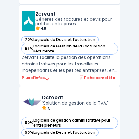
comptables, via une plateforme française
web et mobile. L’obligation réglementaire
Zervant
entourant la facture numérique modifie
Générez des factures et devis pour
l'organisation des cabinets ...
petites entreprises
4.5
70%
Logiciels de Devis et Facturation
— voir Zervant dans cette catégorie
Logiciels de Gestion de la Facturation
55%
— voir Zervant dans cette catégorie
Récurrente
Zervant facilite la gestion des opérations
administratives pour les travailleurs
indépendants et les petites entreprises, en
couvrant l’édition de documents
Plus d’infos
Fiche complète
commerciaux, la planification des
paiements et l’exportation des données
comptables. L’outil prend en charge des
Octobat
tâches telles que la gestion d ...
"Solution de gestion de la TVA."
5
Logiciels de gestion administrative pour
50%
— voir Octobat dans cette catégorie
entrepreneurs
50%
Logiciels de Devis et Facturation
— voir Octobat dans cette catégorie