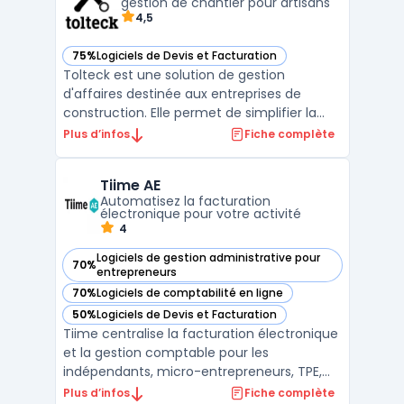
temps pour les micro ...
gestion de chantier pour artisans
4,5
75%
Logiciels de Devis et Facturation
— voir Tolteck dans cette catégorie
Tolteck est une solution de gestion
d'affaires destinée aux entreprises de
construction. Elle permet de simplifier la
gestion des projets en centralisant toutes
Plus d’infos
Fiche complète
les informations dans un même outil :
estimation des coûts, suivi des dépenses,
Tiime AE
gestion des équipes et des plannings,
Automatisez la facturation
facturation, etc. Tol ...
électronique pour votre activité
4
Logiciels de gestion administrative pour
70%
— voir Tiime AE dans cette catégorie
entrepreneurs
70%
Logiciels de comptabilité en ligne
— voir Tiime AE dans cette catégorie
50%
Logiciels de Devis et Facturation
— voir Tiime AE dans cette catégorie
Tiime centralise la facturation électronique
et la gestion comptable pour les
indépendants, micro-entrepreneurs, TPE,
professions libérales et experts-
Plus d’infos
Fiche complète