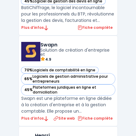
45%
Logiciel de gestion des devis en ligne
— voir BatiChiffrage dans cette catégorie
BatiChiffrage, le logiciel incontournable
pour les professionnels du BTP, révolutionne
la gestion des devis, facturations et
chiffrages. Conçu spécifiquement pour les
Plus d’infos
Fiche complète
besoins du secteur de la construction et de
la rénovation, il offre une estimation rapide
Swapn
et précise des coûts, grâce à une base de d
Solution de création d'entreprise
...
et
4.9
70%
Logiciels de comptabilité en ligne
— voir Swapn dans cette catégorie
Logiciels de gestion administrative pour
65%
— voir Swapn dans cette catégorie
entrepreneurs
Plateformes juridiques en ligne et
45%
— voir Swapn dans cette catégorie
domiciliation
Swapn est une plateforme en ligne dédiée
à la création d'entreprise et à la gestion
comptable. Elle propose un
accompagnement personnalisé pour les
Plus d’infos
Site web
Fiche complète
entrepreneurs, depuis le choix du statut
juridique jusqu'à l'immatriculation de la
Henrri