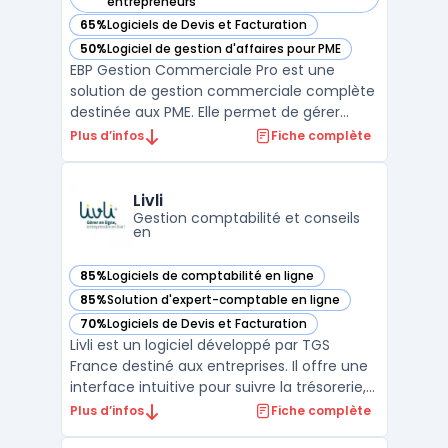
— voir EBP Gestion Commerciale Pro dans cette catégorie
entrepreneurs
65%
Logiciels de Devis et Facturation
— voir EBP Gestion Commerciale Pro dans cette catégorie
50%
Logiciel de gestion d'affaires pour PME
— voir EBP Gestion Commerciale Pro dans cette catégorie
EBP Gestion Commerciale Pro est une
solution de gestion commerciale complète
destinée aux PME. Elle permet de gérer
efficacement les devis, les commandes, la
Plus d’infos
Fiche complète
facturation et le suivi des paiements. Elle
inclut également un module CRM -
Customer Relationship Management pour
Livli
gérer les relations avec le ...
Gestion comptabilité et conseils
en
85%
Logiciels de comptabilité en ligne
— voir Livli dans cette catégorie
85%
Solution d'expert-comptable en ligne
— voir Livli dans cette catégorie
70%
Logiciels de Devis et Facturation
— voir Livli dans cette catégorie
Livli est un logiciel développé par TGS
France destiné aux entreprises. Il offre une
interface intuitive pour suivre la trésorerie,
gérer les factures et avoir une vision claire
Plus d’infos
Fiche complète
de la situation financière.En complément