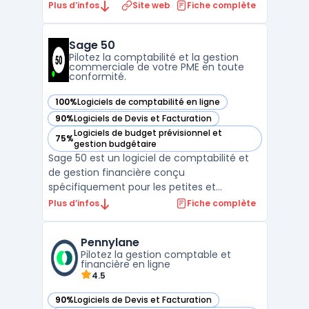
pour les artisans et les entreprises du BTP. Il
Plus d’infos
Site web
Fiche complète
permet de créer des devis précis et des
factures conformes en quelques clics, tout
Sage 50
en garantissant une gestion fluide et
Pilotez la comptabilité et la gestion
efficace ...
commerciale de votre PME en toute
conformité.
100%
Logiciels de comptabilité en ligne
— voir Sage 50 dans cette catégorie
90%
Logiciels de Devis et Facturation
— voir Sage 50 dans cette catégorie
Logiciels de budget prévisionnel et
75%
— voir Sage 50 dans cette catégorie
gestion budgétaire
Sage 50 est un logiciel de comptabilité et
de gestion financière conçu
spécifiquement pour les petites et
moyennes entreprises. Avec ses
Plus d’infos
Fiche complète
fonctionnalités avancées, il permet une
gestion efficace des comptes clients et
Pennylane
fournisseurs, la gestion des stocks, la
Pilotez la gestion comptable et
facturation, la gestion des salaires et le ...
financière en ligne
4.5
90%
Logiciels de Devis et Facturation
— voir Pennylane dans cette catégorie