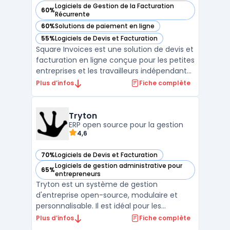
Logiciels de Gestion de la Facturation
60%
— voir Square Invoices dans cette catégorie
Récurrente
60%
Solutions de paiement en ligne
— voir Square Invoices dans cette catégorie
55%
Logiciels de Devis et Facturation
— voir Square Invoices dans cette catégorie
Square Invoices est une solution de devis et
facturation en ligne conçue pour les petites
entreprises et les travailleurs indépendants.
Avec Square Invoices, vous pouvez créer,
Plus d’infos
Fiche complète
envoyer et suivre vos factures en quelques
minutes seulement. L'application offre
également des fonctionnalités de
Tryton
paiement ...
ERP open source pour la gestion
4,6
70%
Logiciels de Devis et Facturation
— voir Tryton dans cette catégorie
Logiciels de gestion administrative pour
65%
— voir Tryton dans cette catégorie
entrepreneurs
Tryton est un système de gestion
d'entreprise open-source, modulaire et
personnalisable. Il est idéal pour les
entreprises ayant des besoins spécifiques
Plus d’infos
Fiche complète
en matière de gestion de la chaîne