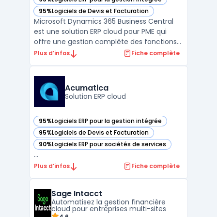
— voir Microsoft Dynamics365 Business Central dans cette
95%
Logiciels de Devis et Facturation
— voir Microsoft Dynamics365 Business Central dans cette
Microsoft Dynamics 365 Business Central
est une solution ERP cloud pour PME qui
offre une gestion complète des fonctions
essentielles d’une entreprise, telles que les
Plus d’infos
Fiche complète
finances, la gestion des stocks, les ventes
et les achats. Conçu pour les entreprises en
croissance, Business Central automatise les
Acumatica
...
Solution ERP cloud
95%
Logiciels ERP pour la gestion intégrée
— voir Acumatica dans cette catégorie
95%
Logiciels de Devis et Facturation
— voir Acumatica dans cette catégorie
90%
Logiciels ERP pour sociétés de services
— voir Acumatica dans cette catégorie
...
Plus d’infos
Fiche complète
Sage Intacct
Automatisez la gestion financière
cloud pour entreprises multi-sites
4.6