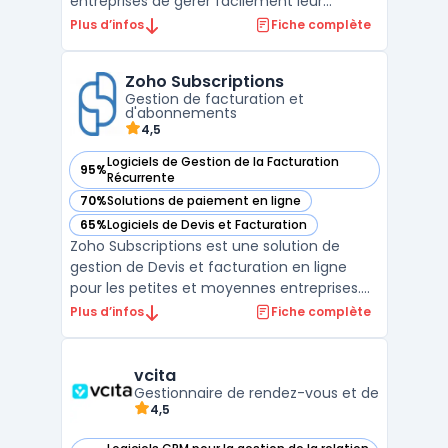
entreprises de gérer facilement leur
comptabilité et leurs finances. Il offre une
Plus d’infos
Fiche complète
interface utilisateur simple et intuitive pour
effectuer des tâches telles que les
Zoho Subscriptions
factures, les paiements, les devis et la
Gestion de facturation et
gestion de l ...
d'abonnements
4,5
Logiciels de Gestion de la Facturation
95%
— voir Zoho Subscriptions dans cette catégorie
Récurrente
70%
Solutions de paiement en ligne
— voir Zoho Subscriptions dans cette catégorie
65%
Logiciels de Devis et Facturation
— voir Zoho Subscriptions dans cette catégorie
Zoho Subscriptions est une solution de
gestion de Devis et facturation en ligne
pour les petites et moyennes entreprises.
Cette plateforme offre des fonctionnalités
Plus d’infos
Fiche complète
avancées telles que la création de factures
récurrentes, la gestion des abonnements, le
suivi des paiements et la gestion des taxes.
vcita
La ...
Gestionnaire de rendez-vous et de
4,5