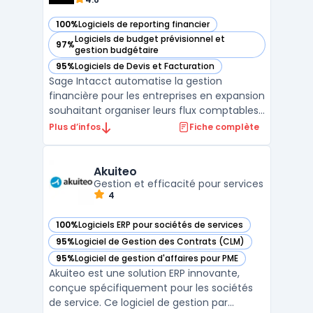
100%
Logiciels de reporting financier
— voir Sage Intacct dans cette catégorie
Logiciels de budget prévisionnel et
97%
— voir Sage Intacct dans cette catégorie
gestion budgétaire
95%
Logiciels de Devis et Facturation
— voir Sage Intacct dans cette catégorie
Sage Intacct automatise la gestion
financière pour les entreprises en expansion
souhaitant organiser leurs flux comptables
et suivre leurs opérations. Ce logiciel cloud
Plus d’infos
Fiche complète
natif met l’accent sur une logique
modulaire centrée sur la comptabilité
générale automatisée et la consolidation
Akuiteo
multi-entités, so ...
Gestion et efficacité pour services
4
100%
Logiciels ERP pour sociétés de services
— voir Akuiteo dans cette catégorie
95%
Logiciel de Gestion des Contrats (CLM)
— voir Akuiteo dans cette catégorie
95%
Logiciel de gestion d'affaires pour PME
— voir Akuiteo dans cette catégorie
Akuiteo est une solution ERP innovante,
conçue spécifiquement pour les sociétés
de service. Ce logiciel de gestion par