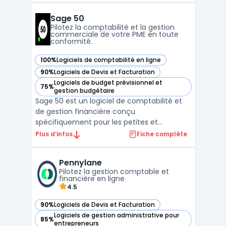
quelques clics tout en assurant la
Sage 50
conformité légale des documents émis.
Pilotez la comptabilité et la gestion
Grâce à son interface intui ...
commerciale de votre PME en toute
conformité.
100%
Logiciels de comptabilité en ligne
— voir Sage 50 dans cette catégorie
90%
Logiciels de Devis et Facturation
— voir Sage 50 dans cette catégorie
Logiciels de budget prévisionnel et
75%
— voir Sage 50 dans cette catégorie
gestion budgétaire
Sage 50 est un logiciel de comptabilité et
de gestion financière conçu
spécifiquement pour les petites et
moyennes entreprises. Avec ses
Plus d’infos
Fiche complète
fonctionnalités avancées, il permet une
gestion efficace des comptes clients et
Pennylane
fournisseurs, la gestion des stocks, la
Pilotez la gestion comptable et
facturation, la gestion des salaires et le ...
financière en ligne
4.5
90%
Logiciels de Devis et Facturation
— voir Pennylane dans cette catégorie
Logiciels de gestion administrative pour
85%
— voir Pennylane dans cette catégorie
entrepreneurs