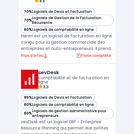
4.5
70%
Logiciels de Devis et Facturation
— voir Henrri dans cette catégorie
Logiciels de Gestion de la Facturation
70%
— voir Henrri dans cette catégorie
Récurrente
60%
Logiciels de comptabilité en ligne
— voir Henrri dans cette catégorie
Henrri est un logiciel de facturation en ligne
conçu pour la gestion commerciale des
entreprises et auto-entrepreneurs. Il prend
en compte les besoins concrets des TPE,
Plus d’infos
Fiche complète
PME, artisans, freelances, associations et
experts-comptables, en lien avec la
sevDesk
réglementation française, y compris la
comptabilité et de facturation en
conformité an ...
ligne
3,3
95%
Logiciels de Devis et Facturation
— voir sevDesk dans cette catégorie
80%
Logiciels de comptabilité en ligne
— voir sevDesk dans cette catégorie
Logiciels de gestion administrative pour
80%
— voir sevDesk dans cette catégorie
entrepreneurs
sevDesk est un logiciel ERP - Enterprise
Resource Planning qui permet aux petites