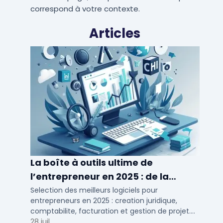
correspond à votre contexte.
Articles
La boîte à outils ultime de
l’entrepreneur en 2025 : de la
création à la gestion
Selection des meilleurs logiciels pour
entrepreneurs en 2025 : creation juridique,
comptabilite, facturation et gestion de projet.
Outils adaptes aux TPE, PME et independants en
28 juil.