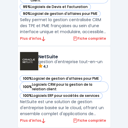
client
95%
Logiciels de Devis et Facturation
— voir Sellsy dans cette catégorie
90%
Logiciel de gestion d'affaires pour PME
— voir Sellsy dans cette catégorie
Sellsy permet la gestion centralisée CRM
des TPE et PME françaises au sein d’une
interface unique et modulaire, accessible
en cloud, mobile et API. La problématique
Plus d’infos
Fiche complète
métier principale concerne l'intégration et
le pilotage des processus liés à la
facturation électronique, au suivi
NetSuite
commercial, au pilot ...
gestion d'entreprise tout-en-un
4,1
100%
Logiciel de gestion d'affaires pour PME
— voir NetSuite dans cette catégorie
Logiciels CRM pour la gestion de la
100%
— voir NetSuite dans cette catégorie
relation client
100%
Logiciels ERP pour sociétés de services
— voir NetSuite dans cette catégorie
NetSuite est une solution de gestion
d'entreprise basée sur le cloud, offrant un
ensemble complet d'applications de
gestion financière, de comptabilité, de
Plus d’infos
Fiche complète
facturation, de gestion des stocks, de