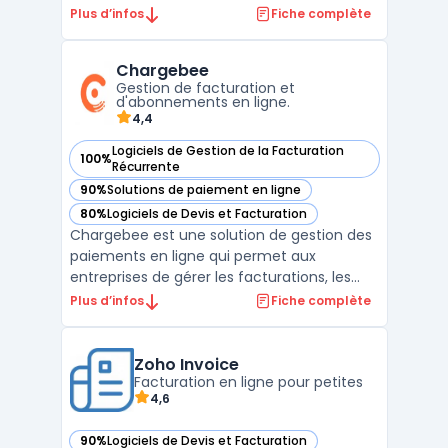
aux petites entreprises. Il offre une
Plus d’infos
Fiche complète
interface intuitive pour créer et envoyer
rapidement des devis et des factures
Chargebee
personnalisés. En plus de cela, Invoice Ninja
Gestion de facturation et
permet d'accep ...
d'abonnements en ligne.
4,4
Logiciels de Gestion de la Facturation
100%
— voir Chargebee dans cette catégorie
Récurrente
90%
Solutions de paiement en ligne
— voir Chargebee dans cette catégorie
80%
Logiciels de Devis et Facturation
— voir Chargebee dans cette catégorie
Chargebee est une solution de gestion des
paiements en ligne qui permet aux
entreprises de gérer les facturations, les
abonnements et les paiements récurrents
Plus d’infos
Fiche complète
de manière transparente. Il fournit une
plateforme de gestion complète qui peut
être facilement intégrée aux systèmes
Zoho Invoice
existants pour automati ...
Facturation en ligne pour petites
4,6
90%
Logiciels de Devis et Facturation
— voir Zoho Invoice dans cette catégorie