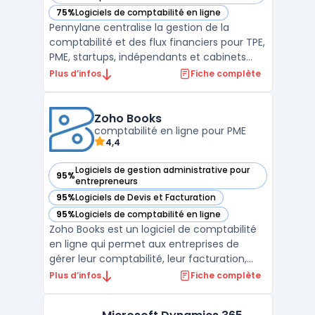
75%
Logiciels de comptabilité en ligne
— voir Pennylane dans cette catégorie
Pennylane centralise la gestion de la
comptabilité et des flux financiers pour TPE,
PME, startups, indépendants et cabinets
d’expertise comptable. La plateforme SaaS
Plus d’infos
Fiche complète
traite le suivi des flux, permet la collecte
centralisée des justificatifs, la gestion des
accès collaboratifs pour clients et experts ...
Zoho Books
comptabilité en ligne pour PME
4,4
Logiciels de gestion administrative pour
95%
— voir Zoho Books dans cette catégorie
entrepreneurs
95%
Logiciels de Devis et Facturation
— voir Zoho Books dans cette catégorie
95%
Logiciels de comptabilité en ligne
— voir Zoho Books dans cette catégorie
Zoho Books est un logiciel de comptabilité
en ligne qui permet aux entreprises de
gérer leur comptabilité, leur facturation,
leur gestion de stock, leur reporting
Plus d’infos
Fiche complète
financier et bien plus encore. Avec Zoho
Books, les entreprises peuvent automatiser