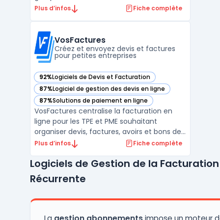
Amérique du Nord, avec plus de 3500
Plus d’infos
Fiche complète
utilisateurs professionnels. Ce logiciel
centralise la gestion des équipements, du
personnel et des flux financiers sur une
VosFactures
plateforme unique. Il cible les ...
Créez et envoyez devis et factures
pour petites entreprises
92%
Logiciels de Devis et Facturation
— voir VosFactures dans cette catégorie
87%
Logiciel de gestion des devis en ligne
— voir VosFactures dans cette catégorie
87%
Solutions de paiement en ligne
— voir VosFactures dans cette catégorie
VosFactures centralise la facturation en
ligne pour les TPE et PME souhaitant
organiser devis, factures, avoirs et bons de
commande. Des professionnels confrontés
Plus d’infos
Fiche complète
à la conformité et à la rapidité en gestion
Logiciels de Gestion de la Facturation
commerciale utilisent cet outil pour
structurer le suivi des paiements, la relance
Récurrente
des impayé ...
La
gestion abonnements
impose un moteur d