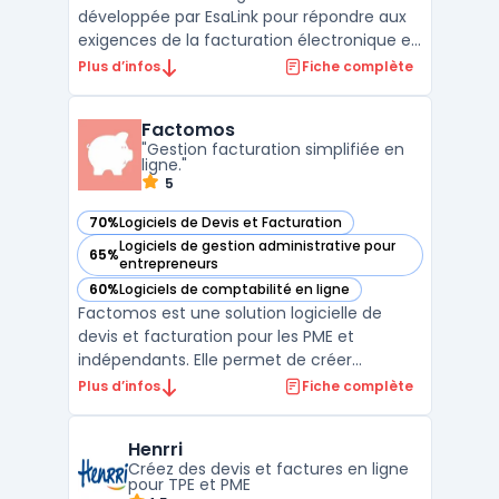
développée par EsaLink pour répondre aux
exigences de la facturation électronique et
à la réforme fiscale prévue en France. Elle
Plus d’infos
Fiche complète
agit comme plateforme de
dématérialisation partenaire (PDP),
Factomos
certifiée pour transmettre les factures
"Gestion facturation simplifiée en
électroniques et les données de ...
ligne."
5
70%
Logiciels de Devis et Facturation
— voir Factomos dans cette catégorie
Logiciels de gestion administrative pour
65%
— voir Factomos dans cette catégorie
entrepreneurs
60%
Logiciels de comptabilité en ligne
— voir Factomos dans cette catégorie
Factomos est une solution logicielle de
devis et facturation pour les PME et
indépendants. Elle permet de créer
facilement des devis et des factures
Plus d’infos
Fiche complète
personnalisés ainsi que de suivre les
paiements. Factomos facilite la gestion des
Henrri
ventes et de la trésorerie en offrant une
Créez des devis et factures en ligne
vue d'ensemble des factures ...
pour TPE et PME