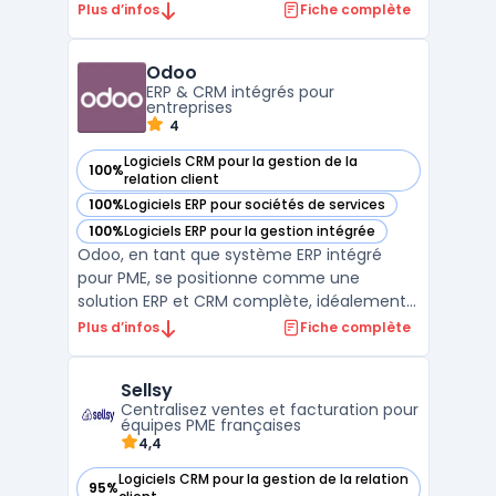
affaires offre une plateforme complète
Plus d’infos
Fiche complète
pour la gestion commerciale,
opérationnelle et financière. Adapté aux
Odoo
entreprises gérant des projets ou des
ERP & CRM intégrés pour
affaires, Akuiteo facilite la plan ...
entreprises
4
Logiciels CRM pour la gestion de la
100%
— voir Odoo dans cette catégorie
relation client
100%
Logiciels ERP pour sociétés de services
— voir Odoo dans cette catégorie
100%
Logiciels ERP pour la gestion intégrée
— voir Odoo dans cette catégorie
Odoo, en tant que système ERP intégré
pour PME, se positionne comme une
solution ERP et CRM complète, idéalement
adaptée aux besoins des petites et
Plus d’infos
Fiche complète
moyennes entreprises. Cette plateforme
ERP open source, soutenue par une vaste
Sellsy
communauté de développeurs open
Centralisez ventes et facturation pour
source, offre une flexibilité inégalée, p ...
équipes PME françaises
4,4
Logiciels CRM pour la gestion de la relation
95%
— voir Sellsy dans cette catégorie