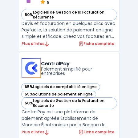
5
Logiciels de Gestion de la Facturation
50%
— voir Payfacile dans cette catégorie
Récurrente
Devis et facturation en quelques clics avec
Payfacile, la solution de paiement en ligne
simple et efficace. Créez vos factures en
ligne, envoyez-les à vos clients via notre
Plus d’infos
Fiche complète
plateforme et suivez les paiements en
temps réel. Intégrez facilement nos
fonctionnalités de paiement sur votre site
CentralPay
et offrez ...
Paiement simplifié pour
entreprises
65%
Logiciels de comptabilité en ligne
— voir CentralPay dans cette catégorie
55%
Solutions de paiement en ligne
— voir CentralPay dans cette catégorie
Logiciels de Gestion de la Facturation
50%
— voir CentralPay dans cette catégorie
Récurrente
CentralPay est une plateforme de
paiement agréée Établissement de
Monnaie Électronique par la Banque de
France. Elle simplifie la gestion des
Plus d’infos
Fiche complète
paiements clients pour les entreprises aux