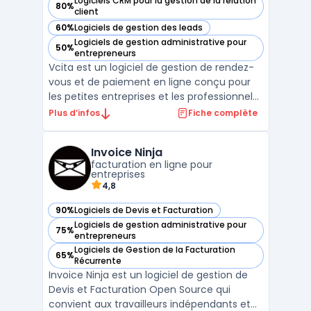
Logiciels CRM pour la gestion de la relation
80%
— voir vcita dans cette catégorie
client
60%
Logiciels de gestion des leads
— voir vcita dans cette catégorie
Logiciels de gestion administrative pour
50%
— voir vcita dans cette catégorie
entrepreneurs
Vcita est un logiciel de gestion de rendez-
vous et de paiement en ligne conçu pour
les petites entreprises et les professionnels
indépendants. Il offre une gamme
Plus d’infos
Fiche complète
complète d'outils pour aider les utilisateurs
à gérer leur entreprise, à communiquer
Invoice Ninja
avec leurs clients et à automatiser les
facturation en ligne pour
tâches admini ...
entreprises
4,8
90%
Logiciels de Devis et Facturation
— voir Invoice Ninja dans cette catégorie
Logiciels de gestion administrative pour
75%
— voir Invoice Ninja dans cette catégorie
entrepreneurs
Logiciels de Gestion de la Facturation
65%
— voir Invoice Ninja dans cette catégorie
Récurrente
Invoice Ninja est un logiciel de gestion de
Devis et Facturation Open Source qui
convient aux travailleurs indépendants et