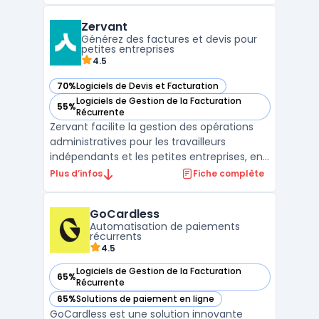
flux complexes. CentralPay propose des
Zervant
solutions pour le paiement et
Générez des factures et devis pour
recouvrement de factures, le paiement en
petites entreprises
ligne ...
4.5
70%
Logiciels de Devis et Facturation
— voir Zervant dans cette catégorie
Logiciels de Gestion de la Facturation
55%
— voir Zervant dans cette catégorie
Récurrente
Zervant facilite la gestion des opérations
administratives pour les travailleurs
indépendants et les petites entreprises, en
couvrant l’édition de documents
Plus d’infos
Fiche complète
commerciaux, la planification des
paiements et l’exportation des données
GoCardless
comptables. L’outil prend en charge des
Automatisation de paiements
tâches telles que la gestion d ...
récurrents
4.5
Logiciels de Gestion de la Facturation
65%
— voir GoCardless dans cette catégorie
Récurrente
65%
Solutions de paiement en ligne
— voir GoCardless dans cette catégorie
GoCardless est une solution innovante