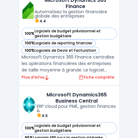
Microsoft Dynamics 365
leurs tâches administratives et financières,
Finance
comme l' ...
Automatisez la gestion financière
globale des entreprises
4.4
Logiciels de budget prévisionnel et
100%
— voir Microsoft Dynamics 365 Finance dans cette catégori
gestion budgétaire
100%
Logiciels de reporting financier
— voir Microsoft Dynamics 365 Finance dans cette catégori
100%
Logiciels de Devis et Facturation
— voir Microsoft Dynamics 365 Finance dans cette catégori
Microsoft Dynamics 365 Finance centralise
les opérations financières des entreprises
de taille moyenne à grande. Le logiciel
prend en charge la gestion de la
Plus d’infos
Fiche complète
comptabilité, simplifie le suivi des dépenses
et le traitement du bilan. Son
Microsoft Dynamics365
fonctionnement en mode cloud adapte la
Business Central
coordination à des environ ...
ERP cloud pour PME, gestion finances
&
4.5
Logiciels de budget prévisionnel et
100%
— voir Microsoft Dynamics365 Business Central dans cette
gestion budgétaire
95%
Logiciels ERP pour la gestion intégrée