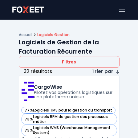
Ouver
Accueil
Logiciels Gestion
Logiciels de Gestion de la
Facturation Récurrente
Filtres
32 résultats
Trier par
CargoWise
Pilotez vos opérations logistiques sur
une plateforme unique
77%
Logiciels TMS pour la gestion du transport
— voir CargoWise dans cette catégorie
Logiciels BPM de gestion des processus
73%
— voir CargoWise dans cette catégorie
métier
Logiciels WMS (Warehouse Management
73%
— voir CargoWise dans cette catégorie
System)