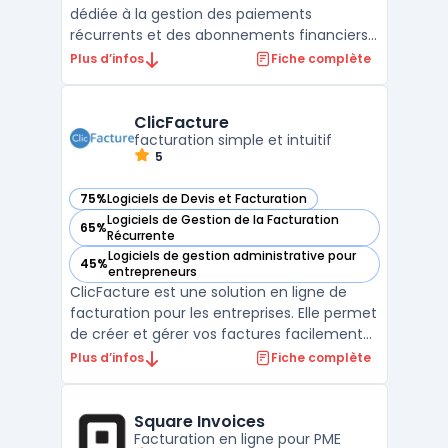
dédiée à la gestion des paiements
récurrents et des abonnements financiers.
Conçu pour faciliter les transactions
Plus d’infos
Fiche complète
régulières, ce service permet aux
entreprises de toutes tailles d'automatiser
leurs facturations et d'optimiser la gestion
ClicFacture
de leur trésorerie. Grâce ...
facturation simple et intuitif
5
75%
Logiciels de Devis et Facturation
— voir ClicFacture dans cette catégorie
Logiciels de Gestion de la Facturation
65%
— voir ClicFacture dans cette catégorie
Récurrente
Logiciels de gestion administrative pour
45%
— voir ClicFacture dans cette catégorie
entrepreneurs
ClicFacture est une solution en ligne de
facturation pour les entreprises. Elle permet
de créer et gérer vos factures facilement
et rapidement. ClicFacture offre des
Plus d’infos
Fiche complète
fonctionnalités telles que la création de
devis, la gestion des paiements et des
clients. Avec ClicFacture, vous pouvez
Square Invoices
suivre l'évolu ...
Facturation en ligne pour PME