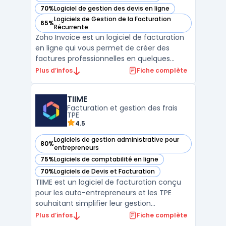
70%
Logiciel de gestion des devis en ligne
— voir Zoho Invoice dans cette catégorie
Logiciels de Gestion de la Facturation
65%
— voir Zoho Invoice dans cette catégorie
Récurrente
Zoho Invoice est un logiciel de facturation
en ligne qui vous permet de créer des
factures professionnelles en quelques
minutes. Il offre également la possibilité de
Plus d’infos
Fiche complète
créer des devis et de les convertir en
factures en un seul clic. Zoho Invoice
TIIME
propose des fonctionnalités telles que la
Facturation et gestion des frais
gestion des pa ...
TPE
4.5
Logiciels de gestion administrative pour
80%
— voir TIIME dans cette catégorie
entrepreneurs
75%
Logiciels de comptabilité en ligne
— voir TIIME dans cette catégorie
70%
Logiciels de Devis et Facturation
— voir TIIME dans cette catégorie
TIIME est un logiciel de facturation conçu
pour les auto-entrepreneurs et les TPE
souhaitant simplifier leur gestion
administrative. Cette solution permet de
Plus d’infos
Fiche complète
créer et envoyer des factures et devis en