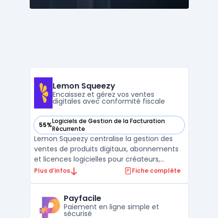
Lemon Squeezy
Encaissez et gérez vos ventes
digitales avec conformité fiscale
Logiciels de Gestion de la Facturation
55%
— voir Lemon Squeezy dans cette catégorie
Récurrente
Lemon Squeezy centralise la gestion des
ventes de produits digitaux, abonnements
et licences logicielles pour créateurs,
éditeurs SaaS et formateurs. La plateforme
Plus d’infos
Fiche complète
agit en tant que Merchant of Record,
prenant en charge le traitement
Payfacile
automatisé des paiements internationaux
Paiement en ligne simple et
et la conformité fiscale à ...
sécurisé