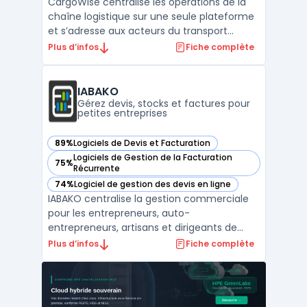
CargoWise centralise les opérations de la
chaîne logistique sur une seule plateforme
et s’adresse aux acteurs du transport
international. Dans un contexte où la
Plus d’infos
Fiche complète
gestion multi-sites, le respect des
réglementations et le suivi des expéditions
exigent une coordination, CargoWise relie
IABAKO
les différents do ...
Gérez devis, stocks et factures pour
petites entreprises
89%
Logiciels de Devis et Facturation
— voir IABAKO dans cette catégorie
Logiciels de Gestion de la Facturation
75%
— voir IABAKO dans cette catégorie
Récurrente
74%
Logiciel de gestion des devis en ligne
— voir IABAKO dans cette catégorie
IABAKO centralise la gestion commerciale
pour les entrepreneurs, auto-
entrepreneurs, artisans et dirigeants de
petites entreprises. Ce logiciel propose une
Plus d’infos
Fiche complète
interface unique pour la création de devis,
la gestion des commandes, la facturation
électronique, le suivi des achats et la
gestion des stocks. ...