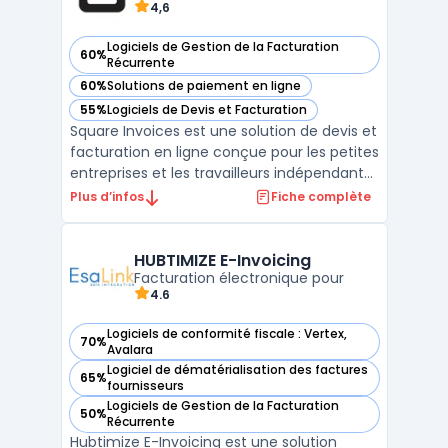
4,6
Logiciels de Gestion de la Facturation
60%
— voir Square Invoices dans cette catégorie
Récurrente
60%
Solutions de paiement en ligne
— voir Square Invoices dans cette catégorie
55%
Logiciels de Devis et Facturation
— voir Square Invoices dans cette catégorie
Square Invoices est une solution de devis et
facturation en ligne conçue pour les petites
entreprises et les travailleurs indépendants.
Avec Square Invoices, vous pouvez créer,
Plus d’infos
Fiche complète
envoyer et suivre vos factures en quelques
minutes seulement. L'application offre
également des fonctionnalités de
HUBTIMIZE E-Invoicing
paiement ...
Facturation électronique pour
4.6
Logiciels de conformité fiscale : Vertex,
70%
— voir HUBTIMIZE E-Invoicing dans cette catégorie
Avalara
Logiciel de dématérialisation des factures
65%
— voir HUBTIMIZE E-Invoicing dans cette catégorie
fournisseurs
Logiciels de Gestion de la Facturation
50%
— voir HUBTIMIZE E-Invoicing dans cette catégorie
Récurrente
Hubtimize E-Invoicing est une solution