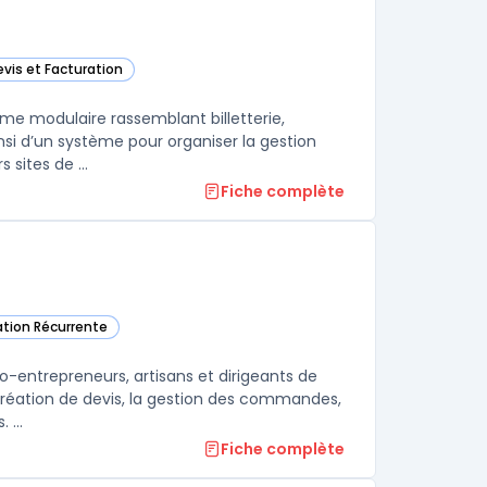
evis et Facturation
 dans cette catégorie
rme modulaire rassemblant billetterie,
si d’un système pour organiser la gestion
 sites de ...
Fiche complète
ration Récurrente
o-entrepreneurs, artisans et dirigeants de
 création de devis, la gestion des commandes,
 ...
Fiche complète