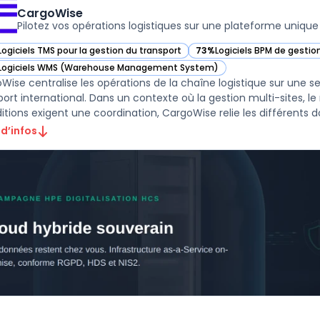
CargoWise
Pilotez vos opérations logistiques sur une plateforme unique
Logiciels TMS pour la gestion du transport
73%
Logiciels BPM de gesti
ir CargoWise dans cette catégorie
— voir CargoWise dans cett
Logiciels WMS (Warehouse Management System)
ir CargoWise dans cette catégorie
Wise centralise les opérations de la chaîne logistique sur une s
port international. Dans un contexte où la gestion multi-sites, le
itions exigent une coordination, CargoWise relie les différents do 
 d’infos