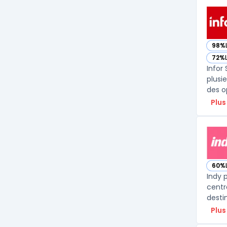
98%
— vo
72%
— vo
Infor
plusi
des o
Plus
60%
— vo
Indy 
centr
desti
Plus