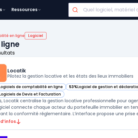
s
Ressources
lité en ligne
Logiciel
 ligne
sultats
Locatik
Pilotez la gestion locative et les états des lieux immobiliers
Logiciels de comptabilité en ligne
53%
Logiciel de gestion et déclaratio
r Locatik dans cette catégorie
— voir Locatik dans cette catégorie
Logiciels de Devis et Facturation
r Locatik dans cette catégorie
is, Locatik centralise la gestion locative professionnelle pour ag
giciel connecte chaque acteur du portefeuille immobilier en temp
rant la conformité réglementaire. L’interface propose une prise e
 d’infos