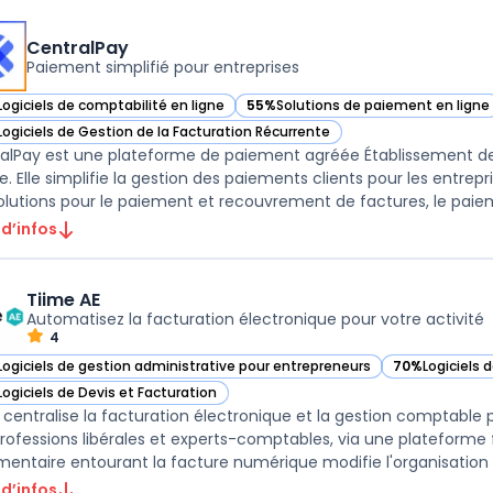
CentralPay
Paiement simplifié pour entreprises
Logiciels de comptabilité en ligne
55%
Solutions de paiement en ligne
ir CentralPay dans cette catégorie
— voir CentralPay dans cette catégo
Logiciels de Gestion de la Facturation Récurrente
ir CentralPay dans cette catégorie
alPay est une plateforme de paiement agréée Établissement de
e. Elle simplifie la gestion des paiements clients pour les entre
olutions pour le paiement et recouvrement de factures, le paieme
 d’infos
Tiime AE
Automatisez la facturation électronique pour votre activité
4
Logiciels de gestion administrative pour entrepreneurs
70%
Logiciels 
ir Tiime AE dans cette catégorie
— voir Tiime A
Logiciels de Devis et Facturation
ir Tiime AE dans cette catégorie
 centralise la facturation électronique et la gestion comptable
professions libérales et experts-comptables, via une plateforme 
mentaire entourant la facture numérique modifie l'organisation d
 d’infos