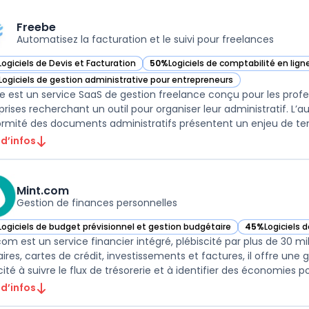
Freebe
Automatisez la facturation et le suivi pour freelances
Logiciels de Devis et Facturation
50%
Logiciels de comptabilité en lign
ir Freebe dans cette catégorie
— voir Freebe dans cette catégorie
Logiciels de gestion administrative pour entrepreneurs
ir Freebe dans cette catégorie
e est un service SaaS de gestion freelance conçu pour les profe
prises recherchant un outil pour organiser leur administratif. L’a
rmité des documents administratifs présentent un enjeu de temp
 d’infos
Mint.com
Gestion de finances personnelles
Logiciels de budget prévisionnel et gestion budgétaire
45%
Logiciels 
ir Mint.com dans cette catégorie
— voir Mint.co
com est un service financier intégré, plébiscité par plus de 30 mi
ires, cartes de crédit, investissements et factures, il offre une
ité à suivre le flux de trésorerie et à identifier des économies pot
 d’infos