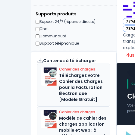
Supports produits
77%
Support 24/7 (réponse directe)
— vo
73%
Chat
— vo
Cargo
Communauté
trans
Support téléphonique
expéd
Plus
Contenus à télécharger
Cahier des charges
Téléchargez votre
Cahier des Charges
pour la Facturation
Électronique
[Modèle Gratuit]
Cahier des charges
Modèle de cahier des
charges application
mobile et web : à