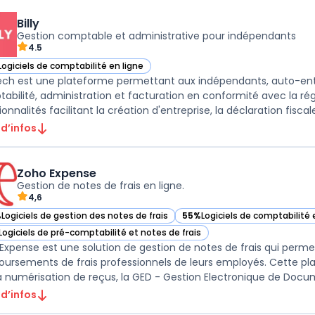
Billy
Gestion comptable et administrative pour indépendants
4.5
Logiciels de comptabilité en ligne
r Billy dans cette catégorie
.tech est une plateforme permettant aux indépendants, auto-ent
abilité, administration et facturation en conformité avec la rég
 d’infos
Zoho Expense
Gestion de notes de frais en ligne.
4,6
%
Logiciels de gestion des notes de frais
55%
Logiciels de comptabilité 
ir Zoho Expense dans cette catégorie
— voir Zoho Expense dans cett
Logiciels de pré-comptabilité et notes de frais
ir Zoho Expense dans cette catégorie
Expense est une solution de gestion de notes de frais qui perme
ursements de frais professionnels de leurs employés. Cette plat
 d’infos