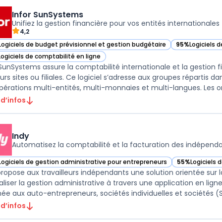
Infor SunSystems
Unifiez la gestion financière pour vos entités internationales
4,2
Logiciels de budget prévisionnel et gestion budgétaire
95%
Logiciels d
ir Infor SunSystems dans cette catégorie
— voir Infor S
Logiciels de comptabilité en ligne
ir Infor SunSystems dans cette catégorie
 SunSystems assure la comptabilité internationale et la gestion f
eurs sites ou filiales. Ce logiciel s’adresse aux groupes répartis 
pérations multi-entités, multi-monnaies et multi-langues. Les org
 d’infos
Indy
Automatisez la comptabilité et la facturation des indépend
Logiciels de gestion administrative pour entrepreneurs
55%
Logiciels 
ir Indy dans cette catégorie
— voir Indy da
propose aux travailleurs indépendants une solution orientée sur
aliser la gestion administrative à travers une application en lign
née aux auto-entrepreneurs, sociétés individuelles et sociétés (SA
 d’infos