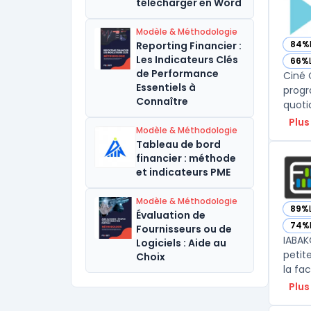
télécharger en Word
Modèle & Méthodologie
84%
Reporting Financier :
— vo
Les Indicateurs Clés
66%
— vo
de Performance
Ciné 
Essentiels à
progr
Connaître
quotid
Plus
Modèle & Méthodologie
Tableau de bord
financier : méthode
et indicateurs PME
Modèle & Méthodologie
89%
— vo
Évaluation de
74%
Fournisseurs ou de
— vo
IABAK
Logiciels : Aide au
petit
Choix
la fac
Plus