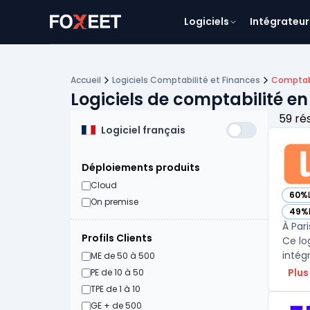
Logiciels
Intégrateur
Accueil
Logiciels Comptabilité et Finances
Comptabi
Logiciels de comptabilité en
59 ré
Logiciel français
Déploiements produits
Cloud
60%
— voi
On premise
49%
— voi
À Par
Profils Clients
Ce lo
intég
ME de 50 à 500
Plus
PE de 10 à 50
TPE de 1 à 10
GE + de 500