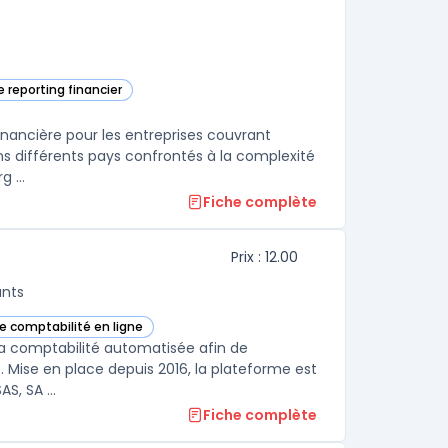
e reporting financier
unSystems dans cette catégorie
inancière pour les entreprises couvrant
dans différents pays confrontés à la complexité
 ...
Fiche complète
Prix : 12.00
ants
de comptabilité en ligne
ns cette catégorie
 la comptabilité automatisée afin de
e. Mise en place depuis 2016, la plateforme est
S, SA ...
Fiche complète