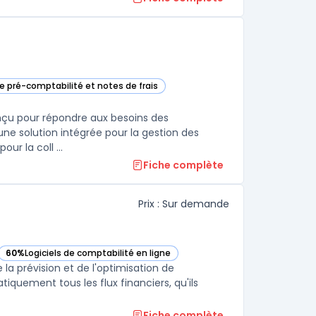
de pré-comptabilité et notes de frais
uadra dans cette catégorie
onçu pour répondre aux besoins des
 une solution intégrée pour la gestion des
ur la coll ...
Fiche complète
Prix : Sur demande
60%
Logiciels de comptabilité en ligne
— voir Fygr dans cette catégorie
e la prévision et de l'optimisation de
iquement tous les flux financiers, qu'ils
Fiche complète