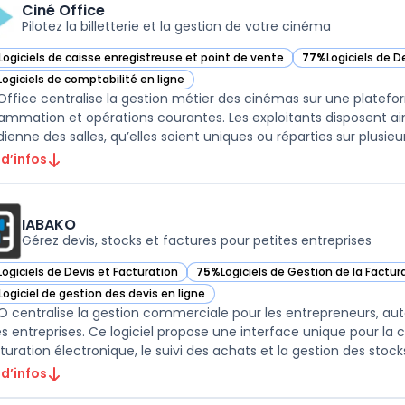
Ciné Office
Pilotez la billetterie et la gestion de votre cinéma
Logiciels de caisse enregistreuse et point de vente
77%
Logiciels de D
ir Ciné Office dans cette catégorie
— voir Ciné Office
Logiciels de comptabilité en ligne
ir Ciné Office dans cette catégorie
Office centralise la gestion métier des cinémas sur une platefo
ammation et opérations courantes. Les exploitants disposent ain
ienne des salles, qu’elles soient uniques ou réparties sur plusieurs
 d’infos
IABAKO
Gérez devis, stocks et factures pour petites entreprises
Logiciels de Devis et Facturation
75%
Logiciels de Gestion de la Factu
ir IABAKO dans cette catégorie
— voir IABAKO dans cette catégorie
Logiciel de gestion des devis en ligne
ir IABAKO dans cette catégorie
O centralise la gestion commerciale pour les entrepreneurs, aut
es entreprises. Ce logiciel propose une interface unique pour la
turation électronique, le suivi des achats et la gestion des stocks.
 d’infos