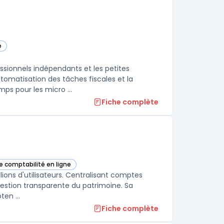
e
ssionnels indépendants et les petites
utomatisation des tâches fiscales et la
s pour les micro ...
Fiche complète
de comptabilité en ligne
m dans cette catégorie
llions d'utilisateurs. Centralisant comptes
 gestion transparente du patrimoine. Sa
en ...
Fiche complète