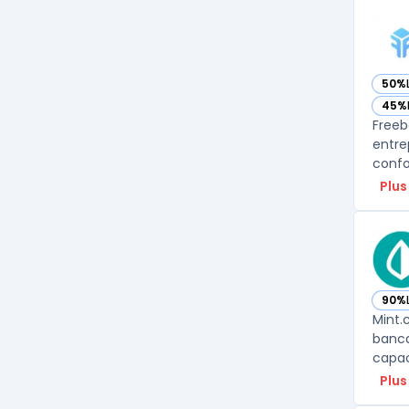
50%
— vo
45%
— vo
Freeb
entre
confo
Plus
90%
— vo
Mint.
banca
capac
Plus