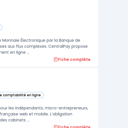
rie
 Monnaie Électronique par la Banque de
prises aux flux complexes. CentralPay propose
nt en ligne ...
Fiche complète
de comptabilité en ligne
E dans cette catégorie
 pour les indépendants, micro-entrepreneurs,
française web et mobile. L’obligation
es cabinets ...
Fiche complète