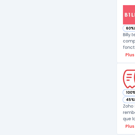
60%
— voi
Billy
compt
Plus
100
— vo
45%
— vo
Zoho 
rembo
Plus