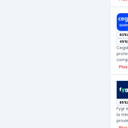
60%
— vo
45%
— vo
Cegid
profe
compte
Plus
85%
— vo
Fygr e
la tr
provi
Plus