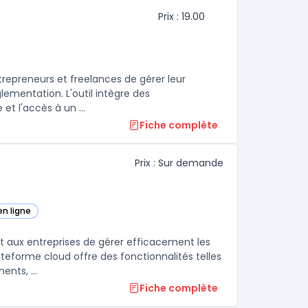
Prix : 19.00
repreneurs et freelances de gérer leur
lementation. L'outil intègre des
fonctionnalités facilitant la création d'entreprise, la déclaration fiscale et l'accès à un ...
Fiche complète
Prix : Sur demande
en ligne
e catégorie
t aux entreprises de gérer efficacement les
eforme cloud offre des fonctionnalités telles
que la numérisation de reçus, la GED - Gestion Electronique de Documents, ...
Fiche complète