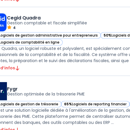
Cegid Quadra
Gestion comptable et fiscale simplifiée
4
Logiciels de gestion administrative pour entrepreneurs
50%
Logiciels 
ir Cegid Quadra dans cette catégorie
— voir Cegid Q
Logiciels de comptabilité en ligne
ir Cegid Quadra dans cette catégorie
 Quadra, un logiciel robuste et polyvalent, est spécialement c
ssionnels de la comptabilité et de la fiscalité. Ce système offre
s, la préparation et le suivi des déclarations fiscales, ainsi que po
 d’infos
Fygr
Gestion optimisée de la trésorerie PME
Logiciels de gestion de trésorerie
65%
Logiciels de reporting financier
ir Fygr dans cette catégorie
— voir Fygr dans cette catégorie
st une solution logicielle dédiée à l'amélioration de la gestion, d
ésorerie des PME. Cette plateforme permet de centraliser automat
ennent des banques, des outils comptables ou des ERP ...
 d’infos