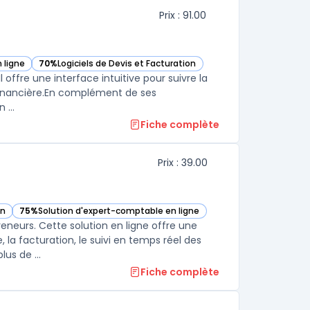
Prix : 91.00
 ligne
70%
Logiciels de Devis et Facturation
— voir Livli dans cette catégorie
l offre une interface intuitive pour suivre la
on financière.En complément de ses
 ...
Fiche complète
Prix : 39.00
on
75%
Solution d'expert-comptable en ligne
gorie
— voir Clementine dans cette catégorie
neurs. Cette solution en ligne offre une
la facturation, le suivi en temps réel des
us de ...
Fiche complète