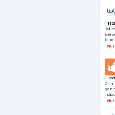
85%
— voi
Livli 
tréso
foncti
Plus
100
— vo
Cleme
gesti
indica
Plus