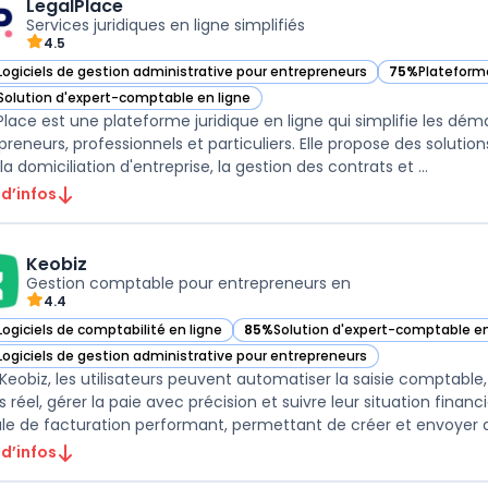
LegalPlace
Services juridiques en ligne simplifiés
4.5
Logiciels de gestion administrative pour entrepreneurs
75%
Plateforme
ir LegalPlace dans cette catégorie
— voir LegalPl
Solution d'expert-comptable en ligne
ir LegalPlace dans cette catégorie
Place est une plateforme juridique en ligne qui simplifie les dém
preneurs, professionnels et particuliers. Elle propose des solutio
ligne, la domiciliation d'entreprise, la gestion des contrats et ...
 d’infos
Keobiz
Gestion comptable pour entrepreneurs en
4.4
Logiciels de comptabilité en ligne
85%
Solution d'expert-comptable en
ir Keobiz dans cette catégorie
— voir Keobiz dans cette catégorie
Logiciels de gestion administrative pour entrepreneurs
ir Keobiz dans cette catégorie
Keobiz, les utilisateurs peuvent automatiser la saisie comptable,
 réel, gérer la paie avec précision et suivre leur situation finan
e de facturation performant, permettant de créer et envoyer de
 d’infos