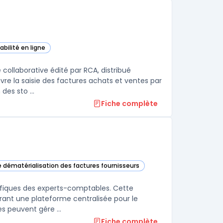
bilité en ligne
estion (MEG) dans cette catégorie
collaborative édité par RCA, distribué
vre la saisie des factures achats et ventes par
es sto ...
Fiche complète
de dématérialisation des factures fournisseurs
ans cette catégorie
cifiques des experts-comptables. Cette
frant une plateforme centralisée pour le
s peuvent gére ...
Fiche complète