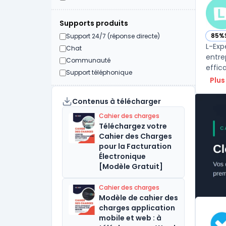
Supports produits
85%
Support 24/7 (réponse directe)
— vo
L-Exp
Chat
entre
Communauté
effic
Support téléphonique
Plus
Contenus à télécharger
Cahier des charges
Téléchargez votre
Cahier des Charges
pour la Facturation
Électronique
[Modèle Gratuit]
Cahier des charges
Modèle de cahier des
charges application
mobile et web : à