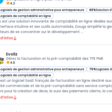
4.2
Logiciels de gestion administrative pour entrepreneurs
65%
Solution 
ir Dougs dans cette catégorie
— voir Dougs d
Logiciels de comptabilité en ligne
ir Dougs dans cette catégorie
 est une solution innovante de comptabilité en ligne dédiée aux
nterface intuitive et ses outils automatisés, Dougs simplifie la 
sateurs de se concentrer sur le développement ...
 d’infos
Evoliz
Gérez la facturation et la pré-comptabilité des TPE PME
4.5
Logiciels de gestion administrative pour entrepreneurs
75%
Logiciels 
r Evoliz dans cette catégorie
— voir Evoliz d
Logiciels de comptabilité en ligne
r Evoliz dans cette catégorie
z est un logiciel SaaS français de facturation en ligne destiné a
ivité commerciale et de la pré-comptabilité sans service compta
s pour la création de devis, le suivi des paiements clients, la conf
 d’infos