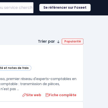
Se référencer sur Foxeet
Trier par
Popularité
té et notes de frais
gorie
enso, premier réseau d'experts-comptables en
 comptable : transmission de pièces,
consultation du bilan, suivi de trésorerie, échanges sécurisés. Inexweb n'est pas ...
Site web
Fiche complète