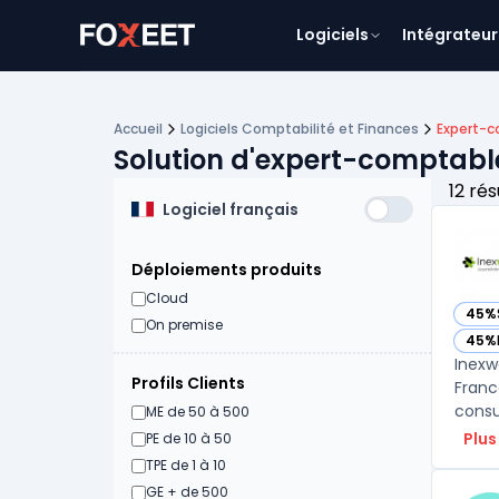
Logiciels
Intégrateur
Accueil
Logiciels Comptabilité et Finances
Expert-c
Solution d'expert-comptable
12 rés
Logiciel français
Déploiements produits
Cloud
45%
— vo
On premise
45%
— vo
Inexw
Profils Clients
Franc
ME de 50 à 500
Plus
PE de 10 à 50
TPE de 1 à 10
GE + de 500