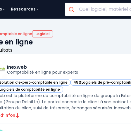
s
Ressources
omptable en ligne
Logiciel
 en ligne
ultats
Inexweb
Comptabilité en ligne pour experts
Solution d'expert-comptable en ligne
45%
Logiciels de pré-comptabili
ir Inexweb dans cette catégorie
— voir Inexweb dans cette caté
Logiciels de comptabilité en ligne
ir Inexweb dans cette catégorie
eb est la plateforme de comptabilité en ligne du groupe In Ext
e (Groupe Deloitte). Le portail connecte le client à son cabinet
 d’infos