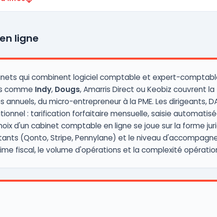
en ligne
nets qui combinent logiciel comptable et expert-comptable i
urs comme
Indy
,
Dougs
, Amarris Direct ou Keobiz couvrent la
 annuels, du micro-entrepreneur à la PME. Les dirigeants, D
itionnel : tarification forfaitaire mensuelle, saisie automati
oix d'un cabinet comptable en ligne se joue sur la forme juri
xistants (Qonto, Stripe, Pennylane) et le niveau d'accompagn
ime fiscal, le volume d'opérations et la complexité opération