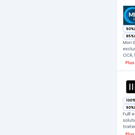
90%
— vo
85%
— vo
Mon E
exclu
OCR, 
Plus
100
— voi
90%
— voi
Fulll
solut
trait
Plus