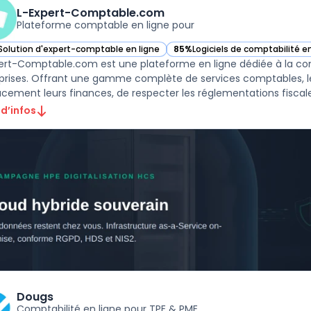
L-Expert-Comptable.com
Plateforme comptable en ligne pour
Solution d'expert-comptable en ligne
85%
Logiciels de comptabilité en
ir L-Expert-Comptable.com dans cette catégorie
— voir L-Expert-Comptable.com
ert-Comptable.com est une plateforme en ligne dédiée à la comp
prises. Offrant une gamme complète de services comptables, le
acement leurs finances, de respecter les réglementations fiscales
 d’infos
Dougs
Comptabilité en ligne pour TPE & PME.