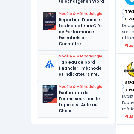
télécharger en Word
70%
Modèle & Méthodologie
— vo
65%
Reporting Financier :
— vo
Dougs
Les Indicateurs Clés
de Performance
son i
Essentiels à
utili
Connaître
Plus
Modèle & Méthodologie
Tableau de bord
financier : méthode
et indicateurs PME
85%
— voi
Modèle & Méthodologie
70%
— voi
Évaluation de
Evoli
Fournisseurs ou de
l’act
Logiciels : Aide au
métier
Choix
Plus