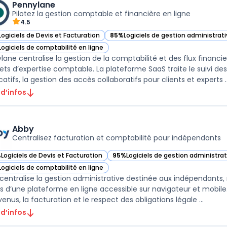
Pennylane
Pilotez la gestion comptable et financière en ligne
4.5
Logiciels de Devis et Facturation
85%
Logiciels de gestion administrat
ir Pennylane dans cette catégorie
— voir Pennylane dans cette catégor
Logiciels de comptabilité en ligne
ir Pennylane dans cette catégorie
lane centralise la gestion de la comptabilité et des flux financi
ets d’expertise comptable. La plateforme SaaS traite le suivi des
icatifs, la gestion des accès collaboratifs pour clients et experts ..
 d’infos
Abby
Centralisez facturation et comptabilité pour indépendants
%
Logiciels de Devis et Facturation
95%
Logiciels de gestion administra
ir Abby dans cette catégorie
— voir Abby dans cette catégorie
Logiciels de comptabilité en ligne
ir Abby dans cette catégorie
centralise la gestion administrative destinée aux indépendants,
is d’une plateforme en ligne accessible sur navigateur et mobile. L
enus, la facturation et le respect des obligations légale ...
 d’infos