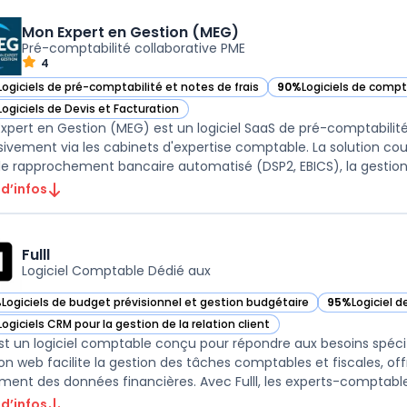
Mon Expert en Gestion (MEG)
Pré-comptabilité collaborative PME
4
Logiciels de pré-comptabilité et notes de frais
90%
Logiciels de compta
ir Mon Expert en Gestion (MEG) dans cette catégorie
— voir Mon Expert en G
Logiciels de Devis et Facturation
ir Mon Expert en Gestion (MEG) dans cette catégorie
xpert en Gestion (MEG) est un logiciel SaaS de pré-comptabilité 
sivement via les cabinets d'expertise comptable. La solution cou
le rapprochement bancaire automatisé (DSP2, EBICS), la gestion d
 d’infos
Fulll
Logiciel Comptable Dédié aux
%
Logiciels de budget prévisionnel et gestion budgétaire
95%
Logiciel 
r Fulll dans cette catégorie
— voir Fulll d
Logiciels CRM pour la gestion de la relation client
r Fulll dans cette catégorie
 est un logiciel comptable conçu pour répondre aux besoins spé
ion web facilite la gestion des tâches comptables et fiscales, of
ement des données financières. Avec Fulll, les experts-comptable
 d’infos