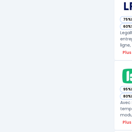
75%
— vo
60%
— vo
Legal
entre
Plus
95%
— vo
80%
— vo
Avec 
temps
modul
Plus