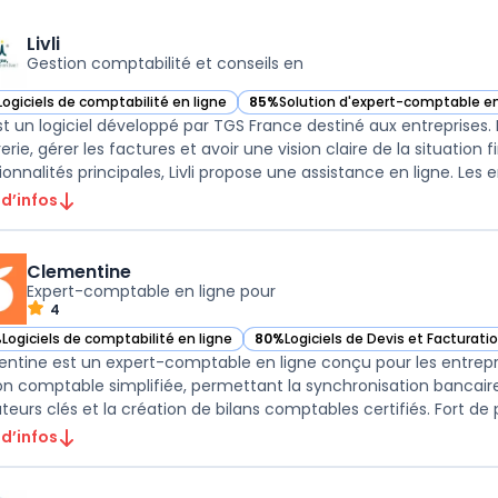
Livli
Gestion comptabilité et conseils en
Logiciels de comptabilité en ligne
85%
Solution d'expert-comptable en
r Livli dans cette catégorie
— voir Livli dans cette catégorie
est un logiciel développé par TGS France destiné aux entreprises. I
rerie, gérer les factures et avoir une vision claire de la situati
onnalités principales, Livli propose une assistance en ligne. Les en
 d’infos
Clementine
Expert-comptable en ligne pour
4
%
Logiciels de comptabilité en ligne
80%
Logiciels de Devis et Facturati
ir Clementine dans cette catégorie
— voir Clementine dans cette caté
ntine est un expert-comptable en ligne conçu pour les entrepre
on comptable simplifiée, permettant la synchronisation bancaire, 
teurs clés et la création de bilans comptables certifiés. Fort de pl
 d’infos