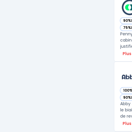
90%
— vo
75%
— vo
Penny
cabin
justif
Plus
100
— vo
90%
— vo
Abby 
le bia
de rev
Plus