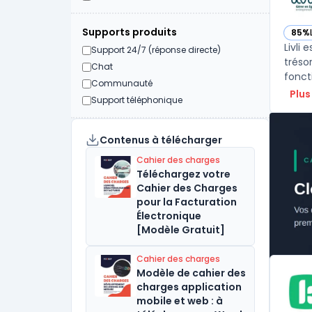
Supports produits
85%
— voi
Livli 
Support 24/7 (réponse directe)
tréso
Chat
foncti
Communauté
Plus
Support téléphonique
Contenus à télécharger
Cahier des charges
Téléchargez votre
Cahier des Charges
pour la Facturation
Électronique
[Modèle Gratuit]
Cahier des charges
Modèle de cahier des
charges application
mobile et web : à