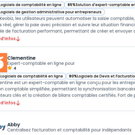
Logiciels de comptabilité en ligne
85%
Solution d'expert-comptable en
ir Keobiz dans cette catégorie
— voir Keobiz dans cette catégorie
Logiciels de gestion administrative pour entrepreneurs
ir Keobiz dans cette catégorie
Keobiz, les utilisateurs peuvent automatiser la saisie comptable,
 réel, gérer la paie avec précision et suivre leur situation finan
e de facturation performant, permettant de créer et envoyer de
 d’infos
Clementine
Expert-comptable en ligne pour
4
%
Logiciels de comptabilité en ligne
80%
Logiciels de Devis et Facturati
ir Clementine dans cette catégorie
— voir Clementine dans cette caté
ntine est un expert-comptable en ligne conçu pour les entrepre
on comptable simplifiée, permettant la synchronisation bancaire, 
teurs clés et la création de bilans comptables certifiés. Fort de pl
 d’infos
Abby
Centralisez facturation et comptabilité pour indépendants