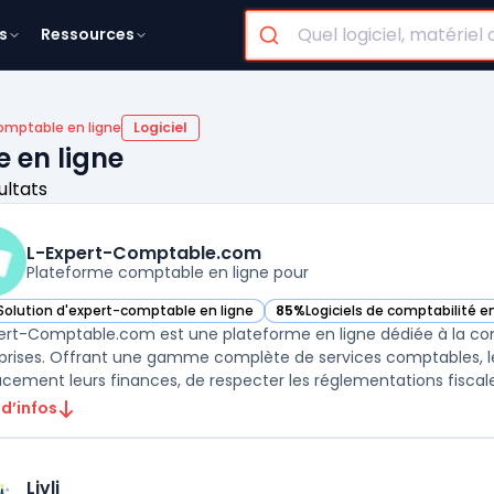
s
Ressources
omptable en ligne
Logiciel
 en ligne
ultats
L-Expert-Comptable.com
Plateforme comptable en ligne pour
Solution d'expert-comptable en ligne
85%
Logiciels de comptabilité en
ir L-Expert-Comptable.com dans cette catégorie
— voir L-Expert-Comptable.com
ert-Comptable.com est une plateforme en ligne dédiée à la comp
prises. Offrant une gamme complète de services comptables, le
acement leurs finances, de respecter les réglementations fiscales
 d’infos
Livli