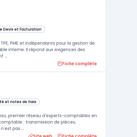
de Devis et Facturation
ans cette catégorie
ux TPE, PME et indépendants pour la gestion de
ble interne. Il répond aux exigences des
 ...
Fiche complète
té et notes de frais
gorie
enso, premier réseau d'experts-comptables en
 comptable : transmission de pièces,
consultation du bilan, suivi de trésorerie, échanges sécurisés. Inexweb n'est pas ...
Site web
Fiche complète