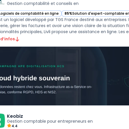
Gestion comptabilité et conseils en
Logiciels de comptabilité en ligne
85%
Solution d'expert-comptable en
r Livli dans cette catégorie
— voir Livli dans cette catégorie
est un logiciel développé par TGS France destiné aux entreprises. I
rerie, gérer les factures et avoir une vision claire de la situati
onnalités principales, Livli propose une assistance en ligne. Les en
 d’infos
Keobiz
Gestion comptable pour entrepreneurs en
4.4