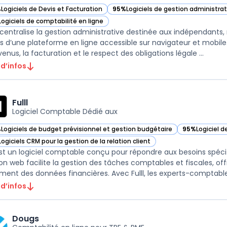
%
Logiciels de Devis et Facturation
95%
Logiciels de gestion administra
ir Abby dans cette catégorie
— voir Abby dans cette catégorie
Logiciels de comptabilité en ligne
ir Abby dans cette catégorie
centralise la gestion administrative destinée aux indépendants,
is d’une plateforme en ligne accessible sur navigateur et mobile. L
enus, la facturation et le respect des obligations légale ...
 d’infos
Fulll
Logiciel Comptable Dédié aux
%
Logiciels de budget prévisionnel et gestion budgétaire
95%
Logiciel 
r Fulll dans cette catégorie
— voir Fulll d
Logiciels CRM pour la gestion de la relation client
r Fulll dans cette catégorie
 est un logiciel comptable conçu pour répondre aux besoins spé
ion web facilite la gestion des tâches comptables et fiscales, of
ement des données financières. Avec Fulll, les experts-comptable
 d’infos
Dougs