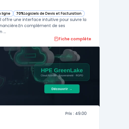
 ligne
70%
Logiciels de Devis et Facturation
— voir Livli dans cette catégorie
l offre une interface intuitive pour suivre la
on financière.En complément de ses
 ...
Fiche complète
Prix : 49.00