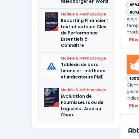
télécharger en Word
95%
— vo
80%
Modèle & Méthodologie
— vo
Avec 
Reporting Financier :
temps
Les Indicateurs Clés
modul
de Performance
Essentiels à
Plus
Connaître
Modèle & Méthodologie
Tableau de bord
financier : méthode
et indicateurs PME
100
— vo
Cleme
Modèle & Méthodologie
gesti
Évaluation de
indica
Fournisseurs ou de
Plus
Logiciels : Aide au
Choix