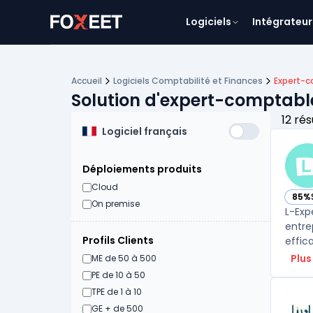
Logiciels
Intégrateur
Accueil
Logiciels Comptabilité et Finances
Expert-c
Solution d'expert-comptable
12 rés
Logiciel français
Déploiements produits
Cloud
85%
— vo
On premise
L-Exp
entre
Profils Clients
effic
Plus
ME de 50 à 500
PE de 10 à 50
TPE de 1 à 10
GE + de 500