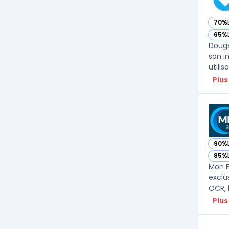
70%
— vo
65%
— vo
Dougs
son i
utili
Plus
90%
— vo
85%
— vo
Mon E
exclu
OCR, 
Plus