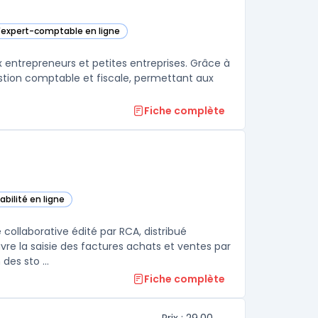
d'expert-comptable en ligne
ans cette catégorie
 entrepreneurs et petites entreprises. Grâce à
gestion comptable et fiscale, permettant aux
Fiche complète
bilité en ligne
estion (MEG) dans cette catégorie
collaborative édité par RCA, distribué
vre la saisie des factures achats et ventes par
es sto ...
Fiche complète