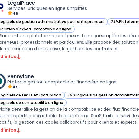
LegalPlace
Services juridiques en ligne simplifiés
4.5
Logiciels de gestion administrative pour entrepreneurs
75%
Plateforme
ir LegalPlace dans cette catégorie
— voir LegalPl
Solution d'expert-comptable en ligne
ir LegalPlace dans cette catégorie
Place est une plateforme juridique en ligne qui simplifie les dém
preneurs, professionnels et particuliers. Elle propose des solutio
ligne, la domiciliation d'entreprise, la gestion des contrats et ...
 d’infos
Pennylane
Pilotez la gestion comptable et financière en ligne
4.5
Logiciels de Devis et Facturation
85%
Logiciels de gestion administrat
ir Pennylane dans cette catégorie
— voir Pennylane dans cette catégor
Logiciels de comptabilité en ligne
ir Pennylane dans cette catégorie
lane centralise la gestion de la comptabilité et des flux financi
ets d’expertise comptable. La plateforme SaaS traite le suivi des
icatifs, la gestion des accès collaboratifs pour clients et experts ..
 d’infos