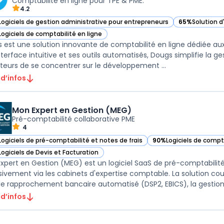
Comptabilité en ligne pour TPE & PME.
4.2
Logiciels de gestion administrative pour entrepreneurs
65%
Solution 
ir Dougs dans cette catégorie
— voir Dougs d
Logiciels de comptabilité en ligne
ir Dougs dans cette catégorie
 est une solution innovante de comptabilité en ligne dédiée aux
nterface intuitive et ses outils automatisés, Dougs simplifie la 
sateurs de se concentrer sur le développement ...
 d’infos
Mon Expert en Gestion (MEG)
Pré-comptabilité collaborative PME
4
Logiciels de pré-comptabilité et notes de frais
90%
Logiciels de compta
ir Mon Expert en Gestion (MEG) dans cette catégorie
— voir Mon Expert en G
Logiciels de Devis et Facturation
ir Mon Expert en Gestion (MEG) dans cette catégorie
xpert en Gestion (MEG) est un logiciel SaaS de pré-comptabilité 
sivement via les cabinets d'expertise comptable. La solution cou
le rapprochement bancaire automatisé (DSP2, EBICS), la gestion d
 d’infos