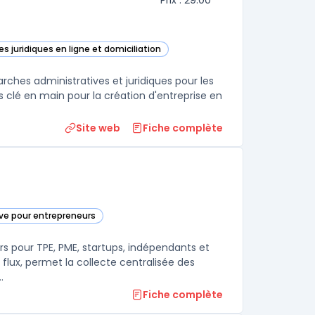
Prix : 29.00
s juridiques en ligne et domiciliation
ace dans cette catégorie
arches administratives et juridiques pour les
ns clé en main pour la création d'entreprise en
Site web
Fiche complète
ive pour entrepreneurs
ie
ers pour TPE, PME, startups, indépendants et
 flux, permet la collecte centralisée des
.
Fiche complète