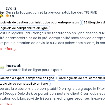
Evoliz
Gérez la facturation et la pré-comptabilité des TPE PME
4.5
Logiciels de gestion administrative pour entrepreneurs
75%
Logiciels 
r Evoliz dans cette catégorie
— voir Evoliz d
Logiciels de comptabilité en ligne
r Evoliz dans cette catégorie
z est un logiciel SaaS français de facturation en ligne destiné a
ivité commerciale et de la pré-comptabilité sans service compta
s pour la création de devis, le suivi des paiements clients, la conf
 d’infos
Inexweb
Comptabilité en ligne pour experts
Solution d'expert-comptable en ligne
45%
Logiciels de pré-comptabili
ir Inexweb dans cette catégorie
— voir Inexweb dans cette caté
Logiciels de comptabilité en ligne
ir Inexweb dans cette catégorie
eb est la plateforme de comptabilité en ligne du groupe In Ext
e (Groupe Deloitte). Le portail connecte le client à son cabinet
 d’infos