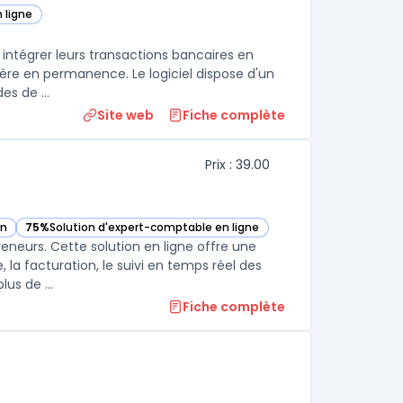
 ligne
 intégrer leurs transactions bancaires en
cière en permanence. Le logiciel dispose d'un
s de ...
Site web
Fiche complète
Prix : 39.00
on
75%
Solution d'expert-comptable en ligne
gorie
— voir Clementine dans cette catégorie
neurs. Cette solution en ligne offre une
la facturation, le suivi en temps réel des
us de ...
Fiche complète