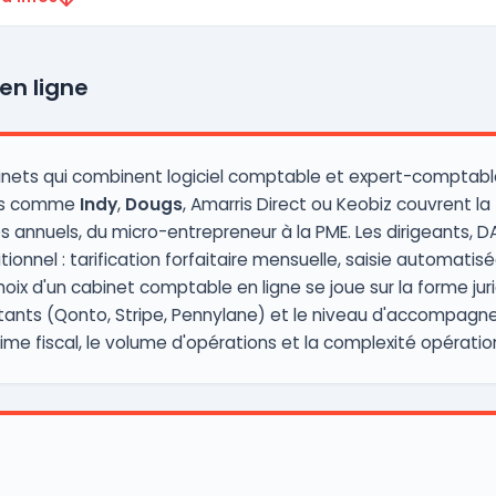
en ligne
nets qui combinent logiciel comptable et expert-comptable i
urs comme
Indy
,
Dougs
, Amarris Direct ou Keobiz couvrent la
 annuels, du micro-entrepreneur à la PME. Les dirigeants, D
itionnel : tarification forfaitaire mensuelle, saisie automati
oix d'un cabinet comptable en ligne se joue sur la forme juri
xistants (Qonto, Stripe, Pennylane) et le niveau d'accompagn
ime fiscal, le volume d'opérations et la complexité opération