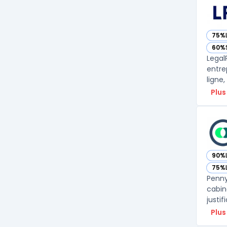
75%
— vo
60%
— vo
Legal
entre
Plus
90%
— vo
75%
— vo
Penny
cabin
justif
Plus