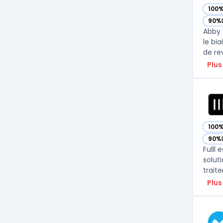
100
— vo
90%
— vo
Abby 
le bia
de rev
Plus
100
— voi
90%
— voi
Fulll
solut
trait
Plus