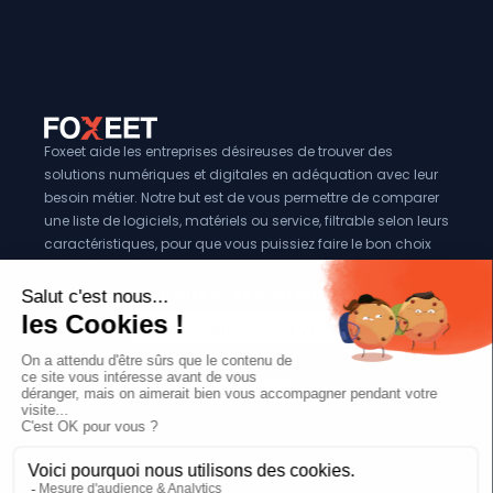
Foxeet aide les entreprises désireuses de trouver des
solutions numériques et digitales en adéquation avec leur
besoin métier. Notre but est de vous permettre de comparer
une liste de logiciels, matériels ou service, filtrable selon leurs
caractéristiques, pour que vous puissiez faire le bon choix
pour votre entreprise.
Vous êtes éditeur?
Se référencer sur Foxeet
Réseaux
© 2024 Foxeet, tous droits reservés
LinkedIn
Facebook
Twitter X
Mentions légales
|
Conditions générales d’utilisation