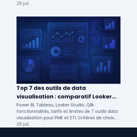
28 juil.
Top 7 des outils de data
visualisation : comparatif Looker
Studio, Tableau vs Power BI et
Power BI, Tableau, Looker Studio, Qlik :
fonctionnalités, tarifs et limites de 7 outils data
autres
visualisation pour PME et ETI. Critères de choix
selon votre SI et vos cas d'usage.
28 juil.