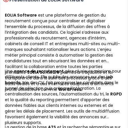
EOLIA Software
est une plateforme de gestion du
recrutement conçue pour centraliser et digitaliser
l’ensemble du processus, de la diffusion des offres à
l’intégration des candidats. Ce logiciel s’adresse aux
professionnels du recrutement, agences d’intérim,
cabinets de conseil IT et entreprises multi-sites ou multi-
marques souhaitant rationaliser leurs actions. L’enjeu
métier principal consiste à automatiser la gestion des
candidatures tout en sécurisant les données et en
facilitant la collaboration entre toutes les parties
Une
agence de recrutement
gère plusieurs missions pour
prenantes.
EOLIA Software
permet la traçabilité et la
différents clients. Elle publie des annonces sur des
job
transparence dans le suivi des processus grâce à des
boards
, trie des CV, fait progresser les candidats dans le
outils dédiés et à des interfaces adaptées à différents
tunnel de sélection puis prépare l’intégration. La
profils utilisateurs comme
WordPress
.
centralisation des sources, l’automatisation du tri, le
RGPD
et la qualité du reporting permettent d’apporter des
données fiables aux clients internes ou externes et de
gérer les délais de placement. Les outils de multidiffusion
favorisent également la visibilité des annonces sur
plusieurs supports.
La gestion de la base
ATS
et la recherche sémantique sur