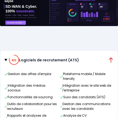
Catégories
80% de compatibilité
Logiciels de recrutement (ATS)
80
Gestion des offres d'emploi
Plateforme mobile / Mobile
friendly
Intégration des médias
Intégration avec le site web de
sociaux
l'entreprise
Fonctionnalités de sourcing
Suivi des candidats (ATS)
Outils de collaboration pour les
Gestion des communications
recruteurs
avec les candidats
Rapports et analyses de
Analyse de CV