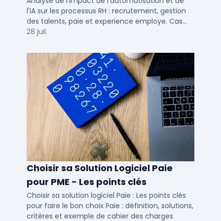
talents RH
Analyse de l'impact de l'automatisation et de
l'IA sur les processus RH : recrutement, gestion
des talents, paie et experience employe. Cas
concrets pour TPE, PME et ETI en 2026.
28 juil.
Choisir sa Solution Logiciel Paie
pour PME - Les points clés
Choisir sa solution logiciel Paie : Les points clés
pour faire le bon choix Paie : définition, solutions,
critères et exemple de cahier des charges