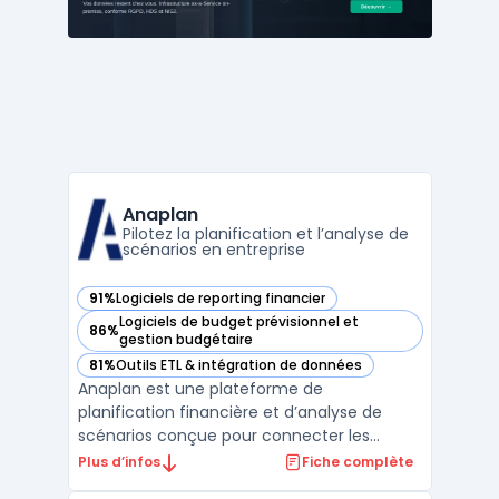
avancée et ...
Anaplan
Pilotez la planification et l’analyse de
scénarios en entreprise
91%
Logiciels de reporting financier
— voir Anaplan dans cette catégorie
Logiciels de budget prévisionnel et
86%
— voir Anaplan dans cette catégorie
gestion budgétaire
81%
Outils ETL & intégration de données
— voir Anaplan dans cette catégorie
Anaplan est une plateforme de
planification financière et d’analyse de
scénarios conçue pour connecter les
données, workflows métiers et utilisateurs
Plus d’infos
Fiche complète
au sein des grandes organisations. Cet outil