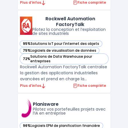
de développement logiciel. Cet outil cible
Plus d’infos
Fiche complète
les entreprises souhaitant aligner équipes
techniques et métiers sur des objectifs
Rockwell Automation
communs pour organiser la livraison
FactoryTalk
logicielle. Avec ce logi ...
Pilotez la conception et l’exploitation
de sites industriels
95%
Solutions IoT pour l'internet des objets
— voir Rockwell Automation FactoryTalk dans cette catégor
75%
Logiciels de visualisation de données
— voir Rockwell Automation FactoryTalk dans cette catégor
Solutions de Data Warehouse pour
72%
— voir Rockwell Automation FactoryTalk dans cette catégor
entreprises
Rockwell Automation FactoryTalk centralise
la gestion des applications industrielles
avancées et prend en charge la
digitalisation industrielle de la conception à
Plus d’infos
Fiche complète
la maintenance, jusqu’à l’analytics et l’IIoT.
Ce logiciel cible les architectes
d’automatisation industrielle, les équipes
Planisware
d’opérations ...
Pilotez vos portefeuilles projets avec
l’IA en entreprise
96%
Logiciels EPM de planification financière
— voir Planisware dans cette catégorie