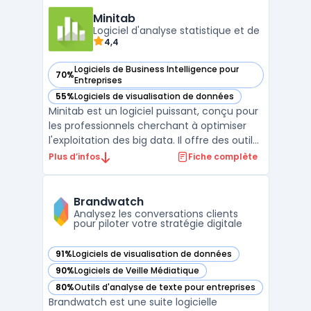
digitalisation de processus métiers, la
création d’outils internes ou
Minitab
Logiciel d'analyse statistique et de
l’automatisation de tâches ...
4,4
Logiciels de Business Intelligence pour
70%
— voir Minitab dans cette catégorie
Entreprises
55%
Logiciels de visualisation de données
— voir Minitab dans cette catégorie
Minitab est un logiciel puissant, conçu pour
les professionnels cherchant à optimiser
l'exploitation des big data. Il offre des outils
sophistiqués pour le reporting et la business
Plus d’infos
Fiche complète
intelligence, permettant une analyse
approfondie et une interprétation précise
des données complexes. Minitab aide acti ...
Brandwatch
Analysez les conversations clients
pour piloter votre stratégie digitale
91%
Logiciels de visualisation de données
— voir Brandwatch dans cette catégorie
90%
Logiciels de Veille Médiatique
— voir Brandwatch dans cette catégorie
80%
Outils d'analyse de texte pour entreprises
— voir Brandwatch dans cette catégorie
Brandwatch est une suite logicielle