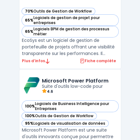
70%
Outils de Gestion de Workflow
— voir EcoSys dans cette catégorie
Logiciels de gestion de projet pour
65%
— voir EcoSys dans cette catégorie
entreprises
Logiciels BPM de gestion des processus
65%
— voir EcoSys dans cette catégorie
métier
EcoSys est un logiciel de gestion de
portefeuille de projets offrant une visibilité
transparente sur les performances. Il
facilite la planification, l'estimation des
Plus d’infos
Fiche complète
coûts, le suivi et l'analyse des données pour
les entreprises de toutes tailles. Grâce à
EcoSys, les organisations peuvent améliorer
Microsoft Power Platform
l ...
Suite d'outils low-code pour
4.6
Logiciels de Business Intelligence pour
100%
— voir Microsoft Power Platform dans cette catégorie
Entreprises
100%
Outils de Gestion de Workflow
— voir Microsoft Power Platform dans cette catégorie
95%
Logiciels de visualisation de données
— voir Microsoft Power Platform dans cette catégorie
Microsoft Power Platform est une suite
d'outils innovants conçue pour permettre