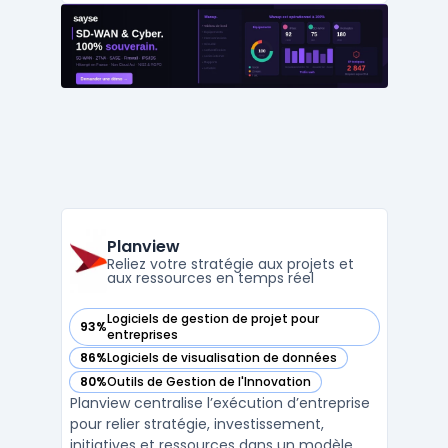
entreprises possédant plusieurs
départements rencontrent souvent des
problèmes d’efficacité et de d ...
Planview
Reliez votre stratégie aux projets et
aux ressources en temps réel
Logiciels de gestion de projet pour
93%
— voir Planview dans cette catégorie
entreprises
86%
Logiciels de visualisation de données
— voir Planview dans cette catégorie
80%
Outils de Gestion de l'Innovation
— voir Planview dans cette catégorie
Planview centralise l’exécution d’entreprise
pour relier stratégie, investissement,
initiatives et ressources dans un modèle