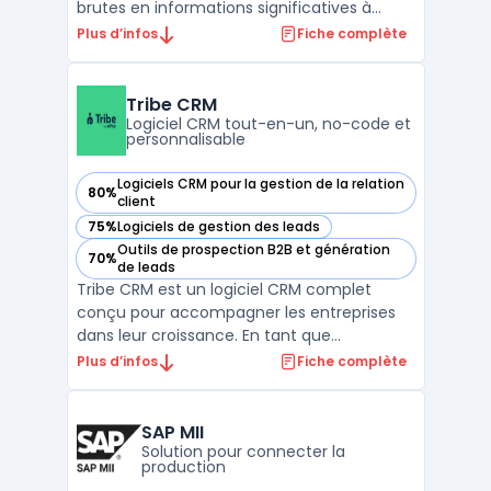
brutes en informations significatives à
travers des visuels interactifs. Cette
Plus d’infos
Fiche complète
plateforme de décisionnel offre une source
unique de vérité, permettant aux
entreprises de découvrir des informations
Tribe CRM
puissantes et de les traduir ...
Logiciel CRM tout-en-un, no-code et
personnalisable
Logiciels CRM pour la gestion de la relation
80%
— voir Tribe CRM dans cette catégorie
client
75%
Logiciels de gestion des leads
— voir Tribe CRM dans cette catégorie
Outils de prospection B2B et génération
70%
— voir Tribe CRM dans cette catégorie
de leads
Tribe CRM est un logiciel CRM complet
conçu pour accompagner les entreprises
dans leur croissance. En tant que
plateforme CRM tout-en-un, il offre une
Plus d’infos
Fiche complète
solution prête à l'emploi qui s'adapte aux
besoins des équipes de vente, marketing et
service client. Grâce à son approche crm
SAP MII
no-code, les utilisate ...
Solution pour connecter la
production