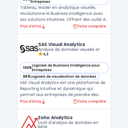
— voir Tableau dans cette catégorie
Entreprises
Tableau, leader en analytique visuelle,
révolutionne la Business Intelligence avec
ses solutions intuitives. Offrant des outils de
visualisation de données interactives,
Plus d’infos
Fiche complète
Tableau permet aux utilisateurs de créer
des graphiques dynamiques et des
tableaux de bord personnalisables, facilitant
SAS Visual Analytics
une analys ...
Analyse de données visuelle et
4,3
Logiciels de Business Intelligence pour
100%
— voir SAS Visual Analytics dans cette catégorie
Entreprises
95%
Logiciels de visualisation de données
— voir SAS Visual Analytics dans cette catégorie
SAS Visual Analytics est une plateforme de
Reporting intuitive et dynamique qui
permet aux entreprises de prendre des
décisions plus éclairées à partir de leurs
Plus d’infos
Fiche complète
données. Elle permet de visualiser et
d'explorer ces données de manière
Zoho Analytics
interactive, de créer des tableaux de bord
Outil d'analyse de données en
et des rapports élaborés ...
ligne.