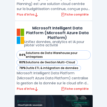
Planning) est une solution cloud centrée
sur la budgétisation continue, conçue pour
les équipes financières, RH et
Plus d’infos
Fiche complète
opérationnelles qui gèrent la planification à
grande échelle. Ce logiciel cible les
Microsoft Intelligent Data
entreprises confrontées à la multiplication
Platform (Microsoft Azure Data
des données et à la n ...
Platform)
Unifiez données, analytics et IA pour
piloter votre activité
Solutions de Data Warehouse pour
84%
— voir Microsoft Intelligent Data Platform (Microsoft Azure
entreprises
80%
Solutions de Gestion Multi-Cloud
— voir Microsoft Intelligent Data Platform (Microsoft Azure
78%
Outils ETL & intégration de données
— voir Microsoft Intelligent Data Platform (Microsoft Azure
Microsoft Intelligent Data Platform
(Microsoft Azure Data Platform) centralise
la gestion de la donnée sur le cloud afin de
limiter la fragmentation des systèmes et
Plus d’infos
Fiche complète
d’assurer la sécurité et l’accès en temps
réel aux informations. Cette plateforme
réunit bases de données, outils d’analyse