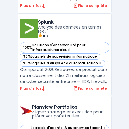
planification intégrée, et d’analytique
Plus d’infos
Fiche complète
prédictive. Conçu pour offrir une vision
centralisée des données, cet outil permet
Splunk
aux entreprises d’optimiser leurs processus
Analyse des données en temps
de décision e ...
réel,
4.7
Solutions d'observabilité pour
100%
— voir Splunk dans cette catégorie
infrastructures cloud
95%
Logiciels de supervision informatique
— voir Splunk dans cette catégorie
95%
Logiciels d'AIOps et d'automatisation IT
— voir Splunk dans cette catégorie
Comparatif 2026Retrouvez ce produit dans
notre classement des 21 meilleurs logiciels
de cybersécurité entreprise — EDR, firewall,
SIEM, XDR. ...
Plus d’infos
Fiche complète
Planview Portfolios
Alignez stratégie et exécution pour
piloter vos portefeuilles
Logiciels d'agents IA autonomes (agentic