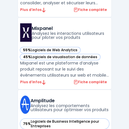
consolider, analyser et sécuriser leurs
données sans nécessiter de compétences
Plus d’infos
Fiche complète
techniques ou de codage. Le logiciel traite
les besoins de pilotage pour les directions
générales, directions financières, DSI, RH ou
Mixpanel
équipes commercial ...
Analysez les interactions utilisateurs
pour piloter vos produits
55%
Logiciels de Web Analytics
— voir Mixpanel dans cette catégorie
45%
Logiciels de visualisation de données
— voir Mixpanel dans cette catégorie
Mixpanel est une plateforme d’analyse
produit reposant sur le suivi des
événements utilisateurs sur web et mobile.
L’outil cible les équipes produit, marketing
Plus d’infos
Fiche complète
et analytics en fournissant des données
pour la compréhension du comportement
et de la rétention client. L’accès direct aux
Amplitude
indicateurs d’ad ...
Analysez les comportements
utilisateurs pour optimiser vos produits
Logiciels de Business Intelligence pour
75%
— voir Amplitude dans cette catégorie
Entreprises