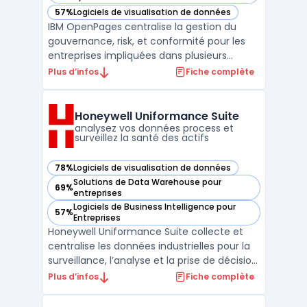
57%
Logiciels de visualisation de données
— voir IBM OpenPages dans cette catégorie
IBM OpenPages centralise la gestion du
gouvernance, risk, et conformité pour les
entreprises impliquées dans plusieurs
périmètres réglementaires et métiers. La
Plus d’infos
Fiche complète
solution cible les organisations désireuses
d’industrialiser la gestion de leurs risques, de
la conformité réglementaire aux audits, en
Honeywell Uniformance Suite
pass ...
analysez vos données process et
surveillez la santé des actifs
78%
Logiciels de visualisation de données
— voir Honeywell Uniformance Suite dans cette catégorie
Solutions de Data Warehouse pour
69%
— voir Honeywell Uniformance Suite dans cette catégorie
entreprises
Logiciels de Business Intelligence pour
57%
— voir Honeywell Uniformance Suite dans cette catégorie
Entreprises
Honeywell Uniformance Suite collecte et
centralise les données industrielles pour la
surveillance, l’analyse et la prise de décision
sur site ou à l’échelle de l’organisation. Ce
Plus d’infos
Fiche complète
logiciel cible les besoins des ingénieurs,
équipes de production et responsables de