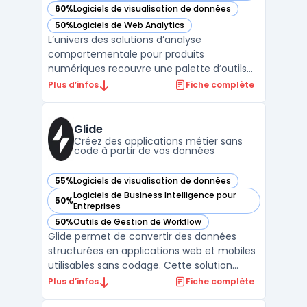
60%
Logiciels de visualisation de données
— voir Amplitude dans cette catégorie
50%
Logiciels de Web Analytics
— voir Amplitude dans cette catégorie
L’univers des solutions d’analyse
comportementale pour produits
numériques recouvre une palette d’outils
variés, à l’image d’Amplitude, plateforme de
Plus d’infos
Fiche complète
product analytics centrée sur la collecte et
l’interprétation des données liées à l’usage.
Amplitude vise les enjeux des équipes
Glide
growth, produit, data ...
Créez des applications métier sans
code à partir de vos données
55%
Logiciels de visualisation de données
— voir Glide dans cette catégorie
Logiciels de Business Intelligence pour
50%
— voir Glide dans cette catégorie
Entreprises
50%
Outils de Gestion de Workflow
— voir Glide dans cette catégorie
Glide permet de convertir des données
structurées en applications web et mobiles
utilisables sans codage. Cette solution
s’adresse aux équipes opérationnelles, aux
Plus d’infos
Fiche complète
PME et aux startups impliquées dans la