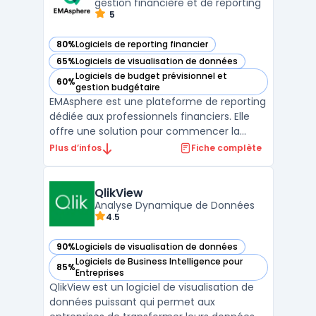
visualisations dans vos tab ...
gestion financière et de reporting
5
80%
Logiciels de reporting financier
— voir EMAsphere dans cette catégorie
65%
Logiciels de visualisation de données
— voir EMAsphere dans cette catégorie
Logiciels de budget prévisionnel et
60%
— voir EMAsphere dans cette catégorie
gestion budgétaire
EMAsphere est une plateforme de reporting
dédiée aux professionnels financiers. Elle
offre une solution pour commencer la
journée avec des reportings à jour,
Plus d’infos
Fiche complète
permettant ainsi aux financiers de gagner
du temps et de mettre en avant leur valeur
ajoutée. La plateforme est conçue pour
QlikView
être simple et eff ...
Analyse Dynamique de Données
4.5
90%
Logiciels de visualisation de données
— voir QlikView dans cette catégorie
Logiciels de Business Intelligence pour
85%
— voir QlikView dans cette catégorie
Entreprises
QlikView est un logiciel de visualisation de
données puissant qui permet aux