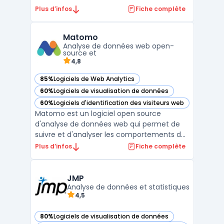
entreprises. Elle permet de créer des
Plus d’infos
Fiche complète
tableaux de bord interactifs sans avoir
besoin de maîtriser le langage SQL, grâce à
Matomo
une interface utilisateur simple et intuitive.
Analyse de données web open-
Les utilisateurs peu ...
source et
4,8
85%
Logiciels de Web Analytics
— voir Matomo dans cette catégorie
60%
Logiciels de visualisation de données
— voir Matomo dans cette catégorie
60%
Logiciels d'identification des visiteurs web
— voir Matomo dans cette catégorie
Matomo est un logiciel open source
d'analyse de données web qui permet de
suivre et d'analyser les comportements des
visiteurs sur un site web. Il offre une
Plus d’infos
Fiche complète
alternative à Google Analytics, en offrant
une solution de suivi de données plus
respectueuse de la vie privée des
JMP
Analyse de données et statistiques
utilisateurs. Matomo permet ...
4,5
80%
Logiciels de visualisation de données
— voir JMP dans cette catégorie