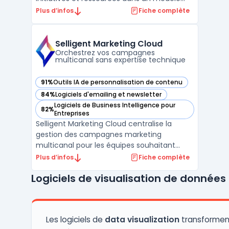
unifié. La plateforme cible la gestion de
Plus d’infos
Fiche complète
portefeuille au sein des grandes entreprises,
avec un usage marqué chez les
départements de transformation et les
Selligent Marketing Cloud
directions financiè ...
Orchestrez vos campagnes
multicanal sans expertise technique
91%
Outils IA de personnalisation de contenu
— voir Selligent Marketing Cloud dans cette catégorie
84%
Logiciels d'emailing et newsletter
— voir Selligent Marketing Cloud dans cette catégorie
Logiciels de Business Intelligence pour
82%
— voir Selligent Marketing Cloud dans cette catégorie
Entreprises
Selligent Marketing Cloud centralise la
gestion des campagnes marketing
multicanal pour les équipes souhaitant
automatiser la personnalisation à grande
Plus d’infos
Fiche complète
échelle. De nombreuses entreprises
Logiciels de visualisation de données
rencontrent encore des freins techniques
lorsqu’il s’agit de coordonner emails, SMS,
messages mobiles et web tout ...
Les logiciels de
data visualization
transforment