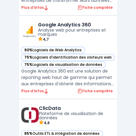
entreprises de transformer leurs données
brutes en insights significatifs. Grâce à une
Plus d’infos
Fiche complète
interface intuitive, QlikView offre des
capacités d'analyse de données avancées
Google Analytics 360
et permet aux utilisateurs de créer des
Analyse web pour entreprises et
visualisations i ...
marques
4,7
90%
Logiciels de Web Analytics
— voir Google Analytics 360 dans cette catégorie
75%
Logiciels d'identification des visiteurs web
— voir Google Analytics 360 dans cette catégorie
75%
Logiciels de visualisation de données
— voir Google Analytics 360 dans cette catégorie
Google Analytics 360 est une solution de
reporting web haut de gamme qui permet
aux entreprises d'obtenir des informations
approfondies sur leur audience. Grâce à ses
Plus d’infos
Fiche complète
fonctionnalités d'analyse de données
avancées, les spécialistes du marketing
ClicData
peuvent comprendre les comportements
Plateforme de visualisation de
des utilisateurs, i ...
données
4,6
85%
Outils ETL & intégration de données
— voir ClicData dans cette catégorie