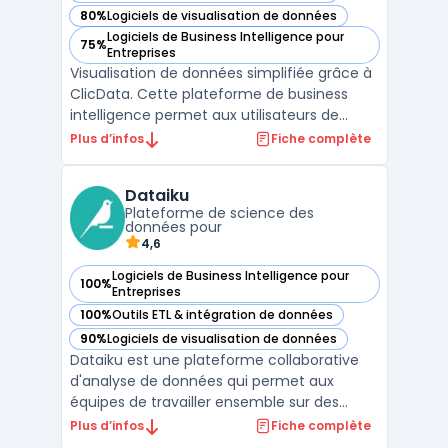
80%
Logiciels de visualisation de données
— voir ClicData dans cette catégorie
Logiciels de Business Intelligence pour
75%
— voir ClicData dans cette catégorie
Entreprises
Visualisation de données simplifiée grâce à
ClicData. Cette plateforme de business
intelligence permet aux utilisateurs de
collecter, analyser et visualiser des données
Plus d’infos
Fiche complète
en un clic. Avec ClicData, vous pouvez
créer des tableaux de bord interactifs
Dataiku
personnalisés pour surveiller vos KPIs en
Plateforme de science des
temps réel. ...
données pour
4,6
Logiciels de Business Intelligence pour
100%
— voir Dataiku dans cette catégorie
Entreprises
100%
Outils ETL & intégration de données
— voir Dataiku dans cette catégorie
90%
Logiciels de visualisation de données
— voir Dataiku dans cette catégorie
Dataiku est une plateforme collaborative
d'analyse de données qui permet aux
équipes de travailler ensemble sur des
projets de données avancés. Avec ses
Plus d’infos
Fiche complète
fonctionnalités intégrées de big data,