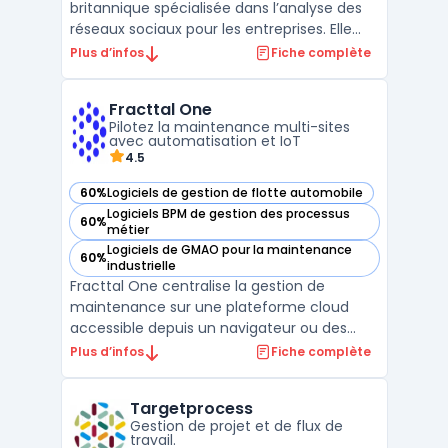
britannique spécialisée dans l’analyse des
réseaux sociaux pour les entreprises. Elle
permet la collecte, l’analyse et l’utilisation
Plus d’infos
Fiche complète
des conversations issues de diverses
sources en ligne. Cet outil vise les
Fracttal One
organisations gérant de grands volumes de
Pilotez la maintenance multi-sites
mentions sur le ...
avec automatisation et IoT
4.5
60%
Logiciels de gestion de flotte automobile
— voir Fracttal One dans cette catégorie
Logiciels BPM de gestion des processus
60%
— voir Fracttal One dans cette catégorie
métier
Logiciels de GMAO pour la maintenance
60%
— voir Fracttal One dans cette catégorie
industrielle
Fracttal One centralise la gestion de
maintenance sur une plateforme cloud
accessible depuis un navigateur ou des
applications mobiles, adaptée aux
Plus d’infos
Fiche complète
entreprises souhaitant digitaliser et
automatiser le suivi de leurs actifs
Targetprocess
industriels ou immobiliers. La solution cible
Gestion de projet et de flux de
les environnements multi-sites, ...
travail.