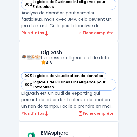
Logiciels de Business Intelligence pour
80%
— voir JMP dans cette catégorie
Entreprises
Analyse de données peut sembler
fastidieux, mais avec JMP, cela devient un
jeu d'enfant. Ce logiciel d'analyse de
données dynamique facilite la prise en
Plus d’infos
Fiche complète
main des données les plus complexes. JMP
offre des fonctions de statistiques
avancées et de visualisation des données
DigDash
pour aider à identifier rapid ...
business intelligence et de data
4,6
90%
Logiciels de visualisation de données
— voir DigDash dans cette catégorie
Logiciels de Business Intelligence pour
80%
— voir DigDash dans cette catégorie
Entreprises
DigDash est un outil de Reporting qui
permet de créer des tableaux de bord en
un rien de temps. Facile à prendre en main,
il permet de suivre en temps réel
Plus d’infos
Fiche complète
l'ensemble des indicateurs clés de votre
entreprise. Avec DigDash, vous pouvez
utiliser des widgets pour ajouter des
EMAsphere