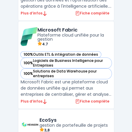
gestion des données et l'optimisation des
opérations grâce à l'intelligence artificielle.
Cette plateforme avancée permet aux
Plus d’infos
Fiche complète
entreprises de toutes tailles d'améliorer
significativement leur efficacité
Microsoft Fabric
opérationnelle et de prendre des décisions
Plateforme cloud unifiée pour la
stratégiques ...
gestion
4.7
100%
Outils ETL & intégration de données
— voir Microsoft Fabric dans cette catégorie
Logiciels de Business Intelligence pour
100%
— voir Microsoft Fabric dans cette catégorie
Entreprises
Solutions de Data Warehouse pour
100%
— voir Microsoft Fabric dans cette catégorie
entreprises
Microsoft Fabric est une plateforme cloud
de données unifiée qui permet aux
entreprises de centraliser, gérer et analyser
leurs données dans un environnement
Plus d’infos
Fiche complète
sécurisé. Elle s'intègre naturellement avec
des outils comme Microsoft 365, Azure et
Power BI pour offrir une solution complète
EcoSys
aux entreprise ...
gestion de portefeuille de projets
3,8