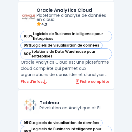
d'apprentissage automatique et de
Oracle Analytics Cloud
gouvernance des données, Dataiku
Plateforme d'analyse de données
simplifie l'ensemble du processus d'analy ...
en cloud
4,3
Logiciels de Business Intelligence pour
100%
— voir Oracle Analytics Cloud dans cette catégorie
Entreprises
95%
Logiciels de visualisation de données
— voir Oracle Analytics Cloud dans cette catégorie
Solutions de Data Warehouse pour
80%
— voir Oracle Analytics Cloud dans cette catégorie
entreprises
Oracle Analytics Cloud est une plateforme
cloud complète qui permet aux
organisations de consolider et d'analyser
des données en temps réel pour prendre
Plus d’infos
Fiche complète
des décisions plus éclairées. Elle offre des
fonctionnalités telles que la visualisation de
données, le reporting financier et les
Tableau
analyses prédict ...
Révolution en Analytique et BI
95%
Logiciels de visualisation de données
— voir Tableau dans cette catégorie
Logiciels de Business Intelligence pour
95%