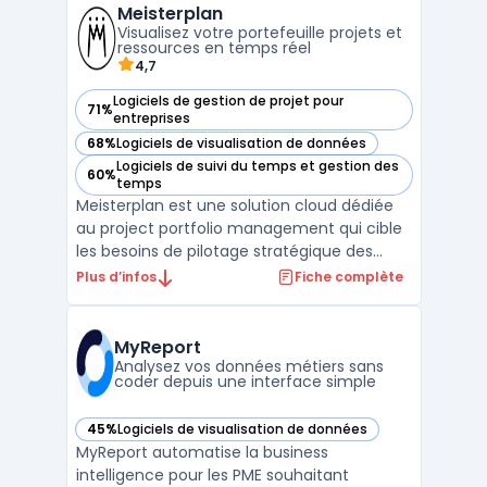
Meisterplan
maintenance confrontés à la multiplic ...
Visualisez votre portefeuille projets et
ressources en temps réel
4,7
Logiciels de gestion de projet pour
71%
— voir Meisterplan dans cette catégorie
entreprises
68%
Logiciels de visualisation de données
— voir Meisterplan dans cette catégorie
Logiciels de suivi du temps et gestion des
60%
— voir Meisterplan dans cette catégorie
temps
Meisterplan est une solution cloud dédiée
au project portfolio management qui cible
les besoins de pilotage stratégique des
portefeuilles projets et de gestion des
Plus d’infos
Fiche complète
ressources au sein des équipes en
entreprise. L’outil facilite l’ajustement en
temps réel des projets et des capacités
MyReport
disponibles, sans ...
Analysez vos données métiers sans
coder depuis une interface simple
45%
Logiciels de visualisation de données
— voir MyReport dans cette catégorie
MyReport automatise la business
intelligence pour les PME souhaitant