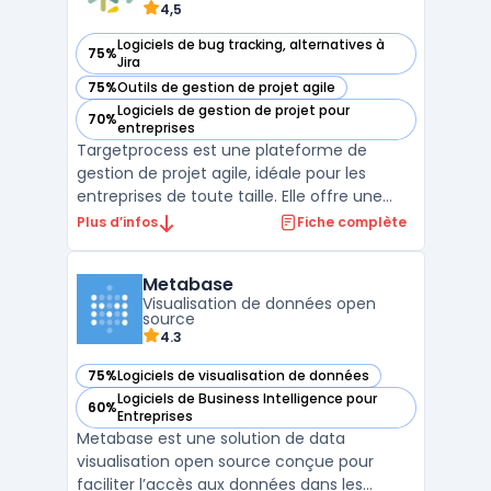
4,5
Logiciels de bug tracking, alternatives à
75%
— voir Targetprocess dans cette catégorie
Jira
75%
Outils de gestion de projet agile
— voir Targetprocess dans cette catégorie
Logiciels de gestion de projet pour
70%
— voir Targetprocess dans cette catégorie
entreprises
Targetprocess est une plateforme de
gestion de projet agile, idéale pour les
entreprises de toute taille. Elle offre une
gamme complète de fonctionnalités pour
Plus d’infos
Fiche complète
gérer efficacement les projets ITSM -
Information Technology Service
Metabase
Management, y compris la planification, le
Visualisation de données open
suivi, la collaboration et l ...
source
4.3
75%
Logiciels de visualisation de données
— voir Metabase dans cette catégorie
Logiciels de Business Intelligence pour
60%
— voir Metabase dans cette catégorie
Entreprises
Metabase est une solution de data
visualisation open source conçue pour
faciliter l’accès aux données dans les