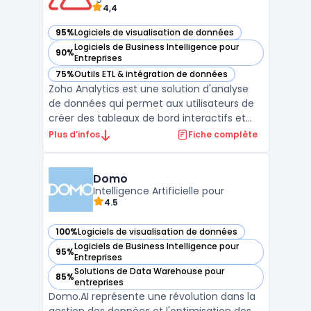
4,4
95%
Logiciels de visualisation de données
— voir Zoho Analytics dans cette catégorie
Logiciels de Business Intelligence pour
90%
— voir Zoho Analytics dans cette catégorie
Entreprises
75%
Outils ETL & intégration de données
— voir Zoho Analytics dans cette catégorie
Zoho Analytics est une solution d'analyse
de données qui permet aux utilisateurs de
créer des tableaux de bord interactifs et
des reporting financiers. Elle permet
Plus d’infos
Fiche complète
également de connecter des données
provenant de sources diverses telles que
des fichiers Excel, des bases de données ou
Domo
des applications ...
Intelligence Artificielle pour
4.5
100%
Logiciels de visualisation de données
— voir Domo dans cette catégorie
Logiciels de Business Intelligence pour
95%
— voir Domo dans cette catégorie
Entreprises
Solutions de Data Warehouse pour
85%
— voir Domo dans cette catégorie
entreprises
Domo.AI représente une révolution dans la