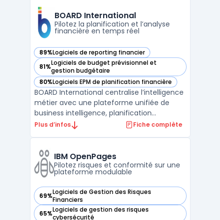
centralise la modélisation de scénarios
variés tout en prenant en compte des
BOARD International
variables métiers à travers ...
Pilotez la planification et l’analyse
financière en temps réel
89%
Logiciels de reporting financier
— voir BOARD International dans cette catégorie
Logiciels de budget prévisionnel et
81%
— voir BOARD International dans cette catégorie
gestion budgétaire
80%
Logiciels EPM de planification financière
— voir BOARD International dans cette catégorie
BOARD International centralise l’intelligence
métier avec une plateforme unifiée de
business intelligence, planification
d’entreprise et analytique prédictive. Les
Plus d’infos
Fiche complète
entreprises disposant de volumes de
données croissants traitent souvent des
limites avec certains outils, notamment en
IBM OpenPages
matière de suivi ...
Pilotez risques et conformité sur une
plateforme modulable
Logiciels de Gestion des Risques
69%
— voir IBM OpenPages dans cette catégorie
Financiers
Logiciels de gestion des risques
65%
— voir IBM OpenPages dans cette catégorie
cybersécurité