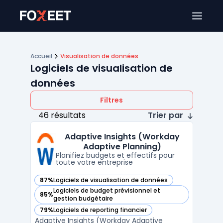
Ouver
Accueil
Visualisation de données
Logiciels de visualisation de
données
Filtres
46 résultats
Trier par
Adaptive Insights (Workday
Adaptive Planning)
Planifiez budgets et effectifs pour
toute votre entreprise
87%
Logiciels de visualisation de données
— voir Adaptive Insights (Workday Adaptive Planning) dans
Logiciels de budget prévisionnel et
85%
— voir Adaptive Insights (Workday Adaptive Planning) dans
gestion budgétaire
79%
Logiciels de reporting financier
— voir Adaptive Insights (Workday Adaptive Planning) dans
Adaptive Insights (Workday Adaptive