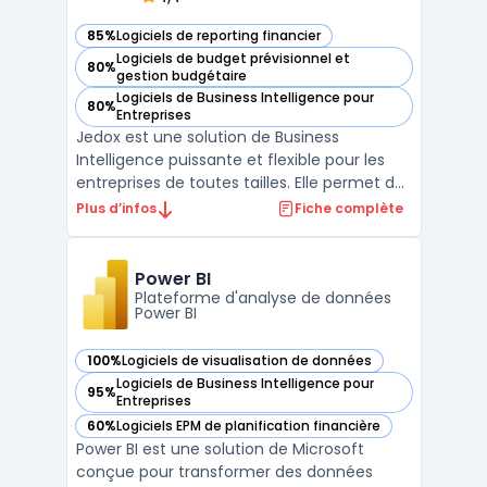
85%
Logiciels de reporting financier
— voir Jedox dans cette catégorie
Logiciels de budget prévisionnel et
80%
— voir Jedox dans cette catégorie
gestion budgétaire
Logiciels de Business Intelligence pour
80%
— voir Jedox dans cette catégorie
Entreprises
Jedox est une solution de Business
Intelligence puissante et flexible pour les
entreprises de toutes tailles. Elle permet de
rassembler toutes les données d'une
Plus d’infos
Fiche complète
entreprise dans un seul endroit, de créer
des modèles de planification et de gestion
de performance, et de générer des
Power BI
reporting financier ...
Plateforme d'analyse de données
Power BI
100%
Logiciels de visualisation de données
— voir Power BI dans cette catégorie
Logiciels de Business Intelligence pour
95%
— voir Power BI dans cette catégorie
Entreprises
60%
Logiciels EPM de planification financière
— voir Power BI dans cette catégorie
Power BI est une solution de Microsoft
conçue pour transformer des données