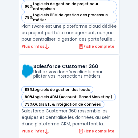
Logiciels de gestion de projet pour
96%
— voir Planisware dans cette catégorie
entreprises
Logiciels BPM de gestion des processus
78%
— voir Planisware dans cette catégorie
métier
Planisware est une plateforme cloud dédiée
au project portfolio management, conçue
pour centraliser la gestion des portefeuilles,
la planification stratégique et l’exécution
Plus d’infos
Fiche complète
opérationnelle dans les grandes entreprises.
Ce logiciel cible les directions PMO, les
responsables de portefeuille IT ou prod ...
Salesforce Customer 360
Unifiez vos données clients pour
piloter vos interactions métiers
88%
Logiciels de gestion des leads
— voir Salesforce Customer 360 dans cette catégorie
80%
Logiciels ABM (Account-Based Marketing)
— voir Salesforce Customer 360 dans cette catégorie
79%
Outils ETL & intégration de données
— voir Salesforce Customer 360 dans cette catégorie
Salesforce Customer 360 rassemble les
équipes et centralise les données au sein
d’une plateforme CRM, permettant la
gestion coordonnée de l’information client
Plus d’infos
Fiche complète
à travers tous les points de contact. Les