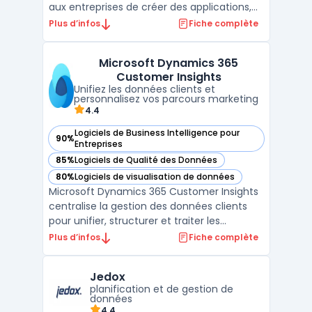
aux entreprises de créer des applications,
d'automatiser des processus, et d'analyser
Plus d’infos
Fiche complète
des données sans avoir besoin de
compétences avancées en
Microsoft Dynamics 365
programmation. Regroupant Power BI,
Customer Insights
Power Apps, Power Automate, et Power Virt
Unifiez les données clients et
...
personnalisez vos parcours marketing
4.4
Logiciels de Business Intelligence pour
90%
— voir Microsoft Dynamics 365 Customer Insights dans cet
Entreprises
85%
Logiciels de Qualité des Données
— voir Microsoft Dynamics 365 Customer Insights dans cet
80%
Logiciels de visualisation de données
— voir Microsoft Dynamics 365 Customer Insights dans cet
Microsoft Dynamics 365 Customer Insights
centralise la gestion des données clients
pour unifier, structurer et traiter les
informations au sein des équipes
Plus d’infos
Fiche complète
marketing, ventes et service. Les
organisations ayant des données réparties
Jedox
constatent des écarts dans le ciblage, la
planification et de gestion de
personnalisation et le sui ...
données
4,4