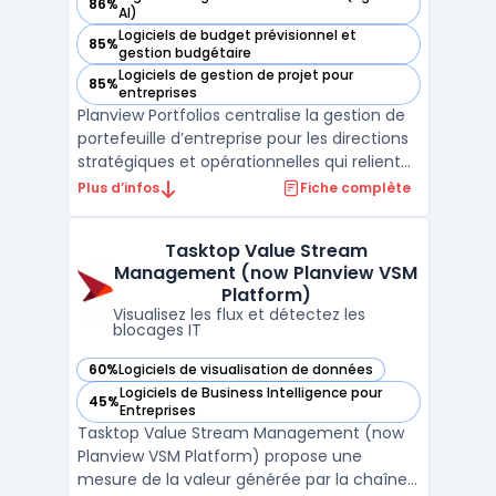
86%
— voir Planview Portfolios dans cette catégorie
AI)
Logiciels de budget prévisionnel et
85%
— voir Planview Portfolios dans cette catégorie
gestion budgétaire
Logiciels de gestion de projet pour
85%
— voir Planview Portfolios dans cette catégorie
entreprises
Planview Portfolios centralise la gestion de
portefeuille d’entreprise pour les directions
stratégiques et opérationnelles qui relient
planification, pilotage financier, ressources
Plus d’infos
Fiche complète
et exécution dans une plateforme intégrée.
Le logiciel est utilisé par les grandes
Tasktop Value Stream
organisations, EPMO, PMO, responsabl ...
Management (now Planview VSM
Platform)
Visualisez les flux et détectez les
blocages IT
60%
Logiciels de visualisation de données
— voir Tasktop Value Stream Management (now Planview VS
Logiciels de Business Intelligence pour
45%
— voir Tasktop Value Stream Management (now Planview VS
Entreprises
Tasktop Value Stream Management (now
Planview VSM Platform) propose une
mesure de la valeur générée par la chaîne