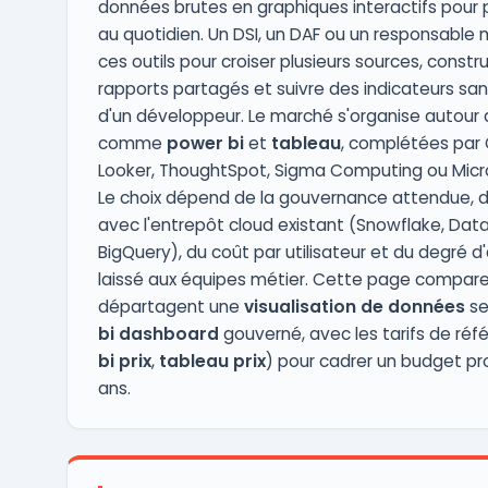
données brutes en graphiques interactifs pour pi
au quotidien. Un DSI, un DAF ou un responsable m
ces outils pour croiser plusieurs sources, constr
rapports partagés et suivre des indicateurs sa
d'un développeur. Le marché s'organise autour
comme
power bi
et
tableau
, complétées par 
Looker, ThoughtSpot, Sigma Computing ou Micr
Le choix dépend de la gouvernance attendue, de
avec l'entrepôt cloud existant (Snowflake, Datab
BigQuery), du coût par utilisateur et du degré 
laissé aux équipes métier. Cette page compare l
départagent une
visualisation de données
se
bi dashboard
gouverné, avec les tarifs de réf
bi prix
,
tableau prix
) pour cadrer un budget proj
ans.