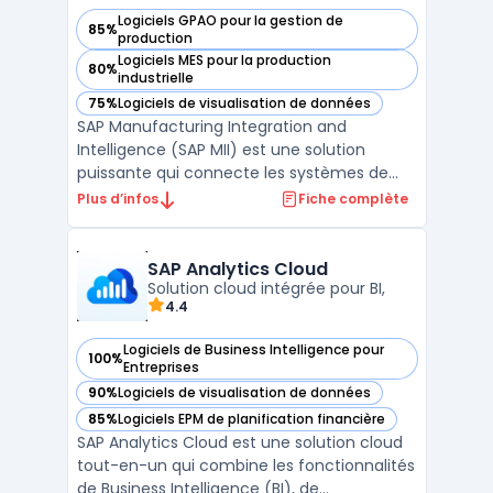
Logiciels GPAO pour la gestion de
85%
— voir SAP MII dans cette catégorie
production
Logiciels MES pour la production
80%
— voir SAP MII dans cette catégorie
industrielle
75%
Logiciels de visualisation de données
— voir SAP MII dans cette catégorie
SAP Manufacturing Integration and
Intelligence (SAP MII) est une solution
puissante qui connecte les systèmes de
production aux opérations commerciales
Plus d’infos
Fiche complète
pour améliorer la visibilité et l’efficacité des
processus de fabrication. Cette plateforme
permet une intégration verticale des
SAP Analytics Cloud
données, reliant le ...
Solution cloud intégrée pour BI,
4.4
Logiciels de Business Intelligence pour
100%
— voir SAP Analytics Cloud dans cette catégorie
Entreprises
90%
Logiciels de visualisation de données
— voir SAP Analytics Cloud dans cette catégorie
85%
Logiciels EPM de planification financière
— voir SAP Analytics Cloud dans cette catégorie
SAP Analytics Cloud est une solution cloud
tout-en-un qui combine les fonctionnalités
de Business Intelligence (BI), de