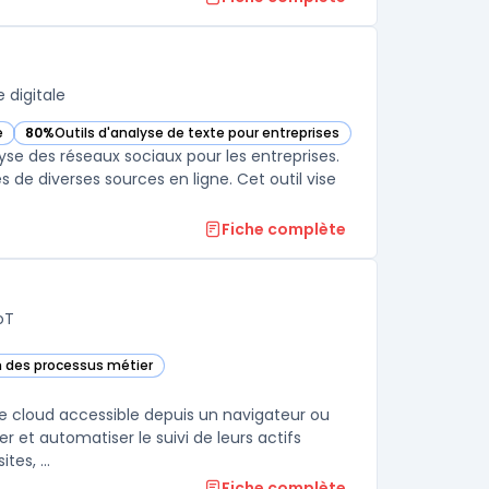
 digitale
e
80%
Outils d'analyse de texte pour entreprises
tégorie
— voir Brandwatch dans cette catégorie
lyse des réseaux sociaux pour les entreprises.
es de diverses sources en ligne. Cet outil vise
Fiche complète
oT
n des processus métier
te catégorie
e cloud accessible depuis un navigateur ou
r et automatiser le suivi de leurs actifs
es, ...
Fiche complète