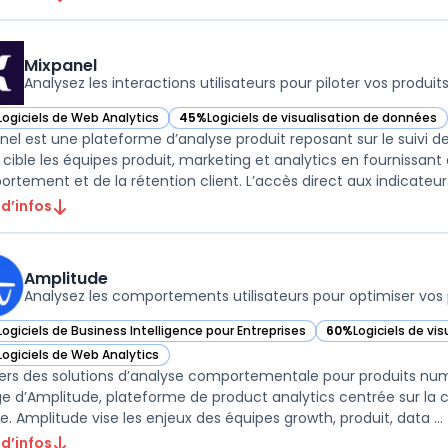
Mixpanel
Analysez les interactions utilisateurs pour piloter vos produit
Logiciels de Web Analytics
45%
Logiciels de visualisation de données
ir Mixpanel dans cette catégorie
— voir Mixpanel dans cette catégorie
nel est une plateforme d’analyse produit reposant sur le suivi d
il cible les équipes produit, marketing et analytics en fourniss
rtement et de la rétention client. L’accès direct aux indicateurs 
 d’infos
Amplitude
Analysez les comportements utilisateurs pour optimiser vos 
Logiciels de Business Intelligence pour Entreprises
60%
Logiciels de vi
ir Amplitude dans cette catégorie
— voir Amplitude da
Logiciels de Web Analytics
ir Amplitude dans cette catégorie
vers des solutions d’analyse comportementale pour produits numé
ge d’Amplitude, plateforme de product analytics centrée sur la co
ge. Amplitude vise les enjeux des équipes growth, produit, data ...
 d’infos