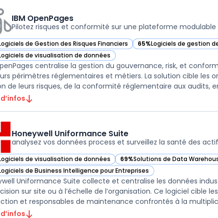
IBM OpenPages
Pilotez risques et conformité sur une plateforme modulable
Logiciels de Gestion des Risques Financiers
65%
Logiciels de gestion d
ir IBM OpenPages dans cette catégorie
— voir IBM OpenPages dans
Logiciels de visualisation de données
ir IBM OpenPages dans cette catégorie
penPages centralise la gestion du gouvernance, risk, et conform
eurs périmètres réglementaires et métiers. La solution cible les or
on de leurs risques, de la conformité réglementaire aux audits, en
 d’infos
Honeywell Uniformance Suite
analysez vos données process et surveillez la santé des acti
Logiciels de visualisation de données
69%
Solutions de Data Warehous
ir Honeywell Uniformance Suite dans cette catégorie
— voir Honeywell Uniformance Su
Logiciels de Business Intelligence pour Entreprises
ir Honeywell Uniformance Suite dans cette catégorie
well Uniformance Suite collecte et centralise les données industrie
ision sur site ou à l’échelle de l’organisation. Ce logiciel cible 
ction et responsables de maintenance confrontés à la multiplic .
 d’infos