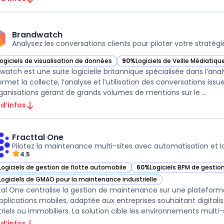
Brandwatch
Analysez les conversations clients pour piloter votre stratégie
Logiciels de visualisation de données
90%
Logiciels de Veille Médiatiqu
ir Brandwatch dans cette catégorie
— voir Brandwatch dans cette ca
watch est une suite logicielle britannique spécialisée dans l’ana
ermet la collecte, l’analyse et l’utilisation des conversations issu
rganisations gérant de grands volumes de mentions sur le ...
 d’infos
Fracttal One
Pilotez la maintenance multi-sites avec automatisation et I
4.5
Logiciels de gestion de flotte automobile
60%
Logiciels BPM de gestio
ir Fracttal One dans cette catégorie
— voir Fracttal One dans cet
Logiciels de GMAO pour la maintenance industrielle
ir Fracttal One dans cette catégorie
tal One centralise la gestion de maintenance sur une plateform
pplications mobiles, adaptée aux entreprises souhaitant digitalise
riels ou immobiliers. La solution cible les environnements multi-sit
 d’infos