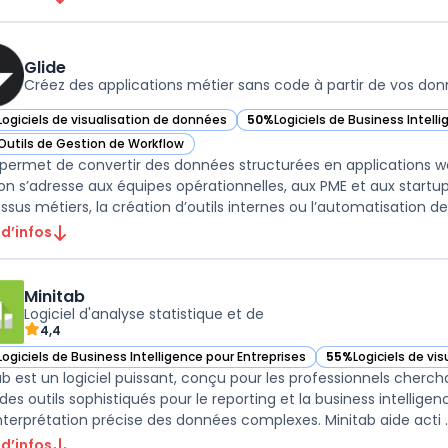
Glide
Créez des applications métier sans code à partir de vos do
Logiciels de visualisation de données
50%
Logiciels de Business Intell
ir Glide dans cette catégorie
— voir Glide dans cette catégori
Outils de Gestion de Workflow
ir Glide dans cette catégorie
 permet de convertir des données structurées en applications we
ion s’adresse aux équipes opérationnelles, aux PME et aux startup
 d’infos
Minitab
Logiciel d'analyse statistique et de
4,4
Logiciels de Business Intelligence pour Entreprises
55%
Logiciels de vi
ir Minitab dans cette catégorie
— voir Minitab dans
ab est un logiciel puissant, conçu pour les professionnels cherchan
 des outils sophistiqués pour le reporting et la business intelli
nterprétation précise des données complexes. Minitab aide acti ..
 d’infos