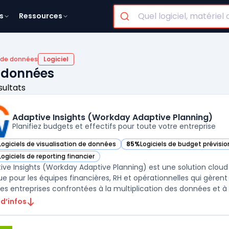
s
Ressources
n de données
Logiciel
e données
sultats
Adaptive Insights (Workday Adaptive Planning)
Planifiez budgets et effectifs pour toute votre entreprise
Logiciels de visualisation de données
85%
Logiciels de budget prévisi
ir Adaptive Insights (Workday Adaptive Planning) dans cette catégorie
— voir Adaptive Insights (Workd
Logiciels de reporting financier
ir Adaptive Insights (Workday Adaptive Planning) dans cette catégorie
ive Insights (Workday Adaptive Planning) est une solution cloud
e pour les équipes financières, RH et opérationnelles qui gèrent l
les entreprises confrontées à la multiplication des données et à la
 d’infos