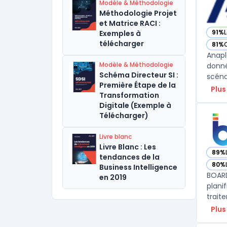
Modèle & Méthodologie
Méthodologie Projet
et Matrice RACI :
91%
L
Exemples à
— vo
télécharger
81%
— vo
Anapl
Modèle & Méthodologie
donné
Schéma Directeur SI :
Première Étape de la
Plus
Transformation
Digitale (Exemple à
Télécharger)
Livre blanc
Livre Blanc : Les
89%
— vo
tendances de la
80%
Business Intelligence
— vo
BOARD
en 2019
plani
Plus