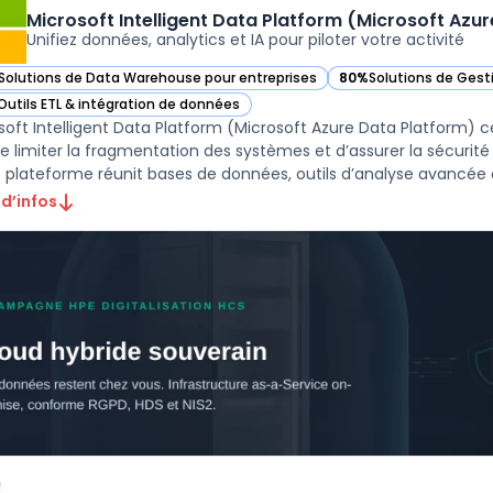
Microsoft Intelligent Data Platform (Microsoft Azu
Unifiez données, analytics et IA pour piloter votre activité
Solutions de Data Warehouse pour entreprises
80%
Solutions de Gest
ir Microsoft Intelligent Data Platform (Microsoft Azure Data Platform) d
— voir Microsoft Intel
Outils ETL & intégration de données
ir Microsoft Intelligent Data Platform (Microsoft Azure Data Platform) d
soft Intelligent Data Platform (Microsoft Azure Data Platform) ce
de limiter la fragmentation des systèmes et d’assurer la sécurité
 d’infos