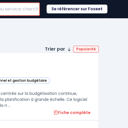
Se référencer sur Foxeet
Trier par
Popularité
onnel et gestion budgétaire
ay Adaptive Planning) dans cette catégorie
 centrée sur la budgétisation continue,
a planification à grande échelle. Ce logiciel
 n ...
Fiche complète