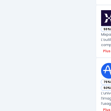
55%
— vo
Mixpa
L’out
compo
Plus
75%
— vo
50%
— vo
L’uni
l’ima
l’usa
Plus