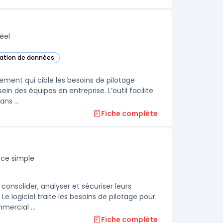
éel
isation de données
 cette catégorie
ement qui cible les besoins de pilotage
in des équipes en entreprise. L’outil facilite
ns ...
Fiche complète
ace simple
onsolider, analyser et sécuriser leurs
logiciel traite les besoins de pilotage pour
mercial ...
Fiche complète