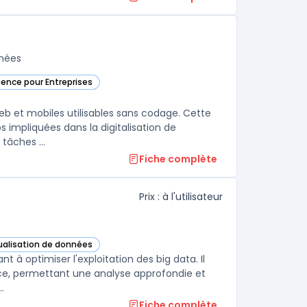
nnées
igence pour Entreprises
e
b et mobiles utilisables sans codage. Cette
s impliquées dans la digitalisation de
processus métiers, la création d’outils internes ou l’automatisation de tâches ...
Fiche complète
Prix : à l'utilisateur
sualisation de données
 cette catégorie
t à optimiser l'exploitation des big data. Il
gence, permettant une analyse approfondie et
.
Fiche complète