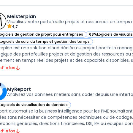
Meisterplan
Visualisez votre portefeuille projets et ressources en temps r
4,7
Logiciels de gestion de projet pour entreprises
68%
Logiciels de visual
ir Meisterplan dans cette catégorie
— voir Meisterplan dans
Logiciels de suivi du temps et gestion des temps
ir Meisterplan dans cette catégorie
erplan est une solution cloud dédiée au project portfolio manag
égique des portefeuilles projets et de gestion des ressources au se
stement en temps réel des projets et des capacités disponibles, sa
 d’infos
MyReport
Analysez vos données métiers sans coder depuis une interf
Logiciels de visualisation de données
ir MyReport dans cette catégorie
ort automatise la business intelligence pour les PME souhaitant c
es sans nécessiter de compétences techniques ou de codage. Le 
irections générales, directions financières, DSI, RH ou équipes com
 d’infos