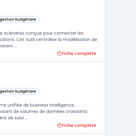
e
t gestion budgétaire
 de scénarios conçue pour connecter les
ations. Cet outil centralise la modélisation de
scénarios variés tout en prenant en compte des variables métiers à travers ...
Fiche complète
t gestion budgétaire
catégorie
me unifiée de business intelligence,
disposant de volumes de données croissants
traitent souvent des limites avec certains outils, notamment en matière de suivi ...
Fiche complète