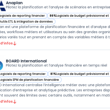
Anaplan
Pilotez la planification et l’analyse de scénarios en entrepris
ogiciels de reporting financier
86%
Logiciels de budget prévisionnel e
ir Anaplan dans cette catégorie
— voir Anaplan dans cette catégorie
Outils ETL & intégration de données
ir Anaplan dans cette catégorie
an est une plateforme de planification financière et d’analyse
es, workflows métiers et utilisateurs au sein des grandes organis
 d’infos
BOARD International
Pilotez la planification et l’analyse financière en temps réel
Logiciels de reporting financier
81%
Logiciels de budget prévisionnel e
ir BOARD International dans cette catégorie
— voir BOARD International dans cette 
Logiciels EPM de planification financière
ir BOARD International dans cette catégorie
 International centralise l’intelligence métier avec une platefor
fication d’entreprise et analytique prédictive. Les entreprises 
 d’infos