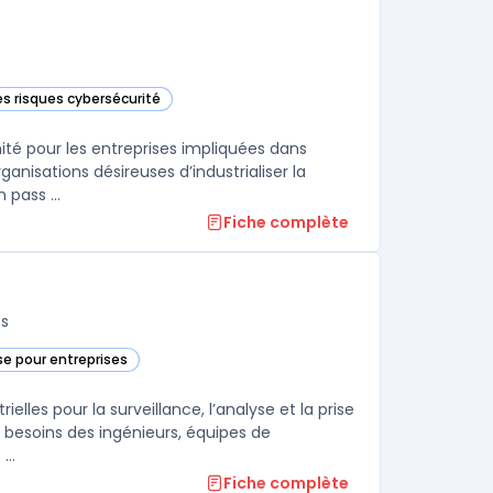
es risques cybersécurité
 cette catégorie
ité pour les entreprises impliquées dans
ganisations désireuses d’industrialiser la
 pass ...
Fiche complète
fs
e pour entreprises
ite dans cette catégorie
lles pour la surveillance, l’analyse et la prise
les besoins des ingénieurs, équipes de
..
Fiche complète