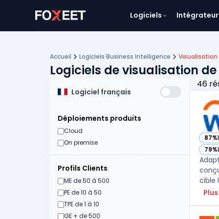
Logiciels
Intégrateur
Accueil
Logiciels Business Intelligence
Visualisatio
Logiciels de visualisation d
46 ré
Logiciel français
Déploiements produits
Cloud
87%
— vo
On premise
79%
— vo
Adapt
Profils Clients
conçu
cible 
ME de 50 à 500
Plus
PE de 10 à 50
TPE de 1 à 10
GE + de 500