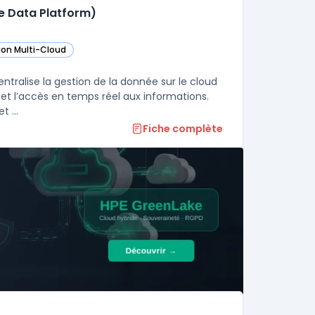
re Data Platform)
ion Multi-Cloud
ans cette catégorie
ligent Data Platform (Microsoft Azure Data Platform) dans cette catégori
ans cette catégorie
ntralise la gestion de la donnée sur le cloud
 et l’accès en temps réel aux informations.
Cette plateforme réunit bases de données, outils d’analyse avancée et ...
Fiche complète