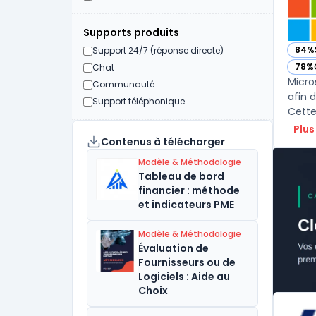
Supports produits
84%
Support 24/7 (réponse directe)
— vo
78%
Chat
— vo
Micro
Communauté
afin 
Support téléphonique
Plus
Contenus à télécharger
Modèle & Méthodologie
Tableau de bord
financier : méthode
et indicateurs PME
Modèle & Méthodologie
Évaluation de
Fournisseurs ou de
Logiciels : Aide au
Choix