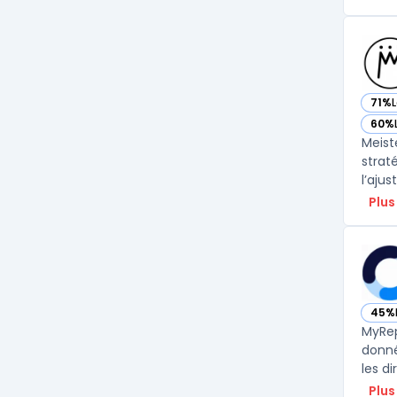
71%
— vo
60%
— vo
Meist
strat
l’aju
Plus
45%
— vo
MyRep
donné
les d
Plus