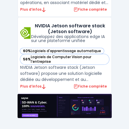
opérations, en associant matériel dédié et
frameworks logiciels pour exécuter des
Plus d’infos
Fiche complète
traitements IA en temps réel à proximité
des sources de données. Face à
NVIDIA Jetson software stack
l’augmentation du volume de données
(Jetson software)
issues de capteurs, caméras ...
Développez des applications edge IA
sur une plateforme unifiée
60%
Logiciels d'apprentissage automatique
— voir NVIDIA Jetson software stack (Jetson software) dan
Logiciels de Computer Vision pour
56%
— voir NVIDIA Jetson software stack (Jetson software) dan
l'entreprise
NVIDIA Jetson software stack (Jetson
software) propose une solution logicielle
dédiée au développement et au
déploiement d’applications d’edge AI sur
Plus d’infos
Fiche complète
l’ensemble des modules et kits Jetson. Elle
cible les besoins des développeurs et
ingénieurs qui doivent accélérer la création
de produits intégrant d ...