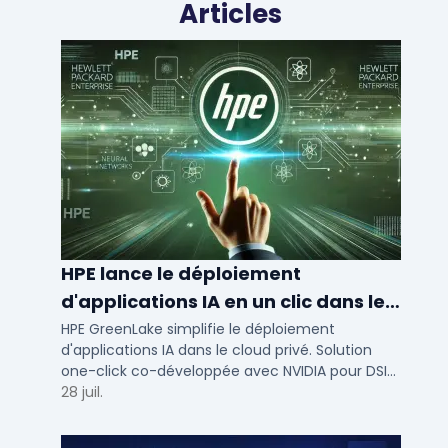
Articles
HPE lance le déploiement
d'applications IA en un clic dans le
cloud privé
HPE GreenLake simplifie le déploiement
d'applications IA dans le cloud privé. Solution
one-click co-développée avec NVIDIA pour DSI
de PME et ETI : performance et conformité.
28 juil.