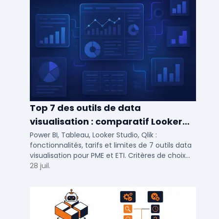
Top 7 des outils de data
visualisation : comparatif Looker
Studio, Tableau vs Power BI et
Power BI, Tableau, Looker Studio, Qlik :
fonctionnalités, tarifs et limites de 7 outils data
autres
visualisation pour PME et ETI. Critères de choix
selon votre SI et vos cas d'usage.
28 juil.