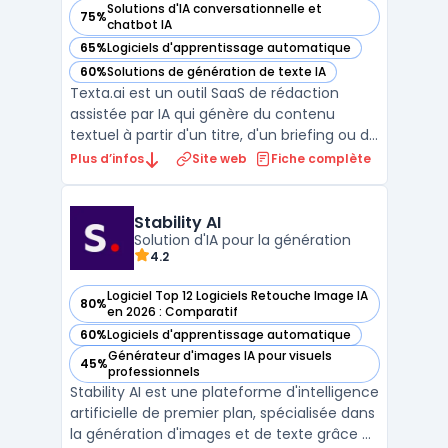
Solutions d'IA conversationnelle et
75%
— voir Texta.ai dans cette catégorie
chatbot IA
65%
Logiciels d'apprentissage automatique
— voir Texta.ai dans cette catégorie
60%
Solutions de génération de texte IA
— voir Texta.ai dans cette catégorie
Texta.ai est un outil SaaS de rédaction
assistée par IA qui génère du contenu
textuel à partir d'un titre, d'un briefing ou de
mots-clés. La plateforme couvre les
Plus d’infos
Site web
Fiche complète
articles de blog, les fiches produits e-
commerce, les emails marketing, les copies
publicitaires (Facebook Ads, Google Ads) et
Stability AI
Solution d'IA pour la génération
les posts ...
4.2
Logiciel Top 12 Logiciels Retouche Image IA
80%
— voir Stability AI dans cette catégorie
en 2026 : Comparatif
60%
Logiciels d'apprentissage automatique
— voir Stability AI dans cette catégorie
Générateur d'images IA pour visuels
45%
— voir Stability AI dans cette catégorie
professionnels
Stability AI est une plateforme d'intelligence
artificielle de premier plan, spécialisée dans
la génération d'images et de texte grâce à