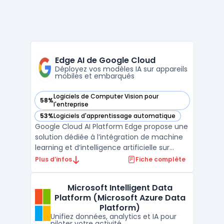
Edge AI de Google Cloud
Déployez vos modèles IA sur appareils
mobiles et embarqués
Logiciels de Computer Vision pour
58%
— voir Edge AI de Google Cloud dans cette catégorie
l'entreprise
53%
Logiciels d'apprentissage automatique
— voir Edge AI de Google Cloud dans cette catégorie
Google Cloud AI Platform Edge propose une
solution dédiée à l’intégration de machine
learning et d’intelligence artificielle sur
appareils mobiles, web et embarqués. Le
Plus d’infos
Fiche complète
produit cible les entreprises souhaitant
déployer des modèles d’inférence
Microsoft Intelligent Data
localement, sans dépendance
Platform (Microsoft Azure Data
systématique au cloud. Cette ...
Platform)
Unifiez données, analytics et IA pour
piloter votre activité