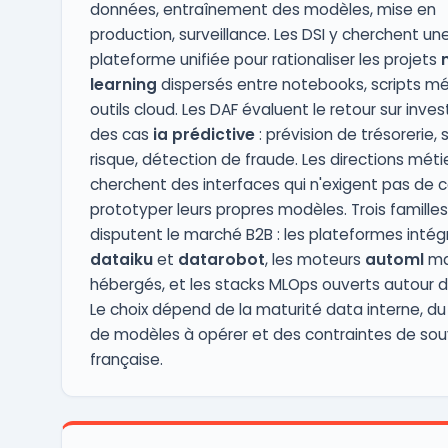
données, entraînement des modèles, mise en
production, surveillance. Les DSI y cherchent un
plateforme unifiée pour rationaliser les projets
learning
dispersés entre notebooks, scripts mé
outils cloud. Les DAF évaluent le retour sur inv
des cas
ia prédictive
: prévision de trésorerie, 
risque, détection de fraude. Les directions méti
cherchent des interfaces qui n'exigent pas de 
prototyper leurs propres modèles. Trois familles
disputent le marché B2B : les plateformes inté
dataiku
et
datarobot
, les moteurs
automl
ma
hébergés, et les stacks MLOps ouverts autour d
Le choix dépend de la maturité data interne, d
de modèles à opérer et des contraintes de sou
française.