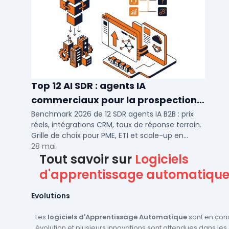
Top 12 AI SDR : agents IA
commerciaux pour la prospection
2026
Benchmark 2026 de 12 SDR agents IA B2B : prix
réels, intégrations CRM, taux de réponse terrain.
Grille de choix pour PME, ETI et scale-up en
prospection automatisée.
28 mai
Tout savoir sur
Logiciels
d'apprentissage automatiqu
Evolutions
Les
logiciels d'Apprentissage Automatique
sont en con
évolution et plusieurs innovations sont attendues dans le