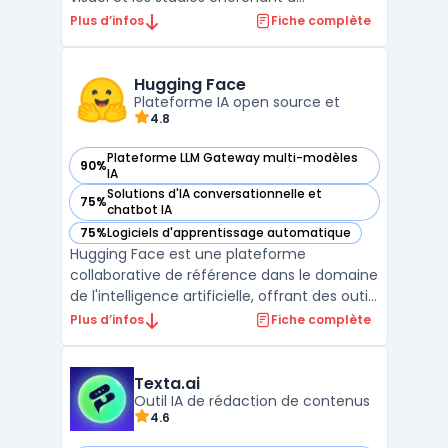
automatiser la création audiovisuelle. Cette
Plus d’infos
Fiche complète
solution s’adresse notamment aux équipes
orientées vers la production d’images,
vidéos, effets spéciaux et contenus
Hugging Face
Plateforme IA open source et
simulés, sans l'utilisation ...
4.8
Plateforme LLM Gateway multi-modèles
90%
— voir Hugging Face dans cette catégorie
IA
Solutions d'IA conversationnelle et
75%
— voir Hugging Face dans cette catégorie
chatbot IA
75%
Logiciels d'apprentissage automatique
— voir Hugging Face dans cette catégorie
Hugging Face est une plateforme
collaborative de référence dans le domaine
de l'intelligence artificielle, offrant des outils
et des modèles avancés pour des
Plus d’infos
Fiche complète
applications variées. Elle met à disposition
une vaste collection de modèles
d'apprentissage automatique et de jeux de
Texta.ai
données, permettant aux ...
Outil IA de rédaction de contenus
4.6