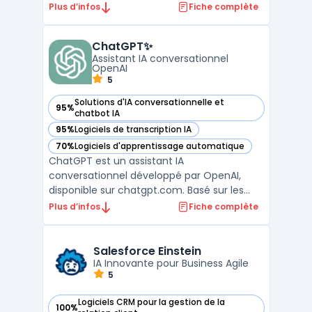
ses technologies avancées. La solution est
Plus d’infos
Fiche complète
particulièrement reconnue pour son
utilisation de la technologie de stable
ChatGPT✨
diffusion, qui permet une création d'images
Assistant IA conversationnel
d ...
OpenAI
5
Solutions d'IA conversationnelle et
95%
— voir ChatGPT✨ dans cette catégorie
chatbot IA
95%
Logiciels de transcription IA
— voir ChatGPT✨ dans cette catégorie
70%
Logiciels d'apprentissage automatique
— voir ChatGPT✨ dans cette catégorie
ChatGPT est un assistant IA
conversationnel développé par OpenAI,
disponible sur chatgpt.com. Basé sur les
modèles GPT-4o, o3 et o4-mini selon le
Plus d’infos
Fiche complète
plan choisi, il traite les requêtes textuelles,
les images, les fichiers PDF et les données
structurées. OpenAI indique 300 millions
Salesforce Einstein
d'utilisateurs hebdom ...
IA Innovante pour Business Agile
5
Logiciels CRM pour la gestion de la
100%