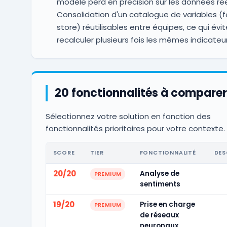
modèle perd en précision sur les données rée
Consolidation d'un catalogue de variables (
store) réutilisables entre équipes, ce qui évi
recalculer plusieurs fois les mêmes indicateu
20 fonctionnalités à comparer
Sélectionnez votre solution en fonction des
fonctionnalités prioritaires pour votre contexte.
SCORE
TIER
FONCTIONNALITÉ
DES
20/20
Analyse de
PREMIUM
sentiments
19/20
Prise en charge
PREMIUM
de réseaux
neuronaux