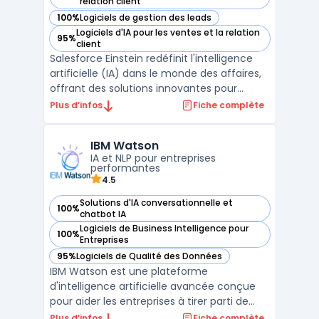
— voir Salesforce Einstein dans cette catégorie
relation client
100%
Logiciels de gestion des leads
— voir Salesforce Einstein dans cette catégorie
Logiciels d'IA pour les ventes et la relation
95%
— voir Salesforce Einstein dans cette catégorie
client
Salesforce Einstein redéfinit l'intelligence
artificielle (IA) dans le monde des affaires,
offrant des solutions innovantes pour
transformer l'engagement client et la prise
Plus d’infos
Fiche complète
de décision. Avec des applications de
classification Einstein, les entreprises
IBM Watson
peuvent optimiser leur Field Service, en
IA et NLP pour entreprises
utilisa ...
performantes
4.5
Solutions d'IA conversationnelle et
100%
— voir IBM Watson dans cette catégorie
chatbot IA
Logiciels de Business Intelligence pour
100%
— voir IBM Watson dans cette catégorie
Entreprises
95%
Logiciels de Qualité des Données
— voir IBM Watson dans cette catégorie
IBM Watson est une plateforme
d'intelligence artificielle avancée conçue
pour aider les entreprises à tirer parti de
leurs données et à automatiser leurs
Plus d’infos
Fiche complète