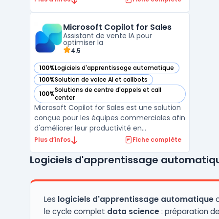
processus critiques. Développé par IBM,
Watson combine le traitement du langage
Microsoft Copilot for Sales
naturel (NLP), l'apprentissage automatique
Assistant de vente IA pour
et l'analyse prédictive ...
optimiser la
4.5
100%
Logiciels d'apprentissage automatique
— voir Microsoft Copilot for Sales dans cette catégorie
100%
Solution de voice AI et callbots
— voir Microsoft Copilot for Sales dans cette catégorie
Solutions de centre d'appels et call
100%
— voir Microsoft Copilot for Sales dans cette catégorie
center
Microsoft Copilot for Sales est une solution
conçue pour les équipes commerciales afin
d'améliorer leur productivité en
automatisant les tâches répétitives et en
Plus d’infos
Fiche complète
simplifiant la gestion des processus de
Logiciels d'apprentissage automatiq
vente. Cet outil intelligent, basé sur
l'intelligence artificielle, permet de
centraliser les info ...
Les
logiciels d'apprentissage automatique
c
le cycle complet
data science
: préparation d