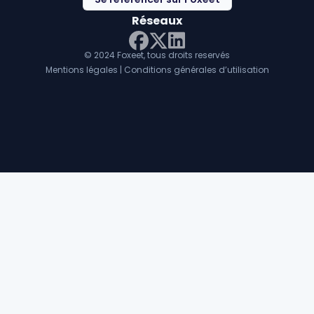
Réseaux
© 2024 Foxeet, tous droits reservés
LinkedIn
Facebook
Twitter X
Mentions légales
|
Conditions générales d’utilisation