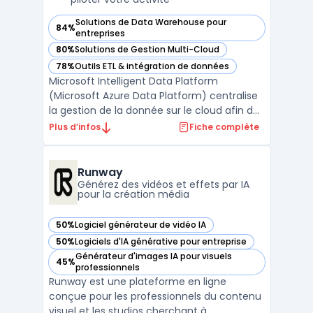
Solutions de Data Warehouse pour
84%
— voir Microsoft Intelligent Data Platform (Microsoft Azure
entreprises
80%
Solutions de Gestion Multi-Cloud
— voir Microsoft Intelligent Data Platform (Microsoft Azure
78%
Outils ETL & intégration de données
— voir Microsoft Intelligent Data Platform (Microsoft Azure
Microsoft Intelligent Data Platform
(Microsoft Azure Data Platform) centralise
la gestion de la donnée sur le cloud afin de
limiter la fragmentation des systèmes et
Plus d’infos
Fiche complète
d’assurer la sécurité et l’accès en temps
réel aux informations. Cette plateforme
réunit bases de données, outils d’analyse
Runway
avancée et ...
Générez des vidéos et effets par IA
pour la création média
50%
Logiciel générateur de vidéo IA
— voir Runway dans cette catégorie
50%
Logiciels d'IA générative pour entreprise
— voir Runway dans cette catégorie
Générateur d'images IA pour visuels
45%
— voir Runway dans cette catégorie
professionnels
Runway est une plateforme en ligne
conçue pour les professionnels du contenu
visuel et les studios cherchant à