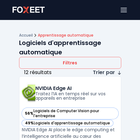
Ouver
Accueil
Apprentissage automatique
Logiciels d'apprentissage
automatique
Filtres
12 résultats
Trier par
NVIDIA Edge AI
Traitez l’IA en temps réel sur vos
appareils en entreprise
Logiciels de Computer Vision pour
56%
— voir NVIDIA Edge AI dans cette catégorie
l'entreprise
49%
Logiciels d'apprentissage automatique
— voir NVIDIA Edge AI dans cette catégorie
NVIDIA Edge AI place le edge computing et
l’intelligence artificielle au cœur des