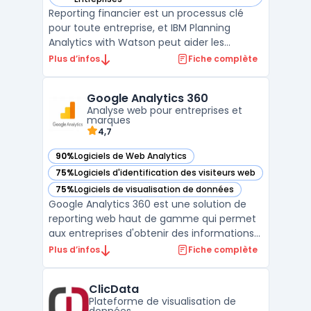
Reporting financier est un processus clé
pour toute entreprise, et IBM Planning
Analytics with Watson peut aider les
entreprises à automatiser et à améliorer
Plus d’infos
Fiche complète
leur reporting financier. Ce logiciel de
planification financière avancé peut traiter
Google Analytics 360
rapidement des quantités massives de
Analyse web pour entreprises et
données financières ...
marques
4,7
90%
Logiciels de Web Analytics
— voir Google Analytics 360 dans cette catégorie
75%
Logiciels d'identification des visiteurs web
— voir Google Analytics 360 dans cette catégorie
75%
Logiciels de visualisation de données
— voir Google Analytics 360 dans cette catégorie
Google Analytics 360 est une solution de
reporting web haut de gamme qui permet
aux entreprises d'obtenir des informations
approfondies sur leur audience. Grâce à ses
Plus d’infos
Fiche complète
fonctionnalités d'analyse de données
avancées, les spécialistes du marketing
ClicData
peuvent comprendre les comportements
Plateforme de visualisation de
des utilisateurs, i ...