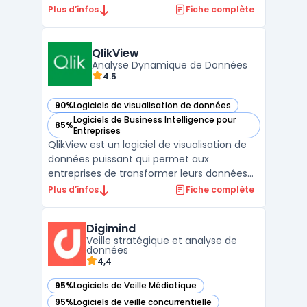
et gérer leur budget. Elle permet aux
Plus d’infos
Fiche complète
utilisateurs de créer des budgets, de prévoir
des scénarios et d'analyser les résultats
financiers en temps réel. Workday Adaptive
QlikView
Planning es ...
Analyse Dynamique de Données
4.5
90%
Logiciels de visualisation de données
— voir QlikView dans cette catégorie
Logiciels de Business Intelligence pour
85%
— voir QlikView dans cette catégorie
Entreprises
QlikView est un logiciel de visualisation de
données puissant qui permet aux
entreprises de transformer leurs données
brutes en insights significatifs. Grâce à une
Plus d’infos
Fiche complète
interface intuitive, QlikView offre des
capacités d'analyse de données avancées
Digimind
et permet aux utilisateurs de créer des
Veille stratégique et analyse de
visualisations i ...
données
4,4
95%
Logiciels de Veille Médiatique
— voir Digimind dans cette catégorie
95%
Logiciels de veille concurrentielle
— voir Digimind dans cette catégorie