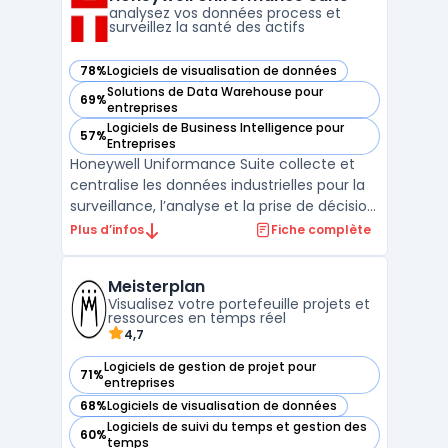
variables métiers à travers ...
analysez vos données process et
surveillez la santé des actifs
78%
Logiciels de visualisation de données
— voir Honeywell Uniformance Suite dans cette catégorie
Solutions de Data Warehouse pour
69%
— voir Honeywell Uniformance Suite dans cette catégorie
entreprises
Logiciels de Business Intelligence pour
57%
— voir Honeywell Uniformance Suite dans cette catégorie
Entreprises
Honeywell Uniformance Suite collecte et
centralise les données industrielles pour la
surveillance, l’analyse et la prise de décision
sur site ou à l’échelle de l’organisation. Ce
Plus d’infos
Fiche complète
logiciel cible les besoins des ingénieurs,
équipes de production et responsables de
Meisterplan
maintenance confrontés à la multiplic ...
Visualisez votre portefeuille projets et
ressources en temps réel
4,7
Logiciels de gestion de projet pour
71%
— voir Meisterplan dans cette catégorie
entreprises
68%
Logiciels de visualisation de données
— voir Meisterplan dans cette catégorie
Logiciels de suivi du temps et gestion des
60%
— voir Meisterplan dans cette catégorie
temps