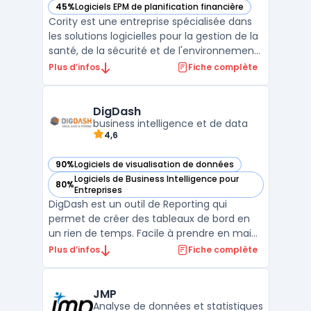
45%
Logiciels EPM de planification financière
— voir Cority dans cette catégorie
Cority est une entreprise spécialisée dans
les solutions logicielles pour la gestion de la
santé, de la sécurité et de l'environnement
en milieu de travail. Son offre s'adresse à
Plus d’infos
Fiche complète
diverses industries, allant de l'industrie
manufacturière à la santé en passant par
la construction. Cority propose une p ...
DigDash
business intelligence et de data
4,6
90%
Logiciels de visualisation de données
— voir DigDash dans cette catégorie
Logiciels de Business Intelligence pour
80%
— voir DigDash dans cette catégorie
Entreprises
DigDash est un outil de Reporting qui
permet de créer des tableaux de bord en
un rien de temps. Facile à prendre en main,
il permet de suivre en temps réel
Plus d’infos
Fiche complète
l'ensemble des indicateurs clés de votre
entreprise. Avec DigDash, vous pouvez
utiliser des widgets pour ajouter des
JMP
visualisations dans vos tab ...
Analyse de données et statistiques