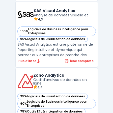
des graphiques dynamiques et des
tableaux de bord personnalisables, facilitant
SAS Visual Analytics
une analys ...
Analyse de données visuelle et
4,3
Logiciels de Business Intelligence pour
100%
— voir SAS Visual Analytics dans cette catégorie
Entreprises
95%
Logiciels de visualisation de données
— voir SAS Visual Analytics dans cette catégorie
SAS Visual Analytics est une plateforme de
Reporting intuitive et dynamique qui
permet aux entreprises de prendre des
décisions plus éclairées à partir de leurs
Plus d’infos
Fiche complète
données. Elle permet de visualiser et
d'explorer ces données de manière
Zoho Analytics
interactive, de créer des tableaux de bord
Outil d'analyse de données en
et des rapports élaborés ...
ligne.
4,4
95%
Logiciels de visualisation de données
— voir Zoho Analytics dans cette catégorie
Logiciels de Business Intelligence pour
90%
— voir Zoho Analytics dans cette catégorie
Entreprises
75%
Outils ETL & intégration de données