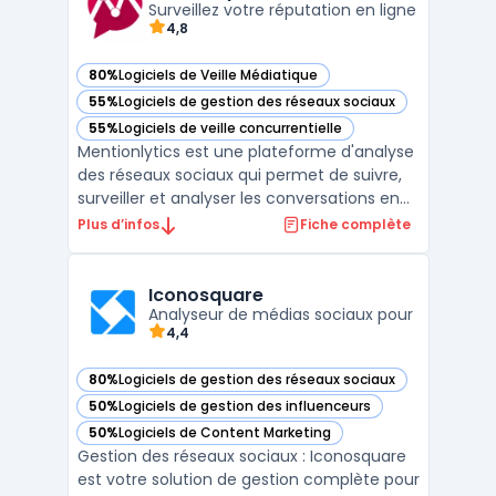
les environnements multi-sites, ...
Surveillez votre réputation en ligne
4,8
80%
Logiciels de Veille Médiatique
— voir Mentionlytics dans cette catégorie
55%
Logiciels de gestion des réseaux sociaux
— voir Mentionlytics dans cette catégorie
55%
Logiciels de veille concurrentielle
— voir Mentionlytics dans cette catégorie
Mentionlytics est une plateforme d'analyse
des réseaux sociaux qui permet de suivre,
surveiller et analyser les conversations en
ligne sur votre marque, votre industrie et
Plus d’infos
Fiche complète
vos concurrents. Avec Mentionlytics, vous
pouvez surveiller tous les canaux de médias
sociaux, y compris les blogs, les forums, ...
Iconosquare
Analyseur de médias sociaux pour
4,4
80%
Logiciels de gestion des réseaux sociaux
— voir Iconosquare dans cette catégorie
50%
Logiciels de gestion des influenceurs
— voir Iconosquare dans cette catégorie
50%
Logiciels de Content Marketing
— voir Iconosquare dans cette catégorie
Gestion des réseaux sociaux : Iconosquare
est votre solution de gestion complète pour