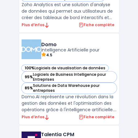
— voir Zoho Analytics dans cette catégorie
Zoho Analytics est une solution d'analyse
de données qui permet aux utilisateurs de
créer des tableaux de bord interactifs et
des reporting financiers. Elle permet
Plus d’infos
Fiche complète
également de connecter des données
provenant de sources diverses telles que
des fichiers Excel, des bases de données ou
Domo
des applications ...
Intelligence Artificielle pour
4.5
100%
Logiciels de visualisation de données
— voir Domo dans cette catégorie
Logiciels de Business Intelligence pour
95%
— voir Domo dans cette catégorie
Entreprises
Solutions de Data Warehouse pour
85%
— voir Domo dans cette catégorie
entreprises
Domo.AI représente une révolution dans la
gestion des données et l'optimisation des
opérations grâce à l'intelligence artificielle.
Cette plateforme avancée permet aux
Plus d’infos
Fiche complète
entreprises de toutes tailles d'améliorer
significativement leur efficacité
Talentia CPM
opérationnelle et de prendre des décisions