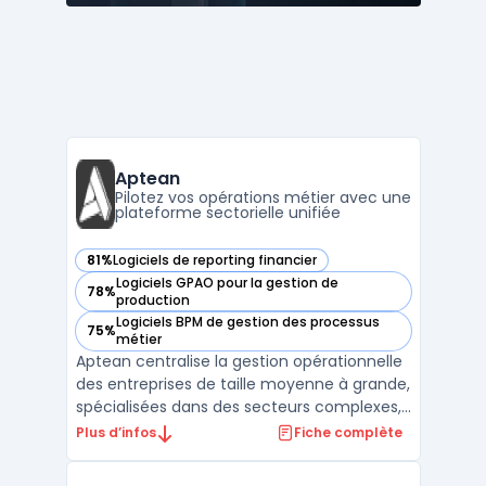
Aptean
Pilotez vos opérations métier avec une
plateforme sectorielle unifiée
81%
Logiciels de reporting financier
— voir Aptean dans cette catégorie
Logiciels GPAO pour la gestion de
78%
— voir Aptean dans cette catégorie
production
Logiciels BPM de gestion des processus
75%
— voir Aptean dans cette catégorie
métier
Aptean centralise la gestion opérationnelle
des entreprises de taille moyenne à grande,
spécialisées dans des secteurs complexes,
en connectant la plateforme logicielle
Plus d’infos
Fiche complète
d’entreprise AppCentral à des outils métier
spécifiques. Le produit est destiné aux