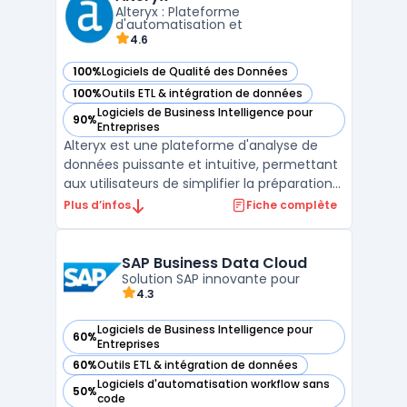
Alteryx : Plateforme
sources de données dispar ...
d'automatisation et
4.6
100%
Logiciels de Qualité des Données
— voir Alteryx dans cette catégorie
100%
Outils ETL & intégration de données
— voir Alteryx dans cette catégorie
Logiciels de Business Intelligence pour
90%
— voir Alteryx dans cette catégorie
Entreprises
Alteryx est une plateforme d'analyse de
données puissante et intuitive, permettant
aux utilisateurs de simplifier la préparation
des données, d'automatiser les workflows
Plus d’infos
Fiche complète
analytiques, et de réaliser des analyses
avancées, notamment prédictives et
géospatiales. Cette solution, accessible
SAP Business Data Cloud
aussi bien au ...
Solution SAP innovante pour
4.3
Logiciels de Business Intelligence pour
60%
— voir SAP Business Data Cloud dans cette catégorie
Entreprises
60%
Outils ETL & intégration de données
— voir SAP Business Data Cloud dans cette catégorie
Logiciels d'automatisation workflow sans
50%
— voir SAP Business Data Cloud dans cette catégorie
code