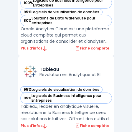
Logiciels de Business Intelligence pour
100%
— voir Oracle Analytics Cloud dans cette catégorie
Entreprises
95%
Logiciels de visualisation de données
— voir Oracle Analytics Cloud dans cette catégorie
Solutions de Data Warehouse pour
80%
— voir Oracle Analytics Cloud dans cette catégorie
entreprises
Oracle Analytics Cloud est une plateforme
cloud complète qui permet aux
organisations de consolider et d'analyser
des données en temps réel pour prendre
Plus d’infos
Fiche complète
des décisions plus éclairées. Elle offre des
fonctionnalités telles que la visualisation de
données, le reporting financier et les
Tableau
analyses prédict ...
Révolution en Analytique et BI
95%
Logiciels de visualisation de données
— voir Tableau dans cette catégorie
Logiciels de Business Intelligence pour
95%
— voir Tableau dans cette catégorie
Entreprises
Tableau, leader en analytique visuelle,
révolutionne la Business Intelligence avec
ses solutions intuitives. Offrant des outils de
visualisation de données interactives,
Plus d’infos
Fiche complète
Tableau permet aux utilisateurs de créer