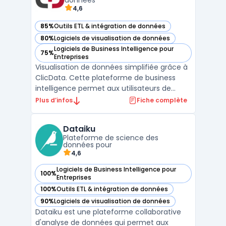
données
4,6
85%
Outils ETL & intégration de données
— voir ClicData dans cette catégorie
80%
Logiciels de visualisation de données
— voir ClicData dans cette catégorie
Logiciels de Business Intelligence pour
75%
— voir ClicData dans cette catégorie
Entreprises
Visualisation de données simplifiée grâce à
ClicData. Cette plateforme de business
intelligence permet aux utilisateurs de
collecter, analyser et visualiser des données
Plus d’infos
Fiche complète
en un clic. Avec ClicData, vous pouvez
créer des tableaux de bord interactifs
Dataiku
personnalisés pour surveiller vos KPIs en
Plateforme de science des
temps réel. ...
données pour
4,6
Logiciels de Business Intelligence pour
100%
— voir Dataiku dans cette catégorie
Entreprises
100%
Outils ETL & intégration de données
— voir Dataiku dans cette catégorie
90%
Logiciels de visualisation de données
— voir Dataiku dans cette catégorie
Dataiku est une plateforme collaborative
d'analyse de données qui permet aux