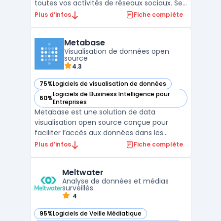
toutes vos activités de réseaux sociaux. Ses
fonctionnalités et tableaux de bord en
Plus d’infos
Fiche complète
temps réel vous permettent de gérer
efficacement vos comptes et campagnes,
Metabase
en obtenant des résultats mesurables et
Visualisation de données open
une croissance ...
source
4.3
75%
Logiciels de visualisation de données
— voir Metabase dans cette catégorie
Logiciels de Business Intelligence pour
60%
— voir Metabase dans cette catégorie
Entreprises
Metabase est une solution de data
visualisation open source conçue pour
faciliter l’accès aux données dans les
entreprises. Elle permet de créer des
Plus d’infos
Fiche complète
tableaux de bord interactifs sans avoir
besoin de maîtriser le langage SQL, grâce à
Meltwater
une interface utilisateur simple et intuitive.
Analyse de données et médias
Les utilisateurs peu ...
surveillés
4
95%
Logiciels de Veille Médiatique
— voir Meltwater dans cette catégorie