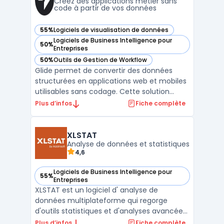
growth, produit, data ...
Créez des applications métier sans
code à partir de vos données
55%
Logiciels de visualisation de données
— voir Glide dans cette catégorie
Logiciels de Business Intelligence pour
50%
— voir Glide dans cette catégorie
Entreprises
50%
Outils de Gestion de Workflow
— voir Glide dans cette catégorie
Glide permet de convertir des données
structurées en applications web et mobiles
utilisables sans codage. Cette solution
s’adresse aux équipes opérationnelles, aux
Plus d’infos
Fiche complète
PME et aux startups impliquées dans la
digitalisation de processus métiers, la
création d’outils internes ou
XLSTAT
Analyse de données et statistiques
l’automatisation de tâches ...
4,6
Logiciels de Business Intelligence pour
55%
— voir XLSTAT dans cette catégorie
Entreprises
XLSTAT est un logiciel d' analyse de
données multiplateforme qui regorge
d'outils statistiques et d'analyses avancées.
Il peut être utilisé pour l'analyse de données
Plus d’infos
Fiche complète