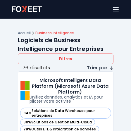
Ouver
Accueil
Business Intelligence
Logiciels de Business
Intelligence pour Entreprises
Filtres
76 résultats
Trier par
Microsoft Intelligent Data
Platform (Microsoft Azure Data
Platform)
Unifiez données, analytics et IA pour
piloter votre activité
Solutions de Data Warehouse pour
84%
— voir Microsoft Intelligent Data Platform (Microsoft Azure
entreprises
80%
Solutions de Gestion Multi-Cloud
— voir Microsoft Intelligent Data Platform (Microsoft Azure
78%
Outils ETL & intégration de données