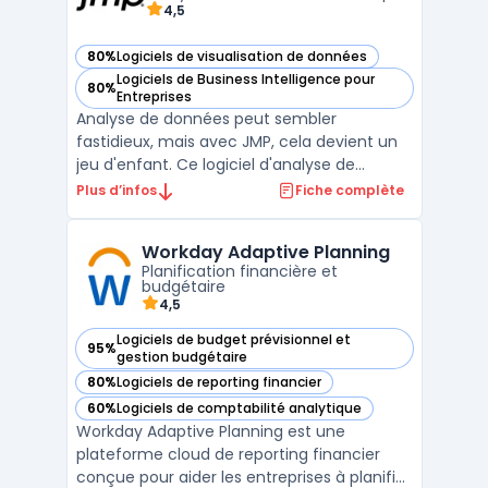
4,5
80%
Logiciels de visualisation de données
— voir JMP dans cette catégorie
Logiciels de Business Intelligence pour
80%
— voir JMP dans cette catégorie
Entreprises
Analyse de données peut sembler
fastidieux, mais avec JMP, cela devient un
jeu d'enfant. Ce logiciel d'analyse de
données dynamique facilite la prise en
Plus d’infos
Fiche complète
main des données les plus complexes. JMP
offre des fonctions de statistiques
Workday Adaptive Planning
avancées et de visualisation des données
Planification financière et
pour aider à identifier rapid ...
budgétaire
4,5
Logiciels de budget prévisionnel et
95%
— voir Workday Adaptive Planning dans cette catégorie
gestion budgétaire
80%
Logiciels de reporting financier
— voir Workday Adaptive Planning dans cette catégorie
60%
Logiciels de comptabilité analytique
— voir Workday Adaptive Planning dans cette catégorie
Workday Adaptive Planning est une
plateforme cloud de reporting financier
conçue pour aider les entreprises à planifier