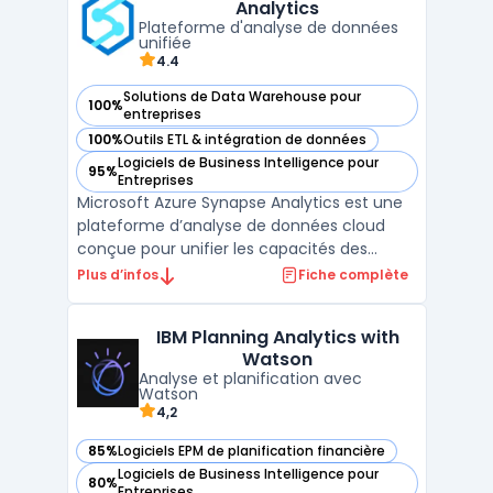
Analytics
ut ...
Plateforme d'analyse de données
unifiée
4.4
Solutions de Data Warehouse pour
100%
— voir Microsoft Azure Synapse Analytics dans cette catégo
entreprises
100%
Outils ETL & intégration de données
— voir Microsoft Azure Synapse Analytics dans cette catégo
Logiciels de Business Intelligence pour
95%
— voir Microsoft Azure Synapse Analytics dans cette catégo
Entreprises
Microsoft Azure Synapse Analytics est une
plateforme d’analyse de données cloud
conçue pour unifier les capacités des
entrepôts de données et du Big Data. Elle
Plus d’infos
Fiche complète
offre aux entreprises une solution complète
pour collecter, stocker, analyser et visualiser
IBM Planning Analytics with
leurs données à grande échelle. Grâce à
Watson
une inte ...
Analyse et planification avec
Watson
4,2
85%
Logiciels EPM de planification financière
— voir IBM Planning Analytics with Watson dans cette catég
Logiciels de Business Intelligence pour
80%
— voir IBM Planning Analytics with Watson dans cette catég
Entreprises