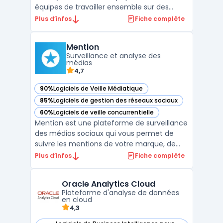
équipes de travailler ensemble sur des
projets de données avancés. Avec ses
Plus d’infos
Fiche complète
fonctionnalités intégrées de big data,
d'apprentissage automatique et de
Mention
gouvernance des données, Dataiku
Surveillance et analyse des
simplifie l'ensemble du processus d'analy ...
médias
4,7
90%
Logiciels de Veille Médiatique
— voir Mention dans cette catégorie
85%
Logiciels de gestion des réseaux sociaux
— voir Mention dans cette catégorie
60%
Logiciels de veille concurrentielle
— voir Mention dans cette catégorie
Mention est une plateforme de surveillance
des médias sociaux qui vous permet de
suivre les mentions de votre marque, de
surveiller la concurrence et de mesurer
Plus d’infos
Fiche complète
l'impact de votre marketing sur les réseaux
sociaux. Avec des fonctionnalités telles que
Oracle Analytics Cloud
l'analyse des réseaux sociaux, la mesure
Plateforme d'analyse de données
des senti ...
en cloud
4,3