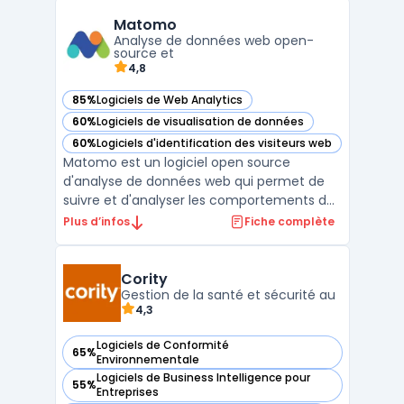
pétaoctets. Des fonctionnalités telles que
Matomo
la compression automatique et
Analyse de données web open-
l'optimisation de requêtes perm ...
source et
4,8
85%
Logiciels de Web Analytics
— voir Matomo dans cette catégorie
60%
Logiciels de visualisation de données
— voir Matomo dans cette catégorie
60%
Logiciels d'identification des visiteurs web
— voir Matomo dans cette catégorie
Matomo est un logiciel open source
d'analyse de données web qui permet de
suivre et d'analyser les comportements des
visiteurs sur un site web. Il offre une
Plus d’infos
Fiche complète
alternative à Google Analytics, en offrant
une solution de suivi de données plus
respectueuse de la vie privée des
Cority
Gestion de la santé et sécurité au
utilisateurs. Matomo permet ...
4,3
Logiciels de Conformité
65%
— voir Cority dans cette catégorie
Environnementale
Logiciels de Business Intelligence pour
55%
— voir Cority dans cette catégorie
Entreprises