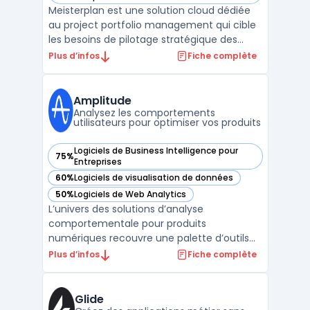
Meisterplan est une solution cloud dédiée
au project portfolio management qui cible
les besoins de pilotage stratégique des
portefeuilles projets et de gestion des
Plus d’infos
Fiche complète
ressources au sein des équipes en
entreprise. L’outil facilite l’ajustement en
temps réel des projets et des capacités
Amplitude
disponibles, sans ...
Analysez les comportements
utilisateurs pour optimiser vos produits
Logiciels de Business Intelligence pour
75%
— voir Amplitude dans cette catégorie
Entreprises
60%
Logiciels de visualisation de données
— voir Amplitude dans cette catégorie
50%
Logiciels de Web Analytics
— voir Amplitude dans cette catégorie
L’univers des solutions d’analyse
comportementale pour produits
numériques recouvre une palette d’outils
variés, à l’image d’Amplitude, plateforme de
Plus d’infos
Fiche complète
product analytics centrée sur la collecte et
l’interprétation des données liées à l’usage.
Amplitude vise les enjeux des équipes
Glide