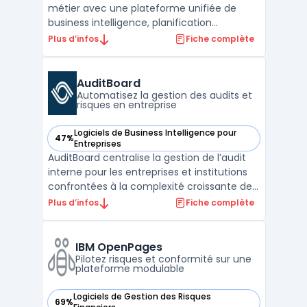
métier avec une plateforme unifiée de
business intelligence, planification
d’entreprise et analytique prédictive. Les
Plus d’infos
Fiche complète
entreprises disposant de volumes de
données croissants traitent souvent des
limites avec certains outils, notamment en
AuditBoard
matière de suivi ...
Automatisez la gestion des audits et
risques en entreprise
Logiciels de Business Intelligence pour
47%
— voir AuditBoard dans cette catégorie
Entreprises
AuditBoard centralise la gestion de l’audit
interne pour les entreprises et institutions
confrontées à la complexité croissante des
exigences réglementaires et des risques
Plus d’infos
Fiche complète
numériques. Le logiciel cible les équipes
d’audit ou de conformité internes,
notamment celles impliquées dans le
IBM OpenPages
contrôle SOX, l ...
Pilotez risques et conformité sur une
plateforme modulable
Logiciels de Gestion des Risques
69%
— voir IBM OpenPages dans cette catégorie