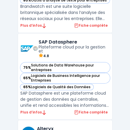
80%
Outils d'analyse de texte pour entreprises
— voir Brandwatch dans cette catégorie
Brandwatch est une suite logicielle
britannique spécialisée dans l’analyse des
réseaux sociaux pour les entreprises. Elle
permet la collecte, l’analyse et l’utilisation
Plus d’infos
Fiche complète
des conversations issues de diverses
sources en ligne. Cet outil vise les
SAP Datasphere
organisations gérant de grands volumes de
Plateforme cloud pour la gestion
mentions sur le ...
et
4.8
Solutions de Data Warehouse pour
75%
— voir SAP Datasphere dans cette catégorie
entreprises
Logiciels de Business Intelligence pour
65%
— voir SAP Datasphere dans cette catégorie
Entreprises
65%
Logiciels de Qualité des Données
— voir SAP Datasphere dans cette catégorie
SAP Datasphere est une plateforme cloud
de gestion des données qui centralise,
unifie et rend accessibles les informations
essentielles pour les entreprises. Conçue
Plus d’infos
Fiche complète
pour fonctionner en mode cloud sur SAP
Business Technology Platform, cette
Alteryx
plateforme permet de connecter des