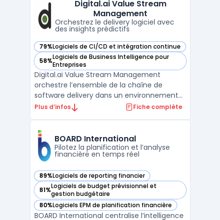
Digital.ai Value Stream
organisations confrontées à la
Management
multiplication d ...
Orchestrez le delivery logiciel avec
des insights prédictifs
79%
Logiciels de CI/CD et intégration continue
— voir Digital.ai Value Stream Management dans cette cat
Logiciels de Business Intelligence pour
58%
— voir Digital.ai Value Stream Management dans cette cat
Entreprises
Digital.ai Value Stream Management
orchestre l’ensemble de la chaîne de
software delivery dans un environnement
unifié. L’outil cible les grandes entreprises
Plus d’infos
Fiche complète
souhaitant obtenir une visibilité sur leurs
cycles de développement, de tests, de
déploiement et de sécurité. Il traite la
BOARD International
question de la disp ...
Pilotez la planification et l’analyse
financière en temps réel
89%
Logiciels de reporting financier
— voir BOARD International dans cette catégorie
Logiciels de budget prévisionnel et
81%
— voir BOARD International dans cette catégorie
gestion budgétaire
80%
Logiciels EPM de planification financière
— voir BOARD International dans cette catégorie
BOARD International centralise l’intelligence