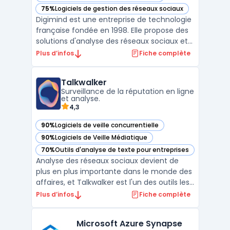
75%
Logiciels de gestion des réseaux sociaux
— voir Digimind dans cette catégorie
Digimind est une entreprise de technologie
française fondée en 1998. Elle propose des
solutions d'analyse des réseaux sociaux et
de veille stratégique pour les entreprises et
Plus d’infos
Fiche complète
organisations. Les clients de Digimind ont
accès à des outils de monitoring, d'analyse
Talkwalker
et d'alertes en temps réel qui leur pe ...
Surveillance de la réputation en ligne
et analyse.
4,3
90%
Logiciels de veille concurrentielle
— voir Talkwalker dans cette catégorie
90%
Logiciels de Veille Médiatique
— voir Talkwalker dans cette catégorie
70%
Outils d'analyse de texte pour entreprises
— voir Talkwalker dans cette catégorie
Analyse des réseaux sociaux devient de
plus en plus importante dans le monde des
affaires, et Talkwalker est l'un des outils les
plus performants pour aider les marques à
Plus d’infos
Fiche complète
réaliser cette tâche. Avec un large éventail
de fonctionnalités et une interface
Microsoft Azure Synapse
utilisateur conviviale, Talkwalker permet aux