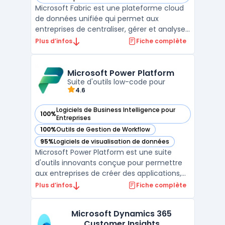
Microsoft Fabric est une plateforme cloud
de données unifiée qui permet aux
entreprises de centraliser, gérer et analyser
leurs données dans un environnement
Plus d’infos
Fiche complète
sécurisé. Elle s'intègre naturellement avec
des outils comme Microsoft 365, Azure et
Power BI pour offrir une solution complète
Microsoft Power Platform
aux entreprise ...
Suite d'outils low-code pour
4.6
Logiciels de Business Intelligence pour
100%
— voir Microsoft Power Platform dans cette catégorie
Entreprises
100%
Outils de Gestion de Workflow
— voir Microsoft Power Platform dans cette catégorie
95%
Logiciels de visualisation de données
— voir Microsoft Power Platform dans cette catégorie
Microsoft Power Platform est une suite
d'outils innovants conçue pour permettre
aux entreprises de créer des applications,
d'automatiser des processus, et d'analyser
Plus d’infos
Fiche complète
des données sans avoir besoin de
compétences avancées en
Microsoft Dynamics 365
programmation. Regroupant Power BI,
Customer Insights