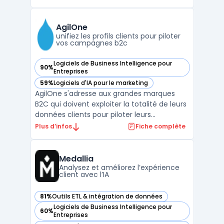
opérationnelles qui gèrent la planification à
grande échelle. Ce logiciel cible les
entreprises confrontées à la multiplication
AgilOne
des données et à la n ...
unifiez les profils clients pour piloter
vos campagnes b2c
Logiciels de Business Intelligence pour
90%
— voir AgilOne dans cette catégorie
Entreprises
59%
Logiciels d'IA pour le marketing
— voir AgilOne dans cette catégorie
AgilOne s'adresse aux grandes marques
B2C qui doivent exploiter la totalité de leurs
données clients pour piloter leurs
interactions sur plusieurs canaux. La gestion
Plus d’infos
Fiche complète
de données issues de sources diverses
reste un enjeu pour les entreprises qui
jonglent avec les contacts physiques en
Medallia
magasin, les tra ...
Analysez et améliorez l’expérience
client avec l’IA
81%
Outils ETL & intégration de données
— voir Medallia dans cette catégorie
Logiciels de Business Intelligence pour
60%
— voir Medallia dans cette catégorie
Entreprises