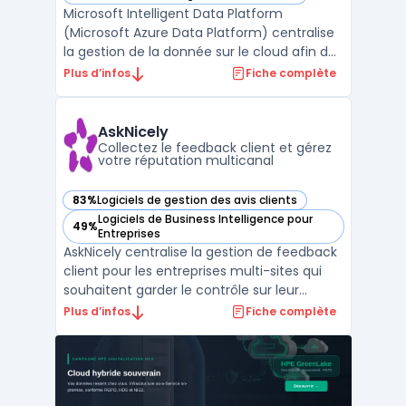
— voir Microsoft Intelligent Data Platform (Microsoft Azure
Microsoft Intelligent Data Platform
(Microsoft Azure Data Platform) centralise
la gestion de la donnée sur le cloud afin de
limiter la fragmentation des systèmes et
Plus d’infos
Fiche complète
d’assurer la sécurité et l’accès en temps
réel aux informations. Cette plateforme
réunit bases de données, outils d’analyse
AskNicely
avancée et ...
Collectez le feedback client et gérez
votre réputation multicanal
83%
Logiciels de gestion des avis clients
— voir AskNicely dans cette catégorie
Logiciels de Business Intelligence pour
49%
— voir AskNicely dans cette catégorie
Entreprises
AskNicely centralise la gestion de feedback
client pour les entreprises multi-sites qui
souhaitent garder le contrôle sur leur
réputation en ligne. Ce logiciel SaaS est
Plus d’infos
Fiche complète
destiné aux organisations de services avec
de nombreux points de contact, où la
collecte de retours structurés est complexe
sans ou ...