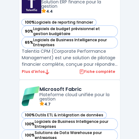
Solution ERP finance pour la
stratégiques ...
gestion
4.4
100%
Logiciels de reporting financier
— voir Talentia CPM dans cette catégorie
Logiciels de budget prévisionnel et
90%
— voir Talentia CPM dans cette catégorie
gestion budgétaire
Logiciels de Business Intelligence pour
65%
— voir Talentia CPM dans cette catégorie
Entreprises
Talentia CPM (Corporate Performance
Management) est une solution de pilotage
financier complète, conçue pour répondre
aux enjeux stratégiques des ETI en matière
Plus d’infos
Fiche complète
de consolidation, reporting et planification
financière.Cette plateforme intelligente
Microsoft Fabric
centralise l'ensemble des processus de
Plateforme cloud unifiée pour la
consolidation ...
gestion
4.7
100%
Outils ETL & intégration de données
— voir Microsoft Fabric dans cette catégorie
Logiciels de Business Intelligence pour
100%
— voir Microsoft Fabric dans cette catégorie
Entreprises
Solutions de Data Warehouse pour
100%
— voir Microsoft Fabric dans cette catégorie
entreprises