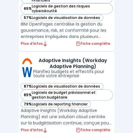
Financiers
Logiciels de gestion des risques
65%
— voir IBM OpenPages dans cette catégorie
cybersécurité
57%
Logiciels de visualisation de données
— voir IBM OpenPages dans cette catégorie
IBM OpenPages centralise la gestion du
gouvernance, risk, et conformité pour les
entreprises impliquées dans plusieurs
périmètres réglementaires et métiers. La
Plus d’infos
Fiche complète
solution cible les organisations désireuses
d’industrialiser la gestion de leurs risques, de
Adaptive Insights (Workday
la conformité réglementaire aux audits, en
Adaptive Planning)
pass ...
Planifiez budgets et effectifs pour
toute votre entreprise
87%
Logiciels de visualisation de données
— voir Adaptive Insights (Workday Adaptive Planning) dans
Logiciels de budget prévisionnel et
85%
— voir Adaptive Insights (Workday Adaptive Planning) dans
gestion budgétaire
79%
Logiciels de reporting financier
— voir Adaptive Insights (Workday Adaptive Planning) dans
Adaptive Insights (Workday Adaptive
Planning) est une solution cloud centrée
sur la budgétisation continue, conçue pour
les équipes financières, RH et
Plus d’infos
Fiche complète