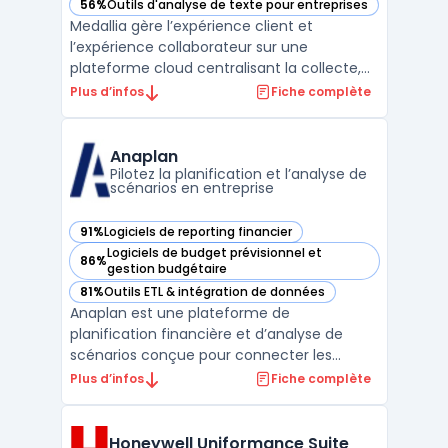
56%
Outils d'analyse de texte pour entreprises
— voir Medallia dans cette catégorie
Medallia gère l’expérience client et
l’expérience collaborateur sur une
plateforme cloud centralisant la collecte,
l'analyse et l'action sur différents types de
Plus d’infos
Fiche complète
signaux. Les organisations traitant de
nombreux points de contact clients et
internes pilotent ainsi la qualité des
Anaplan
interactions en temps r ...
Pilotez la planification et l’analyse de
scénarios en entreprise
91%
Logiciels de reporting financier
— voir Anaplan dans cette catégorie
Logiciels de budget prévisionnel et
86%
— voir Anaplan dans cette catégorie
gestion budgétaire
81%
Outils ETL & intégration de données
— voir Anaplan dans cette catégorie
Anaplan est une plateforme de
planification financière et d’analyse de
scénarios conçue pour connecter les
données, workflows métiers et utilisateurs
Plus d’infos
Fiche complète
au sein des grandes organisations. Cet outil
centralise la modélisation de scénarios
variés tout en prenant en compte des
Honeywell Uniformance Suite