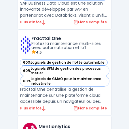
SAP Business Data Cloud est une solution
innovante développée par SAP en
partenariat avec Databricks, visant à unifier
les données SAP et tierces au sein des
Plus d’infos
Fiche complète
entreprises. Cette collaboration stratégique
permet d'intégrer les technologies
Fracttal One
avancées de Databricks, notamment en
Pilotez la maintenance multi-sites
matière d'ingénierie des ...
avec automatisation et IoT
4.5
60%
Logiciels de gestion de flotte automobile
— voir Fracttal One dans cette catégorie
Logiciels BPM de gestion des processus
60%
— voir Fracttal One dans cette catégorie
métier
Logiciels de GMAO pour la maintenance
60%
— voir Fracttal One dans cette catégorie
industrielle
Fracttal One centralise la gestion de
maintenance sur une plateforme cloud
accessible depuis un navigateur ou des
applications mobiles, adaptée aux
Plus d’infos
Fiche complète
entreprises souhaitant digitaliser et
automatiser le suivi de leurs actifs
industriels ou immobiliers. La solution cible
Mentionlytics