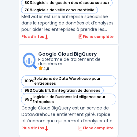
80%
Logiciels de gestion des réseaux sociaux
— voir Meltwater dans cette catégorie
70%
Logiciels de veille concurrentielle
— voir Meltwater dans cette catégorie
Meltwater est une entreprise spécialisée
dans le reporting de données et d'analyses
pour aider les entreprises à prendre les
bonnes décisions en se basant sur des
Plus d’infos
Fiche complète
informations fiables et pertinentes. Grâce à
sa technologie de pointe, Meltwater est
Google Cloud BigQuery
capable de collecter des données
Plateforme de traitement de
provenant de nombre ...
données en
4,6
Solutions de Data Warehouse pour
100%
— voir Google Cloud BigQuery dans cette catégorie
entreprises
95%
Outils ETL & intégration de données
— voir Google Cloud BigQuery dans cette catégorie
Logiciels de Business Intelligence pour
95%
— voir Google Cloud BigQuery dans cette catégorie
Entreprises
Google Cloud BigQuery est un service de
Datawarehouse entièrement géré, rapide
et économique qui permet d'analyser et de
traiter des quantités massives de données
Plus d’infos
Fiche complète
en quelques secondes à plusieurs