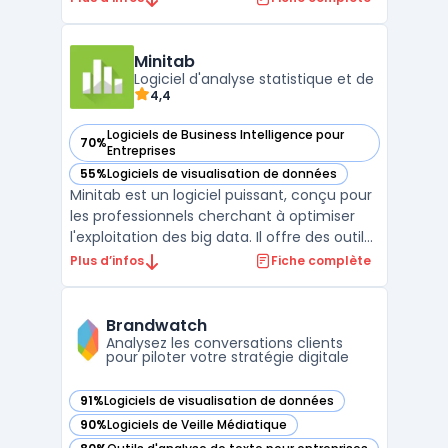
en sciences sociales, en économie, en
biologie, en marketing et dans d'autres
domaines. Il dispose d'une interface
Minitab
utilisateur convivi ...
Logiciel d'analyse statistique et de
4,4
Logiciels de Business Intelligence pour
70%
— voir Minitab dans cette catégorie
Entreprises
55%
Logiciels de visualisation de données
— voir Minitab dans cette catégorie
Minitab est un logiciel puissant, conçu pour
les professionnels cherchant à optimiser
l'exploitation des big data. Il offre des outils
sophistiqués pour le reporting et la business
Plus d’infos
Fiche complète
intelligence, permettant une analyse
approfondie et une interprétation précise
des données complexes. Minitab aide acti ...
Brandwatch
Analysez les conversations clients
pour piloter votre stratégie digitale
91%
Logiciels de visualisation de données
— voir Brandwatch dans cette catégorie
90%
Logiciels de Veille Médiatique
— voir Brandwatch dans cette catégorie