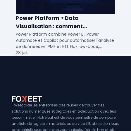
Power Platform + Data
Visualisation : comment
automatiser l’analyse de vos
Power Platform combine Power BI, Power
Automate et Copilot pour automatiser l'analyse
données ?
de donnees en PME et ETI. Flux low-code,
tableaux de bord temps reel et gouvernance
28 juil.
integree.
Foxeet aide les entreprises désireuses de trouver des
solutions numériques et digitales en adéquation avec leur
besoin métier. Notre but est de vous permettre de comparer
une liste de logiciels, matériels ou service, filtrable selon leurs
caractéristiques, pour que vous puissiez faire le bon choix