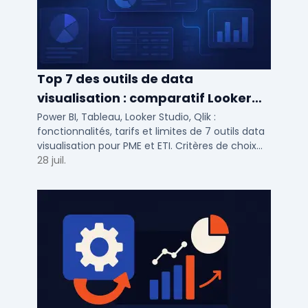
Top 7 des outils de data
visualisation : comparatif Looker
Studio, Tableau vs Power BI et
Power BI, Tableau, Looker Studio, Qlik :
fonctionnalités, tarifs et limites de 7 outils data
autres
visualisation pour PME et ETI. Critères de choix
selon votre SI et vos cas d'usage.
28 juil.