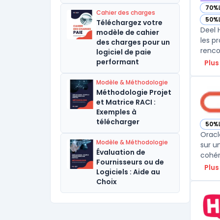
70%
— vo
Cahier des charges
50%
Téléchargez votre
— vo
Deel 
modèle de cahier
les p
des charges pour un
rencon
logiciel de paie
performant
Plus
Modèle & Méthodologie
Méthodologie Projet
et Matrice RACI :
Exemples à
télécharger
50%
— vo
Oracl
Modèle & Méthodologie
sur u
Évaluation de
cohér
Fournisseurs ou de
Plus
Logiciels : Aide au
Choix