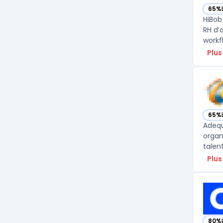
65%
— vo
HiBob
RH d’
workfl
Plus
65%
— vo
Adequ
organ
talent
Plus
80%