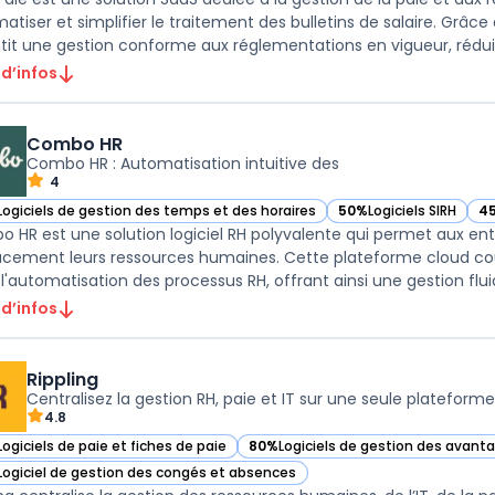
tiser et simplifier le traitement des bulletins de salaire. Grâce à
tit une gestion conforme aux réglementations en vigueur, réduisa
 d’infos
Combo HR
Combo HR : Automatisation intuitive des
4
Logiciels de gestion des temps et des horaires
50%
Logiciels SIRH
4
ir Combo HR dans cette catégorie
— voir Combo HR dans 
— 
 HR est une solution logiciel RH polyvalente qui permet aux entr
acement leurs ressources humaines. Cette plateforme cloud couv
 l'automatisation des processus RH, offrant ainsi une gestion fluid
 d’infos
Rippling
Centralisez la gestion RH, paie et IT sur une seule plateforme
4.8
Logiciels de paie et fiches de paie
80%
Logiciels de gestion des avanta
r Rippling dans cette catégorie
— voir Rippling dans cette catégorie
Logiciel de gestion des congés et absences
r Rippling dans cette catégorie