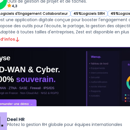
Outil de gestion de projet et de tâches.
4,3
Logiciels d'Engagement Collaborateur
45%
Logiciels SIRH
45%
Logici
ir Zest dans cette catégorie
— voir Zest dans cette catégor
— voir Zes
est une application digitale conçue pour booster l'engagement
propose des outils pour l'écoute, le partage, la gestion des obje
Adaptée à toutes tailles d'entreprises, Zest est disponible en plus .
 d’infos
Deel HR
Pilotez la gestion RH globale pour équipes internationales