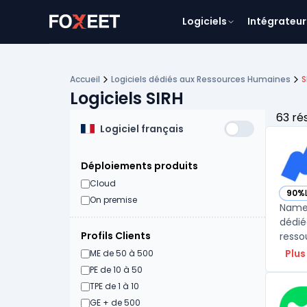
Logiciels
Intégrateur
Accueil
Logiciels dédiés aux Ressources Humaines
S
Logiciels SIRH
63 ré
Logiciel français
Déploiements produits
Cloud
90%
— vo
On premise
Namel
dédié
Profils Clients
Plus
ME de 50 à 500
PE de 10 à 50
TPE de 1 à 10
GE + de 500