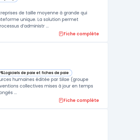
s cette catégorie
reprises de taille moyenne à grande qui
ateforme unique. La solution permet
ocessus d’administr ...
Fiche complète
0%
Logiciels de paie et fiches de paie
voir Silae RH Suite dans cette catégorie
sources humaines éditée par Silae (groupe
nventions collectives mises à jour en temps
réel, gère la Déclaration Sociale Nominative (DSN), les absences, les congés ...
Fiche complète