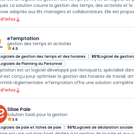
ques. La solution couvre la gestion des temps, des activités et la
 d’infos
eTemptation
gestion des temps et activités
4.5
Logiciels de gestion des temps et des horaires
85%
Logiciel de gesti
ir eTemptation dans cette catégorie
— voir eTemptation da
Logiciels de Planning du Personnel
ir eTemptation dans cette catégorie
tation est un logiciel développé par Horoquartz, spécialisé dans
iel est conçu pour optimiser la gestion des horaires de travail, amé
 d’infos
Silae Paie
Solution SaaS pour la gestion
3.6
Logiciels de paie et fiches de paie
55%
Logiciels de déclaration social
r Silae Paie dans cette catégorie
— voir Silae Paie dans cette catégor
 Paie est une solution SaaS dédiée à la gestion de la paie et au