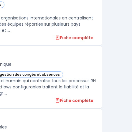
s
organisations internationales en centralisant
des équipes réparties sur plusieurs pays
et ...
Fiche complète
unique
e gestion des congés et absences
s cette catégorie
usion Cloud HCM dans cette catégorie
al humain qui centralise tous les processus RH
ws configurables traitent la fiabilité et la
 ...
Fiche complète
ales