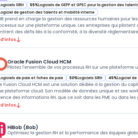
Logiciels SIRH
55%
Logiciels de GEPP et GPEC pour la gestion des talent
ir Deel HR dans cette catégorie
— voir Deel HR dans cette catégorie
Logiciel de gestion des talents et mobilité interne
ir Deel HR dans cette catégorie
HR prend en charge la gestion des ressources humaines pour les 
rocessus sur une plateforme unique. Les entreprises qui pilotent 
trent des défis liés à la conformité, à la diversité réglementaire 
 d’infos
Oracle Fusion Cloud HCM
Pilotez l'ensemble de vos processus RH sur une plateforme 
Logiciels de paie et fiches de paie
50%
Logiciels SIRH
45%
Logiciel d
ir Oracle Fusion Cloud HCM dans cette catégorie
— voir Oracle Fusion Cloud HCM dan
— voir Oracle F
e Fusion Cloud HCM est une solution dédiée à la gestion du capit
ne plateforme cloud. Son modèle de données unique et ses workflo
ence des informations RH, que ce soit dans les PME ou dans les gr
 d’infos
HiBob (Bob)
Optimisez la gestion RH et la performance des équipes glob