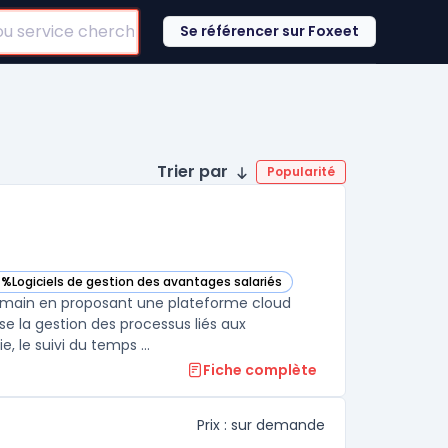
Se référencer sur Foxeet
Trier par
Popularité
8%
Logiciels de gestion des avantages salariés
te catégorie
voir Namely dans cette catégorie
humain en proposant une plateforme cloud
se la gestion des processus liés aux
ressources humaines. L’interface permet également d’encadrer la paie, le suivi du temps ...
Fiche complète
Prix : sur demande