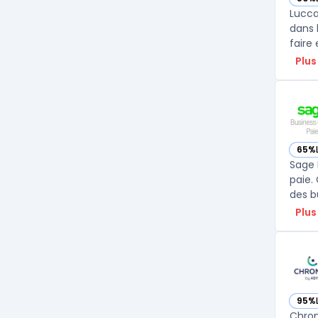
— vo
Lucca
dans 
faire 
Plus
65%
— vo
Sage 
paie.
des b
Plus
95%
— vo
Chron