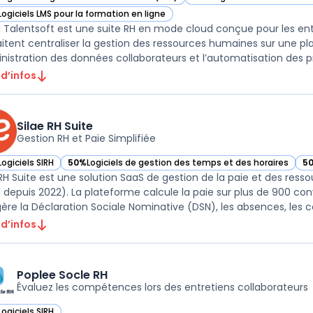
ir Cegid Talentsoft dans cette catégorie
— voir Cegid Talentsoft dan
Logiciels LMS pour la formation en ligne
ir Cegid Talentsoft dans cette catégorie
 Talentsoft est une suite RH en mode cloud conçue pour les ent
itent centraliser la gestion des ressources humaines sur une pl
inistration des données collaborateurs et l’automatisation des pr
 d’infos
Silae RH Suite
Gestion RH et Paie Simplifiée
Logiciels SIRH
50%
Logiciels de gestion des temps et des horaires
5
r Silae RH Suite dans cette catégorie
— voir Silae RH Suite dans cette catégorie
— 
 RH Suite est une solution SaaS de gestion de la paie et des res
 depuis 2022). La plateforme calcule la paie sur plus de 900 co
 d’infos
Poplee Socle RH
Évaluez les compétences lors des entretiens collaborateurs
Logiciels SIRH