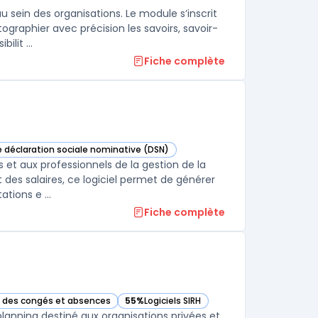
sein des organisations. Le module s’inscrit
graphier avec précision les savoirs, savoir-
lit ...
Fiche complète
de déclaration sociale nominative (DSN)
ns cette catégorie
iness Cloud Paie dans cette catégorie
 et aux professionnels de la gestion de la
des salaires, ce logiciel permet de générer
tions e ...
Fiche complète
on des congés et absences
55%
Logiciels SIRH
dans cette catégorie
— voir Chronos (Asys) dans cette catégorie
planning destiné aux organisations privées et