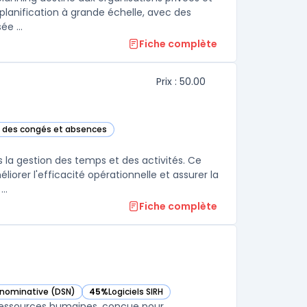
 planification à grande échelle, avec des
workflows adaptés aux RH, managers et collaborateurs. Elle est proposée ...
Fiche complète
Prix : 50.00
on des congés et absences
ns cette catégorie
 la gestion des temps et des activités. Ce
liorer l'efficacité opérationnelle et assurer la
conformité réglementaire. eTemptation offre une solution complète ...
Fiche complète
e nominative (DSN)
45%
Logiciels SIRH
ie
— voir Silae Paie dans cette catégorie
x ressources humaines, conçue pour