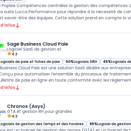
ir Poplee Socle RH dans cette catégorie
 Poplee Compétences centralise la gestion des compétences au 
la suite Lucca Performance pour répondre à la nécessité de carto
et savoir-être des équipes. Cette solution prend en compte la visibi
 d’infos
Sage Business Cloud Paie
Logiciel SaaS de gestion et
4.2
Logiciels de paie et fiches de paie
50%
Logiciels SIRH
45%
Logiciels 
ir Sage Business Cloud Paie dans cette catégorie
— voir Sage Business Cloud Paie da
— voir Sage Bus
Business Cloud Paie est une solution SaaS dédiée aux entreprises
 Conçu pour automatiser l’ensemble du processus de traitement 
ulletins de paie en ligne en toute conformité avec les réglementa
 d’infos
Chronos (Asys)
GTA et gestion RH pour grandes
4.3
Logiciels de gestion des temps et des horaires
95%
Logiciel de gesti
ir Chronos (Asys) dans cette catégorie
— voir Chronos (Asys) 
os est un logiciel de gestion des temps (GTA) et un logiciel de 