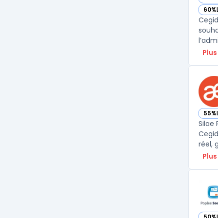
— vo
60%
— vo
Cegid
souha
l’adm
Plus
55%
— voi
Silae
Cegid
Plus
50%