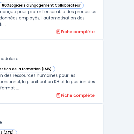
60%
Logiciels d'Engagement Collaborateur
dans cette catégorie
— voir HiBob (Bob) dans cette catégorie
conçue pour piloter l’ensemble des processus
es données employés, l’automatisation des
 ...
Fiche complète
modulaire
gestion de la formation (LMS)
SIRH (HRMS) dans cette catégorie
on des ressources humaines pour les
ersonnel, la planification RH et la gestion des
format ...
Fiche complète
e
nt (ATS)