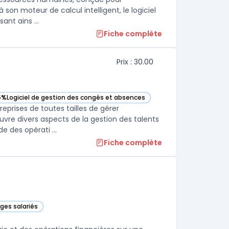
 son moteur de calcul intelligent, le logiciel
nt ains ...
Fiche complète
Prix : 30.00
5%
Logiciel de gestion des congés et absences
cette catégorie
voir Combo HR dans cette catégorie
eprises de toutes tailles de gérer
re divers aspects de la gestion des talents
e des opérati ...
Fiche complète
ges salariés