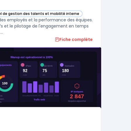
el de gestion des talents et mobilité interne
ie
t dans cette catégorie
 des employés et la performance des équipes.
ctifs et le pilotage de l'engagement en temps
..
Fiche complète