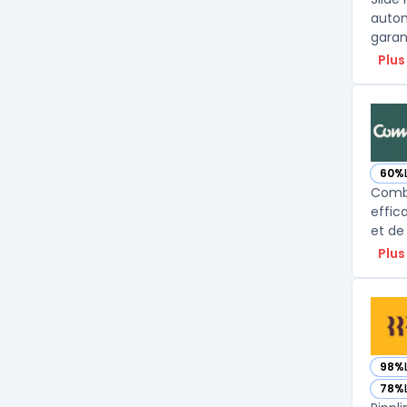
automa
garan
Plus
60%
— vo
Combo
effic
et de
Plus
98%
— voi
78%
— voi