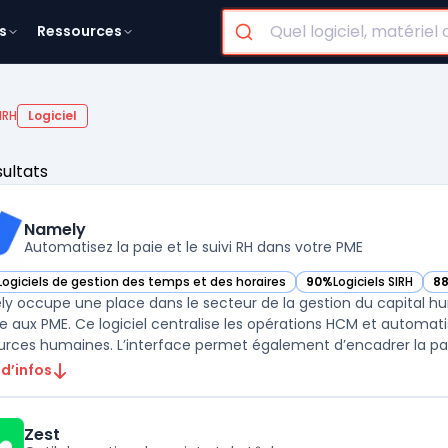
s
Ressources
IRH
Logiciel
sultats
Namely
Automatisez la paie et le suivi RH dans votre PME
Logiciels de gestion des temps et des horaires
90%
Logiciels SIRH
8
ir Namely dans cette catégorie
— voir Namely dans cet
— 
y occupe une place dans le secteur de la gestion du capital 
e aux PME. Ce logiciel centralise les opérations HCM et automati
 d’infos
Zest