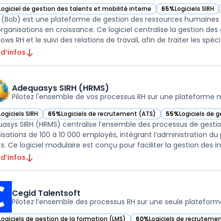
Logiciel de gestion des talents et mobilité interne
65%
Logiciels SIRH
ir HiBob (Bob) dans cette catégorie
— voir HiBob (Bob) 
 (Bob) est une plateforme de gestion des ressources humaines 
organisations en croissance. Ce logiciel centralise la gestion d
ows RH et le suivi des relations de travail, afin de traiter les spécifi
 d’infos
Adequasys SIRH (HRMS)
Pilotez l'ensemble de vos processus RH sur une plateforme 
Logiciels SIRH
65%
Logiciels de recrutement (ATS)
55%
Logiciels de 
ir Adequasys SIRH (HRMS) dans cette catégorie
— voir Adequasys SIRH (HRMS) dans cette catégorie
— voir Adequasys 
asys SIRH (HRMS) centralise l’ensemble des processus de gesti
isations de 100 à 10 000 employés, intégrant l’administration du p
s. Ce logiciel modulaire est conçu pour faciliter la gestion des in
 d’infos
Cegid Talentsoft
Pilotez l’ensemble des processus RH sur une seule plateform
Logiciels de gestion de la formation (LMS)
60%
Logiciels de recruteme