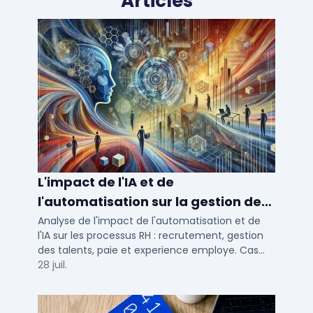
Articles
L'impact de l'IA et de
l'automatisation sur la gestion des
talents RH
Analyse de l'impact de l'automatisation et de
l'IA sur les processus RH : recrutement, gestion
des talents, paie et experience employe. Cas
concrets pour TPE, PME et ETI en 2026.
28 juil.