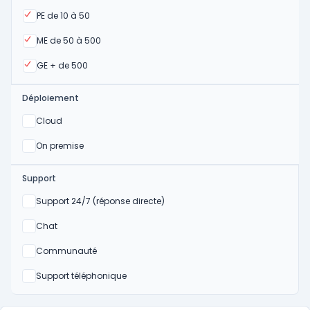
Oui
PE de 10 à 50
Oui
ME de 50 à 500
Oui
GE + de 500
Déploiement
Oui
Cloud
Oui
On premise
Support
Non
Support 24/7 (réponse directe)
Non
Chat
Non
Communauté
Non
Support téléphonique