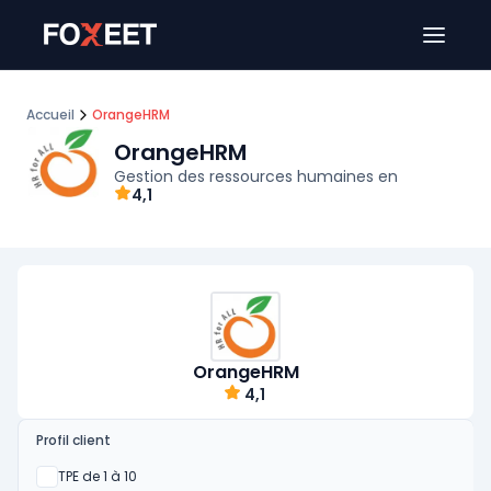
Ouver
Accueil
OrangeHRM
OrangeHRM
Gestion des ressources humaines en
4,1
OrangeHRM
4,1
Profil client
Oui
TPE de 1 à 10