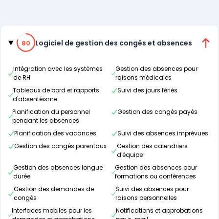
Catégories
80% de compatibilité
Logiciel de gestion des congés et absences
80
Intégration avec les systèmes
Gestion des absences pour
de RH
raisons médicales
Tableaux de bord et rapports
Suivi des jours fériés
d'absentéisme
Planification du personnel
Gestion des congés payés
pendant les absences
Planification des vacances
Suivi des absences imprévues
Gestion des congés parentaux
Gestion des calendriers
d'équipe
Gestion des absences longue
Gestion des absences pour
durée
formations ou conférences
Gestion des demandes de
Suivi des absences pour
congés
raisons personnelles
Interfaces mobiles pour les
Notifications et approbations