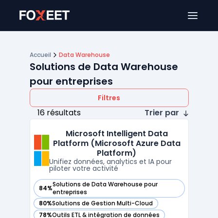
Ouver
Accueil
Data Warehouse
Solutions de Data Warehouse
pour entreprises
Filtres
16 résultats
Trier par
Microsoft Intelligent Data
Platform (Microsoft Azure Data
Platform)
Unifiez données, analytics et IA pour
piloter votre activité
Solutions de Data Warehouse pour
84%
— voir Microsoft Intelligent Data Platform (Microsoft Azure
entreprises
80%
Solutions de Gestion Multi-Cloud
— voir Microsoft Intelligent Data Platform (Microsoft Azure
78%
Outils ETL & intégration de données