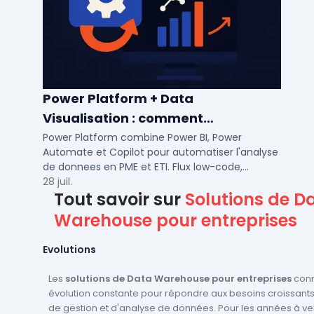
Power Platform + Data
Visualisation : comment
automatiser l’analyse de vos
Power Platform combine Power BI, Power
Automate et Copilot pour automatiser l'analyse
données ?
de donnees en PME et ETI. Flux low-code,
tableaux de bord temps reel et gouvernance
28 juil.
Tout savoir sur
Solutions de D
integree.
Warehouse pour entreprises
Evolutions
Les
solutions de Data Warehouse pour entreprises
conn
évolution constante pour répondre aux besoins croissant
de gestion et d'analyse de données. Pour les années à ven