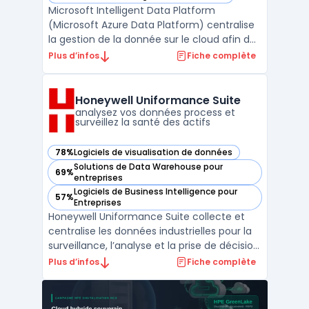
— voir Microsoft Intelligent Data Platform (Microsoft Azure
Microsoft Intelligent Data Platform
(Microsoft Azure Data Platform) centralise
la gestion de la donnée sur le cloud afin de
limiter la fragmentation des systèmes et
Plus d’infos
Fiche complète
d’assurer la sécurité et l’accès en temps
réel aux informations. Cette plateforme
réunit bases de données, outils d’analyse
Honeywell Uniformance Suite
avancée et ...
analysez vos données process et
surveillez la santé des actifs
78%
Logiciels de visualisation de données
— voir Honeywell Uniformance Suite dans cette catégorie
Solutions de Data Warehouse pour
69%
— voir Honeywell Uniformance Suite dans cette catégorie
entreprises
Logiciels de Business Intelligence pour
57%
— voir Honeywell Uniformance Suite dans cette catégorie
Entreprises
Honeywell Uniformance Suite collecte et
centralise les données industrielles pour la
surveillance, l’analyse et la prise de décision
sur site ou à l’échelle de l’organisation. Ce
Plus d’infos
Fiche complète
logiciel cible les besoins des ingénieurs,
équipes de production et responsables de
maintenance confrontés à la multiplic ...