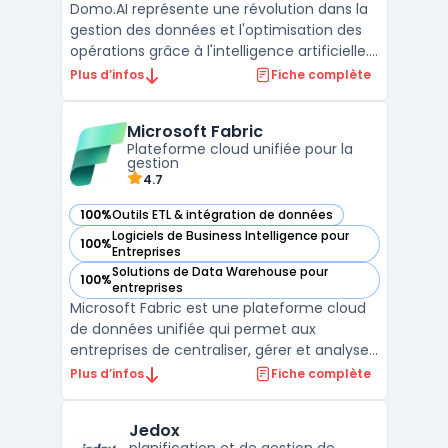
Domo.AI représente une révolution dans la
gestion des données et l'optimisation des
opérations grâce à l'intelligence artificielle.
Cette plateforme avancée permet aux
Plus d’infos
Fiche complète
entreprises de toutes tailles d'améliorer
significativement leur efficacité
Microsoft Fabric
opérationnelle et de prendre des décisions
Plateforme cloud unifiée pour la
stratégiques ...
gestion
4.7
100%
Outils ETL & intégration de données
— voir Microsoft Fabric dans cette catégorie
Logiciels de Business Intelligence pour
100%
— voir Microsoft Fabric dans cette catégorie
Entreprises
Solutions de Data Warehouse pour
100%
— voir Microsoft Fabric dans cette catégorie
entreprises
Microsoft Fabric est une plateforme cloud
de données unifiée qui permet aux
entreprises de centraliser, gérer et analyser
leurs données dans un environnement
Plus d’infos
Fiche complète
sécurisé. Elle s'intègre naturellement avec
des outils comme Microsoft 365, Azure et
Jedox
Power BI pour offrir une solution complète