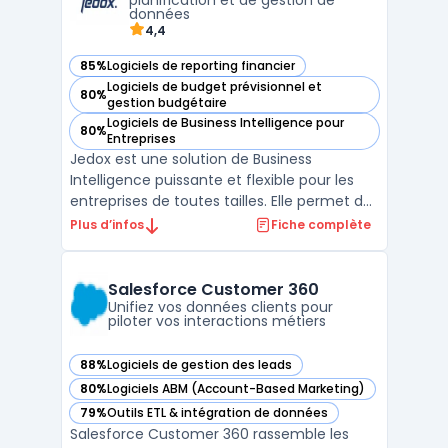
planification et de gestion de
aux entreprise ...
données
4,4
85%
Logiciels de reporting financier
— voir Jedox dans cette catégorie
Logiciels de budget prévisionnel et
80%
— voir Jedox dans cette catégorie
gestion budgétaire
Logiciels de Business Intelligence pour
80%
— voir Jedox dans cette catégorie
Entreprises
Jedox est une solution de Business
Intelligence puissante et flexible pour les
entreprises de toutes tailles. Elle permet de
rassembler toutes les données d'une
Plus d’infos
Fiche complète
entreprise dans un seul endroit, de créer
des modèles de planification et de gestion
de performance, et de générer des
Salesforce Customer 360
reporting financier ...
Unifiez vos données clients pour
piloter vos interactions métiers
88%
Logiciels de gestion des leads
— voir Salesforce Customer 360 dans cette catégorie
80%
Logiciels ABM (Account-Based Marketing)
— voir Salesforce Customer 360 dans cette catégorie
79%
Outils ETL & intégration de données
— voir Salesforce Customer 360 dans cette catégorie
Salesforce Customer 360 rassemble les