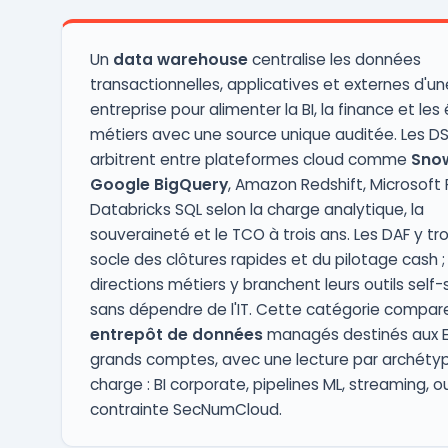
d’opérations ...
Un
data warehouse
centralise les données
transactionnelles, applicatives et externes d'un
entreprise pour alimenter la BI, la finance et les
métiers avec une source unique auditée. Les DS
arbitrent entre plateformes cloud comme
Sno
Google BigQuery
, Amazon Redshift, Microsoft 
Databricks SQL selon la charge analytique, la
souveraineté et le TCO à trois ans. Les DAF y tr
socle des clôtures rapides et du pilotage cash ; 
directions métiers y branchent leurs outils self-
sans dépendre de l'IT. Cette catégorie compare
entrepôt de données
managés destinés aux E
grands comptes, avec une lecture par archéty
charge : BI corporate, pipelines ML, streaming, o
contrainte SecNumCloud.