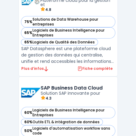
Plateforme cloud pour la gestion
d'experts SEO travaille ...
et
4.8
Solutions de Data Warehouse pour
75%
— voir SAP Datasphere dans cette catégorie
entreprises
Logiciels de Business Intelligence pour
65%
— voir SAP Datasphere dans cette catégorie
Entreprises
65%
Logiciels de Qualité des Données
— voir SAP Datasphere dans cette catégorie
SAP Datasphere est une plateforme cloud
de gestion des données qui centralise,
unifie et rend accessibles les informations
essentielles pour les entreprises. Conçue
Plus d’infos
Fiche complète
pour fonctionner en mode cloud sur SAP
Business Technology Platform, cette
plateforme permet de connecter des
SAP Business Data Cloud
sources de données dispar ...
Solution SAP innovante pour
4.3
Logiciels de Business Intelligence pour
60%
— voir SAP Business Data Cloud dans cette catégorie
Entreprises
60%
Outils ETL & intégration de données
— voir SAP Business Data Cloud dans cette catégorie
Logiciels d'automatisation workflow sans
50%
— voir SAP Business Data Cloud dans cette catégorie
code