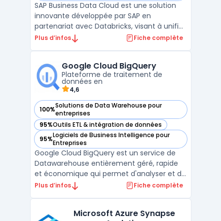
SAP Business Data Cloud est une solution
innovante développée par SAP en
partenariat avec Databricks, visant à unifier
les données SAP et tierces au sein des
Plus d’infos
Fiche complète
entreprises. Cette collaboration stratégique
permet d'intégrer les technologies
Google Cloud BigQuery
avancées de Databricks, notamment en
Plateforme de traitement de
matière d'ingénierie des ...
données en
4,6
Solutions de Data Warehouse pour
100%
— voir Google Cloud BigQuery dans cette catégorie
entreprises
95%
Outils ETL & intégration de données
— voir Google Cloud BigQuery dans cette catégorie
Logiciels de Business Intelligence pour
95%
— voir Google Cloud BigQuery dans cette catégorie
Entreprises
Google Cloud BigQuery est un service de
Datawarehouse entièrement géré, rapide
et économique qui permet d'analyser et de
traiter des quantités massives de données
Plus d’infos
Fiche complète
en quelques secondes à plusieurs
pétaoctets. Des fonctionnalités telles que
Microsoft Azure Synapse
la compression automatique et