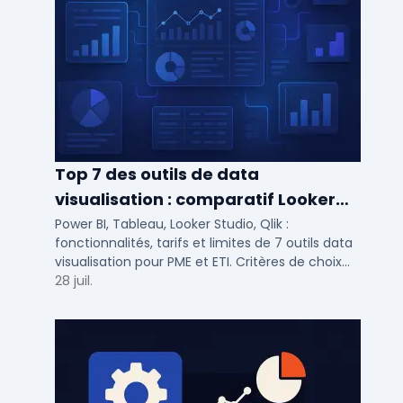
Top 7 des outils de data
visualisation : comparatif Looker
Studio, Tableau vs Power BI et
Power BI, Tableau, Looker Studio, Qlik :
fonctionnalités, tarifs et limites de 7 outils data
autres
visualisation pour PME et ETI. Critères de choix
selon votre SI et vos cas d'usage.
28 juil.