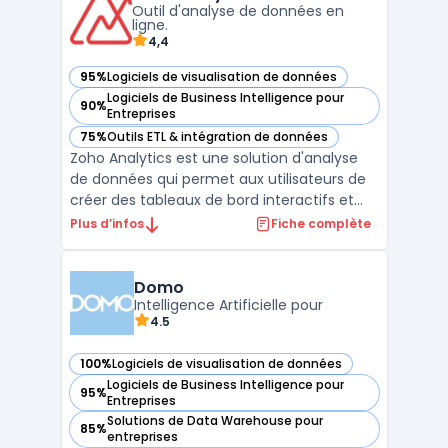
Outil d'analyse de données en
analyses prédict ...
ligne.
4,4
95%
Logiciels de visualisation de données
— voir Zoho Analytics dans cette catégorie
Logiciels de Business Intelligence pour
90%
— voir Zoho Analytics dans cette catégorie
Entreprises
75%
Outils ETL & intégration de données
— voir Zoho Analytics dans cette catégorie
Zoho Analytics est une solution d'analyse
de données qui permet aux utilisateurs de
créer des tableaux de bord interactifs et
des reporting financiers. Elle permet
Plus d’infos
Fiche complète
également de connecter des données
provenant de sources diverses telles que
des fichiers Excel, des bases de données ou
Domo
des applications ...
Intelligence Artificielle pour
4.5
100%
Logiciels de visualisation de données
— voir Domo dans cette catégorie
Logiciels de Business Intelligence pour
95%
— voir Domo dans cette catégorie
Entreprises
Solutions de Data Warehouse pour
85%
— voir Domo dans cette catégorie
entreprises