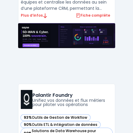
équipes et centralise les données au sein
d’une plateforme CRM, permettant la
gestion coordonnée de l’information client
Plus d’infos
Fiche complète
à travers tous les points de contact. Les
entreprises possédant plusieurs
départements rencontrent souvent des
problèmes d’efficacité et de d ...
Palantir Foundry
Unifiez vos données et flux métiers
pour piloter vos opérations
93%
Outils de Gestion de Workflow
— voir Palantir Foundry dans cette catégorie
90%
Outils ETL & intégration de données
— voir Palantir Foundry dans cette catégorie
Solutions de Data Warehouse pour