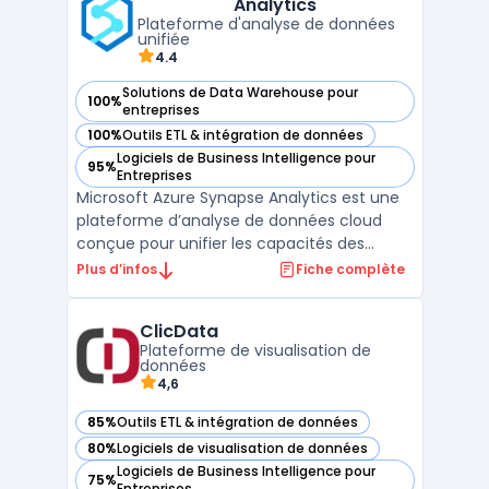
Analytics
l'optimisation de requêtes perm ...
Plateforme d'analyse de données
unifiée
4.4
Solutions de Data Warehouse pour
100%
— voir Microsoft Azure Synapse Analytics dans cette catégo
entreprises
100%
Outils ETL & intégration de données
— voir Microsoft Azure Synapse Analytics dans cette catégo
Logiciels de Business Intelligence pour
95%
— voir Microsoft Azure Synapse Analytics dans cette catégo
Entreprises
Microsoft Azure Synapse Analytics est une
plateforme d’analyse de données cloud
conçue pour unifier les capacités des
entrepôts de données et du Big Data. Elle
Plus d’infos
Fiche complète
offre aux entreprises une solution complète
pour collecter, stocker, analyser et visualiser
ClicData
leurs données à grande échelle. Grâce à
Plateforme de visualisation de
une inte ...
données
4,6
85%
Outils ETL & intégration de données
— voir ClicData dans cette catégorie
80%
Logiciels de visualisation de données
— voir ClicData dans cette catégorie
Logiciels de Business Intelligence pour
75%
— voir ClicData dans cette catégorie
Entreprises