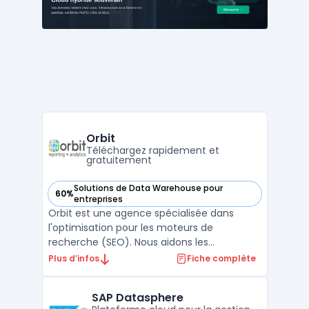
Orbit
Téléchargez rapidement et
gratuitement
Solutions de Data Warehouse pour
60%
— voir Orbit dans cette catégorie
entreprises
Orbit est une agence spécialisée dans
l'optimisation pour les moteurs de
recherche (SEO). Nous aidons les
entreprises à améliorer leur visibilité en ligne
Plus d’infos
Fiche complète
en augmentant leur positionnement sur les
résultats des moteurs de recherche tels
SAP Datasphere
que Google, Bing et Yahoo. Notre équipe