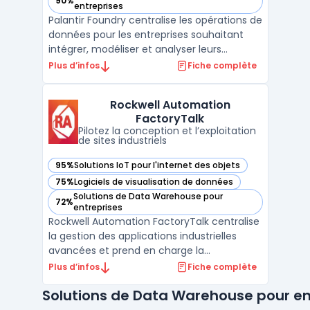
90%
— voir Palantir Foundry dans cette catégorie
entreprises
Palantir Foundry centralise les opérations de
données pour les entreprises souhaitant
intégrer, modéliser et analyser leurs
informations sans dupliquer les sources. Ce
Plus d’infos
Fiche complète
logiciel s’adresse aux organisations
désireuses d’optimiser la collaboration
Rockwell Automation
entre les équipes data, analytics et
FactoryTalk
opérations, tout e ...
Pilotez la conception et l’exploitation
de sites industriels
95%
Solutions IoT pour l'internet des objets
— voir Rockwell Automation FactoryTalk dans cette catégor
75%
Logiciels de visualisation de données
— voir Rockwell Automation FactoryTalk dans cette catégor
Solutions de Data Warehouse pour
72%
— voir Rockwell Automation FactoryTalk dans cette catégor
entreprises
Rockwell Automation FactoryTalk centralise
la gestion des applications industrielles
avancées et prend en charge la
digitalisation industrielle de la conception à
Plus d’infos
Fiche complète
la maintenance, jusqu’à l’analytics et l’IIoT.
Solutions de Data Warehouse pour en
Ce logiciel cible les architectes
d’automatisation industrielle, les équipes