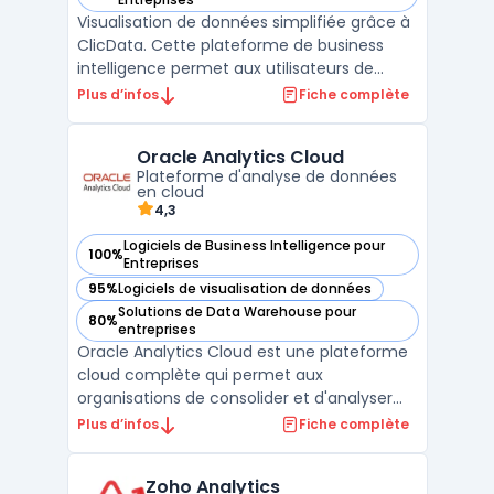
Visualisation de données simplifiée grâce à
ClicData. Cette plateforme de business
intelligence permet aux utilisateurs de
collecter, analyser et visualiser des données
Plus d’infos
Fiche complète
en un clic. Avec ClicData, vous pouvez
créer des tableaux de bord interactifs
Oracle Analytics Cloud
personnalisés pour surveiller vos KPIs en
Plateforme d'analyse de données
temps réel. ...
en cloud
4,3
Logiciels de Business Intelligence pour
100%
— voir Oracle Analytics Cloud dans cette catégorie
Entreprises
95%
Logiciels de visualisation de données
— voir Oracle Analytics Cloud dans cette catégorie
Solutions de Data Warehouse pour
80%
— voir Oracle Analytics Cloud dans cette catégorie
entreprises
Oracle Analytics Cloud est une plateforme
cloud complète qui permet aux
organisations de consolider et d'analyser
des données en temps réel pour prendre
Plus d’infos
Fiche complète
des décisions plus éclairées. Elle offre des
fonctionnalités telles que la visualisation de
Zoho Analytics
données, le reporting financier et les