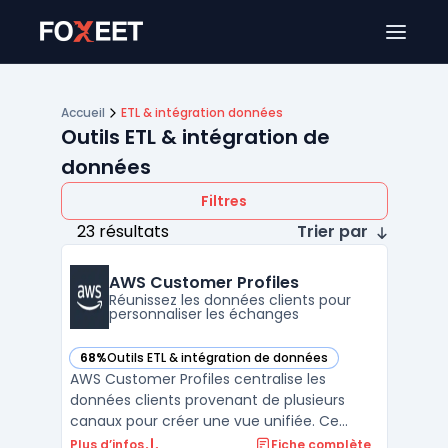
Ouver
Accueil
ETL & intégration données
Outils ETL & intégration de
données
Filtres
23 résultats
Trier par
AWS Customer Profiles
Réunissez les données clients pour
personnaliser les échanges
68%
Outils ETL & intégration de données
— voir AWS Customer Profiles dans cette catégorie
AWS Customer Profiles centralise les
données clients provenant de plusieurs
canaux pour créer une vue unifiée. Ce
processus concerne les centres de contact
Plus d’infos
Fiche complète