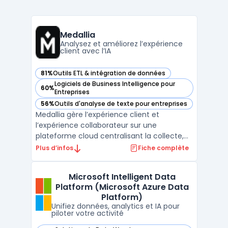
Medallia
Analysez et améliorez l’expérience
client avec l’IA
81%
Outils ETL & intégration de données
— voir Medallia dans cette catégorie
Logiciels de Business Intelligence pour
60%
— voir Medallia dans cette catégorie
Entreprises
56%
Outils d'analyse de texte pour entreprises
— voir Medallia dans cette catégorie
Medallia gère l’expérience client et
l’expérience collaborateur sur une
plateforme cloud centralisant la collecte,
l'analyse et l'action sur différents types de
Plus d’infos
Fiche complète
signaux. Les organisations traitant de
nombreux points de contact clients et
Microsoft Intelligent Data
internes pilotent ainsi la qualité des
Platform (Microsoft Azure Data
interactions en temps r ...
Platform)
Unifiez données, analytics et IA pour
piloter votre activité