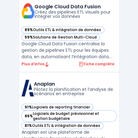
conformité stricte aux règles du secteur.
Google Cloud Data Fusion
Les concessi ...
Créez des pipelines ETL visuels pour
intégrer vos données
89%
Outils ETL & intégration de données
— voir Google Cloud Data Fusion dans cette catégorie
59%
Solutions de Gestion Multi-Cloud
— voir Google Cloud Data Fusion dans cette catégorie
Google Cloud Data Fusion centralise la
gestion de pipelines ETL pour les équipes
data, en automatisant l’intégration data
dans un contexte cloud natif. Les
Plus d’infos
Fiche complète
entreprises doivent traiter des volumes
croissants de données issues de sources
multiples et garantir leur traçabilité, leur
Anaplan
confidentialité et ...
Pilotez la planification et l’analyse de
scénarios en entreprise
91%
Logiciels de reporting financier
— voir Anaplan dans cette catégorie
Logiciels de budget prévisionnel et
86%
— voir Anaplan dans cette catégorie
gestion budgétaire
81%
Outils ETL & intégration de données
— voir Anaplan dans cette catégorie
Anaplan est une plateforme de