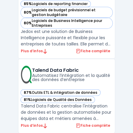
85%
Logiciels de reporting financier
— voir Jedox dans cette catégorie
Logiciels de budget prévisionnel et
80%
— voir Jedox dans cette catégorie
gestion budgétaire
Logiciels de Business Intelligence pour
80%
— voir Jedox dans cette catégorie
Entreprises
Jedox est une solution de Business
Intelligence puissante et flexible pour les
entreprises de toutes tailles. Elle permet de
rassembler toutes les données d'une
Plus d’infos
Fiche complète
entreprise dans un seul endroit, de créer
des modèles de planification et de gestion
de performance, et de générer des
Talend Data Fabric
reporting financier ...
Automatisez l’intégration et la qualité
des données d’entreprise
87%
Outils ETL & intégration de données
— voir Talend Data Fabric dans cette catégorie
81%
Logiciels de Qualité des Données
— voir Talend Data Fabric dans cette catégorie
Talend Data Fabric centralise l'intégration
de données et la gestion automatisée pour
équipes data et métiers amenées à
travailler sur des volumes croissants et des
Plus d’infos
Fiche complète
flux hétérogènes. La plateforme adresse