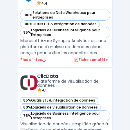
4.4
Solutions de Data Warehouse pour
100%
— voir Microsoft Azure Synapse Analytics dans cette catégo
entreprises
100%
Outils ETL & intégration de données
— voir Microsoft Azure Synapse Analytics dans cette catégo
Logiciels de Business Intelligence pour
95%
— voir Microsoft Azure Synapse Analytics dans cette catégo
Entreprises
Microsoft Azure Synapse Analytics est une
plateforme d’analyse de données cloud
conçue pour unifier les capacités des
entrepôts de données et du Big Data. Elle
Plus d’infos
Fiche complète
offre aux entreprises une solution complète
pour collecter, stocker, analyser et visualiser
ClicData
leurs données à grande échelle. Grâce à
Plateforme de visualisation de
une inte ...
données
4,6
85%
Outils ETL & intégration de données
— voir ClicData dans cette catégorie
80%
Logiciels de visualisation de données
— voir ClicData dans cette catégorie
Logiciels de Business Intelligence pour
75%
— voir ClicData dans cette catégorie
Entreprises
Visualisation de données simplifiée grâce à