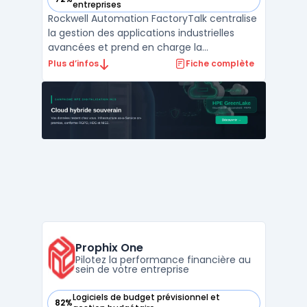
— voir Rockwell Automation FactoryTalk dans cette catégor
entreprises
Rockwell Automation FactoryTalk centralise
la gestion des applications industrielles
avancées et prend en charge la
digitalisation industrielle de la conception à
Plus d’infos
Fiche complète
la maintenance, jusqu’à l’analytics et l’IIoT.
Ce logiciel cible les architectes
d’automatisation industrielle, les équipes
d’opérations ...
Prophix One
Pilotez la performance financière au
sein de votre entreprise
Logiciels de budget prévisionnel et
82%