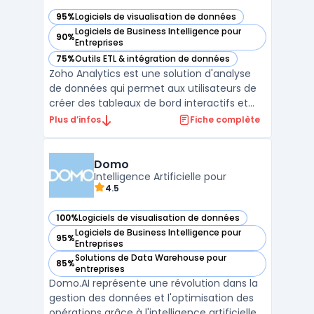
95%
Logiciels de visualisation de données
— voir Zoho Analytics dans cette catégorie
Logiciels de Business Intelligence pour
90%
— voir Zoho Analytics dans cette catégorie
Entreprises
75%
Outils ETL & intégration de données
— voir Zoho Analytics dans cette catégorie
Zoho Analytics est une solution d'analyse
de données qui permet aux utilisateurs de
créer des tableaux de bord interactifs et
des reporting financiers. Elle permet
Plus d’infos
Fiche complète
également de connecter des données
provenant de sources diverses telles que
des fichiers Excel, des bases de données ou
Domo
des applications ...
Intelligence Artificielle pour
4.5
100%
Logiciels de visualisation de données
— voir Domo dans cette catégorie
Logiciels de Business Intelligence pour
95%
— voir Domo dans cette catégorie
Entreprises
Solutions de Data Warehouse pour
85%
— voir Domo dans cette catégorie
entreprises
Domo.AI représente une révolution dans la
gestion des données et l'optimisation des
opérations grâce à l'intelligence artificielle.