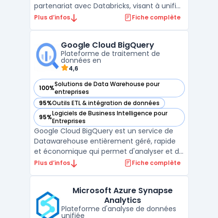
partenariat avec Databricks, visant à unifier
les données SAP et tierces au sein des
Plus d’infos
Fiche complète
entreprises. Cette collaboration stratégique
permet d'intégrer les technologies
Google Cloud BigQuery
avancées de Databricks, notamment en
Plateforme de traitement de
matière d'ingénierie des ...
données en
4,6
Solutions de Data Warehouse pour
100%
— voir Google Cloud BigQuery dans cette catégorie
entreprises
95%
Outils ETL & intégration de données
— voir Google Cloud BigQuery dans cette catégorie
Logiciels de Business Intelligence pour
95%
— voir Google Cloud BigQuery dans cette catégorie
Entreprises
Google Cloud BigQuery est un service de
Datawarehouse entièrement géré, rapide
et économique qui permet d'analyser et de
traiter des quantités massives de données
Plus d’infos
Fiche complète
en quelques secondes à plusieurs
pétaoctets. Des fonctionnalités telles que
Microsoft Azure Synapse
la compression automatique et
Analytics
l'optimisation de requêtes perm ...
Plateforme d'analyse de données
unifiée