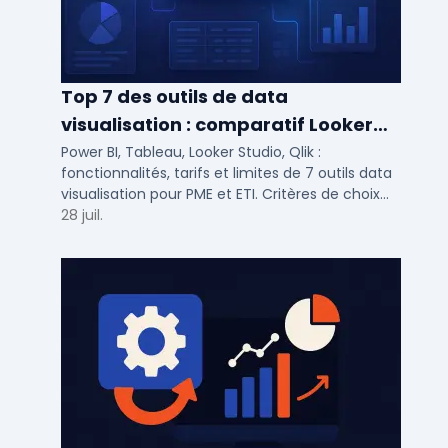
Top 7 des outils de data
visualisation : comparatif Looker
Studio, Tableau vs Power BI et
Power BI, Tableau, Looker Studio, Qlik :
fonctionnalités, tarifs et limites de 7 outils data
autres
visualisation pour PME et ETI. Critères de choix
selon votre SI et vos cas d'usage.
28 juil.