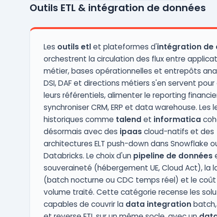
Outils ETL & intégration de données
désireuses d’optimiser la collaboration
entre les équipes data, analytics et
opérations, tout e ...
Les
outils etl
et plateformes d'
intégration de
orchestrent la circulation des flux entre applica
métier, bases opérationnelles et entrepôts ana
DSI, DAF et directions métiers s'en servent pour
leurs référentiels, alimenter le reporting financie
synchroniser CRM, ERP et data warehouse. Les l
historiques comme
talend
et
informatica
coh
désormais avec des
ipaas
cloud-natifs et des
architectures ELT push-down dans Snowflake o
Databricks. Le choix d'un
pipeline de données
e
souveraineté (hébergement UE, Cloud Act), la 
(batch nocturne ou CDC temps réel) et le coût
volume traité. Cette catégorie recense les solu
capables de couvrir la
data integration
batch,
et reverse ETL sur un même socle, avec un
data