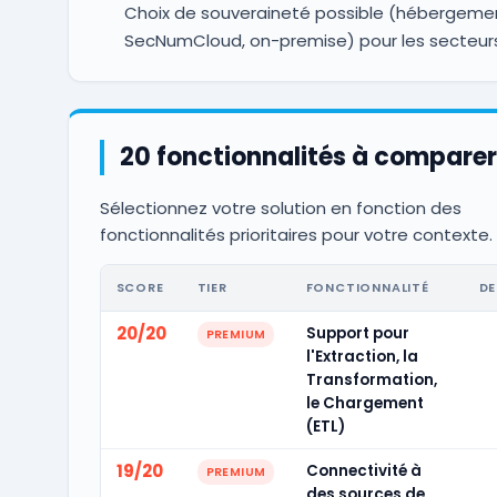
Choix de souveraineté possible (hébergemen
SecNumCloud, on-premise) pour les secteurs
20 fonctionnalités à comparer
Sélectionnez votre solution en fonction des
fonctionnalités prioritaires pour votre contexte.
SCORE
TIER
FONCTIONNALITÉ
DE
20/20
Support pour
PREMIUM
l'Extraction, la
Transformation,
le Chargement
(ETL)
19/20
Connectivité à
PREMIUM
des sources de