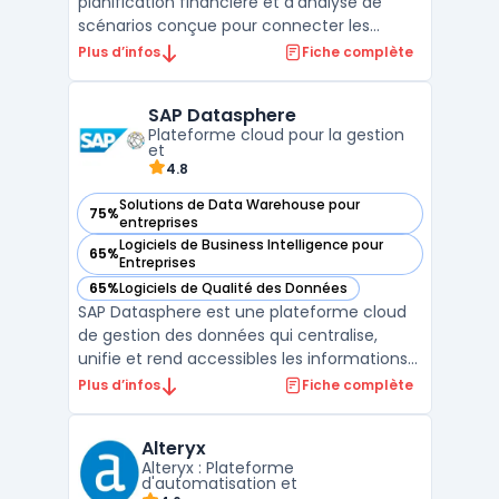
planification financière et d’analyse de
scénarios conçue pour connecter les
données, workflows métiers et utilisateurs
Plus d’infos
Fiche complète
au sein des grandes organisations. Cet outil
centralise la modélisation de scénarios
SAP Datasphere
variés tout en prenant en compte des
Plateforme cloud pour la gestion
variables métiers à travers ...
et
4.8
Solutions de Data Warehouse pour
75%
— voir SAP Datasphere dans cette catégorie
entreprises
Logiciels de Business Intelligence pour
65%
— voir SAP Datasphere dans cette catégorie
Entreprises
65%
Logiciels de Qualité des Données
— voir SAP Datasphere dans cette catégorie
SAP Datasphere est une plateforme cloud
de gestion des données qui centralise,
unifie et rend accessibles les informations
essentielles pour les entreprises. Conçue
Plus d’infos
Fiche complète
pour fonctionner en mode cloud sur SAP
Business Technology Platform, cette
Alteryx
plateforme permet de connecter des
Alteryx : Plateforme
sources de données dispar ...
d'automatisation et