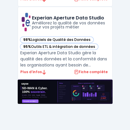
qui traitent l’interaction client en réduisant
les manipulations manuelles. En consolidant
les historiques de contacts Amazon
Experian Aperture Data Studio
Connect avec les i ...
Améliorez la qualité de vos données
pour vos projets métier
98%
Logiciels de Qualité des Données
— voir Experian Aperture Data Studio dans cette catégorie
95%
Outils ETL & intégration de données
— voir Experian Aperture Data Studio dans cette catégorie
Experian Aperture Data Studio gère la
qualité des données et la conformité dans
les organisations ayant besoin de
centraliser et de contrôler leurs
Plus d’infos
Fiche complète
informations, quelle que soit la volumétrie
ou l’environnement de déploiement. Les
équipes métiers ou IT utilisent cette
solution pour la traçabilité, l ...