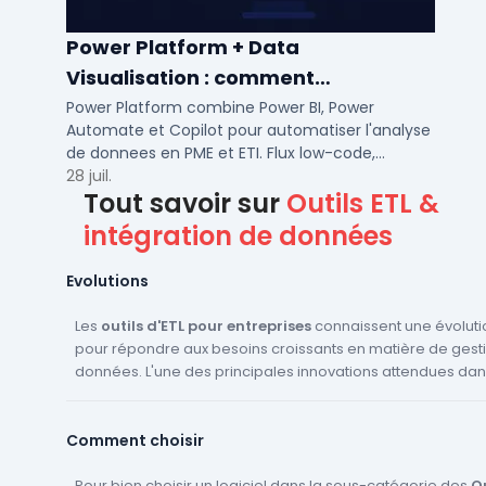
Power Platform + Data
Visualisation : comment
automatiser l’analyse de vos
Power Platform combine Power BI, Power
Automate et Copilot pour automatiser l'analyse
données ?
de donnees en PME et ETI. Flux low-code,
tableaux de bord temps reel et gouvernance
28 juil.
Tout savoir sur
Outils ETL &
integree.
intégration de données
Evolutions
Les
outils d'ETL pour entreprises
connaissent une évoluti
pour répondre aux besoins croissants en matière de gest
données. L'une des principales innovations attendues dan
venir est l'intégration de l'intelligence artificielle et du ma
Ces technologies permettront d'automatiser davantage l
Comment choisir
d'ETL, de réduire les erreurs et d'améliorer l'efficacité. De 
s'attend à voir une augmentation de la compatibilité des o
diverses sources de données, y compris les bases de do
Pour bien choisir un logiciel dans la sous-catégorie des
Ou