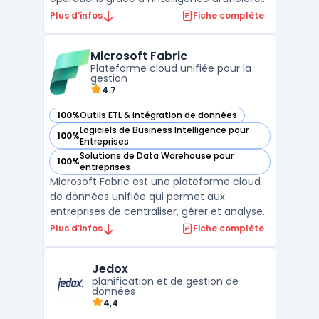
Cette plateforme avancée permet aux
Plus d’infos
Fiche complète
entreprises de toutes tailles d'améliorer
significativement leur efficacité
Microsoft Fabric
opérationnelle et de prendre des décisions
Plateforme cloud unifiée pour la
stratégiques ...
gestion
4.7
100%
Outils ETL & intégration de données
— voir Microsoft Fabric dans cette catégorie
Logiciels de Business Intelligence pour
100%
— voir Microsoft Fabric dans cette catégorie
Entreprises
Solutions de Data Warehouse pour
100%
— voir Microsoft Fabric dans cette catégorie
entreprises
Microsoft Fabric est une plateforme cloud
de données unifiée qui permet aux
entreprises de centraliser, gérer et analyser
leurs données dans un environnement
Plus d’infos
Fiche complète
sécurisé. Elle s'intègre naturellement avec
des outils comme Microsoft 365, Azure et
Jedox
Power BI pour offrir une solution complète
planification et de gestion de
aux entreprise ...
données
4,4