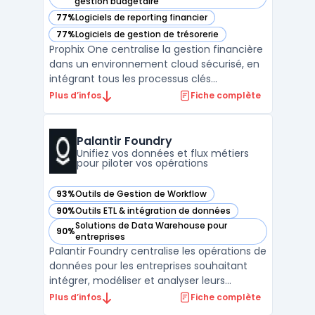
— voir Prophix One dans cette catégorie
gestion budgétaire
77%
Logiciels de reporting financier
— voir Prophix One dans cette catégorie
77%
Logiciels de gestion de trésorerie
— voir Prophix One dans cette catégorie
Prophix One centralise la gestion financière
dans un environnement cloud sécurisé, en
intégrant tous les processus clés
nécessaires aux équipes de direction
Plus d’infos
Fiche complète
financière. Les organisations multi-entités,
notamment celles confrontées à la
complexité de la consolidation financière et
Palantir Foundry
de la gestion de pl ...
Unifiez vos données et flux métiers
pour piloter vos opérations
93%
Outils de Gestion de Workflow
— voir Palantir Foundry dans cette catégorie
90%
Outils ETL & intégration de données
— voir Palantir Foundry dans cette catégorie
Solutions de Data Warehouse pour
90%
— voir Palantir Foundry dans cette catégorie
entreprises
Palantir Foundry centralise les opérations de
données pour les entreprises souhaitant
intégrer, modéliser et analyser leurs
informations sans dupliquer les sources. Ce
Plus d’infos
Fiche complète
logiciel s’adresse aux organisations