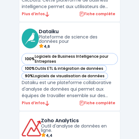
ClicData. Cette plateforme de business
intelligence permet aux utilisateurs de
collecter, analyser et visualiser des données
Plus d’infos
Fiche complète
en un clic. Avec ClicData, vous pouvez
créer des tableaux de bord interactifs
Dataiku
personnalisés pour surveiller vos KPIs en
Plateforme de science des
temps réel. ...
données pour
4,6
Logiciels de Business Intelligence pour
100%
— voir Dataiku dans cette catégorie
Entreprises
100%
Outils ETL & intégration de données
— voir Dataiku dans cette catégorie
90%
Logiciels de visualisation de données
— voir Dataiku dans cette catégorie
Dataiku est une plateforme collaborative
d'analyse de données qui permet aux
équipes de travailler ensemble sur des
projets de données avancés. Avec ses
Plus d’infos
Fiche complète
fonctionnalités intégrées de big data,
d'apprentissage automatique et de
Zoho Analytics
gouvernance des données, Dataiku
Outil d'analyse de données en
simplifie l'ensemble du processus d'analy ...
ligne.
4,4