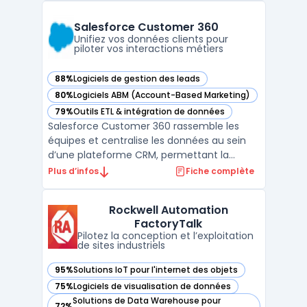
l’enjeu métier d’assembler, fiabiliser et
distribuer des données entre applications
Salesforce Customer 360
cloud et lo ...
Unifiez vos données clients pour
piloter vos interactions métiers
88%
Logiciels de gestion des leads
— voir Salesforce Customer 360 dans cette catégorie
80%
Logiciels ABM (Account-Based Marketing)
— voir Salesforce Customer 360 dans cette catégorie
79%
Outils ETL & intégration de données
— voir Salesforce Customer 360 dans cette catégorie
Salesforce Customer 360 rassemble les
équipes et centralise les données au sein
d’une plateforme CRM, permettant la
gestion coordonnée de l’information client
Plus d’infos
Fiche complète
à travers tous les points de contact. Les
entreprises possédant plusieurs
Rockwell Automation
départements rencontrent souvent des
FactoryTalk
problèmes d’efficacité et de d ...
Pilotez la conception et l’exploitation
de sites industriels
95%
Solutions IoT pour l'internet des objets
— voir Rockwell Automation FactoryTalk dans cette catégor
75%
Logiciels de visualisation de données
— voir Rockwell Automation FactoryTalk dans cette catégor
Solutions de Data Warehouse pour
72%