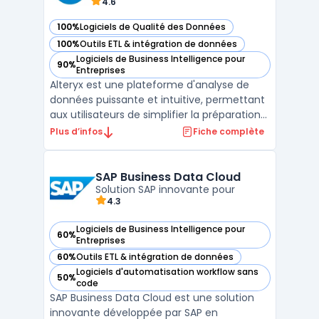
4.6
100%
Logiciels de Qualité des Données
— voir Alteryx dans cette catégorie
100%
Outils ETL & intégration de données
— voir Alteryx dans cette catégorie
Logiciels de Business Intelligence pour
90%
— voir Alteryx dans cette catégorie
Entreprises
Alteryx est une plateforme d'analyse de
données puissante et intuitive, permettant
aux utilisateurs de simplifier la préparation
des données, d'automatiser les workflows
Plus d’infos
Fiche complète
analytiques, et de réaliser des analyses
avancées, notamment prédictives et
géospatiales. Cette solution, accessible
SAP Business Data Cloud
aussi bien au ...
Solution SAP innovante pour
4.3
Logiciels de Business Intelligence pour
60%
— voir SAP Business Data Cloud dans cette catégorie
Entreprises
60%
Outils ETL & intégration de données
— voir SAP Business Data Cloud dans cette catégorie
Logiciels d'automatisation workflow sans
50%
— voir SAP Business Data Cloud dans cette catégorie
code
SAP Business Data Cloud est une solution
innovante développée par SAP en