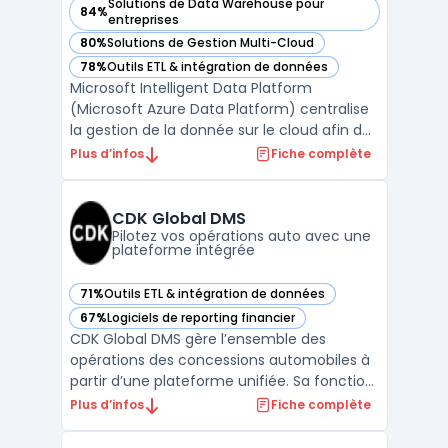
Solutions de Data Warehouse pour
84%
— voir Microsoft Intelligent Data Platform (Microsoft Azure
entreprises
80%
Solutions de Gestion Multi-Cloud
— voir Microsoft Intelligent Data Platform (Microsoft Azure
78%
Outils ETL & intégration de données
— voir Microsoft Intelligent Data Platform (Microsoft Azure
Microsoft Intelligent Data Platform
(Microsoft Azure Data Platform) centralise
la gestion de la donnée sur le cloud afin de
limiter la fragmentation des systèmes et
Plus d’infos
Fiche complète
d’assurer la sécurité et l’accès en temps
réel aux informations. Cette plateforme
réunit bases de données, outils d’analyse
CDK Global DMS
avancée et ...
Pilotez vos opérations auto avec une
plateforme intégrée
71%
Outils ETL & intégration de données
— voir CDK Global DMS dans cette catégorie
67%
Logiciels de reporting financier
— voir CDK Global DMS dans cette catégorie
CDK Global DMS gère l’ensemble des
opérations des concessions automobiles à
partir d’une plateforme unifiée. Sa fonction
principale consiste à orchestrer la gestion
Plus d’infos
Fiche complète
des ventes, du service, de la comptabilité
et des pièces, tout en maintenant une