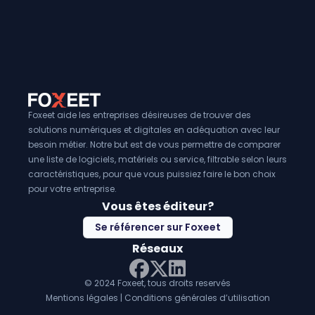
chargement
des données transformées dans la base d
cible. Cela permet aux entreprises de disposer de donné
et prêtes à être analysées. En somme, les
logiciels d'ETL
entreprises
sont des outils indispensables pour la gestio
l'analyse et la prise de décision basée sur les données.
Foxeet aide les entreprises désireuses de trouver des
solutions numériques et digitales en adéquation avec leur
besoin métier. Notre but est de vous permettre de comparer
une liste de logiciels, matériels ou service, filtrable selon leurs
caractéristiques, pour que vous puissiez faire le bon choix
pour votre entreprise.
Vous êtes éditeur?
Se référencer sur Foxeet
Réseaux
© 2024 Foxeet, tous droits reservés
LinkedIn
Facebook
Twitter X
Mentions légales
|
Conditions générales d’utilisation