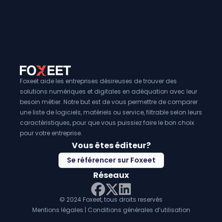
chargement
des données transformées dans la base d
cible. Cela permet aux entreprises de disposer de donné
et prêtes à être analysées. En somme, les
logiciels d'ETL
entreprises
sont des outils indispensables pour la gestio
l'analyse et la prise de décision basée sur les données.
Foxeet aide les entreprises désireuses de trouver des
solutions numériques et digitales en adéquation avec leur
besoin métier. Notre but est de vous permettre de comparer
une liste de logiciels, matériels ou service, filtrable selon leurs
caractéristiques, pour que vous puissiez faire le bon choix
pour votre entreprise.
Vous êtes éditeur?
Se référencer sur Foxeet
Réseaux
© 2024 Foxeet, tous droits reservés
LinkedIn
Facebook
Twitter X
Mentions légales
|
Conditions générales d’utilisation