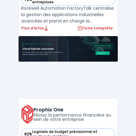
— voir Rockwell Automation FactoryTalk dans cette catégor
entreprises
Rockwell Automation FactoryTalk centralise
la gestion des applications industrielles
avancées et prend en charge la
digitalisation industrielle de la conception à
Plus d’infos
Fiche complète
la maintenance, jusqu’à l’analytics et l’IIoT.
Ce logiciel cible les architectes
d’automatisation industrielle, les équipes
d’opérations ...
Prophix One
Pilotez la performance financière au
sein de votre entreprise
Logiciels de budget prévisionnel et
82%