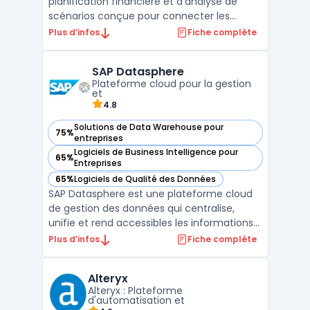
planification financière et d’analyse de
scénarios conçue pour connecter les
données, workflows métiers et utilisateurs
Plus d’infos
Fiche complète
au sein des grandes organisations. Cet outil
centralise la modélisation de scénarios
SAP Datasphere
variés tout en prenant en compte des
Plateforme cloud pour la gestion
variables métiers à travers ...
et
4.8
Solutions de Data Warehouse pour
75%
— voir SAP Datasphere dans cette catégorie
entreprises
Logiciels de Business Intelligence pour
65%
— voir SAP Datasphere dans cette catégorie
Entreprises
65%
Logiciels de Qualité des Données
— voir SAP Datasphere dans cette catégorie
SAP Datasphere est une plateforme cloud
de gestion des données qui centralise,
unifie et rend accessibles les informations
essentielles pour les entreprises. Conçue
Plus d’infos
Fiche complète
pour fonctionner en mode cloud sur SAP
Business Technology Platform, cette
Alteryx
plateforme permet de connecter des
Alteryx : Plateforme
sources de données dispar ...
d'automatisation et