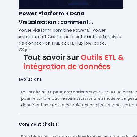
Power Platform + Data
Visualisation : comment
automatiser l’analyse de vos
Power Platform combine Power BI, Power
Automate et Copilot pour automatiser l'analyse
données ?
de donnees en PME et ETI. Flux low-code,
tableaux de bord temps reel et gouvernance
28 juil.
Tout savoir sur
Outils ETL &
integree.
intégration de données
Evolutions
Les
outils d'ETL pour entreprises
connaissent une évoluti
pour répondre aux besoins croissants en matière de gest
données. L'une des principales innovations attendues dan
venir est l'intégration de l'intelligence artificielle et du ma
Ces technologies permettront d'automatiser davantage l
Comment choisir
d'ETL, de réduire les erreurs et d'améliorer l'efficacité. De 
s'attend à voir une augmentation de la compatibilité des o
diverses sources de données, y compris les bases de do
Pour bien choisir un logiciel dans la sous-catégorie des
Ou