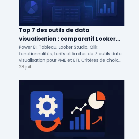
Top 7 des outils de data
visualisation : comparatif Looker
Studio, Tableau vs Power BI et
Power BI, Tableau, Looker Studio, Qlik :
fonctionnalités, tarifs et limites de 7 outils data
autres
visualisation pour PME et ETI. Critères de choix
selon votre SI et vos cas d'usage.
28 juil.