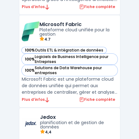
Cette plateforme avancée permet aux
Plus d’infos
Fiche complète
entreprises de toutes tailles d'améliorer
significativement leur efficacité
Microsoft Fabric
opérationnelle et de prendre des décisions
Plateforme cloud unifiée pour la
stratégiques ...
gestion
4.7
100%
Outils ETL & intégration de données
— voir Microsoft Fabric dans cette catégorie
Logiciels de Business Intelligence pour
100%
— voir Microsoft Fabric dans cette catégorie
Entreprises
Solutions de Data Warehouse pour
100%
— voir Microsoft Fabric dans cette catégorie
entreprises
Microsoft Fabric est une plateforme cloud
de données unifiée qui permet aux
entreprises de centraliser, gérer et analyser
leurs données dans un environnement
Plus d’infos
Fiche complète
sécurisé. Elle s'intègre naturellement avec
des outils comme Microsoft 365, Azure et
Jedox
Power BI pour offrir une solution complète
planification et de gestion de
aux entreprise ...
données
4,4