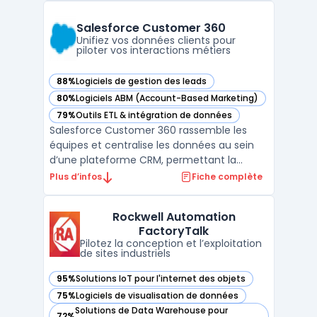
l’enjeu métier d’assembler, fiabiliser et
distribuer des données entre applications
Salesforce Customer 360
cloud et lo ...
Unifiez vos données clients pour
piloter vos interactions métiers
88%
Logiciels de gestion des leads
— voir Salesforce Customer 360 dans cette catégorie
80%
Logiciels ABM (Account-Based Marketing)
— voir Salesforce Customer 360 dans cette catégorie
79%
Outils ETL & intégration de données
— voir Salesforce Customer 360 dans cette catégorie
Salesforce Customer 360 rassemble les
équipes et centralise les données au sein
d’une plateforme CRM, permettant la
gestion coordonnée de l’information client
Plus d’infos
Fiche complète
à travers tous les points de contact. Les
entreprises possédant plusieurs
Rockwell Automation
départements rencontrent souvent des
FactoryTalk
problèmes d’efficacité et de d ...
Pilotez la conception et l’exploitation
de sites industriels
95%
Solutions IoT pour l'internet des objets
— voir Rockwell Automation FactoryTalk dans cette catégor
75%
Logiciels de visualisation de données
— voir Rockwell Automation FactoryTalk dans cette catégor
Solutions de Data Warehouse pour
72%