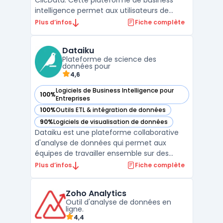
ClicData. Cette plateforme de business
intelligence permet aux utilisateurs de
collecter, analyser et visualiser des données
Plus d’infos
Fiche complète
en un clic. Avec ClicData, vous pouvez
créer des tableaux de bord interactifs
Dataiku
personnalisés pour surveiller vos KPIs en
Plateforme de science des
temps réel. ...
données pour
4,6
Logiciels de Business Intelligence pour
100%
— voir Dataiku dans cette catégorie
Entreprises
100%
Outils ETL & intégration de données
— voir Dataiku dans cette catégorie
90%
Logiciels de visualisation de données
— voir Dataiku dans cette catégorie
Dataiku est une plateforme collaborative
d'analyse de données qui permet aux
équipes de travailler ensemble sur des
projets de données avancés. Avec ses
Plus d’infos
Fiche complète
fonctionnalités intégrées de big data,
d'apprentissage automatique et de
Zoho Analytics
gouvernance des données, Dataiku
Outil d'analyse de données en
simplifie l'ensemble du processus d'analy ...
ligne.
4,4