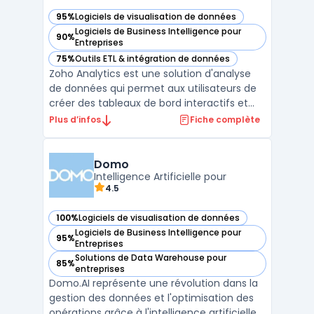
95%
Logiciels de visualisation de données
— voir Zoho Analytics dans cette catégorie
Logiciels de Business Intelligence pour
90%
— voir Zoho Analytics dans cette catégorie
Entreprises
75%
Outils ETL & intégration de données
— voir Zoho Analytics dans cette catégorie
Zoho Analytics est une solution d'analyse
de données qui permet aux utilisateurs de
créer des tableaux de bord interactifs et
des reporting financiers. Elle permet
Plus d’infos
Fiche complète
également de connecter des données
provenant de sources diverses telles que
des fichiers Excel, des bases de données ou
Domo
des applications ...
Intelligence Artificielle pour
4.5
100%
Logiciels de visualisation de données
— voir Domo dans cette catégorie
Logiciels de Business Intelligence pour
95%
— voir Domo dans cette catégorie
Entreprises
Solutions de Data Warehouse pour
85%
— voir Domo dans cette catégorie
entreprises
Domo.AI représente une révolution dans la
gestion des données et l'optimisation des
opérations grâce à l'intelligence artificielle.