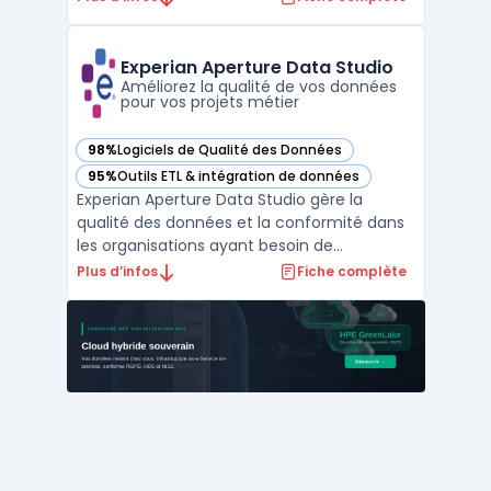
qui traitent l’interaction client en réduisant
les manipulations manuelles. En consolidant
les historiques de contacts Amazon
Experian Aperture Data Studio
Connect avec les i ...
Améliorez la qualité de vos données
pour vos projets métier
98%
Logiciels de Qualité des Données
— voir Experian Aperture Data Studio dans cette catégorie
95%
Outils ETL & intégration de données
— voir Experian Aperture Data Studio dans cette catégorie
Experian Aperture Data Studio gère la
qualité des données et la conformité dans
les organisations ayant besoin de
centraliser et de contrôler leurs
Plus d’infos
Fiche complète
informations, quelle que soit la volumétrie
ou l’environnement de déploiement. Les
équipes métiers ou IT utilisent cette
solution pour la traçabilité, l ...