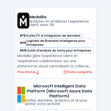
Medallia
Analysez et améliorez l’expérience
client avec l’IA
81%
Outils ETL & intégration de données
— voir Medallia dans cette catégorie
Logiciels de Business Intelligence pour
60%
— voir Medallia dans cette catégorie
Entreprises
56%
Outils d'analyse de texte pour entreprises
— voir Medallia dans cette catégorie
Medallia gère l’expérience client et
l’expérience collaborateur sur une
plateforme cloud centralisant la collecte,
l'analyse et l'action sur différents types de
Plus d’infos
Fiche complète
signaux. Les organisations traitant de
nombreux points de contact clients et
Microsoft Intelligent Data
internes pilotent ainsi la qualité des
Platform (Microsoft Azure Data
interactions en temps r ...
Platform)
Unifiez données, analytics et IA pour
piloter votre activité