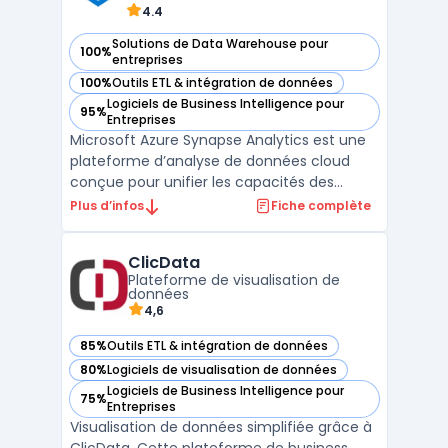
4.4
Solutions de Data Warehouse pour
100%
— voir Microsoft Azure Synapse Analytics dans cette catégo
entreprises
100%
Outils ETL & intégration de données
— voir Microsoft Azure Synapse Analytics dans cette catégo
Logiciels de Business Intelligence pour
95%
— voir Microsoft Azure Synapse Analytics dans cette catégo
Entreprises
Microsoft Azure Synapse Analytics est une
plateforme d’analyse de données cloud
conçue pour unifier les capacités des
entrepôts de données et du Big Data. Elle
Plus d’infos
Fiche complète
offre aux entreprises une solution complète
pour collecter, stocker, analyser et visualiser
ClicData
leurs données à grande échelle. Grâce à
Plateforme de visualisation de
une inte ...
données
4,6
85%
Outils ETL & intégration de données
— voir ClicData dans cette catégorie
80%
Logiciels de visualisation de données
— voir ClicData dans cette catégorie
Logiciels de Business Intelligence pour
75%
— voir ClicData dans cette catégorie
Entreprises
Visualisation de données simplifiée grâce à