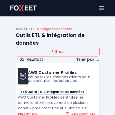
Ouver
Accueil
ETL & intégration données
Outils ETL & intégration de
données
Filtres
23 résultats
Trier par
AWS Customer Profiles
Réunissez les données clients pour
personnaliser les échanges
68%
Outils ETL & intégration de données
— voir AWS Customer Profiles dans cette catégorie
AWS Customer Profiles centralise les
données clients provenant de plusieurs
canaux pour créer une vue unifiée. Ce
processus concerne les centres de contact
Plus d’infos
Fiche complète