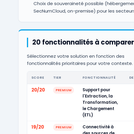
Choix de souveraineté possible (hébergemen
SecNumCloud, on-premise) pour les secteurs
20 fonctionnalités à comparer
Sélectionnez votre solution en fonction des
fonctionnalités prioritaires pour votre contexte.
SCORE
TIER
FONCTIONNALITÉ
DE
20/20
Support pour
PREMIUM
l'Extraction, la
Transformation,
le Chargement
(ETL)
19/20
Connectivité à
PREMIUM
des sources de