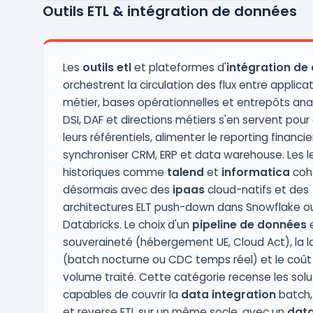
Outils ETL & intégration de données
désireuses d’optimiser la collaboration
entre les équipes data, analytics et
opérations, tout e ...
Les
outils etl
et plateformes d'
intégration de
orchestrent la circulation des flux entre applica
métier, bases opérationnelles et entrepôts ana
DSI, DAF et directions métiers s'en servent pour
leurs référentiels, alimenter le reporting financie
synchroniser CRM, ERP et data warehouse. Les l
historiques comme
talend
et
informatica
coh
désormais avec des
ipaas
cloud-natifs et des
architectures ELT push-down dans Snowflake o
Databricks. Le choix d'un
pipeline de données
e
souveraineté (hébergement UE, Cloud Act), la 
(batch nocturne ou CDC temps réel) et le coût
volume traité. Cette catégorie recense les solu
capables de couvrir la
data integration
batch,
et reverse ETL sur un même socle, avec un
data