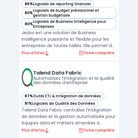
85%
Logiciels de reporting financier
— voir Jedox dans cette catégorie
Logiciels de budget prévisionnel et
80%
— voir Jedox dans cette catégorie
gestion budgétaire
Logiciels de Business Intelligence pour
80%
— voir Jedox dans cette catégorie
Entreprises
Jedox est une solution de Business
Intelligence puissante et flexible pour les
entreprises de toutes tailles. Elle permet de
rassembler toutes les données d'une
Plus d’infos
Fiche complète
entreprise dans un seul endroit, de créer
des modèles de planification et de gestion
de performance, et de générer des
Talend Data Fabric
reporting financier ...
Automatisez l’intégration et la qualité
des données d’entreprise
87%
Outils ETL & intégration de données
— voir Talend Data Fabric dans cette catégorie
81%
Logiciels de Qualité des Données
— voir Talend Data Fabric dans cette catégorie
Talend Data Fabric centralise l'intégration
de données et la gestion automatisée pour
équipes data et métiers amenées à
travailler sur des volumes croissants et des
Plus d’infos
Fiche complète
flux hétérogènes. La plateforme adresse