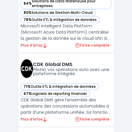
Solutions de Data Warehouse pour
84%
— voir Microsoft Intelligent Data Platform (Microsoft Azure
entreprises
80%
Solutions de Gestion Multi-Cloud
— voir Microsoft Intelligent Data Platform (Microsoft Azure
78%
Outils ETL & intégration de données
— voir Microsoft Intelligent Data Platform (Microsoft Azure
Microsoft Intelligent Data Platform
(Microsoft Azure Data Platform) centralise
la gestion de la donnée sur le cloud afin de
limiter la fragmentation des systèmes et
Plus d’infos
Fiche complète
d’assurer la sécurité et l’accès en temps
réel aux informations. Cette plateforme
réunit bases de données, outils d’analyse
CDK Global DMS
avancée et ...
Pilotez vos opérations auto avec une
plateforme intégrée
71%
Outils ETL & intégration de données
— voir CDK Global DMS dans cette catégorie
67%
Logiciels de reporting financier
— voir CDK Global DMS dans cette catégorie
CDK Global DMS gère l’ensemble des
opérations des concessions automobiles à
partir d’une plateforme unifiée. Sa fonction
principale consiste à orchestrer la gestion
Plus d’infos
Fiche complète
des ventes, du service, de la comptabilité
et des pièces, tout en maintenant une