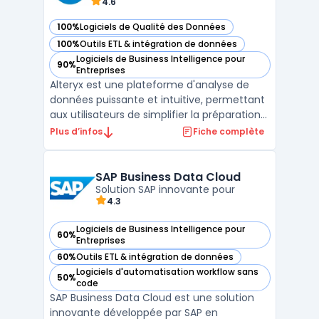
4.6
100%
Logiciels de Qualité des Données
— voir Alteryx dans cette catégorie
100%
Outils ETL & intégration de données
— voir Alteryx dans cette catégorie
Logiciels de Business Intelligence pour
90%
— voir Alteryx dans cette catégorie
Entreprises
Alteryx est une plateforme d'analyse de
données puissante et intuitive, permettant
aux utilisateurs de simplifier la préparation
des données, d'automatiser les workflows
Plus d’infos
Fiche complète
analytiques, et de réaliser des analyses
avancées, notamment prédictives et
géospatiales. Cette solution, accessible
SAP Business Data Cloud
aussi bien au ...
Solution SAP innovante pour
4.3
Logiciels de Business Intelligence pour
60%
— voir SAP Business Data Cloud dans cette catégorie
Entreprises
60%
Outils ETL & intégration de données
— voir SAP Business Data Cloud dans cette catégorie
Logiciels d'automatisation workflow sans
50%
— voir SAP Business Data Cloud dans cette catégorie
code
SAP Business Data Cloud est une solution
innovante développée par SAP en