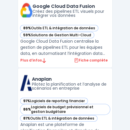
conformité stricte aux règles du secteur.
Google Cloud Data Fusion
Les concessi ...
Créez des pipelines ETL visuels pour
intégrer vos données
89%
Outils ETL & intégration de données
— voir Google Cloud Data Fusion dans cette catégorie
59%
Solutions de Gestion Multi-Cloud
— voir Google Cloud Data Fusion dans cette catégorie
Google Cloud Data Fusion centralise la
gestion de pipelines ETL pour les équipes
data, en automatisant l’intégration data
dans un contexte cloud natif. Les
Plus d’infos
Fiche complète
entreprises doivent traiter des volumes
croissants de données issues de sources
multiples et garantir leur traçabilité, leur
Anaplan
confidentialité et ...
Pilotez la planification et l’analyse de
scénarios en entreprise
91%
Logiciels de reporting financier
— voir Anaplan dans cette catégorie
Logiciels de budget prévisionnel et
86%
— voir Anaplan dans cette catégorie
gestion budgétaire
81%
Outils ETL & intégration de données
— voir Anaplan dans cette catégorie
Anaplan est une plateforme de