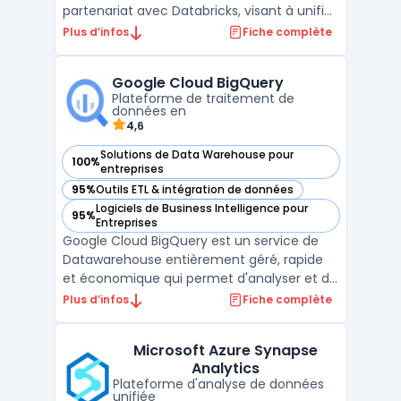
partenariat avec Databricks, visant à unifier
les données SAP et tierces au sein des
Plus d’infos
Fiche complète
entreprises. Cette collaboration stratégique
permet d'intégrer les technologies
Google Cloud BigQuery
avancées de Databricks, notamment en
Plateforme de traitement de
matière d'ingénierie des ...
données en
4,6
Solutions de Data Warehouse pour
100%
— voir Google Cloud BigQuery dans cette catégorie
entreprises
95%
Outils ETL & intégration de données
— voir Google Cloud BigQuery dans cette catégorie
Logiciels de Business Intelligence pour
95%
— voir Google Cloud BigQuery dans cette catégorie
Entreprises
Google Cloud BigQuery est un service de
Datawarehouse entièrement géré, rapide
et économique qui permet d'analyser et de
traiter des quantités massives de données
Plus d’infos
Fiche complète
en quelques secondes à plusieurs
pétaoctets. Des fonctionnalités telles que
Microsoft Azure Synapse
la compression automatique et
Analytics
l'optimisation de requêtes perm ...
Plateforme d'analyse de données
unifiée