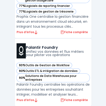
— voir Prophix One dans cette catégorie
gestion budgétaire
77%
Logiciels de reporting financier
— voir Prophix One dans cette catégorie
77%
Logiciels de gestion de trésorerie
— voir Prophix One dans cette catégorie
Prophix One centralise la gestion financière
dans un environnement cloud sécurisé, en
intégrant tous les processus clés
nécessaires aux équipes de direction
Plus d’infos
Fiche complète
financière. Les organisations multi-entités,
notamment celles confrontées à la
complexité de la consolidation financière et
Palantir Foundry
de la gestion de pl ...
Unifiez vos données et flux métiers
pour piloter vos opérations
93%
Outils de Gestion de Workflow
— voir Palantir Foundry dans cette catégorie
90%
Outils ETL & intégration de données
— voir Palantir Foundry dans cette catégorie
Solutions de Data Warehouse pour
90%
— voir Palantir Foundry dans cette catégorie
entreprises
Palantir Foundry centralise les opérations de
données pour les entreprises souhaitant
intégrer, modéliser et analyser leurs
informations sans dupliquer les sources. Ce
Plus d’infos
Fiche complète
logiciel s’adresse aux organisations